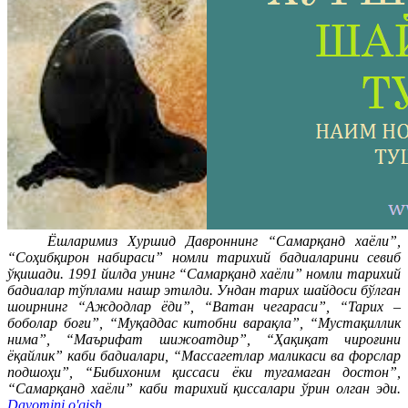
Ёшларимиз Хуршид Давроннинг “Самарқанд хаёли”,
“Соҳибқирон набираси” номли тарихий бадиаларини севиб
ўқишади. 1991 йилда унинг “Самарқанд хаёли” номли тарихий
бадиалар тўплами нашр этилди. Ундан тарих шайдоси бўлган
шоирнинг “Аждодлар ёди”, “Ватан чегараси”, “Тарих –
боболар боғи”, “Муқаддас китобни варақла”, “Мустақиллик
нима”, “Маърифат шижоатдир”, “Ҳақиқат чироғини
ёқайлик” каби бадиалари, “Массагетлар маликаси ва форслар
подшоҳи”, “Бибихоним қиссаси ёки тугамаган достон”,
“Самарқанд хаёли” каби тарихий қиссалари ўрин олган эди.
Davomini o'qish