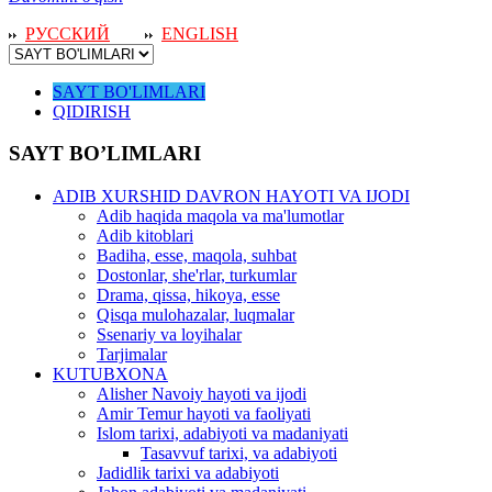
РУССКИЙ
ENGLISH
SAYT BO'LIMLARI
QIDIRISH
SAYT BO’LIMLARI
ADIB XURSHID DAVRON HAYOTI VA IJODI
Adib haqida maqola va ma'lumotlar
Adib kitoblari
Badiha, esse, maqola, suhbat
Dostonlar, she'rlar, turkumlar
Drama, qissa, hikoya, esse
Qisqa mulohazalar, luqmalar
Ssenariy va loyihalar
Tarjimalar
KUTUBXONA
Alisher Navoiy hayoti va ijodi
Amir Temur hayoti va faoliyati
Islom tarixi, adabiyoti va madaniyati
Tasavvuf tarixi, va adabiyoti
Jadidlik tarixi va adabiyoti