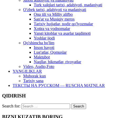
Jahon adabiyoti va madaniyati
Turk xalqlari tarixi, adabiyoti, madaniyati
O'zbek tarixi, adabiyoti va madaniyati
Ona tili va Milliy alifbo
San'at va Musiqiy meros
Tarixiy hujjatlar, nodir qo'lyozmalar
Xotira va yodnomalar
Yangi kitoblar va asarlar taqdimoti
Yoshlar ijodi
Qo'shimcha bo'lim
Inson hayoti
Lug'atlar, Qomuslar
Maktubot
Naqllar, hikmatlar, rivoyatlar
Video, Audio,Foto
YANGILIKLAR
Muborak kun
Tarixiy sana
ТЕКСТЫ НА РУССКОМ — RUSCHA MATNLAR
QIDIRISH
Search for:
BIZNI KUZATIB BORING