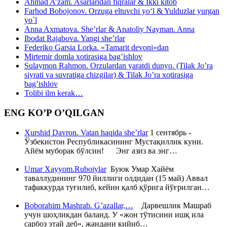
Ahmad A’zam. Asarlaridan fiqralar & Ikki kitob
Farhod Bobojonov. Orzuga eltuvchi yo‘l & Yulduzlar yurgan
yo`l
Anna Axmatova. She’rlar & Anatoliy Nayman. Anna
Ibodat Rajabova. Yangi she’rlar
Federiko Garsia Lorka. «Tamarit devoni»dan
Mirtemir domla xotirasiga bag’ishlov
Sulaymon Rahmon. Orzulardan yaratdi dunyo. (Tilak Jo’ra
siyrati va suvratiga chizgilar) & Tilak Jo’ra xotirasiga
bag’ishlov
Tolibi ilm kerak…
ENG KO’P O’QILGAN
Xurshid Davron. Vatan haqida she’rlar
1 сентябрь -
Ўзбекистон Республикасининг Мустақиллик куни.
Айём муборак бўлсин! Энг азиз ва энг…
Umar Xayyom.Ruboiylar
Буюк Умар Хайём
таваллудининг 970 йиллиги олдидан (15 май) Аввал
тафаккурда туғилиб, кейин қалб қўрига йўғрилган…
Boborahim Mashrab. G’azallar,…
Дарвешлик Машраб
учун шоҳликдан баланд. У «жон тўтисини ишқ ила
сарбоз этай деб», жандани кийиб…