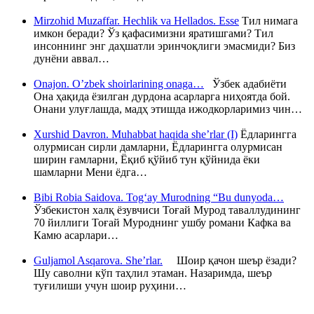
Mirzohid Muzaffar. Hechlik va Hellados. Esse
Тил нимага
имкон беради? Ўз қафасимизни яратишгами? Тил
инсоннинг энг даҳшатли эринчоқлиги эмасмиди? Биз
дунёни аввал…
Onajon. O’zbek shoirlarining onaga…
Ўзбек адабиёти
Она ҳақида ёзилган дурдона асарларга ниҳоятда бой.
Онани улуғлашда, мадҳ этишда ижодкорларимиз чин…
Xurshid Davron. Muhabbat haqida she’rlar (I)
Ёдларингга
олурмисан сирли дамларни, Ёдларингга олурмисан
ширин ғамларни, Ёқиб қўйиб тун қўйнида ёки
шамларни Мени ёдга…
Bibi Robia Saidova. Tog‘ay Murodning “Bu dunyoda…
Ўзбекистон халқ ёзувчиси Тоғай Мурод таваллудининг
70 йиллиги Тоғай Муроднинг ушбу романи Кафка ва
Камю асарлари…
Guljamol Asqarova. She’rlar.
Шоир қачон шеър ёзади?
Шу саволни кўп таҳлил этаман. Назаримда, шеър
туғилиши учун шоир руҳини…