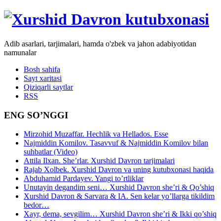
Adib asarlari, tarjimalari, hamda o'zbek va jahon adabiyotidan
namunalar
Bosh sahifa
Sayt xaritasi
Qiziqarli saytlar
RSS
ENG SO’NGGI
Mirzohid Muzaffar. Hechlik va Hellados. Esse
Najmiddin Komilov. Tasavvuf & Najmiddin Komilov bilan
suhbatlar (Video)
Attila Ilxan. She’rlar. Xurshid Davron tarjimalari
Rajab Xolbek. Xurshid Davron va uning kutubxonasi haqida
Abduhamid Pardayev. Yangi to’rtliklar
Unutayin degandim seni… Xurshid Davron she’ri & Qo’shiq
Xurshid Davron & Sarvara & IA. Sen kelar yo’llarga tikildim
bedor…
Xayr, dema, sevgilim… Xurshid Davron she’ri & Ikki qo’shiq