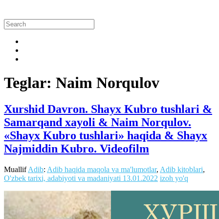
Teglar: Naim Norqulov
Xurshid Davron. Shayx Kubro tushlari &
Samarqand xayoli & Naim Norqulov.
«Shayx Kubro tushlari» haqida & Shayx
Najmiddin Kubro. Videofilm
Muallif
Adib
:
Adib haqida maqola va ma'lumotlar
,
Adib kitoblari
,
O'zbek tarixi, adabiyoti va madaniyati
13.01.2022
izoh yo'q