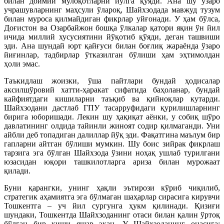
билан доимий мулоқотларни йўлга қўяди. Ана шу ўзаро
учрашувларнинг маҳсули ўлароқ, Шайхзодада мавжуд тузум
билан муроса қилмайдиган фикрлар уйғонади. У ҳам бўлса,
Доғистон ва Озарбайжон бошқа ўлкалар қатори яқин ўн йил
ичида миллий хусусиятини йўқотиб қўяди, деган ташвиши
эди. Ана шундай юрт қайғуси билан боғлиқ жараёнда ўзаро
йиғинлар, тадбирлар ўтказилган бўлиши ҳам эҳтимолдан
ҳоли эмас.
Таъкидлаш жоизки, ўша пайтлари бундай ҳодисалар
аксилшўровий хатти-ҳаракат сифатида баҳоланар, бундай
кайфиятдаги кишиларни таъқиб ва қийноқлар кутарди.
Шайхзодани дастлаб ГПУ тасарруфидаги қурилишларнинг
бирига юборишади. Лекин шу ҳақиқат аёнки, у собиқ шўро
давлатининг олдида тайинли жиноят содир қилмаганди. Уни
айбли деб топадиган далиллар йўқ эди. Фақатгина маълум бир
гапларни айтган бўлиши мумкин. Шу боис зийрак фикрлаш
тарзига эга бўлган Шайхзода ўзини ноҳақ ушлаб турилгани
юзасидан юқори ташкилотларга ариза билан мурожаат
қилади.
Буни қарангки, унинг ҳақли эътирози кўриб чиқилиб,
стратегик аҳамиятга эга бўлмаган шаҳарлар сирасига кирувчи
Тошкентга – уч йил сургунга ҳукм қилинади. Қизиғи
шундаки, Тошкентда Шайхзоданинг отаси билан қалин ўртоқ
бўлган бир киши яшар экан. У Шайхзоданинг онасига: