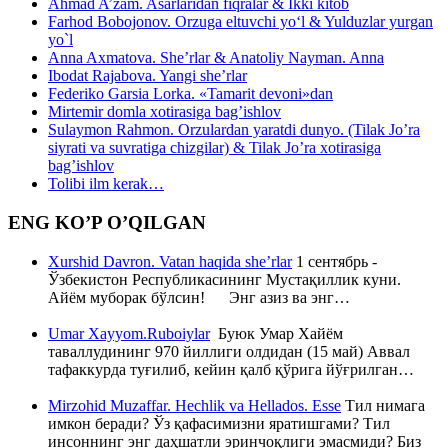
Ahmad A’zam. Asarlaridan fiqralar & Ikki kitob
Farhod Bobojonov. Orzuga eltuvchi yo‘l & Yulduzlar yurgan
yo`l
Anna Axmatova. She’rlar & Anatoliy Nayman. Anna
Ibodat Rajabova. Yangi she’rlar
Federiko Garsia Lorka. «Tamarit devoni»dan
Mirtemir domla xotirasiga bag’ishlov
Sulaymon Rahmon. Orzulardan yaratdi dunyo. (Tilak Jo’ra
siyrati va suvratiga chizgilar) & Tilak Jo’ra xotirasiga
bag’ishlov
Tolibi ilm kerak…
ENG KO’P O’QILGAN
Xurshid Davron. Vatan haqida she’rlar
1 сентябрь -
Ўзбекистон Республикасининг Мустақиллик куни.
Айём муборак бўлсин! Энг азиз ва энг…
Umar Xayyom.Ruboiylar
Буюк Умар Хайём
таваллудининг 970 йиллиги олдидан (15 май) Аввал
тафаккурда туғилиб, кейин қалб қўрига йўғрилган…
Mirzohid Muzaffar. Hechlik va Hellados. Esse
Тил нимага
имкон беради? Ўз қафасимизни яратишгами? Тил
инсоннинг энг даҳшатли эринчоқлиги эмасмиди? Биз