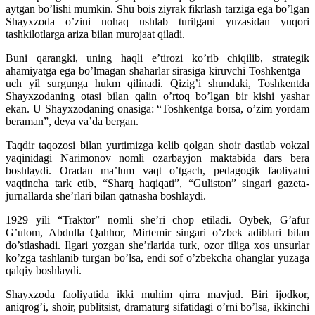
aytgan bo’lishi mumkin. Shu bois ziyrak fikrlash tarziga ega bo’lgan
Shayxzoda o’zini nohaq ushlab turilgani yuzasidan yuqori
tashkilotlarga ariza bilan murojaat qiladi.
Buni qarangki, uning haqli e’tirozi ko’rib chiqilib, strategik
ahamiyatga ega bo’lmagan shaharlar sirasiga kiruvchi Toshkentga –
uch yil surgunga hukm qilinadi. Qizig’i shundaki, Toshkentda
Shayxzodaning otasi bilan qalin o’rtoq bo’lgan bir kishi yashar
ekan. U Shayxzodaning onasiga: “Toshkentga borsa, o’zim yordam
beraman”, deya va’da bergan.
Taqdir taqozosi bilan yurtimizga kelib qolgan shoir dastlab vokzal
yaqinidagi Narimonov nomli ozarbayjon maktabida dars bera
boshlaydi. Oradan ma’lum vaqt o’tgach, pedagogik faoliyatni
vaqtincha tark etib, “Sharq haqiqati”, “Guliston” singari gazeta-
jurnallarda she’rlari bilan qatnasha boshlaydi.
1929 yili “Traktor” nomli she’ri chop etiladi. Oybek, G’afur
G’ulom, Abdulla Qahhor, Mirtemir singari o’zbek adiblari bilan
do’stlashadi. Ilgari yozgan she’rlarida turk, ozor tiliga xos unsurlar
ko’zga tashlanib turgan bo’lsa, endi sof o’zbekcha ohanglar yuzaga
qalqiy boshlaydi.
Shayxzoda faoliyatida ikki muhim qirra mavjud. Biri ijodkor,
aniqrog’i, shoir, publitsist, dramaturg sifatidagi o’rni bo’lsa, ikkinchi