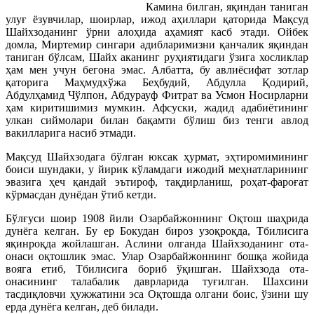
Камина билган, яқиндан таниган
улуғ ёзувчилар, шоирлар, ижод аҳиллари қаторида Мақсуд
Шайхзоданинг ўрни алоҳида аҳамият касб этади. Ойбек
домла, Миртемир сингари адибларимизни қанчалик яқиндан
таниган бўлсам, Шайх аканинг руҳиятидаги ўзига хосликлар
ҳам мен учун бегона эмас. Албатта, бу авлиёсифат зотлар
қаторига Маҳмудхўжа Беҳбудий, Абдулла Қодирий,
Абдулҳамид Чўлпон, Абдурауф Фитрат ва Усмон Носирларни
ҳам киритишимиз мумкин. Афсуски, жадид адабиётининг
улкан сиймолари билан бақамти бўлиш биз тенги авлод
вакилларига насиб этмади.
Мақсуд Шайхзодага бўлган юксак ҳурмат, эҳтиромимининг
боиси шундаки, у йирик кўламдаги ижодий меҳнатларининг
эвазига ҳеч қандай эътироф, тақдирланиш, роҳат-фароғат
кўрмасдан дунёдан ўтиб кетди.
Бўлғуси шоир 1908 йили Озарбайжоннинг Оқтош шаҳрида
дунёга келган. Бу ер Бокудан бироз узоқроқда, Тбилисига
яқинроқда жойлашган. Аслини олганда Шайхзоданинг ота-
онаси оқтошлик эмас. Улар Озарбайжоннинг бошқа жойида
вояга етиб, Тбилисига бориб ўқишган. Шайхзода ота-
онасининг талабалик даврларида туғилган. Шахсини
тасдиқловчи ҳужжатини эса Оқтошда олгани боис, ўзини шу
ерда дунёга келган, деб билади.