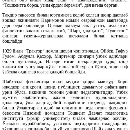
“Тошкентга борса, ўзим ёрдам бераман”, дея ваъда берган.
Тақдир тақозоси билан юртимизга келиб қолган шоир дастлаб
вокзал яқинидаги Наримонов номли озарбайжон мактабида
дарс бера бошлайди. Орадан маълум вақт ўтгач, педагогик
фаолиятни вақтинча тарк этиб, “Шарқ ҳақиқати”, “Гулистон”
сингари газета-журналларда шеърлари билан қатнаша
бошлайди.
1929 йили “Трактор” номли шеъри чоп этилади. Ойбек, Ғафур
Ғулом, Абдулла Қаҳҳор, Миртемир сингари ўзбек адиблари
билан дўстлашади. Илгари ёзган шеърларида турк, озор
тилига хос унсурлар кўзга ташланиб турган бўлса, энди соф
ўзбекча оҳанглар юзага қалқий бошлайди.
Шайхзода фаолиятида икки муҳим қирра мавжуд. Бири
ижодкор, аниқроғи, шоир, публицист, драматург сифатидаги
ўрни бўлса, иккинчи томони унинг педагоглигидир. Ўзбек
мумтоз адабиётини, жаҳон бадиияти дурдоналарини,
қолаверса, ўша давр адабий жараёнини ниҳоятда дақиқлик
билан ўзлаштирган адиб ва олимнинг педагоглик фаолияти
бевосита Низомий номидаги Тошкент Давлат педагогика
институти (ҳозир университет) билан чамбарчас боғлиқ.
Ўзидаги мураббийлик, устозлик иқтидорини ижодкорлик,
тўғрироғи, шоирлик билан уйғунлаштирган Шайхзода урушга