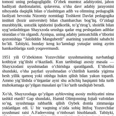
tomoni uning pedagogligidir. O’zbek mumtoz adabiyotini, jahon
badiiyati durdonalarini, qolaversa, o’sha davr adabiy jarayonini
nihoyatda daqiqlik bilan o’zlashtirgan adib va olimning pedagoglik
faoliyati bevosita Nizomiy nomidagi Toshkent Davlat pedagogika
instituti (hozir universitet) bilan chambarchas bog’liq. O’zidagi
murabbiylik, ustozlik iqtidorini ijodkorlik, to’g’rirog’i, shoirlik bilan
uyg’unlashtirgan Shayxzoda urushga qadar eng peshqadam adiblar
sirasidan o’rin olgandi. Ayniqsa, uning adabiy jamoatchilik e’tiborini
qozonishiga “Jaloliddin Manguberdi” asarining yaratilishi sababchi
bo’ldi. Tabiiyki, bunday keng ko’lamdagi yutuqlar uning ayrim
hamkasblariga xush yoqavermasdi.
1951 yili O’zbekiston Yozuvchilar uyushmasining navbatdagi
kotibiyat yig’ilishi o’tkaziladi. Kun tartibidagi asosiy masala —
Shayxzodani uyushmadan o’chirishga qaratilgandi. E’tiborlisi
shundaki, o’sha paytlari uyushmadan o’chirilish kamida yigirma
besh yillik qamoq yoki otishga hukm qilish bilan yakun topardi.
Ammo yig’ilishda o’tirganlar ayni shu achchiq haqiqatni bila turib
muhokamaga qo’yilgan masalani qo’l ko’tarib tasdiqlab beradi.
Xo’sh, Shayxzodaga qo’yilgan ayblovning asosiy mohiyatini nima
tashkil etardi? Gap shundaki, Hamid Olimjonning fojiali vafotidan
so’ng, uyushmaga rahbarlik qilish Oybek domla zimmasiga
yuklatilgan edi. U bir vaqtning o’zida sobiq Ittifoq Yozuvchilar
uyushmasi raisi A.Fadeevning o’rinbosari hisoblanadi. Tabiiyki,