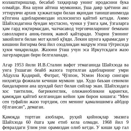
юзлаштиришлар, бесабаб таҳқирлар унинг иродасини бука
олмайди. Яна шуни айтиш мумкинки, ўша давр ҳаётини акс
эттирувчи архив ҳужжатлари билан яқиндан танишганимизда
кўпгина адибларимиздан ихлосингиз қайтиб кетади. Аммо
Шайхзодагина бундан мустасно, чунки у ўзига ҳам, ўзгаларга
ҳам гард юқтирмасдан, чалчасавод терговчиларнинг бемаъни
саволларига аниқ-тиниқ жавоб қайтаради. Уларни ўзининг
закийлиги билан мот қилиб қўяди. Лекин шунга қарамасдан у
кишини йигирма беш йил озодликдан маҳрум этиш тўғрисида
ҳукм чиқарилади. Жазони ўташ учун эса Иркутскдаги жазо
лагерларидан бири белгиланади.
Агар 1953 йили И.В.Сталин вафот этмаганида Шайхзода ва
унга ўхшаган беайб жазога тортилган адибларнинг умри
Абдулла Қодирий, Фитрат, Чўлпон, Усмон Носир сингари
ниҳоятда фожиали кечиши мумкин эди. Худо баъзан севимли
бандаларини ана шундай бахт билан сийлар экан. Шайхзодага
хос тантилик, бағрикенглик, олижанобликни қарангки,
қамоқдан қайтиб келганидан кейин ҳам бирон кишига: “Мен
сен туфайли жазо тортдим, сен менинг қамалишимга айбдор
бўлгансан”, демаган.
Қамоқда тортган азоблари, руҳий қийноқлар эвазига
Шайхзода 60 ёшга ҳам етиб кела олмади. 1968 йил 9
февралдаги ўлим уни орамиздан олиб кетди. У киши ҳар гал