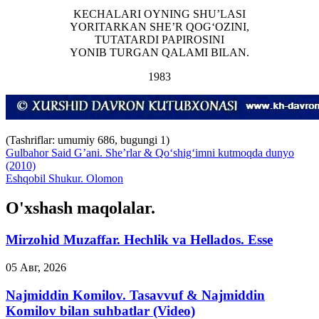
KECHALARI OYNING SHU’LASI
YORITARKAN SHE’R QOG‘OZINI,
TUTATARDI PAPIROSINI
YONIB TURGAN QALAMI BILAN.
1983
(Tashriflar: umumiy 686, bugungi 1)
Gulbahor Said G’ani. She’rlar & Qo‘shig‘imni kutmoqda dunyo
(2010)
Eshqobil Shukur. Olomon
O'xshash maqolalar.
Mirzohid Muzaffar. Hechlik va Hellados. Esse
05 Авг, 2026
Najmiddin Komilov. Tasavvuf & Najmiddin
Komilov bilan suhbatlar (Video)