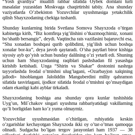
“Yosh gvardiya” muallifi rahbar sifatida Oybek domlani turli
masalalar yuzasidan Moskvaga chaqirtirishi tabiiy. Ana shunday
vaziyatlarda O’zbekiston Yozuvchilar uyushmasiga yetakchilik
qilish Shayxzodaning chekiga tushardi.
Shunday kunlarning birida Svetlana Somova Shayxzoda o’tirgan
kabinetga kirib, “Biz komfirqa yig’ilishini o’tkazmoqchimiz, xonani
bo’shatib bersangiz”, deydi. Vaqtincha rais vazifasini bajaruvchi esa,
“Shu xonadan boshqasi qurib qolibdimi, yig’ilish uchun boshqa
xonalar bor-ku”, deya javob qaytaradi. O’sha paytlari biror kishiga
siyosiy ayb qo’yish uchun bunday dalilning o’zi yetarli edi. Shuning
uchun ham Shayxzodaning raqiblari pashshadan fil yasashga
kirishib ketishadi. Unga “Shirin va Shakar” dostonini nashrga
tayyorlashda feodal o’tmishni ulug’lagani, «Ozarbayjon xalqining
jallodi» hisoblangan Jaloliddin Manguberdini milliy qahramon
sifatida tasvirlagani, ijodkor sifatida feodal o’tmishni qo’msaydigan
odam ekanligi kabi ayblar tirkaladi.
Shayxzodaning boshiga ana shunday qora kunlar tushishida
Uyg’un, Mil`chakov singari uyushma rahbariyatidagi vakillarning
qo’li borligidan ham ko’z yuma olmaymiz.
Yozuvchilar uyushmasidan o’chirilgan, ruhiyatida keskin
o’zgarishlar kechayotgan Shayxzoda ikki oy o’tar-o’tmas qamoqqa
olinadi. Sudgacha bo’lgan tergov jarayonlari ham 1937 — 38