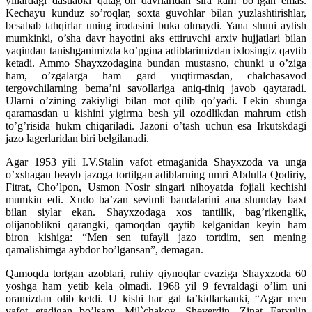
yillardagi dastlabki qatag’on davrlaridan sira kam bo’lgan emas.
Kechayu kunduz so’roqlar, soxta guvohlar bilan yuzlashtirishlar,
besabab tahqirlar uning irodasini buka olmaydi. Yana shuni aytish
mumkinki, o’sha davr hayotini aks ettiruvchi arxiv hujjatlari bilan
yaqindan tanishganimizda ko’pgina adiblarimizdan ixlosingiz qaytib
ketadi. Ammo Shayxzodagina bundan mustasno, chunki u o’ziga
ham, o’zgalarga ham gard yuqtirmasdan, chalchasavod
tergovchilarning bema’ni savollariga aniq-tiniq javob qaytaradi.
Ularni o’zining zakiyligi bilan mot qilib qo’yadi. Lekin shunga
qaramasdan u kishini yigirma besh yil ozodlikdan mahrum etish
to’g’risida hukm chiqariladi. Jazoni o’tash uchun esa Irkutskdagi
jazo lagerlaridan biri belgilanadi.
Agar 1953 yili I.V.Stalin vafot etmaganida Shayxzoda va unga
o’xshagan beayb jazoga tortilgan adiblarning umri Abdulla Qodiriy,
Fitrat, Cho’lpon, Usmon Nosir singari nihoyatda fojiali kechishi
mumkin edi. Xudo ba’zan sevimli bandalarini ana shunday baxt
bilan siylar ekan. Shayxzodaga xos tantilik, bag’rikenglik,
olijanoblikni qarangki, qamoqdan qaytib kelganidan keyin ham
biron kishiga: “Men sen tufayli jazo tortdim, sen mening
qamalishimga aybdor bo’lgansan”, demagan.
Qamoqda tortgan azoblari, ruhiy qiynoqlar evaziga Shayxzoda 60
yoshga ham yetib kela olmadi. 1968 yil 9 fevraldagi o’lim uni
oramizdan olib ketdi. U kishi har gal ta’kidlarkanki, “Agar men
vafot etadigan bo’lsam, Mil`chakov, Sheverdin, Zinat Fatxulin