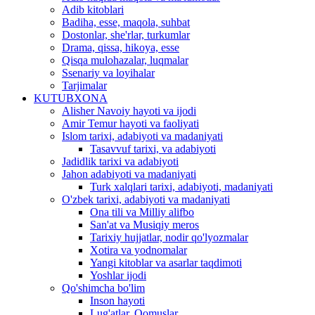
Adib kitoblari
Badiha, esse, maqola, suhbat
Dostonlar, she'rlar, turkumlar
Drama, qissa, hikoya, esse
Qisqa mulohazalar, luqmalar
Ssenariy va loyihalar
Tarjimalar
KUTUBXONA
Alisher Navoiy hayoti va ijodi
Amir Temur hayoti va faoliyati
Islom tarixi, adabiyoti va madaniyati
Tasavvuf tarixi, va adabiyoti
Jadidlik tarixi va adabiyoti
Jahon adabiyoti va madaniyati
Turk xalqlari tarixi, adabiyoti, madaniyati
O'zbek tarixi, adabiyoti va madaniyati
Ona tili va Milliy alifbo
San'at va Musiqiy meros
Tarixiy hujjatlar, nodir qo'lyozmalar
Xotira va yodnomalar
Yangi kitoblar va asarlar taqdimoti
Yoshlar ijodi
Qo'shimcha bo'lim
Inson hayoti
Lug'atlar, Qomuslar