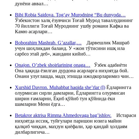
дунёни аввал…
Bibi Robia Saidova. Tog‘ay Murodning “Bu dunyoda…
Ўзбекистон халқ ёзувчиси Тоғай Мурод таваллудининг
70 йиллиги Тоғай Муроднинг ушбу романи Кафка ва
Камю асарлари…
Boborahim Mashrab. G’azallar,…
Дарвешлик Машраб
учун шоҳликдан баланд. У «жон тўтисини ишқ ила
сарбоз этай деб», жандани кийиб…
Onajon. O’zbek shoirlarining onaga…
Ўзбек адабиёти
Она ҳақида ёзилган дурдона асарларга ниҳоятда бой.
Онани улуғлашда, мадҳ этишда ижодкорларимиз чин…
Xurshid Davron. Muhabbat haqida she’rlar (I)
Ёдларингга
олурмисан сирли дамларни, Ёдларингга олурмисан
ширин ғамларни, Ёқиб қўйиб тун қўйнида ёки
шамларни Мени ёдга…
Betakror aktrisa Rimma Ahmedovaga bag’ishlov.
Истараси
ниҳоятда иссиқ, туйғулари паришон юзига майин
қалқиб чиққан, маҳзун қиёфали, ҳар қандай ҳолдаям
дилбарлигича…