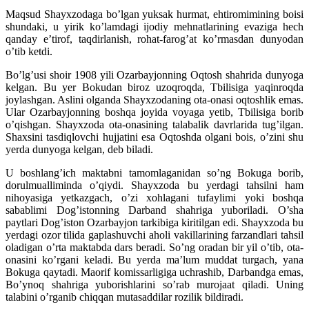
Maqsud Shayxzodaga bo’lgan yuksak hurmat, ehtiromimining boisi
shundaki, u yirik ko’lamdagi ijodiy mehnatlarining evaziga hech
qanday e’tirof, taqdirlanish, rohat-farog’at ko’rmasdan dunyodan
o’tib ketdi.
Bo’lg’usi shoir 1908 yili Ozarbayjonning Oqtosh shahrida dunyoga
kelgan. Bu yer Bokudan biroz uzoqroqda, Tbilisiga yaqinroqda
joylashgan. Aslini olganda Shayxzodaning ota-onasi oqtoshlik emas.
Ular Ozarbayjonning boshqa joyida voyaga yetib, Tbilisiga borib
o’qishgan. Shayxzoda ota-onasining talabalik davrlarida tug’ilgan.
Shaxsini tasdiqlovchi hujjatini esa Oqtoshda olgani bois, o’zini shu
yerda dunyoga kelgan, deb biladi.
U boshlang’ich maktabni tamomlaganidan so’ng Bokuga borib,
dorulmualliminda o’qiydi. Shayxzoda bu yerdagi tahsilni ham
nihoyasiga yetkazgach, o’zi xohlagani tufaylimi yoki boshqa
sabablimi Dog’istonning Darband shahriga yuboriladi. O’sha
paytlari Dog’iston Ozarbayjon tarkibiga kiritilgan edi. Shayxzoda bu
yerdagi ozor tilida gaplashuvchi aholi vakillarining farzandlari tahsil
oladigan o’rta maktabda dars beradi. So’ng oradan bir yil o’tib, ota-
onasini ko’rgani keladi. Bu yerda ma’lum muddat turgach, yana
Bokuga qaytadi. Maorif komissarligiga uchrashib, Darbandga emas,
Bo’ynoq shahriga yuborishlarini so’rab murojaat qiladi. Uning
talabini o’rganib chiqqan mutasaddilar rozilik bildiradi.