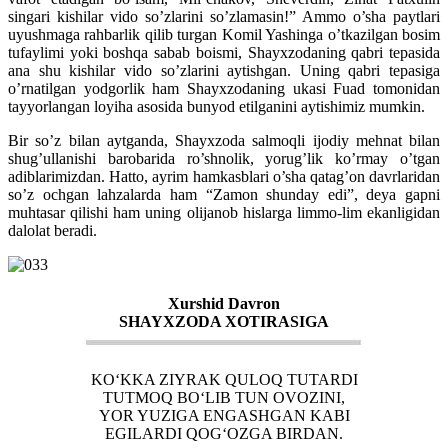
singari kishilar vido so’zlarini so’zlamasin!” Ammo o’sha paytlari
uyushmaga rahbarlik qilib turgan Komil Yashinga o’tkazilgan bosim
tufaylimi yoki boshqa sabab boismi, Shayxzodaning qabri tepasida
ana shu kishilar vido so’zlarini aytishgan. Uning qabri tepasiga
o’rnatilgan yodgorlik ham Shayxzodaning ukasi Fuad tomonidan
tayyorlangan loyiha asosida bunyod etilganini aytishimiz mumkin.
Bir so’z bilan aytganda, Shayxzoda salmoqli ijodiy mehnat bilan
shug’ullanishi barobarida ro’shnolik, yorug’lik ko’rmay o’tgan
adiblarimizdan. Hatto, ayrim hamkasblari o’sha qatag’on davrlaridan
so’z ochgan lahzalarda ham “Zamon shunday edi”, deya gapni
muhtasar qilishi ham uning olijanob hislarga limmo-lim ekanligidan
dalolat beradi.
Xurshid Davron
SHAYXZODA XOTIRASIGA
KO‘KKA ZIYRAK QULOQ TUTARDI
TUTMOQ BO‘LIB TUN OVOZINI,
YOR YUZIGA ENGASHGAN KABI
EGILARDI QOG‘OZGA BIRDAN.