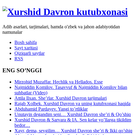
Adib asarlari, tarjimalari, hamda o'zbek va jahon adabiyotidan
namunalar
Bosh sahifa
Sayt xaritasi
Qiziqarli saytlar
RSS
ENG SO’NGGI
Mirzohid Muzaffar. Hechlik va Hellados. Esse
Najmiddin Komilov. Tasavvuf & Najmiddin Komilov bilan
suhbatlar (Video)
Attila Ilxan. She’rlar. Xurshid Davron tarjimalari
Rajab Xolbek. Xurshid Davron va uning kutubxonasi haqida
Abduhamid Pardayev. Yangi to’rtliklar
Unutayin degandim seni… Xurshid Davron she’ri & Qo’shiq
Xurshid Davron & Sarvara & IA. Sen kelar yo’llarga tikildim
bedor…
Xayr, dema, sevgilim… Xurshid Davron she’ri & Ikki qo’shiq