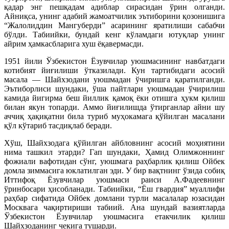
қадар энг пешқадам адиблар сирасидан ўрин олганди.
Айниқса, унинг адабий жамоатчилик эътиборини қозонишига
“Жалолиддин Мангуберди” асарининг яратилиши сабабчи
бўлди. Табиийки, бундай кенг кўламдаги ютуқлар унинг
айрим ҳамкасбларига хуш ёқавермасди.
1951 йили Ўзбекистон Ёзувчилар уюшмасининг навбатдаги
котибият йиғилиши ўтказилади. Кун тартибидаги асосий
масала — Шайхзодани уюшмадан ўчиришга қаратилганди.
Эътиборлиси шундаки, ўша пайтлари уюшмадан ўчирилиш
камида йигирма беш йиллик қамоқ ёки отишга ҳукм қилиш
билан якун топарди. Аммо йиғилишда ўтирганлар айни шу
аччиқ ҳақиқатни била туриб муҳокамага қўйилган масалани
қўл кўтариб тасдиқлаб беради.
Хўш, Шайхзодага қўйилган айбловнинг асосий моҳиятини
нима ташкил этарди? Гап шундаки, Ҳамид Олимжоннинг
фожиали вафотидан сўнг, уюшмага раҳбарлик қилиш Ойбек
домла зиммасига юклатилган эди. У бир вақтнинг ўзида собиқ
Иттифоқ Ёзувчилар уюшмаси раиси А.Фадеевнинг
ўринбосари ҳисобланади. Табиийки, “Ёш гвардия” муаллифи
раҳбар сифатида Ойбек домлани турли масалалар юзасидан
Москвага чақиртириши табиий. Ана шундай вазиятларда
Ўзбекистон Ёзувчилар уюшмасига етакчилик қилиш
Шайхзоданинг чекига тушарди.