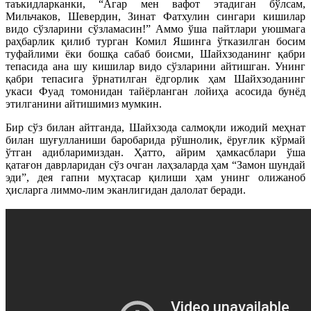
таъкидларканки, “Агар мен вафот этадиган бўлсам,
Мильчаков, Шевердин, Зинат Фатхулин сингари кишилар
видо сўзларини сўзламасин!” Аммо ўша пайтлари уюшмага
раҳбарлик қилиб турган Комил Яшинга ўтказилган босим
туфайлими ёки бошқа сабаб боисми, Шайхзоданинг қабри
тепасида ана шу кишилар видо сўзларини айтишган. Унинг
қабри тепасига ўрнатилган ёдгорлик ҳам Шайхзоданинг
укаси Фуад томонидан тайёрланган лойиҳа асосида бунёд
этилганини айтишимиз мумкин.
Бир сўз билан айтганда, Шайхзода салмоқли ижодий меҳнат
билан шуғулланиши баробарида рўшнолик, ёруғлик кўрмай
ўтган адибларимиздан. Ҳатто, айрим ҳамкасблари ўша
қатағон даврларидан сўз очган лаҳзаларда ҳам “Замон шундай
эди”, дея гапни муҳтасар қилиши ҳам унинг олижаноб
ҳисларга лиммо-лим эканлигидан далолат беради.