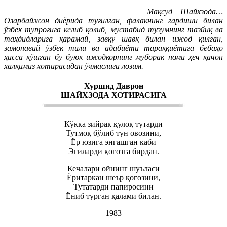
Мақсуд Шайхзода…
Озарбайжон диёрида туғилган, фалакнинг гардиши билан
ўзбек тупроғига келиб қолиб, мустабид тузумнинг тазйиқ ва
таҳдидларига қарамай, завқу шавқ билан ижод қилган,
замонавий ўзбек тили ва адабиёти тараққиётига бебаҳо
ҳисса қўшган бу буюк ижодкорнинг муборак номи ҳеч қачон
халқимиз хотирасидан ўчмаслиги лозим.
Хуршид Даврон
ШАЙХЗОДА ХОТИРАСИГА
Кўкка зийрак қулоқ тутарди
Тутмоқ бўлиб тун овозини,
Ёр юзига энгашган каби
Эгиларди қоғозга бирдан.
Кечалари ойнинг шуъласи
Ёритаркан шеър қоғозини,
Тутатарди папиросини
Ёниб турган қалами билан.
1983