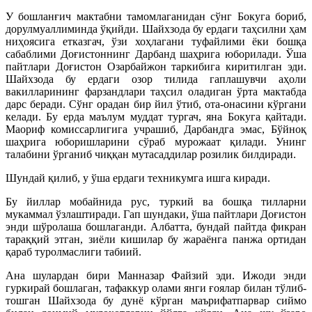
У бошланғич мактабни тамомлаганидан сўнг Бокуга бориб,
дорулмуаллиминда ўқийди. Шайхзода бу ердаги таҳсилни ҳам
ниҳоясига етказгач, ўзи хоҳлагани туфайлими ёки бошқа
сабаблими Доғистоннинг Дарбанд шаҳрига юборилади. Ўша
пайтлари Доғистон Озарбайжон таркибига киритилган эди.
Шайхзода бу ердаги озор тилида гаплашувчи аҳоли
вакилларининг фарзандлари таҳсил оладиган ўрта мактабда
дарс беради. Сўнг орадан бир йил ўтиб, ота-онасини кўргани
келади. Бу ерда маълум муддат тургач, яна Бокуга қайтади.
Маориф комиссарлигига учрашиб, Дарбандга эмас, Бўйноқ
шаҳрига юборишларини сўраб мурожаат қилади. Унинг
талабини ўрганиб чиққан мутасаддилар розилик билдиради.
Шундай қилиб, у ўша ердаги техникумга ишга киради.
Бу йиллар мобайнида рус, туркий ва бошқа тилларни
мукаммал ўзлаштиради. Гап шундаки, ўша пайтлари Доғистон
энди шўролаша бошлаганди. Албатта, бундай пайтда фикран
тараққий этган, зиёли кишилар бу жараёнга панжа ортидан
қараб туролмаслиги табиий.
Ана шулардан бири Манназар Файзий эди. Ижоди энди
гуркирай бошлаган, тафаккур олами янги ғоялар билан тўлиб-
тошган Шайхзода бу дунё кўрган маърифатпарвар сиймо