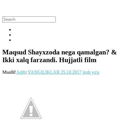
Maqsud Shayxzoda nega qamalgan? &
Ikki xalq farzandi. Hujjatli film
Muallif
Adib
:
YANGILIKLAR
25.10.2017
izoh yo'q