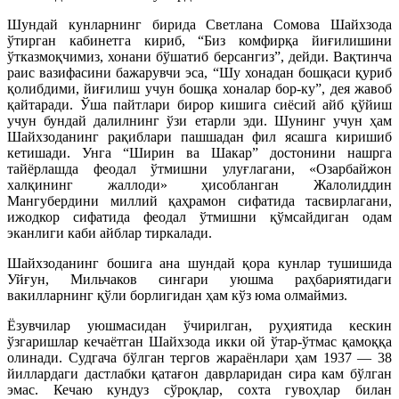
Шундай кунларнинг бирида Светлана Сомова Шайхзода
ўтирган кабинетга кириб, “Биз комфирқа йиғилишини
ўтказмоқчимиз, хонани бўшатиб берсангиз”, дейди. Вақтинча
раис вазифасини бажарувчи эса, “Шу хонадан бошқаси қуриб
қолибдими, йиғилиш учун бошқа хоналар бор-ку”, дея жавоб
қайтаради. Ўша пайтлари бирор кишига сиёсий айб қўйиш
учун бундай далилнинг ўзи етарли эди. Шунинг учун ҳам
Шайхзоданинг рақиблари пашшадан фил ясашга киришиб
кетишади. Унга “Ширин ва Шакар” достонини нашрга
тайёрлашда феодал ўтмишни улуғлагани, «Озарбайжон
халқининг жаллоди» ҳисобланган Жалолиддин
Мангубердини миллий қаҳрамон сифатида тасвирлагани,
ижодкор сифатида феодал ўтмишни қўмсайдиган одам
эканлиги каби айблар тиркалади.
Шайхзоданинг бошига ана шундай қора кунлар тушишида
Уйғун, Мильчаков сингари уюшма раҳбариятидаги
вакилларнинг қўли борлигидан ҳам кўз юма олмаймиз.
Ёзувчилар уюшмасидан ўчирилган, руҳиятида кескин
ўзгаришлар кечаётган Шайхзода икки ой ўтар-ўтмас қамоққа
олинади. Судгача бўлган тергов жараёнлари ҳам 1937 — 38
йиллардаги дастлабки қатағон даврларидан сира кам бўлган
эмас. Кечаю кундуз сўроқлар, сохта гувоҳлар билан