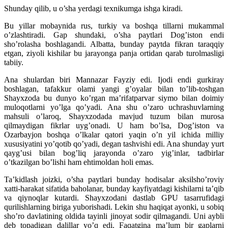
Shunday qilib, u o’sha yerdagi texnikumga ishga kiradi.
Bu yillar mobaynida rus, turkiy va boshqa tillarni mukammal
o’zlashtiradi. Gap shundaki, o’sha paytlari Dog’iston endi
sho’rolasha boshlagandi. Albatta, bunday paytda fikran taraqqiy
etgan, ziyoli kishilar bu jarayonga panja ortidan qarab turolmasligi
tabiiy.
Ana shulardan biri Mannazar Fayziy edi. Ijodi endi gurkiray
boshlagan, tafakkur olami yangi g’oyalar bilan to’lib-toshgan
Shayxzoda bu dunyo ko’rgan ma’rifatparvar siymo bilan doimiy
muloqotlarni yo’lga qo’yadi. Ana shu o’zaro uchrashuvlarning
mahsuli o’laroq, Shayxzodada mavjud tuzum bilan murosa
qilmaydigan fikrlar uyg’onadi. U ham bo’lsa, Dog’iston va
Ozarbayjon boshqa o’lkalar qatori yaqin o’n yil ichida milliy
xususiyatini yo’qotib qo’yadi, degan tashvishi edi. Ana shunday yurt
qayg’usi bilan bog’liq jarayonda o’zaro yig’inlar, tadbirlar
o’tkazilgan bo’lishi ham ehtimoldan holi emas.
Ta’kidlash joizki, o’sha paytlari bunday hodisalar aksilsho’roviy
xatti-harakat sifatida baholanar, bunday kayfiyatdagi kishilarni ta’qib
va qiynoqlar kutardi. Shayxzodani dastlab GPU tasarrufidagi
qurilishlarning biriga yuborishadi. Lekin shu haqiqat ayonki, u sobiq
sho’ro davlatining oldida tayinli jinoyat sodir qilmagandi. Uni aybli
deb topadigan dalillar yo’q edi. Faqatgina ma’lum bir gaplarni