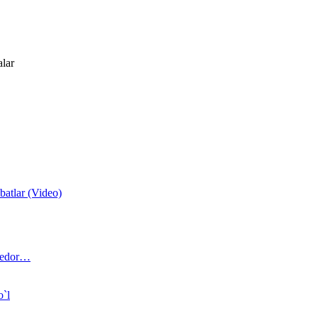
alar
atlar (Video)
 bedor…
o`l