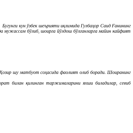
угунги кун ўзбек шеърияти иқлимида Гулбаҳор Саид Ғанининг
рида мужассам бўлиб, шоирга йўлдош бўлганларга майин кайфият
 Ҳозир шу матбуот соҳасида фаолият олиб боради. Шоиранинг
орат билан қилинган таржималарини яхши биладилар, севиб