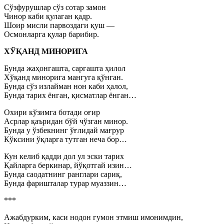
Сўзфурушлар сўз сотар замон
Чинор каби қулаган қадр.
Шоир мисли парвоздаги қуш —
Осмонларга қулар барибир.
ХЎҚАНД МИНОРИГА
Бунда жаҳонгашта, саргашта ҳилол
Хўқанд минорига мангуга қўнган.
Бунда сўз излайман нон каби ҳалол,
Бунда тарих ёнган, қисматлар ёнган…
Охири кўзимга ботади оғир
Асрлар қаъридан бўй чўзган минор.
Бунда у ўзбекнинг ўғлидай мағрур
Кўксини ўқларга тутган неча бор…
Кун келиб қадди дол ул эски тарих
Қайларга беркинар, йўқотгай изин…
Бунда саодатнинг ранглари сариқ,
Бунда фаришталар турар муаззин…
***
Ажабдурким, каси нодон гумон этмиш имонимдин,