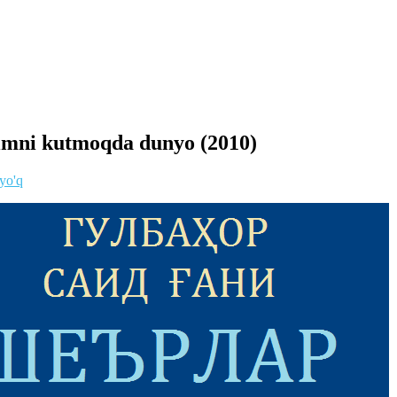
‘imni kutmoqda dunyo (2010)
 yo'q