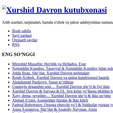
Adib asarlari, tarjimalari, hamda o'zbek va jahon adabiyotidan namun
Bosh sahifa
Sayt xaritasi
Qiziqarli saytlar
RSS
ENG SO’NGGI
Mirzohid Muzaffar. Hechlik va Hellados. Esse
Najmiddin Komilov. Tasavvuf & Najmiddin Komilov bilan suhb
Attila Ilxan. She’rlar. Xurshid Davron tarjimalari
Rajab Xolbek. Xurshid Davron va uning kutubxonasi haqida
Abduhamid Pardayev. Yangi to’rtliklar
Unutayin degandim seni… Xurshid Davron she’ri & Qo’shiq
Xurshid Davron & Sarvara & IA. Sen kelar yo’llarga tikildim
Xayr, dema, sevgilim… Xurshid Davron she’ri & Ikki qo’shiq
Ahmad A’zam. Asarlaridan fiqralar & Ikki kitob
Farhod Bobojonov. Orzuga eltuvchi yo‘l & Yulduzlar yurgan y
Anna Axmatova. She’rlar & Anatoliy Nayman. Anna