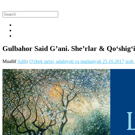
Gulbahor Said G’ani. She’rlar & Qo‘shig
Muallif
Adib
:
O'zbek tarixi, adabiyoti va madaniyati
25.10.2017
izoh