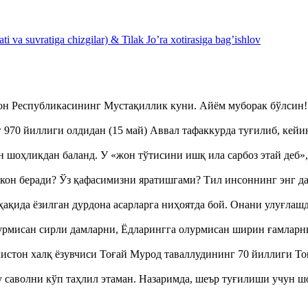
 va suvratiga chizgilar) & Tilak Jo’ra xotirasiga bag’ishlov
тон Республикасининг Мустақиллик куни. Айём муборак бўлси
970 йиллиги олдидан (15 май) Аввал тафаккурда туғилиб, кейи
оҳликдан баланд. У «жон тўтисини ишқ ила сарбоз этай деб
кон беради? Ўз қафасимизни яратишгами? Тил инсоннинг энг д
ақида ёзилган дурдона асарларга ниҳоятда бой. Онани улуғла
урмисан сирли дамларни, Ёдларингга олурмисан ширин ғамларн
истон халқ ёзувчиси Тоғай Мурод таваллудининг 70 йиллиги 
аволни кўп таҳлил этаман. Назаримда, шеър туғилиши учун 