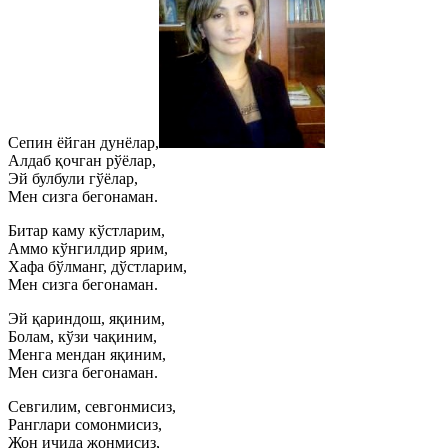
Сепин ёйган дунёлар,
Алдаб қочган рўёлар,
Эй булбули гўёлар,
Мен сизга бегонаман.
Битар каму кўстларим,
Аммо кўнгилдир ярим,
Хафа бўлманг, дўстларим,
Мен сизга бегонаман.
Эй қариндош, яқиним,
Болам, кўзи чақиним,
Менга мендан яқиним,
Мен сизга бегонаман.
Севгилим, севгонмисиз,
Ранглари сомонмисиз,
Жон ичида жонмисиз,