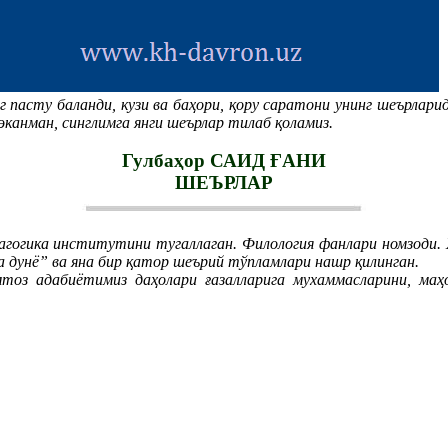
Б
нг пасту баланди, кузи ва баҳори, қору саратони унинг шеърла
эканман, синглимга янги шеърлар тилаб қоламиз.
Гулбаҳор САИД ҒАНИ
ШЕЪРЛАР
гогика институтини тугаллаган. Филология фанлари номзоди.
дунё” ва яна бир қатор шеърий тўпламлари нашр қилинган.
тоз адабиётимиз даҳолари ғазалларига мухаммасларини, маҳ