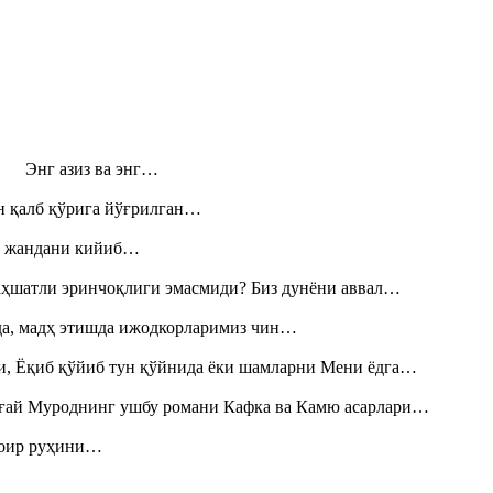
н! Энг азиз ва энг…
н қалб қўрига йўғрилган…
», жандани кийиб…
аҳшатли эринчоқлиги эмасмиди? Биз дунёни аввал…
шда, мадҳ этишда ижодкорларимиз чин…
и, Ёқиб қўйиб тун қўйнида ёки шамларни Мени ёдга…
Тоғай Муроднинг ушбу романи Кафка ва Камю асарлари…
шоир руҳини…