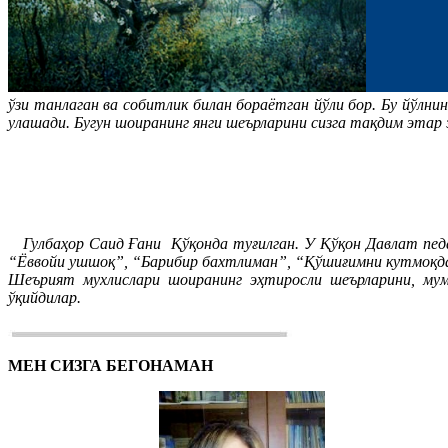
ўзи танлаган ва собитлик билан бораётган йўли бор. Бу йўлни
улашади. Бугун шоиранинг янги шеърларини сизга тақдим этар 
Гулбаҳор Саид Ғани Қўқонда туғилган. У Қўқон Давлат педа
“Ёввойи ушшоқ”, “Барибир бахтлиман”, “Қўшиғимни кутмоқда 
Шеърият мухлислари шоиранинг эҳтиросли шеърларини, мум
ўқийдилар.
МЕН СИЗГА БЕГОНАМАН