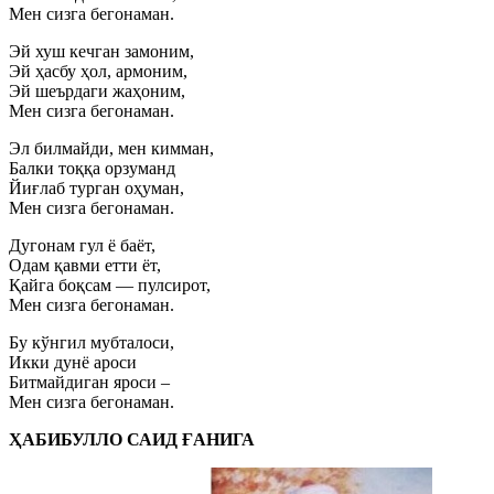
Мен сизга бегонаман.
Эй хуш кечган замоним,
Эй ҳасбу ҳол, армоним,
Эй шеърдаги жаҳоним,
Мен сизга бегонаман.
Эл билмайди, мен кимман,
Балки тоққа орзуманд
Йиғлаб турган оҳуман,
Мен сизга бегонаман.
Дугонам гул ё баёт,
Одам қавми етти ёт,
Қайга боқсам — пулсирот,
Мен сизга бегонаман.
Бу кўнгил мубталоси,
Икки дунё ароси
Битмайдиган яроси –
Мен сизга бегонаман.
ҲАБИБУЛЛО САИД ҒАНИГА