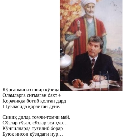
Кўрганмисиз шоир кўзида
Оламларга сиғмаган бахт ё
Қорачиққа ботиб қолган дард
Шуъласида қорайган дунё.
Синиқ дилда томчи-томчи май,
Сўзлар гўзал, сўзлар эса ҳур…
Кўнгилларда туғилиб борар
Буюк инсон кўзидаги нур…