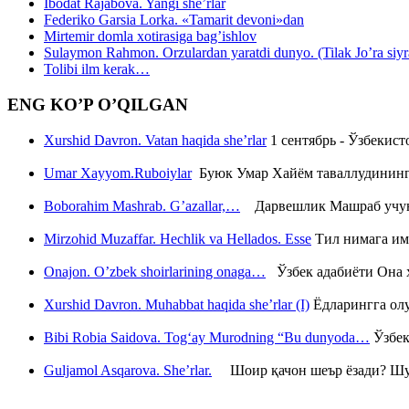
Ibodat Rajabova. Yangi she’rlar
Federiko Garsia Lorka. «Tamarit devoni»dan
Mirtemir domla xotirasiga bag’ishlov
Sulaymon Rahmon. Orzulardan yaratdi dunyo. (Tilak Jo’ra siyrati
Tolibi ilm kerak…
ENG KO’P O’QILGAN
Xurshid Davron. Vatan haqida she’rlar
1 сентябрь - Ўзбекис
Umar Xayyom.Ruboiylar
Буюк Умар Хайём таваллудининг 
Boborahim Mashrab. G’azallar,…
Дарвешлик Машраб учун ш
Mirzohid Muzaffar. Hechlik va Hellados. Esse
Тил нимага им
Onajon. O’zbek shoirlarining onaga…
Ўзбек адабиёти Она ҳ
Xurshid Davron. Muhabbat haqida she’rlar (I)
Ёдларингга ол
Bibi Robia Saidova. Tog‘ay Murodning “Bu dunyoda…
Ўзбек
Guljamol Asqarova. She’rlar.
Шоир қачон шеър ёзади? Шу с