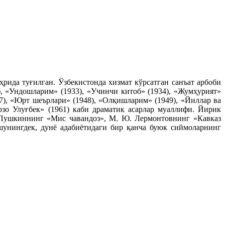
ида туғилган. Ўзбекистонда хизмат кўрсатган санъат арбоби
), «Ундошларим» (1933), «Учинчи китоб» (1934), «Жумҳурият»
7), «Юрт шеърлари» (1948), «Олқишларим» (1949), «Йиллар ва
зо Улуғбек» (1961) каби драматик асарлар муаллифи. Йирик
С. Пушкиннинг «Мис чавандоз», М. Ю. Лермонтовнинг «Кавказ
шунингдек, дунё адабиётидаги бир қанча буюк сиймоларнинг