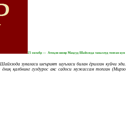
25 октабр — Aтоқли шоир Мақсуд Шайхзода таваллуд топган кун
айхзода зуваласи шеърият шуъласи билан ёрилган куйчи эди.
 ёниқ қалбнинг гулдурос акс садоси мужассам топган (Мирзо