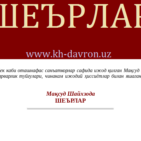
бек каби оташнафас санъаткорлар сафида ижод қилган Мақсуд Ш
рварлик туйғулари, чинакам ижодий ҳиссиётлар билан яшаган
Мақсуд Шайхзода
ШЕЪРЛАР