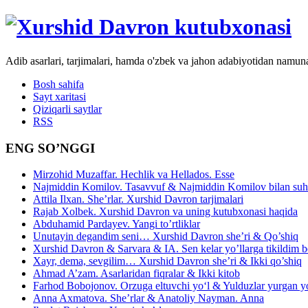
Adib asarlari, tarjimalari, hamda o'zbek va jahon adabiyotidan namun
Bosh sahifa
Sayt xaritasi
Qiziqarli saytlar
RSS
ENG SO’NGGI
Mirzohid Muzaffar. Hechlik va Hellados. Esse
Najmiddin Komilov. Tasavvuf & Najmiddin Komilov bilan suhb
Attila Ilxan. She’rlar. Xurshid Davron tarjimalari
Rajab Xolbek. Xurshid Davron va uning kutubxonasi haqida
Abduhamid Pardayev. Yangi to’rtliklar
Unutayin degandim seni… Xurshid Davron she’ri & Qo’shiq
Xurshid Davron & Sarvara & IA. Sen kelar yo’llarga tikildim
Xayr, dema, sevgilim… Xurshid Davron she’ri & Ikki qo’shiq
Ahmad A’zam. Asarlaridan fiqralar & Ikki kitob
Farhod Bobojonov. Orzuga eltuvchi yo‘l & Yulduzlar yurgan y
Anna Axmatova. She’rlar & Anatoliy Nayman. Anna