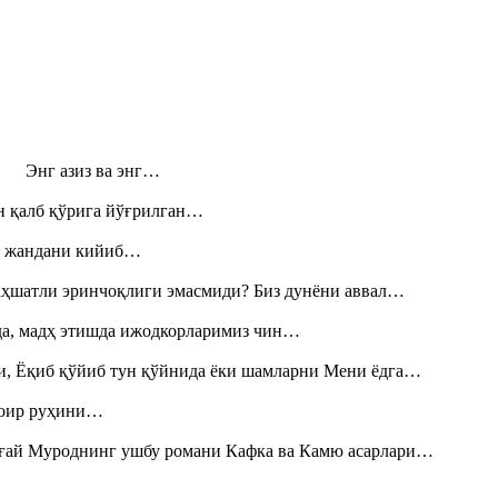
н! Энг азиз ва энг…
н қалб қўрига йўғрилган…
», жандани кийиб…
аҳшатли эринчоқлиги эмасмиди? Биз дунёни аввал…
шда, мадҳ этишда ижодкорларимиз чин…
и, Ёқиб қўйиб тун қўйнида ёки шамларни Мени ёдга…
шоир руҳини…
Тоғай Муроднинг ушбу романи Кафка ва Камю асарлари…