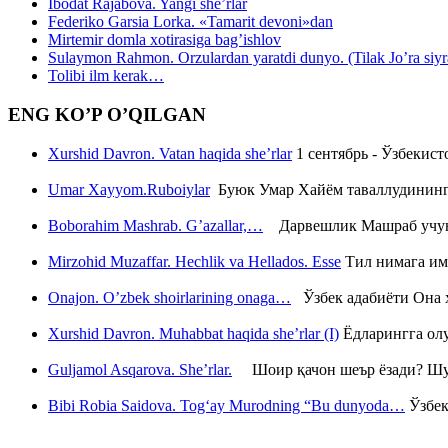
Ibodat Rajabova. Yangi she’rlar
Federiko Garsia Lorka. «Tamarit devoni»dan
Mirtemir domla xotirasiga bag’ishlov
Sulaymon Rahmon. Orzulardan yaratdi dunyo. (Tilak Jo’ra siyrati
Tolibi ilm kerak…
ENG KO’P O’QILGAN
Xurshid Davron. Vatan haqida she’rlar
1 сентябрь - Ўзбекис
Umar Xayyom.Ruboiylar
Буюк Умар Хайём таваллудининг 
Boborahim Mashrab. G’azallar,…
Дарвешлик Машраб учун ш
Mirzohid Muzaffar. Hechlik va Hellados. Esse
Тил нимага им
Onajon. O’zbek shoirlarining onaga…
Ўзбек адабиёти Она ҳ
Xurshid Davron. Muhabbat haqida she’rlar (I)
Ёдларингга ол
Guljamol Asqarova. She’rlar.
Шоир қачон шеър ёзади? Шу с
Bibi Robia Saidova. Tog‘ay Murodning “Bu dunyoda…
Ўзбек