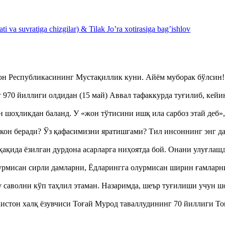
 va suvratiga chizgilar) & Tilak Jo’ra xotirasiga bag’ishlov
тон Республикасининг Мустақиллик куни. Айём муборак бўлси
970 йиллиги олдидан (15 май) Аввал тафаккурда туғилиб, кейи
оҳликдан баланд. У «жон тўтисини ишқ ила сарбоз этай деб
кон беради? Ўз қафасимизни яратишгами? Тил инсоннинг энг д
ақида ёзилган дурдона асарларга ниҳоятда бой. Онани улуғла
урмисан сирли дамларни, Ёдларингга олурмисан ширин ғамларн
аволни кўп таҳлил этаман. Назаримда, шеър туғилиши учун 
истон халқ ёзувчиси Тоғай Мурод таваллудининг 70 йиллиги 