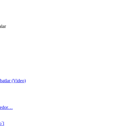
alar
atlar (Video)
 bedor…
o`l