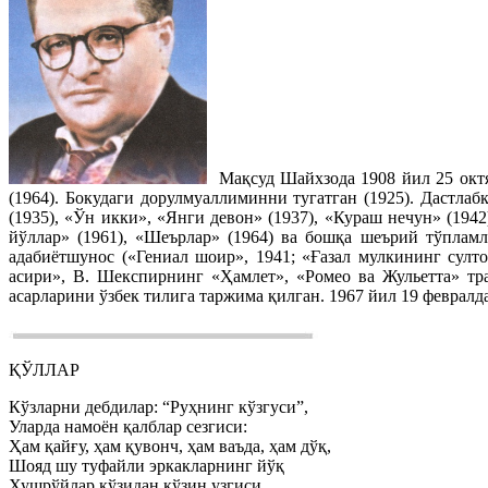
Мақсуд Шайхзода 1908 йил 25 октя
(1964). Бокудаги дорулмуаллиминни тугатган (1925). Дастла
(1935), «Ўн икки», «Янги девон» (1937), «Кураш нечун» (19
йўллар» (1961), «Шеърлар» (1964) ва бошқа шеърий тўплам
адабиётшунос («Гениал шоир», 1941; «Ғазал мулкининг султ
асири», В. Шекспирнинг «Ҳамлет», «Ромео ва Жульетта» тр
асарларини ўзбек тилига таржима қилган. 1967 йил 19 февралд
ҚЎЛЛАР
Кўзларни дебдилар: “Руҳнинг кўзгуси”,
Уларда намоён қалблар сезгиси:
Ҳам қайғу, ҳам қувонч, ҳам ваъда, ҳам дўқ,
Шояд шу туфайли эркакларнинг йўқ
Хушрўйлар кўзидан кўзин узгиси.