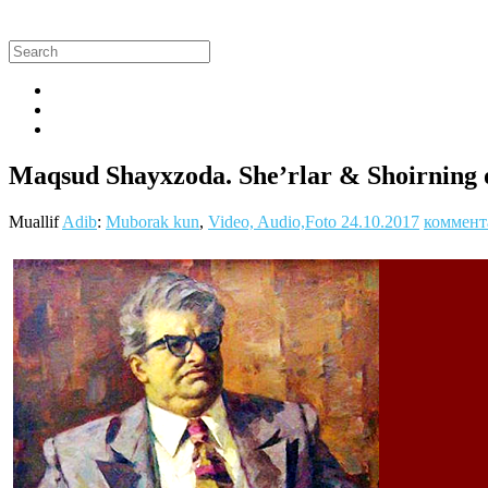
Maqsud Shayxzoda. She’rlar & Shoirning o
Muallif
Adib
:
Muborak kun
,
Video, Audio,Foto
24.10.2017
коммент