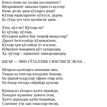
Боиси нима шу хилма-хилликнинг?
Шеъримнинг аввалин ёдингга келтир:
Нима деган эдим кўзларга доир?
Кўзлар юракларнинг кўзгуси, дедим,
Бу сўзда ҳеч хато қилмаган эдим.
Хўш, қўл-чи? Қўллар-чи?
Бу қўллар, қўллар,
Қўлларни қайси бир таъриф маъқуллар?
Дарахт белгилайди кўланкасини,
Қўллар ҳам қўллайди ўз эгасини,
Буйруқни бажармоқ қўл ҳунаридир,
Ҳа, қўллар – юракнинг навкарларидир.
ШЕЪР — ЧИН ГЎЗАЛЛИК СИНГЛИСИ ЭКАН…
Шеърсиз қалбларга ачинаман мен,
Уларда на тонглар кундузин бошлар,
На оқшом юлдузлар уфкин очар кенг,
На баҳор чоғида сайрайди қушлар.
Қўшиқсиз уйларга кулги ёқмайди,
Хонадон аҳлининг қовоғи осиқ.
Ҳатто деразадан қуёш боқмайди,
Соатнинг ўзи ҳам тиқиллар босиқ.