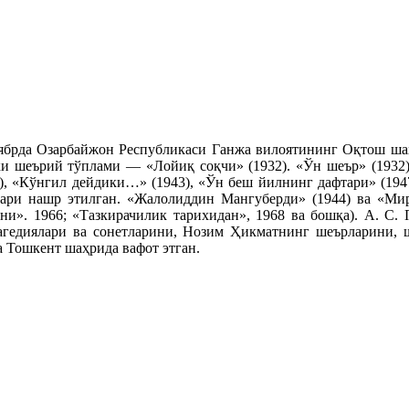
брда Озарбайжон Республикаси Ганжа вилоятининг Оқтош шаҳр
бки шеърий тўплами — «Лойиқ соқчи» (1932). «Ўн шеър» (1932
42), «Кўнгил дейдики…» (1943), «Ўн беш йилнинг дафтари» (194
лари нашр этилган. «Жалолиддин Мангуберди» (1944) ва «Мир
они». 1966; «Тазкирачилик тарихидан», 1968 ва бошқа). А. 
агедиялари ва сонетларини, Нозим Ҳикматнинг шеърларини, 
а Тошкент шаҳрида вафот этган.