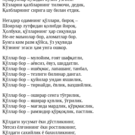
Кўзларни қалбларнинг тилмочи, дедик,
Қалбларнинг сирига шу билан етдик.
Негадир одамнинг қўллари, бироқ –
Шоирлар лутфидан қолибди йироқ.
Ҳолбуки, қўлларнинг ҳар сиқувида
Не-не маънолар бор, аломатлар бор.
Бунга ким разм қўйса, ўз уқувида
Кўзнинг эгаси ҳам унга ошкор.
Қўллар бор – мулойим, ғоят шафқатли,
Қўллар бор – аёвсиз, ёвуз, шиддатли.
Қўллар бор – ишёқмас, лапашанг, танбал,
Қўллар бор – тезлиги билинар дангал.
Қўллар бор – қуйилар ундан яхшилик,
Қўллар бор – тирнайди, ёвлик, ваҳшийлик.
Қўллар бор – оширар сенга тўғрилик,
Қўллар бор – яширар қувлик, ўғрилик.
Қўллар бор – мағзида мардлик, қўрқмаслик,
Қўллар бор – рамзидир қўрқоқлик, пастлик.
Қўлдаги хусумат ёки дўстликнинг,
Уятсиз ёлғоннинг ёки ростликнинг,
Қўлдаги сахийлик ё бахилликнинг,