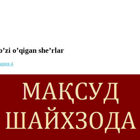
’zi o’qigan she’rlar
ария 4