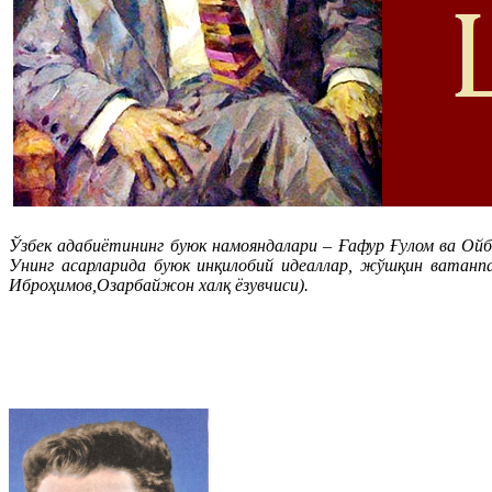
Ўзбек адабиётининг буюк намояндалари – Ғафур Ғулом ва Ой
Унинг асарларида буюк инқилобий идеаллар, жўшқин ватанпа
Иброҳимов,Озарбайжон халқ ёзувчиси).