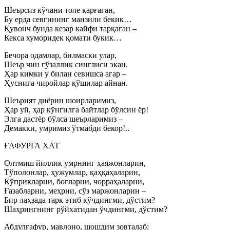
Шеърсиз кўчани толе қарғаган,
Бу ерда севгининг манзили бекик…
Қувонч бунда кезар кайфи тарқаган –
Кекса хуморидек қомати букик…
Бечора одамлар, билмаски улар,
Шеър чин гўзаллик синглиси экан.
Ҳар кимки у билан севишса агар –
Ҳуснига чиройлар қўшилар айнан.
Шеърият диёрин шоирларимиз,
Ҳар уй, ҳар кўнгилга байтлар бўлсин ёр!
Элга дастёр бўлса шеърларимиз –
Демакки, умримиз ўтмабди бекор!..
ҒАФУРГА ХАТ
Олтмиш йиллик умрнинг ҳаяжонларин,
Тўполонлар, ҳужумлар, қаҳқаҳаларин,
Кўприкларни, боғларни, чорраҳаларни,
Ғазабларни, меҳрни, сўз маржонларин –
Бир лаҳзада тарк этиб кўчдингми, дўстим?
Шаҳрингнинг рўйхатидан ўчдингми, дўстим?
Абдулғафур, мавлоно, шошдим зовталаб: