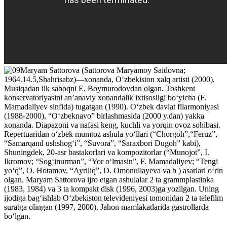
Maryam Sattorova (Sattorova Maryamoy Saidovna;
1964.14.5,Shahrisabz)—xonanda, O‘zbekiston xalq artisti (2000).
Musiqadan ilk saboqni E. Boymurodovdan olgan. Toshkent
konservatoriyasini an’anaviy xonandalik ixtisosligi bo‘yicha (F.
Mamadaliyev sinfida) tugatgan (1990). O‘zbek davlat filarmoniyasi
(1988-2000), “O‘zbeknavo” birlashmasida (2000 y.dan) yakka
xonanda. Diapazoni va nafasi keng, kuchli va yorqin ovoz sohibasi.
Repertuaridan o‘zbek mumtoz ashula yo‘llari (“Chorgoh”,“Feruz”,
“Samarqand ushshog‘i”, “Suvora”, “Saraxbori Dugoh” kabi),
Shuningdek, 20-asr bastakorlari va kompozitorlar (“Munojot”, I.
Ikromov; “Sog‘inurman”, “Yor o‘lmasin”, F. Mamadaliyev; “Tengi
yo‘q”, O. Hotamov, “Ayriliq”, D. Omonullayeva va b ) asarlari o‘rin
olgan. Maryam Sattorova ijro etgan ashulalar 2 ta grammplastinka
(1983, 1984) va 3 ta kompakt disk (1996, 2003)ga yozilgan. Uning
ijodiga bag‘ishlab O‘zbekiston televideniyesi tomonidan 2 ta telefilm
suratga olingan (1997, 2000). Jahon mamlakatlarida gastrollarda
bo‘lgan.