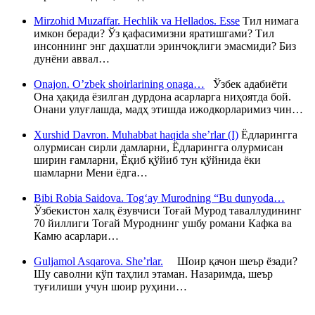
Mirzohid Muzaffar. Hechlik va Hellados. Esse
Тил нимага
имкон беради? Ўз қафасимизни яратишгами? Тил
инсоннинг энг даҳшатли эринчоқлиги эмасмиди? Биз
дунёни аввал…
Onajon. O’zbek shoirlarining onaga…
Ўзбек адабиёти
Она ҳақида ёзилган дурдона асарларга ниҳоятда бой.
Онани улуғлашда, мадҳ этишда ижодкорларимиз чин…
Xurshid Davron. Muhabbat haqida she’rlar (I)
Ёдларингга
олурмисан сирли дамларни, Ёдларингга олурмисан
ширин ғамларни, Ёқиб қўйиб тун қўйнида ёки
шамларни Мени ёдга…
Bibi Robia Saidova. Tog‘ay Murodning “Bu dunyoda…
Ўзбекистон халқ ёзувчиси Тоғай Мурод таваллудининг
70 йиллиги Тоғай Муроднинг ушбу романи Кафка ва
Камю асарлари…
Guljamol Asqarova. She’rlar.
Шоир қачон шеър ёзади?
Шу саволни кўп таҳлил этаман. Назаримда, шеър
туғилиши учун шоир руҳини…