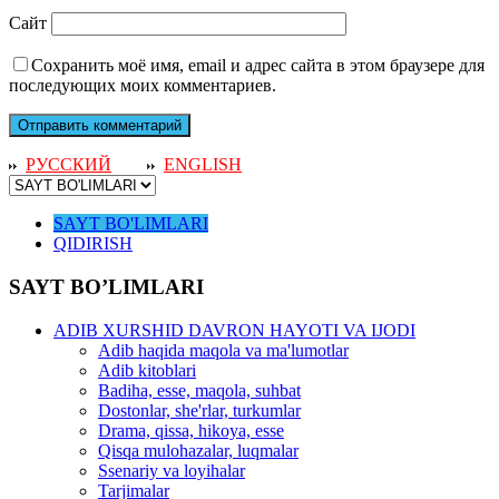
Сайт
Сохранить моё имя, email и адрес сайта в этом браузере для
последующих моих комментариев.
РУССКИЙ
ENGLISH
SAYT BO'LIMLARI
QIDIRISH
SAYT BO’LIMLARI
ADIB XURSHID DAVRON HAYOTI VA IJODI
Adib haqida maqola va ma'lumotlar
Adib kitoblari
Badiha, esse, maqola, suhbat
Dostonlar, she'rlar, turkumlar
Drama, qissa, hikoya, esse
Qisqa mulohazalar, luqmalar
Ssenariy va loyihalar
Tarjimalar