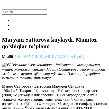
Maryam Sattorova kuylaydi. Mumtoz
qo’shiqlar to’plami
Muallif
Adib
:
YANGILIKLAR
11.12.2020
izoh yo'q
Ўзбекнинг буюк хонандаси, Ўзбекистон халқ артисти,
менинг жонажон синглим Марям Сатторова репертуаридан
жой олган мумтоз қўшиқлар тўплами. Иккинчи бор қайта
янгиланиб тақдим этилмоқда.
Марям Сатторова (Сатторова Марямой Саидовна;
1964.14.5,Шаҳрисабз)—хонанда, Ўзбекистон халқ артисти
(2000). Мусиқадан илк сабоқни Э. Боймуродовдан олган.
Тошкент консерваториясининг анъанавий хонандалик
ихтисослиги бўйича (Фаттоҳхон Мамадалиев синфида) таҳсил
олган (1990). Ўзбек давлат филармонияси (1988-2000),