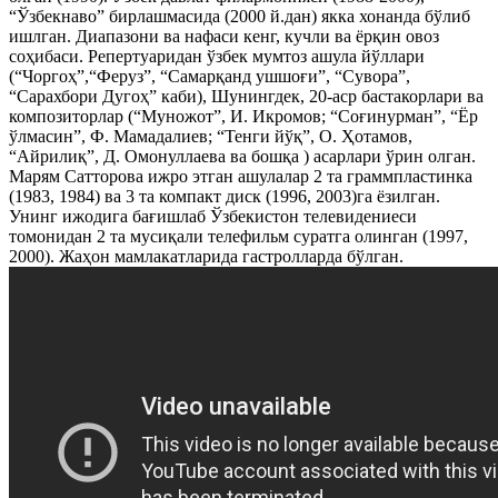
“Ўзбекнаво” бирлашмасида (2000 й.дан) якка хонанда бўлиб
ишлган. Диапазони ва нафаси кенг, кучли ва ёрқин овоз
соҳибаси. Репертуаридан ўзбек мумтоз ашула йўллари
(“Чоргоҳ”,“Феруз”, “Самарқанд ушшоғи”, “Сувора”,
“Сарахбори Дугоҳ” каби), Шунингдек, 20-аср бастакорлари ва
композиторлар (“Муножот”, И. Икромов; “Соғинурман”, “Ёр
ўлмасин”, Ф. Мамадалиев; “Тенги йўқ”, О. Ҳотамов,
“Aйрилиқ”, Д. Омонуллаева ва бошқа ) асарлари ўрин олган.
Марям Сатторова ижро этган ашулалар 2 та граммпластинка
(1983, 1984) ва 3 та компакт диск (1996, 2003)га ёзилган.
Унинг ижодига бағишлаб Ўзбекистон телевидениеси
томонидан 2 та мусиқали телефильм суратга олинган (1997,
2000). Жаҳон мамлакатларида гастролларда бўлган.