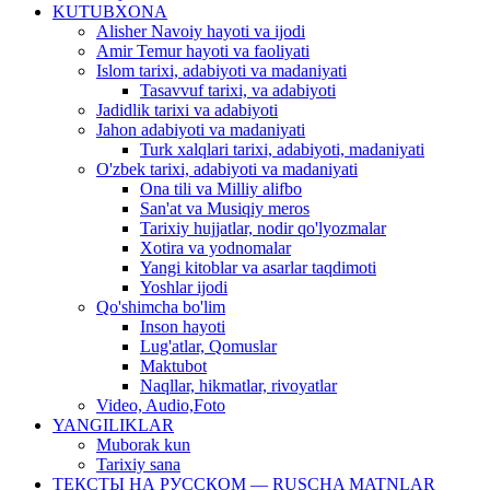
KUTUBXONA
Alisher Navoiy hayoti va ijodi
Amir Temur hayoti va faoliyati
Islom tarixi, adabiyoti va madaniyati
Tasavvuf tarixi, va adabiyoti
Jadidlik tarixi va adabiyoti
Jahon adabiyoti va madaniyati
Turk xalqlari tarixi, adabiyoti, madaniyati
O'zbek tarixi, adabiyoti va madaniyati
Ona tili va Milliy alifbo
San'at va Musiqiy meros
Tarixiy hujjatlar, nodir qo'lyozmalar
Xotira va yodnomalar
Yangi kitoblar va asarlar taqdimoti
Yoshlar ijodi
Qo'shimcha bo'lim
Inson hayoti
Lug'atlar, Qomuslar
Maktubot
Naqllar, hikmatlar, rivoyatlar
Video, Audio,Foto
YANGILIKLAR
Muborak kun
Tarixiy sana
ТЕКСТЫ НА РУССКОМ — RUSCHA MATNLAR