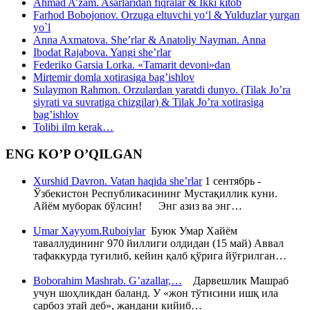
Ahmad A’zam. Asarlaridan fiqralar & Ikki kitob
Farhod Bobojonov. Orzuga eltuvchi yo‘l & Yulduzlar yurgan
yo`l
Anna Axmatova. She’rlar & Anatoliy Nayman. Anna
Ibodat Rajabova. Yangi she’rlar
Federiko Garsia Lorka. «Tamarit devoni»dan
Mirtemir domla xotirasiga bag’ishlov
Sulaymon Rahmon. Orzulardan yaratdi dunyo. (Tilak Jo’ra
siyrati va suvratiga chizgilar) & Tilak Jo’ra xotirasiga
bag’ishlov
Tolibi ilm kerak…
ENG KO’P O’QILGAN
Xurshid Davron. Vatan haqida she’rlar
1 сентябрь -
Ўзбекистон Республикасининг Мустақиллик куни.
Айём муборак бўлсин! Энг азиз ва энг…
Umar Xayyom.Ruboiylar
Буюк Умар Хайём
таваллудининг 970 йиллиги олдидан (15 май) Аввал
тафаккурда туғилиб, кейин қалб қўрига йўғрилган…
Boborahim Mashrab. G’azallar,…
Дарвешлик Машраб
учун шоҳликдан баланд. У «жон тўтисини ишқ ила
сарбоз этай деб», жандани кийиб…