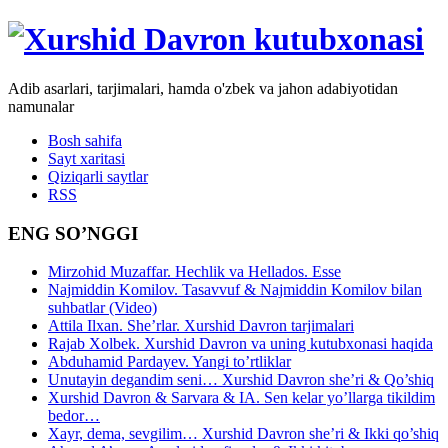
Adib asarlari, tarjimalari, hamda o'zbek va jahon adabiyotidan
namunalar
Bosh sahifa
Sayt xaritasi
Qiziqarli saytlar
RSS
ENG SO’NGGI
Mirzohid Muzaffar. Hechlik va Hellados. Esse
Najmiddin Komilov. Tasavvuf & Najmiddin Komilov bilan
suhbatlar (Video)
Attila Ilxan. She’rlar. Xurshid Davron tarjimalari
Rajab Xolbek. Xurshid Davron va uning kutubxonasi haqida
Abduhamid Pardayev. Yangi to’rtliklar
Unutayin degandim seni… Xurshid Davron she’ri & Qo’shiq
Xurshid Davron & Sarvara & IA. Sen kelar yo’llarga tikildim
bedor…
Xayr, dema, sevgilim… Xurshid Davron she’ri & Ikki qo’shiq