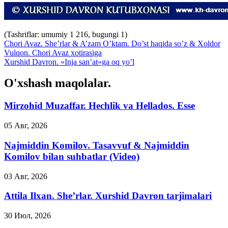
(Tashriflar: umumiy 1 216, bugungi 1)
Chori Avaz. She’rlar & A’zam O’ktam. Do’st haqida so’z & Xoldor
Vulqon. Chori Avaz xotirasiga
Xurshid Davron. «Inja san’at»ga oq yo’l
O'xshash maqolalar.
Mirzohid Muzaffar. Hechlik va Hellados. Esse
05 Авг, 2026
Najmiddin Komilov. Tasavvuf & Najmiddin
Komilov bilan suhbatlar (Video)
03 Авг, 2026
Attila Ilxan. She’rlar. Xurshid Davron tarjimalari
30 Июл, 2026