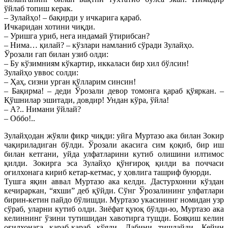
ўйлаб топиш керак.
– Зулайҳо! – бақирди у ичкарига қараб.
Ичкаридан хотини чиқди.
– Уришга уриб, нега индамай ўтирибсан?
– Нима… қилай? – кўзлари намланиб сўради Зулайҳо.
Ўрозали гап билан узиб олди:
– Бу кўзимниям кўкартир, иккаласи бир хил бўлсин!
Зулайҳо уввос солди:
– Ҳаҳ, сизни урган қўлларим синсин!
– Бақирма! – деди Ўрозали девор томонга қараб қўяркан. –
Қўшнилар эшитади, довдир! Ундан кўра, ўйла!
– А?.. Нимани ўйлай?
– Оббо!..
Зулайҳодан жўяли фикр чиқди: уйга Муртазо ака билан Зокир
чақириладиган бўлди. Ўрозали акасига сим қоқиб, бир иш
билан кетгани, уйда улфатларини кутиб олишини илтимос
қилди. Зокирга эса Зулайҳо қўнғироқ қилди ва поччаси
оғилхонага кириб кетар-кетмас, у ҳовлига ташриф буюрди.
Тушга яқин аввал Муртазо ака келди. Дастурхонни кўздан
кечираркан, “яхши” деб қўйди. Сўнг Ўрозалининг улфатлари
бирин-кетин пайдо бўлишди. Муртазо укасининг номидан узр
сўраб, уларни кутиб олди. Зиёфат қуюқ бўлди-ю, Муртазо ака
келиннинг ўзини тутишидан хавотирга тушди. Бояқиш келин
оғилхонага қараб-қараб қўяди. Лабини тишлайди. Кейин