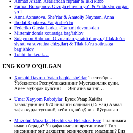
Ahmad A’zam. Asarlaridan fiqralar & Ikki kitob
Farhod Bobojonov. Orzuga eltuvchi yo‘l & Yulduzlar yurgan
yo`l
Anna Axmatova. She’rlar & Anatoliy Nayman. Anna
Ibodat Rajabova. Yangi she’rlar
Federiko Garsia Lorka. «Tamarit devoni»dan
Mirtemir domla xotirasiga bag’ishlov
Sulaymon Rahmon. Orzulardan yaratdi dunyo. (Tilak Jo’ra
siyrati va suvratiga chizgilar) & Tilak Jo’ra xotirasiga
bag’ishlov
Tolibi ilm kerak…
ENG KO’P O’QILGAN
Xurshid Davron. Vatan haqida she’rlar
1 сентябрь -
Ўзбекистон Республикасининг Мустақиллик куни.
Айём муборак бўлсин! Энг азиз ва энг…
Umar Xayyom.Ruboiylar
Буюк Умар Хайём
таваллудининг 970 йиллиги олдидан (15 май) Аввал
тафаккурда туғилиб, кейин қалб қўрига йўғрилган…
Mirzohid Muzaffar. Hechlik va Hellados. Esse
Тил нимага
имкон беради? Ўз қафасимизни яратишгами? Тил
инсоннинг энг даҳшатли эринчоқлиги эмасмиди? Биз