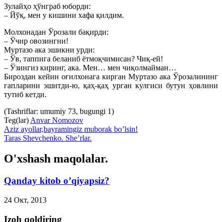
Зулайҳо ҳўнграб юборди:
– Йўқ, мен у кишини хафа қилдим.
Молхонадан Ўрозали бақирди:
– Ўчир овозингни!
Муртазо ака эшикни урди:
– Ўв, таппига беланиб ётмоқчимисан? Чиқ-ей!
– Ўзингиз киринг, ака. Мен… мен чиқолмайман…
Бироздан кейин оғилхонага кирган Муртазо ака Ўрозалининг
гапларини эшитди-ю, қаҳ-қаҳ урган кулгиси бутун ҳовлини
тутиб кетди.
(Tashriflar: umumiy 73, bugungi 1)
Teg(lar)
Anvar Nomozov
Aziz ayollar,bayramingiz muborak bo’lsin!
Taras Shevchenko. She’rlar.
O'xshash maqolalar.
Qanday kitob o’qiyapsiz?
24 Окт, 2013
Izoh qoldiring