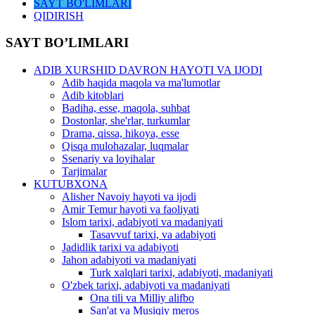
SAYT BO'LIMLARI
QIDIRISH
SAYT BO’LIMLARI
ADIB XURSHID DAVRON HAYOTI VA IJODI
Adib haqida maqola va ma'lumotlar
Adib kitoblari
Badiha, esse, maqola, suhbat
Dostonlar, she'rlar, turkumlar
Drama, qissa, hikoya, esse
Qisqa mulohazalar, luqmalar
Ssenariy va loyihalar
Tarjimalar
KUTUBXONA
Alisher Navoiy hayoti va ijodi
Amir Temur hayoti va faoliyati
Islom tarixi, adabiyoti va madaniyati
Tasavvuf tarixi, va adabiyoti
Jadidlik tarixi va adabiyoti
Jahon adabiyoti va madaniyati
Turk xalqlari tarixi, adabiyoti, madaniyati
O'zbek tarixi, adabiyoti va madaniyati
Ona tili va Milliy alifbo
San'at va Musiqiy meros