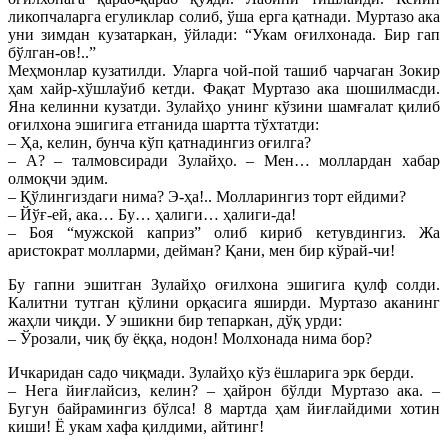
ликопчаларга егуликлар солиб, ўша ерга қатнади. Муртазо ака
уни зимдан кузатаркан, ўйлади: “Укам оғилхонада. Бир гап
бўлган-ов!..”
Меҳмонлар кузатилди. Уларга чой-пой ташиб чарчаган Зокир
ҳам хайр-хўшлаўиб кетди. Фақат Муртазо ака шошилмасди.
Яна келинни кузатди. Зулайҳо унинг кўзини шамғалат қилиб
оғилхона эшигига етганида шартта тўхтатди:
– Ҳа, келин, бунча кўп қатнадингиз оғилга?
– А? – талмовсиради Зулайҳо. – Мен… моллардан хабар
олмоқчи эдим.
– Қўлингиздаги нима? Э-ҳа!.. Молларингиз торт ейдими?
– Йўғ-ей, ака… Бу… ҳалиги… ҳалиги-да!
– Боя “мужской каприз” олиб кириб кетувдингиз. Жа
аристократ молларми, дейман? Қани, мен бир кўрай-чи!
Бу гапни эшитган Зулайҳо оғилхона эшигига қулф солди.
Калитни тутган қўлини орқасига яширди. Муртазо аканинг
жаҳли чиқди. У эшикни бир тепаркан, дўқ урди:
– Ўрозали, чиқ бу ёққа, нодон! Молхонада нима бор?
Ичкаридан садо чиқмади. Зулайҳо кўз ёшларига эрк берди.
– Нега йиғлайсиз, келин? – ҳайрон бўлди Муртазо ака. –
Бугун байрамингиз бўлса! 8 мартда ҳам йиғлайдими хотин
киши! Ё укам хафа қилдими, айтинг!