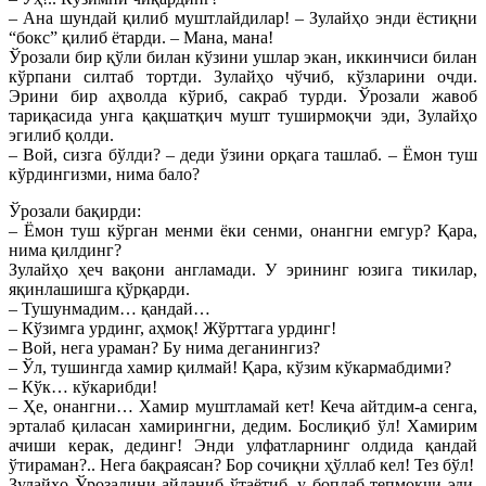
– Ана шундай қилиб муштлайдилар! – Зулайҳо энди ёстиқни
“бокс” қилиб ётарди. – Мана, мана!
Ўрозали бир қўли билан кўзини ушлар экан, иккинчиси билан
кўрпани силтаб тортди. Зулайҳо чўчиб, кўзларини очди.
Эрини бир аҳволда кўриб, сакраб турди. Ўрозали жавоб
тариқасида унга қақшатқич мушт туширмоқчи эди, Зулайҳо
эгилиб қолди.
– Вой, сизга бўлди? – деди ўзини орқага ташлаб. – Ёмон туш
кўрдингизми, нима бало?
Ўрозали бақирди:
– Ёмон туш кўрган менми ёки сенми, онангни емгур? Қара,
нима қилдинг?
Зулайҳо ҳеч вақони англамади. У эрининг юзига тикилар,
яқинлашишга қўрқарди.
– Тушунмадим… қандай…
– Кўзимга урдинг, аҳмоқ! Жўрттага урдинг!
– Вой, нега ураман? Бу нима деганингиз?
– Ўл, тушингда хамир қилмай! Қара, кўзим кўкармабдими?
– Кўк… кўкарибди!
– Ҳе, онангни… Хамир муштламай кет! Кеча айтдим-а сенга,
эрталаб қиласан хамирингни, дедим. Бослиқиб ўл! Хамирим
ачиши керак, дединг! Энди улфатларнинг олдида қандай
ўтираман?.. Нега бақраясан? Бор сочиқни ҳўллаб кел! Тез бўл!
Зулайҳо Ўрозалини айланиб ўтаётиб, у боплаб тепмоқчи эди,