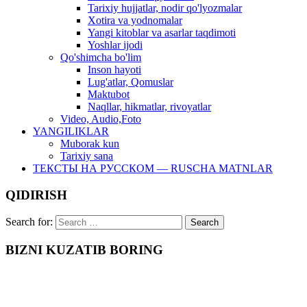
Tarixiy hujjatlar, nodir qo'lyozmalar
Xotira va yodnomalar
Yangi kitoblar va asarlar taqdimoti
Yoshlar ijodi
Qo'shimcha bo'lim
Inson hayoti
Lug'atlar, Qomuslar
Maktubot
Naqllar, hikmatlar, rivoyatlar
Video, Audio,Foto
YANGILIKLAR
Muborak kun
Tarixiy sana
ТЕКСТЫ НА РУССКОМ — RUSCHA MATNLAR
QIDIRISH
Search for:
BIZNI KUZATIB BORING