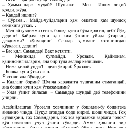
– Ҳамма нарса муҳайё. Шунчаки… Мен… Ишим чиқиб
қолди, жўра.
– Қандай ишинг?
– Сўрама… Майда-чуйдаларни ҳам, овқатни ҳам шундоқ
сеникига ўтказ…
– Мен айтувдимми сенга, бошқа кунга бўла қолсин, деб? Йўқ,
дединг! Байрам куни ҳар ким ўзнинг уйида ўтирсин,
девдимми? кўнмадинг! Сенлар ҳамманг хотинингдан
қўрқасан, дединг!
– Бас қил, Самандар! Вақт кетяпти.
– Меникида бўлмайди, Ўрозали. Қайнонам,
қайинсингилларим, яна бир тўда аёллар келишади.
– Нима қилай унда?! – деди ўкириб Ўрозали.
– Бошқа куни ўтказасан.
Ўрозали яна бўкирди:
– Калланг борми? Шунча харажатга тушганим етмагандай,
яна бошқа куни ҳам ўтказаманми?
– Унда ўзинг биласан, – Самандар шундай деб телефонини
ўчирди.
Асабийлашган Ўрозали ҳовлининг у бошидан-бу бошигача
айланиб чиқди. Нуқул оғзидан боди кириб, шоди чиқди. Гоҳ
Зулайҳони, гоҳ Самандарни, гоҳ эса эрталабки зарбага “блок”
қўя олмагани учун ўзини сўкарди. Аммо ҳовлини чир
айланганинг билан вақтни тўхтатиб бўлса экан. Нимадир