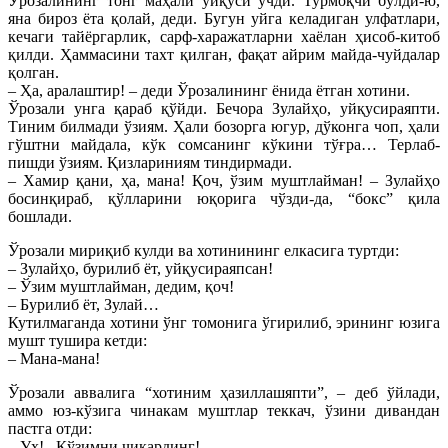
Ўрозалининг тонг маҳали уйқуси ўчди. Турмоқчи бўлди-ю,
яна бироз ёта қолай, деди. Бугун уйга келадиган улфатлари,
кечаги тайёргарлик, сарф-харажатларни хаёлан ҳисоб-китоб
қилди. Ҳаммасини тахт қилган, фақат айрим майда-чуйдалар
қолган.
– Ҳа, аралаштир! – деди Ўрозалининг ёнида ётган хотини.
Ўрозали унга қараб қўйди. Бечора Зулайҳо, уйқусираяпти.
Тиним билмади ўзиям. Ҳали бозорга югур, дўконга чоп, ҳали
гўштни майдала, кўк сомсанинг кўкини тўғра… Терлаб-
пишди ўзиям. Қизлариниям тиндирмади.
– Хамир қани, ҳа, мана! Қоч, ўзим муштлайман! – Зулайҳо
босинқираб, қўлларини юқорига чўзди-да, “бокс” қила
бошлади.
Ўрозали мириқиб кулди ва хотинининг елкасига туртди:
– Зулайҳо, бурилиб ёт, уйқусираяпсан!
– Ўзим муштлайман, дедим, қоч!
– Бурилиб ёт, Зулай…
Кутилмаганда хотини ўнг томонига ўгирилиб, эрининг юзига
мушт тушира кетди:
– Мана-мана!
Ўрозали аввалига “хотиним ҳазиллашяпти”, – деб ўйлади,
аммо юз-кўзига чинакам муштлар теккач, ўзини дивандан
пастга отди:
– Уҳ!.. Кўзимни чиқардинг!