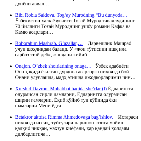
дунёни аввал…
Bibi Robia Saidova. Tog‘ay Murodning “Bu dunyoda…
Ўзбекистон халқ ёзувчиси Тоғай Мурод таваллудининг
70 йиллиги Тоғай Муроднинг ушбу романи Кафка ва
Камю асарлари…
Boborahim Mashrab. G’azallar,…
Дарвешлик Машраб
учун шоҳликдан баланд. У «жон тўтисини ишқ ила
сарбоз этай деб», жандани кийиб…
Onajon. O’zbek shoirlarining onaga…
Ўзбек адабиёти
Она ҳақида ёзилган дурдона асарларга ниҳоятда бой.
Онани улуғлашда, мадҳ этишда ижодкорларимиз чин…
Xurshid Davron. Muhabbat haqida she’rlar (I)
Ёдларингга
олурмисан сирли дамларни, Ёдларингга олурмисан
ширин ғамларни, Ёқиб қўйиб тун қўйнида ёки
шамларни Мени ёдга…
Betakror aktrisa Rimma Ahmedovaga bag’ishlov.
Истараси
ниҳоятда иссиқ, туйғулари паришон юзига майин
қалқиб чиққан, маҳзун қиёфали, ҳар қандай ҳолдаям
дилбарлигича…