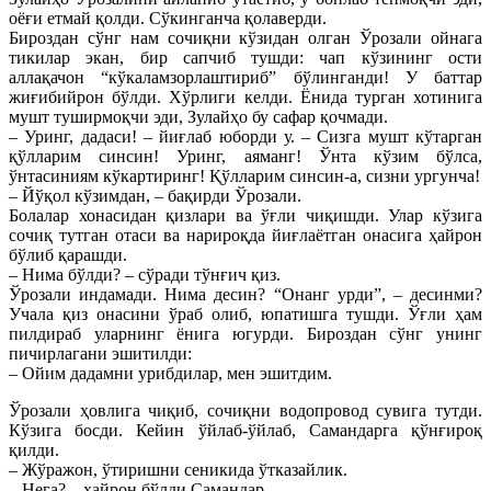
оёғи етмай қолди. Сўкинганча қолаверди.
Бироздан сўнг нам сочиқни кўзидан олган Ўрозали ойнага
тикилар экан, бир сапчиб тушди: чап кўзининг ости
аллақачон “кўкаламзорлаштириб” бўлинганди! У баттар
жиғибийрон бўлди. Хўрлиги келди. Ёнида турган хотинига
мушт туширмоқчи эди, Зулайҳо бу сафар қочмади.
– Уринг, дадаси! – йиғлаб юборди у. – Сизга мушт кўтарган
қўлларим синсин! Уринг, аяманг! Ўнта кўзим бўлса,
ўнтасиниям кўкартиринг! Қўлларим синсин-а, сизни ургунча!
– Йўқол кўзимдан, – бақирди Ўрозали.
Болалар хонасидан қизлари ва ўғли чиқишди. Улар кўзига
сочиқ тутган отаси ва нарироқда йиғлаётган онасига ҳайрон
бўлиб қарашди.
– Нима бўлди? – сўради тўнғич қиз.
Ўрозали индамади. Нима десин? “Онанг урди”, – десинми?
Учала қиз онасини ўраб олиб, юпатишга тушди. Ўғли ҳам
пилдираб уларнинг ёнига югурди. Бироздан сўнг унинг
пичирлагани эшитилди:
– Ойим дадамни урибдилар, мен эшитдим.
Ўрозали ҳовлига чиқиб, сочиқни водопровод сувига тутди.
Кўзига босди. Кейин ўйлаб-ўйлаб, Самандарга қўнғироқ
қилди.
– Жўражон, ўтиришни сеникида ўтказайлик.
– Нега? – ҳайрон бўлди Самандар.