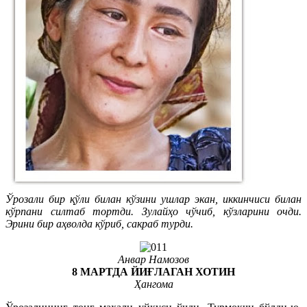
Ўрозали бир қўли билан кўзини ушлар экан, иккинчиси билан
кўрпани силтаб тортди. Зулайҳо чўчиб, кўзларини очди.
Эрини бир аҳволда кўриб, сакраб турди.
Анвар Намозов
8 МАРТДА ЙИҒЛАГАН ХОТИН
Ҳангома