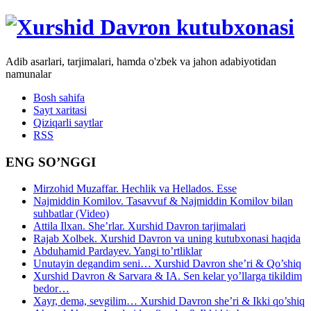
Adib asarlari, tarjimalari, hamda o'zbek va jahon adabiyotidan
namunalar
Bosh sahifa
Sayt xaritasi
Qiziqarli saytlar
RSS
ENG SO’NGGI
Mirzohid Muzaffar. Hechlik va Hellados. Esse
Najmiddin Komilov. Tasavvuf & Najmiddin Komilov bilan
suhbatlar (Video)
Attila Ilxan. She’rlar. Xurshid Davron tarjimalari
Rajab Xolbek. Xurshid Davron va uning kutubxonasi haqida
Abduhamid Pardayev. Yangi to’rtliklar
Unutayin degandim seni… Xurshid Davron she’ri & Qo’shiq
Xurshid Davron & Sarvara & IA. Sen kelar yo’llarga tikildim
bedor…
Xayr, dema, sevgilim… Xurshid Davron she’ri & Ikki qo’shiq