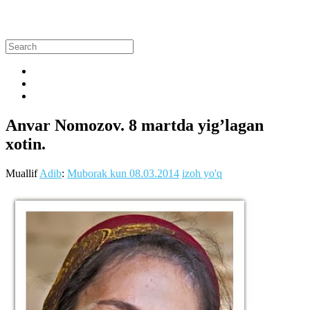
Anvar Nomozov. 8 martda yig’lagan
xotin.
Muallif
Adib
:
Muborak kun
08.03.2014
izoh yo'q