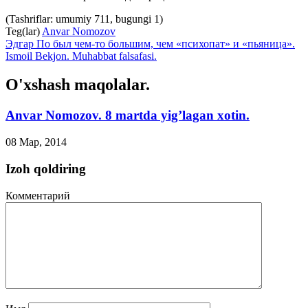
(Tashriflar: umumiy 711, bugungi 1)
Teg(lar)
Anvar Nomozov
Эдгар По был чем-то большим, чем «психопат» и «пьяница».
Ismoil Bekjon. Muhabbat falsafasi.
O'xshash maqolalar.
Anvar Nomozov. 8 martda yig’lagan xotin.
08 Мар, 2014
Izoh qoldiring
Комментарий