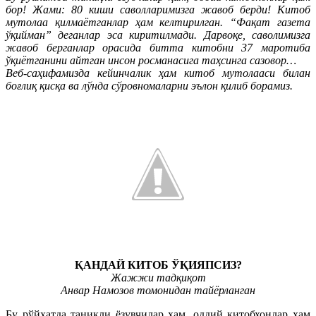
бор! Жами: 80 киши саволларимизга жавоб берди! Китоб
мутолаа қилмаётганлар ҳам келтирилган. “Фақат газета
ўқийман” деганлар эса киритилмади. Дарвоқе, саволимизга
жавоб берганлар орасида битта китобни 37 маротиба
ўқиётганини айтган инсон росманасига таҳсинга сазовор…
Веб-саҳифамизда кейинчалик ҳам китоб мутолааси билан
боғлиқ қисқа ва лўнда сўровномаларни эълон қилиб борамиз.
ҚАНДАЙ КИТОБ ЎҚИЯПСИЗ?
Жажжи тадқиқот
Анвар Намозов томонидан тайёрланган
Бу рўйхатда таниқли ёзувчилар ҳам, оддий китобхонлар ҳам