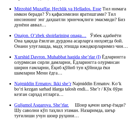
Mirzohid Muzaffar. Hechlik va Hellados. Esse
Тил нимага
имкон беради? Ўз қафасимизни яратишгами? Тил
инсоннинг энг даҳшатли эринчоқлиги эмасмиди? Биз
дунёни аввал…
Onajon. O’zbek shoirlarining onaga…
Ўзбек адабиёти
Она ҳақида ёзилган дурдона асарларга ниҳоятда бой.
Онани улуғлашда, мадҳ этишда ижодкорларимиз чин…
Xurshid Davron. Muhabbat haqida she’rlar (I)
Ёдларингга
олурмисан сирли дамларни, Ёдларингга олурмисан
ширин ғамларни, Ёқиб қўйиб тун қўйнида ёки
шамларни Мени ёдга…
Najmiddin Ermatov. Ikki she’r
Najmiddin Ermatov. Ko‘k
bo‘ri kezgan sarhad itlarga talosh endi... She’r / Кўк бўри
кезган сарҳад итларга…
Guljamol Asqarova. She’rlar.
Шоир қачон шеър ёзади?
Шу саволни кўп таҳлил этаман. Назаримда, шеър
туғилиши учун шоир руҳини…