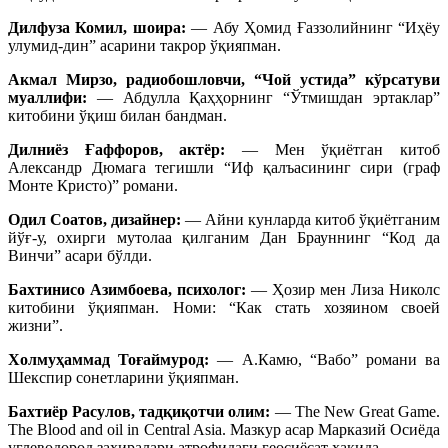
Дилфуза Комил, шоира:
— Абу Ҳомид Ғаззолийнинг “Иҳёу
улумид-дин” асарини такрор ўқияпман.
Акмал Мирзо, радиобошловчи, “Чой устида” кўрсатуви
муаллифи:
— Абдулла Қаҳҳорнинг “Ўтмишдан эртаклар”
китобини ўқиш билан бандман.
Дилниёз Ғаффоров, актёр:
— Мен ўқиётган китоб
Александр Дюмага тегишли “Иф қалъасининг сири (граф
Монте Кристо)” романи.
Одил Соатов, дизайнер:
— Айни кунларда китоб ўқиётганим
йўғ-у, охирги мутолаа қилганим Дан Брауннинг “Код да
Винчи” асари бўлди.
Бахтинисо Азимбоева, психолог:
— Ҳозир мен Лиза Николс
китобини ўқияпман. Номи: “Как стать хозяином своей
жизни”.
Холмуҳаммад Тоғаймурод:
— А.Камю, “Вабо” романи ва
Шекспир сонетларини ўқияпман.
Бахтиёр Расулов, тадқиқотчи олим:
— The New Great Game.
The Blood and oil in Central Asia. Мазкур асар Марказий Осиёда
углеводород захиралари атрофидаги геосиёсат ҳақида.