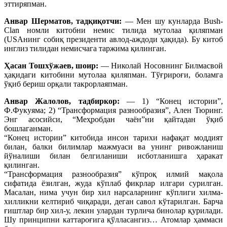
эттиряпман.
Анвар Шерматов, тадқиқотчи:
— Мен шу кунларда Bush-
Clan номли китобни немис тилида мутолаа қиляпман
(USAнинг собиқ президенти авлод-аждоди ҳақида). Бу китоб
инглиз тилидан немисчага таржима қилинган.
Ҳасан Тошхўжаев, шоир:
— Николай Носовнинг Билмасвой
ҳақидаги китобини мутолаа қиляпман. Тўғрироғи, боламга
ўқиб бериш орқали такрорлаяпман.
Анвар Жалолов, тадбиркор:
— 1) “Конец истории”,
Ф.Фукуяма; 2) “Трансформация разнообразия”, Ален Тюринг.
Энг асосийси, “Меҳробдан чаён”ни қайтадан ўқиб
бошлаганман.
“Конец истории” китобида инсон тарихи нафақат моддият
билан, балки билимлар мажмуаси ва унинг ривожланиш
йўналиши билан белгиланиши исботланишга ҳаракат
қилинган.
“Трансформация разнообразия” кўпроқ илмий мақола
сифатида ёзилган, жуда кўплаб фикрлар илгари сурилган.
Масалан, нима учун бир хил нарсаларнинг кўплиги хилма-
хилликни келтириб чиқаради, деган савол кўтарилган. Барча
ғиштлар бир хил-у, лекин улардан турлича бинолар қурилади.
Шу принципни каттароғига қўлласангиз… Атомлар ҳаммаси