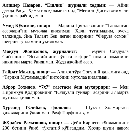
Алишер Назаров, “Ёшлик” журнали ходими:
— Айни
дамда Расул Ҳамзатов қаламига оид “Менинг Доғистоним”ни
ўқиш жараёнидаман.
Умид Кўчимов, шоир:
— Марина Цветаеванинг “Танланган
асарлари”ни мутолаа қиляпман. Ҳали тугатмадим, русча
талқинда. Яна Талант Бек деган шоирнинг “Феруза осмон”
шеърий тўпламини ўқияпман.
Мақсуд Жонихонов, журналист:
— ёзувчи Саъдулла
Сиёевнинг “Яссавийнинг сўнгги сафари” номли романини
иккинчи марта ўқияпман. Жуда ажойиб асар.
Ғайрат Мажид, шоир:
— Алихонтўра Соғуний қаламига оид
“Тарихи Муҳаммадий” китобини мутолаа қиляпман.
Аброр Зоҳидов, “7х7” газетаси бош муҳаррири:
— Мен
Пиримқул Қодировнинг “Юлдузли тунлар” асарини 37-марта
мутолаа қиляпман.
Хурсанд Тўлибаев, филолог:
— Шукур Холмирзаев
ҳикояларини ўқияпман. Рауф Парфини ҳам.
Жўрабек Рамазонов, шоир:
— Дейл Карнеги тўпламининг
200 бетини ўқиб, тўхтатиб қўйгандим. Ҳозир шуни давом