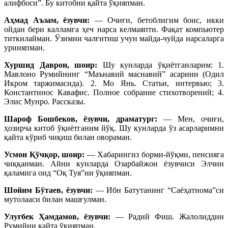
алифбоси”. Бу китобни қайта ўқияпман.
Аҳмад Аъзам, ёзувчи:
— Очиғи, бетоблигим боис, икки
ойдан бери калламга ҳеч нарса келмаяпти. Фақат компьютер
титкилайман. Ўзимни чалғитиш учун майда-чуйда нарсаларга
уриняпман.
Хуршид Даврон, шоир:
Шу кунларда ўқиётганларим: 1.
Мавлоно Румийнинг “Маънавий маснавий” асарини (Одил
Икром таржимасида). 2. Мо Янь. Статьи, интервью; 3.
Константинос Кавафис. Полное собрание стихотворений; 4.
Элис Мунро. Рассказы.
Шароф Бошбеков, ёзувчи, драматург:
— Мен, очиғи,
ҳозирча китоб ўқиётганим йўқ. Шу кунларда ўз асарларимни
қайта кўриб чиқиш билан овораман.
Усмон Қўчқор, шоир:
— Хабарингиз борми-йўқми, пенсияга
чиққанман. Айни кунларда Озарбайжон ёзувчиси Элчин
қаламига оид “Оқ Туя”ни ўқияпман.
Шойим Бўтаев, ёзувчи:
— Ибн Батутанинг “Саёҳатнома”си
мутолааси билан машғулман.
Улуғбек Ҳамдамов, ёзувчи:
— Радий Фиш. Жалолиддин
Румийни қайта ўқияпман.