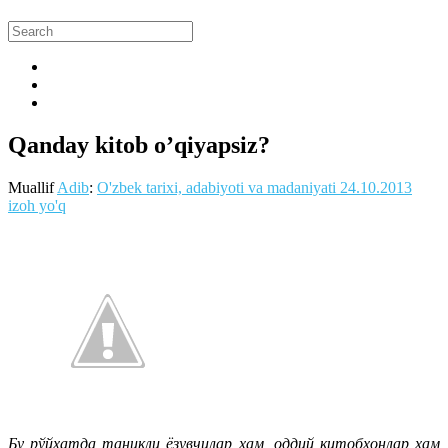
Qanday kitob o’qiyapsiz?
Muallif
Adib
:
O'zbek tarixi, adabiyoti va madaniyati
24.10.2013
izoh yo'q
Бу рўйхатда таниқли ёзувчилар ҳам, оддий китобхонлар ҳам