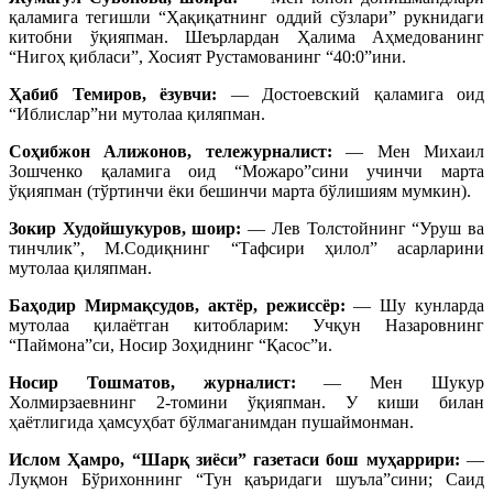
қаламига тегишли “Ҳақиқатнинг оддий сўзлари” рукнидаги
китобни ўқияпман. Шеърлардан Ҳалима Аҳмедованинг
“Нигоҳ қибласи”, Хосият Рустамованинг “40:0”ини.
Ҳабиб Темиров, ёзувчи:
— Достоевский қаламига оид
“Иблислар”ни мутолаа қиляпман.
Соҳибжон Алижонов, тележурналист:
— Мен Михаил
Зошченко қаламига оид “Можаро”сини учинчи марта
ўқияпман (тўртинчи ёки бешинчи марта бўлишиям мумкин).
Зокир Худойшукуров, шоир:
— Лев Толстойнинг “Уруш ва
тинчлик”, М.Содиқнинг “Тафсири ҳилол” асарларини
мутолаа қиляпман.
Баҳодир Мирмақсудов, актёр, режиссёр:
— Шу кунларда
мутолаа қилаётган китобларим: Учқун Назаровнинг
“Паймона”си, Носир Зоҳиднинг “Қасос”и.
Носир Тошматов, журналист:
— Мен Шукур
Холмирзаевнинг 2-томини ўқияпман. У киши билан
ҳаётлигида ҳамсуҳбат бўлмаганимдан пушаймонман.
Ислом Ҳамро, “Шарқ зиёси” газетаси бош муҳаррири:
—
Луқмон Бўрихоннинг “Тун қаъридаги шуъла”сини; Саид