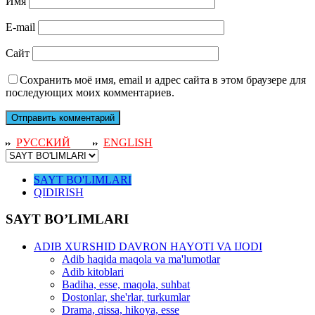
Имя
E-mail
Сайт
Сохранить моё имя, email и адрес сайта в этом браузере для
последующих моих комментариев.
РУССКИЙ
ENGLISH
SAYT BO'LIMLARI
QIDIRISH
SAYT BO’LIMLARI
ADIB XURSHID DAVRON HAYOTI VA IJODI
Adib haqida maqola va ma'lumotlar
Adib kitoblari
Badiha, esse, maqola, suhbat
Dostonlar, she'rlar, turkumlar
Drama, qissa, hikoya, esse