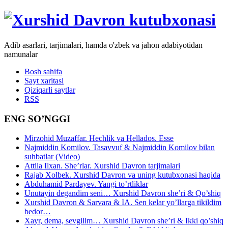
Adib asarlari, tarjimalari, hamda o'zbek va jahon adabiyotidan
namunalar
Bosh sahifa
Sayt xaritasi
Qiziqarli saytlar
RSS
ENG SO’NGGI
Mirzohid Muzaffar. Hechlik va Hellados. Esse
Najmiddin Komilov. Tasavvuf & Najmiddin Komilov bilan
suhbatlar (Video)
Attila Ilxan. She’rlar. Xurshid Davron tarjimalari
Rajab Xolbek. Xurshid Davron va uning kutubxonasi haqida
Abduhamid Pardayev. Yangi to’rtliklar
Unutayin degandim seni… Xurshid Davron she’ri & Qo’shiq
Xurshid Davron & Sarvara & IA. Sen kelar yo’llarga tikildim
bedor…
Xayr, dema, sevgilim… Xurshid Davron she’ri & Ikki qo’shiq