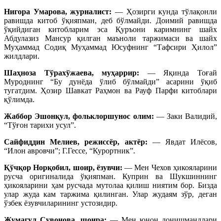
Нигора Умарова, журналист:
— Ҳозирги кунда тўлақонли
равишда китоб ўқияпман, деб бўлмайди. Доимий равишда
ўқийдиган китобларим эса Қуръони каримнинг шайх
Абдулазиз Мансур қилган маъноли таржимаси ва шайх
Муҳаммад Содиқ Муҳаммад Юсуфнинг “Тафсири Ҳилол”
жилдлари.
Шаҳноза Тўрахўжаева, муҳаррир:
— Яқинда Тоғай
Муроднинг “Бу дунёда ўлиб бўлмайди” асарини ўқиб
тугатдим. Ҳозир Шавкат Раҳмон ва Рауф Парфи китоблари
қўлимда.
Жаббор Эшонқул, фольклоршунос олим:
— Заки Валидий,
“Тўғон тарихи усул”.
Сайфиддин Мелиев, режиссёр, актёр:
— Явдат Илёсов,
“Илон авровчи”; Г.Гессе, “Курортник”.
Қўчқор Норқобил, шоир, ёзувчи:
— Мен Чехов ҳикояларини
русча оригиналида ўқияпман. Куприн ва Шукшиннинг
ҳикояларини ҳам русчада мутолаа қилиш ниятим бор. Бизда
улар жуда кам таржима қилинган. Улар жудаям зўр, деган
ўзбек ёзувчиларининг устозидир.
Жумагул Сувонова, шоира:
— Мен юнон донишмандлари