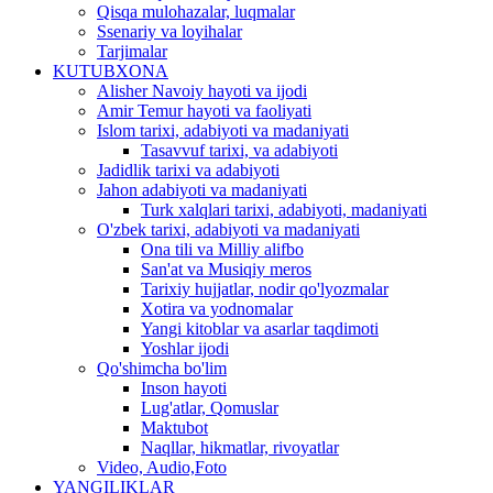
Qisqa mulohazalar, luqmalar
Ssenariy va loyihalar
Tarjimalar
KUTUBXONA
Alisher Navoiy hayoti va ijodi
Amir Temur hayoti va faoliyati
Islom tarixi, adabiyoti va madaniyati
Tasavvuf tarixi, va adabiyoti
Jadidlik tarixi va adabiyoti
Jahon adabiyoti va madaniyati
Turk xalqlari tarixi, adabiyoti, madaniyati
O'zbek tarixi, adabiyoti va madaniyati
Ona tili va Milliy alifbo
San'at va Musiqiy meros
Tarixiy hujjatlar, nodir qo'lyozmalar
Xotira va yodnomalar
Yangi kitoblar va asarlar taqdimoti
Yoshlar ijodi
Qo'shimcha bo'lim
Inson hayoti
Lug'atlar, Qomuslar
Maktubot
Naqllar, hikmatlar, rivoyatlar
Video, Audio,Foto
YANGILIKLAR