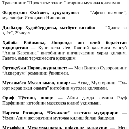
Травеннинг “Проклатье золота” асарини мутолаа қиляпман.
Фарруҳжон Файзиев, ҳуқуқшунос:
— “Афғон шамоли”,
муаллифи: Исҳоқжон Нишонов.
Дилбаҳор Худойбердиева, матбуот котиби:
— “Ҳадис ва
ҳаёт”, 29-жузя.
Ҳабиба Райимова, Лондонда иш олиб бораётган
тадқиқотчи:
— Куни кеча Лев Толстой қаламига мансуб
“Анна Каренина” китобининг инглизчасини харид қилдим.
Ғалати, аммо таржимасига қизиқдим.
Ортиқхўжа Норов, журналист:
— Мен Виктор Суворовнинг
“Аквариум” романини ўқияпман.
Муслимбек Мусалламов, шоир:
— Асқад Мухторнинг “Эл-
юрт керак экан одамга” китобини мутолаа қиляпман.
Ориф Тўхташ, шоир:
— Айни дамда камина Рауф
Парфининг китобини маззззззза қилиб ўқияпман.
Наргиза Розиқова, “Бекажон” газетаси муҳаррири:
—
Усмон Азим шеъриятини мутолаа қилиш билан бандман.
Музаффар Муҳаммадназар, onlayn.uz маъмури:
— Мен