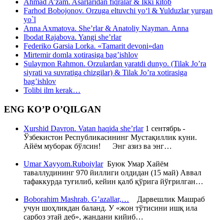
Ahmad A’zam. Asarlaridan fiqralar & Ikki kitob
Farhod Bobojonov. Orzuga eltuvchi yo‘l & Yulduzlar yurgan
yo`l
Anna Axmatova. She’rlar & Anatoliy Nayman. Anna
Ibodat Rajabova. Yangi she’rlar
Federiko Garsia Lorka. «Tamarit devoni»dan
Mirtemir domla xotirasiga bag’ishlov
Sulaymon Rahmon. Orzulardan yaratdi dunyo. (Tilak Jo’ra
siyrati va suvratiga chizgilar) & Tilak Jo’ra xotirasiga
bag’ishlov
Tolibi ilm kerak…
ENG KO’P O’QILGAN
Xurshid Davron. Vatan haqida she’rlar
1 сентябрь -
Ўзбекистон Республикасининг Мустақиллик куни.
Айём муборак бўлсин! Энг азиз ва энг…
Umar Xayyom.Ruboiylar
Буюк Умар Хайём
таваллудининг 970 йиллиги олдидан (15 май) Аввал
тафаккурда туғилиб, кейин қалб қўрига йўғрилган…
Boborahim Mashrab. G’azallar,…
Дарвешлик Машраб
учун шоҳликдан баланд. У «жон тўтисини ишқ ила
сарбоз этай деб», жандани кийиб…