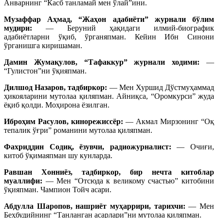
Анварнинг “Касб танламай мен ўлай”ини.
Музаффар Аҳмад, “Жаҳон адабиёти” журнали бўлим
мудири:
— Беруний ҳақидаги илмий-биографик
адабиётларни ўқиб, ўрганяпман. Кейин Ибн Синони
ўрганишга киришаман.
Дамин Жумақулов, “Тафаккур” журнали ходими:
—
“Гулистон”ни ўқияпман.
Дилшод Назаров, тадбиркор:
— Мен Хуршид Дўстмуҳаммад
ҳикояларини мутолаа қиляпман. Айниқса, “Оромкурси” жуда
ёқиб қолди. Моҳирона ёзилган.
Иброҳим Расулов, кинорежиссёр:
— Акмал Мирзонинг “Оқ
тепалик ўғри” романини мутолаа қиляпман.
Фахриддин Содиқ, ёзувчи, радиожурналист:
— Очиғи,
китоб ўқимаяпман шу кунларда.
Равшан Хонниёз, тадбиркор, бир нечта китоблар
муаллифи:
— Мен “Отсюда к великому счастью” китобини
ўқияпман. Чампион Тойч асари.
Абдулла Шаропов, нашриёт муҳаррири, тарихчи:
— Мен
Беҳбудийнинг “Танланган асарлари”ни мутолаа қиляпман.