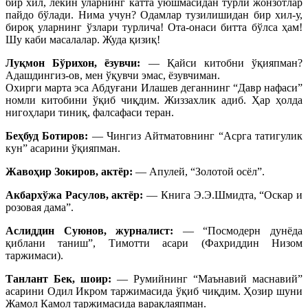
бир хил, лекин уларнинг катта уюшмасидан турли жонзотлар
пайдо бўлади. Нима учун? Одамлар тузилишидан бир хил-у,
бироқ уларнинг ўзлари турлича! Ота-онаси битта бўлса ҳам!
Шу каби масалалар. Жуда қизиқ!
Луқмон Бўрихон, ёзувчи:
— Қайси китобни ўқияпман?
Адашдингиз-ов, мен ўқувчи эмас, ёзувчиман.
Охирги марта эса Абдуғани Илашев деганнинг “Давр нафаси”
номли китобини ўқиб чиқдим. Жиззахлик адиб. Ҳар ҳолда
нигоҳлари тиниқ, фалсафаси теран.
Беҳбуд Ботиров:
— Чингиз Айтматовнинг “Асрга татигулик
кун” асарини ўқияпман.
Жавоҳир Зокиров, актёр:
— Апулей, “Золотой осёл”.
Акбархўжа Расулов, актёр:
— Книга Э.Э.Шмидта, “Оскар и
розовая дама”.
Аслиддин Суюнов, журналист:
— “Посмодeрн дунёда
қиблани таниш”, Тимотти асари (Фахриддин Низом
таржимаси).
Танлант Бек, шоир:
— Румийнинг “Маънавий маснавий”
асарини Одил Икром таржимасида ўқиб чиқдим. Ҳозир шуни
Жамол Камол таржимасида варақлаяпман.