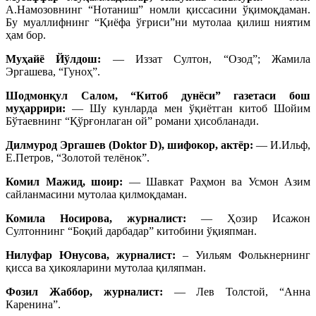
А.Намозовнинг “Нотаниш” номли қиссасини ўқимоқдаман.
Бу муаллифнинг “Қиёфа ўғриси”ни мутолаа қилиш ниятим
ҳам бор.
Муҳайё Йўлдош:
— Иззат Султон, “Озод”; Жамила
Эргашева, “Гуноҳ”.
Шодмонқул Салом, “Китоб дунёси” газетаси бош
муҳаррири:
— Шу кунларда мен ўқиётган китоб Шойим
Бўтаевнинг “Қўрғонлаган ой” романи ҳисобланади.
Дилмурод Эргашев (Doktor D), шифокор, актёр:
— И.Ильф,
Е.Петров, “Золотой телёнок”.
Комил Мажид, шоир:
— Шавкат Раҳмон ва Усмон Азим
сайланмасини мутолаа қилмоқдаман.
Комила Носирова, журналист:
— Ҳозир Исажон
Султоннинг “Боқий дарбадар” китобини ўқияпман.
Нилуфар Юнусова, журналист:
– Уильям Фолькнернинг
қисса ва ҳикояларини мутолаа қиляпман.
Фозил Жаббор, журналист:
— Лев Толстой, “Анна
Каренина”.