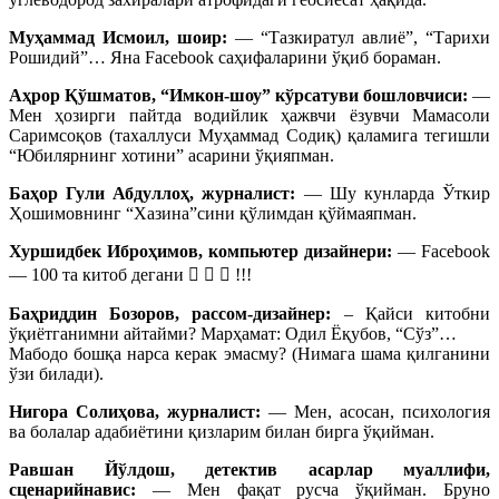
Муҳаммад Исмоил, шоир:
— “Тазкиратул авлиё”, “Тарихи
Рошидий”… Яна Facebook cаҳифаларини ўқиб бораман.
Аҳрор Қўшматов, “Имкон-шоу” кўрсатуви бошловчиси:
—
Мен ҳозирги пайтда водийлик ҳажвчи ёзувчи Мамасоли
Саримсоқов (тахаллуси Муҳаммад Содиқ) қаламига тегишли
“Юбилярнинг хотини” асарини ўқияпман.
Баҳор Гули Абдуллоҳ, журналист:
— Шу кунларда Ўткир
Ҳошимовнинг “Хазина”сини қўлимдан қўймаяпман.
Хуршидбек Иброҳимов, компьютер дизайнери:
— Facebook
— 100 та китоб дегани    !!!
Баҳриддин Бозоров, рассом-дизайнер:
– Қайси китобни
ўқиётганимни айтайми? Марҳамат: Одил Ёқубов, “Сўз”…
Мабодо бошқа нарса керак эмасму? (Нимага шама қилганини
ўзи билади).
Нигора Солиҳова, журналист:
— Мен, асосан, психология
ва болалар адабиётини қизларим билан бирга ўқийман.
Равшан Йўлдош, детектив асарлар муаллифи,
сценарийнавис:
— Мен фақат русча ўқийман. Бруно