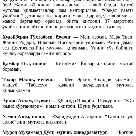
бор! Жами: 80 киши саволларимизга жавоб берди! Китоб
мутолаа қилмаётганлар ҳам келтирилган. “Фақат газета
ўқийман” деганлар эса киритилмади. Дарвоқе, саволимизга
жавоб берганлар орасида битта китобни 37 маротиба
ўқиётганини айтган инсон росманасига таҳсинга сазовор…
Худойберди Тўхтабоев, ёзувчи:
— Мен, асосан, Марк Твен,
Жанни Родари, Николай Носовларни ўқийман. Айни дамда
эса Достоевскийни мутолаа қиляпман. Унинг сўз бойлиги
кучли, образларда самимият бор.
Қамбар Ота, шоир:
— Китобми?.. Ёшлар ижодини кузатиб
бораман.
Тоҳир Малик, ёзувчи:
— Мен Эркин Воҳидов қаламига
мансуб “Табассум” ҳажвий шеърларини мутолаа
қилмоқдаман.
Эркин Аъзам, ёзувчи:
— Қўлимда Эшқобил Шукурнинг “Кўз
юмиб кўрганларим” номли китоби. Шуни ўқияпман.
Усмон Азим, шоир:
— Фаридуддин Атторнинг “Тазкират ул-
авлиё”сини мутолаа қиляпман.
Мурод Муҳаммад Дўст, ёзувчи, кинодраматург:
— “Боғбон