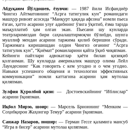
Абдуқаюм Йўлдошев, ёзувчи:
— 1987 йили Исфандиёр
Чингиз Айтматовнинг “Асрга татигулик кун” романидаги
машҳур ривоят асосида “Манқурт ҳақида афсона” номли пьеса
ёзган, ҳатто асарини улуғ адибнинг ўзига ўқитиб, ёзма тарзда
маъқуллатиб ҳам олган экан. Пьесани шу кунларда
театрларимиздан бири саҳналаштирмоқчи бўлибди, шунга
муаллиф мендан асарини таржима қилиб беришни сўради.
Таржимага киришишдан олдин Чингиз оғанинг “Асрга
татигулик кун”, “Қиёмат” романларини қайта ўқиб чиқяпман.
Кейинги пайтлари адвокатлар ҳаёти билан қизиқиб
қолганман. Шу кунларда америкалик машҳур олима Лейл
Лаундеснинг “Как говорить с кем угодно и о чем угодно.
Навыки успешного общения и технологии эффективных
коммуникации” номли каттагина асарини ҳам мутолаа
қиляпман.
Зулфия Қуролбой қизи:
— Достоевскийнинг “Иблислар”
асарини ўқияпман.
Иқбол Мирзо, шоир:
— Марсель Брионнинг “Менким —
Соҳибқирон Жаҳонгир Темур” асарини ўқияпман.
Санжар Назаров, ношир:
— Герман Гессе қаламига мансуб
“Игра в бисер” асарини мутолаа қиляпман.