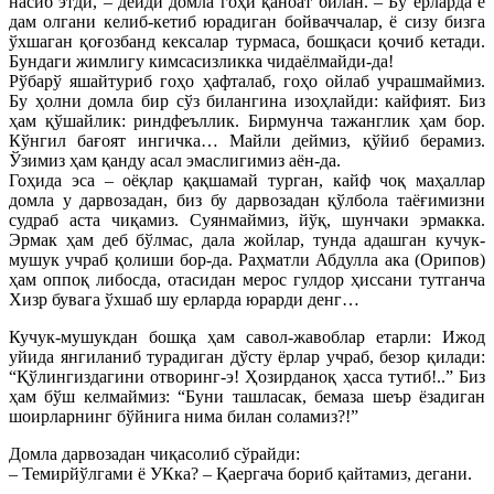
насиб этди, – дейди домла гоҳи қаноат билан. – Бу ерларда ё
дам олгани келиб-кетиб юрадиган бойваччалар, ё сизу бизга
ўхшаган қоғозбанд кексалар турмаса, бошқаси қочиб кетади.
Бундаги жимлигу кимсасизликка чидаёлмайди-да!
Рўбарў яшайтуриб гоҳо ҳафталаб, гоҳо ойлаб учрашмаймиз.
Бу ҳолни домла бир сўз билангина изоҳлайди: кайфият. Биз
ҳам қўшайлик: риндфеъллик. Бирмунча тажанглик ҳам бор.
Кўнгил бағоят ингичка… Майли деймиз, қўйиб берамиз.
Ўзимиз ҳам қанду асал эмаслигимиз аён-да.
Гоҳида эса – оёқлар қақшамай турган, кайф чоқ маҳаллар
домла у дарвозадан, биз бу дарвозадан қўлбола таёғимизни
судраб аста чиқамиз. Суянмаймиз, йўқ, шунчаки эрмакка.
Эрмак ҳам деб бўлмас, дала жойлар, тунда адашган кучук-
мушук учраб қолиши бор-да. Раҳматли Абдулла ака (Орипов)
ҳам оппоқ либосда, отасидан мерос гулдор ҳиссани тутганча
Хизр бувага ўхшаб шу ерларда юрарди денг…
Кучук-мушукдан бошқа ҳам савол-жавоблар етарли: Ижод
уйида янгиланиб турадиган дўсту ёрлар учраб, безор қилади:
“Қўлингиздагини отворинг-э! Ҳозирданоқ ҳасса тутиб!..” Биз
ҳам бўш келмаймиз: “Буни ташласак, бемаза шеър ёзадиган
шоирларнинг бўйнига нима билан соламиз?!”
Домла дарвозадан чиқасолиб сўрайди:
– Темирйўлгами ё УКка? – Қаергача бориб қайтамиз, дегани.