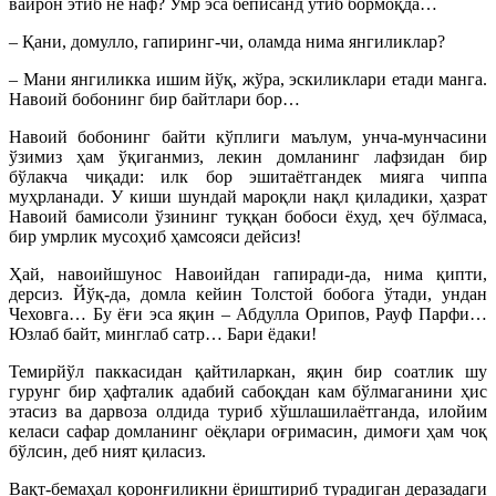
вайрон этиб не наф? Умр эса беписанд ўтиб бормоқда…
– Қани, домулло, гапиринг-чи, оламда нима янгиликлар?
– Мани янгиликка ишим йўқ, жўра, эскиликлари етади манга.
Навоий бобонинг бир байтлари бор…
Навоий бобонинг байти кўплиги маълум, унча-мунчасини
ўзимиз ҳам ўқиганмиз, лекин домланинг лафзидан бир
бўлакча чиқади: илк бор эшитаётгандек мияга чиппа
муҳрланади. У киши шундай мароқли нақл қиладики, ҳазрат
Навоий бамисоли ўзининг туққан бобоси ёхуд, ҳеч бўлмаса,
бир умрлик мусоҳиб ҳамсояси дейсиз!
Ҳай, навоийшунос Навоийдан гапиради-да, нима қипти,
дерсиз. Йўқ-да, домла кейин Толстой бобога ўтади, ундан
Чеховга… Бу ёғи эса яқин – Абдулла Орипов, Рауф Парфи…
Юзлаб байт, минглаб сатр… Бари ёдаки!
Темирйўл паккасидан қайтиларкан, яқин бир соатлик шу
гурунг бир ҳафталик адабий сабоқдан кам бўлмаганини ҳис
этасиз ва дарвоза олдида туриб хўшлашилаётганда, илойим
келаси сафар домланинг оёқлари оғримасин, димоғи ҳам чоқ
бўлсин, деб ният қиласиз.
Вақт-бемаҳал қоронғиликни ёриштириб турадиган деразадаги