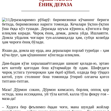
ЁНИҚ ДЕРАЗА
Деразаларимиз рўбарў: биримизники кўчанинг бериги
бетида, биримизники нариги томонда. Кечалари ўқтин-ўқтин
ўша ёққа кўз тушади. Деразада шуъла кўринса, кўнгилга бир
илиқлик киради. Чироқ ёниқ, демак, домла уйда. Ишлаяпти.
Домла уйдалик чоғлари тун-алламаҳалда ҳам, субҳи козибда
ҳам чироғи ёниқ бўлади.
Яхши-да, домла шу ерда, ана деразалари порлаб турибди – ҳам
кўча ёруғ, ҳам қўшнининг кўнглида илиқлик.
Дам-бадам кўзи хиралашаётганидан шикоят қилади-ю, эртаю
кеч китобу қоғоздан бош кўтармайди бу одам. Шифтдаги
чироқ устига тунчироқни ҳам ёқиб қўйиб, олдида бир тўққиз
китоб, узун столнинг бош томонида ўтириб олганча қоғоз
титгани-титган.
Маза! Дўрмон сокин, Дўрмон кимсасиз, борлиқ оппоқ қор
остида, хона иссиққина, уй тўла китоб, калла тўла фикру ғоя –
маза-да!
– Худога бир феълимиз ёққан чоғи, мана шундай жойлар