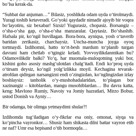
boʻlsa kerak-da.
“Suhbat dar anjuman…” Bilasiz, yoshlikda odam uyda oʻtirolmaydi.
Yuragi toshib ketaveradi. Goʻyoki qaydadir nimadir ajoyib bir voqea
boʻlayotiru, siz bexabar! Sizsiz! Yugurasiz, chopasiz. Borsangiz –
oʻsha-oʻsha gap, oʻsha-oʻsha manzaralar. Qaytasiz. Boʻshashib.
Hafsala pir, koʻngil huvillagan. Bora-bora, ayniqsa, yosh oʻtaverib
baridan zerikasiz, charchaysiz. Uncha-muncha joyga oyoq
tortmaydi. Izdihomni, hatto toʻrt-besh mardum toʻplanib turgan
davrani ham chetlab oʻtgingiz keladi. Yovvoyilikdanmikan bu?
Odamovilikdir balki? Yoʻq, har muomala-muloqotning yuki bor,
kishini goho asosiy mashgʻulotdan chalgʻitadi. Endi koʻproq uyda
oʻtirsam deysiz, koʻngil yolgʻizlikka moyil. Kechagina tevarak-
atrofdan qidirgan narsangizni endi oʻzingizdan, koʻnglingizdan izlay
boshlaysiz: tanholik oʻy-mushohadalaridan, toʻplagan bor
xazinangiz – kitoblardan, mangu musohiblardan… Bu davra katta,
keng: Mavlono Rumiy, Navoiy va Jomiy hazratlari, Mirzo Bobur,
ustod Donish va Ayniy…
Bir odamga, bir olimga yetmaydimi shular?!
Izdihomda tugʻiladigan oʻy-fikrlar esa oniy, omonat, siyqa va
koʻpincha vayronkor… Shusiz ham shikasta dilni battar vayron etib
ne naf? Umr esa bepisand oʻtib bormoqda…