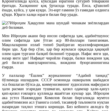
Қоронғиликда қолса, кўксидан юрагини суғуриб теваракни
ёритади. Халқининг қоқ ўртасида туради. Ёнса, қўшилиб
ёнади, куйса, у ҳам куяди. Эл-юрт ғамини ўз ғамидан олдинга
қўяди. Юраги халқи юраги билан бир уради.
Иброҳим Ҳаққулни мана шундай чинакам зиёлилардан
деб биламан.
Мен Иброҳим акани бир инсон сифатида ҳам, адабиётшунос
олим сифатида ҳам ўтган аср 80-йиллари таниганман.
Мақолаларини излаб топиб ўқийдиган муаллифларимдан
бири эди. Ҳар бир сўзи, ҳар бир жумласи орқасида ҳақиқий
олим одам тургани балқиб билиниб турарди. Нафас янги эди,
назар янги эди! Нафақат чиройли ёзарди, балки виждони ҳақ
деб билган мавзуларнигина, виждони буюрганинигина
ёзарди.
У паллалар “Ёшлик” журналининг “Адабий танқид”
бўлимида ишлардим. СССР осмонида ошкоралик шабадаси
эса бошлаган бўлса-да, коммунизмнинг худосизлик мафкураси
ҳали расман эгаридан тушмаган, қизил одамлар ҳали-ҳануз
қип-қизил ғояларга қулликда яшаётган кунлар эди. Иброҳим
ака устоз Нажмиддин Комилов билан биргаликда мумтоз
адабиётимизни асл ўзанига солиб, тасаввуф таълимоти нуқтаи
назаридан таҳлил этишга киришди. Биз кейинги авлодга бу