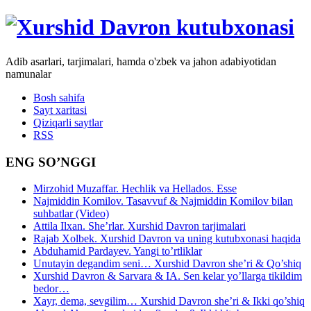
Adib asarlari, tarjimalari, hamda o'zbek va jahon adabiyotidan
namunalar
Bosh sahifa
Sayt xaritasi
Qiziqarli saytlar
RSS
ENG SO’NGGI
Mirzohid Muzaffar. Hechlik va Hellados. Esse
Najmiddin Komilov. Tasavvuf & Najmiddin Komilov bilan
suhbatlar (Video)
Attila Ilxan. She’rlar. Xurshid Davron tarjimalari
Rajab Xolbek. Xurshid Davron va uning kutubxonasi haqida
Abduhamid Pardayev. Yangi to’rtliklar
Unutayin degandim seni… Xurshid Davron she’ri & Qo’shiq
Xurshid Davron & Sarvara & IA. Sen kelar yo’llarga tikildim
bedor…
Xayr, dema, sevgilim… Xurshid Davron she’ri & Ikki qo’shiq