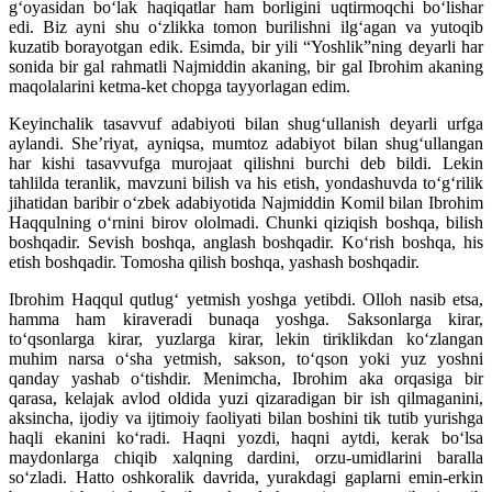
gʻoyasidan boʻlak haqiqatlar ham borligini uqtirmoqchi boʻlishar
edi. Biz ayni shu oʻzlikka tomon burilishni ilgʻagan va yutoqib
kuzatib borayotgan edik. Esimda, bir yili “Yoshlik”ning deyarli har
sonida bir gal rahmatli Najmiddin akaning, bir gal Ibrohim akaning
maqolalarini ketma-ket chopga tayyorlagan edim.
Keyinchalik tasavvuf adabiyoti bilan shugʻullanish deyarli urfga
aylandi. Sheʼriyat, ayniqsa, mumtoz adabiyot bilan shugʻullangan
har kishi tasavvufga murojaat qilishni burchi deb bildi. Lekin
tahlilda teranlik, mavzuni bilish va his etish, yondashuvda toʻgʻrilik
jihatidan baribir oʻzbek adabiyotida Najmiddin Komil bilan Ibrohim
Haqqulning oʻrnini birov ololmadi. Chunki qiziqish boshqa, bilish
boshqadir. Sevish boshqa, anglash boshqadir. Koʻrish boshqa, his
etish boshqadir. Tomosha qilish boshqa, yashash boshqadir.
Ibrohim Haqqul qutlugʻ yetmish yoshga yetibdi. Olloh nasib etsa,
hamma ham kiraveradi bunaqa yoshga. Saksonlarga kirar,
toʻqsonlarga kirar, yuzlarga kirar, lekin tiriklikdan koʻzlangan
muhim narsa oʻsha yetmish, sakson, toʻqson yoki yuz yoshni
qanday yashab oʻtishdir. Menimcha, Ibrohim aka orqasiga bir
qarasa, kelajak avlod oldida yuzi qizaradigan bir ish qilmaganini,
aksincha, ijodiy va ijtimoiy faoliyati bilan boshini tik tutib yurishga
haqli ekanini koʻradi. Haqni yozdi, haqni aytdi, kerak boʻlsa
maydonlarga chiqib xalqning dardini, orzu-umidlarini baralla
soʻzladi. Hatto oshkoralik davrida, yurakdagi gaplarni emin-erkin