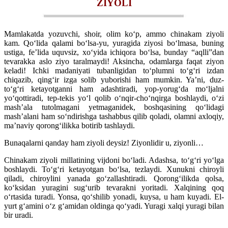
ZIYOLI
Mamlakatda yozuvchi, shoir, olim koʻp, ammo chinakam ziyoli
kam. Qoʻlida qalami boʻlsa-yu, yuragida ziyosi boʻlmasa, buning
ustiga, feʼlida uquvsiz, xoʻyida ichiqora boʻlsa, bunday “aqlli”dan
tevarakka aslo ziyo taralmaydi! Aksincha, odamlarga faqat ziyon
keladi! Ichki madaniyati tubanligidan toʻplumni toʻgʻri izdan
chiqazib, qingʻir izga solib yuborishi ham mumkin. Yaʼni, duz-
toʻgʻri ketayotganni ham adashtiradi, yop-yorugʻda moʻljalni
yoʻqottiradi, tep-tekis yoʻl qolib oʻnqir-choʻnqirga boshlaydi, oʻzi
mashʼala tutolmagani yetmaganidek, boshqasining qoʻlidagi
mashʼalani ham soʻndirishga tashabbus qilib qoladi, olamni axloqiy,
maʼnaviy qorongʻilikka botirib tashlaydi.
Bunaqalarni qanday ham ziyoli deysiz! Ziyonlidir u, ziyonli…
Chinakam ziyoli millatining vijdoni boʻladi. Adashsa, toʻgʻri yoʻlga
boshlaydi. Toʻgʻri ketayotgan boʻlsa, tezlaydi. Xunukni chiroyli
qiladi, chiroylini yanada goʻzallashtiradi. Qorongʻilikda qolsa,
koʻksidan yuragini sugʻurib tevarakni yoritadi. Xalqining qoq
oʻrtasida turadi. Yonsa, qoʻshilib yonadi, kuysa, u ham kuyadi. El-
yurt gʻamini oʻz gʻamidan oldinga qoʻyadi. Yuragi xalqi yuragi bilan
bir uradi.