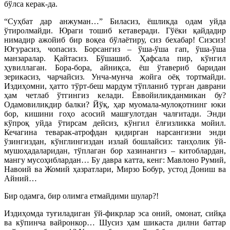
бўлса керак-да.
“Суҳбат дар анжуман…” Биласиз, ёшликда одам уйда
ўтиролмайди. Юраги тошиб кетаверади. Гўёки қайдадир
нимадир ажойиб бир воқеа бўлаётиру, сиз бехабар! Сизсиз!
Югурасиз, чопасиз. Борсангиз – ўша-ўша гап, ўша-ўша
манзаралар. Қайтасиз. Бўшашиб. Ҳафсала пир, кўнгил
ҳувиллаган. Бора-бора, айниқса, ёш ўтавериб баридан
зерикасиз, чарчайсиз. Унча-мунча жойга оёқ тортмайди.
Издиҳомни, ҳатто тўрт-беш мардум тўпланиб турган даврани
ҳам четлаб ўтгингиз келади. Ёввойиликданмикан бу?
Одамовиликдир балки? Йўқ, ҳар муомала-мулоқотнинг юки
бор, кишини гоҳо асосий машғулотдан чалғитади. Энди
кўпроқ уйда ўтирсам дейсиз, кўнгил ёлғизликка мойил.
Кечагина теварак-атрофдан қидирган нарсангизни энди
ўзингиздан, кўнглингиздан излай бошлайсиз: танҳолик ўй-
мушоҳадаларидан, тўплаган бор хазинангиз – китоблардан,
мангу мусоҳиблардан… Бу давра катта, кенг: Мавлоно Румий,
Навоий ва Жомий ҳазратлари, Мирзо Бобур, устод Дониш ва
Айний…
Бир одамга, бир олимга етмайдими шулар?!
Издиҳомда туғиладиган ўй-фикрлар эса оний, омонат, сийқа
ва кўпинча вайронкор… Шусиз ҳам шикаста дилни баттар