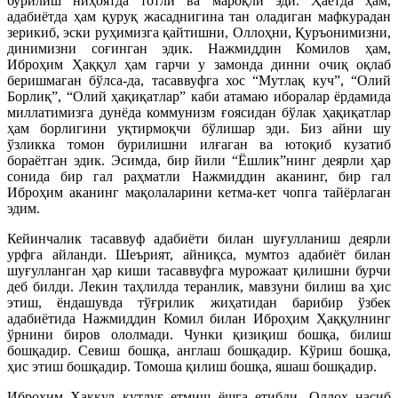
бурилиш ниҳоятда тотли ва мароқли эди. Ҳаётда ҳам,
адабиётда ҳам қуруқ жасаднигина тан оладиган мафкурадан
зерикиб, эски руҳимизга қайтишни, Оллоҳни, Қуръонимизни,
динимизни соғинган эдик. Нажмиддин Комилов ҳам,
Иброҳим Ҳаққул ҳам гарчи у замонда динни очиқ оқлаб
беришмаган бўлса-да, тасаввуфга хос “Мутлақ куч”, “Олий
Борлиқ”, “Олий ҳақиқатлар” каби атамаю иборалар ёрдамида
миллатимизга дунёда коммунизм ғоясидан бўлак ҳақиқатлар
ҳам борлигини уқтирмоқчи бўлишар эди. Биз айни шу
ўзликка томон бурилишни илғаган ва ютоқиб кузатиб
бораётган эдик. Эсимда, бир йили “Ёшлик”нинг деярли ҳар
сонида бир гал раҳматли Нажмиддин аканинг, бир гал
Иброҳим аканинг мақолаларини кетма-кет чопга тайёрлаган
эдим.
Кейинчалик тасаввуф адабиёти билан шуғулланиш деярли
урфга айланди. Шеърият, айниқса, мумтоз адабиёт билан
шуғулланган ҳар киши тасаввуфга мурожаат қилишни бурчи
деб билди. Лекин таҳлилда теранлик, мавзуни билиш ва ҳис
этиш, ёндашувда тўғрилик жиҳатидан барибир ўзбек
адабиётида Нажмиддин Комил билан Иброҳим Ҳаққулнинг
ўрнини биров ололмади. Чунки қизиқиш бошқа, билиш
бошқадир. Севиш бошқа, англаш бошқадир. Кўриш бошқа,
ҳис этиш бошқадир. Томоша қилиш бошқа, яшаш бошқадир.
Иброҳим Ҳаққул қутлуғ етмиш ёшга етибди. Оллоҳ насиб