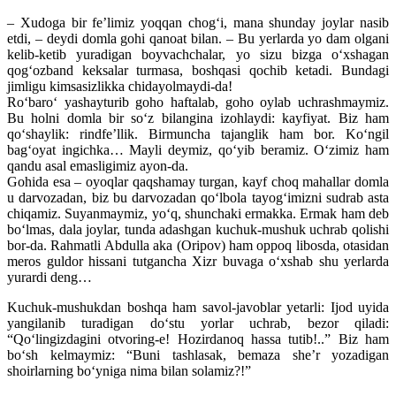
– Xudoga bir feʼlimiz yoqqan chogʻi, mana shunday joylar nasib
etdi, – deydi domla gohi qanoat bilan. – Bu yerlarda yo dam olgani
kelib-ketib yuradigan boyvachchalar, yo sizu bizga oʻxshagan
qogʻozband keksalar turmasa, boshqasi qochib ketadi. Bundagi
jimligu kimsasizlikka chidayolmaydi-da!
Roʻbaroʻ yashayturib goho haftalab, goho oylab uchrashmaymiz.
Bu holni domla bir soʻz bilangina izohlaydi: kayfiyat. Biz ham
qoʻshaylik: rindfeʼllik. Birmuncha tajanglik ham bor. Koʻngil
bagʻoyat ingichka… Mayli deymiz, qoʻyib beramiz. Oʻzimiz ham
qandu asal emasligimiz ayon-da.
Gohida esa – oyoqlar qaqshamay turgan, kayf choq mahallar domla
u darvozadan, biz bu darvozadan qoʻlbola tayogʻimizni sudrab asta
chiqamiz. Suyanmaymiz, yoʻq, shunchaki ermakka. Ermak ham deb
boʻlmas, dala joylar, tunda adashgan kuchuk-mushuk uchrab qolishi
bor-da. Rahmatli Abdulla aka (Oripov) ham oppoq libosda, otasidan
meros guldor hissani tutgancha Xizr buvaga oʻxshab shu yerlarda
yurardi deng…
Kuchuk-mushukdan boshqa ham savol-javoblar yetarli: Ijod uyida
yangilanib turadigan doʻstu yorlar uchrab, bezor qiladi:
“Qoʻlingizdagini otvoring-e! Hozirdanoq hassa tutib!..” Biz ham
boʻsh kelmaymiz: “Buni tashlasak, bemaza sheʼr yozadigan
shoirlarning boʻyniga nima bilan solamiz?!”