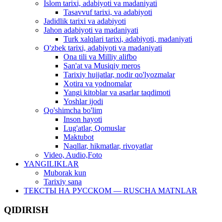
Islom tarixi, adabiyoti va madaniyati
Tasavvuf tarixi, va adabiyoti
Jadidlik tarixi va adabiyoti
Jahon adabiyoti va madaniyati
Turk xalqlari tarixi, adabiyoti, madaniyati
O'zbek tarixi, adabiyoti va madaniyati
Ona tili va Milliy alifbo
San'at va Musiqiy meros
Tarixiy hujjatlar, nodir qo'lyozmalar
Xotira va yodnomalar
Yangi kitoblar va asarlar taqdimoti
Yoshlar ijodi
Qo'shimcha bo'lim
Inson hayoti
Lug'atlar, Qomuslar
Maktubot
Naqllar, hikmatlar, rivoyatlar
Video, Audio,Foto
YANGILIKLAR
Muborak kun
Tarixiy sana
ТЕКСТЫ НА РУССКОМ — RUSCHA MATNLAR
QIDIRISH