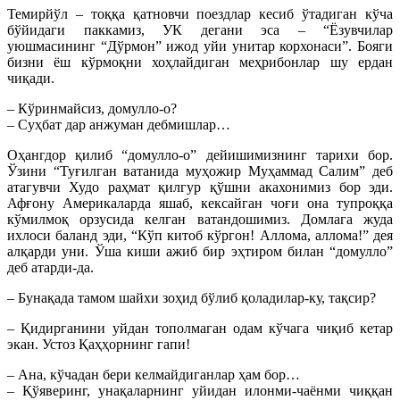
Темирйўл – тоққа қатновчи поездлар кесиб ўтадиган кўча
бўйидаги паккамиз, УК дегани эса – “Ёзувчилар
уюшмасининг “Дўрмон” ижод уйи унитар корхонаси”. Бояги
бизни ёш кўрмоқни хоҳлайдиган меҳрибонлар шу ердан
чиқади.
– Кўринмайсиз, домулло-о?
– Суҳбат дар анжуман дебмишлар…
Оҳангдор қилиб “домулло-о” дейишимизнинг тарихи бор.
Ўзини “Туғилган ватанида муҳожир Муҳаммад Салим” деб
атагувчи Худо раҳмат қилгур қўшни акахонимиз бор эди.
Афғону Америкаларда яшаб, кексайган чоғи она тупроққа
кўмилмоқ орзусида келган ватандошимиз. Домлага жуда
ихлоси баланд эди, “Кўп китоб кўргон! Аллома, аллома!” дея
алқарди уни. Ўша киши ажиб бир эҳтиром билан “домулло”
деб атарди-да.
– Бунақада тамом шайхи зоҳид бўлиб қоладилар-ку, тақсир?
– Қидирганини уйдан тополмаган одам кўчага чиқиб кетар
экан. Устоз Қаҳҳорнинг гапи!
– Ана, кўчадан бери келмайдиганлар ҳам бор…
– Қўяверинг, унақаларнинг уйидан илонми-чаёнми чиққан