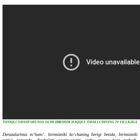
TANIQLI NAVOIYSHUNOS OLIM IBROHIM HAQQUL TAVALLUDINING 70 YILLIGIGA
Derazalarimiz roʻbaroʻ: birimizniki koʻchaning berigi betida, birimizniki