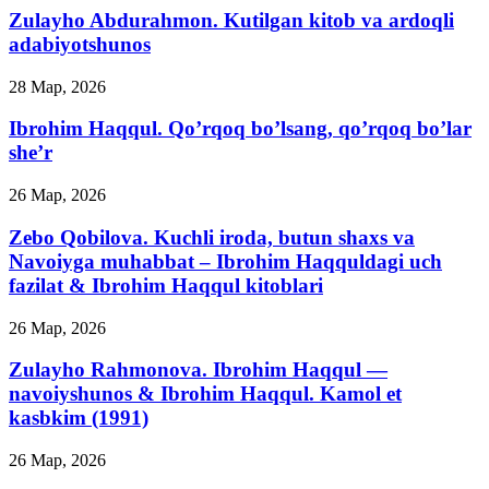
Zulayho Abdurahmon. Kutilgan kitob va ardoqli
adabiyotshunos
28 Мар, 2026
Ibrohim Haqqul. Qo’rqoq bo’lsang, qo’rqoq bo’lar
she’r
26 Мар, 2026
Zebo Qobilova. Kuchli iroda, butun shaxs va
Navoiyga muhabbat – Ibrohim Haqquldagi uch
fazilat & Ibrohim Haqqul kitoblari
26 Мар, 2026
Zulayho Rahmonova. Ibrohim Haqqul —
navoiyshunos & Ibrohim Haqqul. Kamol et
kasbkim (1991)
26 Мар, 2026