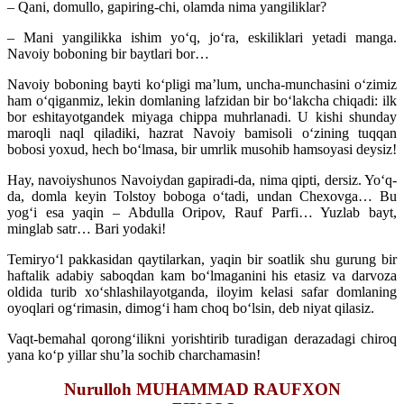
– Qani, domullo, gapiring-chi, olamda nima yangiliklar?
– Mani yangilikka ishim yoʻq, joʻra, eskiliklari yetadi manga.
Navoiy boboning bir baytlari bor…
Navoiy boboning bayti koʻpligi maʼlum, uncha-munchasini oʻzimiz
ham oʻqiganmiz, lekin domlaning lafzidan bir boʻlakcha chiqadi: ilk
bor eshitayotgandek miyaga chippa muhrlanadi. U kishi shunday
maroqli naql qiladiki, hazrat Navoiy bamisoli oʻzining tuqqan
bobosi yoxud, hech boʻlmasa, bir umrlik musohib hamsoyasi deysiz!
Hay, navoiyshunos Navoiydan gapiradi-da, nima qipti, dersiz. Yoʻq-
da, domla keyin Tolstoy boboga oʻtadi, undan Chexovga… Bu
yogʻi esa yaqin – Abdulla Oripov, Rauf Parfi… Yuzlab bayt,
minglab satr… Bari yodaki!
Temiryoʻl pakkasidan qaytilarkan, yaqin bir soatlik shu gurung bir
haftalik adabiy saboqdan kam boʻlmaganini his etasiz va darvoza
oldida turib xoʻshlashilayotganda, iloyim kelasi safar domlaning
oyoqlari ogʻrimasin, dimogʻi ham choq boʻlsin, deb niyat qilasiz.
Vaqt-bemahal qorongʻilikni yorishtirib turadigan derazadagi chiroq
yana koʻp yillar shuʼla sochib charchamasin!
Nurulloh MUHAMMAD RAUFXON