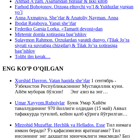
Ahmad A’zam. Asarlaridan fiqralar & Ikki kitob
Farhod Bobojonov. Orzuga eltuvchi yo‘l & Yulduzlar yurgan
yo`l
Anna Axmatova. She’rlar & Anatoliy Nayman. Anna
Ibodat Rajabova. Yangi she’rlar
Federiko Garsia Lorka. «Tamarit devoni»dan
Mirtemir domla xotirasiga bag’ishlov
Sulaymon Rahmon. Orzulardan yaratdi dunyo. (Tilak Jo’ra
siyrati va suvratiga chizgilar) & Tilak Jo’ra xotirasiga
bag’ishlov
Tolibi ilm kerak…
ENG KO’P O’QILGAN
Xurshid Davron. Vatan haqida she’rlar
1 сентябрь -
Ўзбекистон Республикасининг Мустақиллик куни.
Айём муборак бўлсин! Энг азиз ва энг…
Umar Xayyom.Ruboiylar
Буюк Умар Хайём
таваллудининг 970 йиллиги олдидан (15 май) Аввал
тафаккурда туғилиб, кейин қалб қўрига йўғрилган…
Mirzohid Muzaffar. Hechlik va Hellados. Esse
Тил нимага
имкон беради? Ўз қафасимизни яратишгами? Тил
инсоннинг энг даҳшатли эринчоқлиги эмасмиди? Биз