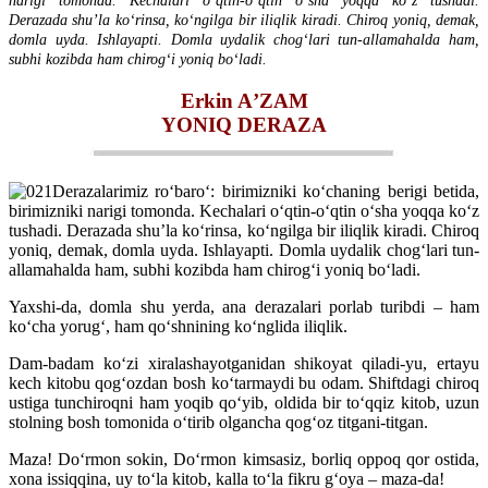
narigi tomonda. Kechalari oʻqtin-oʻqtin oʻsha yoqqa koʻz tushadi.
Derazada shuʼla koʻrinsa, koʻngilga bir iliqlik kiradi. Chiroq yoniq, demak,
domla uyda. Ishlayapti. Domla uydalik chogʻlari tun-allamahalda ham,
subhi kozibda ham chirogʻi yoniq boʻladi.
Erkin AʼZAM
YONIQ DЕRAZA
Derazalarimiz roʻbaroʻ: birimizniki koʻchaning berigi betida,
birimizniki narigi tomonda. Kechalari oʻqtin-oʻqtin oʻsha yoqqa koʻz
tushadi. Derazada shuʼla koʻrinsa, koʻngilga bir iliqlik kiradi. Chiroq
yoniq, demak, domla uyda. Ishlayapti. Domla uydalik chogʻlari tun-
allamahalda ham, subhi kozibda ham chirogʻi yoniq boʻladi.
Yaxshi-da, domla shu yerda, ana derazalari porlab turibdi – ham
koʻcha yorugʻ, ham qoʻshnining koʻnglida iliqlik.
Dam-badam koʻzi xiralashayotganidan shikoyat qiladi-yu, ertayu
kech kitobu qogʻozdan bosh koʻtarmaydi bu odam. Shiftdagi chiroq
ustiga tunchiroqni ham yoqib qoʻyib, oldida bir toʻqqiz kitob, uzun
stolning bosh tomonida oʻtirib olgancha qogʻoz titgani-titgan.
Maza! Doʻrmon sokin, Doʻrmon kimsasiz, borliq oppoq qor ostida,
xona issiqqina, uy toʻla kitob, kalla toʻla fikru gʻoya – maza-da!