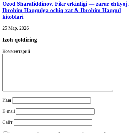
Ozod Sharafiddinov. Fikr erkinligi — zarur ehtiyoj.
Ibrohim Haqqulga ochiq xat & Ibrohim Haqqul
kitoblari
25 Мар, 2026
Izoh qoldiring
Комментарий
Имя
E-mail
Сайт