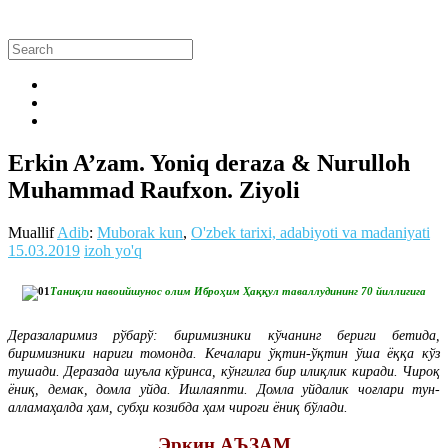
Erkin A’zam. Yoniq deraza & Nurulloh
Muhammad Raufxon. Ziyoli
Muallif
Adib
:
Muborak kun
,
O'zbek tarixi, adabiyoti va madaniyati
15.03.2019
izoh yo'q
Таниқли навоийшунос олим Иброҳим Ҳаққул таваллудининг 70 йиллигига
Деразаларимиз рўбарў: биримизники кўчанинг бериги бетида,
биримизники нариги томонда. Кечалари ўқтин-ўқтин ўша ёққа кўз
тушади. Деразада шуъла кўринса, кўнгилга бир илиқлик киради. Чироқ
ёниқ, демак, домла уйда. Ишлаяпти. Домла уйдалик чоғлари тун-
алламаҳалда ҳам, субҳи козибда ҳам чироғи ёниқ бўлади.
Эркин АЪЗАМ