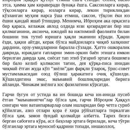
этса, ҳамма ҳам кираверади бунақа ёшга. Саксонларга кирар,
тўқсонларга кирар, юзларга кирар, лекин тирикликдан
кўзланган муҳим нарса ўша етмиш, саксон, тўқсон ёки юз
ёшни қандай яшаб ўтишдир. Менимча, Иброҳим ака орқасига
бир қараса, келажак авлод олдида юзи қизарадиган бир иш
қилмаганини, аксинча, ижодий ва ижтимоий фаолияти билан
бошини тик тутиб юришга ҳақли эканини кўради. Ҳақни
ёзди, ҳақни айтди, керак бўлса майдонларга чиқиб халқнинг
дардини, орзу-умидларини баралла сўзлади. Ҳатто ошкоралик
даврида, юракдаги гапларни эмин-эркин баён этишга имкон
берилган даврда ҳам, сиёсат тап этиб ўзгариб эртага бошимга
бир бало келиб қолмасин тағин, дея қўрқа-писа инидан
чиқмай ётган жуда кўп “зиёли”дан фарқли ўлароқ, ўрис-совет
мустамлакасидан озод бўлиш ҳаракатига очиқ қўшилди.
Қўшилдигина эмас, маънавий бошлиқларидан бирига
айланди. Чинакам зиёлига хос фазилатини кўрсатди.
Гарчи бугун от устида ва ин бошида кеча ин-инида пусиб
ётган “маънавиятчи”лар бўлса ҳам, гарчи Иброҳим Ҳаққул
сингари чин ватанпарварлар олам ишларидан бир четга суриб
қўйилган, азиз отлари қора ё хира рўйхатларга тиркалган
бўлса ҳам, замон бундай қолмайди албатта. Тарих бизга
берган сабоғига кўра, асл баҳолар эртага берилади, кеча тўғри
бўлганлар эртага муносиб қадрини топади, иншаоллоҳ.