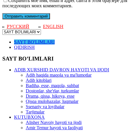
Сохранить моё имя, email и адрес сайта в этом браузере для
последующих моих комментариев.
РУССКИЙ
ENGLISH
SAYT BO'LIMLARI
QIDIRISH
SAYT BO’LIMLARI
ADIB XURSHID DAVRON HAYOTI VA IJODI
Adib haqida maqola va ma'lumotlar
Adib kitoblari
Badiha, esse, maqola, suhbat
Dostonlar, she'rlar, turkumlar
Drama, qissa, hikoya, esse
Qisqa mulohazalar, luqmalar
Ssenariy va loyihalar
Tarjimalar
KUTUBXONA
Alisher Navoiy hayoti va ijodi
Amir Temur hayoti va faoliyati