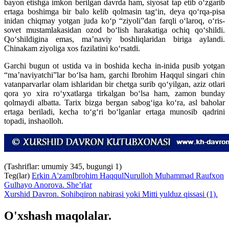
bayon etishga imkon berilgan davrda ham, siyosat tap etib oʻzgarib
ertaga boshimga bir balo kelib qolmasin tagʻin, deya qoʻrqa-pisa
inidan chiqmay yotgan juda koʻp “ziyoli”dan farqli oʻlaroq, oʻris-
sovet mustamlakasidan ozod boʻlish harakatiga ochiq qoʻshildi.
Qoʻshildigina emas, maʼnaviy boshliqlaridan biriga aylandi.
Chinakam ziyoliga xos fazilatini koʻrsatdi.
Garchi bugun ot ustida va in boshida kecha in-inida pusib yotgan
“maʼnaviyatchi”lar boʻlsa ham, garchi Ibrohim Haqqul singari chin
vatanparvarlar olam ishlaridan bir chetga surib qoʻyilgan, aziz otlari
qora yo xira roʻyxatlarga tirkalgan boʻlsa ham, zamon bunday
qolmaydi albatta. Tarix bizga bergan sabogʻiga koʻra, asl baholar
ertaga beriladi, kecha toʻgʻri boʻlganlar ertaga munosib qadrini
topadi, inshaolloh.
(Tashriflar: umumiy 345, bugungi 1)
Teg(lar)
Erkin A'zam
Ibrohim Haqqul
Nurulloh Muhammad Raufxon
Gulhayo Anorova. She’rlar
Xurshid Davron. Sohibqiron nabirasi yoki Mitti yulduz qissasi (1).
O'xshash maqolalar.