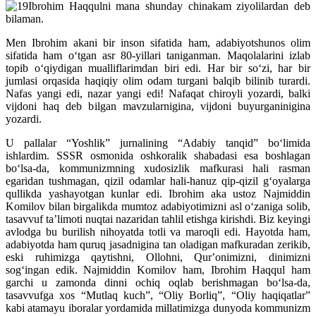
Ibrohim Haqqulni mana shunday chinakam ziyolilardan deb
bilaman.
Men Ibrohim akani bir inson sifatida ham, adabiyotshunos olim
sifatida ham oʻtgan asr 80-yillari taniganman. Maqolalarini izlab
topib oʻqiydigan mualliflarimdan biri edi. Har bir soʻzi, har bir
jumlasi orqasida haqiqiy olim odam turgani balqib bilinib turardi.
Nafas yangi edi, nazar yangi edi! Nafaqat chiroyli yozardi, balki
vijdoni haq deb bilgan mavzularnigina, vijdoni buyurganinigina
yozardi.
U pallalar “Yoshlik” jurnalining “Adabiy tanqid” boʻlimida
ishlardim. SSSR osmonida oshkoralik shabadasi esa boshlagan
boʻlsa-da, kommunizmning xudosizlik mafkurasi hali rasman
egaridan tushmagan, qizil odamlar hali-hanuz qip-qizil gʻoyalarga
qullikda yashayotgan kunlar edi. Ibrohim aka ustoz Najmiddin
Komilov bilan birgalikda mumtoz adabiyotimizni asl oʻzaniga solib,
tasavvuf taʼlimoti nuqtai nazaridan tahlil etishga kirishdi. Biz keyingi
avlodga bu burilish nihoyatda totli va maroqli edi. Hayotda ham,
adabiyotda ham quruq jasadnigina tan oladigan mafkuradan zerikib,
eski ruhimizga qaytishni, Ollohni, Qurʼonimizni, dinimizni
sogʻingan edik. Najmiddin Komilov ham, Ibrohim Haqqul ham
garchi u zamonda dinni ochiq oqlab berishmagan boʻlsa-da,
tasavvufga xos “Mutlaq kuch”, “Oliy Borliq”, “Oliy haqiqatlar”
kabi atamayu iboralar yordamida millatimizga dunyoda kommunizm