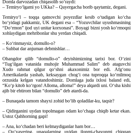
Domla darvozadan chiqasolib soʻraydi:
– Temiryoʻlgami yo UKka? – Qayergacha borib qaytamiz, degani.
Temiryoʻl – toqqa qatnovchi poyezdlar kesib oʻtadigan koʻcha
boʻyidagi pakkamiz, UK degani esa – “Yozuvchilar uyushmasining
“Doʻrmon” ijod uyi unitar korxonasi”. Boyagi bizni yosh koʻrmoqni
xohlaydigan mehribonlar shu yerdan chiqadi.
– Koʻrinmaysiz, domullo-o?
– Suhbat dar anjuman debmishlar…
Ohangdor qilib “domullo-o” deyishimizning tarixi bor. Oʻzini
“Tugʻilgan vatanida muhojir Muhammad Salim” deb ataguvchi
Xudo rahmat qilgur qoʻshni akaxonimiz bor edi. Afgʻonu
Amerikalarda yashab, keksaygan chogʻi ona tuproqqa koʻmilmoq
orzusida kelgan vatandoshimiz. Domlaga juda ixlosi baland edi,
“Koʻp kitob koʻrgon! Alloma, alloma!” deya alqardi uni. Oʻsha kishi
ajib bir ehtirom bilan “domullo” deb atardi-da.
– Bunaqada tamom shayxi zohid boʻlib qoladilar-ku, taqsir?
– Qidirganini uydan topolmagan odam koʻchaga chiqib ketar ekan.
Ustoz Qahhorning gapi!
– Ana, koʻchadan beri kelmaydiganlar ham bor…
– Qoʻyavering, unaqalarning uyidan ilonmi-chayonmi chiqqan