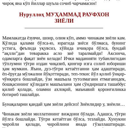
чироқ яна кўп йиллар шуъла сочиб чарчамасин!
Нуруллоҳ МУҲАММАД РАУФХОН
ЗИЁЛИ
Мамлакатда ёзувчи, шоир, олим кўп, аммо чинакам зиёли кам.
Қўлида қалами бўлса-ю, юрагида зиёси бўлмаса, бунинг
устига, феълида уқувсиз, хўйида ичиқора бўлса, бундай
“ақлли”дан теваракка асло зиё таралмайди! Аксинча,
одамларга фақат зиён келади! Ички маданияти тубанлигидан
тўплумни тўғри издан чиқазиб, қинғир изга солиб юбориши
ҳам мумкин. Яъни, дуз-тўғри кетаётганни ҳам адаштиради,
ёп-ёруғда мўлжални йўқоттиради, теп-текис йўл қолиб ўнқир-
чўнқирга бошлайди, ўзи машъала тутолмагани етмаганидек,
бошқасининг қўлидаги машъалани ҳам сўндиришга ташаббус
қилиб қолади, оламни ахлоқий, маънавий қоронғиликка
ботириб ташлайди.
Бунақаларни қандай ҳам зиёли дейсиз! Зиёнлидир у, зиёнли…
Чинакам зиёли миллатининг виждони бўлади. Адашса, тўғри
йўлга бошлайди. Тўғри кетаётган бўлса, тезлайди. Хунукни
чиройли қилади, чиройлини янада гўзаллаштиради.