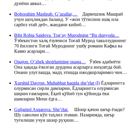
дунёни аввал…
Boborahim Mashrab. G’azallar,…
Дарвешлик Машраб
учун шоҳликдан баланд. У «жон тўтисини ишқ ила
сарбоз этай деб», жандани кийиб…
Bibi Robia Saidova. Tog‘ay Murodning “Bu dunyoda…
Ўзбекистон халқ ёзувчиси Тоғай Мурод таваллудининг
70 йиллиги Тоғай Муроднинг ушбу романи Кафка ва
Камю асарлари…
Onajon. O’zbek shoirlarining onaga…
Ўзбек адабиёти
Она ҳақида ёзилган дурдона асарларга ниҳоятда бой.
Онани улуғлашда, мадҳ этишда ижодкорларимиз чин…
Xurshid Davron. Muhabbat haqida she’rlar (I)
Ёдларингга
олурмисан сирли дамларни, Ёдларингга олурмисан
ширин ғамларни, Ёқиб қўйиб тун қўйнида ёки
шамларни Мени ёдга…
Guljamol Asqarova. She’rlar.
Шоир қачон шеър ёзади?
Шу саволни кўп таҳлил этаман. Назаримда, шеър
туғилиши учун шоир руҳини…