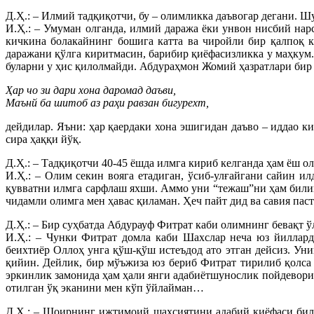
Д.Ҳ.: – Илмий тадқиқотчи, бу – олимликка даъвогар дегани. Ш
И.Ҳ.: – Умуман олганда, илмий даража ёки унвон нисбий на
кичкина болакайнинг бошига катта ва чиройли бир қалпоқ 
даражани қўлга киритмасин, барибир қиёфасизликка у маҳкум.
буларни у ҳис қилолмайди. Абдураҳмон Жомий ҳазратлари бир
Ҳар чо зи дари хона даромад даъви,
Маънй ба шитоб аз раҳи равзан бигурехт,
дейдилар. Яъни: ҳар қаердаки хона эшигидан даъво – иддао 
сира ҳаққи йўқ.
Д.Ҳ.: – Тадқиқотчи 40-45 ёшда илмга кириб келганда ҳам ёш о
И.Ҳ.: – Олим секин вояга етадиган, ўсиб-улғайгани сайин и
қувватни илмга сарфлаш яхши. Аммо уни “тежаш”ни ҳам билиш 
чидамли олимга мен ҳавас қиламан. Ҳеч пайт дид ва савия п
Д.Ҳ.: – Бир суҳбатда Абдурауф Фитрат каби олимнинг бевақт 
И.Ҳ.: – Чунки Фитрат домла каби Шахслар неча юз йиллард
беихтиёр Оллоҳ унга қўш-қўш истеъдод ато этган дейсиз. Ун
қийин. Дейлик, бир мўъжиза юз бериб Фитрат тирилиб қолса 
эркинлик замонида ҳам ҳали янги адабиётшунослик пойдеворин
отилган ўқ эканини мен кўп ўйлайман…
Д.Ҳ.: – Шоирнинг ижтимоий шахсиятини адабий қиёфаси била