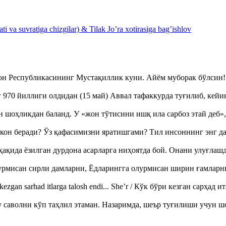
 va suvratiga chizgilar) & Tilak Jo’ra xotirasiga bag’ishlov
тон Республикасининг Мустақиллик куни. Айём муборак бўлси
970 йиллиги олдидан (15 май) Аввал тафаккурда туғилиб, кейи
оҳликдан баланд. У «жон тўтисини ишқ ила сарбоз этай деб
кон беради? Ўз қафасимизни яратишгами? Тил инсоннинг энг д
ақида ёзилган дурдона асарларга ниҳоятда бой. Онани улуғла
урмисан сирли дамларни, Ёдларингга олурмисан ширин ғамларн
ezgan sarhad itlarga talosh endi... She’r / Кўк бўри кезган сарҳад 
аволни кўп таҳлил этаман. Назаримда, шеър туғилиши учун 