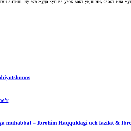
тни айтиш. Бу эса жуда кўп ва узоқ вақт ўқишни, сабот ила м
abiyotshunos
he’r
yga muhabbat – Ibrohim Haqquldagi uch fazilat & Ibr