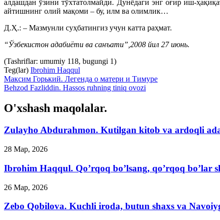
алдашдан ўзини тўхтатолмайди. Дунёдаги энг оғир иш-ҳақиқа
айтишнинг олий мақоми – бу, илм ва олимлик…
Д.Ҳ.: – Мазмунли суҳбатингиз учун катта раҳмат.
“Ўзбекистон адабиёти ва санъати”,2008 йил 27 июнь.
(Tashriflar: umumiy 118, bugungi 1)
Teg(lar)
Ibrohim Haqqul
Максим Горький. Легенда о матери и Тимуре
Behzod Fazliddin. Hassos ruhning tiniq ovozi
O'xshash maqolalar.
Zulayho Abdurahmon. Kutilgan kitob va ardoqli ad
28 Мар, 2026
Ibrohim Haqqul. Qo’rqoq bo’lsang, qo’rqoq bo’lar s
26 Мар, 2026
Zebo Qobilova. Kuchli iroda, butun shaxs va Navoi