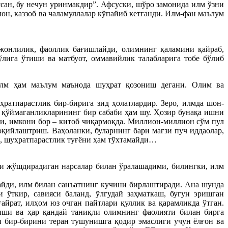
сан, бу нечун уринмакдир”. Афсуски, шўро замонида илм ўзни
он, каззоб ва чаламуллалар кўпайиб кетганди. Илм-фан маълум
жонлилик, фаоллик бағишлайди, олимнинг қаламини қайраб,
лига ўтиши ва матбуот, оммавийлик талабларига тобе бўлиб
 Илм ҳам маълум маънода шуҳрат қозониш дегани. Олим ва
ратпарастлик бир-бирига зид ҳолатлардир. Зеро, илмда шон-
 қўймаганликларининг бир сабаби ҳам шу. Ҳозир бунақа ишни
ли, имкони бор – китоб чиқармоқда. Миллион-миллион сўм пул
оқийлаштриш. Ваҳоланки, буларнинг бари мағзи пуч иддаолар,
к, шуҳратпарастлик туғёни ҳам тўхтамайди…
ни жўшдирадиган нарсалар билан ўралашадими, билингки, илм
айди, илм билан санъатнинг кучини бирлаштиради. Ана шунда
 ўткир, савияси баланд, ўлгудай заҳматкаш, бугун эришган
айрат, илҳом юз очган пайтлари қуллик ва қарамликда ўтган.
лиши ва ҳар қандай таниқли олимнинг фаолияти билан бирга
и бир-бирини теран тушунишга қодир эмаслиги учун ёлғон ва