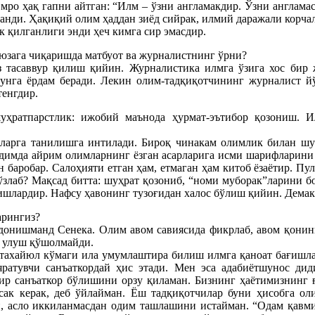
ро ҳақ гапни айтган: “Илм – ўзни англамакдир. Ўзни англамас
анди. Ҳақиқий олим ҳаддан зиёд сийрак, илмий даражали корчал
к қилганлиги энди ҳеч кимга сир эмасдир.
 юзага чиқаришда матбуот ва журналистнинг ўрни?
 тасаввур қилиш қийин. Журналистика илмга ўзига хос бир 
унга ёрдам беради. Лекин олим-тадқиқотчининг журналист йў
тенгдир.
шуҳратпарстлик: ижобий маънода ҳурмат-эътибор қозониш.
ларга танилишга интилади. Бироқ чинакам олимлик билан шуҳ
димда айрим олимларнинг ёзган асарларига исми шарифларини
 баробар. Салоҳияти етган ҳам, етмаган ҳам китоб ёзаётир. Пу
злаб? Мақсад битта: шуҳрат қозониб, “номи муборак”ларини б
ишлардир. Нафсу ҳавонинг тузоғидан халос бўлиш қийин. Дема
арингиз?
и донишманд Сенека. Олим авом савиясида фикрлаб, авом қони
а улуш қўшолмайди.
й тахайюл кўмаги ила умумлаштира билиш илмга қаноат бағишл
яратувчи санъаткордай ҳис этади. Мен эса адабиётшунос диди
ир санъаткор бўлишини орзу қиламан. Бизнинг ҳаётимизнинг ғ
асак керак, деб ўйлайман. Ёш тадқиқотчилар буни ҳисобга о
й, асло иккиланмасдан одим ташлашини истайман. “Одам қавм