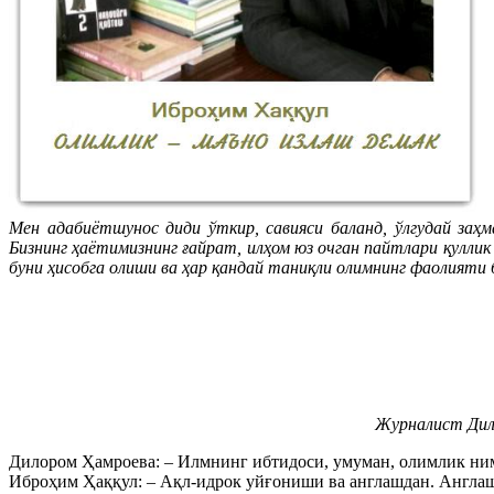
Мен адабиётшунос диди ўткир, савияси баланд, ўлгудай заҳ
Бизнинг ҳаётимизнинг ғайрат, илҳом юз очган пайтлари қулли
буни ҳисобга олиши ва ҳар қандай таниқли олимнинг фаолияти
Журналист Дил
Дилором Ҳамроева: – Илмнинг ибтидоси, умуман, олимлик ни
Иброҳим Ҳаққул: – Ақл-идрок уйғониши ва англашдан. Англаш