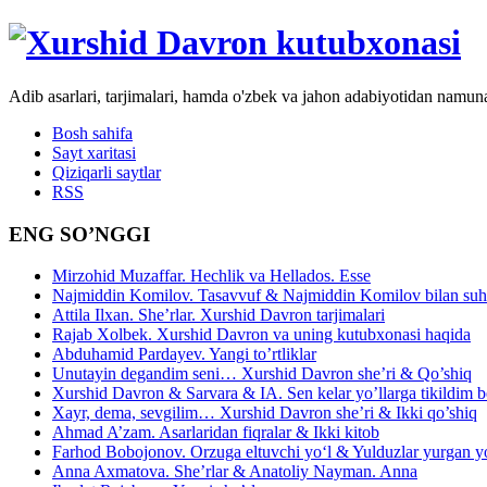
Adib asarlari, tarjimalari, hamda o'zbek va jahon adabiyotidan namun
Bosh sahifa
Sayt xaritasi
Qiziqarli saytlar
RSS
ENG SO’NGGI
Mirzohid Muzaffar. Hechlik va Hellados. Esse
Najmiddin Komilov. Tasavvuf & Najmiddin Komilov bilan suhb
Attila Ilxan. She’rlar. Xurshid Davron tarjimalari
Rajab Xolbek. Xurshid Davron va uning kutubxonasi haqida
Abduhamid Pardayev. Yangi to’rtliklar
Unutayin degandim seni… Xurshid Davron she’ri & Qo’shiq
Xurshid Davron & Sarvara & IA. Sen kelar yo’llarga tikildim
Xayr, dema, sevgilim… Xurshid Davron she’ri & Ikki qo’shiq
Ahmad A’zam. Asarlaridan fiqralar & Ikki kitob
Farhod Bobojonov. Orzuga eltuvchi yo‘l & Yulduzlar yurgan y
Anna Axmatova. She’rlar & Anatoliy Nayman. Anna