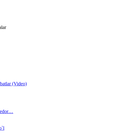
alar
atlar (Video)
 bedor…
o`l