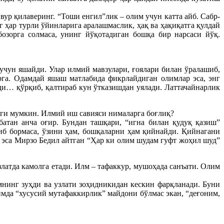
ур қилаверинг. “Тоши енгил”лик – олим учун катта айб. Сабр-
 ҳар турли ўйинларига аралашмаслик, ҳақ ва ҳақиқатга қулдай
зорга солмаса, унинг йўқотадиган бошқа бир нарсаси йўқ.
учун яшайди. Улар илмий мавзулари, ғоялари билан ўралашиб,
рга. Одамдай яшаш матлабида фикрлайдиган олимлар эса, энг
йди… қўрқиб, қалтираб кун ўтказишдан уялади. Латтачайнарлик
лиги мумкин. Илмий иш савияси нималарга боғлиқ?
атан анча оғир. Бундан ташқари, “игна билан қудуқ қазиш”
иб бормаса, ўзини ҳам, бошқаларни ҳам қийнайди. Қийнагани
Бу эса Мирзо Бедил айтган “Ҳар ки олим шудам гуфт жоҳил шуд”
златда камолга етади. Илм – тафаккур, мушоҳада санъати. Олим
нинг зуҳди ва узлати зоҳидникидан кескин фарқланади. Буни
имда “хусусий мутафаккирлик” майдони бўлмас экан, “деғоним,