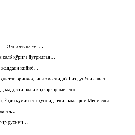
н! Энг азиз ва энг…
н қалб қўрига йўғрилган…
», жандани кийиб…
аҳшатли эринчоқлиги эмасмиди? Биз дунёни аввал…
шда, мадҳ этишда ижодкорларимиз чин…
и, Ёқиб қўйиб тун қўйнида ёки шамларни Мени ёдга…
итларга…
шоир руҳини…