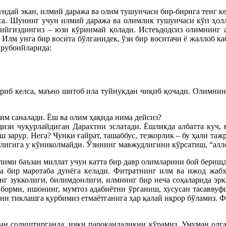
ундай экан, илмий даража ва олим тушунчаси бир-бирига тенг к
рса. Шунинг учун илмий даража ва олимлик тушунчаси кўп ҳолл
кийгиздингиз – юзи кўринмай қолади. Истеъдодсиз олимнинг 
 Илм унга бир восита бўлганидек, ўзи бир воситачи ё жаллоб ка
 рубоийларида:
кириб келса, маъно шитоб ила туйнукдан чиқиб қочади. Олимнин
лим саналади. Ёш ва олим ҳақида нима дейсиз?
лдизи чуқурлайдиган Дарахтни эслатади. Ёшликда албатта куч, 
зарур. Нега? Чунки ғайрат, ташаббус, тезкорлик – бу ҳали та
астлигига у кўниколмайди. Ўзининг мавжудлигини кўрсатиш, “а
ўлими баъзан миллат учун катта бир давр олимларини бой бериш
а бир маротаба дунёга келади. Фитратнинг илм ва ижод жабҳ
инг зукколиги, билимдонлиги, илмнинг бир неча соҳаларида эр
борми, ишонинг, мумтоз адабиётни ўрганиш, хусусан тасаввуф
и тиклашга қурбимиз етмаётганига ҳар қалай иқрор бўламиз. Фи
н солиштирганда, ички парокандаликни кўрамиз. Умуман олганд