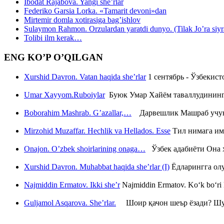
Ibodat Rajabova. Yangi she’rlar
Federiko Garsia Lorka. «Tamarit devoni»dan
Mirtemir domla xotirasiga bag’ishlov
Sulaymon Rahmon. Orzulardan yaratdi dunyo. (Tilak Jo’ra siyrati
Tolibi ilm kerak…
ENG KO’P O’QILGAN
Xurshid Davron. Vatan haqida she’rlar
1 сентябрь - Ўзбекис
Umar Xayyom.Ruboiylar
Буюк Умар Хайём таваллудининг 
Boborahim Mashrab. G’azallar,…
Дарвешлик Машраб учун ш
Mirzohid Muzaffar. Hechlik va Hellados. Esse
Тил нимага им
Onajon. O’zbek shoirlarining onaga…
Ўзбек адабиёти Она ҳ
Xurshid Davron. Muhabbat haqida she’rlar (I)
Ёдларингга ол
Najmiddin Ermatov. Ikki she’r
Najmiddin Ermatov. Ko‘k bo‘ri k
Guljamol Asqarova. She’rlar.
Шоир қачон шеър ёзади? Шу с