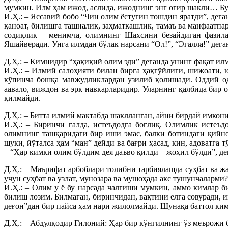
мумкин. Илм ҳам ижод, аслида, ижоднинг энг оғир шакли… Б
И.Ҳ.: – Яссавий бобо “Чин олим ёстуғин тошдин яратди”, дег
қаноат, билишга ташналик, заҳматкашлик, тамаъ ва манфаатпа
содиқлик – менимча, олимнинг Шахсини безайдиган фазила
Яшайверади. Унга илмдан бўлак нарсани “Ол!”, “Эгалла!” дега
Д.Ҳ.: – Кимнидир “ҳақиқий олим эди” деганда унинг фақат ил
И.Ҳ.: – Илмий салоҳияти билан бирга ҳақгўйлиги, шижоати, 
кўпинча бошқа мавжудликлардан узилиб қолишади. Оддий ода
аавало, виждон ва эрк навкарларидир. Уларнинг қалбида бир 
қилмайди.
Д.Ҳ.: – Битта илмий мактабда шаклланган, айни бирдай имкон
И.Ҳ.: – Биринчи галда, истеъдодга боғлиқ. Олимлик истеъ
олимнинг ташқаридаги бир иши эмас, балки ботиндаги қийно
шуки, йўталса ҳам “ман” дейди ва бағри ҳасад, кин, адоватга
– “Ҳар кимки олим бўлдим дея даъво қилди – жоҳил бўлди”, д
Д.Ҳ.: – Маърифат арбоблари толибни тарбиялашда суҳбат ва жа
учун суҳбат ва узлат, мунозара ва мушоҳада акс тушунчаларми?
И.Ҳ.: – Олим у ё бу нарсада чалғиши мумкин, аммо кимлар 
билиш лозим. Билмаган, биринчидан, вақтини елга совуради, 
деғон”дан бир пайса ҳам нари жилолмайди. Шунақа баттол ки
Д.Ҳ.: – Абдулқодир Гилоний: Ҳар бир кўнгилнинг ўз меърожи