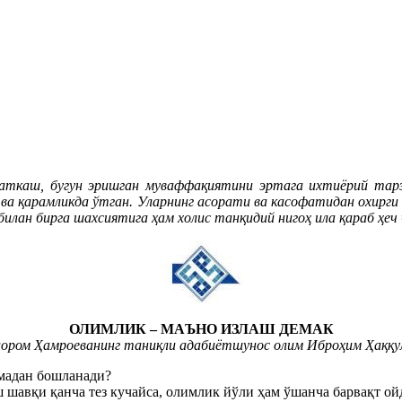
маткаш, бугун эришган муваффақиятини эртага ихтиёрий тарз
к ва қарамликда ўтган. Уларнинг асорати ва касофатидан охирги
 билан бирга шахсиятига ҳам холис танқидий нигоҳ ила қараб ҳ
ОЛИМЛИК – МАЪНО ИЗЛАШ ДЕМАК
ором Ҳамроеванинг таниқли адабиётшунос олим Иброҳим Ҳаққул
мадан бошланади?
 шавқи қанча тез кучайса, олимлик йўли ҳам ўшанча барвақт о