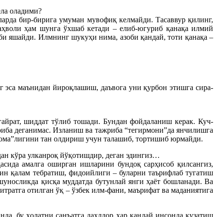
ела оладими?
арда бир-бирига умуман мувофиқ келмайди. Тасаввур қилинг,
аҳволи ҳам шунга ўхшаб кетади – елиб-югуриб қанақа илмий
би яшайди. Илмнинг шукуҳи нима, азоби қандай, тоти қанақа –
г эса маънидан йироқлашиш, даъвога уни қурбон этишга сира-
ғайрат, шиддат тўлиб тошади. Бундан фойдаланиш керак. Куч-
жриба деганимас. Изланиш ва тажриба “тегирмони”да янчилишга
ллома”лигини тан олдириш учун талашиб, тортишиб юрмайди.
дан кўра улканроқ йўқотишдир, деган эдингиз…
асида амалга оширган ишларини бундоқ сарҳисоб қилсангиз,
кин қалам тебратиш, фидоийлиги – буларни таърифлаб тугатиш
шуносликда қисқа муддатда бутунлай янги ҳаёт бошланади. Ва
тратга отилган ўқ – ўзбек илм-фани, маърифат ва маданиятига
а, бу ҳолатни санъатга дахлдор ҳар қандай инсонда кузатиш