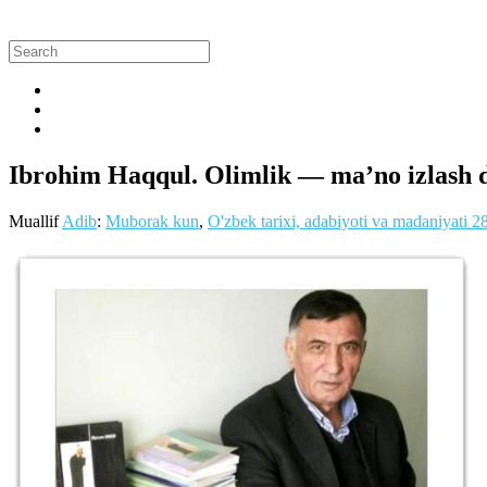
Ibrohim Haqqul. Olimlik — ma’no izlash 
Muallif
Adib
:
Muborak kun
,
O'zbek tarixi, adabiyoti va madaniyati
2