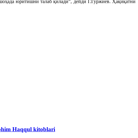
ушоҳада юритишни талаб қилади”, дейди Г.Гуржиев. Ҳақиқатни
ohim Haqqul kitoblari