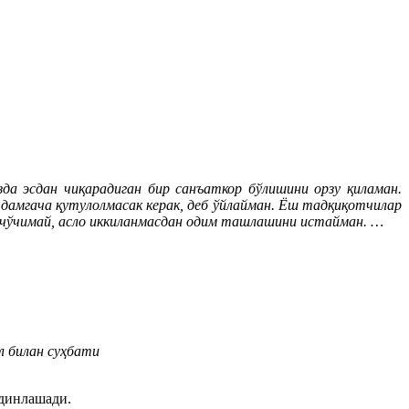
да эсдан чиқарадиган бир санъаткор бўлишини орзу қиламан.
 дамгача қутулолмасак керак, деб ўйлайман. Ёш тадқиқотчилар
еч чўчимай, асло иккиланмасдан одим ташлашини истайман. …
 билан суҳбати
йдинлашади.