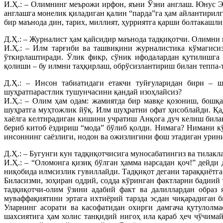
И.Ҳ.: – Олимнинг меърожи ирфон, яъни Ўзни англаш. Юнус Эм
англашга монелик қиладиган қалин “парда”га ҳам айлантирилг
бир маънода дин, тарих, миллият, ҳурриятга қарши болтакашли
Д.Ҳ.: – Журналист ҳам қайсидир маънода тадқиқотчи. Олимни
И.Ҳ.: – Илм тарғиби ва ташвиқини журналистика кўмагисиз
ўткирлаштиради. Ўлик фикр, сўник ифодалардан қутилишга 
қолиши – бу илмни таҳқирлаш, обрўсизлантириш билан теппа-
Д.Ҳ.: – Инсон табиатидаги етакчи туйғуларидан бири – 
шуҳратпарастлик тушунчасини қандай изоҳлайсиз?
И.Ҳ.: – Олим ҳам одам: жамиятда бир мавқе қозониш, бошқа
шуҳратга муҳтожлик йўқ. Илм шуҳратни офат ҳисоблайди. Қа
хаёлга келтирадиган кишини учратиш Анқога дуч келиш билан
бериб китоб ёздириш “мода” бўлиб қолди. Нимага? Нимани кў
инсоннинг саёзлиги, нодон ва ожизлигини фош этадиган урин
Д.Ҳ.: – Бугунги кун тадқиқотчисига муносабатингиз ва тилакл
И.Ҳ.: – “Оломонга қизиқ бўлган ҳамма нарсадан қоч!” дейд
ниқобида илмсизлик гувиллайди. Тадқиқот дегани тараққиётг
Биласизми, зоҳиран оддий, содда кўринган фактларни бадии
тадқиқотчи-олим ўзини адабий факт ва далиллардан образ 
муваффақиятини эртага ихтиёрий тарзда эсдан чиқарадиган б
Уларнинг асорати ва касофатидан охирги дамгача қутулолм
шахсиятига ҳам холис танқидий нигоҳ ила қараб ҳеч чўчима