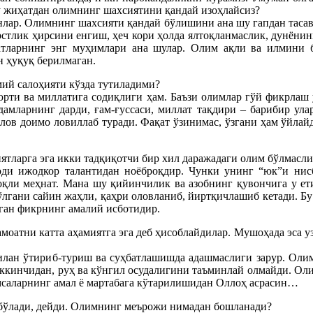
у жиҳатдан олимнинг шахсиятини қандай изоҳлайсиз?
анлар. Олимнинг шахсияти қандай бўлишини ана шу гапдан тасавв
рстлик ҳирсини енгиш, ҳеч кори ҳолда ялтоқланмаслик, дунёнинг
тларнинг энг муҳимлари ана шулар. Олим ақли ва илмини бо
н ҳуқуқ берилмаган.
мий салоҳияти кўзда тутиладими?
юрти ва миллатига содиқлиги ҳам. Баъзи олимлар гўй фикрлаш 
мларнинг дарди, ғам-ғуссаси, миллат тақдири – барибир ула
олов доимо ловиллаб туради. Фақат ўзинимас, ўзгани ҳам ўйла
иятларга эга икки тадқиқотчи бир хил даражадаги олим бўлмас
доди ижодкор талантидан ноёброқдир. Чунки унинг “юк”и нисб
қли меҳнат. Мана шу қийинчилик ва азобнинг қувончига у ет
 тўлгани сайин жаҳли, қаҳри оловланиб, йиртқичлашиб кетади. 
еган фикрнинг амалий исботидир.
моатни катта аҳамиятга эга деб ҳисоблайдилар. Мушоҳада эса у
билан ўтириб-туриш ва суҳбатлашишда адашмаслиги зарур. Олим
иккинчидан, руҳ ва кўнгил осудалигини таъминлай олмайди. Ол
мсаларнинг амал ё мартабага кўтарилишидан Оллоҳ асрасин…
 бўлади, дейди. Олимнинг меърожи нимадан бошланади?