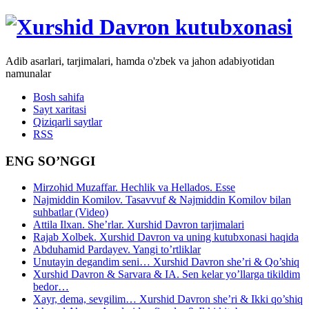
Adib asarlari, tarjimalari, hamda o'zbek va jahon adabiyotidan
namunalar
Bosh sahifa
Sayt xaritasi
Qiziqarli saytlar
RSS
ENG SO’NGGI
Mirzohid Muzaffar. Hechlik va Hellados. Esse
Najmiddin Komilov. Tasavvuf & Najmiddin Komilov bilan
suhbatlar (Video)
Attila Ilxan. She’rlar. Xurshid Davron tarjimalari
Rajab Xolbek. Xurshid Davron va uning kutubxonasi haqida
Abduhamid Pardayev. Yangi to’rtliklar
Unutayin degandim seni… Xurshid Davron she’ri & Qo’shiq
Xurshid Davron & Sarvara & IA. Sen kelar yo’llarga tikildim
bedor…
Xayr, dema, sevgilim… Xurshid Davron she’ri & Ikki qo’shiq