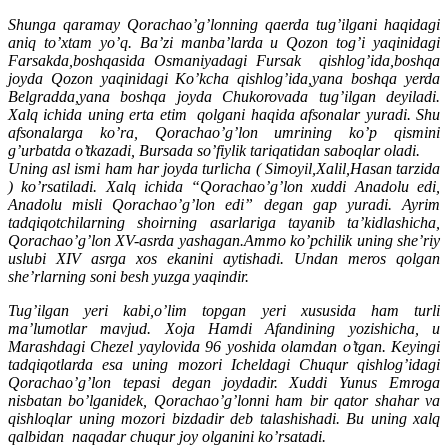
Shunga qaramay Qorachao’g’lonning qaerda tug’ilgani haqidagi
aniq to’xtam yo’q. Ba’zi manba’larda u Qozon tog’i yaqinidagi
Farsakda,boshqasida Osmaniyadagi Fursak qishlog’ida,boshqa
joyda Qozon yaqinidagi Ko’kcha qishlog’ida,yana boshqa yerda
Belgradda,yana boshqa joyda Chukorovada tug’ilgan deyiladi.
Xalq ichida uning erta etim qolgani haqida afsonalar yuradi. Shu
afsonalarga ko’ra, Qorachao’g’lon umrining ko’p qismini
g’urbatda o’tkazadi, Bursada so’fiylik tariqatidan saboqlar oladi.
Uning asl ismi ham har joyda turlicha ( Simoyil,Xalil,Hasan tarzida
) ko’rsatiladi. Xalq ichida “Qorachao’g’lon xuddi Anadolu edi,
Anadolu misli Qorachao’g’lon edi” degan gap yuradi. Ayrim
tadqiqotchilarning shoirning asarlariga tayanib ta’kidlashicha,
Qorachao’g’lon XV-asrda yashagan.Ammo ko’pchilik uning she’riy
uslubi XIV asrga xos ekanini aytishadi. Undan meros qolgan
she’rlarning soni besh yuzga yaqindir.
Tug’ilgan yeri kabi,o’lim topgan yeri xususida ham turli
ma’lumotlar mavjud. Xoja Hamdi Afandining yozishicha, u
Marashdagi Chezel yaylovida 96 yoshida olamdan o’tgan. Keyingi
tadqiqotlarda esa uning mozori Icheldagi Chuqur qishlog’idagi
Qorachao’g’lon tepasi degan joydadir. Xuddi Yunus Emroga
nisbatan bo’lganidek, Qorachao’g’lonni ham bir qator shahar va
qishloqlar uning mozori bizdadir deb talashishadi. Bu uning xalq
qalbidan naqadar chuqur joy olganini ko’rsatadi.