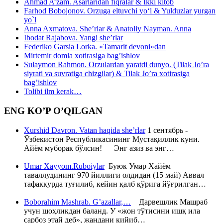
Ahmad A’zam. Asarlaridan fiqralar & Ikki kitob
Farhod Bobojonov. Orzuga eltuvchi yo‘l & Yulduzlar yurgan
yo`l
Anna Axmatova. She’rlar & Anatoliy Nayman. Anna
Ibodat Rajabova. Yangi she’rlar
Federiko Garsia Lorka. «Tamarit devoni»dan
Mirtemir domla xotirasiga bag’ishlov
Sulaymon Rahmon. Orzulardan yaratdi dunyo. (Tilak Jo’ra
siyrati va suvratiga chizgilar) & Tilak Jo’ra xotirasiga
bag’ishlov
Tolibi ilm kerak…
ENG KO’P O’QILGAN
Xurshid Davron. Vatan haqida she’rlar
1 сентябрь -
Ўзбекистон Республикасининг Мустақиллик куни.
Айём муборак бўлсин! Энг азиз ва энг…
Umar Xayyom.Ruboiylar
Буюк Умар Хайём
таваллудининг 970 йиллиги олдидан (15 май) Аввал
тафаккурда туғилиб, кейин қалб қўрига йўғрилган…
Boborahim Mashrab. G’azallar,…
Дарвешлик Машраб
учун шоҳликдан баланд. У «жон тўтисини ишқ ила
сарбоз этай деб», жандани кийиб…