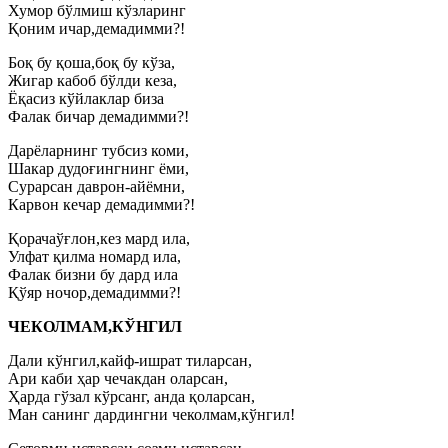
Хумор бўлмиш кўзларинг
Қоним ичар,демадимми?!
Боқ бу қоша,боқ бу кўза,
Жигар кабоб бўлди кеза,
Ёқасиз кўйлаклар биза
Фалак бичар демадимми?!
Дарёларнинг тубсиз коми,
Шакар дудоғингнинг ёми,
Сурарсан даврон-айёмни,
Карвон кечар демадимми?!
Қорачаўғлон,кез мард ила,
Улфат қилма номард ила,
Фалак бизни бу дард ила
Қўяр ночор,демадимми?!
ЧЕКОЛМАМ,КЎНГИЛ
Дали кўнгил,кайф-ишрат тиларсан,
Ари каби ҳар чечакдан оларсан,
Ҳарда гўзал кўрсанг, анда қоларсан,
Ман санинг дардингни чеколмам,кўнгил!