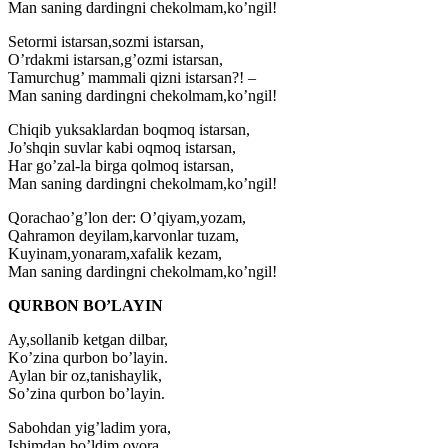
Man saning dardingni chekolmam,ko’ngil!
Setormi istarsan,sozmi istarsan,
O’rdakmi istarsan,g’ozmi istarsan,
Tamurchug’ mammali qizni istarsan?! –
Man saning dardingni chekolmam,ko’ngil!
Chiqib yuksaklardan boqmoq istarsan,
Jo’shqin suvlar kabi oqmoq istarsan,
Har go’zal-la birga qolmoq istarsan,
Man saning dardingni chekolmam,ko’ngil!
Qorachao’g’lon der: O’qiyam,yozam,
Qahramon deyilam,karvonlar tuzam,
Kuyinam,yonaram,xafalik kezam,
Man saning dardingni chekolmam,ko’ngil!
QURBON BO’LAYIN
Ay,sollanib ketgan dilbar,
Ko’zina qurbon bo’layin.
Aylan bir oz,tanishaylik,
So’zina qurbon bo’layin.
Sabohdan yig’ladim yora,
Ishimdan bo’ldim ovora,