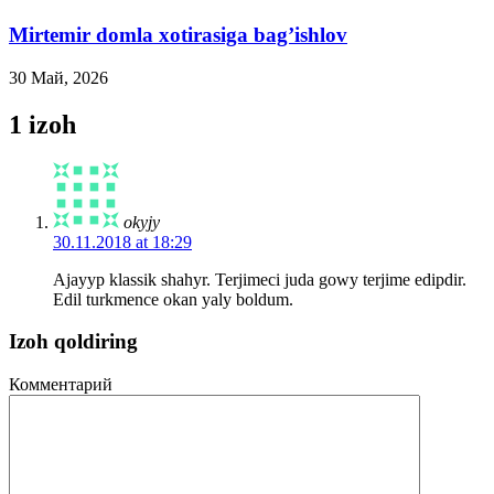
Mirtemir domla xotirasiga bag’ishlov
30 Май, 2026
1 izoh
okyjy
30.11.2018 at 18:29
Ajayyp klassik shahyr. Terjimeci juda gowy terjime edipdir.
Edil turkmence okan yaly boldum.
Izoh qoldiring
Комментарий