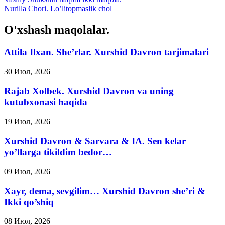
Nurilla Chori. Lo’litopmaslik chol
O'xshash maqolalar.
Attila Ilxan. She’rlar. Xurshid Davron tarjimalari
30 Июл, 2026
Rajab Xolbek. Xurshid Davron va uning
kutubxonasi haqida
19 Июл, 2026
Xurshid Davron & Sarvara & IA. Sen kelar
yo’llarga tikildim bedor…
09 Июл, 2026
Xayr, dema, sevgilim… Xurshid Davron she’ri &
Ikki qo’shiq
08 Июл, 2026