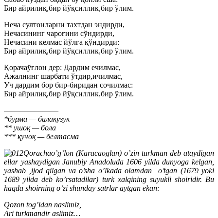
Бир айрилиқ,бир йўқсиллик,бир ўлим.
Неча султонларни тахтдан эндирди,
Нечасининг чароғини сўндирди,
Нечасини келмас йўлга қўндирди:
Бир айрилиқ,бир йўқсиллик,бир ўлим.
Қорачаўғлон дер: Дардим ечилмас,
Ажалнинг шарбати ўтдир,ичилмас,
Уч дардим бор бир-биридан сочилмас:
Бир айрилиқ,бир йўқсиллик,бир ўлим.
———————
*бурма — билакузук
** ушоқ — бола
*** қучоқ — белтасма
Qorachao’g’lon (Karacaoglan) o’zin turkman deb ataydigan
ellar yashaydigan Janubiy Anadoluda 1606 yilda dunyoga kelgan,
yashab ,ijod qilgan va o’sha o’lkada olamdan o’tgan (1679 yoki
1689 yilda deb ko’rsatadilar) turk xalqining suyukli shoiridir. Bu
haqda shoirning o’zi shunday satrlar aytgan ekan:
Qozon tog’idan naslimiz,
Ari turkmandir aslimiz…