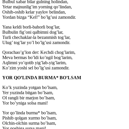
Bulbul xabar bilar gulning holindan,
Yetar majnunlig’im yorning qo’lindan,
Oshib-oshib kelar yaylov belindan,
Yordan bizga “Kel!” bo’lg’usi zamondir.
Yana keldi borli-bahorli bog’lar,
Bulbulin fig’oni qalbimni dog’lar,
Turli chechaklar-la bezanmish tog’lar,
Ulug’ tog’lar yo’l bo’lg’usi zamondir.
Qorachao’g’lon der: Kechdi chog’larim,
Meva bermas bo’ldi ko’ngil bog’larim,
Aqlimni yo’qotib yig’lab-yig’larim,
Ko’zim yoshi sel bo’lg’usi zamondir.
YOR QO’LINDA BURMA* BO’LSAM
Ko’k yuzinda yotgan bo’lsam,
Yer yuzinda bitgan bo’lsam,
Ol rangli bir marjon bo’lsam,
Yor bo’yniga solsa mani!
Yor qo’linda burma* bo’lsam,
Pishib qolgan xurmo bo’lsam,
Olchin-olchin surma bo’lsam,
Yor qoshiga sursa mani!