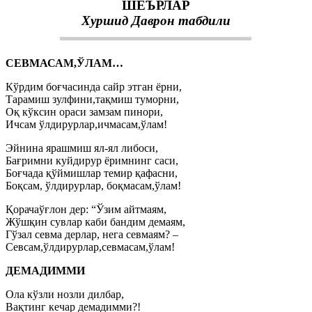
ШЕЪРЛАР
Хуршид Даврон табдили
СЕВМАСАМ,ЎЛАМ…
Кўрдим боғчасинда сайр этган ёрни,
Тарамиш зулфини,тақмиш туморни,
Оқ кўксин ораси замзам пинори,
Ичсам ўлдирурлар,ичмасам,ўлам!
Эйнина ярашмиш ял-ял либоси,
Бағримни куйдирур ёримнинг саси,
Боғчада қўймишлар темир қафасни,
Боқсам, ўлдирурлар, боқмасам,ўлам!
Қорачаўғлон дер: “Ўзим айтмаям,
Жўшқин сувлар каби бандим демаям,
Гўзал севма дерлар, нега севмаям? –
Севсам,ўлдирурлар,севмасам,ўлам!
ДЕМАДИММИ
Ола кўзли нозли дилбар,
Вақтинг кечар демадимми?!