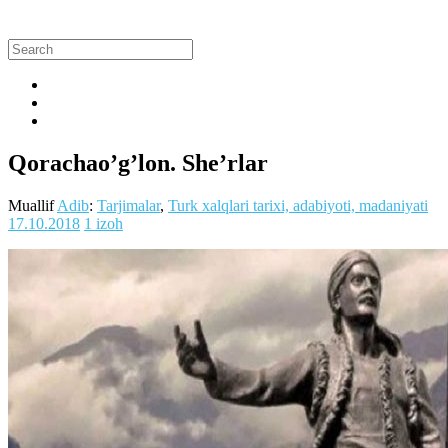
Qorachao’g’lon. She’rlar
Muallif
Adib
:
Tarjimalar
,
Turk xalqlari tarixi, adabiyoti, madaniyati
17.10.2018
1 izoh