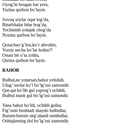
Oyog’in bosgan har yera,
Tuzina qurbon bo’layin.
Sovuq soylar oqar tog’da,
Binafshalar bitar bog’da,
Yechininb yotajak chog’da
Nozina qurbon bo’layin.
Qorachao’g’lon,ko’r ahvolim,
Yorsiz necha bo’lar holim?!
Onasi bir o’ta zolim,
Qizina qurbon bo’layin.
BAHOR
Bulbul,ne yotarsan,bahor yetishdi,
Ulug’ suvlar ko’l bo’lg’usi zamondir.
Qat-qat bo’lib gul yaprog’i ochildi,
Bulbul masti gul bo’lg’usi zamondir.
Yana bahor bo’ldi, ochildi gullar,
Fig’onin boshladi shaydo bulbullar,
Burum-burum sirg’alandi sumbullar,
Oshiqlarning dol bo’lg’usi zamondir.