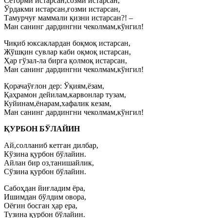
Сеторми истарсан,созми истарсан,
Ўрдакми истарсан,ғозми истарсан,
Тамурчуғ маммали қизни истарсан?! –
Ман санинг дардингни чеколмам,кўнгил!
Чиқиб юксаклардан боқмоқ истарсан,
Жўшқин сувлар каби оқмоқ истарсан,
Ҳар гўзал-ла бирга қолмоқ истарсан,
Ман санинг дардингни чеколмам,кўнгил!
Қорачаўғлон дер: Ўқиям,ёзам,
Қаҳрамон дейилам,карвонлар тузам,
Куйинам,ёнарам,хафалик кезам,
Ман санинг дардингни чеколмам,кўнгил!
ҚУРБОН БЎЛАЙИН
Ай,солланиб кетган дилбар,
Кўзина қурбон бўлайин.
Айлан бир оз,танишайлик,
Сўзина қурбон бўлайин.
Сабоҳдан йиғладим ёра,
Ишимдан бўлдим овора,
Оёғин босган ҳар ера,
Тузина қурбон бўлайин.