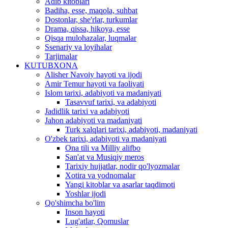
Adib kitoblari
Badiha, esse, maqola, suhbat
Dostonlar, she'rlar, turkumlar
Drama, qissa, hikoya, esse
Qisqa mulohazalar, luqmalar
Ssenariy va loyihalar
Tarjimalar
KUTUBXONA
Alisher Navoiy hayoti va ijodi
Amir Temur hayoti va faoliyati
Islom tarixi, adabiyoti va madaniyati
Tasavvuf tarixi, va adabiyoti
Jadidlik tarixi va adabiyoti
Jahon adabiyoti va madaniyati
Turk xalqlari tarixi, adabiyoti, madaniyati
O'zbek tarixi, adabiyoti va madaniyati
Ona tili va Milliy alifbo
San'at va Musiqiy meros
Tarixiy hujjatlar, nodir qo'lyozmalar
Xotira va yodnomalar
Yangi kitoblar va asarlar taqdimoti
Yoshlar ijodi
Qo'shimcha bo'lim
Inson hayoti
Lug'atlar, Qomuslar