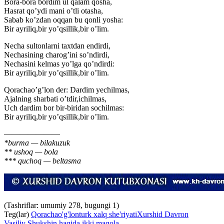
Bora-bora bordim ul qalam qosha,
Hasrat qo’ydi mani o’tli otasha,
Sabab ko’zdan oqqan bu qonli yosha:
Bir ayriliq,bir yo’qsillik,bir o’lim.
Necha sultonlarni taxtdan endirdi,
Nechasining charog’ini so’ndirdi,
Nechasini kelmas yo’lga qo’ndirdi:
Bir ayriliq,bir yo’qsillik,bir o’lim.
Qorachao’g’lon der: Dardim yechilmas,
Ajalning sharbati o’tdir,ichilmas,
Uch dardim bor bir-biridan sochilmas:
Bir ayriliq,bir yo’qsillik,bir o’lim.
———————
*burma — bilakuzuk
** ushoq — bola
*** quchoq — beltasma
(Tashriflar: umumiy 278, bugungi 1)
Teg(lar)
Qorachao'g'lon
turk xalq she'riyati
Xurshid Davron
Vasiliy Shukshin haqida ikki maqola.