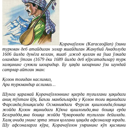
Қорачаўғлон (Karacaoğlan) ўзини
туркман деб атайдиган эллар яшайдиган Жанубий Анадолуда
1606 йилда дунёга келган, яшаб ,ижод қилган ва ўша ўлкада
оламдан ўтган (1679 ёки 1689 йилда деб кўрсатадилар) турк
халқининг суюкли шоиридир. Бу ҳақда шоирнинг ўзи шундай
сатрлар айтган экан:
Қозон тоғидан наслимиз,
Ари туркмандир аслимиз…
Шунга қарамай Қорачаўғлоннинг қаерда туғилгани ҳақидаги
аниқ тўхтам йўқ. Баъзи манбаъларда у Қозон тоғи яқинидаги
Фарсакда,бошқасида Османиядаги Фурсак қишлоғида,бошқа
жойда Қозон яқинидаги Кўкча қишлоғида,яна бошқа ерда
Белградда,яна бошқа жойда Чукоровада туғилган дейилади.
Халқ ичида унинг эрта этим қолгани ҳақида афсоналар юради.
Шу афсоналарга кўра, Қорачаўғлон умрининг кўп қисмини