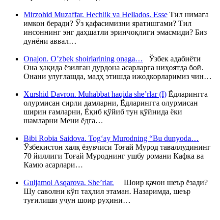
Mirzohid Muzaffar. Hechlik va Hellados. Esse
Тил нимага
имкон беради? Ўз қафасимизни яратишгами? Тил
инсоннинг энг даҳшатли эринчоқлиги эмасмиди? Биз
дунёни аввал…
Onajon. O’zbek shoirlarining onaga…
Ўзбек адабиёти
Она ҳақида ёзилган дурдона асарларга ниҳоятда бой.
Онани улуғлашда, мадҳ этишда ижодкорларимиз чин…
Xurshid Davron. Muhabbat haqida she’rlar (I)
Ёдларингга
олурмисан сирли дамларни, Ёдларингга олурмисан
ширин ғамларни, Ёқиб қўйиб тун қўйнида ёки
шамларни Мени ёдга…
Bibi Robia Saidova. Tog‘ay Murodning “Bu dunyoda…
Ўзбекистон халқ ёзувчиси Тоғай Мурод таваллудининг
70 йиллиги Тоғай Муроднинг ушбу романи Кафка ва
Камю асарлари…
Guljamol Asqarova. She’rlar.
Шоир қачон шеър ёзади?
Шу саволни кўп таҳлил этаман. Назаримда, шеър
туғилиши учун шоир руҳини…