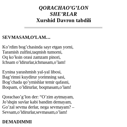
QORACHAO’G’LON
SHE’RLAR
Xurshid Davron tabdili
SEVMASAM,O’LAM…
Ko’rdim bog’chasinda sayr etgan yorni,
Taramish zulfini,taqmish tumorni,
Oq ko’ksin orasi zamzam pinori,
Ichsam o’ldirurlar,ichmasam,o’lam!
Eynina yarashmish yal-yal libosi,
Bag’rimni kuydirur yorimning sasi,
Bog’chada qo’ymishlar temir qafasni,
Boqsam, o’ldirurlar, boqmasam,o’lam!
Qorachao’g’lon der: “O’zim aytmayam,
Jo’shqin suvlar kabi bandim demayam,
Go’zal sevma derlar, nega sevmayam? –
Sevsam,o’ldirurlar,sevmasam,o’lam!
DEMADIMMI