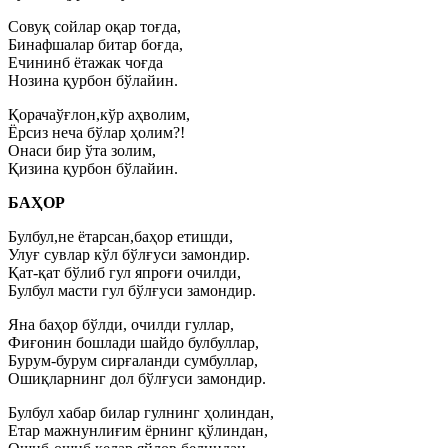
Совуқ сойлар оқар тоғда,
Бинафшалар битар боғда,
Ечининб ётажак чоғда
Нозина қурбон бўлайин.
Қорачаўғлон,кўр аҳволим,
Ёрсиз неча бўлар ҳолим?!
Онаси бир ўта золим,
Қизина қурбон бўлайин.
БАҲОР
Булбул,не ётарсан,баҳор етишди,
Улуғ сувлар кўл бўлғуси замондир.
Қат-қат бўлиб гул япроғи очилди,
Булбул масти гул бўлғуси замондир.
Яна баҳор бўлди, очилди гуллар,
Фиғонин бошлади шайдо булбуллар,
Бурум-бурум сирғаланди сумбуллар,
Ошиқларнинг дол бўлғуси замондир.
Булбул хабар билар гулнинг ҳолиндан,
Етар мажнунлиғим ёрнинг қўлиндан,