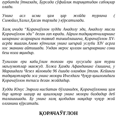
ғурбатда ўтказади, Бурсада сўфийлик тариқатидан сабоқлар
олади.
Унинг асл исми ҳам ҳар жойда турлича (
Симойил,Халил,Ҳасан тарзида ) кўрсатилади.
Халқ ичида “Қорачаўғлон худди Анадолу эди, Анадолу мисли
Қорачаўғлон эди” деган гап юради. Айрим тадқиқотчиларнинг
шоирнинг асарларига таяниб таъкидлашича, Қорачаўғлон ХV-
асрда яшaган.Аммо кўпчилик унинг шеърий услуби ХIV асрга
хос эканини айтишади. Ундан мерос қолган шеърларнинг сони
беш юзга яқиндир.
Туғилган ери каби,ўлим топган ери хусусида ҳам турли
маълумотлар мавжуд. Хожа Ҳамди Афандининг ёзишичa, у
Марашдаги Чезел яйловида 96 ёшида оламдан ўтган. Кейинги
тадқиқотларда эса унинг мозори Ичелдаги Чуқур қишлоғидаги
Қорачаўғлон тепаси деган жойдадир.
Худди Юнус Эмрога нисбатан бўлганидек, Қорачаўғлонни ҳам
бир қатор шаҳар ва қишлоқлар унинг мозори биздадир деб
талашишади. Бу унинг халқ қалбидан нақадар чуқур жой
олганини кўрсатади.
ҚОРАЧАЎҒЛОН