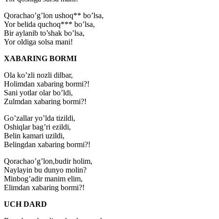
Qorachao’g’lon ushoq** bo’lsa,
Yor belida quchoq*** bo’lsa,
Bir aylanib to’shak bo’lsa,
Yor oldiga solsa mani!
XABARING BORMI
Ola ko’zli nozli dilbar,
Holimdan xabaring bormi?!
Sani yotlar olar bo’ldi,
Zulmdan xabaring bormi?!
Go’zallar yo’lda tizildi,
Oshiqlar bag’ri ezildi,
Belin kamari uzildi,
Belingdan xabaring bormi?!
Qorachao’g’lon,budir holim,
Naylayin bu dunyo molin?
Minbog’adir manim elim,
Elimdan xabaring bormi?!
UCH DARD