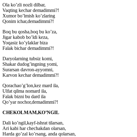
Ola ko’zli nozli dilbar,
Vaqting kechar demadimmi?!
Xumor bo’lmish ko’zlaring
Qonim ichar,demadimmi?!
Boq bu qosha,boq bu ko’za,
Jigar kabob bo’ldi keza,
Yoqasiz ko’ylaklar biza
Falak bichar demadimmi?!
Daryolarning tubsiz komi,
Shakar dudog’ingning yomi,
Surarsan davron-ayyomni,
Karvon kechar demadimmi?!
Qorachao’g’lon,kez mard ila,
Ulfat qilma nomard ila,
Falak bizni bu dard ila
Qo’yar nochor,demadimmi?!
CHEKOLMAM,KO’NGIL
Dali ko’ngil,kayf-ishrat tilarsan,
Ari kabi har chechakdan olarsan,
Harda go’zal ko’rsang, anda qolarsan,