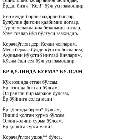
Ошиб-ошиб келар яйлов белиндан,
Ёрдан бизга “Кел!” бўлғуси замондир.
Яна келди борли-баҳорли боғлар,
Булбулин фиғони қалбимни доғлар,
Турли чечаклар-ла безанмиш тоғлар,
Улуғ тоғлар йўл бўлғуси замондир.
Қорачаўғлон дер: Кечди чоғларим,
Мева бермас бўлди кўнгил боғларим,
Ақлимни йўқотиб йиғлаб-йиғларим,
Кўзим ёши сел бўлғуси замондир.
ЁР ҚЎЛИНДА БУРМА* БЎЛСАМ
Кўк юзинда ётган бўлсам,
Ер юзинда битган бўлсам,
Ол рангли бир маржон бўлсам,
Ёр бўйнига солса мани!
Ёр қўлинда бурма* бўлсам,
Пишиб қолган хурмо бўлсам,
Олчин-олчин сурма бўлсам,
Ёр қошига сурса мани!
Қорачаўғлон ушоқ** бўлса,