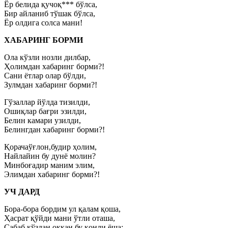
Ёр белида қучоқ*** бўлса,
Бир айланиб тўшак бўлса,
Ёр олдига солса мани!
ХАБАРИНГ БОРМИ
Ола кўзли нозли дилбар,
Ҳолимдан хабаринг борми?!
Сани ётлар олар бўлди,
Зулмдан хабаринг борми?!
Гўзаллар йўлда тизилди,
Ошиқлар бағри эзилди,
Белин камари узилди,
Белингдан хабаринг борми?!
Қорачаўғлон,будир ҳолим,
Найлайин бу дунё молин?
Минбоғадир маним элим,
Элимдан хабаринг борми?!
УЧ ДАРД
Бора-бора бордим ул қалам қоша,
Ҳасрат қўйди мани ўтли оташа,
Сабаб кўздан оққан бу қонли ёша: