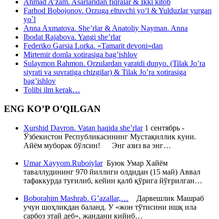
Ahmad A’zam. Asarlaridan fiqralar & Ikki kitob
Farhod Bobojonov. Orzuga eltuvchi yo‘l & Yulduzlar yurgan
yo`l
Anna Axmatova. She’rlar & Anatoliy Nayman. Anna
Ibodat Rajabova. Yangi she’rlar
Federiko Garsia Lorka. «Tamarit devoni»dan
Mirtemir domla xotirasiga bag’ishlov
Sulaymon Rahmon. Orzulardan yaratdi dunyo. (Tilak Jo’ra
siyrati va suvratiga chizgilar) & Tilak Jo’ra xotirasiga
bag’ishlov
Tolibi ilm kerak…
ENG KO’P O’QILGAN
Xurshid Davron. Vatan haqida she’rlar
1 сентябрь -
Ўзбекистон Республикасининг Мустақиллик куни.
Айём муборак бўлсин! Энг азиз ва энг…
Umar Xayyom.Ruboiylar
Буюк Умар Хайём
таваллудининг 970 йиллиги олдидан (15 май) Аввал
тафаккурда туғилиб, кейин қалб қўрига йўғрилган…
Boborahim Mashrab. G’azallar,…
Дарвешлик Машраб
учун шоҳликдан баланд. У «жон тўтисини ишқ ила
сарбоз этай деб», жандани кийиб…