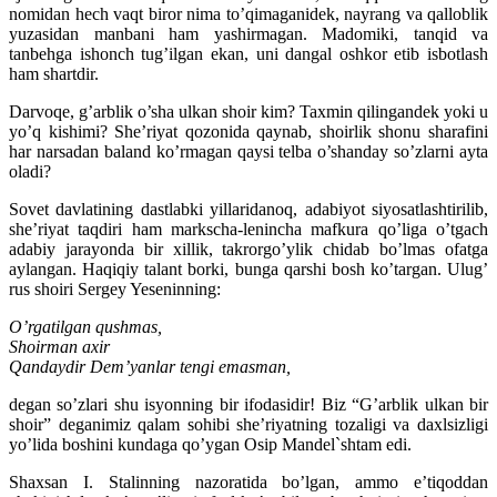
nomidan hech vaqt biror nima to’qimaganidek, nayrang va qalloblik
yuzasidan manbani ham yashirmagan. Madomiki, tanqid va
tanbehga ishonch tug’ilgan ekan, uni dangal oshkor etib isbotlash
ham shartdir.
Darvoqe, g’arblik o’sha ulkan shoir kim? Taxmin qilingandek yoki u
yo’q kishimi? She’riyat qozonida qaynab, shoirlik shonu sharafini
har narsadan baland ko’rmagan qaysi telba o’shanday so’zlarni ayta
oladi?
Sovet davlatining dastlabki yillaridanoq, adabiyot siyosatlashtirilib,
she’riyat taqdiri ham markscha-lenincha mafkura qo’liga o’tgach
adabiy jarayonda bir xillik, takrorgo’ylik chidab bo’lmas ofatga
aylangan. Haqiqiy talant borki, bunga qarshi bosh ko’targan. Ulug’
rus shoiri Sergey Yeseninning:
O’rgatilgan qushmas,
Shoirman axir
Qandaydir Dem’yanlar tengi emasman,
degan so’zlari shu isyonning bir ifodasidir! Biz “G’arblik ulkan bir
shoir” deganimiz qalam sohibi she’riyatning tozaligi va daxlsizligi
yo’lida boshini kundaga qo’ygan Osip Mandel`shtam edi.
Shaxsan I. Stalinning nazoratida bo’lgan, ammo e’tiqoddan