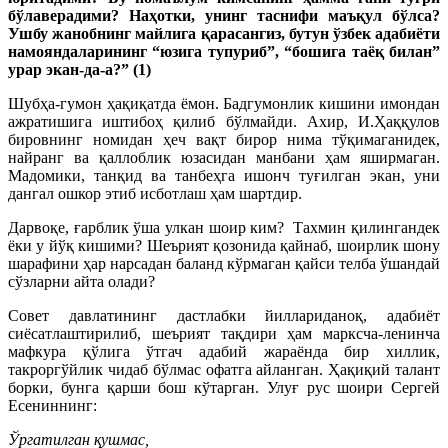
бўлаверадими? Наҳотки, унинг таснифи маъқул бўлса?
Ушбу жанобнинг майлига қарасангиз, бутун ўзбек адабиёти
намояндаларининг “юзига тупуриб”, “бошига таёқ билан”
урар экан-да-а?”
(1)
Шубҳа-гумон ҳақиқатда ёмон. Бадгумонлик кишини имондан
ажратишига иштибоҳ қилиб бўлмайди. Ахир, И.Ҳаққулов
бировнинг номидан ҳеч вақт бирор нима тўқимаганидек,
найранг ва қаллоблик юзасидан манбани ҳам яширмаган.
Мадомики, танқид ва танбеҳга ишонч туғилган экан, уни
дангал ошкор этиб исботлаш ҳам шартдир.
Дарвоқе, ғарблик ўша улкан шоир ким? Тахмин қилингандек
ёки у йўқ кишими? Шеърият қозонида қайнаб, шоирлик шону
шарафини ҳар нарсадан баланд кўрмаган қайси телба ўшандай
сўзларни айта олади?
Совет давлатининг дастлабки йиллариданоқ, адабиёт
сиёсатлаштирилиб, шеърият тақдири ҳам марксча-ленинча
мафкура қўлига ўтгач адабий жараёнда бир хиллик,
такроргўйлик чидаб бўлмас офатга айланган. Ҳақиқий талант
борки, бунга қарши бош кўтарган. Улуғ рус шоири Сергей
Есениннинг:
Ўргатилган қушмас,