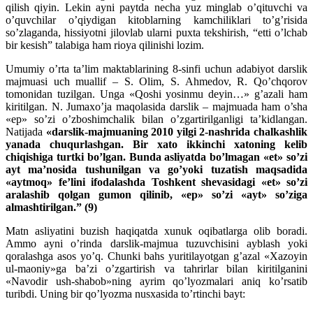
qilish qiyin. Lekin ayni paytda necha yuz minglab o’qituvchi va
o’quvchilar o’qiydigan kitoblarning kamchiliklari to’g’risida
so’zlaganda, hissiyotni jilovlab ularni puxta tekshirish, “etti o’lchab
bir kesish” talabiga ham rioya qilinishi lozim.
Umumiy o’rta ta’lim maktablarining 8-sinfi uchun adabiyot darslik
majmuasi uch muallif – S. Olim, S. Ahmedov, R. Qo’chqorov
tomonidan tuzilgan. Unga «Qoshi yosinmu deyin…» g’azali ham
kiritilgan. N. Jumaxo’ja maqolasida darslik – majmuada ham o’sha
«ep» so’zi o’zboshimchalik bilan o’zgartirilganligi ta’kidlangan.
Natijada
«darslik-majmuaning 2010 yilgi 2-nashrida chalkashlik
yanada chuqurlashgan. Bir xato ikkinchi xatoning kelib
chiqishiga turtki bo’lgan. Bunda asliyatda bo’lmagan «et» so’zi
ayt ma’nosida tushunilgan va go’yoki tuzatish maqsadida
«aytmoq» fe’lini ifodalashda Toshkent shevasidagi «et» so’zi
aralashib qolgan gumon qilinib, «ep» so’zi «ayt» so’ziga
almashtirilgan.”
(9)
Matn asliyatini buzish haqiqatda xunuk oqibatlarga olib boradi.
Ammo ayni o’rinda darslik-majmua tuzuvchisini ayblash yoki
qoralashga asos yo’q. Chunki bahs yuritilayotgan g’azal «Xazoyin
ul-maoniy»ga ba’zi o’zgartirish va tahrirlar bilan kiritilganini
«Navodir ush-shabob»ning ayrim qo’lyozmalari aniq ko’rsatib
turibdi. Uning bir qo’lyozma nusxasida to’rtinchi bayt: