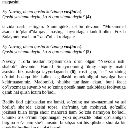
maqtasini:
Ey Navoiy, dema qoshu ko’zining
vasfini et,
Qoshi yosinmu deyin, ko’zi qarosinmu deyin?
(4)
tarzida nashr ettirgan. Shuningdek, ushbu devonni “Mukammal
asarlar to’plami”da qayta nashrga tayyorlagan taniqli olima Fozila
Sulaymonova ham “xato”ni takrorlagan:
Ey Navoiy, dema qoshu ko’zining
vasfini et,
Qoshi yosinmu deyin, ko’zi qarosinmu deyin?
(5)
Navoiy “To’la asarlar to’plami”dan o’rin olgan “Navodir ush-
shabob” devonini Hamid Sulaymonning ilmiy-tanqidiy matni
asosida biz nashrga tayyorlaganda
(6)
, rosti gap, “et” so’zining
o’rnini boshqa bir kalima egallashi mumkinligini xayolga ham
keltirmaganmiz. Madomiki, shubha tug’ilgan ekan, buni faqat
qo’lyozmaga suyanib va so’zning poetik matn tarkibidagi faoliyatiga
qarab hal qilish lozim bo’ladi.
Badiiy ijod tajribasidan ma’lumki, so’zning ma’no-mazmuni va asl
borlig’i she’rda aksini topsa, she’rning tub mohiyati, go’zallik
jozibasi bilan birga shoir mahorati ham So’zda namoyon bo’ladi.
Chunki o’z o’rnini topolmagan yoki uquvsizlik bilan qo’llanilgan
birgina so’z ham she’r husnini buzib,so’zni his qilishda shoirda bir
noqislik borligidan dalolat beradi.