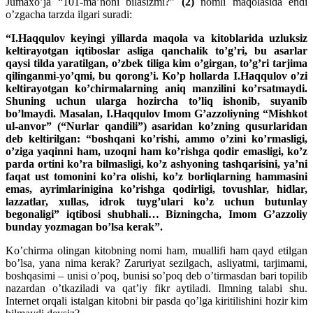
Jumaxo’ja “101-ma’noni bilasizmi?”
(2)
nomli maqolasida endi
o’zgacha tarzda ilgari suradi:
“I.Haqqulov keyingi yillarda maqola va kitoblarida uzluksiz
keltirayotgan iqtiboslar asliga qanchalik to’g’ri, bu asarlar
qaysi tilda yaratilgan, o’zbek tiliga kim o’girgan, to’g’ri tarjima
qilinganmi-yo’qmi, bu qorong’i. Ko’p hollarda I.Haqqulov o’zi
keltirayotgan ko’chirmalarning aniq manzilini ko’rsatmaydi.
Shuning uchun ularga hozircha to’liq ishonib, suyanib
bo’lmaydi. Masalan, I.Haqqulov Imom G’azzoliyning “Mishkot
ul-anvor” (“Nurlar qandili”) asaridan ko’zning qusurlaridan
deb keltirilgan: “boshqani ko’rishi, ammo o’zini ko’rmasligi,
o’ziga yaqinni ham, uzoqni ham ko’rishga qodir emasligi, ko’z
parda ortini ko’ra bilmasligi, ko’z ashyoning tashqarisini, ya’ni
faqat ust tomonini ko’ra olishi, ko’z borliqlarning hammasini
emas, ayrimlarinigina ko’rishga qodirligi, tovushlar, hidlar,
lazzatlar, xullas, idrok tuyg’ulari ko’z uchun butunlay
begonaligi” iqtibosi shubhali… Bizningcha, Imom G’azzoliy
bunday yozmagan bo’lsa kerak”.
Ko’chirma olingan kitobning nomi ham, muallifi ham qayd etilgan
bo’lsa, yana nima kerak? Zaruriyat sezilgach, asliyatmi, tarjimami,
boshqasimi – unisi o’poq, bunisi so’poq deb o’tirmasdan bari topilib
nazardan o’tkaziladi va qat’iy fikr aytiladi. Ilmning talabi shu.
Internet orqali istalgan kitobni bir pasda qo’lga kiritilishini hozir kim