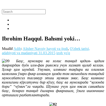
Ibrohim Haqqul. Bahsmi yoki…
Muallif
Adib
:
Alisher Navoiy hayoti va ijodi
,
O'zbek tarixi,
adabiyoti va madaniyati
31.03.2015
izoh yo'q
Баҳс, мунозара ва холис танқид қадим- қадим
даврлардан буён илм-фан ривожи учун хизмат қилиб келган.
Ҳозир ҳам шундай. Умуман, илмнинг тақдири ва олимлик
камолини ўзаро фикр алмашув ҳамда том маънодаги танқидий
муносабатсиз тасаввур этиш мумкин эмас. Баҳс кимнинг
кимлигини кўрсатувчи бир кўзгу, баҳс ва мунозарада “қозонда
бори” “чўмич”га чиқади. Шунинг учун ҳам юксак савиядаги
баҳс, беғараз танқид ёшларни фикрлашга, ўзига ишончнинг
ортишига рағбатлантиради.