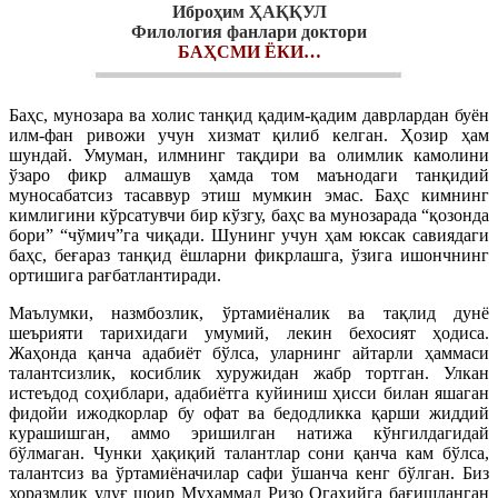
Иброҳим ҲАҚҚУЛ
Филология фанлари доктори
БАҲСМИ ЁКИ…
Баҳс, мунозара ва холис танқид қадим-қадим даврлардан буён
илм-фан ривожи учун хизмат қилиб келган. Ҳозир ҳам
шундай. Умуман, илмнинг тақдири ва олимлик камолини
ўзаро фикр алмашув ҳамда том маънодаги танқидий
муносабатсиз тасаввур этиш мумкин эмас. Баҳс кимнинг
кимлигини кўрсатувчи бир кўзгу, баҳс ва мунозарада “қозонда
бори” “чўмич”га чиқади. Шунинг учун ҳам юксак савиядаги
баҳс, беғараз танқид ёшларни фикрлашга, ўзига ишончнинг
ортишига рағбатлантиради.
Маълумки, назмбозлик, ўртамиёналик ва тақлид дунё
шеърияти тарихидаги умумий, лекин бехосият ҳодиса.
Жаҳонда қанча адабиёт бўлса, уларнинг айтарли ҳаммаси
талантсизлик, косиблик хуружидан жабр тортган. Улкан
истеъдод соҳиблари, адабиётга куйиниш ҳисси билан яшаган
фидойи ижодкорлар бу офат ва бедодликка қарши жиддий
курашишган, аммо эришилган натижа кўнгилдагидай
бўлмаган. Чунки ҳақиқий талантлар сони қанча кам бўлса,
талантсиз ва ўртамиёначилар сафи ўшанча кенг бўлган. Биз
хоразмлик улуғ шоир Муҳаммад Ризо Огаҳийга бағишланган