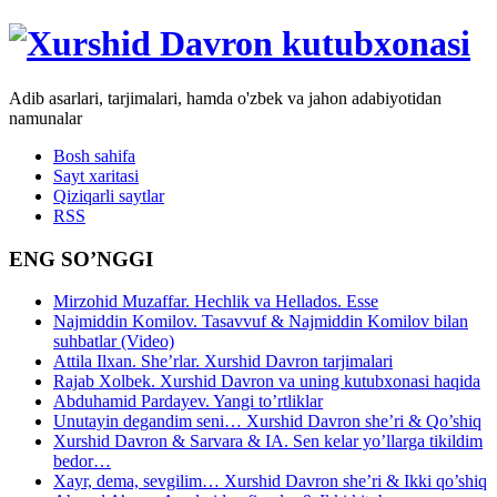
Adib asarlari, tarjimalari, hamda o'zbek va jahon adabiyotidan
namunalar
Bosh sahifa
Sayt xaritasi
Qiziqarli saytlar
RSS
ENG SO’NGGI
Mirzohid Muzaffar. Hechlik va Hellados. Esse
Najmiddin Komilov. Tasavvuf & Najmiddin Komilov bilan
suhbatlar (Video)
Attila Ilxan. She’rlar. Xurshid Davron tarjimalari
Rajab Xolbek. Xurshid Davron va uning kutubxonasi haqida
Abduhamid Pardayev. Yangi to’rtliklar
Unutayin degandim seni… Xurshid Davron she’ri & Qo’shiq
Xurshid Davron & Sarvara & IA. Sen kelar yo’llarga tikildim
bedor…
Xayr, dema, sevgilim… Xurshid Davron she’ri & Ikki qo’shiq