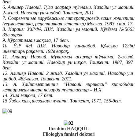
бет
6. Алишер Навоий. Тўла асарлар тўплами. Хазойин ул-маоний.
2-жилд. Наводир уш-шабоб. Тошкент, 2011
7. Современные зарубежные литературоведческие концепции
(герменевтика, рецептивная эстетика) Москва. 1983, стр. 17.
8. Қаранг: ЎзРФА ШИ. Хазойин ул-маоний. Қўзёзма №5663
35в варақ.
9. Кўрсатилган мақола, 17-бет.
10. ЎзР ФА ШИ. Наводир уш-шабоб. Қўлёзма 12360
инвентарь рақамли. 192в варақ.
11. Алишер Навоий. Мукаммал асарлар тўплами. 2-жилд.
Хазойин ул-маоний. Наводир ун-ниҳоя. Тошкент. 1987, 397-
бет.
12. Алишер Навоий. 2-жилд. Хазойин ул-маоний. Наводир уш-
шабоб. 483-ғазал. Тошкент. 2011.
13. А. Ҳайитметовнинг “Навоий лирикаси” китобидан
келтирилган мисра назарда тутилаётир – И.Ҳ.
14. Ўша мақола, 17-бет.
15 Ўзбек халқ шевалари луғати. Тошкент, 1971, 155-бет.
Ibrohim HAQQUL
Filologiya fanlari doktori