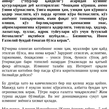
анвор” (“Нурлар қандили”) асаридан кўзнинг
қусурларидан деб келтирилган: “бошқани кўриши, аммо
ўзини кўрмаслиги, ўзига яқинни ҳам, узоқни ҳам кўришга
қодир эмаслиги, кўз парда ортини кўра билмаслиги, кўз
ашёнинг ташқарисини, яъни фақат уст томонини кўра
олиши, кўз борлиқларнинг ҳаммасини эмас,
айримларинигина кўришга қодирлиги, товушлар, ҳидлар,
лаззатлар, хуллас, идрок туйғулари кўз учун бутунлай
бегоналиги” иқтибоси шубҳали… Бизнингча, Имом
Ғаззолий бундай ёзмаган бўлса керак”.
Кўчирма олинган китобнинг номи ҳам, муаллифи ҳам қайд
этилган бўлса, яна нима керак? Зарурият сезилгач, аслиятми,
таржимами, бошқасими – униси ўпоқ, буниси сўпоқ деб
ўтирмасдан бари топилиб назардан ўтказилади ва қатъий
фикр айтилади. Илмнинг талаби шу. Интернет орқали
исталган китобни бир пасда қўлга киритилишини ҳозир ким
билмайди дейсиз?
Бу дунёда хато ва камчиликсиз бир иш қилиш жуда қийин.
Мавжуд хато ё нуқсон холис кўрсатилса, албатта бундан ҳеч
оғринмаслик керак. Тўғри нарса ғалатга чиқарилсачи? Жим
туриш ақлдан бўлмайди. Ва энг донишмандона сукут ҳам
илмнинг зиёнига хизмат қилади.
Маълумки, Алишер Навоийнинг “Қоши ёсинму дейин…” деб