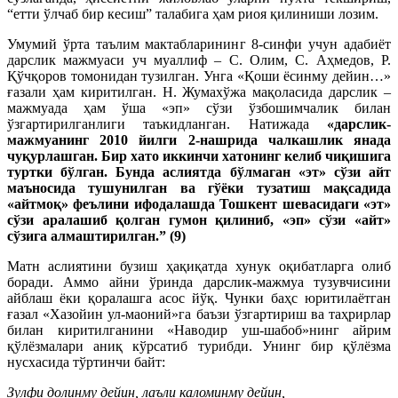
“етти ўлчаб бир кесиш” талабига ҳам риоя қилиниши лозим.
Умумий ўрта таълим мактабларининг 8-синфи учун адабиёт
дарслик мажмуаси уч муаллиф – С. Олим, С. Аҳмедов, Р.
Қўчқоров томонидан тузилган. Унга «Қоши ёсинму дейин…»
ғазали ҳам киритилган. Н. Жумахўжа мақоласида дарслик –
мажмуада ҳам ўша «эп» сўзи ўзбошимчалик билан
ўзгартирилганлиги таъкидланган. Натижада
«дарслик-
мажмуанинг 2010 йилги 2-нашрида чалкашлик янада
чуқурлашган. Бир хато иккинчи хатонинг келиб чиқишига
туртки бўлган. Бунда аслиятда бўлмаган «эт» сўзи айт
маъносида тушунилган ва гўёки тузатиш мақсадида
«айтмоқ» феълини ифодалашда Тошкент шевасидаги «эт»
сўзи аралашиб қолган гумон қилиниб, «эп» сўзи «айт»
сўзига алмаштирилган.”
(9)
Матн аслиятини бузиш ҳақиқатда хунук оқибатларга олиб
боради. Аммо айни ўринда дарслик-мажмуа тузувчисини
айблаш ёки қоралашга асос йўқ. Чунки баҳс юритилаётган
ғазал «Хазойин ул-маоний»га баъзи ўзгартириш ва таҳрирлар
билан киритилганини «Наводир уш-шабоб»нинг айрим
қўлёзмалари аниқ кўрсатиб турибди. Унинг бир қўлёзма
нусхасида тўртинчи байт:
Зулфи долинму дейин, лаъли каломинму дейин,