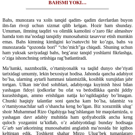
BAHSMI YOKI…
Bahs, munozara va xolis tanqid qadim- qadim davrlardan buyon
ilm-fan rivoji uchun xizmat qilib kelgan. Hozir ham shunday.
Umuman, ilmning taqdiri va olimlik kamolini o’zaro fikr almashuv
hamda tom ma’nodagi tanqidiy munosabatsiz tasavvur etish mumkin
emas. Bahs kimning kimligini ko’rsatuvchi bir ko’zgu, bahs va
munozarada “qozonda bori” “cho’mich”ga chiqadi. Shuning uchun
ham yuksak saviyadagi bahs, beg’araz tanqid yoshlarni fikrlashga,
o’ziga ishonchning ortishiga rag’batlantiradi.
Ma’lumki, nazmbozlik, o’rtamiyonalik va taqlid dunyo she’riyati
tarixidagi umumiy, lekin bexosiyat hodisa. Jahonda qancha adabiyot
bo’lsa, ularning aytarli hammasi talantsizlik, kosiblik xurujidan jabr
tortgan. Ulkan iste’dod sohiblari, adabiyotga kuyinish hissi bilan
yashagan fidoyi ijodkorlar bu ofat va bedodlikka qarshi jiddiy
kurashishgan, ammo erishilgan natija ko’ngildagiday bo’lmagan.
Chunki haqiqiy talantlar soni qancha kam bo’lsa, talantsiz va
o’rtamiyonachilar safi o’shancha keng bo’lgan. Biz xorazmlik ulug’
shoir Muhammad Rizo Ogahiyga bag’ishlangan bir maqolamizda, u
yashagan davr adabiy muhitida ham qofiyabozlik ancha keng
quloch yozganini ta’kidlab, o’z adabiyotidagi bunday hodisaga
G’arb san’atkorining munosabatini anglatish ma’nosida bir iqtibos
keltirgan edik. Toshkent shahar Mirzo Ulug’bek tumanlararo