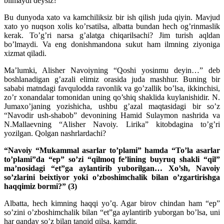
bilmaydi deysiz?
Bu dunyoda xato va kamchiliksiz bir ish qilish juda qiyin. Mavjud
xato yo nuqson xolis ko’rsatilsa, albatta bundan hech og’rinmaslik
kerak. To’g’ri narsa g’alatga chiqarilsachi? Jim turish aqldan
bo’lmaydi. Va eng donishmandona sukut ham ilmning ziyoniga
xizmat qiladi.
Ma’lumki, Alisher Navoiyning “Qoshi yosinmu deyin…” deb
boshlanadigan g’azali elimiz orasida juda mashhur. Buning bir
sababi matndagi favqulodda ravonlik va go’zallik bo’lsa, ikkinchisi,
zo’r xonandalar tomonidan uning qo’shiq shaklida kuylanishidir. N.
Jumaxo’janing yozishicha, ushbu g’azal maqtasidagi bir so’z
“Navodir ush-shabob” devonining Hamid Sulaymon nashrida va
N.Mallaevning “Alisher Navoiy. Lirika” kitobdagina to’g’ri
yozilgan. Qolgan nashrlardachi?
“Navoiy “Mukammal asarlar to’plami” hamda “To’la asarlar
to’plami”da “ep” so’zi “qilmoq fe’lining buyruq shakli “qil”
ma’nosidagi “et”ga aylantirib yuborilgan… Xo’sh, Navoiy
so’zlarini beixtiyor yoki o’zboshimchalik bilan o’zgartirishga
haqqimiz bormi?”
(3)
Albatta, hech kimning haqqi yo’q. Agar birov chindan ham “ep”
so’zini o’zboshimchalik bilan “et”ga aylantirib yuborgan bo’lsa, uni
har qanday so’z bilan tanqid qilsa, kamdir.