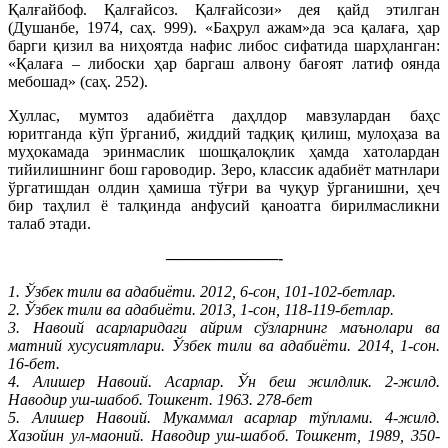
Қалғайбоф. Қалғайсоз. Қалғайсози» дея қайд этилган
(Душанбе, 1974, саҳ. 999). «Баҳрул ажам»да эса қалаға, ҳар
барги қизил ва ниҳоятда нафис либос сифатида шарҳланган:
«Қалаға – либоски ҳар баргаш алвону бағоят латиф оянда
мебошад» (саҳ. 252).
Хуллас, мумтоз адабиётга даҳлдор мавзулардан баҳс
юритганда кўп ўрганиб, жиддий тадқиқ қилиш, мулоҳаза ва
муҳокамада эринмаслик шошқалоқлик ҳамда хатолардан
тийилишнинг бош гароводир. Зеро, классик адабиёт матнлари
ўргатишдан олдин ҳамиша тўғри ва чуқур ўрганишни, ҳеч
бир таҳлил ё талқинда анфусий қаноатга бирилмасликни
талаб этади.
———————-
1. Ўзбек тили ва адабиёти. 2012, 6-сон, 101-102-бетлар.
2. Ўзбек тили ва адабиёти. 2013, 1-сон, 118-119-бетлар.
3. Навоий асарларидаги айрим сўзларнинг маънолари ва
матний хусусиятлари. Ўзбек тили ва адабиёти. 2014, 1-сон.
16-бет.
4. Алишер Навоий. Асарлар. Ўн беш жилдлик. 2-жилд.
Наводир уш-шабоб. Тошкент. 1963. 278-бет
5. Алишер Навоий. Мукаммал асарлар тўплами. 4-жилд.
Хазойин ул-маоний. Наводир уш-шабоб. Тошкент, 1989, 350-