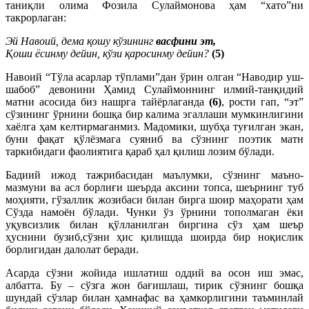
таниқли олима Фозила Сулаймонова ҳам “хато”ни
такрорлаган:
Эй Навоий, дема қошу кўзининг
васфини эт,
Қоши ёсинму дейин, кўзи қаросинму дейин?
(5)
Навоий “Тўла асарлар тўплами”дан ўрин олган “Наводир уш-
шабоб” девонини Ҳамид Сулаймоннинг илмий-танқидий
матни асосида биз нашрга тайёрлаганда
(6)
, рости гап, “эт”
сўзининг ўрнини бошқа бир калима эгаллаши мумкинлигини
хаёлга ҳам келтирмаганмиз. Мадомики, шубҳа туғилган экан,
буни фақат қўлёзмага суяниб ва сўзнинг поэтик матн
таркибидаги фаолиятига қараб ҳал қилиш лозим бўлади.
Бадиий ижод тажрибасидан маълумки, сўзнинг маъно-
мазмуни ва асл борлиғи шеърда аксини топса, шеърнинг туб
моҳияти, гўзаллик жозибаси билан бирга шоир маҳорати ҳам
Сўзда намоён бўлади. Чунки ўз ўрнини тополмаган ёки
уқувсизлик билан қўлланилган биргина сўз ҳам шеър
ҳуснини бузиб,сўзни ҳис қилишда шоирда бир ноқислик
борлигидан далолат беради.
Асарда сўзни жойида ишлатиш оддий ва осон иш эмас,
албатта. Бу – сўзга жон бағишлаш, тирик сўзнинг бошқа
шундай сўзлар билан ҳамнафас ва ҳамкорлигини таъминлай