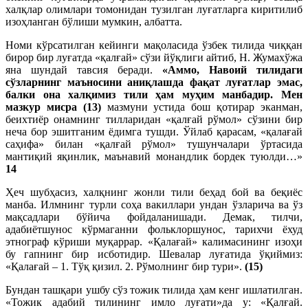
халқлар олимлари томонидан тузилган луғатларга киритилиб
изоҳланган бўлиши мумкин, албатта.
Номи кўрсатилган кейинги мақоласида ўзбек тилида чиққан
бирор бир луғатда «қалғай» сўзи йўқлиги айтиб, Н. Жумахўжа
яна шундай тавсия беради.
«Аммо, Навоий тилидаги
сўзларнинг маъносини аниқлашда фақат луғатлар эмас,
балки она халқимиз тили ҳам муҳим манбадир. Мен
мазкур мисра
(13)
мазмуни устида бош қотирар эканман,
беихтиёр онамнинг тилларидан «қалғай рўмол» сўзини бир
неча бор эшитганим ёдимга тушди. Ўйлаб қарасам, «қалағай
саҳифа» билан «қалғай рўмол» тушунчалари ўртасида
мантиқий яқинлик, маънавий монандлик бордек туюлди…»
14
Ҳеч шубҳасиз, халқнинг жонли тили беҳад бой ва беқиёс
манба. Илмнинг турли соҳа вакиллари ундан ўзларича ва ўз
мақсадлари бўйича фойдаланишади. Демак, тилчи,
адабиётшунос кўрмаганни фольклоршунос, тарихчи ёхуд
этнограф кўриши муқаррар. «Қалағай» калимасининг изоҳи
бу гапнинг бир исботидир. Шевалар луғатида ўқиймиз:
«Қалағай – 1. Тўқ қизил. 2. Рўмолнинг бир тури».
(15)
Бундан ташқари ушбу сўз тожик тилида ҳам кенг ишлатилган.
«Тожик адабий тилининг имло луғати»да у: «Қалғай.