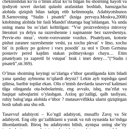
chekinishdan ko’ra o’limni afzal ko’ra bilgan bu shoirning hayoti va
ijodiyoti sovet davlati qulashi arafasidan boshlab, hanuzgacha
alohida qiziqish bilan tadqiq etib kelinmoqda. Adabiyotshunos
B.Sarnovning “Stalin i pisateli” (kniga pervaya.Moskva,2008)
kitobining alohida bir fasli Mandel`shtamga bag’ishlangan. Va unda
uning mana bu so’zlari keltirilgan: “Vse proizvedeniya mirovoy
literaturi ya delyu na razreshennie i napisannie bez razresheniya.
Pervie-eto mraz`, vtorie-vorovannie vozdux. Pisatelyam, kotorie
pishut zaranee razreshennie veshi, ya xochu plevat` v litso, xochu
bit` ix polkoy po golove i vsex posodit` za stol v Dom Gertsina
postaviv pered kajdim stakan politseyskogo chayu… Etim
pisatelyam ya zapretil bi vstupat` brak i imet detey…”(“Stalin i
pisateli”,str.369).
O’lmas shoirning keyingi so’zlariga e’tibor qaratilganda kim biladi
yana qanday aybnoma to’qilardi deysiz? Lekin ayb topishga qasd
qilinsa, baribir topilar ekan. Olis o’tmish davrlarda tasavvuf kalimasi
tilga olinganda ota-bobolarimiz, eng avvalo, ishq, ma’rifat va
haqiqat saboqlarini o’ylashgan. Axloq go’zalligi, qalb tasfiyasi,
ruhiy balog’atga alohida e’tibor ? mutasavviflikka ularni qiziqtirgan
bosh sabab ana shu edi.
Tasavvuf adabiyoti – Ko’ngil adabiyoti, musaffo Zavq va Sir
adabiyoti. Eng oliy go’zalliklarni u yurak va ruh oynasida ko’rishga
ilhomlantiradi. Biroq bu adabiyotni bilish, ayniqsa uning she’riy