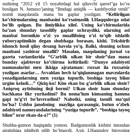
sudining “2012 yil 15 noyabrdagi hal qiluvchi qarori”ga ko’ra
bosilgan N. Jumaxo’janing “Ilmdagi aniqlik — kashfiyotlar omili”
nomli maqolasida mana bu gaplar yozilgan:
“Keltirilgan
ko’chirmalarning manbasini ko’rsatmaslik I.Haqqulovga odat
bo’lib qolgan. Bu ilmiylikka xilof. Uning ko’chirmalarida
ba’zan shunday tasodifiy gaplar uchraydiki, ularning asl
manbai bormikin o’zi yo muallifning o’zi to’qib ishlatib
yuboryaptimikin degan shubhaga borasan, kishi. Tekshirib
ishonch hosil qilay desang havola yo’q. Balki, shuning uchun
manbani yashirar muallif? Masalan, maqolaning jurnal va
gazeta variantlarida “G’arblik ulkan bir shoir”dan mana
bunday ajabtovur ko’chirma keltiriladi: “Dunyo adabiyoti
namunalarini men ikkiga ajrataman: ruxsat ila ruxsatsiz
yozilgan asarlar… Avvaldan hech ta’qiqlanmagan mavzularda
yozadiganlarning men yuziga tupurib, boshiga tayoq bilan
urgim keladi…” Qiziq-ku! Kim ekan bu g’arblik ulkan shoir?
Aniqroq aytishning iloji bormi? Ulkan shoir ham shunday
bachkana fikr yuritadimi? Bu noma’lum kimsaning hamma
gapi to’g’ri bo’laveradimi? Nahotki, uning tasnifi ma’qul
bo’lsa? Ushbu janobning mayliga qarasangiz, butun o’zbek
adabiyoti namoyandalarining “yuziga tupurib”, “boshiga tayoq
bilan” urar ekan-da-a?”
(1)
Shubha-gumon haqiqatda yomon. Badgumonlik kishini imondan
ajratishiga ishtiboh qilib bo’lmaydi. Axir, I.Haqqulov birovning