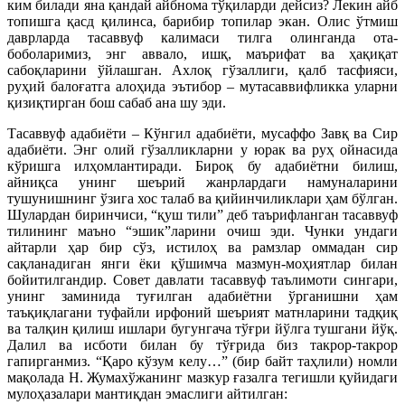
ким билади яна қандай айбнома тўқиларди дейсиз? Лекин айб
топишга қасд қилинса, барибир топилар экан. Олис ўтмиш
даврларда тасаввуф калимаси тилга олинганда ота-
боболаримиз, энг аввало, ишқ, маърифат ва ҳақиқат
сабоқларини ўйлашган. Ахлоқ гўзаллиги, қалб тасфияси,
руҳий балоғатга алоҳида эътибор ‒ мутасаввифликка уларни
қизиқтирган бош сабаб ана шу эди.
Тасаввуф адабиёти – Кўнгил адабиёти, мусаффо Завқ ва Сир
адабиёти. Энг олий гўзалликларни у юрак ва руҳ ойнасида
кўришга илҳомлантиради. Бироқ бу адабиётни билиш,
айниқса унинг шеърий жанрлардаги намуналарини
тушунишнинг ўзига хос талаб ва қийинчиликлари ҳам бўлган.
Шулардан биринчиси, “қуш тили” деб таърифланган тасаввуф
тилининг маъно “эшик”ларини очиш эди. Чунки ундаги
айтарли ҳар бир сўз, истилоҳ ва рамзлар оммадан сир
сақланадиган янги ёки қўшимча мазмун-моҳиятлар билан
бойитилгандир. Совет давлати тасаввуф таълимоти сингари,
унинг заминида туғилган адабиётни ўрганишни ҳам
таъқиқлагани туфайли ирфоний шеърият матнларини тадқиқ
ва талқин қилиш ишлари бугунгача тўғри йўлга тушгани йўқ.
Далил ва исботи билан бу тўғрида биз такрор-такрор
гапирганмиз. “Қаро кўзум келу…” (бир байт таҳлили) номли
мақолада Н. Жумахўжанинг мазкур ғазалга тегишли қуйидаги
мулоҳазалари мантиқдан эмаслиги айтилган: