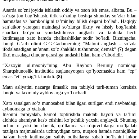
Asarda so’zni joyida ishlatish oddiy va oson ish emas, albatta. Bu –
so’zga jon bag’ishlash, tirik so’zning boshqa shunday so’zlar bilan
hamnafas va hamkorligini ta’minlay bilish degani bo’ladi. Haqiqiy
san’atkor yaratgan matndagi so’zlarga fikriy va hissiy bog’lanish
shartlari bo’yicha yondashilmasa anglash va tahlilda hech
kutilmagan xato hamda chalkashliklar sodir bo’ladi. Bizningcha,
taniqli G’arb olimi G.G.Gadamerning “Matnni anglash – so’zda
ifodalanadigan an’anani so’z shaklida tushunmoq demak”
(7)
degan
fikri masalaga chuqur qarashga undashi bilan ham e’tiborlidir.
“Xazoyin ul-maoniy”ning Abu Rayhon Beruniy nomidagi
Sharqshunoslik institutida saqlanayotgan qo’lyozmasida ham “ep”
emas “et” yozig’lik turibdi.
(8)
Matn asliyatini nazarga ilmaslik esa tabiiyki turli-tuman keraksiz
tanqid va taxminiy ayblovlarga yo’l ochadi.
Xato sanalgan so’z munosabati bilan ilgari surilgan endi navbatdagi
aybnomaga to’xtalsak.
Insonni tarbiyalab, kamol toptirishda maktab hayoti va ta’limi
alohida ahamiyat kasb etishini ko’pchilik yaxshi anglaydi. Shuning
uchun u yoki bu darslik, qo’llanma va o’quvchilarga mo’ljallab
tuzilgan majmualarda uchraydigan xato, nuqson hamda noaniqliklar
ba’zan hech kutilmagan salbiy oqibatlarga sabab bo’lishini inkor