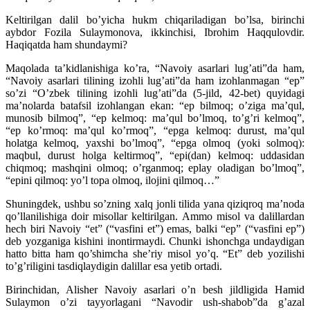
Keltirilgan dalil bo’yicha hukm chiqariladigan bo’lsa, birinchi
aybdor Fozila Sulaymonova, ikkinchisi, Ibrohim Haqqulovdir.
Haqiqatda ham shundaymi?
Maqolada ta’kidlanishiga ko’ra, “Navoiy asarlari lug’ati”da ham,
“Navoiy asarlari tilining izohli lug’ati”da ham izohlanmagan “ep”
so’zi “O’zbek tilining izohli lug’ati”da (5-jild, 42-bet) quyidagi
ma’nolarda batafsil izohlangan ekan: “ep bilmoq; o’ziga ma’qul,
munosib bilmoq”, “ep kelmoq: ma’qul bo’lmoq, to’g’ri kelmoq”,
“ep ko’rmoq: ma’qul ko’rmoq”, “epga kelmoq: durust, ma’qul
holatga kelmoq, yaxshi bo’lmoq”, “epga olmoq (yoki solmoq):
maqbul, durust holga keltirmoq”, “epi(dan) kelmoq: uddasidan
chiqmoq; mashqini olmoq; o’rganmoq; eplay oladigan bo’lmoq”,
“epini qilmoq: yo’l topa olmoq, ilojini qilmoq…”
Shuningdek, ushbu so’zning xalq jonli tilida yana qiziqroq ma’noda
qo’llanilishiga doir misollar keltirilgan. Ammo misol va dalillardan
hech biri Navoiy “et” (“vasfini et”) emas, balki “ep” (“vasfini ep”)
deb yozganiga kishini inontirmaydi. Chunki ishonchga undaydigan
hatto bitta ham qo’shimcha she’riy misol yo’q. “Et” deb yozilishi
to’g’riligini tasdiqlaydigin dalillar esa yetib ortadi.
Birinchidan, Alisher Navoiy asarlari o’n besh jildligida Hamid
Sulaymon o’zi tayyorlagani “Navodir ush-shabob”da g’azal