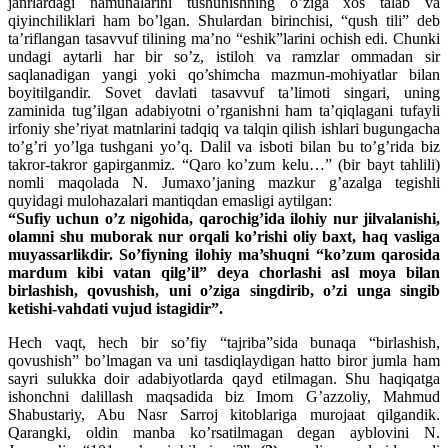
janrlardagi namunalarini tushunishning o’ziga xos talab va
qiyinchiliklari ham bo’lgan. Shulardan birinchisi, “qush tili” deb
ta’riflangan tasavvuf tilining ma’no “eshik”larini ochish edi. Chunki
undagi aytarli har bir so’z, istiloh va ramzlar ommadan sir
saqlanadigan yangi yoki qo’shimcha mazmun-mohiyatlar bilan
boyitilgandir. Sovet davlati tasavvuf ta’limoti singari, uning
zaminida tug’ilgan adabiyotni o’rganishni ham ta’qiqlagani tufayli
irfoniy she’riyat matnlarini tadqiq va talqin qilish ishlari bugungacha
to’g’ri yo’lga tushgani yo’q. Dalil va isboti bilan bu to’g’rida biz
takror-takror gapirganmiz. “Qaro ko’zum kelu…” (bir bayt tahlili)
nomli maqolada N. Jumaxo’janing mazkur g’azalga tegishli
quyidagi mulohazalari mantiqdan emasligi aytilgan:
“Sufiy uchun o’z nigohida, qarochig’ida ilohiy nur jilvalanishi,
olamni shu muborak nur orqali ko’rishi oliy baxt, haq vasliga
muyassarlikdir. So’fiyning ilohiy ma’shuqni “ko’zum qarosida
mardum kibi vatan qilg’il” deya chorlashi asl moya bilan
birlashish, qovushish, uni o’ziga singdirib, o’zi unga singib
ketishi-vahdati vujud istagidir”.
Hech vaqt, hech bir so’fiy “tajriba”sida bunaqa “birlashish,
qovushish” bo’lmagan va uni tasdiqlaydigan hatto biror jumla ham
sayri sulukka doir adabiyotlarda qayd etilmagan. Shu haqiqatga
ishonchni dalillash maqsadida biz Imom G’azzoliy, Mahmud
Shabustariy, Abu Nasr Sarroj kitoblariga murojaat qilgandik.
Qarangki, oldin manba ko’rsatilmagan degan ayblovini N.