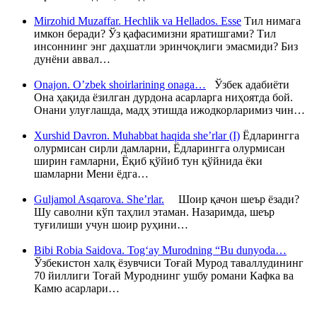
Mirzohid Muzaffar. Hechlik va Hellados. Esse
Тил нимага
имкон беради? Ўз қафасимизни яратишгами? Тил
инсоннинг энг даҳшатли эринчоқлиги эмасмиди? Биз
дунёни аввал…
Onajon. O’zbek shoirlarining onaga…
Ўзбек адабиёти
Она ҳақида ёзилган дурдона асарларга ниҳоятда бой.
Онани улуғлашда, мадҳ этишда ижодкорларимиз чин…
Xurshid Davron. Muhabbat haqida she’rlar (I)
Ёдларингга
олурмисан сирли дамларни, Ёдларингга олурмисан
ширин ғамларни, Ёқиб қўйиб тун қўйнида ёки
шамларни Мени ёдга…
Guljamol Asqarova. She’rlar.
Шоир қачон шеър ёзади?
Шу саволни кўп таҳлил этаман. Назаримда, шеър
туғилиши учун шоир руҳини…
Bibi Robia Saidova. Tog‘ay Murodning “Bu dunyoda…
Ўзбекистон халқ ёзувчиси Тоғай Мурод таваллудининг
70 йиллиги Тоғай Муроднинг ушбу романи Кафка ва
Камю асарлари…