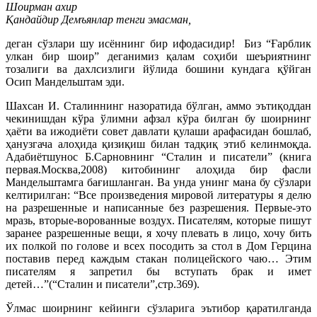
Шоирман ахир
Қандайдир Демъянлар тенги эмасман,
деган сўзлари шу исённинг бир ифодасидир! Биз “Ғарблик
улкан бир шоир” деганимиз қалам соҳиби шеъриятнинг
тозалиги ва дахлсизлиги йўлида бошини кундага қўйган
Осип Мандельштам эди.
Шахсан И. Сталиннинг назоратида бўлган, аммо эътиқоддан
чекинишдан кўра ўлимни афзал кўра билган бу шоирнинг
ҳаёти ва ижодиёти совет давлати қулаши арафасидан бошлаб,
ҳанузгача алоҳида қизиқиш билан тадқиқ этиб келинмоқда.
Адабиётшунос Б.Сарновнинг “Сталин и писатели” (книга
первая.Москва,2008) китобининг алоҳида бир фасли
Мандельштамга бағишланган. Ва унда унинг мана бу сўзлари
келтирилган: “Все произведения мировой литературы я делю
на разрешенные и написанные без разрешения. Первые-это
мразь, вторые-ворованные воздух. Писателям, которые пишут
заранее разрешенные вещи, я хочу плевать в лицо, хочу бить
их полкой по голове и всех посодить за стол в Дом Герцина
поставив перед каждым стакан полицейского чаю… Этим
писателям я запретил бы вступать брак и имет
детей…”(“Сталин и писатели”,стр.369).
Ўлмас шоирнинг кейинги сўзларига эътибор қаратилганда