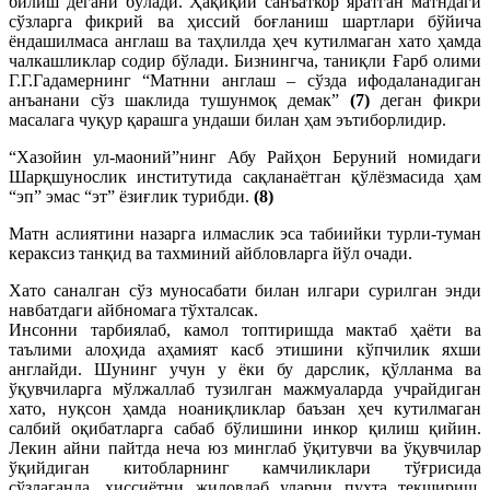
билиш дегани бўлади. Ҳақиқий санъаткор яратган матндаги
сўзларга фикрий ва ҳиссий боғланиш шартлари бўйича
ёндашилмаса англаш ва таҳлилда ҳеч кутилмаган хато ҳамда
чалкашликлар содир бўлади. Бизнингча, таниқли Ғарб олими
Г.Г.Гадамернинг “Матнни англаш – сўзда ифодаланадиган
анъанани сўз шаклида тушунмоқ демак”
(7)
деган фикри
масалага чуқур қарашга ундаши билан ҳам эътиборлидир.
“Хазойин ул-маоний”нинг Абу Райҳон Беруний номидаги
Шарқшунослик институтида сақланаётган қўлёзмасида ҳам
“эп” эмас “эт” ёзиғлик турибди.
(8)
Матн аслиятини назарга илмаслик эса табиийки турли-туман
кераксиз танқид ва тахминий айбловларга йўл очади.
Хато саналган сўз муносабати билан илгари сурилган энди
навбатдаги айбномага тўхталсак.
Инсонни тарбиялаб, камол топтиришда мактаб ҳаёти ва
таълими алоҳида аҳамият касб этишини кўпчилик яхши
англайди. Шунинг учун у ёки бу дарслик, қўлланма ва
ўқувчиларга мўлжаллаб тузилган мажмуаларда учрайдиган
хато, нуқсон ҳамда ноаниқликлар баъзан ҳеч кутилмаган
салбий оқибатларга сабаб бўлишини инкор қилиш қийин.
Лекин айни пайтда неча юз минглаб ўқитувчи ва ўқувчилар
ўқийдиган китобларнинг камчиликлари тўғрисида
сўзлаганда, ҳиссиётни жиловлаб уларни пухта текшириш,