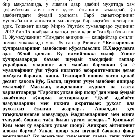
бир мақоламизда, у яшаган давр адабий муҳитида ҳам
қофиябозлик анча кенг қулоч ёзганини таъкидлаб, ўз
адабиётидаги бундай ҳодисага Ғарб санъаткорининг
муносабатини англатиш маъносида бир иқтибос келтирган
эдик. Тошкент шаҳар Мирзо Улуғбек туманлараро судининг
“2012 йил 15 ноябрдаги ҳал қилувчи қарори”га кўра босилган
Н. Жумахўжанинг “Илмдаги аниқлик — кашфиётлар омили”
номли мақоласида мана бу гаплар ёзилган:
“Келтирилган
кўчирмаларнинг манбасини кўрсатмаслик И.Ҳаққуловга
одат бўлиб қолган. Бу илмийликка хилоф. Унинг
кўчирмаларида баъзан шундай тасодифий гаплар
учрайдики, уларнинг асл манбаи бормикин ўзи ё
муаллифнинг ўзи тўқиб ишлатиб юборяптимикин деган
шубҳага борасан, киши. Текшириб ишонч ҳосил қилай
десанг ҳавола йўқ. Балки, шунинг учун манбани яширар
муаллиф? Масалан, мақоланинг журнал ва газета
вариантларида “Ғарблик улкан бир шоир”дан мана бундай
ажабтовур кўчирма келтирилади: “Дунё адабиёти
намуналарини мен иккига ажратаман: рухсат ила
рухсатсиз ёзилган асарлар… Аввалдан ҳеч
таъқиқланмаган мавзуларда ёзадиганларнинг мен юзига
тупуриб, бошига таёқ билан ургим келади…” Қизиқ-ку!
Ким экан бу ғарблик улкан шоир? Аниқроқ айтишнинг
иложи борми? Улкан шоир ҳам шундай бачкана фикр
юритадими? Бу номаълум кимсанинг ҳамма гапи тўғри