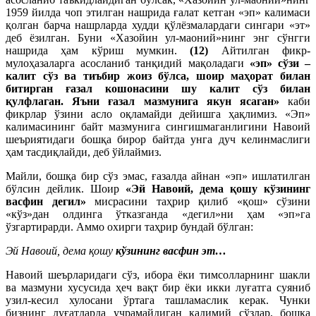
1959 йилда чоп этилган нашрида ғалат кетган «эп» калимаси
қолган барча нашрларда худди қўлёзмалардаги сингари «эт»
деб ёзилган. Буни «Хазойин ул-маоний»нинг энг сўнгги
нашрида ҳам кўриш мумкин.
(12)
Айтилган фикр-
мулоҳазаларга асосланиб танқидий мақоладаги
«эп» сўзи –
калит сўз ва тиъбир жоиз бўлса, шоир маҳорат билан
битирган ғазал кошонасини шу калит сўз билан
қулфлаган. Яъни ғазал мазмунига якун ясаган»
каби
фикрлар ўзини асло оқламайди дейишга ҳақлимиз. «Эп»
калимасининг байт мазмунига сингишмаганлигини Навоий
шеъриятидаги бошқа бирор байтда унга дуч келинмаслиги
ҳам тасдиқлайди, деб ўйлаймиз.
Майли, бошқа бир сўз эмас, ғазалда айнан «эп» ишлатилган
бўлсин дейлик. Шоир
«Эй Навоий, дема қошу кўзининг
васфин дегил»
мисрасини таҳрир қилиб «қош» сўзини
«кўз»дан олдинга ўтказганда «дегил»ни ҳам «эп»га
ўзгартирарди. Аммо охирги таҳрир бундай бўлган:
Эй Навоий, дема қошу
кўзининг васфин эт…
Навоий шеърларидаги сўз, ибора ёки тимсолларнинг шакли
ва мазмуни хусусида ҳеч вақт бир ёки икки луғатга суяниб
узил-кесил хулосани ўртага ташламаслик керак. Чунки
бизнинг луғатларда учрамайдиган қадимий сўзлар, бошқа