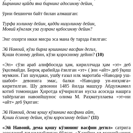
Бирининг қайди яна бирнинг адосинму дейин,
ўрни бешинчи байт билан алмашган:
Турфа холинму дейин, қадди ниҳолинму дейин,
Мовий кўнглак уза гулранг қабосинму дейин?
Энг охирги икки мисра эса мана бу тарзда ёзилган:
Эй Навоий, кўзи бирла қошининг васфин дегил,
Қоши ёсинму дейин, кўзи қоросинму дейин?
(10)
«Эп» сўзи араб алифбосида ҳам, кириллчада ҳам «эт» деб
ўқилмайди. Бироқ арабийда ёзилган «эт» ( )ни «айт» деб ўқиш
мумкин. Гап шундаки, ушбу ғазал илк маротаба «Наводир уш-
шабоб» девонига эмас, балки «Наводир ун-ниҳояга»
киритилган. Шу девонни 1485 йилда машҳур Абдулжамил
котиб томонидан Ҳиротда кўчирилган нусха асосида нашрга
тайёрлаган навоийшунос олима М. Раҳматуллаева «эт»ни
«айт» деб ўқиган:
Эй Навоий, дема қошу кўзининг васфини айт,
Қоши ёсинму дейин, кўзи қоросинму дейин?
(11)
«Эй Навоий, дема қошу кўзининг васфин дегил»
сатрига
асосланиб таъкидлайдиган бўлсак, «Хазойин ул-маоний»нинг