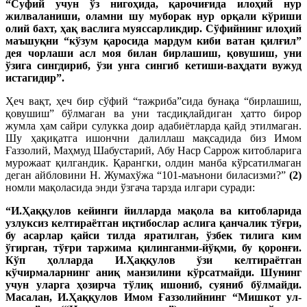
“Суфий учун ўз нигоҳида, қарочиғида илоҳий нур
жилваланиши, оламни шу муборак нур орқали кўриши
олий бахт, ҳақ васлига муяссарликдир. Сўфийнинг илоҳий
маъшуқни “кўзум қаросида мардум киби ватан қилғил”
дея чорлаши асл моя билан бирлашиш, қовушиш, уни
ўзига сингдириб, ўзи унга сингиб кетиши-ваҳдати вужуд
истагидир”.
Ҳеч вақт, ҳеч бир сўфий “тажриба”сида бунақа “бирлашиш,
қовушиш” бўлмаган ва уни тасдиқлайдиган ҳатто бирор
жумла ҳам сайри сулукка доир адабиётларда қайд этилмаган.
Шу ҳақиқатга ишончни далиллаш мақсадида биз Имом
Ғаззолий, Маҳмуд Шабустарий, Абу Наср Саррож китобларига
мурожаат қилгандик. Қарангки, олдин манба кўрсатилмаган
деган айбловини Н. Жумахўжа “101-маънони биласизми?”
(2)
номли мақоласида энди ўзгача тарзда илгари суради:
“И.Ҳаққулов кейинги йилларда мақола ва китобларида
узлуксиз келтираётган иқтибослар аслига қанчалик тўғри,
бу асарлар қайси тилда яратилган, ўзбек тилига ким
ўгирган, тўғри таржима қилинганми-йўқми, бу қоронғи.
Кўп ҳолларда И.Ҳаққулов ўзи келтираётган
кўчирмаларнинг аниқ манзилини кўрсатмайди. Шунинг
учун уларга ҳозирча тўлиқ ишониб, суяниб бўлмайди.
Масалан, И.Ҳаққулов Имом Ғаззолийнинг “Мишкот ул-