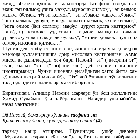
жилд, 42-бет) қуйидаги маъноларда батафсил изоҳланган
экан: “эп билмоқ; ўзига маъқул, муносиб билмоқ”, “эп келмоқ:
маъқул бўлмоқ, тўғри келмоқ”, “эп кўрмоқ: маъқул кўрмоқ”,
“эпга келмоқ: дуруст, маъқул ҳолатга келмоқ, яхши бўлмоқ”,
“эпга олмоқ (ёки солмоқ): мақбул, дуруст ҳолга келтирмоқ”,
“эпи(дан) келмоқ: уддасидан чиқмоқ; машқини олмоқ;
ўрганмоқ; эплай оладиган бўлмоқ”, “эпини қилмоқ: йўл топа
олмоқ, иложини қилмоқ…”
Шунингдек, ушбу сўзнинг халқ жонли тилида яна қизиқроқ
маънода қўлланилишига доир мисоллар келтирилган. Аммо
мисол ва далиллардан ҳеч бири Навоий “эт” (“васфини эт”)
эмас, балки “эп” (“васфини эп”) деб ёзганига кишини
инонтирмайди. Чунки ишончга ундайдиган ҳатто битта ҳам
қўшимча шеърий мисол йўқ. “Эт” деб ёзилиши тўғрилигини
тасдиқлайдигин далиллар эса етиб ортади.
Биринчидан, Алишер Навоий асарлари ўн беш жилдлигида
Ҳамид Сулаймон ўзи тайёрлагани “Наводир уш-шабоб”да
ғазал мақтасини:
Эй Навоий, дема қошу кўзининг
васфини эт,
Қоши ёсинму дейин, кўзи қаросинму дейин?
(4)
тарзида нашр эттирган. Шунингдек, ушбу девонни
“Мукаммал асарлар тўплами”да қайта нашрга тайёрлаган