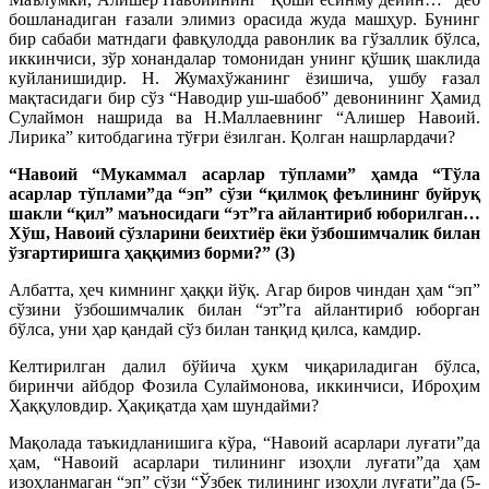
бошланадиган ғазали элимиз орасида жуда машҳур. Бунинг
бир сабаби матндаги фавқулодда равонлик ва гўзаллик бўлса,
иккинчиси, зўр хонандалар томонидан унинг қўшиқ шаклида
куйланишидир. Н. Жумахўжанинг ёзишича, ушбу ғазал
мақтасидаги бир сўз “Наводир уш-шабоб” девонининг Ҳамид
Сулаймон нашрида ва Н.Маллаевнинг “Алишер Навоий.
Лирика” китобдагина тўғри ёзилган. Қолган нашрлардачи?
“Навоий “Мукаммал асарлар тўплами” ҳамда “Тўла
асарлар тўплами”да “эп” сўзи “қилмоқ феълининг буйруқ
шакли “қил” маъносидаги “эт”га айлантириб юборилган…
Хўш, Навоий сўзларини беихтиёр ёки ўзбошимчалик билан
ўзгартиришга ҳаққимиз борми?”
(3)
Албатта, ҳеч кимнинг ҳаққи йўқ. Агар биров чиндан ҳам “эп”
сўзини ўзбошимчалик билан “эт”га айлантириб юборган
бўлса, уни ҳар қандай сўз билан танқид қилса, камдир.
Келтирилган далил бўйича ҳукм чиқариладиган бўлса,
биринчи айбдор Фозила Сулаймонова, иккинчиси, Иброҳим
Ҳаққуловдир. Ҳақиқатда ҳам шундайми?
Мақолада таъкидланишига кўра, “Навоий асарлари луғати”да
ҳам, “Навоий асарлари тилининг изоҳли луғати”да ҳам
изоҳланмаган “эп” сўзи “Ўзбек тилининг изоҳли луғати”да (5-