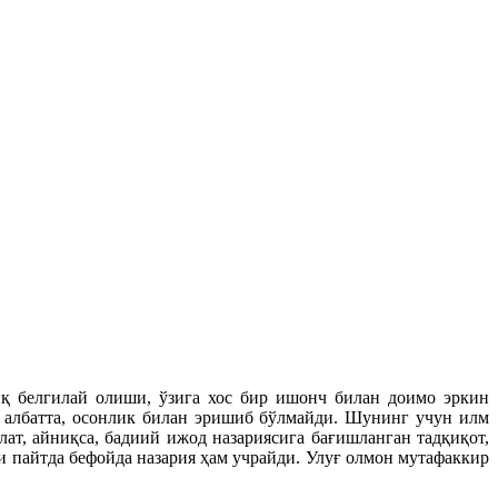
иқ белгилай олиши, ўзига хос бир ишонч билан доимо эркин
, албатта, осонлик билан эришиб бўлмайди. Шунинг учун илм
ат, айниқса, бадиий ижод назариясига бағишланган тадқиқот,
и пайтда бефойда назария ҳам учрайди. Улуғ олмон мутафаккир