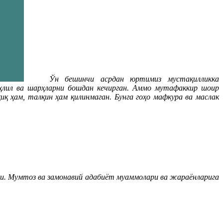
Ўн бешинчи асрдан юртимиз мустақилликка
ҳлил ва шарҳларни бошдан кечирган. Аммо мутафаккир шоир
қ ҳам, талқин ҳам қилинмаган. Бунга гоҳо мафкура ва маслак
и. Мумтоз ва замонавий адабиёт муаммолари ва жараёнларига