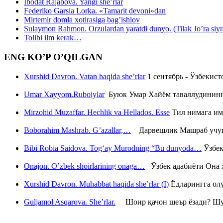
Ibodat Rajabova. Yangi she’rlar
Federiko Garsia Lorka. «Tamarit devoni»dan
Mirtemir domla xotirasiga bag’ishlov
Sulaymon Rahmon. Orzulardan yaratdi dunyo. (Tilak Jo’ra siyrati
Tolibi ilm kerak…
ENG KO’P O’QILGAN
Xurshid Davron. Vatan haqida she’rlar
1 сентябрь - Ўзбекис
Umar Xayyom.Ruboiylar
Буюк Умар Хайём таваллудининг 
Mirzohid Muzaffar. Hechlik va Hellados. Esse
Тил нимага им
Boborahim Mashrab. G’azallar,…
Дарвешлик Машраб учун ш
Bibi Robia Saidova. Tog‘ay Murodning “Bu dunyoda…
Ўзбек
Onajon. O’zbek shoirlarining onaga…
Ўзбек адабиёти Она ҳ
Xurshid Davron. Muhabbat haqida she’rlar (I)
Ёдларингга ол
Guljamol Asqarova. She’rlar.
Шоир қачон шеър ёзади? Шу с