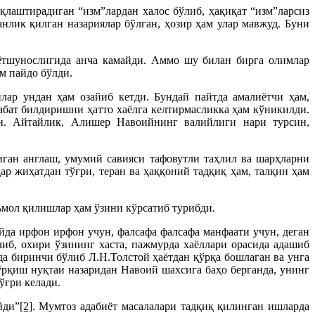
қлаштирадиган “изм”лардан халос бўлиб, ҳақиқат “изм”ларсиз
нлик қилган назариялар бўлган, ҳозир ҳам улар мавжуд. Буни
иётшунослигида анча камайди. Аммо шу билан бирга олимлар
м пайдо бўлди.
лар ундан ҳам озайиб кетди. Бундай пайтда амалиётчи ҳам,
сабат билдиришни ҳатто хаёлга келтирмасликка ҳам кўникилди.
ди. Айтайлик, Алишер Навоийнинг валийлиги нари турсин,
ган англаш, умумий савияси тафовутли таҳлил ва шарҳларни
 жиҳатдан тўғри, теран ва ҳаққоний тадқиқ ҳам, талқин ҳам
мол қилишлар ҳам ўзини кўрсатиб турибди.
йда ирфон ирфон учун, фалсафа фалсафа манфаати учун, деган
чиб, охири ўзининг хаста, пажмурда хаёллари орасида адашиб
да биринчи бўлиб Л.Н.Толстой ҳаётдан қўрқа бошлаган ва унга
қўрқиш нуқтаи назаридан Навоий шахсига баҳо берганда, унинг
ўғри келади.
йди”
[2]
. Мумтоз адабиёт масалалари тадқиқ қилинган ишларда