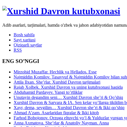
Adib asarlari, tarjimalari, hamda o'zbek va jahon adabiyotidan namun
Bosh sahifa
Sayt xaritasi
Qiziqarli saytlar
RSS
ENG SO’NGGI
Mirzohid Muzaffar. Hechlik va Hellados. Esse
Najmiddin Komilov. Tasavvuf & Najmiddin Komilov bilan suhb
Attila Ilxan. She’rlar. Xurshid Davron tarjimalari
Rajab Xolbek. Xurshid Davron va uning kutubxonasi haqida
Abduhamid Pardayev. Yangi to’rtliklar
Unutayin degandim seni… Xurshid Davron she’ri & Qo’shiq
Xurshid Davron & Sarvara & IA. Sen kelar yo’llarga tikildim
Xayr, dema, sevgilim… Xurshid Davron she’ri & Ikki qo’shiq
Ahmad A’zam. Asarlaridan fiqralar & Ikki kitob
Farhod Bobojonov. Orzuga eltuvchi yo‘l & Yulduzlar yurgan y
Anna Axmatova. She’rlar & Anatoliy Nayman. Anna