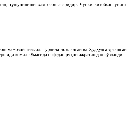
иган, тушунилиши ҳам осон асаридир. Чунки китобхон унинг
 бош мажозий тимсол. Турлича номланган ва Ҳудҳудга эргашган
уршиди комил кўмагида нафсдан руҳни ажратишдан сўзланди: