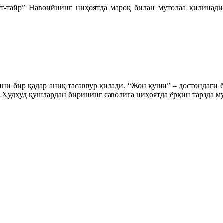
ут-тайр” Навоийнинг ниҳоятда мароқ билан мутолаа қилинад
ини бир қадар аниқ тасаввур қилади. “Жон қуши” – достондаги
Ҳудҳуд қушлардан бирининг саволига ниҳоятда ёрқин тарзда м