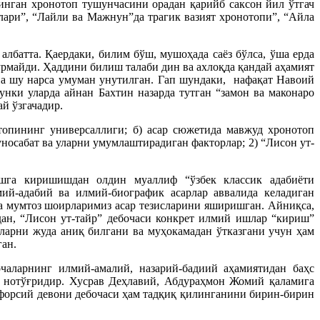
инган хронотоп тушунчасини орадан қарийб саксон йил ўтгач
ари”, “Лайли ва Мажнун”да трагик вазият хронотопи”, “Айла
лбатта. Қаердаки, билим бўш, мушоҳада саёз бўлса, ўша ерда
кўрмайди. Ҳаддини билиш талаби дин ва ахлоқда қандай аҳамият
ана шу нарса умуман унутилган. Гап шундаки, нафақат Навоий
нки уларда айнан Бахтин назарда тутган “замон ва маконаро
й ўзгачадир.
отопининг универсаллиги; б) асар сюжетида мавжуд хронотоп
уносабат ва уларни умумлаштирадиган факторлар; 2) “Лисон ут-
ишга киришишдан олдин муаллиф “ўзбек классик адабиёти
мий-адабий ва илмий-биографик асарлар аввалида келадиган
да мумтоз шоирларимиз асар тезисларини яширишган. Айниқса,
дан, “Лисон ут-тайр” дебочаси конкрет илмий ишлар “кириш”
тларни жуда аниқ билгани ва муҳокамадан ўтказгани учун ҳам
ган.
чаларнинг илмий-амалий, назарий-бадиий аҳамиятидан баҳс
ва нотўғридир. Хусрав Деҳлавий, Абдураҳмон Жомий қаламига
форсий девони дебочаси ҳам тадқиқ қилинганини бирин-бирин