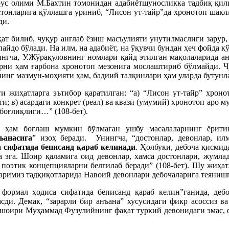
 рус олими М.Бахтин томонидан адабиётшуносликка тадбиқ қил
онларига қўллашга уриниб, “Лисон ут-тайр”да хронотоп шаклл
ди.
т билиб, чуқур англаб ёзиш масъулияти унутилмаслиги зарур, а
пайдо бўлади. На илм, на адабиёт, на ўқувчи бундан ҳеч фойда 
нингча, У.Жўрақуловнинг номлари қайд этилган мақолаларида 
арни ҳам ғарбона хронотоп мезонига мослаштириб бўлмайди. Чу
нинг мазмун-моҳияти ҳам, бадиий талқинлари ҳам уларда бутунла
и жиҳатларга эътибор қаратилган: “а) “Лисон ут-тайр” хрон
и; в) асардаги конкрет (реал) ва квази (умумий) хронотоп аро м
боғлиқлиги…” (108-бет).
а ҳам боғлаш мумкин бўлмаган ушбу масалаларнинг ёрит
ъанасига
” изоҳ беради. Унингча, “достонлар, девонлар, ил
 сифатида беписанд қараб келинади
. Ҳолбуки, дебоча қисми
а эга. Шоир қаламига оид девонлар, хамса достонлари, жумла
 поэтик концепцияларни белгилаб беради” (108-бет). Шу жиҳа
аримиз тадқиқотларида Навоий девонлари дебочаларига теяниш
формал ҳодиса сифатида беписанд қараб келин”ганида, дебо
сди. Демак, “зарарли бир анъана” хусусидаги фикр асоссиз 
р шоири Муҳаммад Фузулийнинг фақат туркий девонидаги эмас, 