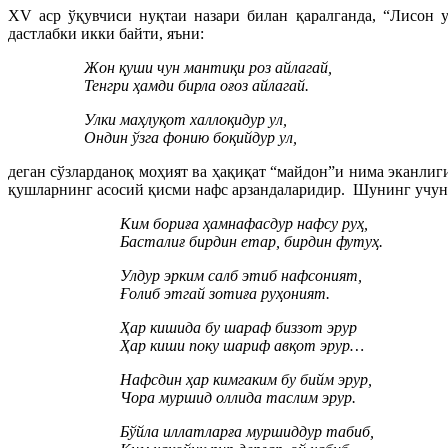
XV аср ўқувчиси нуқтаи назари билан қаралганда, “Лисон 
дастлабки икки байти, яъни:
Жон қуши чун мантиқи роз айлагай,
Тенгри ҳамди бирла оғоз айлагай.
Улки маҳлуқот халлоқидур ул,
Ондин ўзга фонию боқийдур ул,
деган сўзларданоқ моҳият ва ҳақиқат “майдон”и нима эканлиг
қушларнинг асосий қисми нафс арзандаларидир. Шунинг учун 
Ким бориға ҳамнафасдур нафсу руҳ,
Басталиғ бирдин етар, бирдин футуҳ.
Улдур эрким салб этиб нафсоният,
Ғолиб этгай зотиға руҳоният.
Ҳар кишида бу шараф биззот эрур
Ҳар киши поку шариф авқот эрур…
Нафсдин ҳар кимгаким бу бийм эрур,
Чора муршид оллида таслим эрур.
Бўйла иллатларға муршиддур табиб,