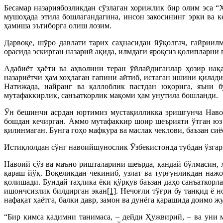
Бесамар назариябозликдан сўзлаган хорижлик бир олим эса “
мушоҳада этила бошлагандагина, инсон закосининг эрки ва к
ҳамиша эътиборга олиш лозим.
Дарвоқе, шўро давлати тарих саҳнасидан йўқолгач, ғайрии
орасида эскирган назарий ақида, илмдаги яроқсиз қолипларни
Адабиёт ҳаёти ва аҳволини теран ўйлайдиганлар ҳозир нақ
назариётчи ҳам хоҳлаган гапини айтиб, истаган ишини қилади
Натижада, найранг ва қаллоблик пастдан юқорига, яъни 
мутафаккирлик, санъаткорлик мақоми ҳам унутила бошланди.
Ўн бешинчи асрдан юртимиз мустақилликка эришгунча Навои
бошдан кечирган. Аммо мутафаккир шоир шеърияти ўтган юз 
қилинмаган. Бунга гоҳо мафкура ва маслак чеклови, баъзан си
Истиқлолдан сўнг навоийшунослик Ўзбекистонда тубдан ўзгар
Навоий сўз ва маъно ришталарини шеърда, қандай бўлмасин, 
қараш йўқ. Воқеликдан чекиниб, узлат ва турғунликдан нажо
қолишади. Бундай таҳлика ёки қўрқув баъзан даҳо санъаткорл
ишончсизлик билдирган экан
[1]
. Нечоғли тўғри бу танқид ё 
нафақат ҳаётга, балки давр, замон ва дунёга қарашида доимо 
“Бир кимса қадимни танимаса, – дейди Ҳужвирий, – ва уни м