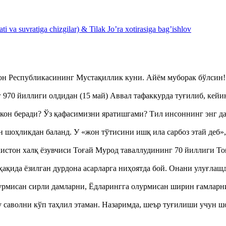
 va suvratiga chizgilar) & Tilak Jo’ra xotirasiga bag’ishlov
тон Республикасининг Мустақиллик куни. Айём муборак бўлси
970 йиллиги олдидан (15 май) Аввал тафаккурда туғилиб, кейи
кон беради? Ўз қафасимизни яратишгами? Тил инсоннинг энг д
оҳликдан баланд. У «жон тўтисини ишқ ила сарбоз этай деб
истон халқ ёзувчиси Тоғай Мурод таваллудининг 70 йиллиги 
ақида ёзилган дурдона асарларга ниҳоятда бой. Онани улуғла
урмисан сирли дамларни, Ёдларингга олурмисан ширин ғамларн
аволни кўп таҳлил этаман. Назаримда, шеър туғилиши учун 