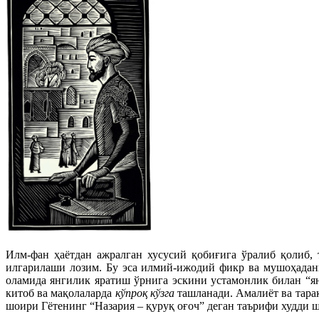
Илм-фан ҳаётдан ажралган хусусий қобиғига ўралиб қолиб,
илгарилаши лозим. Бу эса илмий-ижодий фикр ва мушоҳадани
оламида янгилик яратиш ўрнига эскини устамонлик билан “ян
китоб ва мақолаларда
кўпроқ кўзга
ташланади. Амалиёт ва тарақ
шоири Гётенинг “Назария – қуруқ оғоч” деган таърифи худди 