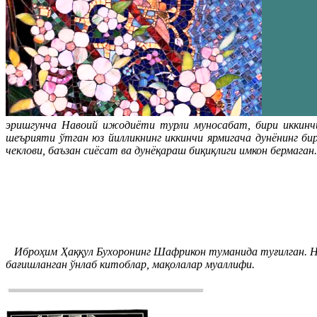
эришгунча Навоий ижодиёти турли муносабат, бири иккинч
шеърияти ўтган юз йилликнинг иккинчи ярмигача дунёнинг би
чеклови, баъзан сиёсат ва дунёқараш биқиқлиги имкон бермаган.
Иброҳим Ҳаққул Бухоронинг Шафрикон туманида туғилган. На
бағишланган ўнлаб китоблар, мақолалар муаллифи.