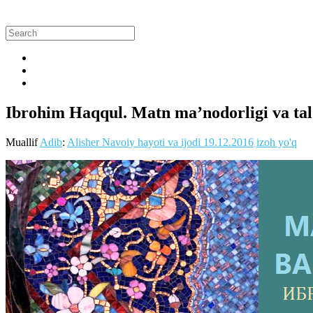
Ibrohim Haqqul. Matn ma’nodorligi va tal
Muallif
Adib
:
Alisher Navoiy hayoti va ijodi
19.12.2016
izoh yo'q