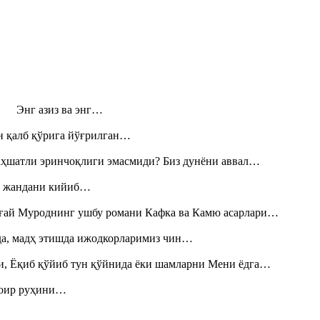
н! Энг азиз ва энг…
н қалб қўрига йўғрилган…
аҳшатли эринчоқлиги эмасмиди? Биз дунёни аввал…
», жандани кийиб…
Тоғай Муроднинг ушбу романи Кафка ва Камю асарлари…
шда, мадҳ этишда ижодкорларимиз чин…
и, Ёқиб қўйиб тун қўйнида ёки шамларни Мени ёдга…
шоир руҳини…