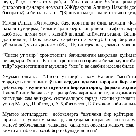
шундай ҳолат тез-тез учрайди. Ўтган асрнинг 30-йилларида
филология фанлари номзоди У.Жўрақулов Алишер Навоий дост
басират кўзи бирла назар…”
[3]
номли мақолаларини эълон қил
Илмда кўпдан кўп мавзуда баҳс юритиш ва ёзиш мумкин. Фақа
назарий уйдирма, “илмий” ранг берилган ривоят ва афсоналар 
касб этса, илмда ҳам у қарийб шундай қийматга эгадир. Биз
достонлари, Шарқ тасаввуф адабиётига мансуб бирор бир ас
уйғунлик”, яъни хронотоп йўқ. Шунингдек, вақт, замон, макон
“Лисон ут-тайр” хронотопига бағишланган мақолада қуйидаг
чизиқлари, бунинг Бахтин хронотоп назарияси билан муносабат
тайр” хронотопининг муаллиф “мен”и ва адабий идеали билан 
Умуман олганда, “Лисон ут-тайр”га ҳам Навоий “мен”иг
тадқиқотчилигининг
ўтган асрдан қолган зарарли бир ан
дебочаларга
кўпинча шунчаки бир қайтариқ, формал ҳодиса
Навоийнинг барча асарлари дебочалари концептуал аҳамиятг
қисмидан ҳам аниқроқ, системалироқ тарзда асосий қисмдаги
устод Мақсуд Шайхзода, А.Ҳайитметов, Ё.Исҳоқов каби олимл
Мумтоз матнлардаги дебочаларга “шунчаки бир қайтариқ, 
юритилган ўнлаб мақолалар, алоҳида монография чоп этилма
мансуб дебочалардан ташқари, халқимиз орасида машҳур оза
кимга айтиб ё шарҳлаб бериб бўлади дейсиз?