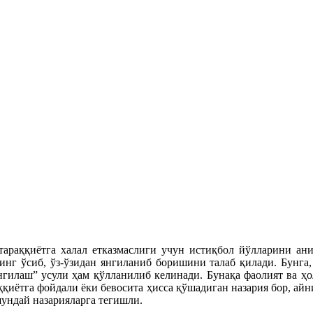
 тараққиётга халал етказмаслиги учун истиқбол йўлларини ан
нг ўсиб, ўз-ўзидан янгиланиб боришини талаб қилади. Бунга
гилаш” усули ҳам қўлланилиб келинади. Бунақа фаолият ва ҳол
қиётга фойдали ёки бевосита ҳисса қўшадиган назария бор, айн
шундай назарияларга тегишли.