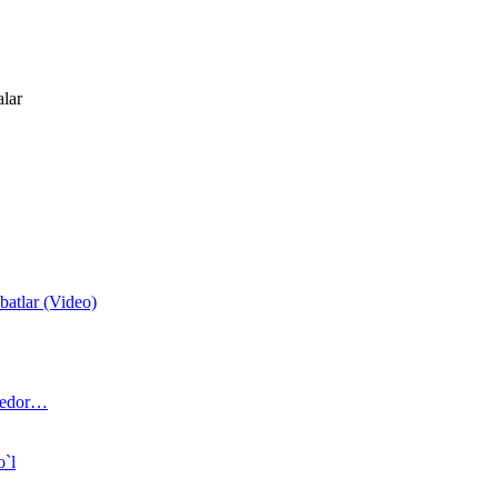
alar
atlar (Video)
 bedor…
o`l