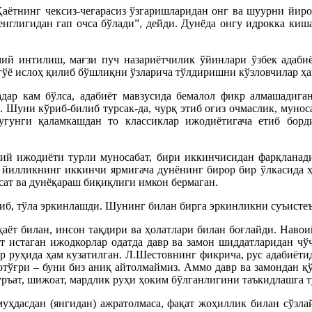
Ҳаётнинг чексиз-чегарасиз ўзгаришларидан онг ва шуурни йиро
енглигидан гап очса бўлади”, дейди. Дунёда онгу идрокка киша
лмий интилиш, мағзи пуч назариётчилик ўйинлари ўзбек адаб
 гўё ислоҳ қилиб бўшлиқни ўзларича тўлдиришни кўзловчилар ҳа
адар кам бўлса, адабиёт мавзусида бемалол фикр алмашадиган
. Шуни кўриб-билиб турсак-да, чурқ этиб оғиз очмаслик, муно
бугунги қаламкашдан то классиклар ижодиётигача етиб бор
й ижодиёти турли муносабат, бири иккинчисидан фарқланади
йилликнинг иккинчи ярмигача дунёнинг бирор бир ўлкасида ҳар
ёсат ва дунёқараш биқиқлиги имкон бермаган.
иб, тўла эркинлашди. Шунинг билан бирга эркинликни суъистеъ
ҳаёт билан, инсон тақдири ва ҳолатлари билан боғлайди. Навои
т истаган ижодкорлар одатда давр ва замон шиддатларидан чў
ар руҳида ҳам кузатилган. Л.Шестовнинг фикрича, рус адабиёти
нотўғри – буни биз аниқ айтолмаймиз. Аммо давр ва замондан 
журъат, шижоат, мардлик руҳи ҳоким бўлганлигини таъкидлашга т
уҳдасдан (янгидан) ажратолмаса, фақат жоҳиллик билан сўзла