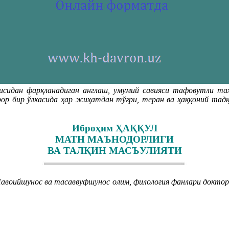
исидан фарқланадиган англаш, умумий савияси тафовутли та
рор бир ўлкасида ҳар жиҳатдан тўғри, теран ва ҳаққоний тадқи
Иброҳим ҲАҚҚУЛ
МАТН МАЪНОДОРЛИГИ
ВА ТАЛҚИН МАСЪУЛИЯТИ
воийшунос ва тасаввуфшунос олим, филология фанлари доктор