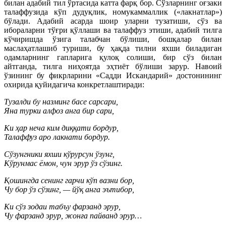
билан адабий тил ўртасида катта фарқ бор. Сўзларнинг оғзаки
талаффузида кўп дудуқлик, номукаммаллик («лакнатлар»)
бўлади. Адабий асарда шоир уларни тузатиши, сўз ва
ибораларни тўғри қўллаши ва талаффуз этиши, адабий тилга
кўчиришда ўзига талабчан бўлиши, бошқалар билан
маслаҳатлашиб туриши, бу ҳақда тилни яхши биладиган
одамларнинг гапларига қулоқ солиши, бир сўз билан
айтганда, тилга ниҳоятда эҳтиёт бўлиши зарур. Навоий
ўзининг бу фикрларини «Садди Искандарий» достонининг
охирида қуйидагича конкретлаштиради:
Тузалди бу назминг басе сарсари,
Яна турки алфоз анга бир сари,
Ки ҳар неча ким диққати бордур,
Талаффуз аро лакнати бордур.
Сўзунгники яхши кўрурсун ўзунг,
Кўрунмас ёмон, чун эрур ўз сўзинг.
Қошингда сенинг гарчи кўп вазни бор,
Чу бор ўз сўзинг, — йўқ анга эътибор,
Ки сўз зодаи табъу фарзанд эрур,
Чу фарзанд эрур, жонға пайванд эрур…