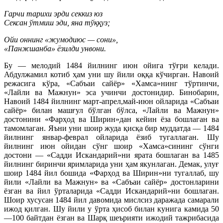
Гарчи тарихи эрди секкиз юз
Сексан ўтмиш эди, яна тўққуз;
Ойи оннинг «жумодиюс — сони»,
«Панжшанба» ёзилди унвони.
Бу — мелодий 1484 йилнинг июн ойига тўғри келади.
Абдулжамил котиб ҳам уни шу йили оққа кўчирган. Навоий
режасига кўра, «Сабъаи сайёр» «Хамса»нинг тўртинчи,
«Лайли ва Мажнун» эса учинчи достонидир. Бинобарин,
Навоий 1484 йилнинг март-апрел,май-июн ойларида «Сабъаи
сайёр» билан машғул бўлган бўлса, «Лайли ва Мажнун»
достонини «Фарҳод ва Ширин»дан кейин ёза бошлаган ва
тамомлаган. Яъни уни шоир жуда қисқа бир муддатда — 1484
йилнинг январ-феврал ойларида ёзиб тугаллаган. Шу
йилнинг июн ойидан сўнг шоир «Хамса»сининг сўнги
достони — «Садди Искандарий»ни ярата бошлаган ва 1485
йилнинг биринчи яримларида уни ҳам якунлаган. Демак, улуғ
шоир 1484 йил бошида «Фарҳод ва Ширин»ни тугаллаб, шу
йили «Лайли ва Мажнун» ва «Сабъаи сайёр» достонларини
ёзган ва йил ўрталарида «Садди Искандарий»ни бошлаган.
Шоир хусусан 1484 йил давомида мислсиз даражада самарали
ижод қилган. Шу йили у ўрта ҳисоб билан кунига камида 50
—100 байтдан ёзган ва Шарқ шеърияти ижодий тажрибасида