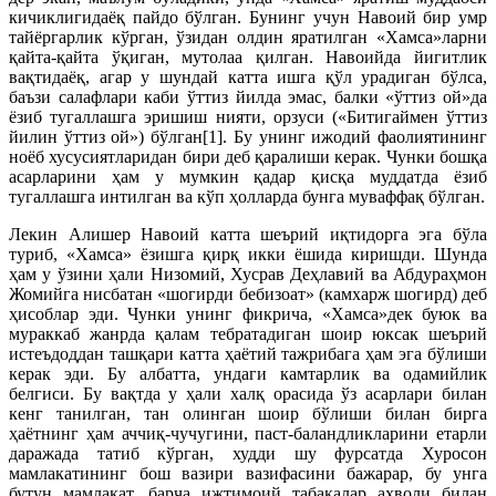
кичиклигидаёқ пайдо бўлган. Бунинг учун Навоий бир умр
тайёргарлик кўрган, ўзидан олдин яратилган «Хамса»ларни
қайта-қайта ўқиган, мутолаа қилган. Навоийда йигитлик
вақтидаёқ, агар у шундай катта ишга қўл урадиган бўлса,
баъзи салафлари каби ўттиз йилда эмас, балки «ўттиз ой»да
ёзиб тугаллашга эришиш нияти, орзуси («Битигаймен ўттиз
йилин ўттиз ой») бўлган[1]. Бу унинг ижодий фаолиятининг
ноёб хусусиятларидан бири деб қаралиши керак. Чунки бошқа
асарларини ҳам у мумкин қадар қисқа муддатда ёзиб
тугаллашга интилган ва кўп ҳолларда бунга муваффақ бўлган.
Лекин Алишер Навоий катта шеърий иқтидорга эга бўла
туриб, «Хамса» ёзишга қирқ икки ёшида киришди. Шунда
ҳам у ўзини ҳали Низомий, Хусрав Деҳлавий ва Абдураҳмон
Жомийга нисбатан «шогирди бебизоат» (камхарж шогирд) деб
ҳисоблар эди. Чунки унинг фикрича, «Хамса»дек буюк ва
мураккаб жанрда қалам тебратадиган шоир юксак шеърий
истеъдоддан ташқари катта ҳаётий тажрибага ҳам эга бўлиши
керак эди. Бу албатта, ундаги камтарлик ва одамийлик
белгиси. Бу вақтда у ҳали халқ орасида ўз асарлари билан
кенг танилган, тан олинган шоир бўлиши билан бирга
ҳаётнинг ҳам аччиқ-чучугини, паст-баландликларини етарли
даражада татиб кўрган, худди шу фурсатда Хуросон
мамлакатининг бош вазири вазифасини бажарар, бу унга
бутун мамлакат, барча ижтимоий табақалар аҳволи билан