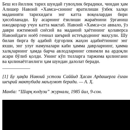
Беш юз йиллик тарих шундай гувоҳлик берадики, чиндан ҳам
Алишер Навоий «Хамса»сининг яратилиши ўзбек халқи
маданияти тарихидаги энг катта воқеалардан бири
ҳисобланади. Бу асарнинг ёзилиши жараёнини ўрганиш
ижодкорлар учун катта мактаб. Навоий «Хамса»си аввало, ўз
даври ижтимоий сиёсий ва маданий ҳаётининг қолаверса
Навоийдаги ноёб гениал шеърий истеъдоднинг маҳсули. Шу
билан бирга бу адабий ёдгорлик жаҳон адабиётининг энг
яхши, энг улуғ намуналари каби ҳамма даврларнинг, ҳамма
халқларнинг ҳамда барча авлодларнинг севимли ва ардоқли
асари бўлиб қолди. Унинг кўп тилларга таржима қилингани
ва қилинаётганлиги ҳам шундан далолат беради.
____________
[1] Бу ҳақда Навоий устози Саййид Ҳасан Ардашерга ёзган
шеърий мактубида маълумот беради. — А. Ҳ.
Манба: “Шарқ юлдузи” журнали, 1985 йил, 9-сон.