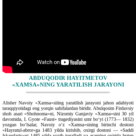
ABDUQODIR HAYITMETOV
«XAMSA»NING YARATILISH JARAYONI
Alisher Navoiy «Xamsa»siiing yaratilish jarayoni jahon adabiyoti
taraqqiyotidagi eng yorqin sahifalardan biridir. Abulqosim Firdavsiy
shoh asari «Shohnoma»ni, Nizomiy Ganjaviy «Xamsa»sini 30 yil
davomida, I. Gyote «Faust» tragediyasini umr bo‘yi (1773— 1832)
yozgan bo‘lsalar, Navoiy o‘z «Xamsa»sining birinchi dostoni
«Hayratul-abror»ga 1483 yilda kirishib, oxirgi dostoni — «Saddi
Iskandariy»ni 1485 yilda yozib tugalladi va asarning oxirida butun