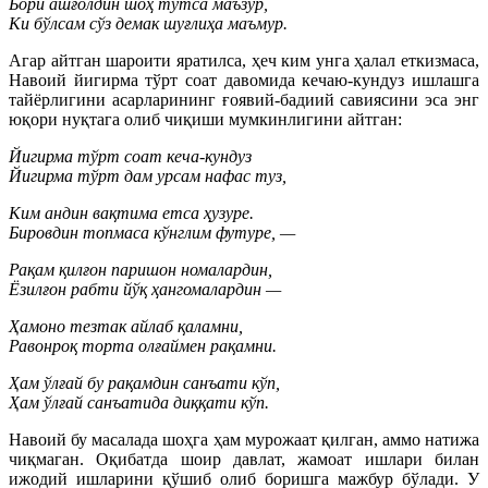
Бори ашғолдин шоҳ тутса маъзур,
Ки бўлсам сўз демак шуғлиҳа маъмур.
Агар айтган шароити яратилса, ҳеч ким унга ҳалал еткизмаса,
Навоий йигирма тўрт соат давомида кечаю-кундуз ишлашга
тайёрлигини асарларининг ғоявий-бадиий савиясини эса энг
юқори нуқтага олиб чиқиши мумкинлигини айтган:
Йигирма тўрт соат кеча-кундуз
Йигирма тўрт дам урсам нафас туз,
Ким андин вақтима етса ҳузуре.
Бировдин топмаса кўнглим футуре, —
Рақам қилғон паришон номалардин,
Ёзилғон рабти йўқ ҳангомалардин —
Ҳамоно тезтак айлаб қаламни,
Равонроқ торта олғаймен рақамни.
Ҳам ўлғай бу рақамдин санъати кўп,
Ҳам ўлғай санъатида диққати кўп.
Навоий бу масалада шоҳга ҳам мурожаат қилган, аммо натижа
чиқмаган. Оқибатда шоир давлат, жамоат ишлари билан
ижодий ишларини қўшиб олиб боришга мажбур бўлади. У