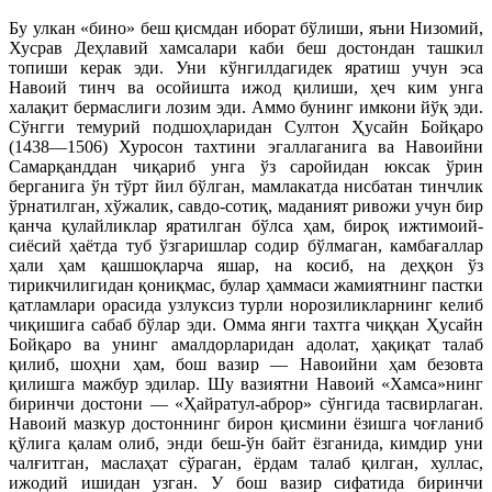
Бу улкан «бино» беш қисмдан иборат бўлиши, яъни Низомий,
Хусрав Деҳлавий хамсалари каби беш достондан ташкил
топиши керак эди. Уни кўнгилдагидек яратиш учун эса
Навоий тинч ва осойишта ижод қилиши, ҳеч ким унга
халақит бермаслиги лозим эди. Аммо бунинг имкони йўқ эди.
Сўнгги темурий подшоҳларидан Султон Ҳусайн Бойқаро
(1438—1506) Хуросон тахтини эгаллаганига ва Навоийни
Самарқанддан чиқариб унга ўз саройидан юксак ўрин
берганига ўн тўрт йил бўлган, мамлакатда нисбатан тинчлик
ўрнатилган, хўжалик, савдо-сотиқ, маданият ривожи учун бир
қанча қулайликлар яратилган бўлса ҳам, бироқ ижтимоий-
сиёсий ҳаётда туб ўзгаришлар содир бўлмаган, камбағаллар
ҳали ҳам қашшоқларча яшар, на косиб, на деҳқон ўз
тирикчилигидан қониқмас, булар ҳаммаси жамиятнинг пастки
қатламлари орасида узлуксиз турли норозиликларнинг келиб
чиқишига сабаб бўлар эди. Омма янги тахтга чиққан Ҳусайн
Бойқаро ва унинг амалдорларидан адолат, ҳақиқат талаб
қилиб, шоҳни ҳам, бош вазир — Навоийни ҳам б
езовта
қилишга мажбур эдилар. Шу вазиятни Навоий «Хамса»нинг
биринчи достони — «Ҳайратул-аброр» сўнгида тасвирлаган.
Навоий мазкур достоннинг бирон қисмини ёзишга чоғланиб
қўлига қалам олиб, энди беш-ўн байт ёзганида, кимдир уни
чалғитган, маслаҳат сўраган, ёрдам талаб қилган, хуллас,
ижодий ишидан узган. У бош вазир сифатида биринчи