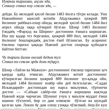
Нуқтаи тарихики, аҳсан эди,
Секкизу секкиз юзу сексан эди, —
дейди. Бу мелодий ҳисоб билан 1483 йилга тўғри келади. Уни
Навоийнинг шахсий котиби Абдулжамил ҳижрий 889
йилнинг раббиал-охир ойида, мелодий ҳисоб билан 1484 йил
апрел ойида оққа кўчириб бўлган. Шоир 1483 йилнинг
ўзидаёқ «Фарҳод ва Ширин» достонини ёзишга киришган.
Иш шу қадар тез борганки, ҳижрий 889 йил, мелодий 1484
йилнинг бошларидаёқ достон ёзиб бўлинган. Бу асарнинг
ёзилиш тарихи ҳақида Навоий достон охирида қуйидаги
байтни битган:
Чу тарихи йилин онглай дедим туз:
Секкиз юз сексан эрди доғи тўққуз.
Шоир «Лайли ва Мажнун» достонининг ёзилиш тарихини ҳеч
қаерда қайд этмаган. Абдулжамил котиб достоннинг
кўчирилган йилини ҳижрий 889 йилнинг зул-қаъда ойи,
мелодий 1484 йилнинг ноябр ойи деб белгилаган. «Садди
Искандарий» достонидан шу нарса маълумки, тўртинчи
достон — «Сабъаи сайёр»ни ёзишга киришиш вақтида
Навоий жуда чарчаган. Шунинг учун у маълум муддат ёзиш
ишини тўхтатиб, бир оз дам олмоқчи бўлган ва шундай
қилган ҳам. Лекин бу дам олиш узоққа чўзилмай, беш-ўн кун