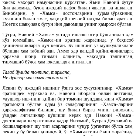
юкс
ак маҳорат намунасини кўрсатган. Яъни Навоий бутун
йил давомида буюк ижодий пафос билан яшаган ва ишлаган.
Бинобарин, у «Хамса» достонларини зўрма-зўракилик,
кучаниш билан эмас, ҳақиқий шеърий илҳом билан яратган.
Поетик шавқ-завқ бутун йил давомида унинг ҳамроҳи бўлган.
Тўғри, Навоий «Хамса» устида ишлаш оғир бўлганидан ҳам
кўз юммайди. «Хамса»ни яратиш жараёнида у беҳисоб
қийинчиликларга дуч келган. Бу ишнинг ўз мушкулликлари
бўлиши ҳам табиий эди. Аммо ҳар қандай қийинчиликларга
қарамай шоир тинмай олдинга, мақсадга талпинган,
тирмашиб бўлса ҳам юксакларга интилган:
Талаб йўлида толпина, тирмана,
Не душвор манзилға етмак яна!
Лекин бу ижодий ишнинг ўзига хос хусусиятидир. «Хамса»
яратишдек мураккаб ва, Навоий ибораси билан айтганда,
«душвор иш»нинг қийин бир томони шундаки, янги «Хамса»
яратмоқчи бўлган одам ўз салафларининг «Хамса»ларини
ҳарф-ҳарфигача билиши, шу билан бирга унинг ривожига
ўзидан янгиликлар қўшиши керак эди. Навоий «Хамса»
достонларини яратишига қадар Низомий, Хусрав Деҳлавий ва
бошқаларнинг шу тип асарларини чуқур ўрганган бўлса ҳам,
лекин у бу билан қониқмай, ўз «Хамса»сини ёзиш жараёнида