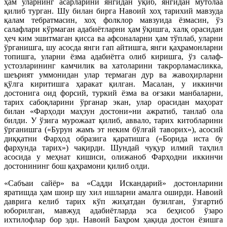
ҳам уларнинг асарларини янгидан ўқиб, янгидан мутолаа
қилиб турган. Шу билан бирга Навоий хоҳ тарихий мавзуда
қалам тебратмасин, хоҳ фолклор мавзуида ёзмасин, ўз
салафлари кўрмаган адабиётларни ҳам ўқишга, халқ орасидан
ҳеч ким эшитмаган қисса ва афсоналарни ҳам тўплаб, уларни
ўрганишга, шу асосда янги гап айтишга, янги қаҳрамонларни
топишга, уларни ёзма адабиётга олиб киришга, ўз салаф-
устозларининг камчилик ва хатоларини такрорламасликка,
шеърият уммонидан улар терма
ган дур ва жавоҳирларни
қўлга киритишга ҳаракат қилган. Масалан, у иккинчи
достонига оид форсий, туркий ёзма ва оғзаки манбаларни,
тарих сабоқларини ўрганар экан, улар орасидан маҳорат
билан «Фарҳоди маҳзун достони»ни ажратиб, танлаб ола
билди. У ўзига мурожаат қилиб, аввало, тарих китобларини
ўрганишга («Бурун жамъ эт неким бўлғай таворих»), асосий
диққатни Фарҳод образига қаратишга («Борида иста бу
фархунда тарих») чақирди. Шундай чуқур илмий таҳлил
асосида у меҳнат кишиси, олижаноб Фарҳодни иккинчи
достонининг бош қаҳрамони қилиб олди.
«Сабъаи сайёр» ва «Садди Искандарий» достонларини
яратишда ҳам шоир шу хил ишларни амалга оширди. Навоий
даврига келиб тарих кўп жиҳатдан бузилган, ўзгартиб
юборилган, мавжуд адабиётларда эса беҳисоб ўзаро
ихтилофлар бор эди. Навоий Баҳром ҳақида достон ёзишга