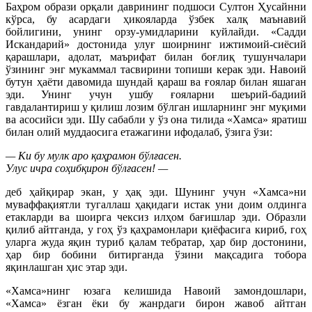
Баҳром образи орқали даврининг подшоси Султон Ҳусайнни
кўрса, бу асардаги ҳикояларда ўзбек халқ маънавий
бойлигини, унинг орзу-умидларини куйлайди. «Садди
Искандарий» достонида улуғ шоирнинг ижтимоий-сиёсий
қарашлари, адолат, маърифат билан боғлиқ тушунчалари
ўзининг энг мукаммал тасвирини топиши керак эди. Навоий
бутун ҳаёти давомида шундай қараш ва ғоялар билан яшаган
эди. Унинг учун ушбу ғояларни шеърий-бадиий
гавдалантириш у қилиш лозим бўлган ишларнинг энг муқими
ва асосийси эди. Шу сабабли у ўз она тилида «Хамса» яратиш
билан олий муддаосига етажагини ифодалаб, ўзига ўзи:
— Ки бу мулк аро қаҳрамон бўлғасен.
Улус ичра соҳибқирон бўлғасен! —
деб ҳайқирар экан, у ҳақ эди. Шунинг учун «Хамса»ни
муваффақиятли тугаллаш ҳақидаги истак уни доим олдинга
етакларди ва шоирга чексиз илҳом бағишлар эди. Образли
қилиб айтганда, у гоҳ ўз қаҳрамонлари қиёфасига кириб, гоҳ
уларга жуда яқин туриб қалам тебратар, ҳар бир достонини,
ҳар бир бобини битирганда ўзини мақсадига тобора
яқинлашган ҳис этар эди.
«Хамса»нинг юзага келишида Навоий замондошлари,
«Хамса» ёзган ёки бу жанрдаги бирон жавоб айтган