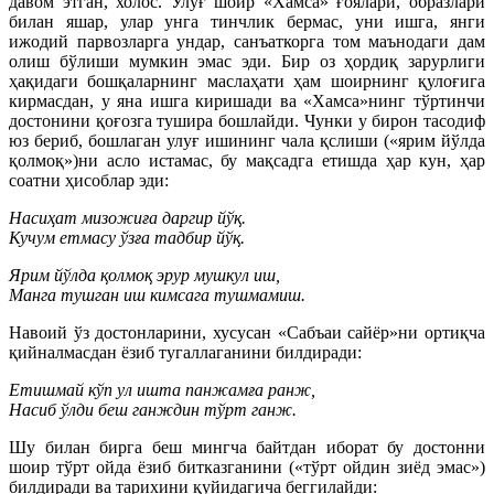
давом этган, холос. Улуғ шоир «Хамса» ғоялари, образлари
билан яшар, улар унга тинчлик бермас, уни ишга, янги
ижодий парвозларга ундар, санъаткорга том маънодаги дам
олиш бўлиши мумкин эмас эди. Бир оз ҳордиқ зарурлиги
ҳақидаги бошқаларнинг маслаҳати ҳам шоирнинг қулоғига
кирмасдан, у яна ишга киришади ва «Хамса»нинг тўртинчи
достонини қоғозга тушира бошлайди. Чунки у бирон тасодиф
юз бериб, бошлаган улуғ ишининг чала қслиши («ярим йўлда
қолмоқ»)ни асло истамас, бу мақсадга етишда ҳар кун, ҳар
соатни ҳисоблар эди:
Насиҳат мизожиға даргир йўқ.
Кучум етмасу ўзға тадбир йўқ.
Ярим йўлда қолмоқ эрур мушкул иш,
Манга тушган иш кимсага тушмамиш.
Навоий ўз достонларини, хусусан «Сабъаи сайёр»ни ортиқча
қийналмасдан ёзиб тугаллаганини билдиради:
Етишмай кўп ул ишта панжамға ранж,
Насиб ўлди беш ганждин тўрт ганж.
Шу билан бирга беш мингча байтдан иборат бу достонни
шоир тўрт ойда ёзиб битказганини («тўрт ойдин зиёд эмас»)
билдиради ва тарихини қуйидагича беггилайди: