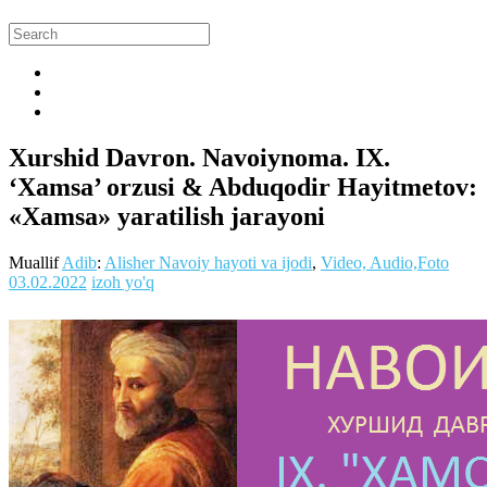
Xurshid Davron. Navoiynoma. IX.
‘Xamsa’ orzusi & Abduqodir Hayitmetov:
«Xamsa» yaratilish jarayoni
Muallif
Adib
:
Alisher Navoiy hayoti va ijodi
,
Video, Audio,Foto
03.02.2022
izoh yo'q