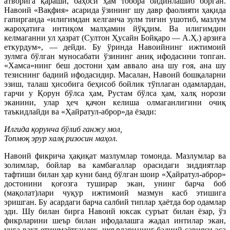
атворига қараши, баҳоси ҳам тобора ойдинлашиб борган.
Навоий «Вақфия» асарида ўзининг шу давр фаолияти ҳақида
гапирганда «илигимдан келганча зулм тиғин ушотиб, мазлум
жароҳатиға интиқом малҳамин йўқдим. Ва илигимдин
келмаганни ул ҳазрат (Султон Ҳусайн Бойқаро — А.Ҳ.) арзиға
еткурдум», — дейди. Бу ўринда Навоийнинг ижтимоий
зулмга бўлган муносабати ўзининг аниқ ифодасини топган.
«Хамса»нинг беш достони ҳам аввало ана шу ғоя, ана шу
тезиснинг бадиий ифодасидир. Масалан, Навоий бошқаларни
эзиш, талаш ҳисобига беҳисоб бойлик тўплаган одамлардан,
гарчи у Қорун бўлса ҳам, Рустам бўлса ҳам, халқ норози
эканини, улар ҳеч қачон келиша олмаганлигини очиқ
таъкидлайди ва «Ҳайратул-аброр»да ёзади:
Илгида қорунча бўлиб ганжу мол,
Топмоқ эрур халқ ризосин маҳол.
Навоий фикрича ҳақиқат мазлумлар томонда. Мазлумлар ва
золимлар, бойлар ва камбағаллар орасидаги зиддиятлар
тафтиши билан ҳар куни банд бўлган шоир «Ҳайратул-аброр»
достонини қоғозга туширар экан, унинг барча боб
(мақолат)лари чуқур ижтимоий мазмун касб этишига
эришган. Бу асардаги барча салбий типлар ҳаётда бор одамлар
эди. Шу билан бирга Навоий юксак суръат билан ёзар, ўз
фикрларини шеър билан ифодалашга жадал интилар экан,
унга вақт етишмаётгандек, шеърларининг бадиий савияси эса