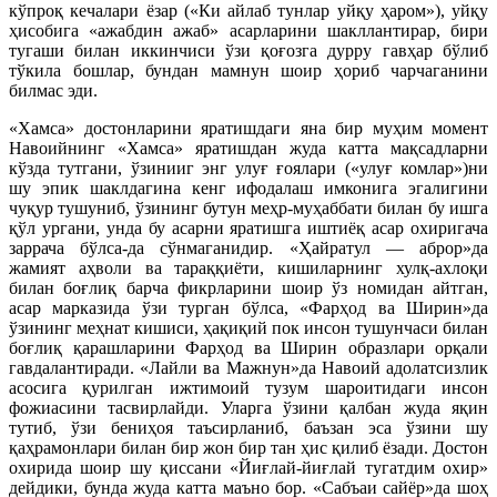
кўпроқ кечалари ёзар («Ки айлаб тунлар уйқу ҳаром»), уйқу
ҳисобига «ажабдин ажаб» асарларини шакллантирар, бири
тугаши билан иккинчиси ўзи қоғозга дурру гавҳар бўлиб
тўкила бошлар, бундан мамнун шоир ҳориб чарчаганини
билмас эди.
«Хамса» достонларини яратишдаги яна бир муҳим момент
Навоийнинг «Хамса» яратишдан жуда катта мақсадларни
кўзда тутгани, ўзинииг энг улуғ ғоялари («улуғ комлар»)ни
шу эпик шаклдагина кенг ифодалаш имконига эгалигини
чуқур тушуниб, ўзининг бутун меҳр-муҳаббати билан бу ишга
қўл ургани, унда бу асарни яратишга иштиёқ асар охиригача
заррача бўлса-да сўнмаганидир. «Ҳайратул — аброр»да
жамият аҳволи ва тараққиёти, кишиларнинг хулқ-ахлоқи
билан боғлиқ барча фикрларини шоир ўз номидан айтган,
асар марказида ўзи турган бўлса, «Фарҳод ва Ширин»да
ўзининг меҳнат кишиси, ҳақиқий пок инсон тушунчаси билан
боғлиқ қарашларини Фарҳод ва Ширин образлари орқали
гавдалантиради. «Лайли ва Мажнун»да Навоий адолатсизлик
асосига қурилган ижтимоий тузум шароитидаги инсон
фожиасини тасвирлайди. Уларга ўзини қалбан жуда яқин
тутиб, ўзи бениҳоя таъсирланиб, баъзан эса ўзини шу
қаҳрамонлари билан бир жон бир тан ҳис қилиб ёзади. Достон
охирида шоир шу қиссани «Йиғлай-йиғлай тугатди
м охир»
дейдики, бунда жуда катта маъно бор. «Сабъаи сайёр»да шоҳ