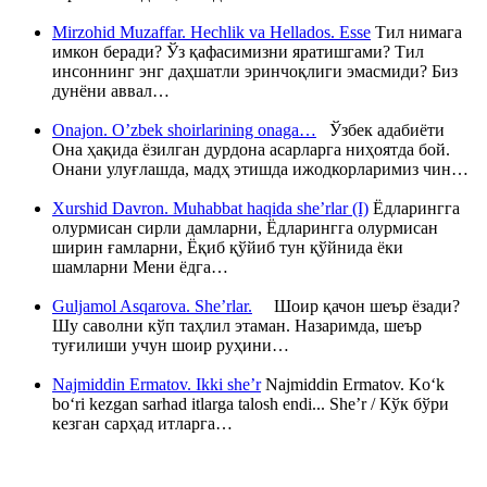
Mirzohid Muzaffar. Hechlik va Hellados. Esse
Тил нимага
имкон беради? Ўз қафасимизни яратишгами? Тил
инсоннинг энг даҳшатли эринчоқлиги эмасмиди? Биз
дунёни аввал…
Onajon. O’zbek shoirlarining onaga…
Ўзбек адабиёти
Она ҳақида ёзилган дурдона асарларга ниҳоятда бой.
Онани улуғлашда, мадҳ этишда ижодкорларимиз чин…
Xurshid Davron. Muhabbat haqida she’rlar (I)
Ёдларингга
олурмисан сирли дамларни, Ёдларингга олурмисан
ширин ғамларни, Ёқиб қўйиб тун қўйнида ёки
шамларни Мени ёдга…
Guljamol Asqarova. She’rlar.
Шоир қачон шеър ёзади?
Шу саволни кўп таҳлил этаман. Назаримда, шеър
туғилиши учун шоир руҳини…
Najmiddin Ermatov. Ikki she’r
Najmiddin Ermatov. Ko‘k
bo‘ri kezgan sarhad itlarga talosh endi... She’r / Кўк бўри
кезган сарҳад итларга…