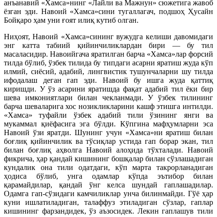
анъанавий «Хамса»нинг «Лайли ва Мажнун» сюжетига жавоб
ёзган эди. Навоий «Хамса»сини тугаллагач, подшоҳ Ҳусайн
Бойқаро ҳам уни ғоят илиқ кутиб олган.
Ниҳоят, Навоий «Хамса»сининг вужудга келиши давомидаги
энг катта табиий қийинчиликлардан бири — бу тил
масаласидир. Навоийгача яратилган барча «Хамса»лар форсий
тилда бўлиб, ўзбек тилида бу типдаги асарни яратиш жуда кўп
илмий, сиёсий, адабий, лингвистик тушунчаларни шу тилда
ифодалаш деган гап эди. Навоий бу ишга жуда қаттиқ
киришди. У ўз асарини яратишда фақат адабий тил ёки бир
шева имкониятлари билан чекланмади. У ўзбек тилининг
барча шеваларига хос нозикликларини кашф этишга интилди.
«Хамса» туфайли ўзбек адабий тили ўзининг янги ва
мукаммал қиёфасига эга бўлди. Кўпгина мафҳумларни эса
Навоий ўзи яратди. Шунинг учун «Хамса»ни яратиш билан
боғлиқ қийинчилик ва тўсиқлар устида гап борар экан, тил
билан боғлиқ аҳволга Навоий алоҳида тўхталади. Навоий
фикрича, ҳар қандай кишининг бошқалар билан сўзлашадиган
кундалик она тили одатдаги, кўп марта такрорланадиган
ҳодиса бўлиб, унга одамлар кўпда эътибор билан
қарамайдилар, қандай ўнг келса шундай гаплаша
дилар.
Одамга гап-сўзидаги камчиликлар унча билинмайди. Гўё ҳар
куни ишлатиладиган, талаффуз этиладиган сўзлар, гаплар
кишининг фарзандидек, ўз аъзосидек. Лекин гаплашув тили