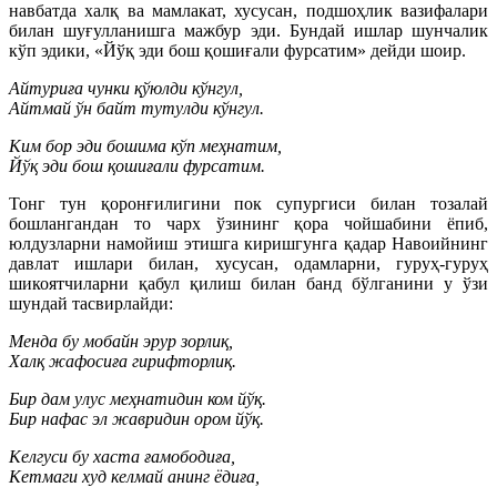
навбатда халқ ва мамлакат, хусусан, подшоҳлик вазифалари
билан шуғулланишга мажбур эди. Бундай ишлар шунчалик
кўп эдики, «Йўқ эди бош қошиғали фурсатим» дейди шоир.
Айтуриға чунки қўюлди кўнгул,
Айтмай ўн байт тутулди кўнгул.
Ким бор эди бошима кўп меҳнатим,
Йўқ эди бош қошиғали фурсатим.
Тонг тун қоронғилигини пок супургиси билан тозалай
бошлангандан то чарх ўзининг қора чойшабини ёпиб,
юлдузларни намойиш этишга киришгунга қадар Навоийнинг
давлат ишлари билан, хусусан, одамларни, гуруҳ-гуруҳ
шикоятчиларни қабул қилиш билан банд бўлганини у ўзи
шундай тасвирлайди:
Менда бу мобайн эрур зорлиқ,
Халқ жафосиға гирифторлиқ.
Бир дам улус меҳнатидин ком йўқ.
Бир нафас эл жавридин ором йўқ.
Келгуси бу хаста ғамободиға,
Кетмаги худ келмай анинг ёдиға,