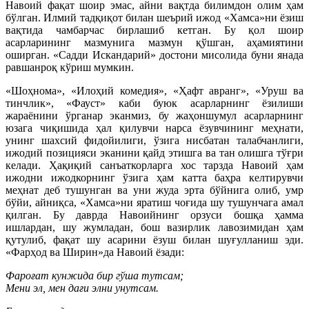
Навоий фақат шоир эмас, айни вақтда билимдон олим ҳам
бўлган. Илмий тадқиқот билан шеърий ижод «Хамса»ни ёзиш
вақтида чамбарчас бирлашиб кетган. Бу қол шоир
асарларининг мазмунига мазмун қўшган, аҳамиятини
оширган. «Садди Искандарий» достони мисолида буни янада
равшанроқ кўриш мумкин.
«Шоҳнома», «Илоҳий комедия», «Ҳафт авранг», «Уруш ва
тинчлик», «Фауст» каби буюк асарларнинг ёзилиши
жараёнини ўрганар эканмиз, бу жаҳоншумул асарларнинг
юзага чиқишида ҳал қилувчи нарса ёзувчининг меҳнати,
унинг шахсий фидойилиги, ўзига нисбатан талабчанлиги,
ижодий позицияси эканини қайд этишга ва тан олишга тўғри
келади. Ҳақиқий санъаткорларга хос тарзда Навоий ҳам
ижодни ижодкорнинг ўзига ҳам катта баҳра келтирувчи
меҳнат деб тушунган ва уни жуда эрта бўйнига олиб, умр
бўйи, айниқса, «Хамса»ни яратиш чоғида шу тушунчага амал
қилган. Бу даврда Навоийнинг орзуси бошқа ҳамма
ишлардан, шу жумладан, бош вазирлик лавозимидан ҳам
қутулиб, фақат шу асарини ёзуш билан шуғулланиш эди.
«Фарҳод ва Ширин»да Навоий ёзади:
Фароғат кунжида бир гўша тутсам;
Мени эл, мен дағи элни унутсам.