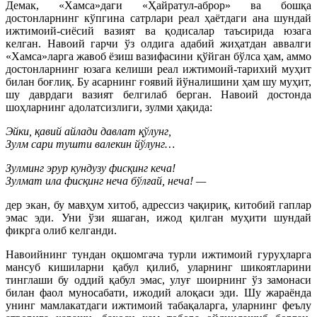
Демак, «Хамса»даги «Ҳайратул-аброр» ва бошқа
достонларнинг кўпгина сатрлари реал ҳаётдаги ана шундай
ижтимоий-сиёсий вазият ва қодисалар таъсирида юзага
келган. Навоий гарчи ўз олдига адабий жиҳатдан аввалги
«Хамса»ларга жавоб ёзиш вазифасини қўйган бўлса ҳам, аммо
достонларнинг юзага келиши реал ижтимоий-тарихий муҳит
билан боғлиқ. Бу асарнинг ғоявий йўналишини ҳам шу муҳит,
шу даврдаги вазият белгилаб берган. Навоий достонда
шоҳларнинг адолатсизлиги, зулми ҳақида:
Эйки, қавий айлади давлат қўлунг,
Зулм сари тушти валекин йўлунг…
Зулминг эрур кундузу фисқинг кеча!
Зулмат ила фисқинг неча бўлғай, неча! —
дер экан, бу мавҳум хитоб, адрессиз чақириқ, китобий гаплар
эмас эди. Уни ўзи яшаган, ижод қилган муҳити шундай
фикрга олиб келганди.
Навоийнинг тундан оқшомгача турли ижтимоий гуруҳларга
мансуб кишиларни қабул қилиб, уларнинг шикоятларини
тинглаши бу оддий қабул эмас, улуғ шоирнинг ўз замонаси
билан фаол муносабати, ижодий алоқаси эди. Шу жараёнда
унинг мамлакатдаги ижтимоий табақаларга, уларнинг феълу