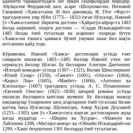
адабиёти тараққиётидаги энг ёрқин саҳифалардан биридир.
Абулқосим Фирдавсий шоҳ асари «Шоҳнома»ни, Низомий
Ганжавий «Хамса»сини 30 йил давомида, И. Гёте «Фауст»
трагедиясини умр бўйи (1773— 1832) ёзган бўлсалар, Навоий
ўз «Хамса»сининг биринчи достони «Ҳайратул-аброр»га 1483
йилда киришиб, охирги достони — «Садди Искандарий»ни
1485 йилда ёзиб тугаллади ва асарнинг охирида бутун
«Хамса»ни ёзишга ҳаммаси бўлиб умуман икки йил вақти
кетганини қайд этди.
Кўрамизки, Навоий «Хамса» достонлари устида ғоят
самарали ишлаган. 1483—1485 йиллар Навоий учун энг
сермаҳсул йиллар бўлган. Бу йилларни Алигери Дантенинг
«Илоҳий комедия» устида (1307—1321), Вилям Шекспирнинг
«Юлий Сезар» (1559), «Гамлет» (1601), «Отелло» (1604),
«Қирол Лир» (1605), «Макбет» (1606), «Антонио ва
Клеопатра» (1607) трагедияси устида, А. С. Пушкиннинг
«Евгений Онегин» (1823—1830) шеърий романи устида
ишлаган йилларига қиёслаш мумкин. Бу йилларда мазкур
ижодкорлар ўзларининг шоҳ асарларини ёзиб тугаллаш билан
қаттиқ банд бўлганлар. Шунингдек, Амир Хусрав Деҳлавий
(1253—1305) ҳам ўз «Хамса»сига кирган достонларини жуда
қисқа муддатда — «Ширин ва Хусрав», «Мажнун ва
Лайлоини 1298, «Матлаул-анвор» ва «Ойнайи Искандарий»ни
1299, «Хашт беҳиштини 1301 йилларда ёзиб тугаллаган.