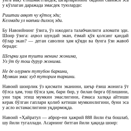
у кўзлаган даражада эмасдек туюларди:
Риштаи авқот чу қўтоҳ эди;
Келмади ул навъки дилхоҳ эди.
Бу Навоийнинг ўзига, ўз ижодига талабчанлиги аломати эди.
Шоир ўзига: аҳвол шундай экан, ёзмай қўя қолсанг қандай
бўлар экан? — деган саволни ҳам қўяди ва бунга ўзи жавоб
беради:
Шеърки ҳам тушти менинг жонима,
Ул ўт бу тош дурур жонима.
Не де олурмен тутубон баркини,
Мумкин эмас худ туторим таркини.
Навоий шоирлик ўз қисмати эканини, шеър ёзиш жонига ўт
бўлса ҳам, тош бўлса ҳам, бари бир, у билан бирга бўлишини,
уни тарк этиш мумкин эмаслигини, ёзмаса халққа айтиши
керак бўлган гаплари қолиб кетиши мумкинлигини, буни эса
у асло истамаслигини уқдирмоқда.
Навоий «Ҳайратул — аброр»ни ҳажрий 888 йили ёза бошлаб,
шу йили тугаллади. Асарнинг битган йили ҳақида шоир: