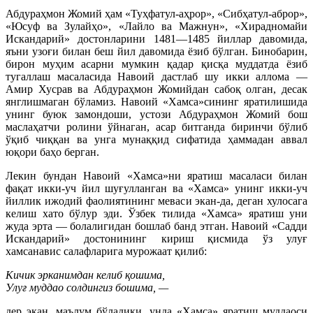
Абдураҳмон Жомий ҳам «Туҳфатул-аҳрор», «Сибҳатул-аброр»,
«Юсуф ва Зулайҳо», «Лайло ва Мажнун», «Хирадномайи
Искандарий» достонларини 1481—1485 йиллар давомида,
яъни узоғи билан беш йил давомида ёзиб бўлган. Бинобарин,
бирон муҳим асарни мумкин қадар қисқа муддатда ёзиб
тугаллаш масаласида Навоий дастлаб шу икки аллома —
Амир Хусрав ва Абдураҳмон Жомийдан сабоқ олган, десак
янглишмаган бўламиз. Навоий «Хамса»сининг яратилишида
унинг буюк замондоши, устози Абдураҳмон Жомий бош
маслаҳатчи ролини ўйнаган, асар битганда биринчи бўлиб
ўқиб чиққан ва унга мунаққид сифатида ҳаммадан аввал
юқори баҳо берган.
Лекин бундан Навоий «Хамса»ни яратиш масаласи билан
фақат икки-уч йил шуғулланган ва «Хамса» унинг икки-уч
йиллик ижодий фаолиятининг меваси экан-да, деган хулосага
келиш хато бўлур эди. Ўзбек тилида «Хамса» яратиш уни
жуда эрта — болалигидан бошлаб банд этган. Навоий «Садди
Искандарий» достонининг кириш қисмида ўз улуғ
хамсанавис салафларига мурожаат қилиб:
Кичик эрканимдан келиб қошима,
Улуғ муддао солдингиз бошима, —
дер экан, маълум бўладики, унда «Хамса» яратиш муддаоси