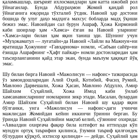
қаламкашлар, шеърият ихлосмандлари ҳам катта ижобий рол
ўйнаганлар. Бунда Абдураҳмон Жомий қандай рол
ўйнаганига юқорида тўхталиб ўтдик. Навоий ҳар достони
бошида бу улуғ даҳо мадҳига махсус бобларда мадҳ ўқиши
бежиз эмас. Навоийдан сал бурун Ашраф, Ҳожа Кирмоний
каби шоирлар ҳам «Хамса» ёзган ва Навоий уларнинг
«Хамса»лари билан ҳам яқин таниш эди. Шунинг учун
«Муҳокаматул — луғатайн»да Навоий «Лайли ва Мажнун»ни
яратишда Ҳожунинг «Гавҳарнома» номли, «Сабъаи сайёр»ни
ёзишда Ашрафнинг «Ҳафт пайкар» номли достонларидан ҳам
таъсирланганини қайд этар экан, бунда маълум ҳақиқат йўқ
эмас.
Шу билан бирга Навоий «Мажолисун — нафоис» тазкирасида
ўз замондошларидан Алий Оҳий, Котибий, Фасиҳ Румий,
Мавлоно Дарвешали, Хожа Ҳасан, Мавлоно Абдулло, Амир
Шайхим Суҳайлий, Хожа Имод каби ўнлаб
хамсанависларнинг номларини зикр этади. Масалан, булардан
Амир Шайхим Суҳайлий билан Навоий шу қадар яқин
бўлганки, унга «Мажолисун — нафоис»даги учинчи
мажлисдан Жомийдан кейин иккинчи ўринни берган. Бу
ўринда Навоий Суҳайлийни мақтаб келиб, сўзининг охирида:
«Аввалдин охирғача фақир била илтифот ва иттиҳоди кўп
мундун ортуқ таърифин қилинса, ўзумни таъриф қилғондек
бўлурдин қўрқуб, ихтисор қилинди» — дейди. Суҳайлий ҳам