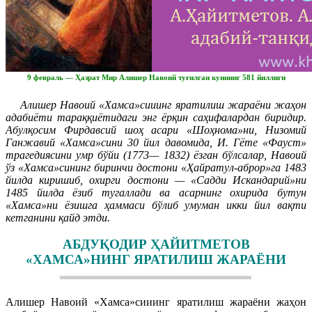
9 февраль — Ҳазрат Мир Алишер Навоий туғилган куннинг 581 йиллиги
Алишер Навоий «Хамса»сииинг яратилиш жараёни жаҳон
адабиёти тараққиётидаги энг ёрқин саҳифалардан биридир.
Абулқосим Фирдавсий шоҳ асари «Шоҳнома»ни, Низомий
Ганжавий «Хамса»сини 30 йил давомида, И. Гёте «Фауст»
трагедиясини умр бўйи (1773— 1832) ёзган бўлсалар, Навоий
ўз «Хамса»сининг биринчи достони «Ҳайратул-аброр»га 1483
йилда киришиб, охирги достони — «Садди Искандарий»ни
1485 йилда ёзиб тугаллади ва асарнинг охирида бутун
«Хамса»ни ёзишга ҳаммаси бўлиб умуман икки йил вақти
кетганини қайд этди.
АБДУҚОДИР ҲАЙИТМЕТОВ
«ХАМСА»НИНГ ЯРАТИЛИШ ЖАРАЁНИ
Алишер Навоий «Хамса»сииинг яратилиш жараёни жаҳон