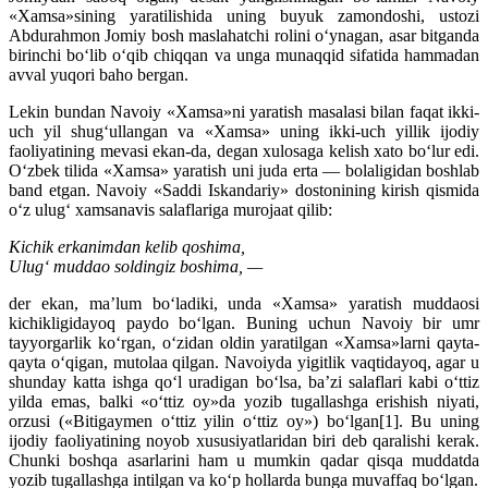
«Xamsa»sining yaratilishida uning buyuk zamondoshi, ustozi
Abdurahmon Jomiy bosh maslahatchi rolini o‘ynagan, asar bitganda
birinchi bo‘lib o‘qib chiqqan va unga munaqqid sifatida hammadan
avval yuqori baho bergan.
Lekin bundan Navoiy «Xamsa»ni yaratish masalasi bilan faqat ikki-
uch yil shug‘ullangan va «Xamsa» uning ikki-uch yillik ijodiy
faoliyatining mevasi ekan-da, degan xulosaga kelish xato bo‘lur edi.
O‘zbek tilida «Xamsa» yaratish uni juda erta — bolaligidan boshlab
band etgan. Navoiy «Saddi Iskandariy» dostonining kirish qismida
o‘z ulug‘ xamsanavis salaflariga murojaat qilib:
Kichik erkanimdan kelib qoshima,
Ulug‘ muddao soldingiz boshima, —
der ekan, ma’lum bo‘ladiki, unda «Xamsa» yaratish muddaosi
kichikligidayoq paydo bo‘lgan. Buning uchun Navoiy bir umr
tayyorgarlik ko‘rgan, o‘zidan oldin yaratilgan «Xamsa»larni qayta-
qayta o‘qigan, mutolaa qilgan. Navoiyda yigitlik vaqtidayoq, agar u
shunday katta ishga qo‘l uradigan bo‘lsa, ba’zi salaflari kabi o‘ttiz
yilda emas, balki «o‘ttiz oy»da yozib tugallashga erishish niyati,
orzusi («Bitigaymen o‘ttiz yilin o‘ttiz oy») bo‘lgan[1]. Bu uning
ijodiy faoliyatining noyob xususiyatlaridan biri deb qaralishi kerak.
Chunki boshqa asarlarini ham u mumkin qadar qisqa muddatda
yozib tugallashga intilgan va ko‘p hollarda bunga muvaffaq bo‘lgan.