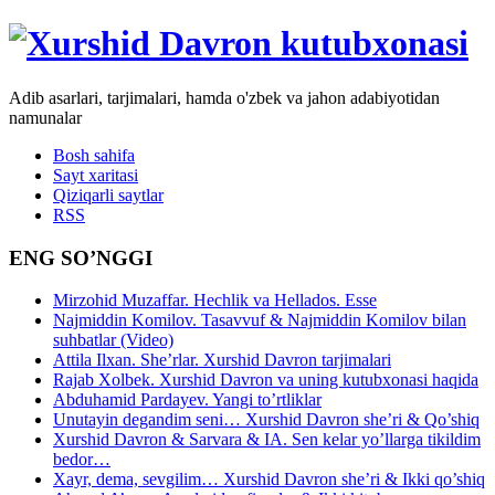
Adib asarlari, tarjimalari, hamda o'zbek va jahon adabiyotidan
namunalar
Bosh sahifa
Sayt xaritasi
Qiziqarli saytlar
RSS
ENG SO’NGGI
Mirzohid Muzaffar. Hechlik va Hellados. Esse
Najmiddin Komilov. Tasavvuf & Najmiddin Komilov bilan
suhbatlar (Video)
Attila Ilxan. She’rlar. Xurshid Davron tarjimalari
Rajab Xolbek. Xurshid Davron va uning kutubxonasi haqida
Abduhamid Pardayev. Yangi to’rtliklar
Unutayin degandim seni… Xurshid Davron she’ri & Qo’shiq
Xurshid Davron & Sarvara & IA. Sen kelar yo’llarga tikildim
bedor…
Xayr, dema, sevgilim… Xurshid Davron she’ri & Ikki qo’shiq