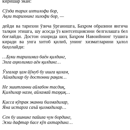
киришар экан:
Сўзда тарих ихтилофи бор,
Ақли тарихнинг хилофи бор, —
дейди ва тарихни ўзича ўрганишга, Баҳром образини янгича
талқин этишга, шу асосда ўз контсепциясини белгилашга бел
боғлайди. Достон охирида шоҳ Баҳром Навоийнинг тушига
киради ва унга хитоб қилиб, унинг хизматларини ҳалол
баҳолайди:
…Буки тарихимиз баён қилдинг,
Элга аҳволимиз аён қилдинг…
Ўзгалар ҳам йўнуб бу ишга қалам,
Айладилар бу достонни рақам…
Не эшитганни айлабон тасдиқ,
Қилдилар назм, айламай таҳқиқ…
Қисса кўпрак эканни билмадилар,
Яна истарга саъй қилмадилар…
Сен бу ишнинг пайиға чун бординг,
Эски дафтар басе кўп ахтардинг…