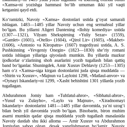
«Xamsa»ni yozishga hammasi bo‘lib umuman ikki yil vaqti
ketganini qayd etdi.
Ko‘ramizki, Navoiy «Xamsa» dostonlari ustida g‘oyat samarali
ishlagan. 1483—1485 yillar Navoiy uchun eng sermahsul yillar
bo‘lgan. Bu yillarni Aligeri Dantening «Ilohiy komediya» ustida
(1307—1321), Vilyam Shekspirning «Yuliy Sezar» (1559),
«Gamlet» (1601), «Otello» (1604), «Qirol Lir» (1605), «Makbet»
(1606), «Antonio va Kleopatra» (1607) tragediyasi ustida, A. S.
Pushkinning «Yevgeniy Onegin» (1823—1830) she’riy romani
ustida ishlagan yillariga qiyoslash mumkin. Bu yillarda mazkur
ijodkorlar o‘zlarining shoh asarlarini yozib tugallash bilan qattiq
band bo‘lganlar. Shuningdek, Amir Xusrav Dehlaviy (1253—1305)
ham o‘z «Xamsa»siga kirgan dostonlarini juda qisqa muddatda —
«Shirin va Xusrav», «Majnun va Layloini 1298, «Matlaul-anvor» va
«Oynayi Iskandariy»ni 1299, «Xasht behishtini 1301 yillarda yozib
tugallagan.
Abdurahmon Jomiy ham «Tuhfatul-ahror», «Sibhatul-abror»,
«Yusuf va Zulayho», «Laylo va Majnun», «Xiradnomayi
Iskandariy» dostonlarini 1481—1485 yillar davomida, ya’ni uzog‘i
bilan besh yil davomida yozib bo‘lgan. Binobarin, biron muhim
asarni mumkin qadar qisqa muddatda yozib tugallash masalasida
Navoiy dastlab shu ikki alloma — Amir Xusrav va Abdurahmon
Jomiydan saboq olgan, desak yanglishmagan bo‘lamiz. Navoiy