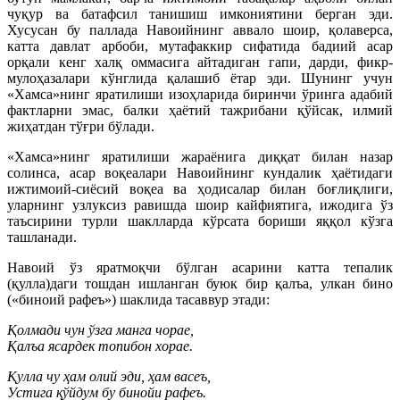
чуқур ва батафсил танишиш имкониятини берган эди.
Хусусан бу паллада Навоийнинг аввало шоир, қолаверса,
катта давлат арбоби, мутафаккир сифатида бадиий асар
орқали кенг халқ оммасига айтадиган гапи, дарди, фикр-
мулоҳазалари кў
нглида қалашиб ётар эди. Шунинг учун
«Хамса»нинг яратилиши изоҳларида биринчи ўринга адабий
фактларни эмас, балки ҳаётий тажрибани қўйсак, илмий
жиҳатдан тўғри бўлади.
«Хамса»нинг яратилиши жараёнига диққат билан назар
солинса, асар воқеалари Навоийнинг кундалик ҳаётидаги
ижтимоий-сиёсий воқеа ва ҳодисалар билан боғлиқлиги,
уларнинг узлуксиз равишда шоир кайфиятига, ижодига ўз
таъсирини турли шаклларда кўрсата бориши яққол кўзга
ташланади.
Навоий ўз яратмоқчи бўлган асарини катта тепалик
(қулла)даги тошдан ишланган буюк бир қалъа, улкан бино
(«биноий рафеъ») шаклида тасаввур этади:
Қолмади чун ўзга манга чорае,
Қалъа ясардек топибон хорае.
Қулла чу ҳам олий эди, ҳам васеъ,
Устига қўйдум бу бинойи рафеъ.