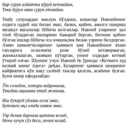
Бир сурук албатта кўруб кетмайин,
Токи бурун икки сурук етмайин.
Ушбу сатрлардан маълум бўлдики, кишилар Навоийнинг
олдига оддий иш билан эмас, балки, қийин, амалга ошириш
мушкул масалалар бўйича келганлар. Навоий уларнинг ҳал
этиб бўладиган ишларини бажариб берган, битиши қийин
бўлган ишлар бўйича эса юмшоқлик билан узрини билдирган.
Аммо шикоятчиларнинг ҳаммаси ҳам Навоийнинг яхши
гапларига осонликча рози бўлиб кетавермаган,
жанжаллашган, шовқин кўтарган, унинг олдидан кетмай
ўтириб олган. Шунинг учун Навоий бу ўринда: «Кетмаги худ
келмай анинг ёдига» дейди. Буларнинг ҳаммаси шоирнинг
кайфиятига кўп вақт салбий таъсир қилган, асабини бузган.
Буни шоир ифодалайди:
Ўт солибон, хотири вайронима,
Тонгдан оқшомға етиб жонима.
Иш буюруб уйлаки осон эмас,
Бутмаги ақл олида имкон эмас.
Узр демак барчаға қаттиғ келиб,
Неча чучук сўз деса, аччиғ келиб.