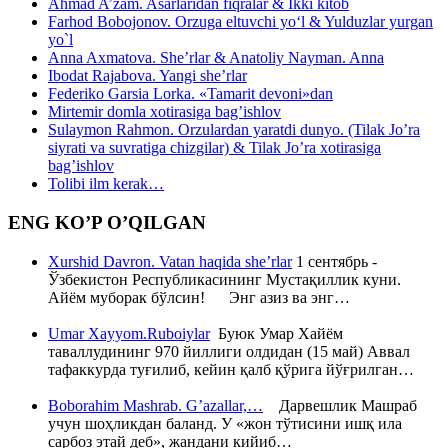
Ahmad A’zam. Asarlaridan fiqralar & Ikki kitob
Farhod Bobojonov. Orzuga eltuvchi yo‘l & Yulduzlar yurgan
yo`l
Anna Axmatova. She’rlar & Anatoliy Nayman. Anna
Ibodat Rajabova. Yangi she’rlar
Federiko Garsia Lorka. «Tamarit devoni»dan
Mirtemir domla xotirasiga bag’ishlov
Sulaymon Rahmon. Orzulardan yaratdi dunyo. (Tilak Jo’ra
siyrati va suvratiga chizgilar) & Tilak Jo’ra xotirasiga
bag’ishlov
Tolibi ilm kerak…
ENG KO’P O’QILGAN
Xurshid Davron. Vatan haqida she’rlar
1 сентябрь -
Ўзбекистон Республикасининг Мустақиллик куни.
Айём муборак бўлсин! Энг азиз ва энг…
Umar Xayyom.Ruboiylar
Буюк Умар Хайём
таваллудининг 970 йиллиги олдидан (15 май) Аввал
тафаккурда туғилиб, кейин қалб қўрига йўғрилган…
Boborahim Mashrab. G’azallar,…
Дарвешлик Машраб
учун шоҳликдан баланд. У «жон тўтисини ишқ ила
сарбоз этай деб», жандани кийиб…