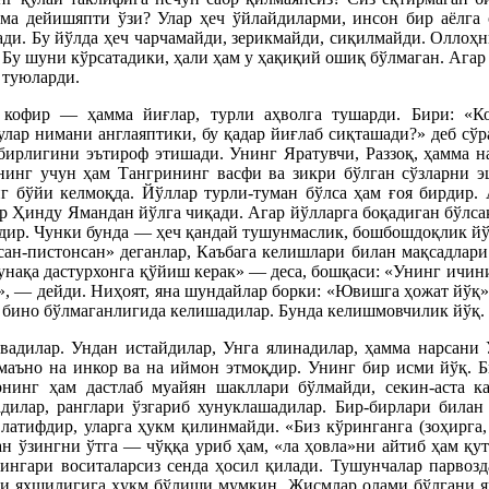
ма дейишяпти ўзи? Улар ҳеч ўйлайдиларми, инсон бир аёлга 
ади. Бу йўлда ҳеч чарчамайди, зерикмайди, сиқилмайди. Оллоҳ
. Бу шуни кўрсатадики, ҳали ҳам у ҳақиқий ошиқ бўлмаган. Агар
 туюларди.
офир — ҳамма йиғлар, турли аҳволга тушарди. Бири: «Ко
лар нимани англаяптики, бу қадар йиғлаб сиқташади?» деб сў
ирлигини эътироф этишади. Унинг Яратувчи, Раззоқ, ҳамма на
инг учун ҳам Тангрининг васфи ва зикри бўлган сўзларни эш
нг бўйи келмоқда. Йўллар турли-туман бўлса ҳам ғоя бирдир.
Ҳинду Ямандан йўлга чиқади. Агар йўлларга боқадиган бўлсак, 
ғдир. Чунки бунда — ҳеч қандай тушунмаслик, бошбошдоқлик йўқ
сан-пистонсан» деганлар, Каъбага келишлари билан мақсадлари
 шунақа дастурхонга қўйиш керак» — деса, бошқаси: «Унинг ич
», — дейди. Ниҳоят, яна шундайлар борки: «Ювишга ҳожат йўқ»
ан бино бўлмаганлигида келишадилар. Бунда келишмовчилик йўқ.
адилар. Ундан истайдилар, Унга ялинадилар, ҳамма нарсани 
у маъно на инкор ва на иймон этмоқдир. Унинг бир исми йўқ. 
нинг ҳам дастлаб муайян шакллари бўлмайди, секин-аста ка
адилар, ранглари ўзгариб хунуклашадилар. Бир-бирлари била
атифдир, уларга ҳукм қилинмайди. «Биз кўринганга (зоҳирга, а
ан ўзингни ўтга — чўққа уриб ҳам, «ла ҳовла»ни айтиб ҳам қ
сингари воситаларсиз сенда ҳосил қилади. Тушунчалар парвоз
и яхшилигига ҳукм бўлиши мумкин. Жисмлар олами бўлгани янг