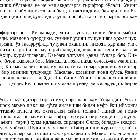
ошиқ бўлганда не-не машаққатларга гирифтор бўлади. Унинг
нинг ва шайхнинг севгиси бундан пастмидики, бажарилиши ўта
 ҳақиқий ошиқ бўлсайди, бундан бешбаттар оғир шартларга ҳам
фирлар нега йиғлашади, устига устак, тилни билишмайди.
ради. Мавлоно буюрдики, сўзнинг ўзини тушунишга ҳожат йўқ.
рсани ўз тасарруфида тутувчи эканини, ниҳоят, ҳар ким Унга
итишлари билан музтариб ҳолда, қалбларида севинч ва завқ
 Ахир, кўрмаяпсанми, Каъбага элтувчи қанча йўллар бор. Ким
буюк фарқлар бор. Мақсадга, ғояга назар солсак-чи, уларнинг
. Каъбага келинганда, йўллардаги ғавғолар, уришиб-сўкишлар
 бир эканини тушунади. Масалан, косанинг жони бўлса, ўзини
ини ювиш керак» — дейди. Яна бири: «Унинг ташқарисини ювиш
, — дейди. Келишмовчилик мана шунақа нарсалардадир. Бироқ
Ундан кутадилар, бор ва йўқ нарсалари ҳам Ундандир. Ундан
Бироқ маъно шакл ва сўзга айланиши билан куфр ёки иймонга
ттариб дунёга юз очганлари сайин (олдин) латиф ва нозик
н гаплашмаган мўмин ва кофир зоҳиран бир хилдир. Тушунча
ёнга -тарж.) ҳукм қиламиз, сирларни Оллоҳ билади» (ҳадис).
утулолмайсан. Шунинг учун ҳам: «Тангрининг қуролга эҳтиёжи
даги қушлар ва чўл жайронлари кабидир. Маъно ибора ҳолига
лиғ тасаввур, тахайюл ва ваҳмларнинг ҳам ўз олами бордир.