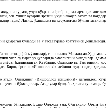
саввурни кўрмоқ учун кўкракни ёриб, парча-парча қилсанг ҳам
иси, сен Унинг буларни яратиш учун нақадар латиф ва нақадар
иқдир-тарж.) Латиф, ўхшашсиз ва хусусиятсиз бўлган маънолар
уни қамраган бўларди ва У тасаввурлар яратувчиси дейилмасди.
лбатта сизлар (эй мўминлар), иншооллоҳ Масжид-ал-Ҳаромга…
унки улар бу нарса ўз қўлларида эмаслигини биладилар. Ҳамма
ом зиёрат |қилинадиган Каъбадир. Ошиқлар ва Тангрининг хос
ди. Бироқ ёрнинг «Иншооллоҳ!» дейиши жуда нодир ҳодиса.
до этади. Ошиқнинг «Иншооллоҳ эришамиз!» деганидек, Улур
инг учини йўқотадилар. Агар улар бундай аҳволга тушсалар, бу
моқчи бўладилар. Булар Оллоҳда ғарқ бўлгандир. Орага ўзга