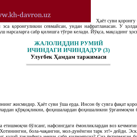
Ҳаёт суви қоронғу б
н эса қоронғуликни севмайсан, ундан нафратланасан. У ҳолда
 нарсаларга сабр қилишга тўғри келади. Йўқса, мақсадинг ҳос
ЖАЛОЛИДДИН РУМИЙ
ИЧИНДАГИ ИЧИНДАДУР (3)
Улуғбек Ҳамдам таржимаси
рнинг жисмидир. Ҳаёт суви ўша ерда. Инсон бу сувга фақат қор
оқлардан қўрқоқликни, фоҳишалардан фоҳишаликни ўрганмоқчи бў
а етишмоқчи бўлсанг, нафсингдаги ёмонликлардан воз кечмоғин
«Хотинингни, бола-чақангни, мол-дунёнгни тарк эт!» дейди. Эс
г қулай таклифига нечун сабр қилмаяпсиз? Сиз ёқтирмаган би