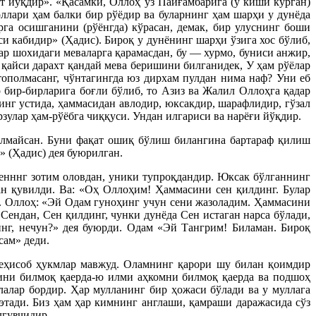
т йуқдир». «Қасамки, Оллоҳ ўз Пайғамбарига (у киши кўрган)
ллари ҳам балки бир рўёдир ва буларнинг ҳам шарҳи у дунёда
га осишганини (рўёнгда) кўрасан, демак, бир улуснинг боши
 кабидир» (Ҳадис). Бироқ у дунёнинг шарҳи ўзига хос бўлиб,
ар шохидаги меваларга қарамасдан, бу — хурмо, буниси анжир,
 қайси дарахт қандай мева беришини билганидек, У ҳам рўёлар
тополмасанг, чўнтагингда юз дирхам пулдан нима наф? Уни еб
р бир-бирларига боғли бўлиб, то Азиз ва Жалил Оллоҳга қадар
инг устида, ҳаммасидан авлодир, юксакдир, шарафлидир, гўзал
зулар ҳам-рўёбга чиққуси. Ундан илгариси ва нарёғи йўқдир.
толмайсан. Буни фақат ошиқ бўлиш билангина бартараф қилиш
» (Ҳадис) дея буюрилган.
енннг зотим оловдан, уники тупроқдандир. Юксак бўлганнинг
ан қувилди. Ва: «Оҳ Оллоҳим! Ҳаммасини сен қилдинг. Булар
и. Оллоҳ: «Эй Одам гуноҳинг учун сени жазоладим. Ҳаммасини
Сендан, Сен қилдинг, чунки дунёда Сен истаган нарса бўлади,
нг, нечун?» дея буюрди. Одам «Эй Тангрим! Биламан. Бироқ
сам» деди.
беҳисоб ҳукмлар мавжуд. Оламнинг қарори шу билан қоимдир
ини билмоқ қаерда-ю илми аҳкомни билмоқ қаерда ва подшоҳ
лалар бордир. Ҳap мулланинг бир ҳожаси бўлади ва у муллага
этади. Биз ҳам ҳар кимнинг англаши, қамраши даражасида сўз
лгувчидир.