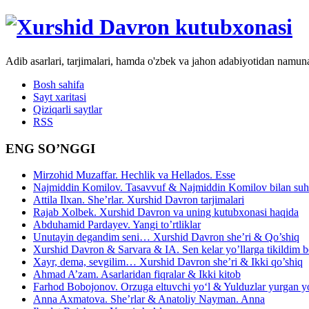
Adib asarlari, tarjimalari, hamda o'zbek va jahon adabiyotidan namun
Bosh sahifa
Sayt xaritasi
Qiziqarli saytlar
RSS
ENG SO’NGGI
Mirzohid Muzaffar. Hechlik va Hellados. Esse
Najmiddin Komilov. Tasavvuf & Najmiddin Komilov bilan suhb
Attila Ilxan. She’rlar. Xurshid Davron tarjimalari
Rajab Xolbek. Xurshid Davron va uning kutubxonasi haqida
Abduhamid Pardayev. Yangi to’rtliklar
Unutayin degandim seni… Xurshid Davron she’ri & Qo’shiq
Xurshid Davron & Sarvara & IA. Sen kelar yo’llarga tikildim
Xayr, dema, sevgilim… Xurshid Davron she’ri & Ikki qo’shiq
Ahmad A’zam. Asarlaridan fiqralar & Ikki kitob
Farhod Bobojonov. Orzuga eltuvchi yo‘l & Yulduzlar yurgan y
Anna Axmatova. She’rlar & Anatoliy Nayman. Anna