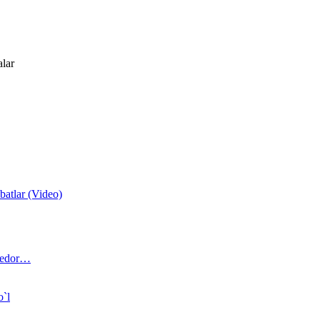
alar
atlar (Video)
 bedor…
o`l