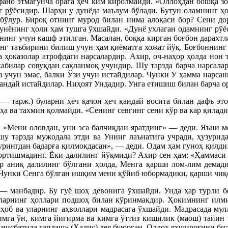
фано этмагунча орага ҳеч ким киролмайди. «Оллоҳдан бошқа зо
г рўёсидир. Шарҳи у дунёда маълум бўлади. Бутун оламнинг ҳо
 бўлур. Бироқ отнинг мурод билан нима алоқаси бор? Сени дор
унёнинг ҳоли ҳам тушга ўхшайди. «Дунё ухлаган одамнинг рўёси
инг учун кашф этилган. Масалан, боққа кирган боғбон дарахтл
инг таъбирини билиш учун ҳам қиёматга хожат йўқ. Боғбоннинг
а ҳоказолар атрофдаги нарсалардир. Ахир, оч-наҳор ҳолда нон 
кабилар совуқдан сақланмоқ учундир. Шу тарзда барча нарсала
а учун эмас, балки Ўзи учун истайдилар. Чунки У ҳамма нарсан
андай истайдилар. Ниҳоят Ундадир. Унга етишиш билан барча ор
— тарж.) буларни ҳеч қачон ҳеч қандай восита билан дафъ э
а ва тахмин қолмайди. «Сенинг севгинг сени кўp ва кар қилади
 «Мени оловдан, уни эса балчиқдан яратдинг» — деди. Яъни м
у тарзда мужодала этди ва Унинг лаънатига учради, ҳузурид
узурингдан бадарға қилмокдасан», — деди. Одам ҳам гуноҳ қилд
тортишмадинг. Ёки далилинг йўқмиди? Ахир сен ҳам: «Ҳаммаси 
 аниқ далилинг бўлгани ҳолда, Менга қарши лом-лим демади
 Чунки Сенга бўлган ишқим мени қўйиб юбормадики, қарши чиқ
— манбадир. Бу гуё шоҳ девонига ўхшайди. Унда ҳар турли 
қирларнинг ҳоллари подшоҳ билан кўринмакдир. Ҳокимнинг илм
сҳоб ва уларнинг аҳволлари мадрасага ўхшайди. Мадрасада мул
Кимга ўн, кимга йигирма ва кимга ўттиз кишилик (маош) тайин 
 нисбатида гаплаш» (Ҳадис) дея буюрган. Оллоҳ яхшироғини би