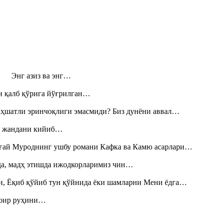
н! Энг азиз ва энг…
н қалб қўрига йўғрилган…
аҳшатли эринчоқлиги эмасмиди? Биз дунёни аввал…
», жандани кийиб…
Тоғай Муроднинг ушбу романи Кафка ва Камю асарлари…
шда, мадҳ этишда ижодкорларимиз чин…
и, Ёқиб қўйиб тун қўйнида ёки шамларни Мени ёдга…
шоир руҳини…