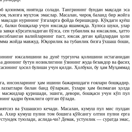
 қозонмоқ ниятида солади. Тангрининг бундан мақсади эса
оқ эъзозга муҳтож эмаслар. Масалан, чироқ баланд бир жойга
г мақсади нурининг ўзгаларга фойда беришидир. Кўкдаги қуёш
ас, балки бошқалар учун юксакда яшамоқда. Хулоса шуки, улар
 завқи кўрсатиладиган бўлса, сен тубанлик ва юксаклик, ҳатто
ҳисобланган валийларнинг паст, юксак деган қайдлардан ҳоли
амма жойда мавжуд. Юқорилик ва тубанлик бизга ўхшаш боши,
нининг юксалишини ва дунё тургунча қолишини истаганидан
ва диннинг бутун нозиклигини ўзининг жуда безакдор ва фасиҳ
рсасининг ҳосил булиши учун қилди. Ҳолбуки, бу ҳам Муҳаммад
рга, инсонларнинг ҳам ишини бажаришдаги ғоялари бошқадир.
лаззатлари билан банд бўларкан, ўзлари ҳам билмаган ҳолда
 масжидлар қуришади, эшиги, девори, бошқаси учун кўп пул
нинг қадри буюклиги ортган бўлади.
иятсиз ва ўхшашсиз кечади. Масалан, кумуш пул мис пулдан
рда. Ахир кумуш пулни том бошига қўйсангу олтин пулни ерга
стундек туюлади, аслида-чи? Демак, устунлик — суратда эмас,