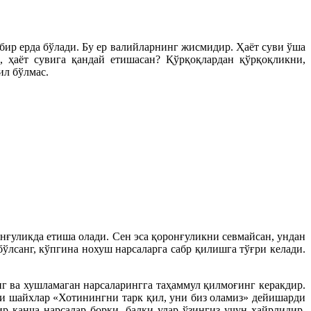
ир ерда бўлади. Бу ер валийларнинг жисмидир. Ҳаёт суви ўша
, ҳаёт сувига қандай етишасан? Қўрқоқлардан қўрқоқликни,
ил бўлмас.
онғуликда етиша олади. Сен эса қоронғуликни севмайсан, ундан
лсанг, кўпгина нохуш нарсаларга сабр қилишга тўғри келади.
г ва хушламаган нарсаларингга таҳаммул қилмоғинг керакдир.
ки шайхлар «Хотинингни тарк қил, уни биз оламиз» дейишарди
р қанча нарсалар борки, балки улар ўзингиз учун хайрлидир.