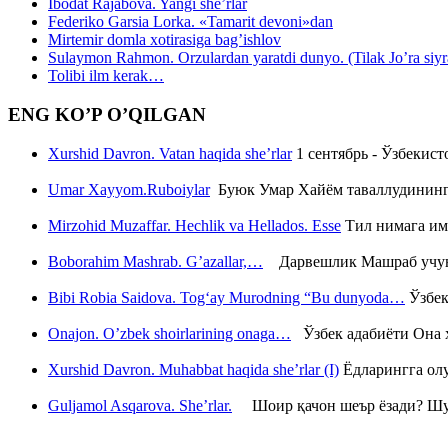
Ibodat Rajabova. Yangi she’rlar
Federiko Garsia Lorka. «Tamarit devoni»dan
Mirtemir domla xotirasiga bag’ishlov
Sulaymon Rahmon. Orzulardan yaratdi dunyo. (Tilak Jo’ra siyrati
Tolibi ilm kerak…
ENG KO’P O’QILGAN
Xurshid Davron. Vatan haqida she’rlar
1 сентябрь - Ўзбекис
Umar Xayyom.Ruboiylar
Буюк Умар Хайём таваллудининг 
Mirzohid Muzaffar. Hechlik va Hellados. Esse
Тил нимага им
Boborahim Mashrab. G’azallar,…
Дарвешлик Машраб учун ш
Bibi Robia Saidova. Tog‘ay Murodning “Bu dunyoda…
Ўзбек
Onajon. O’zbek shoirlarining onaga…
Ўзбек адабиёти Она ҳ
Xurshid Davron. Muhabbat haqida she’rlar (I)
Ёдларингга ол
Guljamol Asqarova. She’rlar.
Шоир қачон шеър ёзади? Шу с