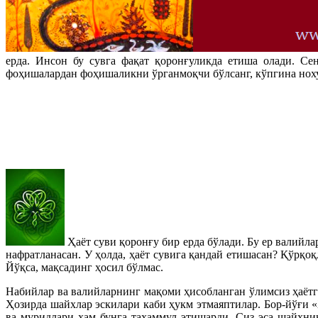
ерда. Инсон бу сувга фақат қоронғуликда етиша олади. Се
фоҳишалардан фоҳишаликни ўрганмоқчи бўлсанг, кўпгина нохуш
Ҳаёт суви қоронғу бир ерда бўлади. Бу ер валийла
нафратланасан. У ҳолда, ҳаёт сувига қандай етишасан? Қўрқ
Йўқса, мақсадинг ҳосил бўлмас.
Набийлар ва валийларнинг мақоми ҳисобланган ўлимсиз ҳаётг
Ҳозирда шайхлар эскилари каби ҳукм этмаяптилар. Бор-йўғи 
ва муридлари ҳам бунга таҳаммул этишарди. Сиз эса шайхнин