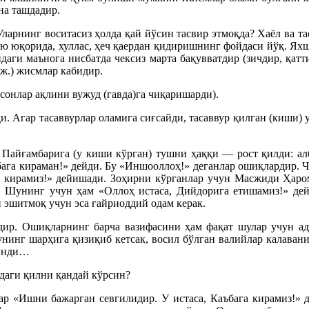
на ташдадир.
Уларнинг воситасиз ҳолда қай йўсин тасвир этмоқда? Хаёл ва та
-ю юқорида, хуллас, ҳеч қаердан қидиришнинг фойдаси йўқ. Яхш
аги маънога нисбатда чексиз марта бақувватдир (зичдир, қатт
рж.) жисмлар кабидир.
сонлар ақлини вужуд (гавда)га чиқаришарди).
ди. Агар тасаввурлар оламига сиғсайди, тасаввур қилган (киши) 
з Пайғамбарига (у киши кўрган) тушни ҳаққи — рост қилди: а
бага кираман!» дейди. Бу «Иншооллоҳ!» деганлар ошиқлардир. Ч
рга кирамиз!» дейишади. Зоҳирни кўрганлар учун Масжиди Ҳар
 Шунинг учун ҳам «Оллоҳ истаса, Дийдорига етишамиз!» дей
 эшитмоқ учун эса ғайриоддий одам керак.
идир. Ошиқларнинг барча вазифасини ҳам фақат шулар учун а
бунинг шарҳига қизиқиб кетсак, восил бўлган валийлар калаван
синди…
идаги қилни қандай кўрсин?
р «Ишни бажарган севгилидир. У истаса, Каъбага кирамиз!» де