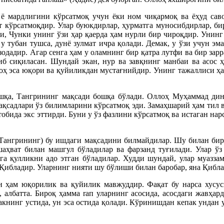
мардлигини кўрсатмоқ учун ёки ном чиқармоқ ва ёҳуд савоб
 кўрсатмоқдир. Улар буюкдирлар, ҳурматга муносибдирлар, бир
ди, Чунки унинг ўзи ҳар қаерда ҳам нурли бир чироқдир. Унин
 у тубан тушса, дунё зулмат ичра қолади. Демак, у ўзи учун эм
дадир. Агар сенга ҳам у оламнинг бир қатра лутфи ва бир зарра
иб сиқиласан. Шундай экан, нур ва завқнинг манбаи ва асос 
оҳ эса юқори ва қуйиликдан мустағнийдир. Унинг тажаллиси ҳ
ошқа, Тангрининг мақсади бошқа бўлади. Оллоҳ Муҳаммад ди
ақсадлари ўз билимларини кўрсатмоқ эди. Замаҳшарий ҳам тил 
бида экс эттирди. Буни у ўз фазлини кўpcaтмоқ ва истаган на
(Тангрининг) бу ишдаги мақсадини билмайдилар. Шу билан би
ҳват билан машгул бўладилар ва фарзанд туғилади. Улар ўз 
а қулликни адо этган бўладилар. Худди шундай, улар муаззам
Қибладир. Уларнинг нияти шу бўлиши билан баробар, яна Қибла
 ҳам юқорилик ва қуйилик мавжуддир. Фақат бу нарса хусус
, албатта. Бироқ ҳаммa raп уларнинг асосида, асосдаги жавҳа
акнинг устида, ун эса остида қолади. Кўринишдан кепак ундан у