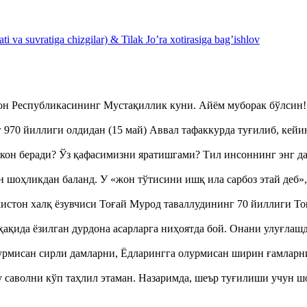
 va suvratiga chizgilar) & Tilak Jo’ra xotirasiga bag’ishlov
тон Республикасининг Мустақиллик куни. Айём муборак бўлси
970 йиллиги олдидан (15 май) Аввал тафаккурда туғилиб, кейи
кон беради? Ўз қафасимизни яратишгами? Тил инсоннинг энг д
оҳликдан баланд. У «жон тўтисини ишқ ила сарбоз этай деб
истон халқ ёзувчиси Тоғай Мурод таваллудининг 70 йиллиги 
ақида ёзилган дурдона асарларга ниҳоятда бой. Онани улуғла
урмисан сирли дамларни, Ёдларингга олурмисан ширин ғамларн
аволни кўп таҳлил этаман. Назаримда, шеър туғилиши учун 