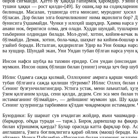
биров сиғмайди. Ҳатто бу ҳақида гапирмоқ ҳаромдир. Ўзини 
тушни ҳаққи — рост қилди»[49]. Бу ошиқ.лар ва содиқларнин
билинади. Масалан, тушингда отга минсанг, муродинг ҳосил
бўласан. Дор билан элга бошчиликнинг нима яқинлиги бор? Д
бунисига ўҳшамайди. Чунки у илоҳий шарҳдир. Ҳамма нарса ун
анави нок, беригиси олма, дея олади. Худди шундай, тушларн
таъбирини олдиндан билади. Мол-дунё, хотин, кийим-кечак в
бўлмайди. Демак, хотин, бола-чақа, шаҳват ва кийим-бошлар 
узайиб боради. Исталган, қидирилган Удир ва Уни бошқа нарс
ва хушдир. Шундай экан, Уни Ундан тубан бўлган нарса учун қ
Инсон нафси шубҳа ва тахмин еридир. Сен ундан (инсондан 
мумкин. Инсон ошиқ бўлиши билан (унинг) ичида ҳеч бир шубҳ
Иблис Одамга сажда қилмай, Оллоҳнинг амрига қарши чиқиб:
тубан бўлганга сажда қилиши тўғрими? Иблис Оллоҳ билан ш
Сенинг бузғунчилигингдир. Устига устак, мени лаънатлаб, ҳ
ўзим қилганим ҳолда, сени қилди, дедим. Сен эса мен билан 
истамаганинг бўлмайди», — дейишинг мумкин эди. Шу қадар
Сенинг ҳузурингда тарбиямни қўлдан чиқармоқни истамадим.
Буюрдики: Бу шариат сув ичадиган жойдир, яъни чашмадир 
(барқарор, оёқда туради — тарж.). Бироқ дарвешлар ва фа
билан кўришмоқ қаерда? Булар орасида катта фарқлар бор. А
англашига, ўзига боғлиқлигига қараб ойлик (маош) беради. 
айтамиз. Чунки Пайғамбар «Инсонлар билан уларнинг ақллари