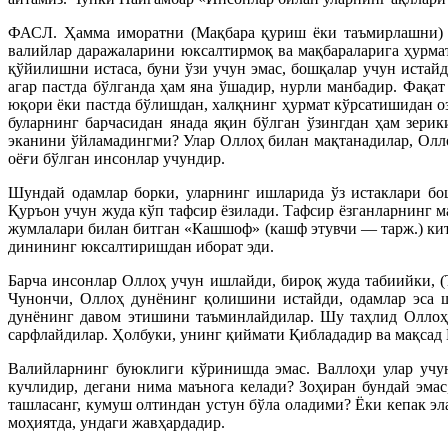
ФАСЛ. Ҳамма иморатни (Мақбара қуриш ёки таъмирлашни) ё 
валийлар даражаларини юксалтирмоқ ва мақбараларига ҳурмат
қўйилишни истаса, буни ўзи учун эмас, бошқалар учун истай
агар пастда бўлганда ҳам яна ўшадир, нурли манбадир. Фақат
юқори ёки пастда бўлишдан, халқнинг ҳурмат кўрсатишидан озо
буларнинг барчасидан янада яқин бўлган ўзингдан ҳам зерик
эканини ўйламадингми? Улар Оллоҳ билан мақтанадилар, Олл
оёғи бўлган инсонлар учундир.
Шундай одамлар борки, уларнинг ишларида ўз истаклари б
Қуpъон учун жуда кўп тафсир ёзилади. Тафсир ёзганларнинг м
жумлалари билан битган «Кашшоф» (кашф этувчи — тарж.) кито
динининг юксалтиришдан иборат эди.
Барча инсонлар Оллоҳ учун ишлайди, бироқ жуда табиийки, 
Чунончи, Оллоҳ дунёнинг қолишини истайди, одамлар эса ша
дунёнинг давом этишини таъминлайдилар. Шу таҳлид Оллоҳг
сарфлайдилар. Ҳолбуки, унинг қиймати Қиблададир ва мақсад 
Валийларнинг буюклиги кўринишда эмас. Валлоҳи улар учун
кучлидир, дегани нима маънога келади? Зоҳиран бундай эмас
ташласанг, кумуш олтиндан устун бўла оладими? Ёки кепак эл
моҳиятда, ундаги жавҳардадир.