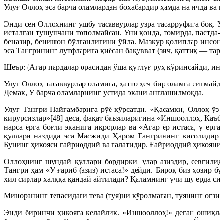
Улуғ Оллоҳ эса барча оламлардан бохабардир ҳамда на ичда ва 
Энди сен Оллоҳнинг ушбу тасаввурлар узра тасарруфига боқ. 
исталган тушунчани тополмайсан. Уни қонда, томирда, пастда
беназир, бенишон бўлганлигини ўйла. Мазкур қолиплар инсонд
эса Тангрининг лутфларига қиёсан бақувват (зич, қаттиқ — та
Шеър: (Агар пардалар орасидан ўша қутлуғ руҳ кўринсайди, ин
Улуғ Оллоҳ тасаввурлар оламига, ҳатто ҳеч бир оламга сиғмай
Демак, У барча оламларнинг устида экани англашилмоқда.
Улуғ Тангри Пайғамбарига рўё кўрсатди. «Қасамки, Оллоҳ ў
кирурсизлар»[48] деса, фақат баъзиларигина «Иншооллоҳ, Каъ
нарса ёрга боғли эканига иқрорлар ва «Агар ёр истаса, у е
қуллари наздида эса Масжиди Ҳаром Тангрининг висолидир.
Бунинг ҳикояси ғайриоддий ва ғалатидир. Ғайриоддий ҳикояни
Оллоҳнинг шундай қуллари бордирки, улар азиздир, севгил
Тангри ҳам «У ғариб (азиз) истаса!» дейди. Бироқ биз ҳозир 
хил сирлар халққа қандай айтилади? Қаламнинг учи шу ерда 
Миноранинг тепасидаги тева (туя)ни кўролмаган, туянинг оғз
Энди биринчи ҳикояга келайлик. «Иншооллоҳ!» деган ошиқла