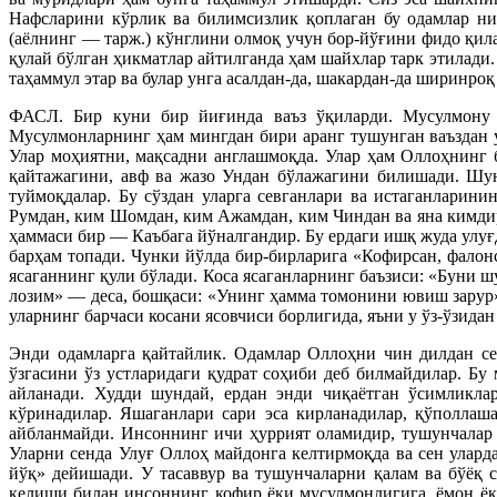
Нафсларини кўрлик ва билимсизлик қоплаган бу одамлар ни
(аёлнинг — тарж.) кўнглини олмоқ учун бор-йўғини фидо қил
қулай бўлган ҳикматлар айтилганда ҳам шайхлар тарк этилади
таҳаммул этар ва булар унга асалдан-да, шакардан-да ширинроқ
ФАСЛ. Бир куни бир йиғинда ваъз ўқиларди. Мусулмону к
Мусулмонларнинг ҳам мингдан бири аранг тушунган ваъздан у
Улар моҳиятни, мақсадни англашмоқда. Улар ҳам Оллоҳнинг б
қайтажагини, авф ва жазо Ундан бўлажагини билишади. Шун
туймоқдалар. Бу сўздан уларга севганлари ва истаганларини
Румдан, ким Шомдан, ким Ажамдан, ким Чиндан ва яна кимдир 
ҳаммаси бир — Каъбага йўналгандир. Бу ердаги ишқ жуда улу
барҳам топади. Чунки йўлда бир-бирларига «Кофирсан, фалон
ясаганнинг қули бўлади. Коса ясаганларнинг баъзиси: «Буни
лозим» — деса, бошқаси: «Унинг ҳамма томонини ювиш зарур
уларнинг барчаси косани ясовчиси борлигида, яъни у ўз-ўзид
Энди одамларга қайтайлик. Одамлар Оллоҳни чин дилдан сев
ўзгасини ўз устларидаги қудрат соҳиби деб билмайдилар. Б
айланади. Худди шундай, ердан энди чиқаётган ўсимликлар
кўринадилар. Яшаганлари сари эса кирланадилар, қўполлаш
айбланмайди. Инсоннинг ичи ҳуррият оламидир, тушунчалар л
Уларни сенда Улуғ Оллоҳ майдонга келтирмоқда ва сен улард
йўқ» дейишади. У тасаввур ва тушунчаларни қалам ва бўёқ 
келиши билан инсоннинг кофир ёки мусулмонлигига, ёмон ёк