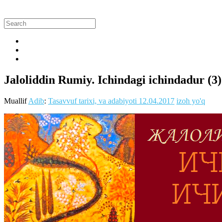
Jaloliddin Rumiy. Ichindagi ichindadur (3)
Muallif
Adib
:
Tasavvuf tarixi, va adabiyoti
12.04.2017
izoh yo'q