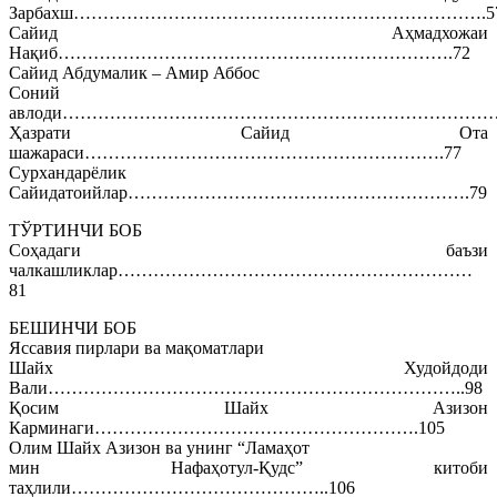
Зарбахш…………………………………………………………….5
Сайид Аҳмадхожаи
Нақиб………………………………………………………….72
Сайид Абдумалик – Амир Аббос
Соний
авлоди…………………………………………………………………
Ҳазрати Сайид Ота
шажараси…………………………………………………….77
Сурхандарёлик
Сайидатоийлар………………………………………………….79
ТЎРТИНЧИ БОБ
Соҳадаги баъзи
чалкашликлар……………………………………………………
81
БЕШИНЧИ БОБ
Яссавия пирлари ва мақоматлари
Шайх Худойдоди
Вали……………………………………………………………..98
Қосим Шайх Азизон
Карминаги……………………………………………….105
Олим Шайх Азизон ва унинг “Ламаҳот
мин Нафаҳотул-Қудс” китоби
таҳлили……………………………………..106