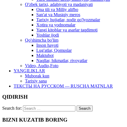
O'zbek tarixi, adabiyoti va madaniyati
Ona tili va Milliy alifbo
San'at va Musiqiy meros
Tarixiy hujjatlar, nodir qo'lyozmalar
Xotira va yodnomalar
Yangi kitoblar va asarlar taqdimoti
Yoshlar ijodi
Qo'shimcha bo'lim
Inson hayoti
Lug'atlar, Qomuslar
Maktubot
Naqllar, hikmatlar, rivoyatlar
Video, Audio,Foto
YANGILIKLAR
Muborak kun
Tarixiy sana
ТЕКСТЫ НА РУССКОМ — RUSCHA MATNLAR
QIDIRISH
Search for:
BIZNI KUZATIB BORING