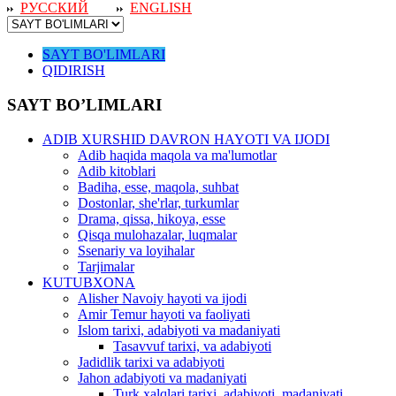
РУССКИЙ
ENGLISH
SAYT BO'LIMLARI
QIDIRISH
SAYT BO’LIMLARI
ADIB XURSHID DAVRON HAYOTI VA IJODI
Adib haqida maqola va ma'lumotlar
Adib kitoblari
Badiha, esse, maqola, suhbat
Dostonlar, she'rlar, turkumlar
Drama, qissa, hikoya, esse
Qisqa mulohazalar, luqmalar
Ssenariy va loyihalar
Tarjimalar
KUTUBXONA
Alisher Navoiy hayoti va ijodi
Amir Temur hayoti va faoliyati
Islom tarixi, adabiyoti va madaniyati
Tasavvuf tarixi, va adabiyoti
Jadidlik tarixi va adabiyoti
Jahon adabiyoti va madaniyati
Turk xalqlari tarixi, adabiyoti, madaniyati