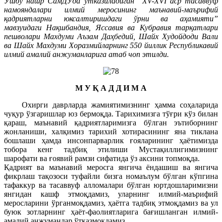
Ушбу нашр СамДУда ўтказиладиган “XV-XVI аср тасаввуф
намояндалари илмий меросининг маънавий-маърифий
қадриятларни юксалтиришдаги ўрни ва аҳамияти”
мавзуидаги Нақшбандия, Яссавия ва Кубравия тарқатлари
пешволари Махдуми Аъзам Даҳбедий, Шайх Худойдоди Вали
ва Шайх Махдуми Хоразмийларнинг 550 йиллик Республикавий
илмий амалий анжуманларига атаб чоп этилди.
М У Қ А Д Д И М А
Охирги даврларда жамиятимизнинг ҳамма соҳаларида
чуқур ўзгаришлар юз бермоқда. Тарихимизга тўғри кўз билан
қараш, маънавий қадриятларимизга бўлган эътиборнинг
жонланиши, халқимиз тарихий хотирасининг яна тиклана
бошлаши ҳамда инсонпарварлик ғояларининг ҳаётимизда
тобора кенг тадбиқ этилиши Мустақиллигимизнинг
шарофати ва ғоявий рамзи сифатида ўз аксини топмоқда.
Қадрият ва маънавий меросга янгича ёндашиш ва янгича
фикрлаш тақозоси туфайли бизга номаълум бўлган кўпгина
тафаккур ва тасаввуф алломалари бўлган юртдошларимизни
янгидан кашф этмоқдамиз, уларнинг илмий-маърифий
меросларини ўрганмоқдамиз, ҳаётга тадбиқ этмоқдамиз ва ул
буюк зотларнинг ҳаёт-фаолиятларига бағишланган илмий-
амалий анжуманлар ўтказмоқдамиз.