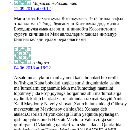
Мархамат Рахматова
15.09.2015 at 09:12
Мани отам Рахматхужа Коттахужаев 1957 йилда вафод
этканла ман 2 ёшда булганман Коттахужа додамизни
Боходиружа амакиларини инқилобта Қозоғистонга
сургун қилишкан Ман авлодларим хақида нимадур
билгим келади ёрдам бера оласизми
sodiqova
04.06.2018 at 16:22
Assalomu alaykum mani ayamni katta bobolari buxorolik
bo’lishgan.Katta bobolari xaqida surishtirganimizda ushbu
ma’lumotlarni topganmiz lekin ma’lumotdagi manzilni
topolmay juda ko’p joylarga borganmiz shu ma’lumotlarga
oydinlik kiritib berolasizlarmi oldindan raxmat.Sayyid Amir
Xalil Maydoniy Navoiy viloyati,Xatirchi tumanidagi Oltinsoy
mavzeysining Maydonsoy qishlog’ida Xonaqa deb
ataladi.Qabrlari Miyonkoldagi Kufin yaqinida joylashgan
qishloq qabristonida Hazrati Mavlono Vali u zotga sufa
qurdirgan. O’zlarining qabrlari xam shu sufada. Qabrlarida
tosh lavhalar bor.Hazrati Mavlono Vali SAYYID AMIR