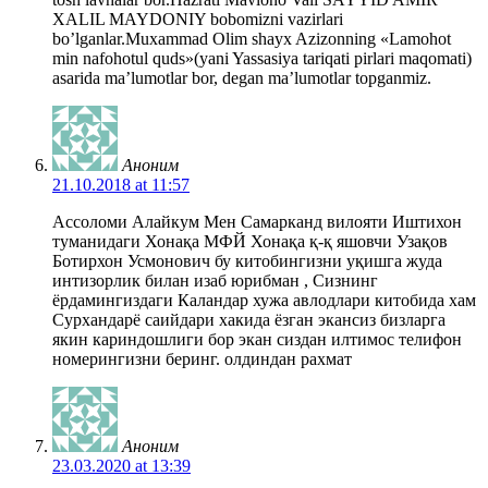
XALIL MAYDONIY bobomizni vazirlari
bo’lganlar.Muxammad Olim shayx Azizonning «Lamohot
min nafohotul quds»(yani Yassasiya tariqati pirlari maqomati)
asarida ma’lumotlar bor, degan ma’lumotlar topganmiz.
Аноним
21.10.2018 at 11:57
Ассоломи Алайкум Мен Самарканд вилояти Иштихон
туманидаги Хонақа МФЙ Хонақа қ-қ яшовчи Узақов
Ботирхон Усмонович бу китобингизни уқишга жуда
интизорлик билан изаб юрибман , Сизнинг
ёрдамингиздаги Каландар хужа авлодлари китобида хам
Сурхандарё саийдари хакида ёзган экансиз бизларга
якин кариндошлиги бор экан сиздан илтимос телифон
номерингизни беринг. олдиндан рахмат
Аноним
23.03.2020 at 13:39