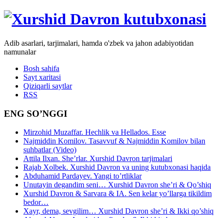
Adib asarlari, tarjimalari, hamda o'zbek va jahon adabiyotidan
namunalar
Bosh sahifa
Sayt xaritasi
Qiziqarli saytlar
RSS
ENG SO’NGGI
Mirzohid Muzaffar. Hechlik va Hellados. Esse
Najmiddin Komilov. Tasavvuf & Najmiddin Komilov bilan
suhbatlar (Video)
Attila Ilxan. She’rlar. Xurshid Davron tarjimalari
Rajab Xolbek. Xurshid Davron va uning kutubxonasi haqida
Abduhamid Pardayev. Yangi to’rtliklar
Unutayin degandim seni… Xurshid Davron she’ri & Qo’shiq
Xurshid Davron & Sarvara & IA. Sen kelar yo’llarga tikildim
bedor…
Xayr, dema, sevgilim… Xurshid Davron she’ri & Ikki qo’shiq