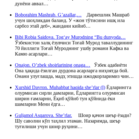
дунёни аввал…
Boborahim Mashrab. G’azallar,…
Дарвешлик Машраб
учун шоҳликдан баланд. У «жон тўтисини ишқ ила
сарбоз этай деб», жандани кийиб…
Bibi Robia Saidova. Tog‘ay Murodning “Bu dunyoda…
Ўзбекистон халқ ёзувчиси Тоғай Мурод таваллудининг
70 йиллиги Тоғай Муроднинг ушбу романи Кафка ва
Камю асарлари…
Onajon. O’zbek shoirlarining onaga…
Ўзбек адабиёти
Она ҳақида ёзилган дурдона асарларга ниҳоятда бой.
Онани улуғлашда, мадҳ этишда ижодкорларимиз чин…
Xurshid Davron. Muhabbat haqida she’rlar (I)
Ёдларингга
олурмисан сирли дамларни, Ёдларингга олурмисан
ширин ғамларни, Ёқиб қўйиб тун қўйнида ёки
шамларни Мени ёдга…
Guljamol Asqarova. She’rlar.
Шоир қачон шеър ёзади?
Шу саволни кўп таҳлил этаман. Назаримда, шеър
туғилиши учун шоир руҳини…