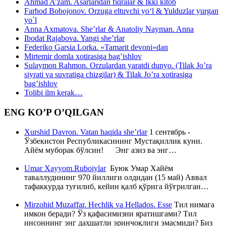
Ahmad A’zam. Asarlaridan fiqralar & Ikki kitob
Farhod Bobojonov. Orzuga eltuvchi yo‘l & Yulduzlar yurgan
yo`l
Anna Axmatova. She’rlar & Anatoliy Nayman. Anna
Ibodat Rajabova. Yangi she’rlar
Federiko Garsia Lorka. «Tamarit devoni»dan
Mirtemir domla xotirasiga bag’ishlov
Sulaymon Rahmon. Orzulardan yaratdi dunyo. (Tilak Jo’ra
siyrati va suvratiga chizgilar) & Tilak Jo’ra xotirasiga
bag’ishlov
Tolibi ilm kerak…
ENG KO’P O’QILGAN
Xurshid Davron. Vatan haqida she’rlar
1 сентябрь -
Ўзбекистон Республикасининг Мустақиллик куни.
Айём муборак бўлсин! Энг азиз ва энг…
Umar Xayyom.Ruboiylar
Буюк Умар Хайём
таваллудининг 970 йиллиги олдидан (15 май) Аввал
тафаккурда туғилиб, кейин қалб қўрига йўғрилган…
Mirzohid Muzaffar. Hechlik va Hellados. Esse
Тил нимага
имкон беради? Ўз қафасимизни яратишгами? Тил
инсоннинг энг даҳшатли эринчоқлиги эмасмиди? Биз