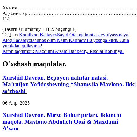
Хулоса……………………………………………………………………
Адабиётлар………………………………………………………
114
(Tashriflar: umumiy 1 182, bugungi 1)
Teg(lar)
Komilxon Kattayev
Sayid Ota
taqdimot
tasavvuf
yassaviya
Atoqli adabiyotshunos olim Naim Karimov 80 yoshga kirdi. Chin
yurakdan qutlaymiz!
Kitob taqdimoti: Maxdumi A’zam Dahbediy. Risolai Boburiya.
O'xshash maqolalar.
Xurshid Davron. Bepoyon nahrlar nafasi.
Ma’rufjon Yo‘ldoshevning “Shams ila Mavlono. Ikki 
so’zboshi
06 Апр, 2025
Xurshid Davron. Mirzo Bobur pirlari. Ikkinchi
maqola. Mavlono Abdulloh Qozi & Maxdumi
A’zam