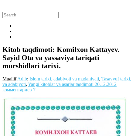
Kitob taqdimoti: Komilxon Kattayev.
Sayid Ota va yassaviya tariqati
murshidlari tarixi.
Muallif
Adib
:
Islom tarixi, adabiyoti va madaniyati
,
Tasavvuf tarixi,
va adabiyoti
,
Yangi kitoblar va asarlar taqdimoti
20.12.2012
комментариев 7