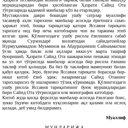
муршидларидан бири ҳисобланган Ҳазрати Сайид Ота
тўғриларида қадимий манбалар кўп ва етарлидир.
Мустақиллик даври бошидан ушбу сатрлар муаллифи
тасаввуф аҳли тарихини манбалар асосида ёритишга саъю-
ҳаракат этиб, бошқа тариқатлар қатори Яссавия тариқати
тарихига оид бир неча китобларни чоп ва таржима этиб
келган эдим. Қўлингиздаги ушбу рисола ёзилишига сабаб
яқинда Сурхондарё вилоятидан сайидатоийлар
Нурмуҳаммадхон Муъминов ва Абдураҳимхон Сайнаъматхон
ўғли ҳамда баъзи илм аҳллари икки-уч марта ташриф
буюришиб, Ҳазрати Сайид Ота шажарасини пешкаш этишди
ва ул зот тўғрисида манбалар асосида бир рисола ёзишни
таклиф этиб қолишди. Ва биз бу таклифни мамнуният билан
қабул қилдик. Зеро, бунгача Яссавия тариқати борасида бир-
икки китоб ёзиб эдик; назаримизда Сайид Отанинг
тарихларисиз бу ишларимиз тўлиқ кўринмади. Қўлингиздаги
ушбу рисола Яссавия тариқатининг буюк муршидларидан
бири Сайид Ота тўғрисидаги илк монографик китобдир.
Китоб жуда қисқа фурсатда манбалар асосида ёзилгани боис,
зукко ўқувчи китобдаги нуқсонларни ақл қалами ила ислоҳ
қилади, деб умид билдирамиз.
Муаллиф
М У Н Д А Р И Ж А