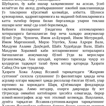
Шубҳасиз, бу каби ишлар халқимизнинг ва асосан, ўсиб
келаётган ёш авлод дунёқарашининг ижобий шаклланишида
ўз таъсирини кўрсатмай қолмайди, албатта. Шуниси
қувонарлики, қадриятларимизга ва маданий бойликларимизга
катта эътибор бериш билан биргаликда уларни тиклаш
ишлари кенг миқё сда олиб борилмоқда.
Кейинги йилларнинг ўзидагина буюк алломаларимиз
хотираларига бағишланган бир неча халқаро анжуманлар
бўлиб ўтди. Чунончи, Имом ал-Бухорий, Имом Мотуридий,
Имом Марғиноний, Мирзо Улуғбек, Хожа Аҳрори Вали,
Махдуми Аъзами Даҳбедий, Шайх Худойдоди Вали, Шайх
Махдуми Хоразмий каби зотларимизнинг хотираларига
бағишланган анжуманлар бўлиб ўтди ва мерослари
ўрганилмоқда. Ана шундай, юртимиз тарихида чуқур из
қолдирган тадқиқот талаб буюк зотлар қаторида Ҳазрати
Сайид Ота ҳам турадилар.
Ҳазрати Хожа Аҳмад Яссавий тариқатидаги “Жаҳриян
султония” силсила сулукининг ўз фаолиятлари ҳақида неча
асрлавр илгари мақомот ҳамда рисолалар ёзилган бўлиб, улар
юртимиз ва хориждаги Шарқ қўлёзмалари фондларида
сақланмоқда. Аммо негадир, охирги даврларда бу зот
тўғрисида оммабоп китобларни ҳисобга олмаганда, бирор
илмий-монографик асар чоп этилмай келмоқда. Ваҳоланки,
дунёга тарқалган Яссавия-султония-жаҳрия тариқатининг
Ҳазрати Яссавийдан кейинги бармоқ билан саноқли машҳур