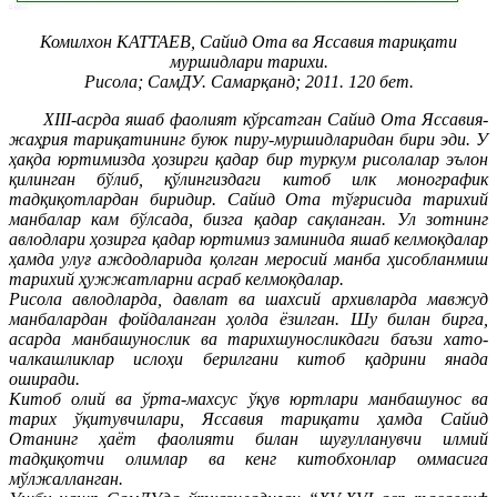
Комилхон КАТТАЕВ, Сайид Ота ва Яссавия тариқати
муршидлари тарихи.
Рисола; СамДУ. Самарқанд; 2011. 120 бет.
XIII-асрда яшаб фаолият кўрсатган Сайид Ота Яссавия-
жаҳрия тариқатининг буюк пиру-муршидларидан бири эди. У
ҳақда юртимизда ҳозирги қадар бир туркум рисолалар эълон
қилинган бўлиб, қўлингиздаги китоб илк монографик
тадқиқотлардан биридир. Сайид Ота тўғрисида тарихий
манбалар кам бўлсада, бизга қадар сақланган. Ул зотнинг
авлодлари ҳозирга қадар юртимиз заминида яшаб келмоқдалар
ҳамда улуғ аждодларида қолган меросий манба ҳисобланмиш
тарихий ҳужжатларни асраб келмоқдалар.
Рисола авлодларда, давлат ва шахсий архивларда мавжуд
манбалардан фойдаланган ҳолда ёзилган.
Шу билан бирга,
асарда манбашунослик ва тарихшуносликдаги баъзи хато-
чалкашликлар ислоҳи берилгани китоб қадрини янада
оширади.
Китоб олий ва ўрта-махсус ўқув юртлари манбашунос ва
тарих ўқитувчилари, Яссавия тариқати ҳамда Сайид
Отанинг ҳаёт фаолияти билан шуғулланувчи илмий
тадқиқотчи олимлар ва кенг китобхонлар оммасига
мўлжалланган.