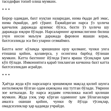
тасодифан топиб олиш мумкин.
* * *
Бирор одамдан, бахт нуқтаи назаридан, нима ёқади деб эмас,
нима ёқмайди, деб сўранг. Ёқмайдиган нарса ўз ҳолича
қанчалик даражада арзимас бўлса, бахти ўз ҳолича шу
даражада юқори бўлади. Нарсаларнинг арзимаслигини билиш
учун инсон маълум даражада фаровон яшаши керак,
бахтсизликда эса биз уларни сезмаймиз.
Бахтга кенг кўламда эришишни орзу қилманг, чунки унга
етишиш қийин, қолаверса, у осонгина барбод бўлиши
мумкин. Катта бахтнинг йўлида ўзига яраша тўсиқлари ҳам
кўп бўлади. Имкониятига қараб тикланган кичкина бахт катта
бахтсизликдан асрайди.
* * *
Ҳаётда жуда кўп нарсаларга эришмоқни мақсад қилиб шунга
интилмоқчи бўлган одам аҳмоқона иш тутган бўлади. Умрини
зое кетказади. Бу нарса жудаям озчиликка насиб қилиши
мумкин. Жуда узоқ умр кўрган одамнинг ҳам ўйлаганлари
амалга ошиши қийин, чунки бу йўлда тўсиқлар,
омадсизликлар ҳар қадамда учрайди.