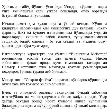
Ҳаётимиз сайёҳ йўлига ўхшайди. Узоқдан кўринган нарса
унга яқинлашган сари ўзгара бошлайди, етиб борганда
бутунлай бошқача тус олади.
Истакларимиз ҳам худди шунга ўхшаб кетади. Кўпинча
қидирган нарсамиздан ҳам яхшироғига дуч келамиз. Роҳат-
фароғат, бахт ва қувонч излаганимизда йўлимизда учраган
нарсалардан яхшигина сабоқ оламиз, тушунмаганимизни
тушуниб, билиб оламиз – бу эса хаёлий ва ўткинчи орзу-
ҳаваслардан кўра муҳимроқ.
Интеллектуал характерга эга бўлган “Вильгельм Мейстер”
романининг асосий ғояси ҳам шунга ўхшаш. Инсон
табиатининг фақат ирода кучи томонидан тасвирлаган
Вальтер Скоттнинг этик мазмунда яратган романларидан
юқорироқ ўринда туради деб биламан.
Моцартнинг “Сеҳрли флейта” операсига қўполроқ кўринишда
бўлса ҳам, шу ғоя асос қилиб олинган…
Буюк ва олижаноб одамлар тақдирнинг бундай сабоғини
итоатгўйлик ва миннатдорчилик билан қабул қилади. Улар
ҳаётда бахтдан бошқа ибрат бўларли ишлар кўплигини
биладилар ва шунга шукур қилиб яшашга кўникиб қолганлар.