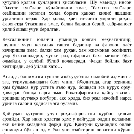
қутулиб қолган кунларини ҳисобласин. Шу маънода инсон
“бахтли кун”лари кўпайишини эмас, “бахтсиз кун”лари
озайишини истаган ҳолда борига қаноат қилиб яшашни
ўрганиши керак. Ҳар ҳолда, ҳаёт инсонга умрини роҳат-
фароғатда ўтказишга эмас, балки бардош бериб, сабр-қаноат
қилиб яшаш учун берилган.
Кексаликнинг юпанчи ўтмишда қолган меҳнатингдир,
шунинг учун кексалик гашти бадастир ва фаровон ҳаёт
кечиришда эмас, балки ҳам руҳан, ҳам жисмонан осойишта
умр ўтказишдадир, чунки роҳат-фароғат бахт мезони бўла
олмайди, у салбий бўлиб қолаверади. Фақат бойлик бахт
келтиради, деб ўйлаш хато…
Аслида, бошимизга тушган азоб-уқубатлар ижобий аҳамиятга
эга, турмушимиздаги бахт унинг йўқлигида, агар зерикиш
ҳам бўлмаса нур устига аъло нур, бошқаси эса қуруқ орзу-
ҳавасдан бошқа нарса эмас. Роҳат-фароғатга қайғу эвазига
эришиш мутлақо нотўғри, акс ҳолда, биз реал ижобий нарса
ўрнига салбий ҳодисага эга бўламиз.
Қайғудан қутулиш учун роҳат-фароғатни қурбон қилсак
арзийди. Ҳар икки ҳолатда ҳам: у қайғудан олдин келадими
ёки кейин келадими фарқи йўқ. Қайғуни қувноқлик билан
енгмоқчи бўлган одам ёки уни озайтириш чорасини кўриш