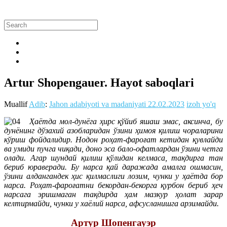
Artur Shopengauer. Hayot saboqlari
Muallif
Adib
:
Jahon adabiyoti va madaniyati
22.02.2023
izoh yo'q
Ҳаётда мол-дунёга ҳирс қўйиб яшаш эмас, аксинча, бу
дунёнинг дўзахий азобларидан ўзини ҳимоя қилиш чораларини
кўриш фойдалидир. Нодон роҳат-фароғат кетидан қувлайди
ва умиди пучга чиқади, доно эса бало-офатлардан ўзини четга
олади. Агар шундай қилиш қўлидан келмаса, тақдирга тан
бериб юраверади. Бу нарса қай даражада амалга ошмасин,
ўзини алдангандек ҳис қилмаслиги лозим, чунки у ҳаётда бор
нарса. Роҳат-фароғатни бекордан-бекорга қурбон бериб ҳеч
нарсага эришмаган тақдирда ҳам мазкур ҳолат зарар
келтирмайди, чунки у хаёлий нарса, афсусланишга арзимайди.
Артур Шопенгауэр