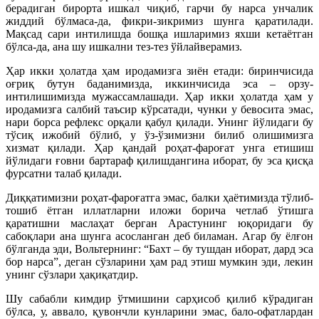
берадиган бирорта ишкал чиқиб, гарчи бу нарса унчалик
жиддий бўлмаса-да, фикри-зикримиз шунга қаратилади.
Мақсад сари интилишда бошқа ишларимиз яхши кетаётган
бўлса-да, ана шу ишкални тез-тез ўйлайверамиз.
Ҳар икки ҳолатда ҳам иродамизга зиён етади: биринчисида
оғриқ бутун баданимизда, иккинчисида эса – орзу-
интилишимизда мужассамлашади. Ҳар икки ҳолатда ҳам у
иродамизга салбий таъсир кўрсатади, чунки у бевосита эмас,
нари борса рефлекс орқали қабул қилади. Унинг йўлидаги бу
тўсиқ ижобий бўлиб, у ўз-ўзимизни билиб олишимизга
хизмат қилади. Ҳар қандай роҳат-фароғат унга етишиш
йўлидаги ғовни бартараф қилишдангина иборат, бу эса қисқа
фурсатни талаб қилади.
Диққатимизни роҳат-фароғатга эмас, балки ҳаётимизда тўлиб-
тошиб ётган иллатларни иложи борича четлаб ўтишга
қаратишни маслаҳат берган Арастунинг юқоридаги бу
сабоқлари ана шунга асосланган деб биламан. Агар бу ёлғон
бўлганда эди, Вольтернинг: “Бахт – бу тушдан иборат, дард эса
бор нарса”, деган сўзларини ҳам рад этиш мумкин эди, лекин
унинг сўзлари ҳақиқатдир.
Шу сабабли кимдир ўтмишини сарҳисоб қилиб кўрадиган
бўлса, у, аввало, қувончли кунларини эмас, бало-офатлардан