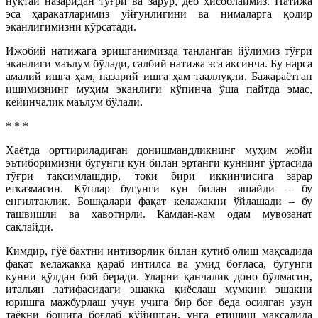
нуқтаи назаридан тўғри ва зарур, деб ҳисоблаймиз. Натижа
эса ҳаракатларимиз уйғунлигини ва нималарга қодир
эканлигимизни кўрсатади.
Ижобий натижага эришганимизда танланган йўлимиз тўғри
эканлиги маълум бўлади, салбий натижа эса аксинча. Бу нарса
амалий ишга ҳам, назарий ишга ҳам тааллуқли. Бажараётган
ишимизнинг муҳим эканлиги кўпинча ўша пайтда эмас,
кейинчалик маълум бўлади.
* * *
Ҳаётда орттириладиган донишмандликнинг муҳим жойи
эътиборимизни бугунги кун билан эртанги куннинг ўртасида
тўғри тақсимлашдир, токи бири иккинчисига зарар
етказмасин. Кўплар бугунги кун билан яшайди – бу
енгилтаклик. Бошқалари фақат келажакни ўйлашади – бу
ташвишли ва хавотирли. Камдан-кам одам мувозанат
сақлайди.
Кимдир, гўё бахтни интизорлик билан кутиб олиш мақсадида
фақат келажакка қараб интилса ва умид боғласа, бугунги
кунни қўлдан бой беради. Уларни қанчалик доно бўлмасин,
итальян латифасидаги эшакка қиёслаш мумкин: эшакни
юришга мажбурлаш учун учига бир боғ беда осилган узун
таёқни бошига боғлаб қўйишган, унга етишиш мақсадида