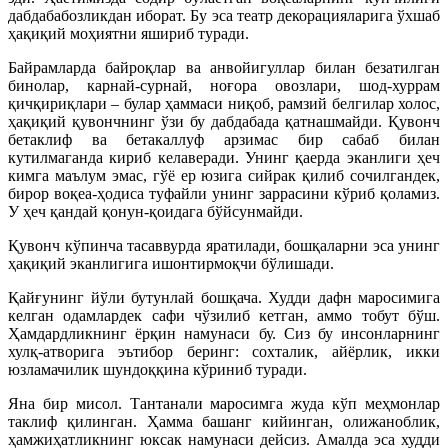
дабдабабозликдан иборат. Бу эса театр декорацияларига ўхшаб
ҳақиқий моҳиятни яшириб туради.
Байрамларда байроқлар ва анвойигуллар билан безатилган
бинолар, карнай-сурнай, ноғора овозлари, шод-хуррам
қичқириқлари – булар ҳаммаси ниқоб, рамзий белгилар холос,
ҳақиқий қувончнинг ўзи бу дабдабада қатнашмайди. Қувонч
бетаклиф ва бетакаллуф арзимас бир сабаб билан
кутилмаганда кириб келаверади. Унинг қаерда эканлиги ҳеч
кимга маълум эмас, гўё ер юзига сийрак қилиб сочилгандек,
бирор воқеа-ҳодиса туфайли унинг заррасини кўриб қоламиз.
У ҳеч қандай қонун-қоидага бўйсунмайди.
Қувонч кўпинча тасаввурда яратилади, бошқаларни эса унинг
ҳақиқий эканлигига ишонтирмоқчи бўлишади.
Қайғунинг йўли бутунлай бошқача. Худди дафн маросимига
келган одамлардек сафи чўзилиб кетган, аммо тобут бўш.
Ҳамдардликнинг ёрқин намунаси бу. Сиз бу инсонларнинг
хулқ-атворига эътибор беринг: сохталик, айёрлик, икки
юзламачилик шундоққина кўриниб туради.
Яна бир мисол. Тантанали маросимга жуда кўп меҳмонлар
таклиф қилинган. Ҳамма башанг кийинган, олижаноблик,
ҳамжиҳатликнинг юксак намунаси дейсиз. Амалда эса худди