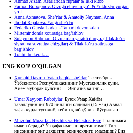
Ahmad A’zam. Asarlaridan fiqralar & Ikki kitob
Farhod Bobojonov. Orzuga eltuvchi yo‘l & Yulduzlar yurgan
yo`l
Anna Axmatova. She’rlar & Anatoliy Nayman. Anna
Ibodat Rajabova. Yangi she’rlar
Federiko Garsia Lorka. «Tamarit devoni»dan
Mirtemir domla xotirasiga bag’ishlov
Sulaymon Rahmon. Orzulardan yaratdi dunyo. (Tilak Jo’ra
siyrati va suvratiga chizgilar) & Tilak Jo’ra xotirasiga
bag’ishlov
Tolibi ilm kerak…
ENG KO’P O’QILGAN
Xurshid Davron. Vatan haqida she’rlar
1 сентябрь -
Ўзбекистон Республикасининг Мустақиллик куни.
Айём муборак бўлсин! Энг азиз ва энг…
Umar Xayyom.Ruboiylar
Буюк Умар Хайём
таваллудининг 970 йиллиги олдидан (15 май) Аввал
тафаккурда туғилиб, кейин қалб қўрига йўғрилган…
Mirzohid Muzaffar. Hechlik va Hellados. Esse
Тил нимага
имкон беради? Ўз қафасимизни яратишгами? Тил
инсоннинг энг даҳшатли эринчоқлиги эмасмиди? Биз