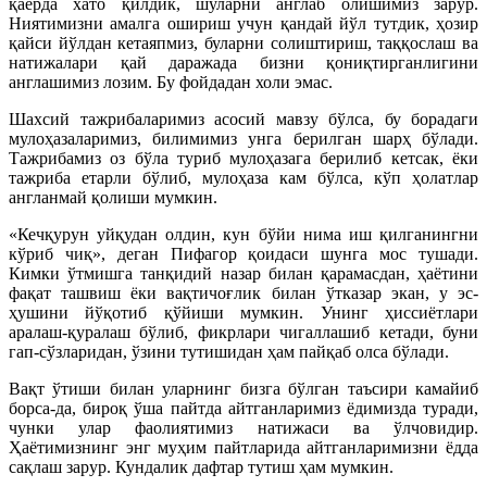
қаерда хато қилдик, шуларни англаб олишимиз зарур.
Ниятимизни амалга ошириш учун қандай йўл тутдик, ҳозир
қайси йўлдан кетаяпмиз, буларни солиштириш, таққослаш ва
натижалари қай даражада бизни қониқтирганлигини
англашимиз лозим. Бу фойдадан холи эмас.
Шахсий тажрибаларимиз асосий мавзу бўлса, бу борадаги
мулоҳазаларимиз, билимимиз унга берилган шарҳ бўлади.
Тажрибамиз оз бўла туриб мулоҳазага берилиб кетсак, ёки
тажриба етарли бўлиб, мулоҳаза кам бўлса, кўп ҳолатлар
англанмай қолиши мумкин.
«Кечқурун уйқудан олдин, кун бўйи нима иш қилганингни
кўриб чиқ», деган Пифагор қоидаси шунга мос тушади.
Кимки ўтмишга танқидий назар билан қарамасдан, ҳаётини
фақат ташвиш ёки вақтичоғлик билан ўтказар экан, у эс-
ҳушини йўқотиб қўйиши мумкин. Унинг ҳиссиётлари
аралаш-қуралаш бўлиб, фикрлари чигаллашиб кетади, буни
гап-сўзларидан, ўзини тутишидан ҳам пайқаб олса бўлади.
Вақт ўтиши билан уларнинг бизга бўлган таъсири камайиб
борса-да, бироқ ўша пайтда айтганларимиз ёдимизда туради,
чунки улар фаолиятимиз натижаси ва ўлчовидир.
Ҳаётимизнинг энг муҳим пайтларида айтганларимизни ёдда
сақлаш зарур. Кундалик дафтар тутиш ҳам мумкин.