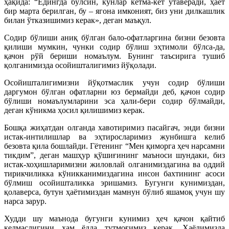
ҳақида: “Ёдингда бўлсин, кунлар кетма-кет ўтаверади, ҳаёт
бир марта берилган, бу – ягона имконият, биз уни дилкашлик
билан ўтказишимиз керак», деган маъқул.
Содир бўлиши аниқ бўлган бало-офатларгина бизни безовта
қилиши мумкин, чунки содир бўлиш эҳтимоли бўлса-да,
қачон рўй бериши номаълум. Бунинг таъсирига тушиб
қолганимизда осойишталигимиз йўқолади.
Осойишталигимизни йўқотмаслик учун содир бўлиши
даргумон бўлган офатларни юз бермайди деб, қачон содир
бўлиши номаълумларини эса ҳали-бери содир бўлмайди,
деган кўникма ҳосил қилишимиз керак.
Бошқа жиҳатдан олганда хавотиримиз пасайгач, энди бизни
истак-интилишлар ва эҳтиросларимиз жунбишга келиб
безовта қила бошлайди. Гётенинг “Мен қиморга ҳеч нарсамни
тикдим”, деган машҳур қўшиғининг маъноси шундаки, биз
истак-хоҳишларимизни жиловлай олганимиздагина ва оддий
тирикчиликка кўникканимиздагина инсон бахтининг асоси
бўлмиш осойишталикка эришамиз. Бугунги кунимиздан,
қолаверса, бутун ҳаётимиздан мамнун бўлиб яшамоқ учун шу
нарса зарур.
Худди шу маънода бугунги кунимиз ҳеч қачон қайтиб
келмаслигини ҳам ёдда тутмоғимиз керак. Хаёлимизда