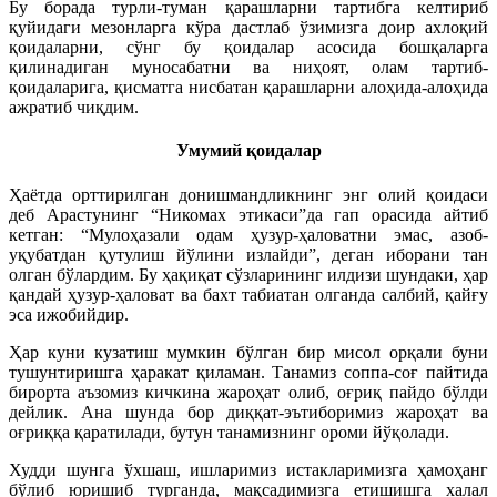
Бу борада турли-туман қарашларни тартибга келтириб
қуйидаги мезонларга кўра дастлаб ўзимизга доир ахлоқий
қоидаларни, сўнг бу қоидалар асосида бошқаларга
қилинадиган муносабатни ва ниҳоят, олам тартиб-
қоидаларига, қисматга нисбатан қарашларни алоҳида-алоҳида
ажратиб чиқдим.
Умумий қоидалар
Ҳаётда орттирилган донишмандликнинг энг олий қоидаси
деб Арастунинг “Никомах этикаси”да гап орасида айтиб
кетган: “Мулоҳазали одам ҳузур-ҳаловатни эмас, азоб-
уқубатдан қутулиш йўлини излайди”, деган иборани тан
олган бўлардим. Бу ҳақиқат сўзларининг илдизи шундаки, ҳар
қандай ҳузур-ҳаловат ва бахт табиатан олганда салбий, қайғу
эса ижобийдир.
Ҳар куни кузатиш мумкин бўлган бир мисол орқали буни
тушунтиришга ҳаракат қиламан. Танамиз соппа-соғ пайтида
бирорта аъзомиз кичкина жароҳат олиб, оғриқ пайдо бўлди
дейлик. Ана шунда бор диққат-эътиборимиз жароҳат ва
оғриққа қаратилади, бутун танамизнинг ороми йўқолади.
Худди шунга ўхшаш, ишларимиз истакларимизга ҳамоҳанг
бўлиб юришиб турганда, мақсадимизга етишишга халал