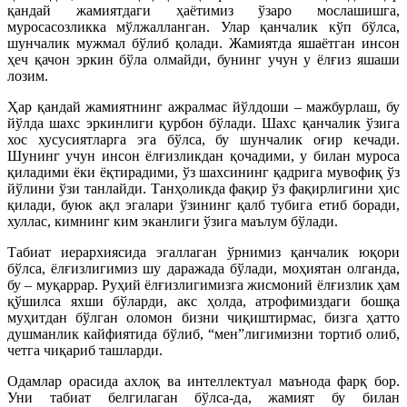
қандай жамиятдаги ҳаётимиз ўзаро мослашишга,
муросасозликка мўлжалланган. Улар қанчалик кўп бўлса,
шунчалик мужмал бўлиб қолади. Жамиятда яшаётган инсон
ҳеч қачон эркин бўла олмайди, бунинг учун у ёлғиз яшаши
лозим.
Ҳар қандай жамиятнинг ажралмас йўлдоши – мажбурлаш, бу
йўлда шахс эркинлиги қурбон бўлади. Шахс қанчалик ўзига
хос хусусиятларга эга бўлса, бу шунчалик оғир кечади.
Шунинг учун инсон ёлғизликдан қочадими, у билан муроса
қиладими ёки ёқтирадими, ўз шахсининг қадрига мувофиқ ўз
йўлини ўзи танлайди. Танҳоликда фақир ўз фақирлигини ҳис
қилади, буюк ақл эгалари ўзининг қалб тубига етиб боради,
хуллас, кимнинг ким эканлиги ўзига маълум бўлади.
Табиат иерархиясида эгаллаган ўрнимиз қанчалик юқори
бўлса, ёлғизлигимиз шу даражада бўлади, моҳиятан олганда,
бу – муқаррар. Руҳий ёлғизлигимизга жисмоний ёлғизлик ҳам
қўшилса яхши бўларди, акс ҳолда, атрофимиздаги бошқа
муҳитдан бўлган оломон бизни чиқиштирмас, бизга ҳатто
душманлик кайфиятида бўлиб, “мен”лигимизни тортиб олиб,
четга чиқариб ташларди.
Одамлар орасида ахлоқ ва интеллектуал маънода фарқ бор.
Уни табиат белгилаган бўлса-да, жамият бу билан