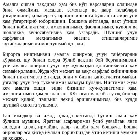
Амалга ошган тақдирда ҳам биз кўп нарсаларни олдиндан
била олмаймиз, масалан, замонлар ва давр талаблари
ўзгаришини, қолаверса уларнинг инсонга бўлган таъсири уни
ҳам ўзгартириб юборишини. Бошқача айтганда, вақт ўтиши
билан қобилиятимиз, имкониятимиз, фаолиятимиз, қувонч ва
шодликка муносабатимиз ҳам ўзгаради. Шунинг учун
сарфлаган меҳнатимиз эвазига етишганларимиз
эҳтиёжларимизга мос тушмай қолади.
Бирорта ниятимизни амалга оширмоқ учун тайёргарлик
кўрамиз, шу билан овора бўлиб вақтни бой берганимизни,
уни амалга ошириш учун куч-қувватдан қолганимизни ҳам
сезмай қоламиз. Жуда кўп меҳнат ва вақт сарфлаб қийинчилик
билан ниятимизга етганда, энди у бизни қаноатлантирмайди,
ўзгалар учун тер тўкканимиз маълум бўлади. Ниятимиз жуда
кеч амалга ошди, энди бизнинг куч-қувватимиз ҳам,
имкониятимиз ҳам чекланган. Кўзлаган мансабга узоқ йиллар
меҳнат қилиб, ташвиш чекиб эришганимизда биз худди
шундай аҳволга тушамиз.
Гап ижодкор ва ижод ҳақида кетганда бунинг акси ҳам
бўлиши мумкин. Яратган асарларимиз ўсиб улғайган янги
авлодни қизиқтирмайди, давр талаби ҳам бошқача. Бошқа
бировлар эса қисқа йўлдан бориб биздан ўтиб кетиши мумкин
ва ҳоказо…