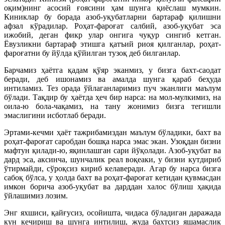
оқим)нинг асосий ғоясини ҳам шунга қиёслаш мумкин.
Киниклар бу борада азоб-уқубатларни бартараф қилишни
афзал кўрадилар. Роҳат-фароғат салбий, азоб-уқубат эса
ижобий, деган фикр улар онгига чуқур сингиб кетган.
Ёвузликни бартараф этишга қатъий риоя қилганлар, роҳат-
фароғатни бу йўлда қўйилган тузоқ деб билганлар.
Барчамиз ҳаётга қадам қўяр эканмиз, у бизга бахт-саодат
беради, деб ишонамиз ва амалда шунга қараб беҳуда
интиламиз. Тез орада ўйлаганларимиз пуч эканлиги маълум
бўлади. Тақдир бу ҳаётда ҳеч бир нарса: на мол-мулкимиз, на
оила-ю бола-чақамиз, на тану жонимиз бизга тегишли
эмаслигини исботлаб беради.
Эртами-кечми ҳаёт тажрибамиздан маълум бўладики, бахт ва
роҳат-фароғат саробдан бошқа нарса эмас экан. Узоқдан бизни
мафтун қилади-ю, яқинлашган сари йўқолади. Азоб-уқубат ва
дард эса, аксинча, шунчалик реал воқеаки, у бизни кутдириб
ўтирмайди, сўроқсиз кириб келаверади. Агар бу нарса бизга
сабоқ бўлса, у ҳолда бахт ва роҳат-фароғат кетидан қувмасдан
имкон борича азоб-уқубат ва дарддан халос бўлиш ҳақида
ўйлашимиз лозим.
Энг яхшиси, қайғусиз, осойишта, чидаса бўладиган даражада
кун кечириш ва шунга интилиш, жуда бахтсиз яшамаслик