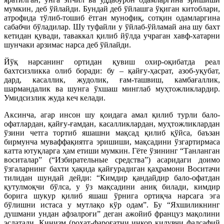
мумкин, деб ўйлайди. Бундай деб ўйлашга ўқиган китоб­лари,
атрофида тўлиб-тошиб ётган мунофиқ, сотқин одамларгина
сабабчи бўладилар. Шу туфайли у ўйлаб-ўйламай ана шу бахт
кетидан қувади, таваккал қилиб йўлда учраган хавф-хатарни
шунчаки арзимас нарса деб ўйлайди.
Йўқ нарсанинг ортидан қувиш охир-оқибатда реал
бахтсизликка олиб боради: бу – қайғу-ҳасрат, азоб-уқубат,
дард, касаллик, жудолик, ғам-ташвиш, камбағаллик,
шармандалик ва шунга ўхшаш минглаб муҳтожликлардир.
Умидсизлик жуда кеч келади.
Аксинча, агар инсон шу қоидага амал қилиб турли бало-
офатлардан, қайғу-ғамдан, касалликлардан, муҳтожликлардан
ўзини четга тортиб яшашни мақсад қилиб қўйса, баъзан
бирмунча муваффақиятга эришиши, мақсадини ўзгартирмаса
катта ютуқларга ҳам етиши мумкин. Гёте ўзининг “Танланган
воситалар” (“Избирательные средства”) асаридаги доимо
ўзгаларнинг бахти ҳақида қайғурадиган қаҳрамони Воситачи
тилидан шундай дейди: “Кимдир қандайдир бало-офатдан
қутулмоқчи бўлса, у ўз мақсадини аниқ билади, кимдир
борига шукур қилиб яшаш ўрнига ортиқча нарсага эга
бўлишни истаса у мутлақо кўр одам”. Бу “Яхшиликнинг
душмани ундан афзалроғи” деган ажойиб француз мақолини
эслатади. Кинизм (роҳат-фароғатни инкор қилувчи фалсафий