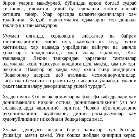
биров уларни мажбурлаб, бўйнидан арқон боғлаб судраб
келгандек, иложини қилиб бу зерикарли жойни ташлаб
кетишга тайёр. Улар орасида қаланғи-қасанғилари ҳам
талайгина. Бундай маросимларга одамларни тор доирада
таклиф қилган маъқулроқ.
Умуман олганда, сершовқин зиёфатлар ва байрам
тантаналарининг мағзи пуч, ҳамоҳанглик йўқ, чунки
ҳаётимизда ҳар қадамда учрайдиган қайғули ва аянчли
ҳолатларга таққослаганда улар янада яққолроқ кўзга
ташланади. Лекин ташқаридан қараганда тантаналар
одамларда яхши таассурот қолдиргандек, мақсад ҳам шу эди,
шекилли. Шамфор бу ҳақда жуда яхши фикр билдирган:
“Зодагонлар давраси деб аталмиш меҳмондорчиликлар,
зиёфатлар бемаъни ва расво саҳна асарига ўхшайди, уларни
фақат машиналару декорациялар ушлаб туради”.
Худди шунга ўхшаш академиялар ва фалсафа кафедралари ҳам
донишмандлик ниқоби остида, донишмандликнинг ўзи эса
аллақаерларда яшириниб юрипти. Черков қўнғироқларию
руҳонийларнинг жуббалари, диний расм-русумлар ҳам
художўйликнинг ниқобидан бошқа нарса эмас.
Хуллас, дунёдаги деярли барча нарсалар пуч ёнғоққа
ўхшайди, мағзи камёб. Уни бошқа жойдан қидириш керак,