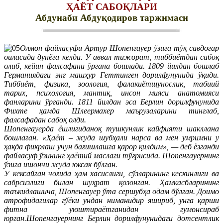
ҲАЁТ САБОҚЛАРИ
Абдунаби Абдуқодиров таржимаси
Олмон файласуфи Артур Шопенгауер ўзига тўқ савдогар
оиласида дунёга келди. У аввал тижорат, тиббиётдан сабоқ
олиб, кейин фалсафани ўргана бошлади. 1809 йилдан бошлаб
Германиядаги энг машҳур Геттинген дорилфунунида ўқиди.
Тиббиёт, физика, зоология, фалакиётшунослик, табиий
тарих, психология, мантиқ, инсон мияси анатомияси
фанларини ўрганди. 1811 йилдан эса Берлин дорилфунунида
Фихте ҳамда Шлеермахер маърузаларини тинглаб,
фалсафадан сабоқ олди.
Шопенгауерда ёшлигиданоқ тушкунлик кайфияти шакллана
бошлаган. «Ҳаёт – жуда шубҳали нарса ва мен умримни у
ҳақда фикрлаш учун бағишлашга қарор қилдим», — деб ёзганди
файласуф ўзининг ҳаётий маслаги тўғрисида. Шопенгауернинг
ўзига ишончи жуда юксак бўлган.
У кексайган чоғида ҳам хасислиги, сўзларининг кескинлиги ва
сабрсизлиги билан шуҳрат қозонган. Ҳамкасбларининг
таъкидлашича, Шопенгауер ўта сершубҳа одам бўлган. Доимо
атрофидагилар гўёки ундан ниманидир яшириб, унга қарши
фитна уюштираётганидан гумонсираб
юрган.Шопенгауернинг Берлин дорилфунунидаги дотсентлик