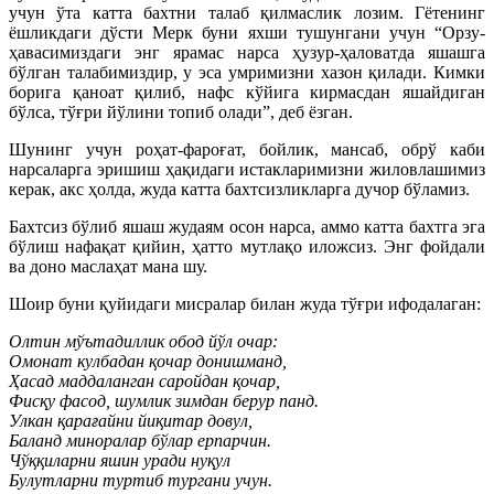
учун ўта катта бахтни талаб қилмаслик лозим. Гётенинг
ёшликдаги дўсти Мерк буни яхши тушунгани учун “Орзу-
ҳавасимиздаги энг ярамас нарса ҳузур-ҳаловатда яшашга
бўлган талабимиздир, у эса умримизни хазон қилади. Кимки
борига қаноат қилиб, нафс кўйига кирмасдан яшайдиган
бўлса, тўғри йўлини топиб олади”, деб ёзган.
Шунинг учун роҳат-фароғат, бойлик, мансаб, обрў каби
нарсаларга эришиш ҳақидаги истакларимизни жиловлашимиз
керак, акс ҳолда, жуда катта бахтсизликларга дучор бўламиз.
Бахтсиз бўлиб яшаш жудаям осон нарса, аммо катта бахтга эга
бўлиш нафақат қийин, ҳатто мутлақо иложсиз. Энг фойдали
ва доно маслаҳат мана шу.
Шоир буни қуйидаги мисралар билан жуда тўғри ифодалаган:
Олтин мўътадиллик обод йўл очар:
Омонат кулбадан қочар донишманд,
Ҳасад маддаланган саройдан қочар,
Фисқу фасод, шумлик зимдан берур панд.
Улкан қарағайни йиқитар довул,
Баланд миноралар бўлар ерпарчин.
Чўққиларни яшин уради нуқул
Булутларни туртиб тургани учун.