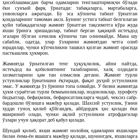
ҳисоблашмасдан барча одамларни тенглаштирмоқчи бўлади
ёки сунъий фарқ ўрнатади: табақаларга, мартабаларга,
унвонларга ажратади. Бу эса кўпинча табиат ўрнатган
қоидаларнинг тамоман акси. Бунинг устига табиат белгилаган
қуйи табақадагилар жамият ўрнатган тақсимотга кўра жуда
яхши ўринга эришадилар, табиат берган ҳақиқий истеъдод
эгалари бўлган озчилик кўпинча тан олинмайди. Мана шу
сабабли, одатда, улар ўзларини жамиятдан четга олиб
юрадилар, чунки кўпчиликни ташкил қилган жамият орасида
пасткашлик ҳукмрон.
Жамиятда ўрнатилган тенг ҳуқуқлилик, айни пайтда,
истеъдод ва қобилиятнинг талабларини, халқ олдидаги
хизматларини ҳам тан олмаслик дегани. Жамият турли
устунликлар ўрнатишни ёқтиради, фақат руҳий устунликни
эмас. У жамиятда ўз ўрнини топа олмайди. У бизни жамиятда
ҳукм сураётган турли бемаъниликлар, нодонликлар, хурофоту
бидъатлар, бефаҳмлик, бефаросатликларга чидаб, чексиз сабр-
бардошли бўлишга мажбур қилади. Шахсий устунлик, ўзини
худди гуноҳ қилиб қўйгандек, айбдордек ҳис қилади ёки
яшириниб олади, чунки ақлий устунликни атрофдагилар
ўзлари учун ҳақорат деб қабул қилади.
Шундай қилиб, яхши жамият нолойиқ одамларни яхшилари
билан ёнма-ён яшашга мажбур қилади, шунингдек, яхшиларга