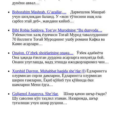
дунёни аввал…
Boborahim Mashrab. G’azallar,…
Дарвешлик Машраб
учун шоҳликдан баланд. У «жон тўтисини ишқ ила
сарбоз этай деб», жандани кийиб…
Bibi Robia Saidova. Tog‘ay Murodning “Bu dunyoda…
Ўзбекистон халқ ёзувчиси Тоғай Мурод таваллудининг
70 йиллиги Тоғай Муроднинг ушбу романи Кафка ва
Камю асарлари…
Onajon. O’zbek shoirlarining onaga…
Ўзбек адабиёти
Она ҳақида ёзилган дурдона асарларга ниҳоятда бой.
Онани улуғлашда, мадҳ этишда ижодкорларимиз чин…
Xurshid Davron. Muhabbat haqida she’rlar (I)
Ёдларингга
олурмисан сирли дамларни, Ёдларингга олурмисан
ширин ғамларни, Ёқиб қўйиб тун қўйнида ёки
шамларни Мени ёдга…
Guljamol Asqarova. She’rlar.
Шоир қачон шеър ёзади?
Шу саволни кўп таҳлил этаман. Назаримда, шеър
туғилиши учун шоир руҳини…