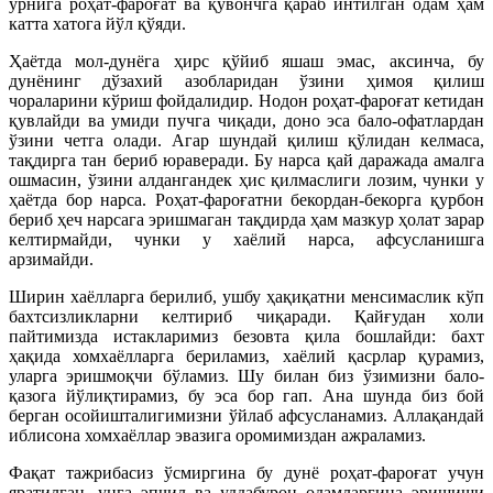
ўрнига роҳат-фароғат ва қувончга қараб интилган одам ҳам
катта хатога йўл қўяди.
Ҳаётда мол-дунёга ҳирс қўйиб яшаш эмас, аксинча, бу
дунёнинг дўзахий азобларидан ўзини ҳимоя қилиш
чораларини кўриш фойдалидир. Нодон роҳат-фароғат кетидан
қувлайди ва умиди пучга чиқади, доно эса бало-офатлардан
ўзини четга олади. Агар шундай қилиш қўлидан келмаса,
тақдирга тан бериб юраверади. Бу нарса қай даражада амалга
ошмасин, ўзини алдангандек ҳис қилмаслиги лозим, чунки у
ҳаётда бор нарса. Роҳат-фароғатни бекордан-бекорга қурбон
бериб ҳеч нарсага эришмаган тақдирда ҳам мазкур ҳолат зарар
келтирмайди, чунки у хаёлий нарса, афсусланишга
арзимайди.
Ширин хаёлларга берилиб, ушбу ҳақиқатни менсимаслик кўп
бахтсизликларни келтириб чиқаради. Қайғудан холи
пайтимизда истакларимиз безовта қила бошлайди: бахт
ҳақида хомхаёлларга бериламиз, хаёлий қасрлар қурамиз,
уларга эришмоқчи бўламиз. Шу билан биз ўзимизни бало-
қазога йўлиқтирамиз, бу эса бор гап. Ана шунда биз бой
берган осойишталигимизни ўйлаб афсусланамиз. Аллақандай
иблисона хомхаёллар эвазига оромимиздан ажраламиз.
Фақат тажрибасиз ўсмиргина бу дунё роҳат-фароғат учун
яратилган, унга эпчил ва уддабурон одамларгина эришиши