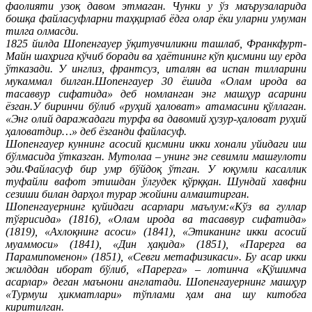
фаолияти узоқ давом этмаган. Чунки у ўз маърузаларида
бошқа файласуфларни таҳқирлаб ёдга олар ёки уларни умуман
тилга олмасди.
1825 йилда Шопенгауер ўқитувчиликни ташлаб, Франкфурт-
Майн шаҳрига кўчиб боради ва ҳаётининг кўп қисмини шу ерда
ўтказади. У инглиз, франтсуз, италян ва испан тилларини
мукаммал билган.Шопенгауер 30 ёшида «Олам ирода ва
тасаввур сифатида» деб номланган энг машҳур асарини
ёзган.У биринчи бўлиб «руҳий ҳаловат» атамасини қўллаган.
«Энг олий даражадаги турфа ва давомий ҳузур-ҳаловат руҳий
ҳаловатдир…» деб ёзганди файласуф.
Шопенгауер куннинг асосий қисмини икки хонали уйидаги иш
бўлмасида ўтказган. Мутолаа – унинг энг севимли машғулоти
эди.Файласуф бир умр бўйдоқ ўтган. У юқумли касаллик
туфайли вафот этишдан ўлгудек қўрққан. Шундай хавфни
сезиши билан дарҳол турар жойини алмаштирган.
Шопенгауернинг қуйидаги асарлари маълум:«Кўз ва гуллар
тўғрисида» (1816), «Олам ирода ва тасаввур сифатида»
(1819), «Ахлоқнинг асоси» (1841), «Этиканинг икки асосий
муаммоси» (1841), «Дин ҳақида» (1851), «Парерга ва
Парамипоменон» (1851), «Севги метафизикаси». Бу асар икки
жилддан иборат бўлиб, «Парерга» – лотинча «Қўшимча
асарлар» деган маънони англатади. Шопенгауернинг машҳур
«Турмуш ҳикматлари» тўплами ҳам ана шу китобга
киритилган.