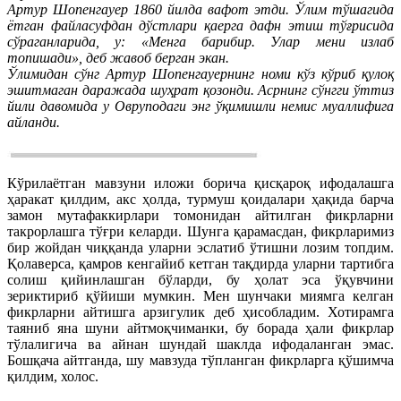
Артур Шопенгауер 1860 йилда вафот этди. Ўлим тўшагида
ётган файласуфдан дўстлари қаерга дафн этиш тўғрисида
сўраганларида, у: «Менга барибир. Улар мени излаб
топишади», деб жавоб берган экан.
Ўлимидан сўнг Артур Шопенгауернинг номи кўз кўриб қулоқ
эшитмаган даражада шуҳрат қозонди. Асрнинг сўнгги ўттиз
йили давомида у Овруподаги энг ўқимишли немис муаллифига
айланди.
Кўрилаётган мавзуни иложи борича қисқароқ ифодалашга
ҳаракат қилдим, акс ҳолда, турмуш қоидалари ҳақида барча
замон мутафаккирлари томонидан айтилган фикрларни
такрорлашга тўғри келарди. Шунга қарамасдан, фикрларимиз
бир жойдан чиққанда уларни эслатиб ўтишни лозим топдим.
Қолаверса, қамров кенгайиб кетган тақдирда уларни тартибга
солиш қийинлашган бўларди, бу ҳолат эса ўқувчини
зериктириб қўйиши мумкин. Мен шунчаки миямга келган
фикрларни айтишга арзигулик деб ҳисобладим. Хотирамга
таяниб яна шуни айтмоқчиманки, бу борада ҳали фикрлар
тўлалигича ва айнан шундай шаклда ифодаланган эмас.
Бошқача айтганда, шу мавзуда тўпланган фикрларга қўшимча
қилдим, холос.