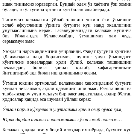
эшак тинимсиз юраверган. Бундай одам ўз ҳаётига ўзи зомин
бўлади, то ўлгунича эртанги кун билан яшайверади.
Тинимсиз келажакни ўйлаб ташвиш чекиш ёки ўтмишни
эслаб афсусланиш ўрнига бугунги кун нақд эканлигини
унутмаслигимиз керак. Тасаввуримиздаги келажак кўпинча
биз ўйлагандек бўлавермайди, ўтмишимиз ҳам жуда
сермазмун эмас.
Узоқдаги нарса ақлимизни ўғирлайди. Фақат бугунги кунгина
қўлимиздаги нақд борлиғимиз, шунинг учун ўтмишдаги
кўнгилсиз воқеалардан ҳоли бўлиб, келажак ташвишини
чекмасдан, борига қаноат қилиб, хафагарчиликни
йиғиштириб ақл билан иш қилишимиз лозим.
Ўтмиш юкини ортмоқлаб, келажакдан хавотирланиб бугунги
кундан четлашмоқ ақлли одамнинг иши эмас. Ғам-ташвиш ва
тавба-тазарру учун маълум бир вақт ажратилади, содир бўлган
ҳодисалар ҳақида эса шундай ўйлаш керак:
Ўтган барча кўргуликни унутгаймиз қанча оғир бўлса ҳам,
Юрак дардин ичимизга ютажакмиз кўзни юмиб ноилож…
Келажак ҳақида эса: у боқий илоҳлар ихтиёрида, бугунги кун