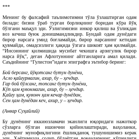
***
Менинг бу фалсафий таълимотимни тўла ўзлаштирган одам
билади: бизни ўраб турган борлиқнинг боридан кўра йўқ
бўлгани маъқул эди. Ўзлигимизни инкор қилиш ва ўзликдан
воз кечиш буюк донишмандликдир. Бундай одам дунёдаги
бирор нарсага умид боғламайди, бирор нарсанинг кетидан
қувмайди, омадсизлиги ҳақида ўзгага шикоят ҳам қилмайди.
“Инсоннинг қилмишида мусибат чекишга арзигулик бирор
нарса йўқ”, деган Афлотуннинг айтганларига амал қилади.
Саъдийнинг “Гулистон”идаги эпиграфга эътибор беринг:
Бой берсанг, йўқотсанг бутун дунёни,
Асло қайғурмагин, ахир, бу – ҳечдир.
Гар бой бўлсанг, топсанг бутун дунёни,
Кўп ҳам қувонмагин, ахир, бу – ҳечдир.
Қайғу ҳам, қувонч ҳам кечар дунёдан,
Сен ҳам дунёдан кеч, ахир, у – ҳечдир.
(Анвар Суҳайлий)
Бу дунёнинг иккиюзламачи эканлиги юқоридаги нажоткор
сўзларга бўлган ишончни қийинлаштиради, ваҳоланки,
дунёнинг мунофиқлигини ёшликданоқ тушунишимиз керак
эди. Ҳаётимизда содир бўлаётган воқеаларнинг кўпчилиги