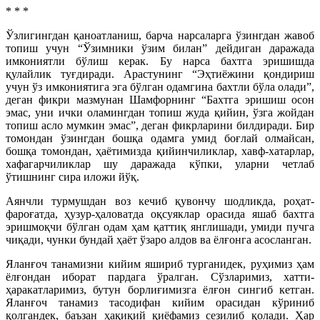
* * *
Ўзлигингдан қаноатланиш, барча нарсаларга ўзингдан жавоб
топиш учун “Ўзимники ўзим билан” дейдиган даражада
имкониятли бўлиш керак. Бу нарса бахтга эришишда
қулайлик туғдиради. Арастунинг “Эҳтиёжини қондириш
учун ўз имкониятига эга бўлган одамгина бахтли бўла олади”,
деган фикри мазмунан Шамфорнинг “Бахтга эришиш осон
эмас, уни ички оламингдан топиш жуда қийин, ўзга жойдан
топиш асло мумкин эмас”, деган фикрларини билдиради. Бир
томондан ўзингдан бошқа одамга умид боғлай олмайсан,
бошқа томондан, ҳаётимизда қийинчиликлар, хавф-хатарлар,
хафагарчиликлар шу даражада кўпки, уларни четлаб
ўтишнинг сира иложи йўқ.
Аянчли турмушдан воз кечиб қувончу шодликда, роҳат-
фароғатда, ҳузур-ҳаловатда оқсуяклар орасида яшаб бахтга
эришмоқчи бўлган одам ҳам қаттиқ янглишади, умиди пучга
чиқади, чунки бундай ҳаёт ўзаро алдов ва ёлғонга асосланган.
Яланғоч танамизни кийим яшириб турганидек, руҳимиз ҳам
ёлғондан иборат пардага ўралган. Сўзларимиз, хатти-
ҳаракатларимиз, бутун борлиғимизга ёлғон сингиб кетган.
Яланғоч танамиз тасодифан кийим орасидан кўриниб
қолгандек, баъзан ҳақиқий қиёфамиз сезилиб қолади. Ҳар