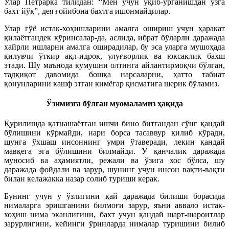
Улар Петрарка тилидан: “Мен учун ўқиб-ўрганишдан ўзга
бахт йўқ”, дея ғойибона бахтга ишонмайдилар.
Улар гўё истак-хоҳишларини амалга ошириш учун ҳаракат
қилаётгандек кўринсалар-да, аслида, ибрат бўларли даражада
хайрли ишларни амалга оширадилар, бу эса уларга мушоҳада
қилувчи ўткир ақл-идрок, улуғворлик ва юксаклик бахш
этади. Шу маънода кумушни олтинга айлантирмоқчи бўлган,
тадқиқот давомида бошқа нарсаларни, ҳатто табиат
қонунларини кашф этган кимёгар қисматига шерик бўламиз.
Ўзимизга бўлган муомаламиз ҳақида
Қурилишда қатнашаётган ишчи бино битгандан сўнг қандай
бўлишини кўрмайди, нари борса тасаввур қилиб кўради,
шунга ўхшаш инсоннинг умри ўтаверади, лекин қандай
мавқега эга бўлишини билмайди. У қанчалик даражада
муносиб ва аҳамиятли, режали ва ўзига хос бўлса, шу
даражада фойдали ва зарур, шунинг учун инсон вақти-вақти
билан келажакка назар солиб туриши керак.
Бунинг учун у ўзлигини қай даражада билиши борасида
нималарга эришганини билмоғи зарур, яъни аввало истак-
хоҳиш нима эканлигини, бахт учун қандай шарт-шароитлар
зарурлигини, кейинги ўринларда нималар туришини билиб