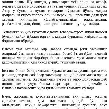
олиши лозим. Шунингдек, у нималарга мойиллигини, атроф-
оламга бўлган муносабати ва тутган ўрнини тушуниши керак.
Агар у буюк ва муҳим ишларни кўзлаган бўлса, мақсад
доирасини бироз торроқ олиши керак, бу нарса уни дадилроқ
ҳаракат қилишида қўллаб-қувватлайди, юксалтиради,
рағбатлантиради, бошқа ишларга чалғишга йўл қўймайди.
Тепаликка чиқиб кузатган одамга теварак-атроф яққол намоён
бўлади: қайси йўлдан юргани, қаерда бурилиш, қайрилишлар
борлигини кўради.
Инсон ҳам маълум бир даврга етганда (ёки умрининг
охирида) ўтмишига назар ташласа, босиб ўтган йўли, амалий
ишлари, уларнинг бир-бири билан алоқаси, муҳимлиги, ҳатто
қадр-қимматини ҳам яққол кўриб, тушуниб етади.
Биз иш билан банд эканмиз, ҳаракатимиз хусусиятларига мос
равишда, турли сабаб­лар таъсирида ва қобилиятимизга яраша
ҳаракат қиламиз. Ҳаракатимиз тўғри ва одоб доирасида деб
ишонганимиз учун бошқа нарсаларга парво қилмаймиз.
Ишимиз натижасига кўра қилмишимиз маълум бўлади.
Буюк жасоратлар кўрсатаётганимизда ёки ўлмас асарлар
яратаётганимизда ҳам натижаси қандай бўлишини
билмаймиз, лекин бажараётган ишимизни ҳозирги вақт