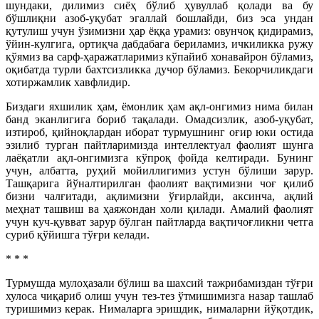
шундаки, дилимиз сиёҳ бўлиб ҳувуллаб қолади ва бу
бўшлиқни азоб-уқубат эгаллай бошлайди, биз эса ундан
қутулиш учун ўзимизни ҳар ёққа урамиз: овунчоқ қидирамиз,
ўйин-кулгига, ортиқча дабдабага бериламиз, ичкиликка ружу
қўямиз ва сарф-ҳаражатларимиз кўпайиб хонавайрон бўламиз,
оқибатда турли бахтсизликка дучор бўламиз. Бекорчиликдаги
хотиржамлик хавфлидир.
Биздаги яхшилик ҳам, ёмонлик ҳам ақл-онгимиз нима билан
банд эканлигига бориб тақалади. Омадсизлик, азоб-уқубат,
изтироб, қийноқлардан иборат турмушнинг оғир юки остида
эзилиб турган пайтларимизда интеллектуал фаолият шунга
лаёқатли ақл-онгимизга кўпроқ фойда келтиради. Бунинг
учун, албатта, руҳий мойиллигимиз устун бўлиши зарур.
Ташқарига йўналтирилган фаолият вақтимизни чоғ қилиб
бизни чалғитади, ақлимизни ўғирлайди, аксинча, ақлий
меҳнат ташвиш ва ҳаяжондан холи қилади. Амалий фаолият
учун куч-қувват зарур бўлган пайтларда вақтичоғликни четга
суриб қўйишга тўғри келади.
* * *
Турмушда мулоҳазали бўлиш ва шахсий тажрибамиздан тўғри
хулоса чиқариб олиш учун тез-тез ўтмишимизга назар ташлаб
туришимиз керак. Нималарга эришдик, нималарни йўқотдик,