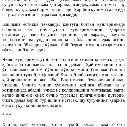
бугунги кун эртага ҳам қайтариладигандек, аммо эртамиз – бу
бошқа кун, у ҳам бир марта келади. Ҳар бир кунимиз алоҳида
ва у ҳаётимизнинг ажралмас қисмидир.
Бошимиз ёстиққа текканда, қайғуга ботган кунларимизда
осойишта ва тинч ўтган кунларимизнинг қадрига
етганимизда эди, бугунги куннинг қай даражада муҳим
эканлигини ва ундан оқилона фойдаланиш кераклигини
тушунган бўлардик, қўлдан бой берган имкониятларимизга
афсусланиб юрмасдик.
Яхши кунларимиз ўтиб кетганлигини сезмай қоламиз, фақат
қайғуга ботганимиздагина аттанг деймиз. Ҳаётимизнинг тинч
ўтказишимиз лозим бўлган кўп қисмини бекордан-бекорга
ташвишга тушиб, хафаланиб ўтказиб юборамиз, аммо уларни
қайтаришнинг иложи йўқ. Вақтимизни бепарволик билан
ўтказиш ўрнига унинг ҳурматини жойига қўйсак ва у
хотирамизда абадий ўчмас из қолдиришини унутмасак, вақти
келиб дилимиз сиёҳ бўлиб турганда кўнглимизни кўтариб,
бизга далда бериб туришини истасак, шу бугуннинг қадрига
етиб шукур қилишимиз лозим.
* * *
Ҳар қандай чеклаш, ҳатто руҳий чеклаш ҳам бахтга