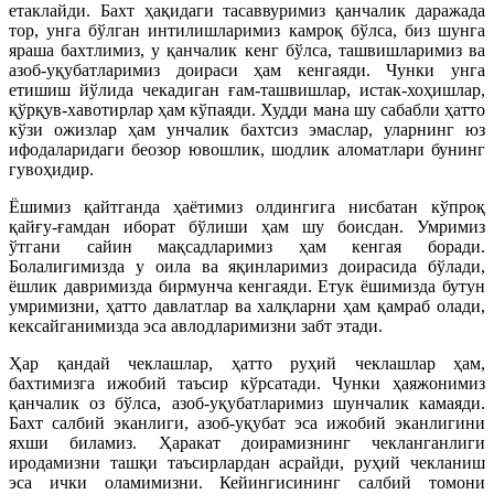
етаклайди. Бахт ҳақидаги тасаввуримиз қанчалик даражада
тор, унга бўлган интилишларимиз камроқ бўлса, биз шунга
яраша бахтлимиз, у қанчалик кенг бўлса, ташвишларимиз ва
азоб-уқубатларимиз доираси ҳам кенгаяди. Чунки унга
етишиш йўлида чекадиган ғам-ташвишлар, истак-хоҳишлар,
қўрқув-хавотирлар ҳам кўпаяди. Худди мана шу сабабли ҳатто
кўзи ожизлар ҳам унчалик бахтсиз эмаслар, уларнинг юз
ифодаларидаги беозор ювошлик, шодлик аломатлари бунинг
гувоҳидир.
Ёшимиз қайтганда ҳаётимиз олдингига нисбатан кўпроқ
қайғу-ғамдан иборат бўлиши ҳам шу боисдан. Умримиз
ўтгани сайин мақсадларимиз ҳам кенгая боради.
Болалигимизда у оила ва яқинларимиз доирасида бўлади,
ёшлик давримизда бирмунча кенгаяди. Етук ёшимизда бутун
умримизни, ҳатто давлатлар ва халқларни ҳам қамраб олади,
кексайганимизда эса авлодларимизни забт этади.
Ҳар қандай чеклашлар, ҳатто руҳий чеклашлар ҳам,
бахтимизга ижобий таъсир кўрсатади. Чунки ҳаяжонимиз
қанчалик оз бўлса, азоб-уқубатларимиз шунчалик камаяди.
Бахт салбий эканлиги, азоб-уқубат эса ижобий эканлигини
яхши биламиз. Ҳаракат доирамизнинг чекланганлиги
иродамизни ташқи таъсирлардан асрайди, руҳий чекланиш
эса ички оламимизни. Кейингисининг салбий томони