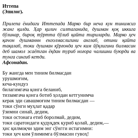
Иттепа
(Эпилог).
Прилепа ёнидаги Иттепада Марко бир неча кун тинимсиз
жанг қилди. Ҳар қилич силтаганида, душман қоқ иккига
бўлинар, бироқ тўртта бўлиб қайта тириларди. Марко ҳеч
қачон душманнн енголмаслигини англаб, отини қайта
тақалаб, токи душман қўрғонда ҳеч ким йўқлигини билмасин
деб шамол эсаётган ёқдан туриб ноғора чалишни буюрди ва
тунга сингиб кетди.
Афсонадан.
Бу жангда мен тиним билмасдан
урушмоғим,
кеча-кундуз
билагимгача қонга беланиб,
тиззамгача қонга ботиб ҳолдан кетгунимча
керак эди савашмоғим тиним билмасдан —
токи сўнги муҳлат қадар
ўзимни синай, дедим,
токи остонага етиб боролмай, дедим,
токи саратондаги қудуқдек қуриб қолай, дедим,—
ҳис қилмоқчи эдим энг сўнгги истагимни:
токи ҳеч ким ўлимимга бўлмасин гувоҳ!