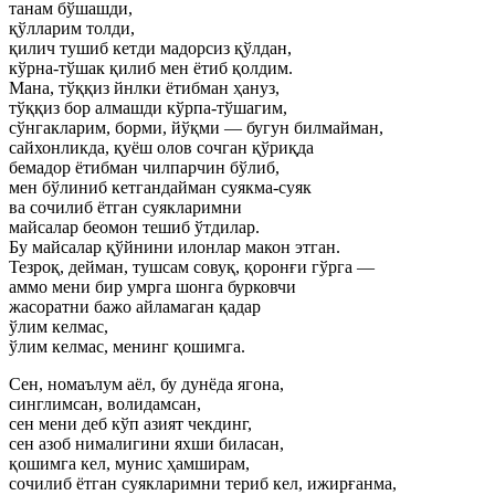
танам бўшашди,
қўлларим толди,
қилич тушиб кетди мадорсиз қўлдан,
кўрна-тўшак қилиб мен ётиб қолдим.
Мана, тўққиз йнлки ётибман ҳануз,
тўққиз бор алмашди кўрпа-тўшагим,
сўнгакларим, борми, йўқми — бугун билмайман,
сайхонликда, қуёш олов сочган қўриқда
бемадор ётибман чилпарчин бўлиб,
мен бўлиниб кетгандайман суякма-суяк
ва сочилиб ётган суякларимни
майсалар беомон тешиб ўтдилар.
Бу майсалар қўйнини илонлар макон этган.
Тезроқ, дейман, тушсам совуқ, қоронғи гўрга —
аммо мени бир умрга шонга бурковчи
жасоратни бажо айламаган қадар
ўлим келмас,
ўлим келмас, менинг қошимга.
Сен, номаълум аёл, бу дунёда ягона,
синглимсан, волидамсан,
сен мени деб кўп азият чекдинг,
сен азоб нималигини яхши биласан,
қошимга кел, мунис ҳамширам,
сочилиб ётган суякларимни териб кел, ижирғанма,