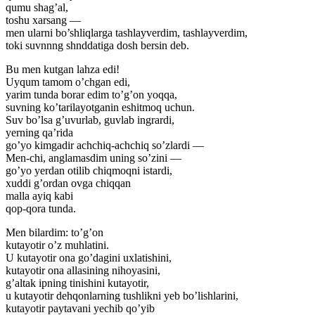
qumu shag’al,
toshu xarsang —
men ularni bo’shliqlarga tashlayverdim, tashlayverdim,
toki suvnnng shnddatiga dosh bersin deb.
Bu men kutgan lahza edi!
Uyqum tamom o’chgan edi,
yarim tunda borar edim to’g’on yoqqa,
suvning ko’tarilayotganin eshitmoq uchun.
Suv bo’lsa g’uvurlab, guvlab ingrardi,
yerning qa’rida
go’yo kimgadir achchiq-achchiq so’zlardi —
Men-chi, anglamasdim uning so’zini —
go’yo yerdan otilib chiqmoqni istardi,
xuddi g’ordan ovga chiqqan
malla ayiq kabi
qop-qora tunda.
Men bilardim: to’g’on
kutayotir o’z muhlatini.
U kutayotir ona go’dagini uxlatishini,
kutayotir ona allasining nihoyasini,
g’altak ipning tinishini kutayotir,
u kutayotir dehqonlarning tushlikni yeb bo’lishlarini,
kutayotir paytavani yechib qo’yib