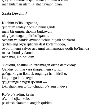
men kutaman ularni g’alat hayajon bilan.
Xasta Doychin*
Kuchim to’lib ketganda,
qudratim seldayin to’siq bilmaganda,
meni bir umrga shonga burkovchi
ulug’ jasoratga qodir bo’lganda,
ovozim yetganida aytmoq uchun buyuk so’zlarni,
qo’lim eng og’ir qilichni dast ko’tarmoqqa,
oyog’im eng zalvor qadamni tashlamoqqa qodir bo’lganda —
mana shunday damda
men mag’lub bo’ldim.
Yiqildim, hosilini ko’tarolmagan olcha daraxtiday.
Qanday bir masxara sharpa meni yiqitdi,
go’rga kirgan ilondek ongimga ham kirdi u,
kulgumga ko’zi tegdi,
qayg’umga qayg’u qo’shdi —
toki shubhaga to’lib, chuqur o’y sursin deya.
Ko’p o’yladim, keyin
o’zimni ojizu xoksor,
pastkash ekanimni anglab qoldimu