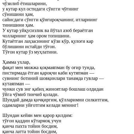
чўзилиб ётишларини,
у кутар кул остидаги сўнгги чўғнинг
сўнишини ҳам,
сайисдаги сўнгги қўнғироқчанинг, итларнинг
тинишини ҳам.
У кутар уйқусизлик ва йўтал азоб бераётган
чолларнинг ҳам ором топишини.
Кутаётган лаҳзасининг кўзи кўр, қулоғи кар
бўлишини истайди тўғон.
Тўғон кутар ўз муҳлатини.
Ҳамма ухлар,
фақат мен мижжа қоқмаяпман бу оғир тунда,
пистирмада ётган қароқчи каби кутяпман —
сувнинг ботиний шовқинлари танамда гувлар —
кутаяпман —
чунки сув энг қабиҳ жиноятлар бошлаш олдидан
ўйга чўмиб тинчиб қолади.
Шундай дамда қичқиргим, қўлларимни силкитгим,
одамларни уйғотгим келади менннг!
Шундан кейян мен қарор қилдим:
тўғон қаддин кўтармоқ учун
қанча пахта тойин босдим,
қанча латта тойин босдим,