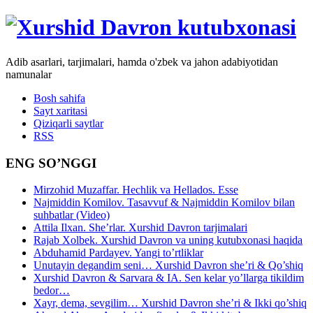
Adib asarlari, tarjimalari, hamda o'zbek va jahon adabiyotidan
namunalar
Bosh sahifa
Sayt xaritasi
Qiziqarli saytlar
RSS
ENG SO’NGGI
Mirzohid Muzaffar. Hechlik va Hellados. Esse
Najmiddin Komilov. Tasavvuf & Najmiddin Komilov bilan
suhbatlar (Video)
Attila Ilxan. She’rlar. Xurshid Davron tarjimalari
Rajab Xolbek. Xurshid Davron va uning kutubxonasi haqida
Abduhamid Pardayev. Yangi to’rtliklar
Unutayin degandim seni… Xurshid Davron she’ri & Qo’shiq
Xurshid Davron & Sarvara & IA. Sen kelar yo’llarga tikildim
bedor…
Xayr, dema, sevgilim… Xurshid Davron she’ri & Ikki qo’shiq