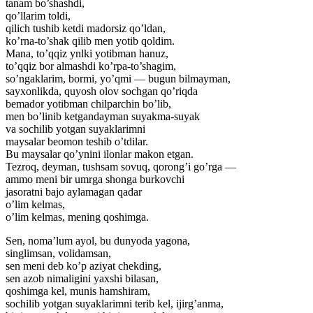
tanam bo’shashdi,
qo’llarim toldi,
qilich tushib ketdi madorsiz qo’ldan,
ko’rna-to’shak qilib men yotib qoldim.
Mana, to’qqiz ynlki yotibman hanuz,
to’qqiz bor almashdi ko’rpa-to’shagim,
so’ngaklarim, bormi, yo’qmi — bugun bilmayman,
sayxonlikda, quyosh olov sochgan qo’riqda
bemador yotibman chilparchin bo’lib,
men bo’linib ketgandayman suyakma-suyak
va sochilib yotgan suyaklarimni
maysalar beomon teshib o’tdilar.
Bu maysalar qo’ynini ilonlar makon etgan.
Tezroq, deyman, tushsam sovuq, qorong’i go’rga —
ammo meni bir umrga shonga burkovchi
jasoratni bajo aylamagan qadar
o’lim kelmas,
o’lim kelmas, mening qoshimga.
Sen, noma’lum ayol, bu dunyoda yagona,
singlimsan, volidamsan,
sen meni deb ko’p aziyat chekding,
sen azob nimaligini yaxshi bilasan,
qoshimga kel, munis hamshiram,
sochilib yotgan suyaklarimni terib kel, ijirg’anma,