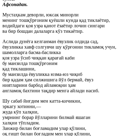
Афсонадан.
Мустаҳкам деворли, юксак минорли
менинг тошқўрғоним қуёшли кунда қад тиклаётир,
водийдаги қоя узра қанот ёзаётир лочин сингари
ва бир бошдан далаларга кўз тикаётир.
Аслида дунёга келганман ёвузлик олдида сад,
ёвузликка хавф солгувчи шу қўрғонни тикламоқ учун,
шамолларга басма-басликка
қоя узра ўсиб чиққан қарағай каби
бу манзилда тошқўрғоним
қад тиклашини,
бу манзилда ёвузликка юзма-юз чиқиб
бир қадам ҳам силжишига йўл бермай, ёвуз
ниятларини барбод айламоқни ҳам
англамоқ бахтини тақдир менга айлади насиб.
Шу сабаб йиғдим мен катта-кичикни,
эркагу хотинни,—
жуда кўп халқни,
умрнинг борар йўлларини билмай яшаган
халқни тўпладим.
Занжир билан боғламадим улар қўлини,
оқ ғишт билан боғладим мен улар қўлини,