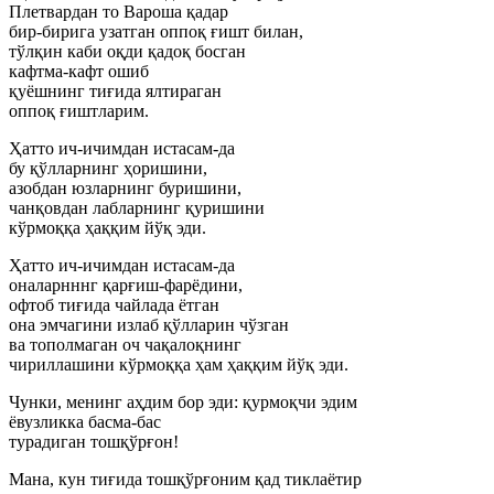
Плетвардан то Вароша қадар
бир-бирига узатган оппоқ ғишт билан,
тўлқин каби оқди қадоқ босган
кафтма-кафт ошиб
қуёшнинг тиғида ялтираган
оппоқ ғиштларим.
Ҳатто ич-ичимдан истасам-да
бу қўлларнинг ҳоришини,
азобдан юзларнинг буришини,
чанқовдан лабларнинг қуришини
кўрмоққа ҳаққим йўқ эди.
Ҳатто ич-ичимдан истасам-да
оналарнннг қарғиш-фарёдини,
офтоб тиғида чайлада ётган
она эмчагини излаб қўлларин чўзган
ва тополмаган оч чақалоқнинг
чириллашини кўрмоққа ҳам ҳаққим йўқ эди.
Чунки, менинг аҳдим бор эди: қурмоқчи эдим
ёвузликка басма-бас
турадиган тошқўрғон!
Мана, кун тиғида тошқўрғоним қад тиклаётир