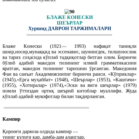
БЛАЖЕ КОНЕСКИ
ШЕЪРЛАР
Хуршид ДАВРОН ТАРЖИМАЛАРИ
Блaже Кoнески (1921— 1993) нафақат таниқли
шоир,носир,мунаққид ва эссенавис, шунингдек, тилшунослик
ва тарих соҳаснда кўплаб тадқиқотлар бнтган олим. Биринчи
бўлиб адабий македон тилининг илмий грамматикасини
яратган, македон тилининг тарихини ўрганган. Македония
Фан ва санъат Академиясинпнг биринчи раиси. «Кўприклар»
(1945),«Ерга муҳаббат» (1948), «Шеърлар» (1953), «Каштачи»
(1955), «Хотиралар» (1974),«Эски ва янги шеърлар» (1979)
номли ўттиздан ортиқ шеърий китоблар муаллифи. Жуда
кўплаб адабий мукофотлар билан тақдирланган.
Кампир
Қоронғи дарвоза олдида кампир —
унинг қулоғи кар, дамба-дам аланглар,