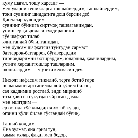
қуму шағал, тошу харсанг —
мен уларни тешикларга ташлайвердим, ташлайвердим,
токи сувнинг шнддатига дош берсин деб,
Қанчалар қувондим
сувнинг бўйнига сиртмоқ ташлаганимдан,
унинг ер қаъридаги гулдирашини
гўё шафқат тилаб
ялингандай бўғилганидан,
мен бўлсам шафқатсиз туйғудан сармаст
баттарроқ-баттарроқ бўғаверардим,
тирноқларимни ботирардим, юлардим, қамчилардим,
устига харсангтошлар ташлардим,
шошилардим — у ўзига келмасин дея.
Ниҳоят нафасим тиқилиб, терга ботиб гарқ
пешанамни артганимда лой қўлим билан,
сал қаддимни ростлаб, энди мириқиб
тоза ҳаво ва сукутдан яйраган дамда
мен эшитдим —
ер остида гўё кимдир хохолаб кулди,
оғзини қўли билан тўсгандай бўғиқ.
Гангиб қолдим.
Яна зулмат, яна ярим тун,
ҳамма ухлар, фақат мен бедор,