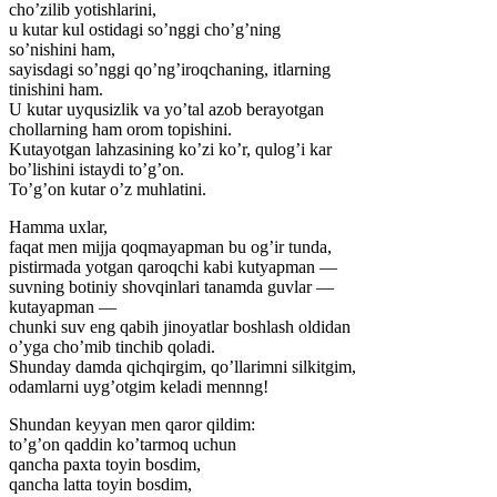
cho’zilib yotishlarini,
u kutar kul ostidagi so’nggi cho’g’ning
so’nishini ham,
sayisdagi so’nggi qo’ng’iroqchaning, itlarning
tinishini ham.
U kutar uyqusizlik va yo’tal azob berayotgan
chollarning ham orom topishini.
Kutayotgan lahzasining ko’zi ko’r, qulog’i kar
bo’lishini istaydi to’g’on.
To’g’on kutar o’z muhlatini.
Hamma uxlar,
faqat men mijja qoqmayapman bu og’ir tunda,
pistirmada yotgan qaroqchi kabi kutyapman —
suvning botiniy shovqinlari tanamda guvlar —
kutayapman —
chunki suv eng qabih jinoyatlar boshlash oldidan
o’yga cho’mib tinchib qoladi.
Shunday damda qichqirgim, qo’llarimni silkitgim,
odamlarni uyg’otgim keladi mennng!
Shundan keyyan men qaror qildim:
to’g’on qaddin ko’tarmoq uchun
qancha paxta toyin bosdim,
qancha latta toyin bosdim,