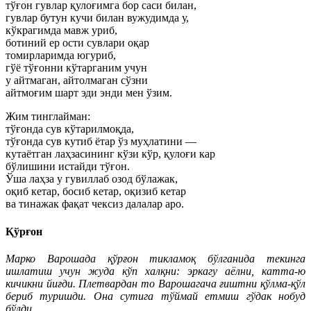
тўғон гувлар қулоғимга бор саси билан,
гувлар бутун кучи билан вужудимда у,
кўкрагимда мавж уриб,
ботиний ер ости сувлари оқар
томирларимда югуриб,
гўё тўғонни кўтарганим учун
у айтмаган, айтолмаган сўзни
айтмоғим шарт эди энди мен ўзим.
Жим тинглайман:
тўғонда сув кўтарилмоқда,
тўғонда сув кутиб ётар ўз муҳлатини —
кутаётган лаҳзасининг кўзи кўр, қулоғи кар
бўлишини истайди тўғон.
Ўша лаҳза у гувиллаб озод бўлажак,
оқиб кетар, босиб кетар, оқизиб кетар
ва тинажак фақат чексиз далалар аро.
Қўрғон
Марко Варошада қўрғон тикламоқ бўлганида текинга
ишлатиш учун жуда кўп халқни: эркагу аёлни, катта-ю
кичикни йиғди. Плетвардан то Варошагача ғиштни қўлма-қўл
бериб туришди. Она сутига тўймай етмиш гўдак нобуд
бўлди.