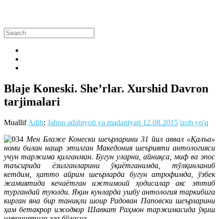
Blaje Koneski. She’rlar. Xurshid Davron
tarjimalari
Muallif
Adib
:
Jahon adabiyoti va madaniyati
12.08.2015
izoh yo'q
Мен Блаже Конески шеърларини 31 йил аввал «Қалъа»
номи билан нашр этилган Македония шеърияти антологияси
учун таржима қилганман. Бугун уларни, айниқса, миф ва эпос
таъсирида ёзилганларини ўқиётганимда, тўлқинланиб
кетдим, ҳатто айрим шеърларда бугун атрофимда, ўзбек
жамиятида кечаётган ижтимоий ҳодисалар акс эттиб
тургандай туюлди. Яқин кунларда ушбу антология таркибига
кирган яна бир таниқли шоир Радован Паповски шеърларини
ҳам бетакрор ижодкор Шавкат Раҳмон таржимасида ўқиш
имкониятига эга бўласиз.