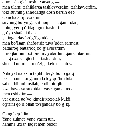
qumu shag’al, toshu xarsang —
men ularni teshiklarga tashlayverdim, tashlayverdim,
toki suvning shnddatiga dosh bersin deb,
Qanchalar quvondim
suvning bo’yniga sirtmoq tashlaganimdan,
uning yer qa’ridagi guldirashini
go’yo shafqat tilab
yalinganday bo’g’ilganidan,
men bo’lsam shafqatsiz tuyg’udan sarmast
battarroq-battarroq bo’g’averardim,
tirnoqlarimni botirardim, yulardim, qamchilardim,
ustiga xarsangtoshlar tashlardim,
shoshilardim — u o’ziga kelmasin deya.
Nihoyat nafasim tiqilib, terga botib garq
peshanamni artganimda loy qo’lim bilan,
sal qaddimni rostlab, endi miriqib
toza havo va sukutdan yayragan damda
men eshitdim —
yer ostida go’yo kimdir xoxolab kuldi,
og’zini qo’li bilan to’sganday bo’g’iq.
Gangib qoldim.
Yana zulmat, yana yarim tun,
hamma uxlar, faqat men bedor,