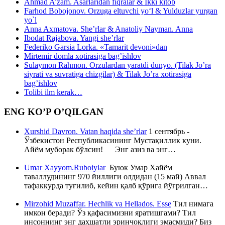
Ahmad A’zam. Asarlaridan fiqralar & Ikki kitob
Farhod Bobojonov. Orzuga eltuvchi yo‘l & Yulduzlar yurgan
yo`l
Anna Axmatova. She’rlar & Anatoliy Nayman. Anna
Ibodat Rajabova. Yangi she’rlar
Federiko Garsia Lorka. «Tamarit devoni»dan
Mirtemir domla xotirasiga bag’ishlov
Sulaymon Rahmon. Orzulardan yaratdi dunyo. (Tilak Jo’ra
siyrati va suvratiga chizgilar) & Tilak Jo’ra xotirasiga
bag’ishlov
Tolibi ilm kerak…
ENG KO’P O’QILGAN
Xurshid Davron. Vatan haqida she’rlar
1 сентябрь -
Ўзбекистон Республикасининг Мустақиллик куни.
Айём муборак бўлсин! Энг азиз ва энг…
Umar Xayyom.Ruboiylar
Буюк Умар Хайём
таваллудининг 970 йиллиги олдидан (15 май) Аввал
тафаккурда туғилиб, кейин қалб қўрига йўғрилган…
Mirzohid Muzaffar. Hechlik va Hellados. Esse
Тил нимага
имкон беради? Ўз қафасимизни яратишгами? Тил
инсоннинг энг даҳшатли эринчоқлиги эмасмиди? Биз