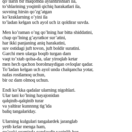
qo’llarin bir maqomda aylantirishlari ila,
to’shlarining yoqimli qichiq harakatlari ila,
suvning hirsin qo’zg’atgan
ko’kraklarning o’yini ila
to’ladan kelgan uch ayol uch iz qoldirar suvda.
Men ko’raman o’ng qo’lning har bitta shiddatini,
chap qo’lning g’ayratkor sur’atini,
har ikki panjaning aniq harakatini,
suv ostidagi juft tovon, juft boldir suratini.
Garchi men ularga boqib turgan dam
vaqt to’xtab qolsa-da, ular yiroqlab ketar
men hech qachon borolmaydigan ovloqlar qadar.
To’ladan kelgan uch ayol unda chalqancha yotar,
nafas rostlamoq uchun,
bir oz dam olmoq uchun.
Endi ko’kka qadalar ularning nigohlari.
Ular tani ko’lning hayajonidan
qalqinib-qalqinib turar
va yaltirar kunnnng tig’ida
baliq tangalariday.
Ularning kulgulari tangalardek jaranglab
yetib kelar menga ham,
go’yoki oramizda qandaydir yaqinlik bor —