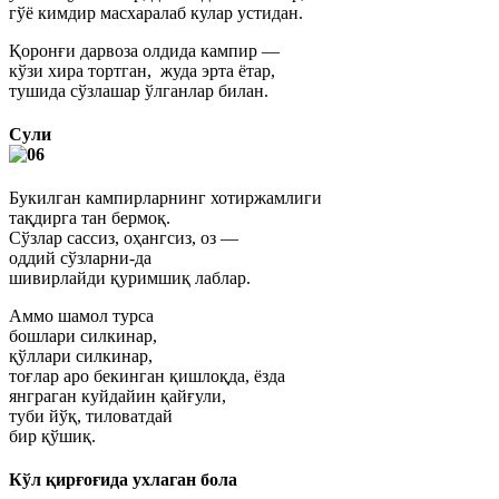
гўё кимдир масхаралаб кулар устидан.
Қоронғи дарвоза олдида кампир —
кўзи хира тортган, жуда эрта ётар,
тушида сўзлашар ўлганлар билан.
Сули
Букилган кампирларнинг хотиржамлиги
тақдирга тан бермоқ.
Сўзлар сассиз, оҳангсиз, оз —
оддий сўзларни-да
шивирлайди қуримшиқ лаблар.
Аммо шамол турса
бошлари силкинар,
қўллари силкинар,
тоғлар аро бекинган қишлоқда, ёзда
янграган куйдайин қайғули,
туби йўқ, тиловатдай
бир қўшиқ.
Кўл қирғоғида ухлаган бола