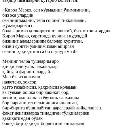
тақдир тамғаларни кўтариб келаётган:
«Қирол Марко, сен кўрмадинг ўлимимизни,
биз эса ўлардик,
сен эиштмадннг, тепа сочинг тиккаймади,
жўжуқларимиз —
болаларимиз қичқириғини эшитиб, биз эса эшитардик.
Қирол Марко, саратонда қуриган қудуқдай
бизнинг аламларниям балолар қуритган,
бизни сўнгги умидимиздан айирган
сенинг ҳақиқатингга биз тупурамиз!»
Менинг телба тушларим аро
қичқиради ўлик чақалоқлар
қайғули фаришталардай.
Мен ёлғиз қоламан,
нажотсиз, хоксор,
ҳатто ғазабимсиз, қаҳримсиз қоламан
ва туяман бошқа бир ҳақиқат бор,
менинг, яхшилик ва ёвузлик сарҳадида
бор нарсани текисланишига ишонган,
бир-бирига қўшилаётган дарёлардай лойқаланган,
фақат денгизларда тинадиган тўлқинлардек
ҳақиқатимдан бўлак
бошқа бир ҳақиқат борлигини англайман.