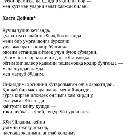
гўёки орамизда қандайдир яқинлик бор —
мен кутаман уларни ғалат ҳаяжон билан.
Хаста Дойчин*
Кучим тўлиб кетганда,
қудратим селдайин тўсиқ билмаганда,
мени бир умрга шонга бурковчи
улуғ жасоратга қодир бўлганда,
овозим етганида айтмоқ учун буюк сўзларни,
қўлим энг оғир қилични даст кўтармоққа,
оёғим энг залвор қадамни ташламоққа қодир бўлганда —
мана шундай дамда
мен мағлуб бўлдим.
Йиқилдим, ҳосилини кўтаролмаган олча дарахтидай.
Қандай бир масхара шарпа мени йиқитди,
гўрга кирган илондек онгимга ҳам кирди у,
кулгумга кўзи тегди,
қайғумга қайғу қўшди —
токи шубҳага тўлиб, чуқур ўй сурсин дея.
Кўп ўйладим, кейин
ўзимни ожизу хоксор,
пасткаш эканимни англаб қолдиму