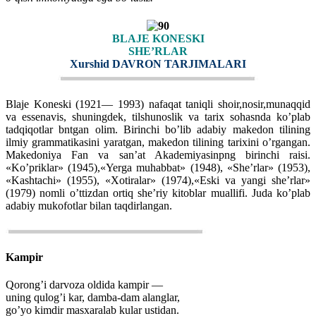
BLAJE KONESKI
SHE’RLAR
Xurshid DAVRON TARJIMALARI
Blaje Koneski (1921— 1993) nafaqat taniqli shoir,nosir,munaqqid
va essenavis, shuningdek, tilshunoslik va tarix sohasnda ko’plab
tadqiqotlar bntgan olim. Birinchi bo’lib adabiy makedon tilining
ilmiy grammatikasini yaratgan, makedon tilining tarixini o’rgangan.
Makedoniya Fan va san’at Akademiyasinpng birinchi raisi.
«Ko’priklar» (1945),«Yerga muhabbat» (1948), «She’rlar» (1953),
«Kashtachi» (1955), «Xotiralar» (1974),«Eski va yangi she’rlar»
(1979) nomli o’ttizdan ortiq she’riy kitoblar muallifi. Juda ko’plab
adabiy mukofotlar bilan taqdirlangan.
Kampir
Qorong’i darvoza oldida kampir —
uning qulog’i kar, damba-dam alanglar,
go’yo kimdir masxaralab kular ustidan.