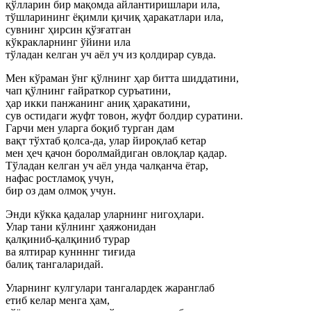
қўлларин бир мақомда айлантиришлари ила,
тўшларининг ёқимли қичиқ ҳаракатлари ила,
сувнинг ҳирсин қўзғатган
кўкракларнинг ўйини ила
тўладан келган уч аёл уч из қолдирар сувда.
Мен кўраман ўнг қўлнинг ҳар битта шиддатини,
чап қўлнинг ғайраткор суръатини,
ҳар икки панжанинг аниқ ҳаракатини,
сув остидаги жуфт товон, жуфт болдир суратини.
Гарчи мен уларга боқиб турган дам
вақт тўхтаб қолса-да, улар йироқлаб кетар
мен ҳеч қачон боролмайдиган овлоқлар қадар.
Тўладан келган уч аёл унда чалқанча ётар,
нафас ростламоқ учун,
бир оз дам олмоқ учун.
Энди кўкка қадалар уларнинг нигоҳлари.
Улар тани кўлнинг ҳаяжонидан
қалқиниб-қалқиниб турар
ва ялтирар куннннг тиғида
балиқ тангаларидай.
Уларнинг кулгулари тангалардек жаранглаб
етиб келар менга ҳам,