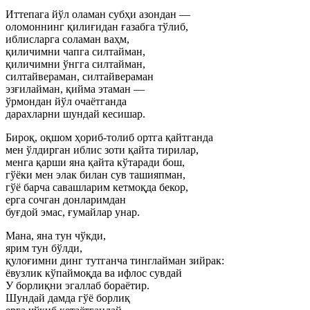
Иттепага йўл оламан субҳи азондан —
оломоннинг қилиғидан ғазабга тўлиб,
иблисларга соламан ваҳм,
қиличимни чапга силтайман,
қиличимни ўнгга силтайман,
силтайвераман, силтайвераман
эзғилайман, қийма этаман —
ўрмондан йўл очаётганда
дарахларни шундай кесишар.
Бироқ, оқшом ҳориб-толиб ортга қайтганда
мен ўлдирган иблис зоти қайта тирилар,
менга қарши яна қайта кўтаради бош,
гўёки мен элак билан сув ташияпман,
гўё барча савашларим кетмоқда бекор,
ерга сочган донларимдан
буғдой эмас, ғумайлар унар.
Мана, яна тун чўкди,
ярим тун бўлди,
қулоғимни динг тутганча тинглайман зийрак:
ёвузлик кўпаймоқда ва ифлос сувдай
У борлиқни эгаллаб бораётир.
Шундай дамда гўё борлиқ