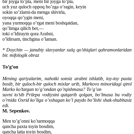
bir joyga to’pla, meni bir joyga to’pla,
uch yuz quloch oppoq bo’zga o’ragin, keyin
sokin so’zlarni-da menga shivirla,
oyoqqa qo’ygin meni,
yana yurmoqqa o’rgat meni boshqatdan,
qo’limga qilich ber,—
toki o’ldirayin qora Arabni,
o’ldirsam, tinchgina o’laman.
* Doychin — janubiy slavyanlar xalq qo’shiqlari qahramonlaridan
bir. mifologik obraz
To’g’on
Mening qariyalarim, nahotki sonsiz arabni ishlatib, toy-toy paxta
bosib, bir quloch-bir quloch mixlar urib, Markovo minoridagi qirol
Marko ko’targan to’g’ondan qo’rqishmasa? To’g’on
suvni to’sib Prilepa vodiysini qutqarib qolgan, bo’lmasa bu vodiy
o’rnida Oxrid ko’liga o’xshagan ko’l paydo bo’lishi shak-shubhasiz
edi.
M. Sepenkov.
Men to’g’onni ko’tarmoqqa
qancha paxta toyin bosdim,
qancha latta toyin bosdim,