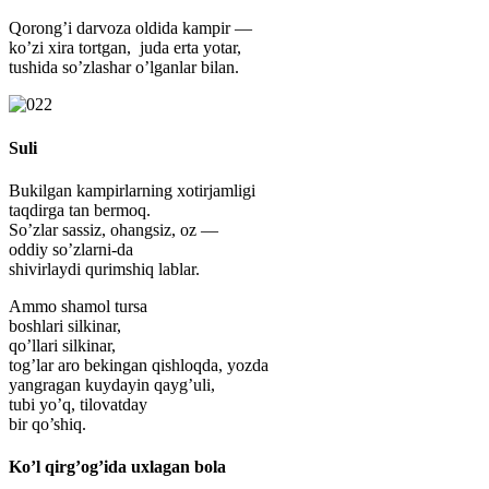
Qorong’i darvoza oldida kampir —
ko’zi xira tortgan, juda erta yotar,
tushida so’zlashar o’lganlar bilan.
Suli
Bukilgan kampirlarning xotirjamligi
taqdirga tan bermoq.
So’zlar sassiz, ohangsiz, oz —
oddiy so’zlarni-da
shivirlaydi qurimshiq lablar.
Ammo shamol tursa
boshlari silkinar,
qo’llari silkinar,
tog’lar aro bekingan qishloqda, yozda
yangragan kuydayin qayg’uli,
tubi yo’q, tilovatday
bir qo’shiq.
Ko’l qirg’og’ida uxlagan bola