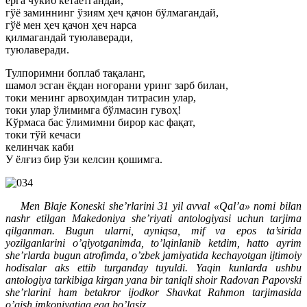
ерга чўкиб кетаётгандай,
гўё заминнинг ўзиям ҳеч қачон бўлмагандай,
гўё мен ҳеч қачон ҳеч нарса
қилмагандай туюлаверади,
туюлаверади.
Тулпоримни боплаб тақаланг,
шамол эсган ёқдан ноғорани уринг зарб билан,
токи менинг арвоҳимдан титрасин улар,
токи улар ўлимимга бўлмасин гувоҳ!
Кўрмаса бас ўлимимни бирор кас фақат,
токи тўй кечаси
келинчак каби
У ёлғиз бир ўзи келсин қошимга.
Men Blaje Koneski she’rlarini 31 yil avval «Qal’a» nomi bilan
nashr etilgan Makedoniya she’riyati antologiyasi uchun tarjima
qilganman. Bugun ularni, ayniqsa, mif va epos ta’sirida
yozilganlarini o’qiyotganimda, to’lqinlanib ketdim, hatto ayrim
she’rlarda bugun atrofimda, o’zbek jamiyatida kechayotgan ijtimoiy
hodisalar aks ettib turganday tuyuldi. Yaqin kunlarda ushbu
antologiya tarkibiga kirgan yana bir taniqli shoir Radovan Papovski
she’rlarini ham betakror ijodkor Shavkat Rahmon tarjimasida
o’qish imkoniyatiga ega bo’lasiz.