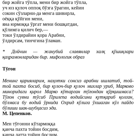
бир жойга тўпла, мени бир жойга тўпла,
уч юз қулоч оппоқ бўзга ўрагин, кейин
сокин сўзларни-да менга шивирла,
оёққа қўйгин мени,
яна юрмоққа ўргат мени бошқатдан,
қўлимга қилич бер,—
токи ўлдирайин қора Арабни,
ўлдирсам, тинчгина ўламан.
* Дойчин — жанубий славянлар халқ қўшиқлари
қаҳрамонларидан бир. мифологик образ
Тўғон
Менинг қарияларим, наҳотки сонсиз арабни ишлатиб, той-
той пахта босиб, бир қулоч-бир қулоч михлар уриб, Марково
миноридаги қирол Марко кўтарган тўғондан қўрқишмаса?
Тўғон сувни тўсиб Прилепа водийсини қутқариб қолган,
бўлмаса бу водий ўрнида Охрид кўлига ўхшаган кўл пайдо
бўлиши шак-шубҳасиз эди.
М. Цепенков.
Мен тўғонни кўтармоққа
қанча пахта тойин босдим,
қанча латта тойин босдим,