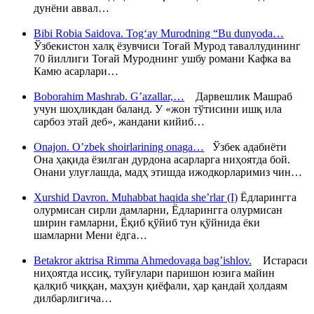
дунёни аввал…
Bibi Robia Saidova. Tog‘ay Murodning “Bu dunyoda…
Ўзбекистон халқ ёзувчиси Тоғай Мурод таваллудининг
70 йиллиги Тоғай Муроднинг ушбу романи Кафка ва
Камю асарлари…
Boborahim Mashrab. G’azallar,…
Дарвешлик Машраб
учун шоҳликдан баланд. У «жон тўтисини ишқ ила
сарбоз этай деб», жандани кийиб…
Onajon. O’zbek shoirlarining onaga…
Ўзбек адабиёти
Она ҳақида ёзилган дурдона асарларга ниҳоятда бой.
Онани улуғлашда, мадҳ этишда ижодкорларимиз чин…
Xurshid Davron. Muhabbat haqida she’rlar (I)
Ёдларингга
олурмисан сирли дамларни, Ёдларингга олурмисан
ширин ғамларни, Ёқиб қўйиб тун қўйнида ёки
шамларни Мени ёдга…
Betakror aktrisa Rimma Ahmedovaga bag’ishlov.
Истараси
ниҳоятда иссиқ, туйғулари паришон юзига майин
қалқиб чиққан, маҳзун қиёфали, ҳар қандай ҳолдаям
дилбарлигича…