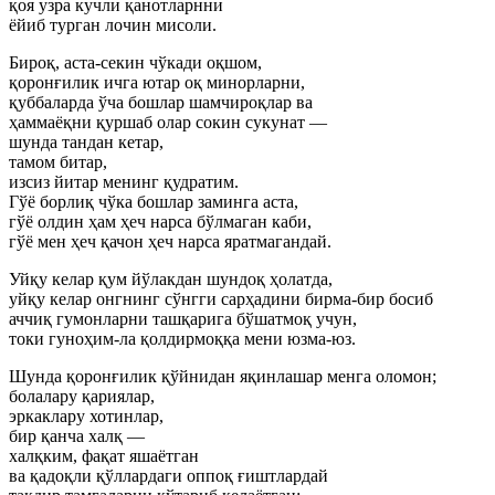
қоя узра кучли қанотларнни
ёйиб турган лочин мисоли.
Бироқ, аста-секин чўкади оқшом,
қоронғилик ичга ютар оқ минорларни,
қуббаларда ўча бошлар шамчироқлар ва
ҳаммаёқни қуршаб олар сокин сукунат —
шунда тандан кетар,
тамом битар,
изсиз йитар менинг қудратим.
Гўё борлиқ чўка бошлар заминга аста,
гўё олдин ҳам ҳеч нарса бўлмаган каби,
гўё мен ҳеч қачон ҳеч нарса яратмагандай.
Уйқу келар қум йўлакдан шундоқ ҳолатда,
уйқу келар онгнинг сўнгги сарҳадини бирма-бир босиб
аччиқ гумонларни ташқарига бўшатмоқ учун,
токи гуноҳим-ла қолдирмоққа мени юзма-юз.
Шунда қоронғилик қўйнидан яқинлашар менга оломон;
болалару қариялар,
эркаклару хотинлар,
бир қанча халқ —
халқким, фақат яшаётган
ва қадоқли қўллардаги оппоқ ғиштлардай