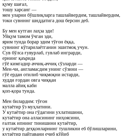
қуму шағал,
тошу харсанг —
мен уларни бўшлиқларга ташлайвердим, ташлайвердим,
токи сувнннг шнддатига дош берсин деб.
Бу мен кутган лаҳза эди!
Уйқум тамом ўчган эди,
ярим тунда борар эдим тўғон ёққа,
сувнинг кўтарилаётганин эшитмоқ учун.
Сув бўлса ғувурлаб, гувлаб инграрди,
ернинг қаърида
гўё кимгадир аччиқ-аччиқ сўзларди —
Мен-чи, англамасдим унинг сўзини —
гўё ердан отилиб чиқмоқни истарди,
худди ғордан овга чиққан
малла айиқ каби
қоп-қора тунда.
Мен билардим: тўғон
кутаётир ўз муҳлатини.
У кутаётир она гўдагини ухлатишини,
кутаётир она алласининг ниҳоясини,
ғалтак ипнинг тинишини кутаётир,
у кутаётир деҳқонларнинг тушликни еб бўлишларини,
кутаётир пайтавани ечиб қўйиб