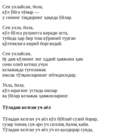
Сен ухлайсан, бола,
кўл ўйга чўмар —
у сенинг тақдиринг ҳақида ўйлар.
Сен ухла, бола,
кўл бўлса руҳингга киради аста,
тубида ҳар бир тош кўриниб турган
қўлтиқчага кириб боргандай.
Сен ухлайсан,
бу дам кўлнинг энг оддий ҳаяжони ҳам
сени олиб кетиш учун
келажакда туғилажак
юксак тўлқинларнинг ибтидосидир.
Ухла, бола,
кўл юрагинг устида ишлар
ва ўйлар келажак ҳаяжонларинг.
Тўладан келган уч аёл
Тўладан келган уч аёл кўл бўйлаб сузиб борар,
сузар тиниқ сув аро уч силлиқ балиқ каби.
Тўладан келган уч аёл уч из қолдирар сувда,