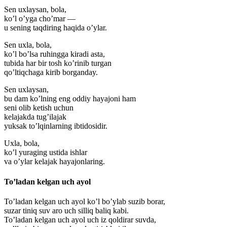
Sen uxlaysan, bola,
ko’l o’yga cho’mar —
u sening taqdiring haqida o’ylar.
Sen uxla, bola,
ko’l bo’lsa ruhingga kiradi asta,
tubida har bir tosh ko’rinib turgan
qo’ltiqchaga kirib borganday.
Sen uxlaysan,
bu dam ko’lning eng oddiy hayajoni ham
seni olib ketish uchun
kelajakda tug’ilajak
yuksak to’lqinlarning ibtidosidir.
Uxla, bola,
ko’l yuraging ustida ishlar
va o’ylar kelajak hayajonlaring.
To’ladan kelgan uch ayol
To’ladan kelgan uch ayol ko’l bo’ylab suzib borar,
suzar tiniq suv aro uch silliq baliq kabi.
To’ladan kelgan uch ayol uch iz qoldirar suvda,