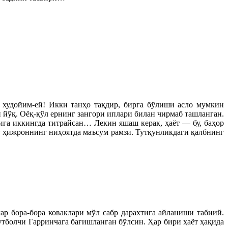
 худойим-ей! Икки танҳо тақдир, бирга бўлиши асло мумкин
 йўқ. Оёқ-қўл ернинг зангори иплари билан чирмаб ташланган.
рига иккингда титрайсан… Лекин яшаш керак, ҳаёт — бу, баҳор
у ҳижроннинг ниҳоятда маъсум рамзи. Тутқунликдаги қалбнинг
р бора-бора коваклари мўл сабр дарахтига айланиши табиий.
тболчи Гарринчага бағишланган бўлсин. Ҳар бири ҳаёт ҳақида