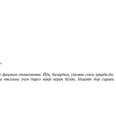
з!
фаҳмига етмаганман. Йўқ, билардим, умуман севги ҳақида-да,
ча юксалиш учун бироз вақт керак бўлди. Ниҳоят бор сирини