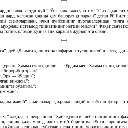
***
рдни ошкор этди куй.” Ўша илк таассуротим: “Сиз ёққансиз
н дард, келажак ҳақида ҳам башорат қиларкан” деган ўй йилт 
ий сезимларидан, ички дунёсининг пўртаналаридан, тилга к
и муҳрлаш истеъдод тийнатининг негизи эмасми? Фақат санъатко
м топиб, оломон кўзига тик қарашга журъат эта олади.
***
нга”, деб қўлимга қалингина нофармон тусли китобни тутқаздил
р қургин, Ҳамма гуноҳ қилди — кўрдим мен, Ҳамма гуноҳ қил
с бирор-бир эркак!”;
, Эрк — йўлдир”;
лган виждон.”;
мингта бўлагим.”;
дим жон”;
зладим жавоб” …мисралар қаъридан чиқиб келаётган фикрлар т
рахт” ҳақидаги шеър айнан “Ҳаёт қўшиғи” деб аталганининг фаҳм
иш, лирик қаҳрамон дардига етиб бориш ва кўнгил аршигача
н кўнгил, кечиккан туйғулар ҳасратининг, чорасизликнинг ету