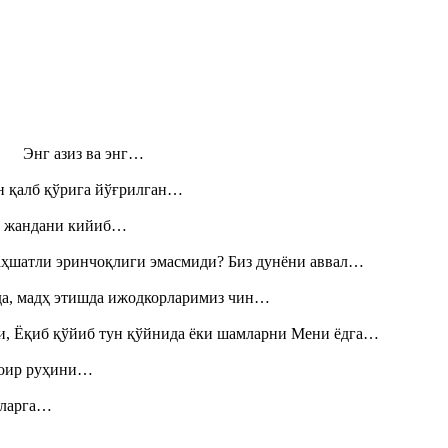
н! Энг азиз ва энг…
н қалб қўрига йўғрилган…
», жандани кийиб…
аҳшатли эринчоқлиги эмасмиди? Биз дунёни аввал…
шда, мадҳ этишда ижодкорларимиз чин…
и, Ёқиб қўйиб тун қўйнида ёки шамларни Мени ёдга…
шоир руҳини…
итларга…