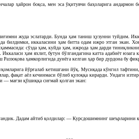
нчалар ҳайрон боқса, мен эса ўқитувчи баҳоларига андармон 
шиғимни жуда эслатарди. Бунда ҳам таниш ҳузунни туйдим. Ик
да билдимки, иккаласини ҳам битта одам ижро этган экан. Хо
ҳаммасида: сўзда ҳам, куйда ҳам, ижрода ҳам дарди тиниқликн
 Иккаласи ҳам яхлит, бутун бўлгандагина катта адабиёт юзага 
Раззоқова ҳамкорлигида дунёга келган ҳар бир дурдона бу фик
муқомларига йўрғалаб кетишгани йўқ. Мусиқада кўнгил тафтини
лар, фақат аёл кечинмаси бўлиб қулоққа кирарди. Ундаги изтир
и — мағзи қўшиққа сиғмай қолган экан:
андик. Дадам айтиб қолдилар: — Курсдошимнинг шеърларини 