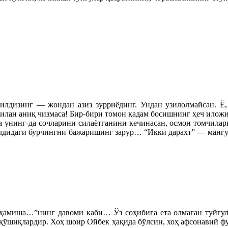
 илдизинг — жондан азиз зурриёдинг. Ундан узилолмайсан. Ё,
 билан аниқ чизмаса! Бир-бири томон қадам босишнинг ҳеч иложи
да унинг-да сочларини силаётганини кечинасан, осмон томчила
 олдидаги бурчингни бажаришинг зарур… “Икки дарахт” — манг
 ҳамиша…”нинг давоми каби… Ўз соҳибига ета олмаган туйғула
қўшиқлардир. Хоҳ шоир Ойбек ҳақида бўлсин, хоҳ афсонавий фу