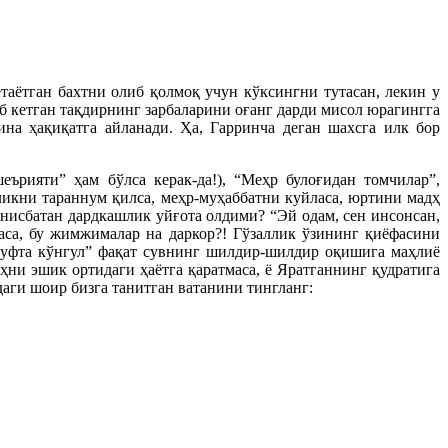
аётган бахтни олиб қолмоқ учун кўксингни тутасан, лекин у
аб кетган тақдирнинг зарбаларини оғанг дарди мисол юрагингга
на ҳақиқатга айланади. Ҳа, Гарринча деган шахсга илк бор
ърияти” ҳам бўлса керак-да!), “Меҳр булоғидан томчилар”,
ликни тараннум қилса, меҳр-муҳаббатни куйласа, юртини мадҳ
 нисбатан дардкашлик уйғота олдими? “Эй одам, сен инсонсан,
аса, бу жимжималар на даркор?! Гўзаллик ўзининг қиёфасини
шуфта кўнгул” фақат сувнинг шилдир-шилдир оқишига маҳлиё
ҳни эшик ортидаги ҳаётга қаратмаса, ё Яратганнинг қудратига
аги шоир бизга танитган ватанини тингланг: