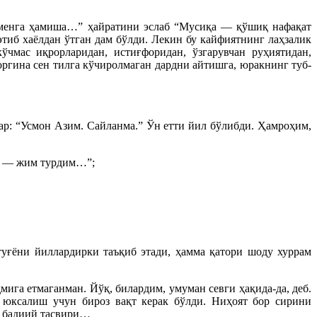
 менга ҳамиша…” ҳайратини эслаб “Мусиқа — қўшиқ нафақат
этиб хаёлдан ўтган дам бўлди. Лекин бу кайфиятнинг лаҳзалик
ўчмас иқрорларидан, истиғфоридан, ўзгарувчан руҳиятидан,
ргина сен тилга кўчиролмаган дардни айтишга, юракнинг туб-
ар: “Усмон Азим. Сайланма.” Ўн етти йил бўлибди. Ҳамроҳим,
ди — жим турдим…”;
уғёни йиллардирки таъқиб этади, ҳамма қатори шоду хуррам
ига етмаганман. Йўқ, билардим, умуман севги ҳақида-да, деб.
 юксалиш учун бироз вақт керак бўлди. Ниҳоят бор сирини
к бадиий тасвири…