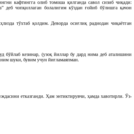
ингни кафтингга олиб томоша қилганда савол сизиб чиқади:
а” деб чопқиллаган болалигим кўздан ғойиб бўлишга қачон
лизда тўхтаб қолдим. Деворда осиғлиқ радиодан чиқаётган
уд бўйлаб кезинар, (узоқ йиллар бу дард нима деб аталишини
ним шуки, бувим учун йиғламаяпман.
ждасини етказганди. Ҳам энтиктирувчи, ҳамда хавотирли. Ўз-