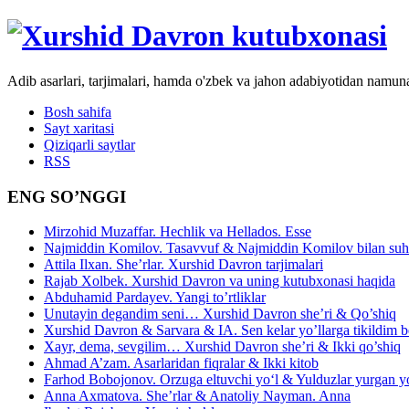
Adib asarlari, tarjimalari, hamda o'zbek va jahon adabiyotidan namun
Bosh sahifa
Sayt xaritasi
Qiziqarli saytlar
RSS
ENG SO’NGGI
Mirzohid Muzaffar. Hechlik va Hellados. Esse
Najmiddin Komilov. Tasavvuf & Najmiddin Komilov bilan suhb
Attila Ilxan. She’rlar. Xurshid Davron tarjimalari
Rajab Xolbek. Xurshid Davron va uning kutubxonasi haqida
Abduhamid Pardayev. Yangi to’rtliklar
Unutayin degandim seni… Xurshid Davron she’ri & Qo’shiq
Xurshid Davron & Sarvara & IA. Sen kelar yo’llarga tikildim
Xayr, dema, sevgilim… Xurshid Davron she’ri & Ikki qo’shiq
Ahmad A’zam. Asarlaridan fiqralar & Ikki kitob
Farhod Bobojonov. Orzuga eltuvchi yo‘l & Yulduzlar yurgan y
Anna Axmatova. She’rlar & Anatoliy Nayman. Anna