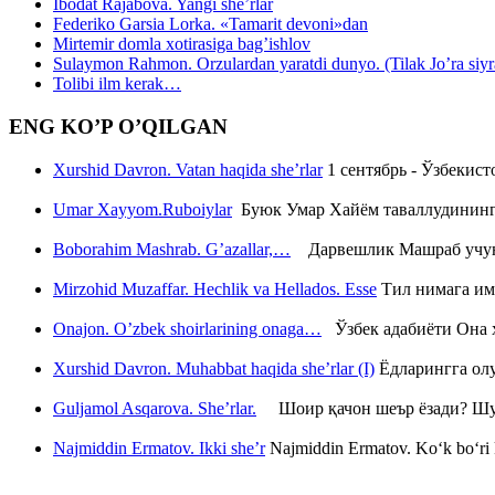
Ibodat Rajabova. Yangi she’rlar
Federiko Garsia Lorka. «Tamarit devoni»dan
Mirtemir domla xotirasiga bag’ishlov
Sulaymon Rahmon. Orzulardan yaratdi dunyo. (Tilak Jo’ra siyrati
Tolibi ilm kerak…
ENG KO’P O’QILGAN
Xurshid Davron. Vatan haqida she’rlar
1 сентябрь - Ўзбекис
Umar Xayyom.Ruboiylar
Буюк Умар Хайём таваллудининг 
Boborahim Mashrab. G’azallar,…
Дарвешлик Машраб учун ш
Mirzohid Muzaffar. Hechlik va Hellados. Esse
Тил нимага им
Onajon. O’zbek shoirlarining onaga…
Ўзбек адабиёти Она ҳ
Xurshid Davron. Muhabbat haqida she’rlar (I)
Ёдларингга ол
Guljamol Asqarova. She’rlar.
Шоир қачон шеър ёзади? Шу с
Najmiddin Ermatov. Ikki she’r
Najmiddin Ermatov. Ko‘k bo‘ri k