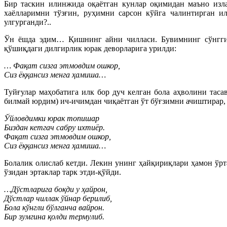
Бир таскин илинжида оқаётган кунлар оқимидан маъно изла
хаёлларимни тўзғин, руҳимни сарсон кўйга чалинтирган и
улгурганди?..
Ўн ёшда эдим… Қишнинг айни чилласи. Бувимнинг сўнгги к
қўшиқдаги дилгирлик юрак деворларига урилди:
… Фақат сизга этмовдим ошкор,
Сиз ёққансиз менга ҳамиша…
Туйғулар маҳобатига илк бор дуч келган бола аҳволини таcа
билмай юрдим) ич-ичимдан чиқаётган ўт бўғзимни ачиштирар
Ўйловдимки юрак топишар
Биздан кетгач сабру ихтиёр.
Фақат сизга этмовдим ошкор,
Сиз ёққансиз менга ҳамиша…
Болалик олислаб кетди. Лекин унинг ҳайқириқлари ҳамон ўрт
ўзидан эртаклар тарк этди-қўйди.
…Дўстларига боқди у ҳайрон,
Дўстлар чиллак ўйнар берилиб,
Бола кўнгли бўлганча вайрон.
Бир зумгина қолди термулиб.