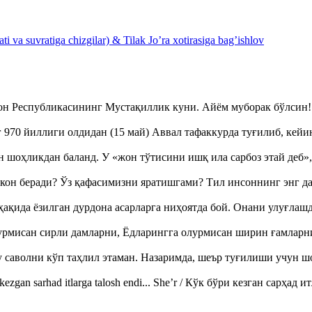
 va suvratiga chizgilar) & Tilak Jo’ra xotirasiga bag’ishlov
тон Республикасининг Мустақиллик куни. Айём муборак бўлси
970 йиллиги олдидан (15 май) Аввал тафаккурда туғилиб, кейи
оҳликдан баланд. У «жон тўтисини ишқ ила сарбоз этай деб
кон беради? Ўз қафасимизни яратишгами? Тил инсоннинг энг д
ақида ёзилган дурдона асарларга ниҳоятда бой. Онани улуғла
урмисан сирли дамларни, Ёдларингга олурмисан ширин ғамларн
аволни кўп таҳлил этаман. Назаримда, шеър туғилиши учун 
ezgan sarhad itlarga talosh endi... She’r / Кўк бўри кезган сарҳад 