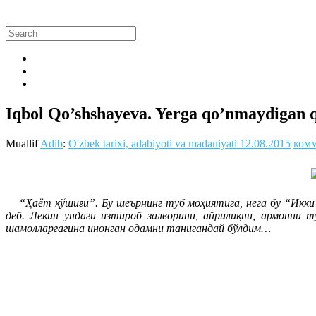
Iqbol Qo’shshayeva. Yerga qo’nmaydigan 
Muallif
Adib
:
O'zbek tarixi, adabiyoti va madaniyati
12.08.2015
комм
“Ҳаёт қўшиғи”. Бу шеърнинг туб моҳиятига, нега бу “Икки д
деб. Лекин ундаги изтироб залворини, айрилиқни, армонни 
шамолларгагина инонган одамни танигандай бўлдим…