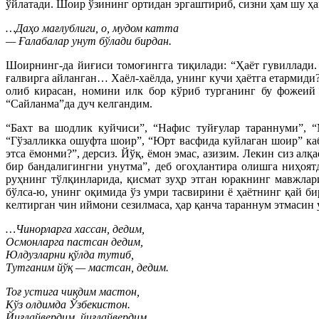
ўйлатади. Шоир ўзининг ортидан эргаштириб, сизни ҳам шу ҳа
…Даҳо мағлублиги, о, мудом катта
— Ғалабалар унут бўлади бирдан.
Шоирнинг-да йиғиси томоғингга тиқилади: “Ҳаёт гувиллади.
ғалвирга айланган… Хаёл-хаёлда, унинг кучи ҳаётга етармиди?
олиб кирасан, номини илк бор кўриб турганинг бу фожеий 
“Сайланма”да дуч келгандим.
“Бахт ва шодлик куйчиси”, “Нафис туйғулар тараннуми”, “
“Гўзалликка ошуфта шоир”, “Юрт васфида куйлаган шоир” каб
этса ёмонми?”, дерсиз. Йўқ, ёмон эмас, азизим. Лекин сиз а
бир бандалигингни унутма”, деб огоҳлантира олишга ниҳоят
руҳнинг тўлқинларида, қисмат зуҳр этган юракнинг мавжла
бўлса-ю, унинг оқимида ўз умри тасвирини ё ҳаётнинг қай би
келтирган чин иймони сезилмаса, ҳар қанча тараннум этмасин
…Чинорларга хассан, дедим,
Осмонларга пастсан дедим,
Юлдузларни қўлда тутиб,
Тутганим йўқ — мастсан, дедим.
Тоғ устига чиқдим мастон,
Кўз олдимда Ўзбекистон.
Йиғлайвердим, йиғлайвердим,