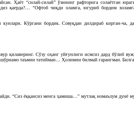
йсан. Ҳаёт “силай-силай” ўзининг рафторига солаётган юраг
лдиз қаерда?… “Офтоб чиқди оламга, югуриб бордим холамг
унлари. Кўргани бордик. Совуқдан дилдираб кирган-ча, даҳ
ввур қилаверинг. Сўзу оҳанг уйғунлиги исмсиз дард бўлиб вуж
, шўрнамо таъмни татийман… Ҳолимни билмай гарангман. Билга
айди. “Сиз ёққансиз менга ҳамиша…” мутлақ номаълум дунё му