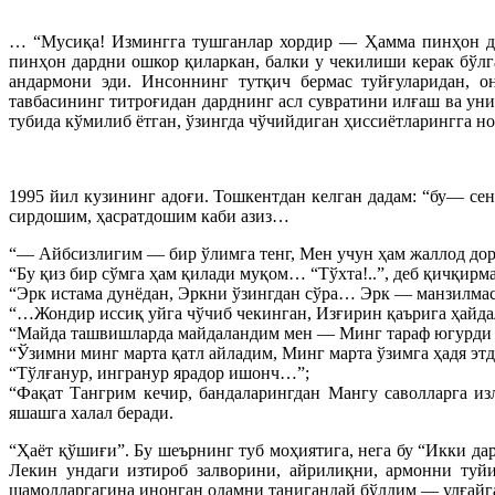
… “Мусиқа! Измингга тушганлар хордир — Ҳамма пинҳон да
пинҳон дардни ошкор қиларкан, балки у чекилиши керак бўлга
андармони эди. Инсоннинг тутқич бермас туйғуларидан, он
тавбасининг титроғидан дарднинг асл сувратини илғаш ва ун
тубида кўмилиб ётган, ўзингда чўчийдиган ҳиссиётларингга но
1995 йил кузининг адоғи. Тошкентдан келган дадам: “бу— се
сирдошим, ҳасратдошим каби азиз…
“— Айбсизлигим — бир ўлимга тенг, Мен учун ҳам жаллод до
“Бу қиз бир сўмга ҳам қилади муқом… “Тўхта!..”, деб қичқирма
“Эрк истама дунёдан, Эркни ўзингдан сўра… Эрк — манзилмас
“…Жондир иссиқ уйга чўчиб чекинган, Изғирин қаърига ҳайда
“Майда ташвишларда майдаландим мен — Минг тараф югурди 
“Ўзимни минг марта қатл айладим, Минг марта ўзимга ҳадя эт
“Тўлғанур, ингранур ярадор ишонч…”;
“Фақат Тангрим кечир, бандаларингдан Мангу саволларга и
яшашга халал беради.
“Ҳаёт қўшиғи”. Бу шеърнинг туб моҳиятига, нега бу “Икки да
Лекин ундаги изтироб залворини, айрилиқни, армонни туй
шамолларгагина инонган одамни танигандай бўлдим — улғайга