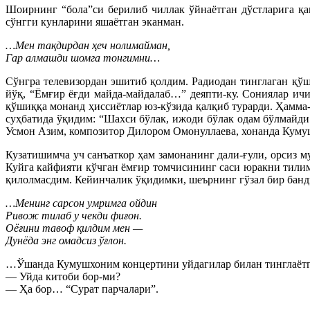
Шоирнинг “бола”си берилиб чиллак ўйнаётган дўстларига қа
сўнгги кунларини яшаётган эканман.
…Мен тақдирдан ҳеч нолимайман,
Гар алмашди шомга тонгимни…
Сўнгра телевизордан эшитиб қолдим. Радиодан тинглаган қў
йўқ, “Ёмғир ёғди майда-майдалаб…” деяпти-ку. Сониялар ичи
қўшиққа монанд ҳиссиётлар юз-кўзида қалқиб турарди. Ҳамма-
суҳбатида ўқидим: “Шахси бўлак, ижоди бўлак одам бўлмайди.
Усмон Азим, композитор Дилором Омонуллаева, хонанда Кумуш 
Кузатишимча уч санъаткор ҳам замонанинг дали-ғули, орсиз 
Куйга кайфияти кўчган ёмғир томчисининг саси юракни тилим
қилолмасдим. Кейинчалик ўқидимки, шеърнинг гўзал бир банд
…Менинг сарсон умримга ойдин
Ривож тилаб у чекди фиғон.
Оёғини тавоф қилдим мен —
Дунёда энг омадсиз ўғлон.
…Ўшанда Кумушхоним концертини уйдагилар билан тинглаётг
— Уйда китоби бор-ми?
— Ҳа бор… “Сурат парчалари”.