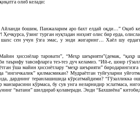
қиқатга олиб келади:
 Айланди бошим, Панжаларим аро бахт елдай оқди…” Оқиб кет
! Ҳечқурса, ўзинг турган нуқтадан ниҳоят олис бир ерда, олисл
шахс сен учун ўзга эмас, у энди жигаринг… Хаёл шу ердаги
Майин ҳиссиёлар таровати”, “Меҳр шеърияти”(демак, “қаҳр ше
и таърифу тавсифларга тез-тез дуч келамиз. “Ий-е, шоир гўзал
лқаётган ўша майин ҳиссиётлару “меҳр шеърияти” биродарингизга
да “ингичкалик” қилмасмикан? Мудраётган туйғуларни уйғотм
рида, дарднинг теранлашишида кўрсатмайдими? “Гўзалликка о
р манзарасини кўрмаса, бу сув унга неларнидир эслатмаса, ниго
 унинг “ватани” шилдираб қолаверади. Энди “Бахшиёна” китобид