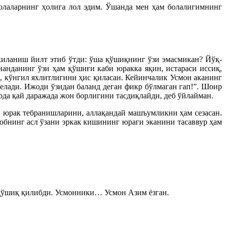
болаларнинг ҳолига лол эдим. Ўшанда мен ҳам болалигимнинг
киланиш йилт этиб ўтди: ўша қўшиқнинг ўзи эмасмикан? Йўқ-
нанданинг ўзи ҳам қўшиғи каби юракка яқин, истараси иссиқ,
и, кўнгил яхлитлигини ҳис қиласан. Кейинчалик Усмон аканинг
келади. Ижоди ўзидан баланд деган фикр бўлмаган гап!”. Шоир
рда қай даражада жон борлигини тасдиқлайди, деб ўйлайман.
, юрак тебранишларини, аллақандай машъумликни ҳам сезасан.
обнинг асл ўзани эркак кишининг юраги эканини тасаввур ҳам
қўшиқ қилибди. Усмонники… Усмон Азим ёзган.