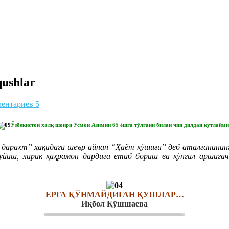
qushlar
ентариев 5
Ўзбекистон халқ шоири Усмон Азимни 65 ёшга тўлгани билан чин дилдан қутлайми
арахт” ҳақидаги шеър айнан “Ҳаёт қўшиғи” деб аталганининг 
туйиш, лирик қаҳрамон дардига етиб бориш ва кўнгил аршига
ЕРГА ҚЎНМАЙДИГАН ҚУШЛАР…
Иқбол Қўшшаева