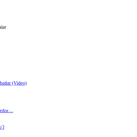
alar
atlar (Video)
 bedor…
o`l