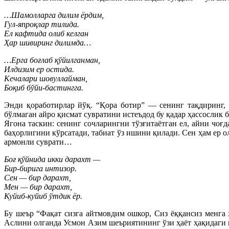
…Шамолларга дилим ёрдим,
Гул-япроқлар тилида.
Ел кафтида олиб келган
Ҳар шивиринг дилимда…
…Ерга боғлаб қўйилганман,
Илдизим ер остида.
Кечалари шовуллайман,
Боқиб бўйи-бастингга.
Энди қоработирлар йўқ. “Қора ботир” — сенинг тақдиринг,
бўлмаган айро қисмат сувратини истеъдод бу қадар ҳассослик
Ягона таскин: сенинг сочларингни тўзғитаётган ел, айни чоғ
баҳорлигини кўрсатади, табиат ўз ишини қилади. Сен ҳам ер
армонли суврати…
Боғ қўйнида икки дарахт —
Бир-бирига интизор.
Сен — бир дарахт,
Мен — бир дарахт,
Куйиб-куйиб ўтдик ёр.
Бу шеър “Фақат сизга айтмовдим ошкор, Сиз ёққансиз менга
Аслини олганда Усмон Азим шеъриятининг ўзи ҳаёт ҳақидаги 