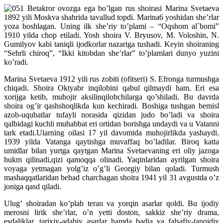
Betakror ovozga ega bo’lgan rus shoirasi Marina Svetaeva
1892 yili Moskva shahrida tavallud topdi. Marina6 yoshidan she’rlar
yoza boshlagan. Uning ilk she’riy to’plami – “Oqshom al`bomi”
1910 yilda chop etiladi. Yosh shoira V. Bryusov, M. Voloshin, N.
Gumilyov kabi taniqli ijodkorlar nazariga tushadi. Keyin shoiraning
“Sehrli chiroq”, “Ikki kitobdan she’rlar” to’plamlari dunyo yuzini
ko’radi.
Marina Svetaeva 1912 yili rus zobiti (ofitseri) S. Efronga turmushga
chiqadi. Shoira Oktyabr inqilobini qabul qilmaydi ham. Eri esa
xorijga ketib, muhojir aksilinqilobchilarga qo’shiladi. Bu davrda
shoira og’ir qashshoqlikda kun kechiradi. Boshiga tushgan bemisl
azob-uqubatlar tufayli norasida qizidan judo bo’ladi va shoira
qalbidagi kuchli muhabbat eri ortidan borishga undaydi va u Vatanni
tark etadi.Ularning oilasi 17 yil davomida muhojirlikda yashaydi.
1939 yilda Vatanga qaytishga muvaffaq bo’ladilar. Biroq katta
umidlar bilan yurtga qaytgan Marina Svetaevaning eri oliy jazoga
hukm qilinadi,qizi qamoqqa olinadi. Yaqinlaridan ayrilgan shoira
voyaga yetmagan yolg’iz o’g’li Georgiy bilan qoladi. Turmush
mashaqqatlaridan behad charchagan shoira 1941 yil 31 avgustda o’z
joniga qasd qiladi.
Ulug’ shoiradan ko’plab teran va yorqin asarlar qoldi. Bu ijodiy
merosni lirik she’rlar, o’n yetti doston, sakkiz she’riy drama,
esdaliklar, tarixiy-adabiy asarlar hamda badia va falsafiy-tanqidiy