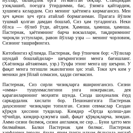
йўллар, баландлик ерга тегмаётган оёқлар. Станциядан
узоқлашиб, поездга ўтирдимми, бас, ўзимга қайтардим,
ҳушимга келардим. Сиз менинг ҳаётимга кирмагансиз. Мен
ҳеч қачон ҳеч ерга атайлаб бормаганман. Прагага йўлим
тушмай қолган дамдан бошлаб, Сиз ҳам тугадингаз. Неки
бўлса — бўлиб ўтди, айтдим. Ҳамиша, ҳамиша, ҳамиша.
Пастернак, ҳаётимнинг барча вокзаллари, тақдиримнинг
чироқли устунлари, равон йўллар узра — менинг чорловим,
Сизнинг ташрифингиз.
Китобингиз қўлимда. Пастернак, бир ўтинчим бор: «Лўлилар
шундай бошлайдилар» шеърингизни менга бағишланг.
(Хаёлимда айтаяпман, узр.) Туҳфа этинг менга шу шеърни. У
фақат менга тегишли эканлигини ҳис этай. Токи ҳеч ким у
меники дея ўйлай олмасин, ҳадди сиғмасин.
Пастернак, Сиз сирли чизиқларга яширингансиз. Сизни
«омма» тушунмаслигини унга нокераксан, дея
қараганларининг моҳияти шунда. Сизда шоҳоналик ёхуд
саркардалик хислати бор. Пешонангизга Пастернак
даҳосининг чизиқлари топилган. Сизни севмаслар Сиздан
қўрқув ҳиссини туядилар. Кимдир «Ортда қолиш»дан
чўчийди, кимдир-ҳужумга шай, фақат қўрқоқларча, зимдан.
Аммо сизни билмоқ, сизни англамоқ не сир… Буни ҳатто мен
билмайман. Балки Пастернак ҳам билмас. Пастернак
ҳарфларни теради, ёзади, ярим тунги илҳом ёғдусида англаб