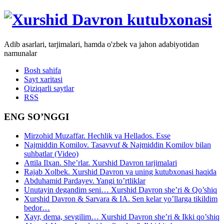
Adib asarlari, tarjimalari, hamda o'zbek va jahon adabiyotidan
namunalar
Bosh sahifa
Sayt xaritasi
Qiziqarli saytlar
RSS
ENG SO’NGGI
Mirzohid Muzaffar. Hechlik va Hellados. Esse
Najmiddin Komilov. Tasavvuf & Najmiddin Komilov bilan
suhbatlar (Video)
Attila Ilxan. She’rlar. Xurshid Davron tarjimalari
Rajab Xolbek. Xurshid Davron va uning kutubxonasi haqida
Abduhamid Pardayev. Yangi to’rtliklar
Unutayin degandim seni… Xurshid Davron she’ri & Qo’shiq
Xurshid Davron & Sarvara & IA. Sen kelar yo’llarga tikildim
bedor…
Xayr, dema, sevgilim… Xurshid Davron she’ri & Ikki qo’shiq