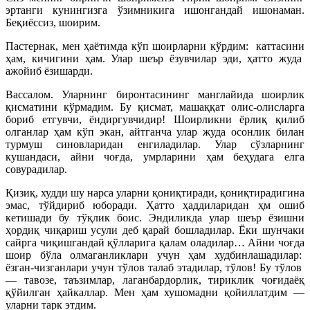
эртанги кунингизга ўзимникига ишонгандай ишонаман.
Беқиёссиз, шоирим.
Пастернак, мен ҳаётимда кўп шоирларни кўрдим: каттасини
ҳам, кичигини ҳам. Улар шеър ёзувчилар эди, ҳатто жуда
ажойиб ёзишарди.
Вассалом. Уларнинг биронтасининг манглайида шоирлик
қисматини кўрмадим. Бу қисмат, машаққат олис-олисларга
бориб етгувчи, ёндиргувчидир! Шоирликни ёрлиқ қилиб
олганлар ҳам кўп экан, айтганча улар жуда осонлик билан
турмуш синовларидан енгиладилар. Улар сўзларнинг
кушандаси, айни чоғда, умрларини ҳам беҳудага елга
совурадилар.
Қизиқ, худди шу нарса уларни қониқтиради, қониқтирадигина
эмас, тўйдириб юборади. Ҳатто ҳаддиларидан ҳм ошиб
кетишади бу тўқлик боис. Эндиликда улар шеър ёзишни
ҳордиқ чиқариш усули деб қарай бошладилар. Ёки шунчаки
сайрга чиқишгандай қўлларига қалам оладилар… Айни чоғда
шоир бўла олмаганликлари учун ҳам худбинлашадилар:
ёзган-чизганлари учун тўлов талаб этадилар, тўлов! Бу тўлов
— тавозе, таъзимлар, лаганбардорлик, тириклик чоғидаёқ
қўйилган ҳайкаллар. Мен ҳам хушомадни қойиллатдим —
уларни тарк этдим.