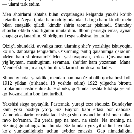
— ularni tark etdim.
Men shoirlarni ishtaha bilan ovqatlangisi kelganda yaxshi ko’rib
ketardim. Negaki, ular ham oddiy odamlar. Ularga ham kimdir mehr
bilan enagalik qiladi, kimdir shirin taomlar pishiradi. Shunday
shoirlar oldida shoirligimni unutardim. Ilhom parisiga emas, aynan
enagaga aylanardim. Shoirligimni esga solishsa, tonardim.
Qizig’i shundaki, avvaliga men ularning she’r yozishiga ishtiyoqini
ko’rib, daholarga tengladim. O’zimning tantiq qalamimga qaradim.
«Men ham shoirmanmi? Men yashayapman, xolos. Quvonaman,
yig’layman, mushugimni sevaman, she’rlar ham yozaman. Mana,
Mendel`shtam, mana, Churilin. Ularni shoir desa bo’ladi».
Shunday holat yaraldiki, mendan hamma o’zini olib qocha boshladi.
1912 yildan (o’shanda 18 yoshda edim) 1922 yilgacha bironta
to’plamim nashr etilmadi. Holbuki, qo’limda beshta kitobga yetarli
qo’lyozmalarim bor, taxt turibdi.
Yaxshisi sizga qaytaylik, Pasternak, yuragi toza shoirsiz. Bundaylar
kam yoki boshqa yo’q. Siz Bayron kabi ertasi bor dahosiz.
Zamondoshlarim orasida faqat sizga shu quvonchimni ishonch bilan
ravo ko’raman. Bu yerda gap na men, na sizda. Na mening, na
Sizning gunohingiz bor bunda. Siz bundan yuz yil oldin hayotdan
ko’z yumganligingiz uchun aybdor emassiz. Gap nimadaligini