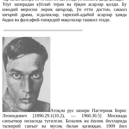
Улуғ шоирадан кўплаб теран ва ёрқин асарлар қолди. Бу
ижодий меросни лирик шеърлар, ўн етти достон, саккиз
шеърий драма, эсдаликлар, тарихий-адабий асарлар ҳамда
бадиа ва фалсафий-танқидий мақолалар ташкил этади.
Атоқли рус шоири Пастернак Борис
Леонидович [1890.29.1(10.2), — 1960.30.5] Москвада
санъаткор оиласида туғилган. Болалик ва ёшлик йилларида
тасвирий санъат ва мусиқ билан қизиққан. 1909 йил