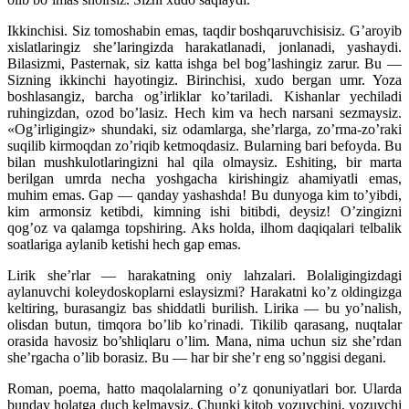
Ikkinchisi. Siz tomoshabin emas, taqdir boshqaruvchisisiz. G’aroyib
xislatlaringiz she’laringizda harakatlanadi, jonlanadi, yashaydi.
Bilasizmi, Pasternak, siz katta ishga bel bog’lashingiz zarur. Bu —
Sizning ikkinchi hayotingiz. Birinchisi, xudo bergan umr. Yoza
boshlasangiz, barcha og’irliklar ko’tariladi. Kishanlar yechiladi
ruhingizdan, ozod bo’lasiz. Hech kim va hech narsani sezmaysiz.
«Og’irligingiz» shundaki, siz odamlarga, she’rlarga, zo’rma-zo’raki
suqilib kirmoqdan zo’riqib ketmoqdasiz. Bularning bari befoyda. Bu
bilan mushkulotlaringizni hal qila olmaysiz. Eshiting, bir marta
berilgan umrda necha yoshgacha kirishingiz ahamiyatli emas,
muhim emas. Gap — qanday yashashda! Bu dunyoga kim to’yibdi,
kim armonsiz ketibdi, kimning ishi bitibdi, deysiz! O’zingizni
qog’oz va qalamga topshiring. Aks holda, ilhom daqiqalari telbalik
soatlariga aylanib ketishi hech gap emas.
Lirik she’rlar — harakatning oniy lahzalari. Bolaligingizdagi
aylanuvchi koleydoskoplarni eslaysizmi? Harakatni ko’z oldingizga
keltiring, burasangiz bas shiddatli burilish. Lirika — bu yo’nalish,
olisdan butun, timqora bo’lib ko’rinadi. Tikilib qarasang, nuqtalar
orasida havosiz bo’shliqlaru o’lim. Mana, nima uchun siz she’rdan
she’rgacha o’lib borasiz. Bu — har bir she’r eng so’nggisi degani.
Roman, poema, hatto maqolalarning o’z qonuniyatlari bor. Ularda
bunday holatga duch kelmaysiz. Chunki kitob yozuvchini, yozuvchi