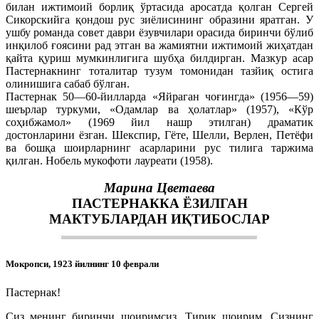
билан ижтимоий борлиқ ўртасида аросатда қолган Сергей
Сикорскийга қондош рус зиёлисининг образини яратган. У
ушбу романда совет даври ёзувчилари орасида биринчи бўлиб
инқилоб ғоясини рад этган ва жамиятни ижтимоий жиҳатдан
қайта қуриш мумкинлигига шубҳа билдирган. Мазкур асар
Пастернакнинг тоталитар тузум томонидан тазйиқ остига
олинишига сабаб бўлган.
Пастернак 50—60-йилларда «Яйраган чоғингда» (1956—59)
шеърлар туркуми, «Одамлар ва ҳолатлар» (1957), «Кўр
соҳибжамол» (1969 йил нашр этилган) драматик
достонларини ёзган. Шекспир, Гёте, Шелли, Верлен, Петёфи
ва бошқа шоирларнинг асарларини рус тилига таржима
қилган. Нобель мукофоти лауреати (1958).
Марина Цветаева
ПАСТЕРНАККА ЁЗИЛГАН
МАКТУБЛАРДАН ИҚТИБОСЛАР
Мокропси, 1923 йилнинг 10 феврали
Пастернак!
Сиз менинг биринчи шоиримсиз. Тирик шоирим. Сизнинг