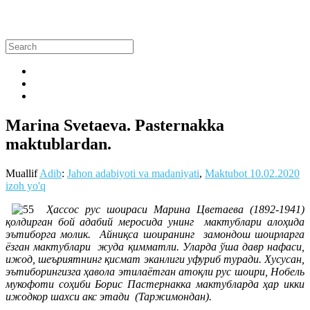
Marina Svetaeva. Pasternakka
maktublardan.
Muallif
Adib
:
Jahon adabiyoti va madaniyati
,
Maktubot
10.02.2020
izoh yo'q
Ҳассос рус шоираси Марина Цветаева (1892-1941)
қолдирган бой адабий меросида унинг мактублари алоҳида
эътиборга молик. Айниқса шоиранинг замондош шоирларга
ёзган мактублари жуда қимматли. Уларда ўша давр нафаси,
ижод, шеъриятнинг қисмат эканлиги уфуриб туради. Хусусан,
эътиборингизга ҳавола этилаётган атоқли рус шоири, Нобель
мукофоти соҳиби Борис Пастернакка мактубларда ҳар икки
ижодкор шахси акс этади (Таржимондан).