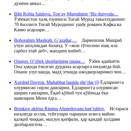
дунёни аввал…
Bibi Robia Saidova. Tog‘ay Murodning “Bu dunyoda…
Ўзбекистон халқ ёзувчиси Тоғай Мурод таваллудининг
70 йиллиги Тоғай Муроднинг ушбу романи Кафка ва
Камю асарлари…
Boborahim Mashrab. G’azallar,…
Дарвешлик Машраб
учун шоҳликдан баланд. У «жон тўтисини ишқ ила
сарбоз этай деб», жандани кийиб…
Onajon. O’zbek shoirlarining onaga…
Ўзбек адабиёти
Она ҳақида ёзилган дурдона асарларга ниҳоятда бой.
Онани улуғлашда, мадҳ этишда ижодкорларимиз чин…
Xurshid Davron. Muhabbat haqida she’rlar (I)
Ёдларингга
олурмисан сирли дамларни, Ёдларингга олурмисан
ширин ғамларни, Ёқиб қўйиб тун қўйнида ёки
шамларни Мени ёдга…
Betakror aktrisa Rimma Ahmedovaga bag’ishlov.
Истараси
ниҳоятда иссиқ, туйғулари паришон юзига майин
қалқиб чиққан, маҳзун қиёфали, ҳар қандай ҳолдаям
дилбарлигича…