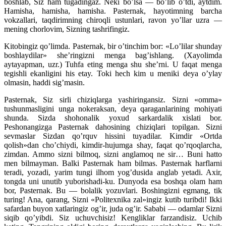
boshlab, Siz ham tugadingaz. Neki bo’lsa — bo’lib o’tdi, aytdim.
Hamisha, hamisha, hamisha. Pasternak, hayotimning barcha
vokzallari, taqdirimning chiroqli ustunlari, ravon yo’llar uzra —
mening chorlovim, Sizning tashrifingiz.
Kitobingiz qo’limda. Pasternak, bir o’tinchim bor: «Lo’lilar shunday
boshlaydilar» she’ringizni menga bag’ishlang. (Xayolimda
aytayapman, uzr.) Tuhfa eting menga shu she’rni. U faqat menga
tegishli ekanligini his etay. Toki hech kim u meniki deya o’ylay
olmasin, haddi sig’masin.
Pasternak, Siz sirli chiziqlarga yashiringansiz. Sizni «omma»
tushunmasligini unga nokeraksan, deya qaraganlarining mohiyati
shunda. Sizda shohonalik yoxud sarkardalik xislati bor.
Peshonangizga Pasternak dahosining chiziqlari topilgan. Sizni
sevmaslar Sizdan qo’rquv hissini tuyadilar. Kimdir «Ortda
qolish»dan cho’chiydi, kimdir-hujumga shay, faqat qo’rqoqlarcha,
zimdan. Ammo sizni bilmoq, sizni anglamoq ne sir… Buni hatto
men bilmayman. Balki Pasternak ham bilmas. Pasternak harflarni
teradi, yozadi, yarim tungi ilhom yog’dusida anglab yetadi. Axir,
tongda uni unutib yuborishadi-ku. Dunyoda esa boshqa olam ham
bor, Pasternak. Bu — bolalik yozuvlari. Boshingizni egmang, tik
turing! Ana, qarang, Sizni «Politexnika zal»ingiz kutib turibdi! Ikki
safardan buyon xatlaringiz og’ir, juda og’ir. Sababi — odamlar Sizni
siqib qo’yibdi. Siz uchuvchisiz! Kengliklar farzandisiz. Uchib