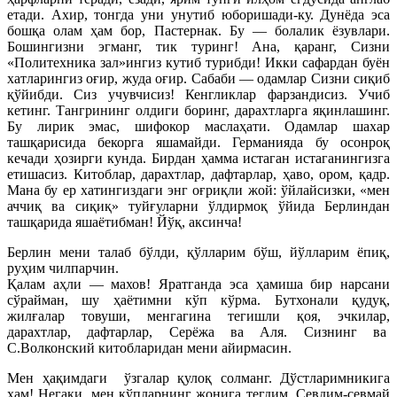
етади. Ахир, тонгда уни унутиб юборишади-ку. Дунёда эса
бошқа олам ҳам бор, Пастернак. Бу — болалик ёзувлари.
Бошингизни эгманг, тик туринг! Ана, қаранг, Сизни
«Политехника зал»ингиз кутиб турибди! Икки сафардан буён
хатларингиз оғир, жуда оғир. Сабаби — одамлар Сизни сиқиб
қўйибди. Сиз учувчисиз! Кенгликлар фарзандисиз. Учиб
кетинг. Тангрининг олдиги боринг, дарахтларга яқинлашинг.
Бу лирик эмас, шифокор маслаҳати. Одамлар шахар
ташқарисида бекорга яшамайди. Германияда бу осонроқ
кечади ҳозирги кунда. Бирдан ҳамма истаган истаганингизга
етишасиз. Китоблар, дарахтлар, дафтарлар, ҳаво, ором, қадр.
Мана бу ер хатингиздаги энг оғриқли жой: ўйлайсизки, «мен
аччиқ ва сиқиқ» туйғуларни ўлдирмоқ ўйида Берлиндан
ташқарида яшаётибман! Йўқ, аксинча!
Берлин мени талаб бўлди, қўлларим бўш, йўлларим ёпиқ,
руҳим чилпарчин.
Қалам аҳли — махов! Яратганда эса ҳамиша бир нарсани
сўрайман, шу ҳаётимни кўп кўрма. Бутхонали қудуқ,
жилғалар товуши, менгагина тегишли қоя, эчкилар,
дарахтлар, дафтарлар, Серёжа ва Аля. Сизнинг ва
С.Волконский китобларидан мени айирмасин.
Мен ҳақимдаги ўзгалар қулоқ солманг. Дўстларимникига
ҳам! Негаки, мен кўпларнинг жонига тегдим. Севдим-севмай