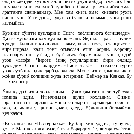
олдин ҳаётдан кўз юмганлигингиз учун айбдор эмассиз. Гап
нимадалигини тушуниб турибсиз. Одамлар руҳонийга эмас,
яратганга сиғинадилар. Мен ҳам сизга эмас, сиздаги руҳга
сиғинаман. У сиздан-да улуғ ва буюк, ишонаман, унга рашк
қилмайсиз.
Кузнинг сўнгги кунларини Сизга, хаёлингизга бағишладим.
Ҳатто мутолаага ҳам қўлим бормади. Яқинда Прагага йўлим
тушди. Бизнинг кичиккина намхушгина поезд станциясига
ғира-ширада, ҳали тонг отмасдан етиб борди. Қоронғу
платформанинг у ёғидан бу ёғигача бораман-келаман, қандай
узоқ масофа! Чироғи ёниқ устунларнинг бири олдида
тўхтадим. Сизни чақирдим: «Пастернак!» — ёнма-ён туриб
узоқ суҳбатлашдик дарбадарларча. Мен Сизни ҳамиша икки
жойда кўриб қолишни жуда истардим: Веймер ва Кавказ. Бу
— хаёл оғир…
Ўша кузда Сизни чорлаганим — ўзим ҳам тизгинсиз туйғулар
измида эдим. Ич-ичимдан шуни хоҳладим. Сизни,
юрагингизни чорлаш ҳамиша сирларни чорлашдай осон ва
завқли, чунки уларнинг қачон, қаерда бўлишини билмайсан
ҳеч қачон!
«Вокзалга» ва «Пастернакка». Бу бир хил ҳодиса, тушунча,
ҳолат. Мен вокзалга эмас, Сизга борардим. Тушимда учаётган