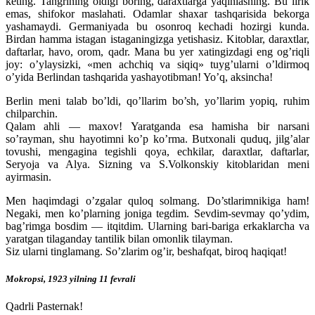
keting. Tangrining oldigi boring, daraxtlarga yaqinlashing. Bu lirik
emas, shifokor maslahati. Odamlar shaxar tashqarisida bekorga
yashamaydi. Germaniyada bu osonroq kechadi hozirgi kunda.
Birdan hamma istagan istaganingizga yetishasiz. Kitoblar, daraxtlar,
daftarlar, havo, orom, qadr. Mana bu yer xatingizdagi eng og’riqli
joy: o’ylaysizki, «men achchiq va siqiq» tuyg’ularni o’ldirmoq
o’yida Berlindan tashqarida yashayotibman! Yo’q, aksincha!
Berlin meni talab bo’ldi, qo’llarim bo’sh, yo’llarim yopiq, ruhim
chilparchin.
Qalam ahli — maxov! Yaratganda esa hamisha bir narsani
so’rayman, shu hayotimni ko’p ko’rma. Butxonali quduq, jilg’alar
tovushi, mengagina tegishli qoya, echkilar, daraxtlar, daftarlar,
Seryoja va Alya. Sizning va S.Volkonskiy kitoblaridan meni
ayirmasin.
Men haqimdagi o’zgalar quloq solmang. Do’stlarimnikiga ham!
Negaki, men ko’plarning joniga tegdim. Sevdim-sevmay qo’ydim,
bag’rimga bosdim — itqitdim. Ularning bari-bariga erkaklarcha va
yaratgan tilaganday tantilik bilan omonlik tilayman.
Siz ularni tinglamang. So’zlarim og’ir, beshafqat, biroq haqiqat!
Mokropsi, 1923 yilning 11 fevrali
Qadrli Pasternak!