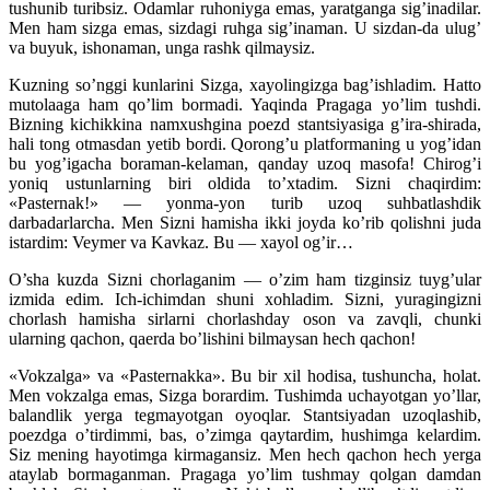
tushunib turibsiz. Odamlar ruhoniyga emas, yaratganga sig’inadilar.
Men ham sizga emas, sizdagi ruhga sig’inaman. U sizdan-da ulug’
va buyuk, ishonaman, unga rashk qilmaysiz.
Kuzning so’nggi kunlarini Sizga, xayolingizga bag’ishladim. Hatto
mutolaaga ham qo’lim bormadi. Yaqinda Pragaga yo’lim tushdi.
Bizning kichikkina namxushgina poezd stantsiyasiga g’ira-shirada,
hali tong otmasdan yetib bordi. Qorong’u platformaning u yog’idan
bu yog’igacha boraman-kelaman, qanday uzoq masofa! Chirog’i
yoniq ustunlarning biri oldida to’xtadim. Sizni chaqirdim:
«Pasternak!» — yonma-yon turib uzoq suhbatlashdik
darbadarlarcha. Men Sizni hamisha ikki joyda ko’rib qolishni juda
istardim: Veymer va Kavkaz. Bu — xayol og’ir…
O’sha kuzda Sizni chorlaganim — o’zim ham tizginsiz tuyg’ular
izmida edim. Ich-ichimdan shuni xohladim. Sizni, yuragingizni
chorlash hamisha sirlarni chorlashday oson va zavqli, chunki
ularning qachon, qaerda bo’lishini bilmaysan hech qachon!
«Vokzalga» va «Pasternakka». Bu bir xil hodisa, tushuncha, holat.
Men vokzalga emas, Sizga borardim. Tushimda uchayotgan yo’llar,
balandlik yerga tegmayotgan oyoqlar. Stantsiyadan uzoqlashib,
poezdga o’tirdimmi, bas, o’zimga qaytardim, hushimga kelardim.
Siz mening hayotimga kirmagansiz. Men hech qachon hech yerga
ataylab bormaganman. Pragaga yo’lim tushmay qolgan damdan