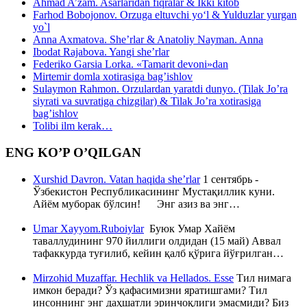
Ahmad A’zam. Asarlaridan fiqralar & Ikki kitob
Farhod Bobojonov. Orzuga eltuvchi yo‘l & Yulduzlar yurgan
yo`l
Anna Axmatova. She’rlar & Anatoliy Nayman. Anna
Ibodat Rajabova. Yangi she’rlar
Federiko Garsia Lorka. «Tamarit devoni»dan
Mirtemir domla xotirasiga bag’ishlov
Sulaymon Rahmon. Orzulardan yaratdi dunyo. (Tilak Jo’ra
siyrati va suvratiga chizgilar) & Tilak Jo’ra xotirasiga
bag’ishlov
Tolibi ilm kerak…
ENG KO’P O’QILGAN
Xurshid Davron. Vatan haqida she’rlar
1 сентябрь -
Ўзбекистон Республикасининг Мустақиллик куни.
Айём муборак бўлсин! Энг азиз ва энг…
Umar Xayyom.Ruboiylar
Буюк Умар Хайём
таваллудининг 970 йиллиги олдидан (15 май) Аввал
тафаккурда туғилиб, кейин қалб қўрига йўғрилган…
Mirzohid Muzaffar. Hechlik va Hellados. Esse
Тил нимага
имкон беради? Ўз қафасимизни яратишгами? Тил
инсоннинг энг даҳшатли эринчоқлиги эмасмиди? Биз