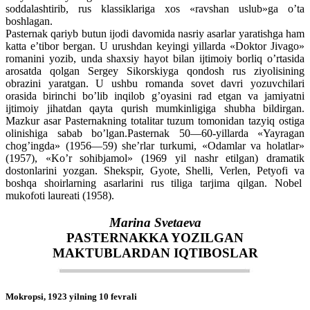
soddalashtirib, rus klassiklariga xos «ravshan uslub»ga o’ta
boshlagan.
Pasternak qariyb butun ijodi davomida nasriy asarlar yaratishga ham
katta e’tibor bergan. U urushdan keyingi yillarda «Doktor Jivago»
romanini yozib, unda shaxsiy hayot bilan ijtimoiy borliq o’rtasida
arosatda qolgan Sergey Sikorskiyga qondosh rus ziyolisining
obrazini yaratgan. U ushbu romanda sovet davri yozuvchilari
orasida birinchi bo’lib inqilob g’oyasini rad etgan va jamiyatni
ijtimoiy jihatdan qayta qurish mumkinligiga shubha bildirgan.
Mazkur asar Pasternakning totalitar tuzum tomonidan tazyiq ostiga
olinishiga sabab bo’lgan.Pasternak 50—60-yillarda «Yayragan
chog’ingda» (1956—59) she’rlar turkumi, «Odamlar va holatlar»
(1957), «Ko’r sohibjamol» (1969 yil nashr etilgan) dramatik
dostonlarini yozgan. Shekspir, Gyote, Shelli, Verlen, Petyofi va
boshqa shoirlarning asarlarini rus tiliga tarjima qilgan. Nobel
mukofoti laureati (1958).
Marina Svetaeva
PASTERNAKKA YOZILGAN
MAKTUBLAR
DAN IQTIBOSLAR
Mokropsi, 1923 yilning 10 fevrali