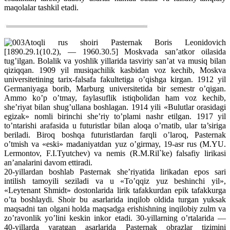
maqolalar tashkil etadi.
Atoqli rus shoiri Pasternak Boris Leonidovich
[1890.29.1(10.2), — 1960.30.5] Moskvada san’atkor oilasida
tug’ilgan. Bolalik va yoshlik yillarida tasviriy san’at va musiq bilan
qiziqqan. 1909 yil musiqachilik kasbidan voz kechib, Moskva
universitetining tarix-falsafa fakultetiga o’qishga kirgan. 1912 yil
Germaniyaga borib, Marburg universitetida bir semestr o’qigan.
Ammo ko’p o’tmay, faylasuflik istiqbolidan ham voz kechib,
she’riyat bilan shug’ullana boshlagan. 1914 yili «Bulutlar orasidagi
egizak» nomli birinchi she’riy to’plami nashr etilgan. 1917 yil
to’ntarishi arafasida u futuristlar bilan aloqa o’rnatib, ular ta’siriga
beriladi. Biroq boshqa futuristlardan farqli o’laroq, Pasternak
o’tmish va «eski» madaniyatdan yuz o’girmay, 19-asr rus (M.YU.
Lermontov, F.I.Tyutchev) va nemis (R.M.Ril`ke) falsafiy lirikasi
an’analarini davom ettiradi.
20-yillardan boshlab Pasternak she’riyatida lirikadan epos sari
intilish tamoyili seziladi va u «To’qqiz yuz beshinchi yil»,
«Leytenant Shmidt» dostonlarida lirik tafakkurdan epik tafakkurga
o’ta boshlaydi. Shoir bu asarlarida inqilob oldida turgan yuksak
maqsadni tan olgani holda maqsadga erishishning inqilobiy zulm va
zo’ravonlik yo’lini keskin inkor etadi. 30-yillarning o’rtalarida —
40-yillarda yaratgan asarlarida Pasternak obrazlar tizimini