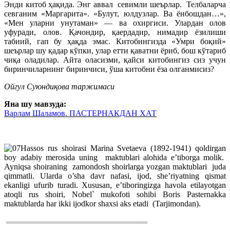
Энди китоб ҳақида. Энг аввал севимли шеърлар. Телбаларча
севганим «Маргарита». «Булут, юлдузлар. Ва ёнбошдан…»,
«Мен уларни унутаман» — ва охиргиси. Улардан олов
уфуради, олов. Қачондир, қаердадир, нимадир ёзилиши
табиий, гап бу ҳақда эмас. Китобингизда «Умри боқий»
шеърлар шу қадар кўпки, улар етти қаватни ёриб, бош кўтариб
чиқа оладилар. Айта оласизми, қайси китобингиз сиз учун
биринчиларнинг биринчиси, ўша китобни ёза олганмисиз?
Ойгул Суюндиқова таржимаси
Яна шу мавзуда:
Варлам Шаламов. ПАСТЕРНАКДАН ХАТ
Hassos rus shoirasi Marina Svetaeva (1892-1941) qoldirgan
boy adabiy merosida uning maktublari alohida e’tiborga molik.
Ayniqsa shoiraning zamondosh shoirlarga yozgan maktublari juda
qimmatli. Ularda o’sha davr nafasi, ijod, she’riyatning qismat
ekanligi ufurib turadi. Xususan, e’tiboringizga havola etilayotgan
atoqli rus shoiri, Nobel` mukofoti sohibi Boris Pasternakka
maktublarda har ikki ijodkor shaxsi aks etadi (Tarjimondan).