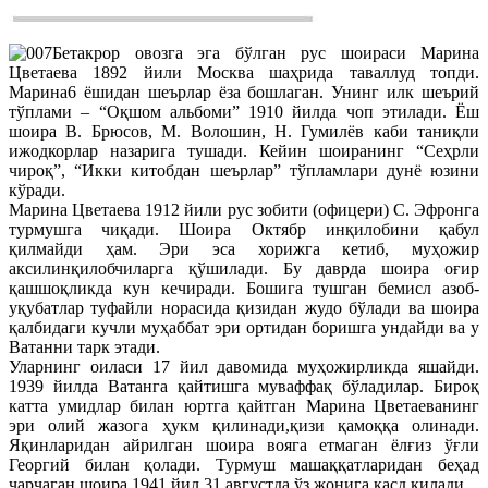
Бетакрор овозга эга бўлган рус шоираси Марина
Цветаева 1892 йили Москва шаҳрида таваллуд топди.
Марина6 ёшидан шеърлар ёза бошлаган. Унинг илк шеърий
тўплами – “Оқшом альбоми” 1910 йилда чоп этилади. Ёш
шоира В. Брюсов, М. Волошин, Н. Гумилёв каби таниқли
ижодкорлар назарига тушади. Кейин шоиранинг “Сеҳрли
чироқ”, “Икки китобдан шеърлар” тўпламлари дунё юзини
кўради.
Марина Цветаева 1912 йили рус зобити (офицери) С. Эфронга
турмушга чиқади. Шоира Октябр инқилобини қабул
қилмайди ҳам. Эри эса хорижга кетиб, муҳожир
аксилинқилобчиларга қўшилади. Бу даврда шоира оғир
қашшоқликда кун кечиради. Бошига тушган бемисл азоб-
уқубатлар туфайли норасида қизидан жудо бўлади ва шоира
қалбидаги кучли муҳаббат эри ортидан боришга ундайди ва у
Ватанни тарк этади.
Уларнинг оиласи 17 йил давомида муҳожирликда яшайди.
1939 йилда Ватанга қайтишга муваффақ бўладилар. Бироқ
катта умидлар билан юртга қайтган Марина Цветаеванинг
эри олий жазога ҳукм қилинади,қизи қамоққа олинади.
Яқинларидан айрилган шоира вояга етмаган ёлғиз ўғли
Георгий билан қолади. Турмуш машаққатларидан беҳад
чарчаган шоира 1941 йил 31 августда ўз жонига қасд қилади.