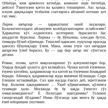
тўйибди, ким армонсиз кетибди, кимнинг иши битибди,
дейсиз! Ўзингизни қоғоз ва қаламга топширинг. Акс ҳолда,
илҳом дақиқалари телбалик соатларига айланиб кетиши ҳеч
гап эмас.
Лирик шеърлар — ҳаракатнинг оний лаҳзалари.
Болалигингиздаги айланувчи колейдоскопларни эслайсизми?
Ҳаракатни кўз олдингизга келтиринг, бурасангиз бас
шиддатли бурилиш. Лирика — бу йўналиш, олисдан бутун,
тимқора бўлиб кўринади. Тикилиб қарасанг, нуқталар орасида
ҳавосиз бўшлиқлару ўлим. Мана, нима учун сиз шеърдан
шеъргача ўлиб борасиз. Бу — ҳар бир шеър энг сўнггиси
дегани.
Роман, поэма, ҳатто мақолаларнинг ўз қонуниятлари бор.
Уларда бундай ҳолатга дуч келмайсиз. Чунки китоб ёзувчини,
ёзувчи китобни, қаҳрамонлар эса китоб ва ёзувчини бошқариб
боради. Айниқса, қаҳрамонлар жуда яшовчан бўлишади. Сира
ўлишни исташмайди. Сиз ҳам насрда ёзасиз деб, эшитганим
бор. Болалик ҳақидамикин … Ўқиб кўрмаганман, қўлимга
тушмади ҳали. Москвада бу бу ҳақда ўзингиз сўз
очмаганмидингиз? Ё Лилитдан эшитдимми? Геликон
гапиргандай бўлдими? Нима бўлганда ҳам менга бу ҳақда
ёзиб юборишни унутманг.