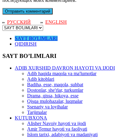
последующих моих комментариев.
РУССКИЙ
ENGLISH
SAYT BO'LIMLARI
QIDIRISH
SAYT BO’LIMLARI
ADIB XURSHID DAVRON HAYOTI VA IJODI
Adib haqida maqola va ma'lumotlar
Adib kitoblari
Badiha, esse, maqola, suhbat
Dostonlar, she'rlar, turkumlar
Drama, qissa, hikoya, esse
Qisqa mulohazalar, luqmalar
Ssenariy va loyihalar
Tarjimalar
KUTUBXONA
Alisher Navoiy hayoti va ijodi
Amir Temur hayoti va faoliyati
Islom tarixi, adabiyoti va madaniyati