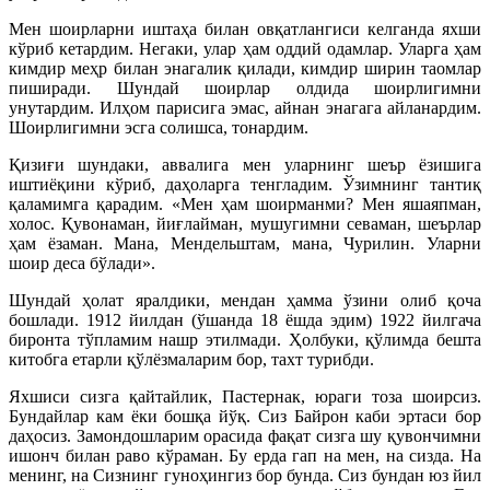
Мен шоирларни иштаҳа билан овқатлангиси келганда яхши
кўриб кетардим. Негаки, улар ҳам оддий одамлар. Уларга ҳам
кимдир меҳр билан энагалик қилади, кимдир ширин таомлар
пиширади. Шундай шоирлар олдида шоирлигимни
унутардим. Илҳом парисига эмас, айнан энагага айланардим.
Шоирлигимни эсга солишса, тонардим.
Қизиғи шундаки, аввалига мен уларнинг шеър ёзишига
иштиёқини кўриб, даҳоларга тенгладим. Ўзимнинг тантиқ
қаламимга қарадим. «Мен ҳам шоирманми? Мен яшаяпман,
холос. Қувонаман, йиғлайман, мушугимни севаман, шеърлар
ҳам ёзаман. Мана, Мендельштам, мана, Чурилин. Уларни
шоир деса бўлади».
Шундай ҳолат яралдики, мендан ҳамма ўзини олиб қоча
бошлади. 1912 йилдан (ўшанда 18 ёшда эдим) 1922 йилгача
биронта тўпламим нашр этилмади. Ҳолбуки, қўлимда бешта
китобга етарли қўлёзмаларим бор, тахт турибди.
Яхшиси сизга қайтайлик, Пастернак, юраги тоза шоирсиз.
Бундайлар кам ёки бошқа йўқ. Сиз Байрон каби эртаси бор
даҳосиз. Замондошларим орасида фақат сизга шу қувончимни
ишонч билан раво кўраман. Бу ерда гап на мен, на сизда. На
менинг, на Сизнинг гуноҳингиз бор бунда. Сиз бундан юз йил