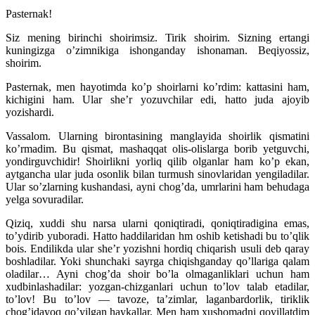
Pasternak!
Siz mening birinchi shoirimsiz. Tirik shoirim. Sizning ertangi
kuningizga o’zimnikiga ishonganday ishonaman. Beqiyossiz,
shoirim.
Pasternak, men hayotimda ko’p shoirlarni ko’rdim: kattasini ham,
kichigini ham. Ular she’r yozuvchilar edi, hatto juda ajoyib
yozishardi.
Vassalom. Ularning birontasining manglayida shoirlik qismatini
ko’rmadim. Bu qismat, mashaqqat olis-olislarga borib yetguvchi,
yondirguvchidir! Shoirlikni yorliq qilib olganlar ham ko’p ekan,
aytgancha ular juda osonlik bilan turmush sinovlaridan yengiladilar.
Ular so’zlarning kushandasi, ayni chog’da, umrlarini ham behudaga
yelga sovuradilar.
Qiziq, xuddi shu narsa ularni qoniqtiradi, qoniqtiradigina emas,
to’ydirib yuboradi. Hatto haddilaridan hm oshib ketishadi bu to’qlik
bois. Endilikda ular she’r yozishni hordiq chiqarish usuli deb qaray
boshladilar. Yoki shunchaki sayrga chiqishganday qo’llariga qalam
oladilar… Ayni chog’da shoir bo’la olmaganliklari uchun ham
xudbinlashadilar: yozgan-chizganlari uchun to’lov talab etadilar,
to’lov! Bu to’lov — tavoze, ta’zimlar, laganbardorlik, tiriklik
chog’idayoq qo’yilgan haykallar. Men ham xushomadni qoyillatdim