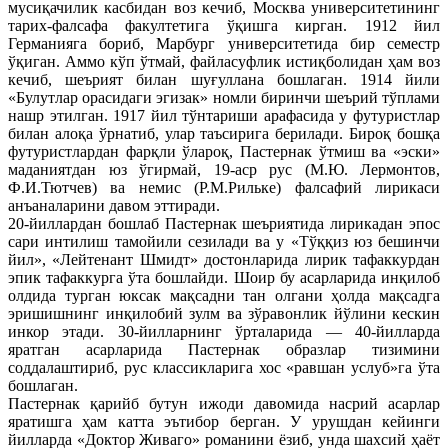
мусиқачилик касбидан воз кечиб, Москва университетининг
тарих-фалсафа факултетига ўқишга кирган. 1912 йил
Германияга бориб, Марбург университетида бир семестр
ўқиган. Aммo кўп ўтмай, файласуфлик истиқболидан ҳам воз
кечиб, шеърият билан шуғуллана бошлаган. 1914 йили
«Булутлар орасидаги эгизак» номли биринчи шеърий тўплами
нашр этилган. 1917 йил тўнтариши арафасида у футуристлар
билан алоқа ўрнатиб, улар таъсирига берилади. Бироқ бошқа
футуристлардан фарқли ўлароқ, Пастернак ўтмиш ва «эски»
маданиятдан юз ўгирмай, 19-аср рус (М.Ю. Лермонтов,
Ф.И.Тютчев) ва немис (Р.М.Рильке) фалсафий лирикаси
анъаналарини давом эттиради.
20-йиллардан бошлаб Пастернак шеъриятида лирикадан эпос
сари интилиш тамойили сезилади ва у «Тўққиз юз бешинчи
йил», «Лейтенант Шмидт» достонларида лирик тафаккурдан
эпик тафаккурга ўта бошлайди. Шоир бу асарларида инқилоб
олдида турган юксак мақсадни тан олгани ҳолда мақсадга
эришишнинг инқилобий зулм ва зўравонлик йўлини кескин
инкор этади. 30-йилларнинг ўрталарида — 40-йилларда
яратган асарларида Пастернак образлар тизимини
соддалаштириб, рус классикларига хос «равшан услуб»га ўта
бошлаган.
Пастернак қарийб бутун ижоди давомида насрий асарлар
яратишга ҳам катта эътибор берган. У урушдан кейинги
йилларда «Доктор Живаго» романини ёзиб, унда шахсий ҳаёт