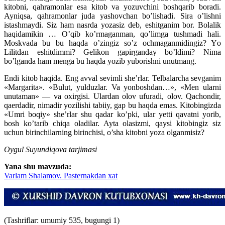
kitobni, qahramonlar esa kitob va yozuvchini boshqarib boradi.
Ayniqsa, qahramonlar juda yashovchan bo’lishadi. Sira o’lishni
istashmaydi. Siz ham nasrda yozasiz deb, eshitganim bor. Bolalik
haqidamikin … O’qib ko’rmaganman, qo’limga tushmadi hali.
Moskvada bu bu haqda o’zingiz so’z ochmaganmidingiz? Yо
Lilitdan eshitdimmi? Gelikon gapirganday bo’ldimi? Nima
bo’lganda ham menga bu haqda yozib yuborishni unutmang.
Endi kitob haqida. Eng avval sevimli she’rlar. Telbalarcha sevganim
«Margarita». «Bulut, yulduzlar. Va yonboshdan…», «Men ularni
unutaman» — va oxirgisi. Ulardan olov ufuradi, olov. Qachondir,
qaerdadir, nimadir yozilishi tabiiy, gap bu haqda emas. Kitobingizda
«Umri boqiy» she’rlar shu qadar ko’pki, ular yetti qavatni yorib,
bosh ko’tarib chiqa oladilar. Ayta olasizmi, qaysi kitobingiz siz
uchun birinchilarning birinchisi, o’sha kitobni yoza olganmisiz?
Oygul Suyundiqova tarjimasi
Yana shu mavzuda:
Varlam Shalamov. Pasternakdan xat
(Tashriflar: umumiy 535, bugungi 1)