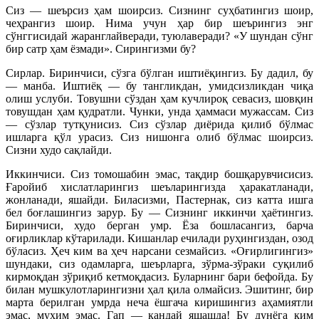
Сиз — шеърсиз ҳам шоирсиз. Сизнинг суҳбатингиз шоир,
чеҳрангиз шоир. Нима учун ҳар бир шеърингиз энг
сўнггисидай жаранглайверади, туюлаверади? «У шундан сўнг
бир сатр ҳам ёзмади». Сирингизми бу?
Сирлар. Биринчиси, сўзга бўлган иштиёқингиз. Бу дадил, бу
— манба. Иштиёқ — бу тангликдан, умидсизликдан чиқа
олиш услуби. Товушни сўздан ҳам кучлироқ севасиз, шовқин
товушдан ҳам қудратли. Чунки, унда ҳаммаси мужассам. Сиз
— сўзлар тутқунисиз. Сиз сўзлар диёрида қилиб бўлмас
ишларга қўл урасиз. Сиз нишонга олиб бўлмас шоирсиз.
Сизни худо сақлайди.
Иккинчиси. Сиз томошабин эмас, тақдир бошқарувчисисиз.
Ғаройиб хислатларингиз шеъларингизда ҳаракатланади,
жонланади, яшайди. Биласизми, Пастернак, сиз катта ишга
бел боғлашингиз зарур. Бу — Сизнинг иккинчи ҳаётингиз.
Биринчиси, худо берган умр. Ёза бошласангиз, барча
оғирликлар кўтарилади. Кишанлар ечилади руҳингиздан, озод
бўласиз. Ҳеч ким ва ҳеч нарсани сезмайсиз. «Оғирлигингиз»
шундаки, сиз одамларга, шеърларга, зўрма-зўраки суқилиб
кирмоқдан зўриқиб кетмоқдасиз. Буларнинг бари бефойда. Бу
билан мушкулотларингизни ҳал қила олмайсиз. Эшитинг, бир
марта берилган умрда неча ёшгача киришингиз аҳамиятли
эмас, муҳим эмас. Гап — қандай яшашда! Бу дунёга ким