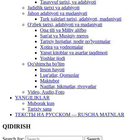
Tasavvuf tarixi, va adabiyoti
Jadidlik tarixi va adabiyoti
Jahon adabiyoti va madaniyati
Turk xalqlari tarixi, adabiyoti, madaniyati
O'zbek tarixi, adabiyoti va madaniyati
Ona tili va Milliy alifbo
San'at va Musiqiy meros
Tarixiy hujjatlar, nodir qo'lyozmalar
Xotira va yodnomalar
Yangi kitoblar va asarlar taqdimoti
Yoshlar ijodi
Qo'shimcha bo'lim
Inson hayoti
Lug'atlar, Qomuslar
Maktubot
Naqllar, hikmatlar, rivoyatlar
Video, Audio,Foto
YANGILIKLAR
Muborak kun
Tarixiy sana
ТЕКСТЫ НА РУССКОМ — RUSCHA MATNLAR
QIDIRISH
Search for: