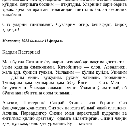
қўйдим, бағримга босдим — итқитдим. Уларнинг бари-барига
эркакларча ва яратган тилагандай тантилик билан омонлик
тилайман.
Сиз уларни тингламанг. Сўзларим оғир, бешафқат, бироқ
ҳақиқат!
Мокропси, 1923 йилнинг 11 феврали
Қадрли Пастернак!
Мен бу гал Сизнинг ёзувларингизу мабодо вақт ва қоғоз етса
ўзим ҳақида ёзмоқчиман. Китобингиз — олов. Аввалгиси,
жала эди, буниси гулхан. Ушладим — қўлим куйди. Ўқидим
— дилим ёнди, вужудим, руҳим чатнади, тобландим.
Тунларим ҳам кунларим ҳам йўқ. Ёлғиз — Сиз. Мен —
йиғувчиман. Ўзимдан оламан кучни. Ўзимни ўзим талаб, еб
бўлгандан сўнггина ором топаман.
Азизим, Пастернак! Сакраб ўтишга изн беринг. Сиз
фавқулодда ҳодисасиз, Сиз ҳеч нарсага кўнмай яшай олгансиз.
Аслида, Парвардигор Сизни эман дарахтидай қудратли ва
енгилмас қилиб яратгану одамга айлантирган. Сизни чақин
ҳам, пул ҳам, бало ҳам урмайди. Бу — қисмат.