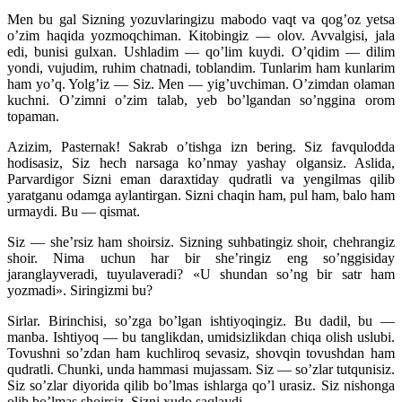
Men bu gal Sizning yozuvlaringizu mabodo vaqt va qog’oz yetsa
o’zim haqida yozmoqchiman. Kitobingiz — olov. Avvalgisi, jala
edi, bunisi gulxan. Ushladim — qo’lim kuydi. O’qidim — dilim
yondi, vujudim, ruhim chatnadi, toblandim. Tunlarim ham kunlarim
ham yo’q. Yolg’iz — Siz. Men — yig’uvchiman. O’zimdan olaman
kuchni. O’zimni o’zim talab, yeb bo’lgandan so’nggina orom
topaman.
Azizim, Pasternak! Sakrab o’tishga izn bering. Siz favqulodda
hodisasiz, Siz hech narsaga ko’nmay yashay olgansiz. Aslida,
Parvardigor Sizni eman daraxtiday qudratli va yengilmas qilib
yaratganu odamga aylantirgan. Sizni chaqin ham, pul ham, balo ham
urmaydi. Bu — qismat.
Siz — she’rsiz ham shoirsiz. Sizning suhbatingiz shoir, chehrangiz
shoir. Nima uchun har bir she’ringiz eng so’nggisiday
jaranglayveradi, tuyulaveradi? «U shundan so’ng bir satr ham
yozmadi». Siringizmi bu?
Sirlar. Birinchisi, so’zga bo’lgan ishtiyoqingiz. Bu dadil, bu —
manba. Ishtiyoq — bu tanglikdan, umidsizlikdan chiqa olish uslubi.
Tovushni so’zdan ham kuchliroq sevasiz, shovqin tovushdan ham
qudratli. Chunki, unda hammasi mujassam. Siz — so’zlar tutqunisiz.
Siz so’zlar diyorida qilib bo’lmas ishlarga qo’l urasiz. Siz nishonga
olib bo’lmas shoirsiz. Sizni xudo saqlaydi.