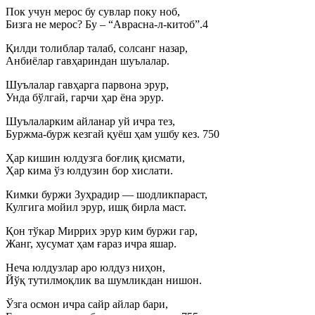
Пок учун мерос бу сувлар поку ноб,
Бизга не мерос? Бу – “Аврасна-л-китоб”.4
Қилди толиблар талаб, солсанг назар,
Анбиёлар гавҳариндан шуълалар.
Шуълалар гавҳарга парвона эрур,
Унда бўлгай, гарчи ҳар ёна эрур.
Шуълаларким айланар уй ичра тез,
Буржма-бурж кезгай қуёш ҳам ушбу кез. 750
Ҳар кишин юлдузга боғлиқ қисмати,
Ҳар кима ўз юлдузин бор хислати.
Кимки буржи Зуҳрадир — шодликпараст,
Кулгига мойил эрур, ишқ бирла маст.
Қон тўкар Миррих эрур ким буржи гар,
Жанг, хусумат ҳам ғараз ичра яшар.
Неча юлдузлар аро юлдуз ниҳон,
Йўқ тутилмоқлик ва шумликдан нишон.
Ўзга осмон ичра сайр айлар бари,