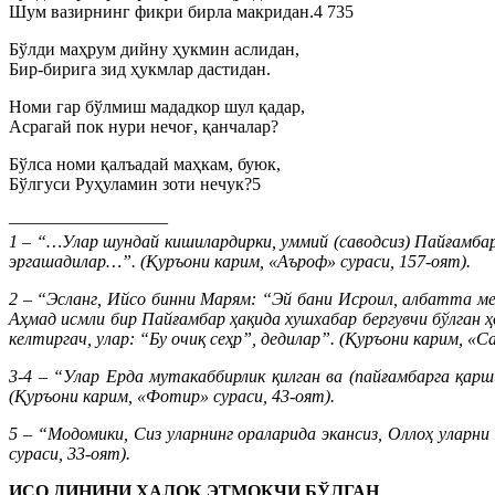
Шум вазирнинг фикри бирла макридан.4 735
Бўлди маҳрум дийну ҳукмин аслидан,
Бир-бирига зид ҳукмлар дастидан.
Номи гар бўлмиш мададкор шул қадар,
Асрагай пок нури нечоғ, қанчалар?
Бўлса номи қалъадай маҳкам, буюк,
Бўлгуси Руҳуламин зоти нечук?5
—————————
1 – “…Улар шундай кишилардирки, уммий (саводсиз) Пайғамбар
эргашадилар…”. (Қуръони карим, «Аъроф» сураси, 157-оят).
2 – “Эсланг, Ийсо бинни Марям: “Эй бани Исроил, албатта ме
Аҳмад исмли бир Пайғамбар ҳақида хушхабар бергувчи бўлган ҳ
келтиргач, улар: “Бу очиқ сеҳр”, дедилар”. (Қуръони карим, «Са
3-4 – “Улар Ерда мутакаббирлик қилган ва (пайғамбарга қарш
(Қуръони карим, «Фотир» сураси, 43-оят).
5 – “Модомики, Сиз уларнинг ораларида экансиз, Оллоҳ уларни
сураси, 33-оят).
ИСО ДИНИНИ ҲАЛОК ЭТМОҚЧИ БЎЛГАН