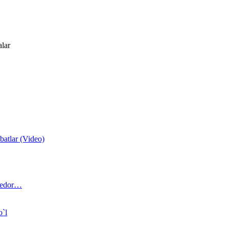
alar
atlar (Video)
 bedor…
o`l