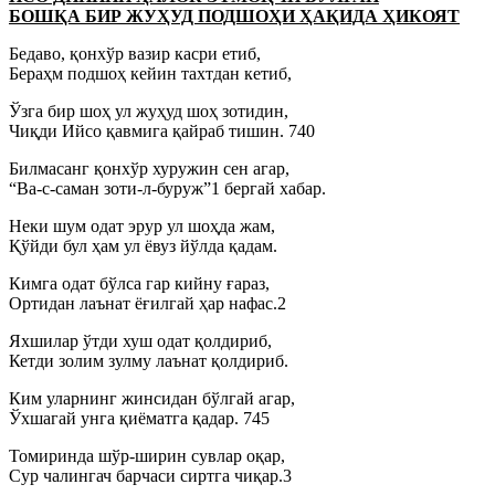
БОШҚА БИР ЖУҲУД ПОДШОҲИ ҲАҚИДА ҲИКОЯТ
Бедаво, қонхўр вазир касри етиб,
Бераҳм подшоҳ кейин тахтдан кетиб,
Ўзга бир шоҳ ул жуҳуд шоҳ зотидин,
Чиқди Ийсо қавмига қайраб тишин. 740
Билмасанг қонхўр хуружин сен агар,
“Ва-с-саман зоти-л-буруж”1 бергай хабар.
Неки шум одат эрур ул шоҳда жам,
Қўйди бул ҳам ул ёвуз йўлда қадам.
Кимга одат бўлса гар кийну ғараз,
Ортидан лаънат ёғилгай ҳар нафас.2
Яхшилар ўтди хуш одат қолдириб,
Кетди золим зулму лаънат қолдириб.
Ким уларнинг жинсидан бўлгай агар,
Ўхшагай унга қиёматга қадар. 745
Томиринда шўр-ширин сувлар оқар,
Сур чалингач барчаси сиртга чиқар.3