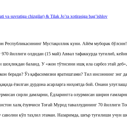
 va suvratiga chizgilar) & Tilak Jo’ra xotirasiga bag’ishlov
тон Республикасининг Мустақиллик куни. Айём муборак бўлси
970 йиллиги олдидан (15 май) Аввал тафаккурда туғилиб, кейи
оҳликдан баланд. У «жон тўтисини ишқ ила сарбоз этай деб
кон беради? Ўз қафасимизни яратишгами? Тил инсоннинг энг д
ақида ёзилган дурдона асарларга ниҳоятда бой. Онани улуғла
урмисан сирли дамларни, Ёдларингга олурмисан ширин ғамларн
истон халқ ёзувчиси Тоғай Мурод таваллудининг 70 йиллиги 
аволни кўп таҳлил этаман. Назаримда, шеър туғилиши учун 