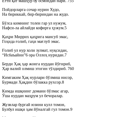
Етти қат машҳур бу осмондан нари. 755
Пойдорларга сочар нурин Худо,
На бириккай, бир-бириндан на жудо.
Бўлса кимнинг толеи гар ул нужум,
Нафси-ла айлайди кофирга ҳужум.5
Қаҳри Миррих қаҳрига мансуб эмас,
Гоҳида ғолиб, гаҳи мағлуб эмас.
Ғолиб ул нур холи зулмат, нуқсидан,
“Исбаъайни”6 ора Оллоҳ нуридан.7
Берди Ҳақ ҳар жонга нурдан йўғириб,
Ҳар валий олмиш этогин тўлдириб. 760
Кимгаким Ҳақ нурлари бўлмиш нисор,
Бурмади Ҳақдин бўлакка рухсор.8
Кимда ишқнинг домани бўлмас агар,
Ўша нурдан маҳрум ул бечоралар.
Жузвлар бургай юзини кулл томон,
Булбул ишқи ҳам йўналгай гул томон.9