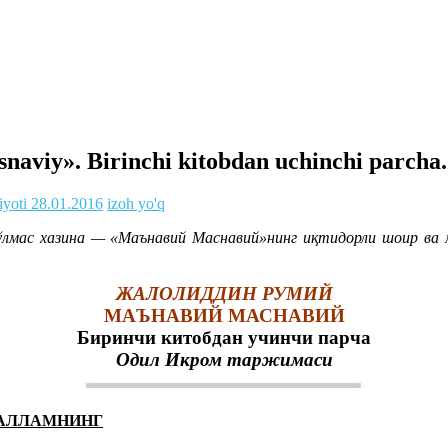
aviy». Birinchi kitobdan uchinchi parcha.
iyoti
28.01.2016
izoh yo'q
 ўлмас хазина — «Маънавий Маснавий»нинг иқтидорли шоир в
ЖАЛОЛИДДИН РУМИЙ
МАЪНАВИЙ МАСНАВИЙ
Биринчи китобдан учинчи парча
Одил Икром таржимаси
САЛЛАМНИНГ