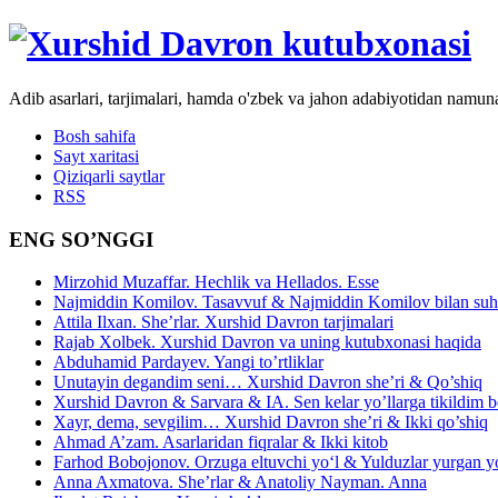
Adib asarlari, tarjimalari, hamda o'zbek va jahon adabiyotidan namun
Bosh sahifa
Sayt xaritasi
Qiziqarli saytlar
RSS
ENG SO’NGGI
Mirzohid Muzaffar. Hechlik va Hellados. Esse
Najmiddin Komilov. Tasavvuf & Najmiddin Komilov bilan suhb
Attila Ilxan. She’rlar. Xurshid Davron tarjimalari
Rajab Xolbek. Xurshid Davron va uning kutubxonasi haqida
Abduhamid Pardayev. Yangi to’rtliklar
Unutayin degandim seni… Xurshid Davron she’ri & Qo’shiq
Xurshid Davron & Sarvara & IA. Sen kelar yo’llarga tikildim
Xayr, dema, sevgilim… Xurshid Davron she’ri & Ikki qo’shiq
Ahmad A’zam. Asarlaridan fiqralar & Ikki kitob
Farhod Bobojonov. Orzuga eltuvchi yo‘l & Yulduzlar yurgan y
Anna Axmatova. She’rlar & Anatoliy Nayman. Anna