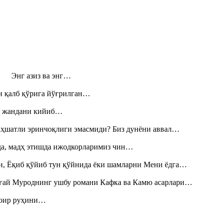
н! Энг азиз ва энг…
н қалб қўрига йўғрилган…
», жандани кийиб…
аҳшатли эринчоқлиги эмасмиди? Биз дунёни аввал…
шда, мадҳ этишда ижодкорларимиз чин…
и, Ёқиб қўйиб тун қўйнида ёки шамларни Мени ёдга…
Тоғай Муроднинг ушбу романи Кафка ва Камю асарлари…
шоир руҳини…