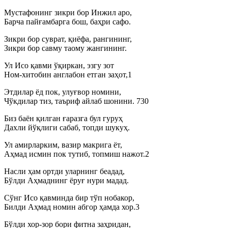
Мустафонинг зикри бор Инжил аро,
Барча пайғамбарга бош, баҳри сафо.
Зикри бор суврат, қиёфа, рангининг,
Зикри бор савму таому жангининг.
Ул Исо қавми ўқиркан, эзгу зот
Ном-хитобин англабон етган заҳот,1
Этдилар ёд пок, улуғвор номини,
Чўкдилар тиз, таъриф айлаб шонини. 730
Биз баён қилган ғаразга бул гуруҳ
Дахли йўқлиги сабаб, топди шукуҳ.
Ул амирларким, вазир макрига ёт,
Аҳмад исмин пок тутиб, топмиш нажот.2
Насли ҳам ортди уларнинг беадад,
Бўлди Аҳмаднинг ёруғ нури мадад.
Сўнг Исо қавминда бир тўп нобакор,
Билди Аҳмад номин абгор ҳамда хор.3
Бўлди хор-зор бори фитна заҳридан,