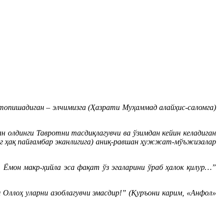
 топишадиган – элчимизга (Ҳазрати Муҳаммад алайҳис-саломга)
н олдинги Тавротни тасдиқлагувчи ва ўзимдан кейин келадиган
нинг ҳақ пайғамбар эканлигига) аниқ-равшан ҳужжат-мўъжизалар
. Ёмон макр-ҳийла эса фақат ўз эгаларини ўраб ҳалок қилур…”
м Оллоҳ уларни азоблагувчи эмасдир!” (Қуръони карим, «Анфол»