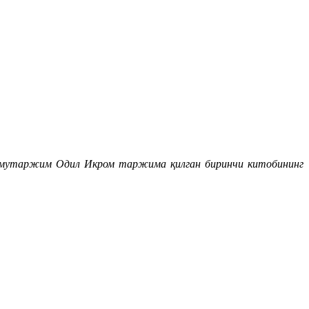
а мутаржим Одил Икром таржима қилган биринчи китобининг