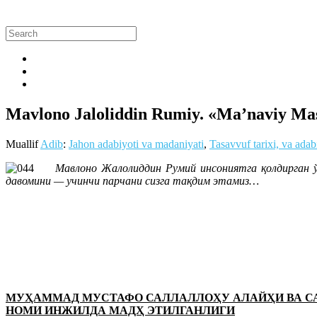
Mavlono Jaloliddin Rumiy. «Ma’naviy Masn
Muallif
Adib
:
Jahon adabiyoti va madaniyati
,
Tasavvuf tarixi, va adab
Мавлоно Жалолиддин Румий инсониятга қолдирган
давомини — учинчи парчани сизга тақдим этамиз…
МУҲАММАД МУСТАФО САЛЛАЛЛОҲУ АЛАЙҲИ ВА 
НОМИ ИНЖИЛДА МАДҲ ЭТИЛГАНЛИГИ