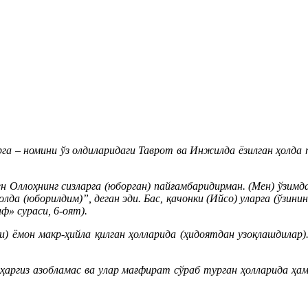
га – номини ўз олдиларидаги Таврот ва Инжилда ёзилган ҳолда
н Оллоҳнинг сизларга (юборган) пайғамбаридирман. (Мен) ўзимда
олда (юборилдим)”, деган эди. Бас, қачонки (Ийсо) уларга (ўзи
ф» сураси, 6-оят).
и) ёмон макр-ҳийла қилган ҳолларида (ҳидоятдан узоқлашдилар)
 ҳаргиз азобламас ва улар мағфират сўраб турган ҳолларида ҳа