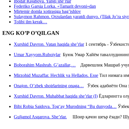
Ibodat Rajabova. Yangi she’rlar
Federiko Garsia Lorka. «Tamarit devoni»dan
Mirtemir domla xotirasiga bag’ishlov
Sulaymon Rahmon. Orzulardan yaratdi dunyo. (Tilak Jo’ra siyrati
Tolibi ilm kerak…
ENG KO’P O’QILGAN
Xurshid Davron. Vatan haqida she’rlar
1 сентябрь - Ўзбекис
Umar Xayyom.Ruboiylar
Буюк Умар Хайём таваллудининг 
Boborahim Mashrab. G’azallar,…
Дарвешлик Машраб учун ш
Mirzohid Muzaffar. Hechlik va Hellados. Esse
Тил нимага им
Onajon. O’zbek shoirlarining onaga…
Ўзбек адабиёти Она ҳ
Xurshid Davron. Muhabbat haqida she’rlar (I)
Ёдларингга ол
Bibi Robia Saidova. Tog‘ay Murodning “Bu dunyoda…
Ўзбек
Guljamol Asqarova. She’rlar.
Шоир қачон шеър ёзади? Шу с