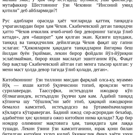
мутафаккир Шестовнинг ўзи Чеховни “Инсоний умид
қотили” деб айблармиди?!
Рус адиблари орасида ҳаёт чоғларида қаттиқ танқидга
учраганлардан бири ҳам Чехов. Скабичевский деган танқидчи
ҳатто “Чехов ичкилик ичиб-ичиб бир деворнинг тагида ўлиб
кетади», дея «башорат” ҳам қилган экан. Қизиғи шундаки,
танқид ва танқидчилик дейилганда Чехов фақат шу гапни
эслаган: “Ҳикояларим ҳақидаги танқидларни йигирма беш
йилдан буён ўқийман, лекин бирор фойдали йўл-йўриқни
эслаёлмайман, бирор яхши маслаҳат эшитганим йўқ. Фақат
бир вақтлар Скабичевский айтган гап менга таъсир қилган: у
мени маст ҳолда девор тагида ўлиб қолади, деган».
Китобхоннинг ўзи тиллони мисдан фарқлай олса-ку, муаммо
йўқ — яхши китоб ўқувчисини топиб, яроқсизи четга
сурилаверади. Таассуфки, истеъдодли ижодкор кўп
бўлмаганидек, истеъдодли ўқувчи ҳам кам. Адабий танқид
кўпинча шу “бўшлиқ”ни забт этиб, ҳақиқий ижодкорни
бемалол камситиб, истеъдодсиз ва ўртамиёначиларни
кўкларга кўтараверган. Бадиий ижод сир-асроридан бехабар,
адабиётни ҳис қилишга ожиз китобхон нима қилади? Ҳар бир
номдор олимнинг мақтовига ҳам, танқидига ҳам лаққа
тушади. Лекин ўзини ўзи камситганини, юрак қони билан
битилган китобни ҳузур қилиб ўқимаслик фикр ҳаёти учун