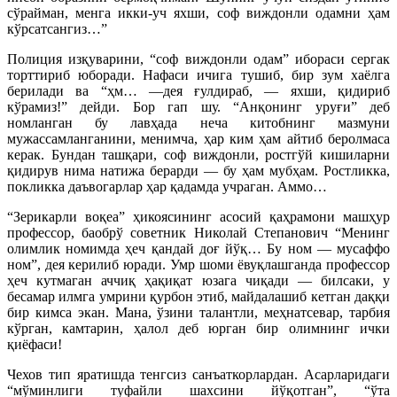
сўрайман, менга икки-уч яхши, соф виждонли одамни ҳам
кўрсатсангиз…”
Полиция изқуварини, “соф виждонли одам” ибораси сергак
торттириб юборади. Нафаси ичига тушиб, бир зум хаёлга
берилади ва “ҳм… —дея ғулдираб, — яхши, қидириб
кўрамиз!” дейди. Бор гап шу. “Анқонинг уруғи” деб
номланган бу лавҳада неча китобнинг мазмуни
мужассамланганини, менимча, ҳар ким ҳам айтиб беролмаса
керак. Бундан ташқари, соф виждонли, ростгўй кишиларни
қидирув нима натижа берарди — бу ҳам мубҳам. Ростликка,
покликка даъвогарлар ҳар қадамда учраган. Аммо…
“Зерикарли воқеа” ҳикоясининг асосий қаҳрамони машҳур
профессор, баобрў советник Николай Степанович “Менинг
олимлик номимда ҳеч қандай доғ йўқ… Бу ном — мусаффо
ном”, дея керилиб юради. Умр шоми ёвуқлашганда профессор
ҳеч кутмаган аччиқ ҳақиқат юзага чиқади — билсаки, у
бесамар илмга умрини қурбон этиб, майдалашиб кетган даққи
бир кимса экан. Мана, ўзини талантли, меҳнатсевар, тарбия
кўрган, камтарин, ҳалол деб юрган бир олимнинг ички
қиёфаси!
Чехов тип яратишда тенгсиз санъаткорлардан. Асарларидаги
“мўминлиги туфайли шахсини йўқотган”, “ўта