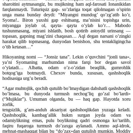
sharoitini aytmasangiz, bu mujikning ham aql-farosati Ionanikidan
farqlanmaydi. Tuturiqsiz gap- so’zlariga toqat qilolmagan o’spirin
unga mana bunday deydi: “Miyangni mundog’ qo’zg’atib ko’r,
Syoma!.. Biron yaxshi gap eshitsang, ma’nisini topishga urin,
miyangga joylab ol, qayta- qayta o’ylab ko’r… Mabodo
tushunmasang, miyani ishlatib, bosh qotirib astoydil urinsang —
topasan, gapning mag’zini chaqasan… Aql degan narsani o’zingki
harakat qilib topmasang, dunyodan benishon, shu tentakligingcha
o’tib ketasan…”
Hikoyaning nomi — “Jonsiz tana”. Lekin o’quvchini “jonli tana»,
ya’ni Syomaning marhumdan nima farqi bor degan savol
o’ylatadi… Albatta, odam o’z-o’zidan beaqllik, gumrohlik
botqog’iga botmaydi. Chexov bunda, xususan, qashshoqlik
hodisasiga urg’u beradi.
“Agar muhtojlik, qochib qutulib bo’lmaydigan dahshatli qashshoqlik
bo’lmasa, bu dunyoda turmush nechog’liq go’zal bo’lardi»
(“Mujiklar”). Umuman olganda, bu — haq gap. Hayotda xoru
zorlik,
tengsizlik, g’am-anduh aksariyat qashshoqlikdan yuzaga keladi.
Qashshoqlik, kambag’allik hukm surgan joyda odam va
odamiylikning emas, pulu boylikning qadri osmonga ko’tarilib,
faqiru fuqaroga turmush do’zaxga aylanadi. Ammo aql-idrok,
mehnat-mashaqqat bilan bu “do’zax»dan qutulish mumkin. Moddiy