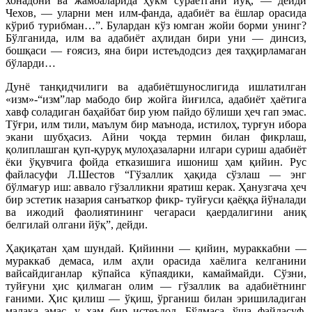
хонадони ва жамоаларида ҳукм сураётгани йўқ, — дейди
Чехов, — уларни мен илм-фанда, адабиёт ва ёшлар орасида
кўриб турибман…”. Булардан кўз юмган жойи борми унинг?
Бўлганида, илм ва адабиёт аҳлидан бири уни — динсиз,
бошқаси — ғоясиз, яна бири истеъдодсиз дея таҳқирламаган
бўларди…
Дунё танқидчилиги ва адабиётшунослигида ишлатилган
«изм»-“изм”лар мабодо бир жойга йиғилса, адабиёт ҳаётига
хавф соладиган баҳайбат бир уюм пайдо бўлиши ҳеч гап эмас.
Тўғри, илм тили, маълум бир маънода, истилоҳ, турғун ибора
экани шубҳасиз. Айни чоқда термин билан фикрлаш,
қолиплашган қуп-қуруқ мулоҳазаларни илгари суриш адабиёт
ёки ўқувчига фойда етказишига ишониш ҳам қийин. Рус
файласуфи Л.Шестов “Гўзаллик ҳақида сўзлаш — энг
бўлмағур иш: аввало гўзалликни яратиш керак. Ҳанузгача ҳеч
бир эстетик назария санъаткор фикр- туйғуси қаёққа йўналади
ва ижодий фаолиятининг чегараси қаердалигини аниқ
белгилай олгани йўқ”, дейди.
Ҳақиқатан ҳам шундай. Қийинни — қийин, мураккабни —
мураккаб демаса, илм аҳли орасида хаёлига келганини
вайсайдиганлар кўпайса кўпаядики, камаймайди. Сўзни,
туйғуни ҳис қилмаган олим — гўзаллик ва адабиётнинг
ғаними. Ҳис қилиш — ўқиш, ўрганиш билан эришиладиган
малака эмас, у ҳам бир истеъдод. Бўлмаса, ўша файласуф,