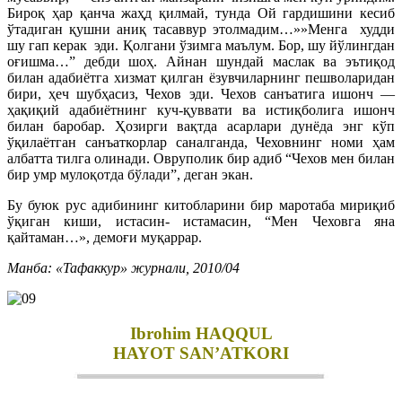
Бироқ ҳар қанча жаҳд қилмай, тунда Ой гардишини кесиб
ўтадиган қушни аниқ тасаввур этолмадим…»»Менга худди
шу гап керак эди. Қолгани ўзимга маълум. Бор, шу йўлингдан
оғишма…” дебди шоҳ. Айнан шундай маслак ва эътиқод
билан адабиётга хизмат қилган ёзувчиларнинг пешволаридан
бири, ҳеч шубҳасиз, Чехов эди. Чехов санъатига ишонч —
ҳақиқий адабиётнинг куч-қуввати ва истиқболига ишонч
билан баробар. Ҳозирги вақтда асарлари дунёда энг кўп
ўқилаётган санъаткорлар саналганда, Чеховнинг номи ҳам
албатта тилга олинади. Овруполик бир адиб “Чехов мен билан
бир умр мулоқотда бўлади”, деган экан.
Бу буюк рус адибининг китобларини бир маротаба мириқиб
ўқиган киши, истасин- истамасин, “Мен Чеховга яна
қайтаман…», демоғи муқаррар.
Манба: «Тафаккур» журнали, 2010/04
Ibrohim HAQQUL
HAYOT SAN’ATKORI