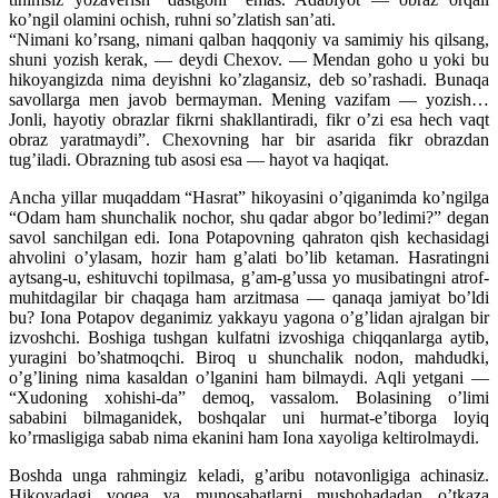
ko’ngil olamini ochish, ruhni so’zlatish san’ati.
“Nimani ko’rsang, nimani qalban haqqoniy va samimiy his qilsang,
shuni yozish kerak, — deydi Chexov. — Mendan goho u yoki bu
hikoyangizda nima deyishni ko’zlagansiz, deb so’rashadi. Bunaqa
savollarga men javob bermayman. Mening vazifam — yozish…
Jonli, hayotiy obrazlar fikrni shakllantiradi, fikr o’zi esa hech vaqt
obraz yaratmaydi”. Chexovning har bir asarida fikr obrazdan
tug’iladi. Obrazning tub asosi esa — hayot va haqiqat.
Ancha yillar muqaddam “Hasrat” hikoyasini o’qiganimda ko’ngilga
“Odam ham shunchalik nochor, shu qadar abgor bo’ledimi?” degan
savol sanchilgan edi. Iona Potapovning qahraton qish kechasidagi
ahvolini o’ylasam, hozir ham g’alati bo’lib ketaman. Hasratingni
aytsang-u, eshituvchi topilmasa, g’am-g’ussa yo musibatingni atrof-
muhitdagilar bir chaqaga ham arzitmasa — qanaqa jamiyat bo’ldi
bu? Iona Potapov deganimiz yakkayu yagona o’g’lidan ajralgan bir
izvoshchi. Boshiga tushgan kulfatni izvoshiga chiqqanlarga aytib,
yuragini bo’shatmoqchi. Biroq u shunchalik nodon, mahdudki,
o’g’lining nima kasaldan o’lganini ham bilmaydi. Aqli yetgani —
“Xudoning xohishi-da” demoq, vassalom. Bolasining o’limi
sababini bilmaganidek, boshqalar uni hurmat-e’tiborga loyiq
ko’rmasligiga sabab nima ekanini ham Iona xayoliga keltirolmaydi.
Boshda unga rahmingiz keladi, g’aribu notavonligiga achinasiz.
Hikoyadagi voqea va munosabatlarni mushohadadan o’tkaza