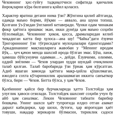
Чеховнинг ҳис-туйғу тадқиқотчиси сифатида қанчалик
йироқларни кўра билганига қойил қоласиз.
Характер яратиш дегани нима ўзи? Жўнгина қилиб айтганда,
одамда маъно борми, йўқми — аввало, ана шуни топиш.
Қолгани ўз-ўзидан ўнгланиб кетаверади. Чунки одам чинакам
фикр ҳаётига эришмас экан, икки дунёда ҳам маъно соҳиби
бўлолмайди. Чеховнинг ҳикоя, қисса, драмаларидан келиб
чиқадиган катта бир хулоса—ана шу! “Чайка”даги ёзувчи
Тригориннинг ўзи тўғрисидаги мулоҳазалари ёдингиздами?
Аркадинанинг мақташларига жавобан у “Менинг иродам
йўқ… ҳеч қачон менда шахсий ирода бўлган эмас. Бўш, ланж,
ҳамиша бўйсунувчи одамман…», дейди. Ёзувчими, олимми,
оддий зиёлими — Чехов улардан худди шундай очиқликни
талаб қилган. Талаб баробарида ўзи ўрнак ҳам кўрсатган.
Адиб яшаган замонда ҳаётига макр-ҳийла қўшилмаган,
ижодига сохта кўтаринкилик аралашмаган иккита санъаткор
бўлса, бири — Чехов. Битта бўлса, у ҳам Чехов.
Қалбининг қайси бир бурчакларида ҳатто Толстойда ҳам
улуғлик ҳавоси сезилади. Толстойдек шахсият соҳиби учун бу
айб ҳам саналмас. Лекин Чеховнинг табиати барибир
бошқача. Унинг шахси ҳаёт тупроғида илдиз отган азамат
дарахт кабидирки, ҳар шохи, бутоғи, ҳар япроғидан ҳаёт
товуши, нақадар зерикарли бўлмасин, тириклик садоси