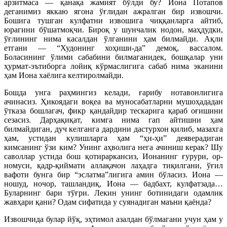
арзитмаса — қанақа жамият бўлди бу? Иона Потапов
деганимиз яккаю ягона ўғлидан ажралган бир извошчи.
Бошига тушган кулфатни извошига чиққанларга айтиб,
юрагини бўшатмоқчи. Бироқ у шунчалик нодон, маҳдудки,
ўғлининг нима касалдан ўлганини ҳам билмайди. Ақли
етгани — “Худонинг хоҳиши-да” демоқ, вассалом.
Боласининг ўлими сабабини билмаганидек, бошқалар уни
ҳурмат-эътиборга лойиқ кўрмаслигига сабаб нима эканини
ҳам Иона хаёлига келтиролмайди.
Бошда унга раҳмингиз келади, ғарибу нотавонлигига
ачинасиз. Ҳикоядаги воқеа ва муносабатларни мушоҳададан
ўтказа бошлагач, фикр қандайдир тескарига қараб оғишини
сезасиз. Дарҳақиқат, кимга нима гап айтишни ҳам
билмайдиган, дуч келганга дардини дастурхон қилиб, мазахга
ҳам, устидан кулишларга ҳам “ҳи-ҳи” деяверадиган
кимсанинг ўзи ким? Унинг аҳволига нега ачиниш керак? Шу
саволлар устида бош қотираркансиз, Ионанинг ғурури, ор-
номуси, қадр-қиймати аллақачон лаҳадга тиқилгани, ўғил
вафоти бунга бир “эслатма”лигига амин бўласиз. Иона —
ношуд, ночор, ташландиқ, Иона — бадбахт, кулфатзада…
Буларнинг бари тўғри. Лекин унинг ботинидаги одамлик
жавҳари қани? Одам сифатида у суянадиган маъни қаёнда?
Извошчида булар йўқ, эҳтимол азалдан бўлмагани учун ҳам у