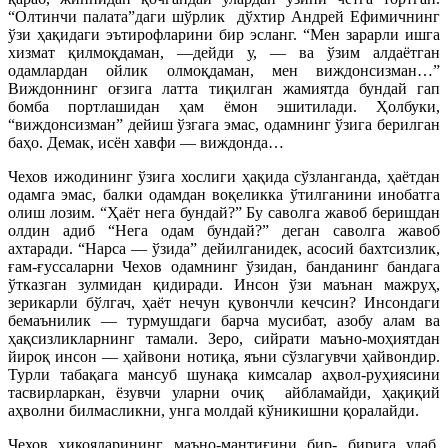
“Олтинчи палата”даги шўрлик дўхтир Андрей Ефимичнинг
ўзи ҳақидаги эътирофларини бир эсланг. “Мен зарарли ишга
хизмат қилмоқдаман, —дейди у, — ва ўзим алдаётган
одамлардан ойлик олмоқдаман, мен виждонсизман…”
Виждоннинг оғзига латта тиқилган жамиятда бундай гап
бомба портлашидан ҳам ёмон эшитилади. Ҳолбуки,
“виждонсизман” дейиш ўзгага эмас, одамнинг ўзига берилган
баҳо. Демак, исён хавфи — виждонда…
Чехов ижодининг ўзига хослиги ҳақида сўзланганда, ҳаётдан
одамга эмас, балки одамдан воқеликка ўтилганини инобатга
олиш лозим. “Ҳаёт нега бундай?” Бу саволга жавоб беришдан
олдин адиб “Нега одам бундай?” деган саволга жавоб
ахтаради. “Нарса — ўзида” дейилганидек, асосий бахтсизлик,
ғам-ғуссаларни Чехов одамнинг ўзидан, банданинг бандага
ўтказган зулмидан қидиради. Инсон ўзи маънан мажруҳ,
зерикарли бўлгач, ҳаёт нечун қувончли кечсин? Инсондаги
бемаънилик — турмушдаги барча мусибат, азобу алам ва
ҳақсизликларнинг тамали. Зеро, сийрати маъно-моҳиятдан
йироқ инсон — ҳайвони нотиқа, яъни сўзлагувчи ҳайвондир.
Турли табақага мансуб шунақа кимсалар аҳвол-руҳиясини
тасвирларкан, ёзувчи уларни очиқ айбламайди, ҳақиқий
аҳволни билмасликни, унга молдай кўникишни қоралайди.
Чехов ҳикояларининг маъно-мантиғини бир- бирига улаб,