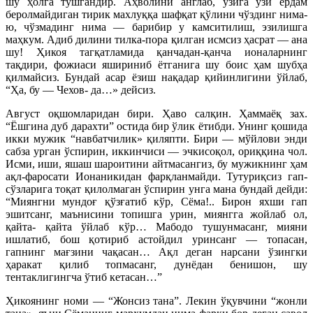
шу ҳолга тушгандир. Аҳволини англаб, ўзига ўзи ёрдам
беролмайдиган тирик махлуққа шафқат қўлини чўздинг нима-
ю, чўзмадинг нима — барибир у камситилиш, эзилишга
маҳкум. Адиб дилини тилка-пора қилган исмсиз ҳасрат — ана
шу! Ҳикоя тагқатламида қанчадан-қанча ионаларнинг
тақдири, фожиаси яшириниб ётганига шу боис ҳам шубҳа
қилмайсиз. Бундай асар ёзиш нақадар қийинлигини ўйлаб,
“Ҳа, бу — Чехов- да…» дейсиз.
Август оқшомларидан бири. Ҳаво салқин. Ҳаммаёқ зах.
“Ёшгина дуб дарахти” остида бир ўлик ётибди. Унинг қошида
икки мужик “навбатчилик» қиляпти. Бири — мўйлови энди
сабза урган ўспирин, иккинчиси — эчкисоқол, ориққина чол.
Исми, иши, яшаш шароитини айтмасангиз, бу мужикнинг ҳам
ақл-фаросати Ионаникидан фарқланмайди. Тутуриқсиз гап-
сўзларига тоқат қилолмаган ўспирин унга мана бундай дейди:
“Миянгни мундоғ қўзғатиб кўр, Сёма!.. Бирон яхши гап
эшитсанг, маънисини топишга урин, миянгга жойлаб ол,
қайта- қайта ўйлаб кўр… Мабодо тушунмасанг, мияни
ишлатиб, бош қотириб астойдил уринсанг — топасан,
гапнинг мағзини чақасан… Ақл деган нарсани ўзингки
ҳаракат қилиб топмасанг, дунёдан бенишон, шу
тентаклигингча ўтиб кетасан…”
Ҳикоянинг номи — “Жонсиз тана”. Лекин ўқувчини “жонли