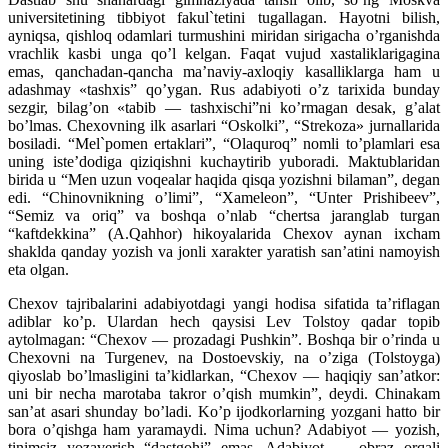
universitetining tibbiyot fakul`tetini tugallagan. Hayotni bilish,
ayniqsa, qishloq odamlari turmushini miridan sirigacha o’rganishda
vrachlik kasbi unga qo’l kelgan. Faqat vujud xastaliklarigagina
emas, qanchadan-qancha ma’naviy-axloqiy kasalliklarga ham u
adashmay «tashxis” qo’ygan. Rus adabiyoti o’z tarixida bunday
sezgir, bilag’on «tabib — tashxischi”ni ko’rmagan desak, g’alat
bo’lmas. Chexovning ilk asarlari “Oskolki”, “Strekoza» jurnallarida
bosiladi. “Mel`pomen ertaklari”, “Olaquroq” nomli to’plamlari esa
uning iste’dodiga qiziqishni kuchaytirib yuboradi. Maktublaridan
birida u “Men uzun voqealar haqida qisqa yozishni bilaman”, degan
edi. “Chinovnikning o’limi”, “Xameleon”, “Unter Prishibeev”,
“Semiz va oriq” va boshqa o’nlab “chertsa jaranglab turgan
“kaftdekkina” (A.Qahhor) hikoyalarida Chexov aynan ixcham
shaklda qanday yozish va jonli xarakter yaratish san’atini namoyish
eta olgan.
Chexov tajribalarini adabiyotdagi yangi hodisa sifatida ta’riflagan
adiblar ko’p. Ulardan hech qaysisi Lev Tolstoy qadar topib
aytolmagan: “Chexov — prozadagi Pushkin”. Boshqa bir o’rinda u
Chexovni na Turgenev, na Dostoevskiy, na o’ziga (Tolstoyga)
qiyoslab bo’lmasligini ta’kidlarkan, “Chexov — haqiqiy san’atkor:
uni bir necha marotaba takror o’qish mumkin”, deydi. Chinakam
san’at asari shunday bo’ladi. Ko’p ijodkorlarning yozgani hatto bir
bora o’qishga ham yaramaydi. Nima uchun? Ada
biyot — yozish,
tinimsiz yozaverish “dastgohi” emas. Adabiyot — obraz orqali