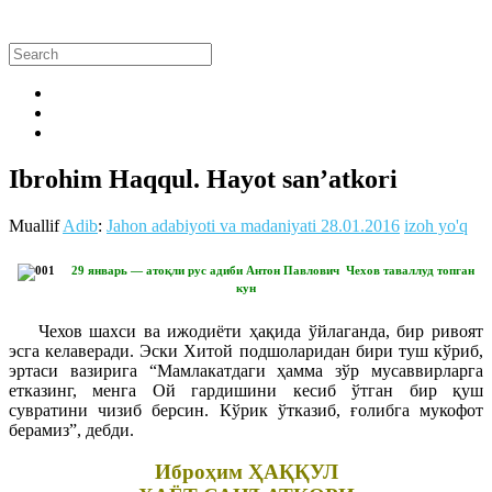
Ibrohim Haqqul. Hayot san’atkori
Muallif
Adib
:
Jahon adabiyoti va madaniyati
28.01.2016
izoh yo'q
29 январь — атоқли рус адиби Антон Павлович Чехов таваллуд топган
кун
Чехов шахси ва ижодиёти ҳақида ўйлаганда, бир ривоят
эсга келаверади. Эски Хитой подшоларидан бири туш кўриб,
эртаси вазирига “Мамлакатдаги ҳамма зўр мусаввирларга
етказинг, менга Ой гардишини кесиб ўтган бир қуш
сувратини чизиб берсин. Кўрик ўтказиб, ғолибга мукофот
берамиз”, дебди.
Иброҳим ҲАҚҚУЛ