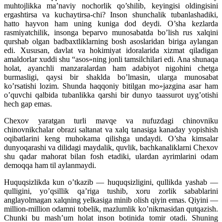
muhtojlikka ma’naviy nochorlik qo’shilib, keyingisi oldingisini
ergashtirsa va kuchaytirsa-chi? Inson shunchalik tubanlashadiki,
hatto hayvon ham uning kuniga dod deydi. O’sha kezlarda
rasmiyatchilik, insonga beparvo munosabatda bo’lish rus xalqini
qurshab olgan
badbaxtliklarning bosh asoslaridan biriga aylangan
edi. Xususan, davlat va hokimiyat idoralarida xizmat qiladigan
amaldorlar xuddi shu “asos»ning jonli tamsilchilari edi. Ana shunaqa
holat, ayanchli manzaralardan ham adabiyot nigohini chetga
burmasligi, qaysi bir shaklda bo’lmasin, ularga munosabat
ko’rsatishi lozim. Shunda haqqoniy bitilgan mo»jazgina asar ham
o’quvchi qalbida tubanlikka qarshi bir dunyo taassurot uyg’otishi
hech gap emas.
Chexov yaratgan turli mavqe va nufuzdagi chinovniku
chinovnikchalar obrazi saltanat va xalq tanasiga kanaday yopishish
oqibatlarini keng muhokama qilishga undaydi. O’sha kimsalar
dunyoqarashi va dilidagi maydalik, quvlik, bachkanaliklarni Chexov
shu qadar mahorat bilan fosh etadiki, ulardan ayrimlarini odam
demoqqa ham til aylanmaydi.
Huquqsizlikda kun o’tkazib — huquqsizligini, qullikda yashab —
qulligini, yo’qsillik qa’riga tushib, xoru zorlik sabablarini
anglayolmagan xalqning yelkasiga minib olish qiyin emas. Qiyini —
million-million odamni tobelik, mazlumlik ko’nikmasidan qutqazish.
Chunki bu mash’um holat inson botinida tomir otadi. Shuning