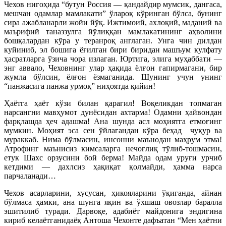
Чехов нигоҳида “бутун Россия — қандайдир мумсик, дангаса,
мешчан одамлар мамлакати” ўлароқ кўринган бўлса, бунинг
сира ажабланарли жойи йўқ. Ижтимоий, ахлоқий, маданий ва
маърифий таназзулга йўлиққан мамлакатининг аҳволини
бошқалардан кўра у теранроқ англаган. Унга чин дилдан
куйиниб, эл бошига ёғилган бири биридан машъум кулфату
ҳасратларга ўзича чора излаган. Юртига, элига муҳаббати —
энг аввало, Чеховнинг улар ҳақида ёлғон гапирмагани, бир
жумла бўлсин, ёлғон ёзмаганида. Шунинг учун унинг
“панжасига панжа урмоқ” ниҳоятда қийин!
Ҳаётга ҳаёт кўзи билан қарагил! Воқеликдан топмаган
нарсангни мавҳумот дунёсидан ахтарма! Одамни ҳайвондан
фарқлашда ҳеч адашма! Ана шунда асл моҳиятга етмоғинг
мумкин. Моҳият эса сен ўйлагандан кўра беҳад чуқур ва
мураккаб. Нима бўлмасин, инсонни маънодан маҳрум этма!
Атрофинг маънисиз кимсаларга нечоғлиқ тўлиб-тошмасин,
етук Шахс орзусини бой берма! Майда одам уруғи урчиб
кетдими — дахлсиз ҳақиқат қолмайди, ҳамма нарса
парчаланади…
Чехов асарларини, хусусан, ҳикояларини ўқиганда, айнан
бўлмаса ҳамки, ана шунга яқин ва ўхшаш овозлар баралла
эшитилиб туради. Дарвоқе, адабиёт майдонига эндигина
кириб келаётганидаёқ Антоша Чехонте дафъатан “Мен ҳаётни