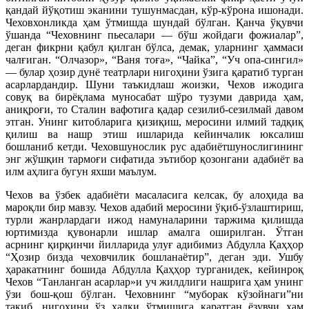
қандай йўқотиш эканини тушунмасдан, кўр-кўрона ишонади.
Чеховхонликда ҳам ўтмишда шундай бўлган. Қанча ўқувчи
ўшанда “Чеховнинг пьесалари — бўш жойдаги фожиалар”,
деган фикрни қабул қилган бўлса, демак, уларнинг ҳаммаси
чалғиган. “Олчазор», “Ваня тоға», “Чайка”, “Уч опа-сингил»
— булар ҳозир дунё театрлари нигоҳини ўзига қаратиб турган
асарлардандир. Шуни таъкидлаш жоизки, Чехов ижодига
совуқ ва бирёқлама муносабат шўро тузуми даврида ҳам,
аниқроғи, то Сталин вафотига қадар сезилиб-сезилмай давом
этган. Унинг китобларига қизиқиш, меросини илмий тадқиқ
қилиш ва нашр этиш ишларида кейинчалик юксалиш
бошланиб кетди. Чеховшунослик рус адабиётшунослигининг
энг жўшқин тармоғи сифатида эътибор қозонгани адабиёт ва
илм аҳлига бугун яхши маълум.
Чехов ва ўзбек адабиёти масаласига келсак, бу алоҳида ва
мароқли бир мавзу. Чехов адабий меросини ўқиб-ўзлаштириш,
турли жанрлардаги ижод намуналарини таржима қилишда
юртимизда қувонарли ишлар амалга оширилган. Ўтган
асрнинг қирқинчи йилларида улуғ адибимиз Абдулла Қаҳҳор
“Ҳозир бизда чеховчилик бошланаётир”, деган эди. Ушбу
ҳаракатнинг бошида Абдулла Қаҳҳор турганидек, кейинроқ
Чехов “Танланган асарлар»и уч жилдлиги нашрига ҳам унинг
ўзи бош-қош бўлган. Чеховнинг “муборак кўзойнаги”ни
тақиб, нигоҳини ўз халқи ўтмишига қаратган ёзувчи ҳам