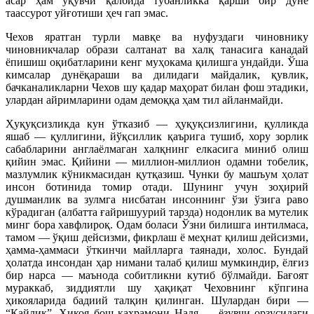
асар ҳам ўқувчи қалбида тубанликка қарши бир дунё
таассурот уйғотиши ҳеч гап эмас.
Чехов яратган турли мавқе ва нуфуздаги чиновнику
чиновникчалар образи салтанат ва халқ танасига канадай
ёпишиш оқибатларини кенг муҳокама қилишга ундайди. Ўша
кимсалар дунёқараши ва дилидаги майдалик, қувлик,
бачканаликларни Чехов шу қадар маҳорат билан фош этадики,
улардан айримларини одам демоққа ҳам тил айланмайди.
Ҳуқуқсизликда кун ўтказиб — ҳуқуқсизлигини, қулликда
яшаб — қуллигини, йўқсиллик қаърига тушиб, хору зорлик
сабабларини англаёлмаган халқнинг елкасига миниб олиш
қийин эмас. Қийини — миллион-миллион одамни тобелик,
мазлумлик кўникмасидан қутқазиш. Чунки бу машъум ҳолат
инсон ботинида томир отади. Шунинг учун зоҳирий
душманлик ва зулмга нисбатан инсоннинг ўзи ўзига раво
кўрадиган (албатта ғайришуурий тарзда) нодонлик ва мутелик
минг бора хавфлироқ. Одам боласи Ўзни билишга интилмаса,
тамом — ўқиш дейсизми, фикрлаш ё меҳнат қилиш дейсизми,
ҳамма-ҳаммаси ўткинчи майлларга таянади, холос. Бундай
ҳолатда инсондан ҳар нимани талаб қилиш мумкиндир, ёлғиз
бир нарса — маънода собитликни кутиб бўлмайди. Бағоят
мураккаб, зиддиятли шу ҳақиқат Чеховнинг кўпгина
ҳикояларида бадиий талқин қилинган. Шулардан бири —
“Қайлиқ”. Ҳикоя бош қаҳрамони Надя — ёзувчи орзусидаги