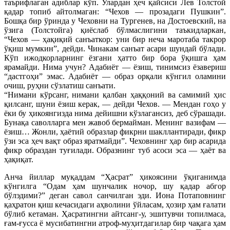
таърифлаган адиблар кўп. Улардан ҳеч қайсиси Лев Толстой
қадар топиб айтолмаган: “Чехов — прозадаги Пушкин”.
Бошқа бир ўринда у Чеховни на Тургенев, на Достоевский, на
ўзига (Толстойга) қиёслаб бўлмаслигини таъкидларкан,
“Чехов — ҳақиқий санъаткор: уни бир неча маротаба такрор
ўқиш мумкин”, дейди. Чинакам санъат асари шундай бўлади.
Кўп ижодкорларнинг ёзгани ҳатто бир бора ўқишга ҳам
ярамайди. Нима учун? Ада
биёт — ёзиш, тинимсиз ёзавериш
“дастгоҳи” эмас. Адабиёт — образ орқали кўнгил оламини
очиш, руҳни сўзлатиш санъати.
“Нимани кўрсанг, нимани қалбан ҳаққоний ва самимий ҳис
қилсанг, шуни ёзиш керак, — дейди Чехов. — Мендан гоҳо у
ёки бу ҳикоянгизда нима дейишни кўзлагансиз, деб сўрашади.
Бунақа саволларга мен жавоб бермайман. Менинг вазифам —
ёзиш… Жонли, ҳаётий образлар фикрни шакллантиради, фикр
ўзи эса ҳеч вақт образ яратмайди”. Чеховнинг ҳар бир асарида
фикр образдан туғилади. Образнинг туб асоси эса — ҳаёт ва
ҳақиқат.
Анча йиллар муқаддам “Ҳасрат” ҳикоясини ўқиганимда
кўнгилга “Одам ҳам шунчалик ночор, шу қадар абгор
бўлэдими?” деган савол санчилган эди. Иона Потаповнинг
қаҳратон қиш кечасидаги аҳволини ўйласам, ҳозир ҳам ғалати
бўлиб кетаман. Ҳасратингни айтсанг-у, эшитувчи топилмаса,
ғам-ғусса ё мусибатингни атроф-муҳитдагилар бир чақага ҳам