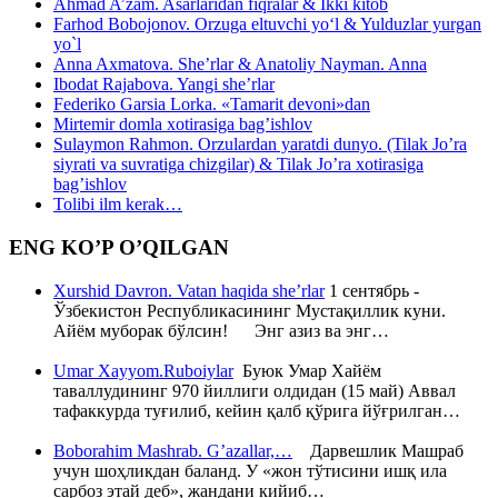
Ahmad A’zam. Asarlaridan fiqralar & Ikki kitob
Farhod Bobojonov. Orzuga eltuvchi yo‘l & Yulduzlar yurgan
yo`l
Anna Axmatova. She’rlar & Anatoliy Nayman. Anna
Ibodat Rajabova. Yangi she’rlar
Federiko Garsia Lorka. «Tamarit devoni»dan
Mirtemir domla xotirasiga bag’ishlov
Sulaymon Rahmon. Orzulardan yaratdi dunyo. (Tilak Jo’ra
siyrati va suvratiga chizgilar) & Tilak Jo’ra xotirasiga
bag’ishlov
Tolibi ilm kerak…
ENG KO’P O’QILGAN
Xurshid Davron. Vatan haqida she’rlar
1 сентябрь -
Ўзбекистон Республикасининг Мустақиллик куни.
Айём муборак бўлсин! Энг азиз ва энг…
Umar Xayyom.Ruboiylar
Буюк Умар Хайём
таваллудининг 970 йиллиги олдидан (15 май) Аввал
тафаккурда туғилиб, кейин қалб қўрига йўғрилган…
Boborahim Mashrab. G’azallar,…
Дарвешлик Машраб
учун шоҳликдан баланд. У «жон тўтисини ишқ ила
сарбоз этай деб», жандани кийиб…