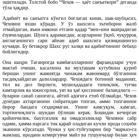
эшитилади. Толстой бобо “Чехов — ҳаёт санъаткори” деганда
тўла ҳақдир.
Адабиёт ва санъатга кўнгил боғлаган киши, шак-шубҳасиз,
Чеховни яхши кўради. У ўз шахсига эътиборни жалб
этмайдиган, яъни имкони етгани қадар “мен»ини яширадиган
ёзувчилардан. Шунга қарамасдан, асарларини ўқиб, чуқурроқ
англаганингиз сари айнан адиб шахсига қизиқишингиз
кучаяди. Бу бетакрор Шахс рус халқи ва адабиётининг бебаҳо
бойлигидир.
Она шаҳри Таганрогда камбағалларнинг фарзандлари учун
мактаб очиши, касалхона ва муҳташам кутубхона қуриб
бериши унинг жамиятда чинакам жавонмард бўлганини
тасдиқлайдиган далиллардир. Чеховдаги ботиний маданият,
тил ва дил бирлиги, мушоҳададаги тиниқлик, туғма
камтарлик ва хокисорлик, уят ва ҳаё ҳиссининг баландлиги —
буларни санаб саноғига, айтиб адоғига етиб бўлмайди. Чехов
дунёдан ахтарганини сийратидан топган, аммо топганини
бирор бандага сездирмаган. Унинг камсуқум, камгап,
тортинчоқлиги шундан бўлиши керак. Бошидан кечирган
қийинчилик, бахтсизлик ва омадсизликлар Чеховни сабр
одами, ҳамма нарсага тик қарай оладиган кучли ирода соҳиби
эканини кўрсатади. Чунки у ҳис-туйғуларни бир “марказ»га
жамлаш, иродани кемиргувчи майл ва тушунчалар билан ҳеч