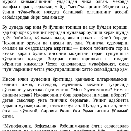
муроса қилмасликнинг уддасидан чиқа олган. Чеховда
манфаатпараст, сердаъво, майда “мен”чаларнинг йўқлиги ва у
ўзини тўла-тўкис ижодга бағишлай олганининг асосий
сабабларидан бири ҳам ана шу.
Бу дунёда ҳар ким ўз йўлини топиши ва шу йўлдан юриши,
ҳар бир юрак ўзининг нуридан мунаввар бўлиши керак шунда
ҳаёт бойийди, кўркамлашади, яшаш роҳатга тўлиб боради.
Чеховнинг орзуси ва идеали шу эди. Унингча, одамларни
омадли ва омадсизларга ажратиш — инсон табиатига тор ва
юзаки қараш бўлиб, инсоний моҳиятни теран тушунишга
тўсқинлик қилади. Зоҳиран иши юришган ва омадли
кўринган кимсалар Чехов ҳикояларида муваффақият, омад
“тўн”ларининг четга улоқтирилишини ҳатто сезмайдилар ҳам.
Инсон ички дунёсини ёритишда қанчалик илгариламасин,
бадиий ижод, истеъдод, ёзувчилик меҳнати тўғрисида
сўзлашни у мутлақо ёқтирмаган. “Мен ёзувчиманми? Нимага
ёзишим керак? Ижодкорнинг бош вазифаси нимадан иборат?”
деган саволлар унга тинчлик бермаган. Унинг адабиётга
қараши мутлақо холис, тамасиз бўлган. Шундан у ютган, нима
ёзса — чўчимай, бировга ёқиш ёки ёқмаслигини ўйламай
ёзган.
“Мунофиқлик, бефаҳмлик, ўзбошимчалик ёлғиз савдогарлар