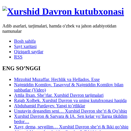
Adib asarlari, tarjimalari, hamda o'zbek va jahon adabiyotidan
namunalar
Bosh sahifa
Sayt xaritasi
Qiziqarli saytlar
RSS
ENG SO’NGGI
Mirzohid Muzaffar. Hechlik va Hellados. Esse
Najmiddin Komilov. Tasavvuf & Najmiddin Komilov bilan
suhbatlar (Video)
Attila Ilxan. She’rlar. Xurshid Davron tarjimalari
Rajab Xolbek. Xurshid Davron va uning kutubxonasi haqida
Abduhamid Pardayev. Yangi to’rtliklar
Unutayin degandim seni… Xurshid Davron she’ri & Qo’shiq
Xurshid Davron & Sarvara & IA. Sen kelar yo’llarga tikildim
bedor…
Xayr, dema, sevgilim… Xurshid Davron she’ri & Ikki qo’shiq