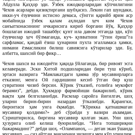
Абдулла Қаҳҳор эди. Ўзбек ижодкорларидан кўпчилигини
Чехов асарлари қизиқтиргани шубҳасиз. Лекин гап шундаки,
икки-уч ёзувчини истисно демаса, сўнгги қарийб ярим аср
мобайнида ўзбек қалам аҳлидан ҳеч ким Чехов
санъатхонасининг ичкарисига кириб боргани йўқ. Қаҳҳор
бошлаган ижодий ташаббус қунт ила давом этганда эди, кўп
ёзувчилар ҳеч бўлмаганда, куч- қувватини “ўтин ёриш”га
сарфламас, қандай ёзиш ҳунарини пухта эгалламаса ҳамки,
нимани ёзмасликни билиш савиясига кўтарилар эди. Бу,
албатта, шахсий бир фикр…
Чехов шахси ва ижодиёти ҳақида ўйлаганда, бир ривоят эсга
келаверади. Эски Хитой подшоларидан бири туш кўриб,
эртаси вазирига “Мамлакатдаги ҳамма зўр мусаввирларга
етказинг, менга Ой гардишини кесиб ўтган бир қуш
сувратини чизиб берсин. Кўрик ўтказиб, ғолибга мукофот
берамиз”, дебди. Ҳукмдор фармойиши бажарилиб, кўрик
вақти ҳам белгиланибди. Расмлар саройга йиғилгач, шоҳ
уларни бирин-бирин назардан ўтказибди. Қарангки,
биронтаси ҳам унга ёқмабди. “Кўрикка қатнашмаган
мусаввир қолдими?» деб сўрабди у вазири аъзамдан.
Суриштирилса, биргина мусаввир қолган экан. Уни шоҳ
ҳузурига олиб келиш буюрилибди. “Нега топшириқни
бажармадинг?” дебди шоҳ. «Олампаноҳ, — деган экан ўшанда
мусаввир, — сиз айтган манзарани чизишга мен кўп уриндим.