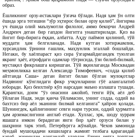
образ.
Ёшликнинг орзу-истаклари ўзгача бўлади. Надя ҳам ўн олти
ёшида эрга тегишни “зўр эҳтирос билан орзу қилиб”, йигирма
уч ёшида олий маълумотли филолог, аммо бекорчи Андрей
Андреич деган бир гапдон йигитга унаштирилади. Қиз ва
йигит бир-бирига ёққан, албатта. Аҳду паймон қилиниб, тўй
муддати ҳам белгиланади. Надя кутган хотиржамлик,
хурсандлик ўрнини ғашлик, маҳзунлик эгаллай бошлайди.
Негаки, бу хаёлпараст қиз сира ўзгармайдигандек туюлган
якранг ҳаёт, атрофдаги одамлар тўғрисида, ўзи билиб-билмай,
мустақил фикрлашга киришган. Тўй яқинлаганда Москвадан
меҳмонликка келган Александр Тимофеевич, «содда қилиб
айтганда Саша» деган йигит билан бўлган мулоқотлар
Надянинг кўнглидаги фикр учқунларини гўё алангалатиб
юборади. Қиз беихтиёр кўп нарсадан маъно излашга тушади.
Қарангки, доим “ўз онасини ажойиб, тенги йўқ аёл деб
ўйлаган Надя, энди қанча ўйламасин, унинг содда, оддий ва
бахтсиз бир аёл эканини билмай келганига” ҳайрон қолади.
Шунингдек, қайлиғининг севги нари турсин, оддий ҳурматга
ҳам арзимаслигини англаб етади. Хуллас, эрк, шоду хуррам
яшашга имкон берадиган янги бир ҳаёт орзуси билан у
шаҳрини тарк этиб, Петербургга жўнайди. Чехов замонида
бундай мушоҳадачи кишиларга жамият телбага қарагандай
қараб, жиннидан қочгандай улардан ўзини четга тортган.