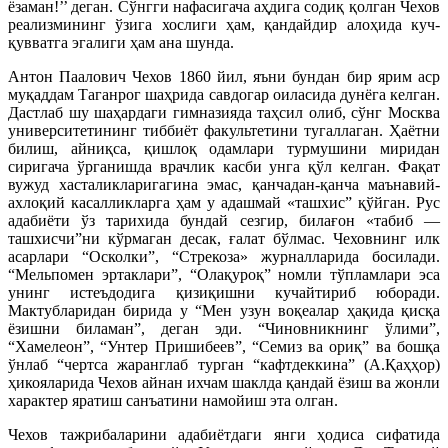
ёзаман!’’ деган. Сўнгги нафасигача аҳдига содиқ қолган Чехов
реализмининг ўзига хослиги ҳам, қандайдир алоҳида куч-
қувватга эгалиги ҳам ана шунда.
Антон Паалович Чехов 1860 йил, яъни бундан бир ярим аср
муқаддам Таганрог шаҳрида савдогар оиласида дунёга келган.
Дастлаб шу шаҳардаги гимназияда таҳсил олиб, сўнг Москва
университетининг тиббиёт факультетини тугаллаган. Ҳаётни
билиш, айниқса, қишлоқ одамлари турмушини миридан
сиригача ўрганишда врачлик касби унга қўл келган. Фақат
вужуд хасталикларигагина эмас, қанчадан-қанча маънавий-
ахлоқий касалликларга ҳам у адашмай «ташхис” қўйган. Рус
адабиёти ўз тарихида бундай сезгир, билағон «табиб —
ташхисчи”ни кўрмаган десак, ғалат бўлмас. Чеховнинг илк
асарлари “Осколки”, “Стрекоза» журналларида босилади.
“Мельпомен эртаклари”, “Олақуроқ” номли тўпламлари эса
унинг истеъдодига қизиқишни кучайтириб юборади.
Мактубларидан бирида у “Мен узун воқеалар ҳақида қисқа
ёзишни биламан”, деган эди. “Чиновникнинг ўлими”,
“Хамелеон”, “Унтер Пришибеев”, “Семиз ва ориқ” ва бошқа
ўнлаб “чертса жаранглаб турган “кафтдеккина” (А.Қаҳҳор)
ҳикояларида Чехов айнан ихчам шаклда қандай ёзиш ва жонли
характер яратиш санъатини намойиш эта олган.
Чехов тажрибаларини адабиётдаги янги ҳодиса сифатида