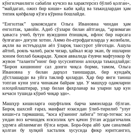
кўнгилчанлиги сабабли кучсиз ва характерсиз бўлиб қолган»,
“майдагап, ожиз бир киши» каби қайд ва таъкидлардан ҳам
типик қиёфалар кўзга кўрина бошлайди.
“Енгилтак” ҳикоясидаги Ольга Ивановна чиндан ҳам
енгилтак, ҳавойи. Адиб сўзлари билан айтганда, “арзимаган
ҳавасга учиб, бутун вужудини ёпишқоқ, ифлос бир нарсага
булғаган» доғули хотин. Аммо ён-атрофдагиларда у жозибали,
ақлли ва истеъдодли аёл ўлароқ таассурот уйғотади. Ашула
айтиб, рояль чалиб, расм чизар, ҳайкал ясар экан, бу ишларни
хоним боплаб бажаради. Ҳикоя аввалида ёзувчи мафтункор бу
жувон “таланти”нинг бир хусусиятини алоҳида таъкидлайди:
“Бирон кишининг сал донғи чиқса борми, тамом, Ольга
Ивановна у билан дарҳол танишарди, бир кундаёқ
дўстлашарди ва уйга таклиф қиларди. Ҳар бир янги таниш
топган куни унга чинакам байрам эди. У машҳур одамларни
илоҳийлаштирар, улар билан фахрланар ва уларни ҳар кун
кечаси тушида кўриб чиқар эди».
Машҳур кишиларга ошуфталик барча замонларда бўлган.
Бироқ шахсий ғараз, манфаат юзасидан ўлиб-тирилиб “улуғ
киши»га тарма
шиш, “коса кўзанинг лабига” тегар-тегмас эса
ундан воз кечишдек юзсизлик ҳеч қачон ўтган асрдагичалик
удумга айланмаган бўлса керак. Бора-бора айб ҳам саналмай
қолган бу хулқий хасталик хусусида фикр юритсангиз,