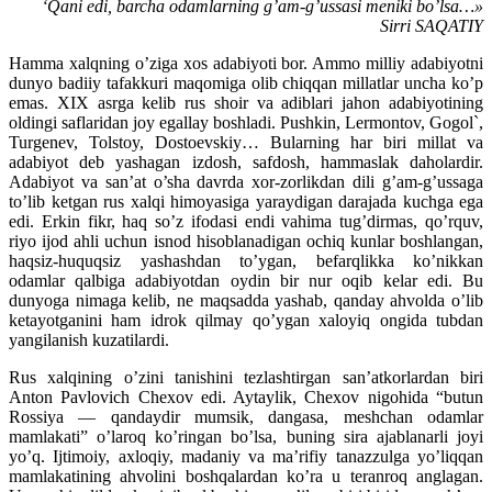
‘Qani edi, barcha odamlarning g’am-g’ussasi meniki bo’lsa…»
Sirri SAQATIY
Hamma xalqning o’ziga xos adabiyoti bor. Ammo milliy adabiyotni
dunyo badiiy tafakkuri maqomiga olib chiqqan millatlar uncha ko’p
emas. XIX asrga kelib rus shoir va adiblari jahon adabiyotining
oldingi saflaridan joy egallay boshladi. Pushkin, Lermontov, Gogol`,
Turgenev, Tolstoy, Dostoevskiy… Bularning har biri millat va
adabiyot deb yashagan izdosh, safdosh, hammaslak daholardir.
Adabiyot va san’at o’sha davrda xor-zorlikdan dili g’am-g’ussaga
to’lib ketgan rus xalqi himoyasiga yaraydigan darajada kuchga ega
edi. Erkin fikr, haq so’z ifodasi endi vahima tug’dirmas, qo’rquv,
riyo ijod ahli uchun isnod hisoblanadigan ochiq kunlar boshlangan,
haqsiz-huquqsiz yashashdan to’ygan, befarqlikka ko’nikkan
odamlar qalbiga adabiyotdan oydin bir nur oqib kelar edi. Bu
dunyoga nimaga kelib, ne maqsadda yashab, qanday ahvolda o’lib
ketayotganini ham idrok qilmay qo’ygan xaloyiq ongida tubdan
yangilanish kuzatilardi.
Rus xalqining o’zini tanishini tezlashtirgan san’atkorlardan biri
Anton Pavlovich Chexov edi. Aytaylik, Chexov nigohida “butun
Rossiya — qandaydir mumsik, dangasa, meshchan odamlar
mamlakati” o’laroq ko’ringan bo’lsa, buning sira ajablanarli joyi
yo’q. Ijtimoiy, axloqiy, madaniy va ma’rifiy tanazzulga yo’liqqan
mamlakatining ahvolini boshqalardan ko’ra u teranroq anglagan.