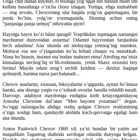
Unga chin dildan kuyinib, el boshiga yog’ilgan biri biridan mash’um
kulfatu hasratlarga o’zicha chora izlagan. Yurtiga, eliga muhabbati
— eng avvalo, Chexovning ular haqida yolg’on gapirmagani, bir
jumla bo’lsin, yolg’on yozmaganida. Shuning uchun uning
“panjasiga panja urmoq” nihoyatda qiyin!
Hayotga hayot ko’zi bilan qaragil! Voqelikdan topmagan narsangni
mavhumot dunyosidan axtarma! Odamni hayvondan farqlashda
hech adashma! Ana shunda asl mohiyatga yetmog’ing mumkin.
Mohiyat esa sen o’ylagandan ko’ra behad chuqur va murakkab.
Nima bo’lmasin, insonni ma’nodan mahrum etma! Atrofing ma’nisiz
kimsalarga nechog’liq to’lib-toshmasin, yetuk Shaxs orzusini boy
berma! Mayda odam urug’i urchib ketdimi — daxlsiz haqiqat
qolmaydi, hamma narsa parchalanadi…
Chexov asarlarini, xususan, hikoyalarini o’qiganda, aynan bo’lmasa
hamki, ana shunga yaqin va o’xshash ovozlar baralla eshitilib turadi.
Darvoqe, adabiyot maydoniga endigina kirib kelayotganidayoq
Antosha Chexonte daf’atan “Men hayotni yozaman!’’ degan.
So’nggi nafasigacha ahdiga sodiq qolgan Chexov realizmining
o’ziga xosligi ham, qandaydir alohida kuch-quvvatga egaligi ham
ana shunda.
Anton Paalovich Chexov 1860 yil, ya’ni bundan bir yarim asr
muqaddam Taganrog shahrida savdogar oilasida dunyoga kelgan.
Dastlab shu shahardagi gimnaziyada tahsil olib, so’ng Moskva