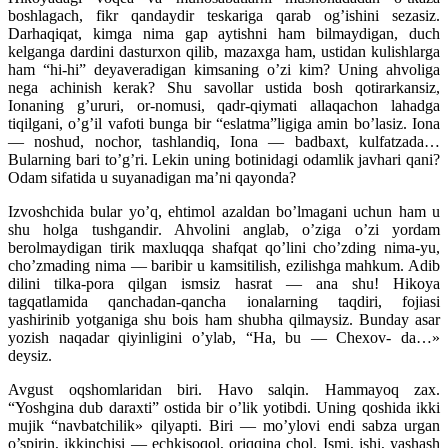
boshlagach, fikr qandaydir teskariga qarab og’ishini sezasiz.
Darhaqiqat, kimga nima gap aytishni ham bilmaydigan, duch
kelganga dardini dasturxon qilib, mazaxga ham, ustidan kulishlarga
ham “hi-hi” deyaveradigan kimsaning o’zi kim? Uning ahvoliga
nega achinish kerak? Shu savollar ustida bosh qotirarkansiz,
Ionaning g’ururi, or-nomusi, qadr-qiymati allaqachon lahadga
tiqilgani, o’g’il vafoti bunga bir “eslatma”ligiga amin bo’lasiz. Iona
— noshud, nochor, tashlandiq, Iona — badbaxt, kulfatzada…
Bularning bari to’g’ri. Lekin uning botinidagi odamlik javhari qani?
Odam sifatida u suyanadigan ma’ni qayonda?
Izvoshchida bular yo’q, ehtimol azaldan bo’lmagani uchun ham u
shu holga tushgandir. Ahvolini anglab, o’ziga o’zi yordam
berolmaydigan tirik maxluqqa shafqat qo’lini cho’zding nima-yu,
cho’zmading nima — baribir u kamsitilish, ezilishga mahkum. Adib
dilini tilka-pora qilgan ismsiz hasrat — ana shu! Hikoya
tagqatlamida qanchadan-qancha ionalarning taqdiri, fojiasi
yashirinib yotganiga shu bois ham shubha qilmaysiz. Bunday asar
yozish naqadar qiyinligini o’ylab, “Ha, bu — Chexov- da…»
deysiz.
Avgust oqshomlaridan biri. Havo salqin. Hammayoq zax.
“Yoshgina dub daraxti” ostida bir o’lik yotibdi. Uning qoshida ikki
mujik “navbatchilik» qilyapti. Biri — mo’ylovi endi sabza urgan
o’spirin, ikkinchisi — echkisoqol, oriqqina chol. Ismi, ishi, yashash