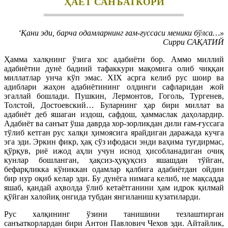
ҲАЁТ САНЪАТКОРИ
‘Қани эди, барча одамларнинг ғам-ғуссаси меники бўлса…»
Сирри САҚАТИЙ
Ҳамма халқнинг ўзига хос адабиёти бор. Аммо миллий
адабиётни дунё бадиий тафаккури мақомига олиб чиққан
миллатлар унча кўп эмас. XIX асрга келиб рус шоир ва
адиблари жаҳон адабиётининг олдинги сафларидан жой
эгаллай бошлади. Пушкин, Лермонтов, Гоголь, Тургенев,
Толстой, Достоевский… Буларнинг ҳар бири миллат ва
адабиёт деб яшаган издош, сафдош, ҳаммаслак даҳолардир.
Адабиёт ва санъат ўша даврда хор-зорликдан дили ғам-ғуссага
тўлиб кетган рус халқи ҳимоясига ярайдиган даражада кучга
эга эди. Эркин фикр, ҳақ сўз ифодаси энди ваҳима туғдирмас,
қўрқув, риё ижод аҳли учун иснод ҳисобланадиган очиқ
кунлар бошланган, ҳақсиз-ҳуқуқсиз яшашдан тўйган,
бефарқликка кўниккан одамлар қалбига адабиётдан ойдин
бир нур оқиб келар эди. Бу дунёга нимага келиб, не мақсадда
яшаб, қандай аҳволда ўлиб кетаётганини ҳам идрок қилмай
қўйган халойиқ онгида тубдан янгиланиш кузатиларди.
Рус халқининг ўзини танишини тезлаштирган
санъаткорлардан бири Антон Павлович Чехов эди. Айтайлик,