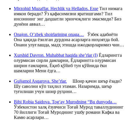
Mirzohid Muzaffar. Hechlik va Hellados. Esse
Тил нимага
имкон беради? Ўз қафасимизни яратишгами? Тил
инсоннинг энг даҳшатли эринчоқлиги эмасмиди? Биз
дунёни аввал…
Onajon. O’zbek shoirlarining onaga…
Ўзбек адабиёти
Она ҳақида ёзилган дурдона асарларга ниҳоятда бой.
Онани улуғлашда, мадҳ этишда ижодкорларимиз чин…
Xurshid Davron. Muhabbat haqida she’rlar (I)
Ёдларингга
олурмисан сирли дамларни, Ёдларингга олурмисан
ширин ғамларни, Ёқиб қўйиб тун қўйнида ёки
шамларни Мени ёдга…
Guljamol Asqarova. She’rlar.
Шоир қачон шеър ёзади?
Шу саволни кўп таҳлил этаман. Назаримда, шеър
туғилиши учун шоир руҳини…
Bibi Robia Saidova. Tog‘ay Murodning “Bu dunyoda…
Ўзбекистон халқ ёзувчиси Тоғай Мурод таваллудининг
70 йиллиги Тоғай Муроднинг ушбу романи Кафка ва
Камю асарлари…