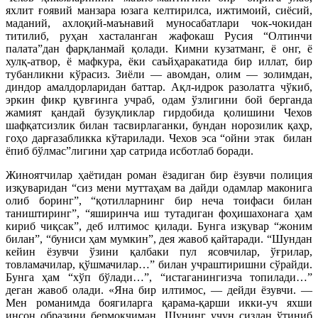
яхлит ғоявий манзара юзага келтирилса, ижтимоий, сиёсий,
маданий, ахлоқий-
маънавий муносабатлари чок-чокидан
титилиб, руҳан хасталанган жафокаш Русия “Олтинчи
палата”дан фарқланмай қолади. Кимни кузатманг, ё онг, ё
хулқ-атвор, ё мафкура, ёки саъйҳаракатида бир иллат, бир
тубанликни кўрасиз. Зиёли — авомдан, олим — золимдан,
диндор амалдорларидан баттар. Ақл-идрок разолатга чўкиб,
эркин фикр қувғинга учраб, одам ўзлигини бой берганда
жамият қандай бузуқликлар гирдобида қолишини Чехов
шафқатсизлик билан тасвирлаганки, бундан норозилик қаҳр,
гоҳо дарғазабликка кўтарилади. Чехов эса “ойни этак билан
ёпиб бўлмас”лигини ҳар сатрида исботлаб боради.
Жиноятчилар ҳаётидан роман ёзадиган бир ёзувчи полиция
изқуваридан “сиз мени муттаҳам ва дайди одамлар маконига
олиб боринг”, “қотилларнинг бир неча тоифаси билан
таништиринг”, “яширинча иш тутадиган фоҳишахонага ҳам
кириб чиқсак”, деб илтимос қилади. Бунга изқувар “жоним
билан”, “буниси ҳам мумкин”, дея жавоб қайтаради. “Шундан
кейин ёзувчи ўзини қалбаки пул ясовчилар, ўғрилар,
товламачилар, қўшмачилар…” билан учраштиришни сўрайди.
Бунга ҳам “хўп бўлади…”, “истаганингизча топилади…”
деган жавоб олади. «Яна бир илтимос, — дейди ёзувчи. —
Мен романимда боягиларга қарама-қарши икки-уч яхши
инсон образини бермоқчиман. Шунинг учун сиздан ўтиниб