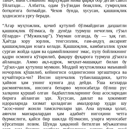
тана», яъни Сёманинг марҳумдан нима фарқи бор деган савол
ўйлатади… Албатта, одам ўз-ўзидан беақллик, гумроҳлик
ботқоғига ботмайди. Чехов бунда, хусусан, қашшоқлик
ҳодисасига урғу беради.
“Агар муҳтожлик, қочиб қутулиб бўлмайдиган даҳшатли
қашшоқлик бўлмаса, бу дунёда турмуш нечоғлиқ гўзал
бўларди» (“Мужиклар”). Умуман олганда, бу — ҳақ гап.
Ҳаётда хору зорлик, тенгсизлик, ғам-андуҳ аксарият
қашшоқликдан юзага келади. Қашшоқлик, камбағаллик ҳукм
сурган жойда одам ва одамийликнинг эмас, пулу бойликнинг
қадри осмонга кўтарилиб, фақиру фуқарога турмуш дўзахга
айланади. Аммо ақл-идрок, меҳнат-машаққат билан бу
“дўзах»дан қутулиш мумкин. Моддий муҳтожликка маънавий
ночорлик қўшилиб, кейингиси олдингисини эргаштирса ва
кучайтирса-чи? Инсон шунчалик тубанлашадики, ҳатто
ҳайвон ҳам унинг кунига дод дейди. Ўша кезларда
расмиятчилик, инсонга бепарво муносабатда бўлиш рус
халқини қуршаб олган
бадбахтликларнинг бош асосларидан
бирига айланган эди. Хусусан, давлат ва ҳокимият
идораларида хизмат қиладиган амалдорлар худди шу
“асос»нинг жонли тамсилчилари эди. Ана шунақа ҳолат,
аянчли манзаралардан ҳам адабиёт нигоҳини четга
бурмаслиги, қайси бир шаклда бўлмасин, уларга муносабат
кўрсатиши лозим. Шунда ҳаққоний битилган мўъжазгина