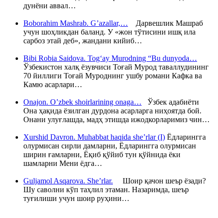
дунёни аввал…
Boborahim Mashrab. G’azallar,…
Дарвешлик Машраб
учун шоҳликдан баланд. У «жон тўтисини ишқ ила
сарбоз этай деб», жандани кийиб…
Bibi Robia Saidova. Tog‘ay Murodning “Bu dunyoda…
Ўзбекистон халқ ёзувчиси Тоғай Мурод таваллудининг
70 йиллиги Тоғай Муроднинг ушбу романи Кафка ва
Камю асарлари…
Onajon. O’zbek shoirlarining onaga…
Ўзбек адабиёти
Она ҳақида ёзилган дурдона асарларга ниҳоятда бой.
Онани улуғлашда, мадҳ этишда ижодкорларимиз чин…
Xurshid Davron. Muhabbat haqida she’rlar (I)
Ёдларингга
олурмисан сирли дамларни, Ёдларингга олурмисан
ширин ғамларни, Ёқиб қўйиб тун қўйнида ёки
шамларни Мени ёдга…
Guljamol Asqarova. She’rlar.
Шоир қачон шеър ёзади?
Шу саволни кўп таҳлил этаман. Назаримда, шеър
туғилиши учун шоир руҳини…