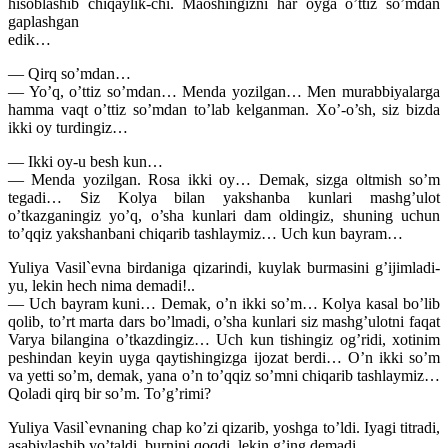
hisoblashib chiqaylik-chi. Maoshingizni har oyga o’ttiz so’mdan
gaplashgan
edik…
— Qirq so’mdan…
— Yo’q, o’ttiz so’mdan… Menda yozilgan… Men murabbiyalarga
hamma vaqt o’ttiz so’mdan to’lab kelganman. Xo’-o’sh, siz bizda
ikki oy turdingiz…
— Ikki oy-u besh kun…
— Menda yozilgan. Rosa ikki oy… Demak, sizga oltmish so’m
tegadi… Siz Kolya bilan yakshanba kunlari mashg’ulot
o’tkazganingiz yo’q, o’sha kunlari dam oldingiz, shuning uchun
to’qqiz yakshanbani chiqarib tashlaymiz… Uch kun bayram…
Yuliya Vasil`evna birdaniga qizarindi, kuylak burmasini g’ijimladi-
yu, lekin hech nima demadi!..
— Uch bayram kuni… Demak, o’n ikki so’m… Kolya kasal bo’lib
qolib, to’rt marta dars bo’lmadi, o’sha kunlari siz mashg’ulotni faqat
Varya bilangina o’tkazdingiz… Uch kun tishingiz og’ridi, xotinim
peshindan keyin uyga qaytishingizga ijozat berdi… O’n ikki so’m
va yetti so’m, demak, yana o’n to’qqiz so’mni chiqarib tashlaymiz…
Qoladi qirq bir so’m. To’g’rimi?
Yuliya Vasil`evnaning chap ko’zi qizarib, yoshga to’ldi. Iyagi titradi,
asabiylashib yo’taldi, burnini qoqdi, lekin g’ing demadi.