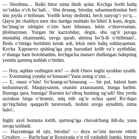
— Shoshma… Balki biror nima ilinib qolar. Kechga borib baliq
xo‘rakka o‘ch bo‘ladi… Shu desang, birodar, saharmardondan beri
shu joyda o‘tiribman. Yorilib ketay dedimki, hech naryog‘i yo‘q…
Qaysi jin chaldiyu men shu dardga mubtalo bo‘ldim! It kuni, degin,
bo‘lmag‘ur ishligini o‘zim ham bilaman, lekin o‘tiraveraman,
jilolmayman. Yurgan bir kazzobday, degin, shu og‘ir jazoga
mustahiq ekanmanki, suvga qarab, ahmoq bo‘li-ib o‘tiribman!..
Beda o‘rimiga borishim kerak asli, lekin men baliq ushlayapman.
Kecha Xaponevo qishlog‘iga pop hazratlari kelib va’z aytibdilar,
o‘shanga ham borolmadim, kechgacha manavi dudlangan baliqning
yonida qarmoq tashlab o‘tirdim.
— Hoy, aqldan ozdingmi sen? — dedi Otsov ingliz ayoldan uyalib.
— Xonimning yonida so‘kinasan? Yana uning o‘zini…
— E, onasi o‘lsin! So‘ksang-so‘kmasang — bir pul, baloni ham
tushunmaydi. Maqtaysanmi, onasini axtarasanmi, bunga baribir.
Burniga qara, burniga! Burnini ko‘riboq hushing og‘adi! Shu yerda
uzzukun birga o‘tiramiz, miq etib og‘iz ochsa qani! Ro‘dapo
qo‘riqchiday qaqqayib turaveradi, tushini suvga aytadimi, nima
balo!..
Ingliz ayol homuza tortib, qarmog‘iga chuvalchang ildi-da, yana
suvga tashladi.
— Hayratimga til ojiz, birodar! — deya so‘zini davom ettirdi
Gryabov. — Bachchag‘ar Rossiyada o‘n yil yashabdi hamki, birorta