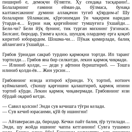
пишириб е, демоқчи бўляпти. Ҳу сендақа тасқарани!..
Болаларнинг ғамини ейман-да, бўлмаса, бунақа
калтакесакнинг думини аллақачон тугиб қўярдим-а! Шу
болаларни ўйламасам, қўрғонимдан ўн чақирим наридан
ўтарди-я… Бурни нақ қирғийнинг тумшуғига ўхшайди…
Бели-чи? Бели йўқ бунинг, тик турган михнинг ўзгинаси.
Билсанг, биродар, ўзимга қолса, шундоқ олардиму ерга қоқиб
киритиб юборардим. Шошма-чи… Пўкак қимирлади, балиқ
айланганга ўхшайди…
Грябов ўрнидан сакраб турдию қармоқни тортди. Ип таранг
тортилди… Грябов яна бир силкитди, лекин қармоқ чиқмади.
— Илиниб қолди, — деди у афтини буриштириб. — Тошга
илиниб қолди-ёв… Жин урсин…
Грябовнинг юзида изтироб кўринди. Уҳ тортиб, нотинч
куймаланиб, сўкишу қарғишни қалаштириб, қармоқ ипини
тортиб кўрди. Лекин қармоқ чиқавермади. Грябовнинг юзи
бўрдай оқариб кетди.
— Савил қолсин! Энди сув кечишга тўғри келади.
— Сув кечиб юрасанми, қўй бу ишингни!
— Айтаверасан-да, биродар. Кечки пайт балиқ зўр тутилади…
Энди, шу жойда ишнинг чаппа кетганини! Сувга тушамиз