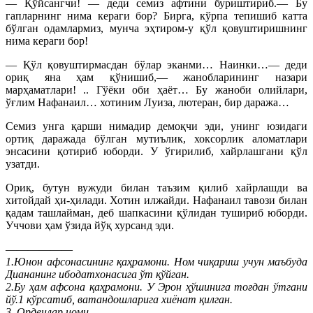
— Қўйсангчи! — деди семиз афтини буриштириб.— Бу
гапларнинг нима кераги бор? Бирга, кўрпа тепишиб катта
бўлган одамлармиз, мунча эҳтиром-у қўл қовуштиришнинг
нима кераги бор!
— Қўл қовуштирмасдан бўлар эканми… Наинки…— деди
ориқ яна ҳам қўнишиб,— жанобларининг назари
марҳаматлари! .. Гўёки оби ҳаёт… Бу жаноби олийлари,
ўғлим Нафанаил… хотиним Луиза, лютеран, бир даража…
Семиз унга қарши нимадир демоқчи эди, унинг юзидаги
ортиқ даражада бўлган мутиълик, хоксорлик аломатлари
энсасини қотириб юборди. У ўгирилиб, хайрлашгани қўл
узатди.
Ориқ, бутун вужуди билан таъзим қилиб хайрлашди ва
хитойдай ҳи-ҳилади. Хотин илжайди. Нафанаил тавози билан
қадам ташлайман, деб шапкасини қўлидан тушириб юборди.
Уччови ҳам ўзида йўқ хурсанд эди.
——————
1.Юнон афсонасининг қаҳрамони. Ном чиқариш учун маъбуда
Диананинг ибодатхонасига ўт қўйган.
2.Бу ҳам афсона қаҳрамони. У Эрон ҳўшинига тоғдан ўтгани
йў.1 кўрсатиб, ватандошларига хиёнат қилган.
3. Орденлар номи.