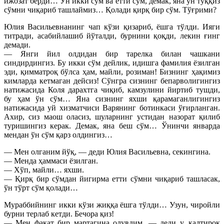
ижозат берди… Ўн икки сўм ва етти сўм, демак, яна ўн тўққиз
сўмни чиқариб ташлаймиз… Қолади қирқ бир сўм. Тўғрими?
Юлия Васильевнанинг чап кўзи қизариб, ёшга тўлди. Ияги
титради, асабийлашиб йўталди, бурнини қоқди, лекин ғинг
демади.
— Янги йил олдидан бир тарелка билан чашкани
синдирдингиз. Бу икки сўм дейлик, идишга фамилия ёзилган
эди, қимматроқ бўлса ҳам, майли, розиман! Бизнинг ҳақимиз
кимларда кетмаган дейсиз! Сўнгра сизнинг бепарволигингиз
натижасида Коля дарахтга чиқиб, камзулини йиртиб тушди,
бу ҳам ўн сўм… Яна сизнинг яхши қарамаганлигингиз
натижасида уй хизматчиси Варянинг ботинкаси ўғирланган.
Ахир, сиз маош оласиз, шуларнинг устидан назорат қилиб
туришингиз керак. Демак, яна беш сўм… Ўнинчи январда
мендан ўн сўм қарз олдингиз…
— Мен олганим йўқ, — деди Юлия Васильевна, секингина.
— Менда ҳаммаси ёзилган.
— Хўп, майли… яхши.
— Қирқ бир сўмдан йигирма етти сўмни чиқариб ташласак,
ўн тўрт сўм қолади…
Мураббийнинг икки кўзи жиққа ёшга тўлди… Узун, чиройли
бурни терлаб кетди. Бечора қиз!
— Мен фақат бир мартагина олувдим, — деди у, қалтироқ