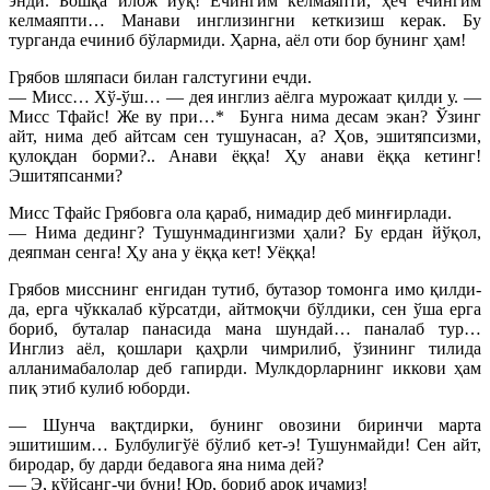
энди. Бошқа илож йўқ! Ечингим келмаяпти, ҳеч ечингим
келмаяпти… Манави инглизингни кеткизиш керак. Бу
турганда ечиниб бўлармиди. Ҳарна, аёл оти бор бунинг ҳам!
Грябов шляпаси билан галстугини ечди.
— Мисс… Хў-ўш… — дея инглиз аёлга мурожаат қилди у. —
Мисс Тфайс! Же ву при…* Бунга нима десам экан? Ўзинг
айт, нима деб айтсам сен тушунасан, а? Ҳов, эшитяпсизми,
қулоқдан борми?.. Анави ёққа! Ҳу анави ёққа кетинг!
Эшитяпсанми?
Мисс Тфайс Грябовга ола қараб, нимадир деб минғирлади.
— Нима дединг? Тушунмадингизми ҳали? Бу ердан йўқол,
деяпман сенга! Ҳу ана у ёққа кет! Уёққа!
Грябов мисснинг енгидан тутиб, бутазор томонга имо қилди-
да, ерга чўккалаб кўрсатди, айтмоқчи бўлдики, сен ўша ерга
бориб, буталар панасида мана шундай… паналаб тур…
Инглиз аёл, қошлари қаҳрли чимрилиб, ўзининг тилида
алланимабалолар деб гапирди. Мулкдорларнинг иккови ҳам
пиқ этиб кулиб юборди.
— Шунча вақтдирки, бунинг овозини биринчи марта
эшитишим… Булбулигўё бўлиб кет-э! Тушунмайди! Сен айт,
биродар, бу дарди бедавога яна нима дей?
— Э, қўйсанг-чи буни! Юр, бориб ароқ ичамиз!