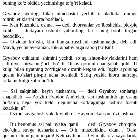
buning ko‘z oldida yechinishga to‘g‘ri keladi.
Gryabov syurtugi bilan nimchasini yechib tashladi-da, qumga
o‘tirib, etiklarini torta boshladi.
— Ivan Kuzmich, oshna, — dedi dvoryanlar yo‘lboshchisi piq-piq
kulib. — Judayam oshirib yubording, bu ishing borib turgan
bedodlik…
— O‘zidan ko‘rsin, kim bunga ruschani tushunmagin, deb edi.
Mayli, yechinaveraman, toki ajnabiylarga saboq bo‘lsin!
Gryabov etiklarini, shimini yechdi, so‘ng ishton-ko‘ylaklarini ham
sidirdiyu shiryalang‘och bo‘ldi. Otsov qornini changallab qoldi. U
kulgi bilan uyatning zo‘rligidan qizarib ketgan edi. Ingliz ayolning
qoshu ko‘zlari pir-pir ucha boshladi. Sariq yuzida kibru nafratga
to‘la bir kulgi zohir bo‘ldi.
— Sal salqinlab, keyin tushaman, — dedi Gryabov sonlariga
shapatilab. — Azizim Fyodor Andreich, sen tushuntirib qo‘ysang
bo‘lardi, nega yoz keldi deguncha ko‘kragimga toshma toshib
ketarkin, a?
— Tezroq suvga tush yoki kiyinib ol. Hayvon ekansan o‘zi, oshna!
— Bu benomus sal-pal uyalsa qani! — dedi Gryabov cho‘qina-
cho‘qina suvga tusharkan. — O‘h, muzdekkina ekan… Qara,
qoshini chimirganini qara! Ketmaydi bu… Oyimtilla o‘z xayollarida