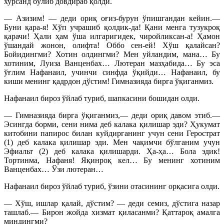
хурсанд бўлиб довдираб қолди.
— Азизим! — деди ориқ оғиз-бурун ўпишгандан кейин.—
Буни қара-я! Хўп учрашиб қолдик-да! Қани менга тузукроқ
қарачи! Ҳали ҳам ўша илгаригидек, чиройликсан-а! Ҳамон
ўшандай жонон, олифта! Оббо сен-ей! Хўш қалайсан?
Бойидингми? Хотин олдингми? Мен уйландим, мана… Бу
хотиним, Луиза Ванценбах… Лютеран мазҳабида… Бу эса
ўғлим Нафанаил, учинчи синфда ўқийди… Нафанаил, бу
киши менинг қадрдон дўстим! Гимназияда бирга ўқиганмиз.
Нафанаил бироз ўйлаб туриб, шапкасини бошидан олди.
— Гимназияда бирга ўқиганмиз,— деди ориқ давом этиб.—
Эсингда борми, сени нима деб калака қилишар
эди? Ҳукумат
китобини папирос билан куйдирганинг учун сени Герострат
(1) деб калака қилишар эди. Мен чақимчи бўлганим учун
Эфиальт (2) деб калака қилишарди. Ҳа-ҳа… Бола эдик!
Тортинма, Нафаня! Яқинроқ кел… Бу менинг хотиним
Ванценбах… Ўзи лютеран…
Нафанаил бироз ўйлаб туриб, ўзини отасининг орқасига олди.
— Хўш, ишлар қалай, дўстим? — деди семиз, дўстига назар
ташлаб.— Бирон жойда хизмат қиласанми? Қаттароқ амалга
миндингми?