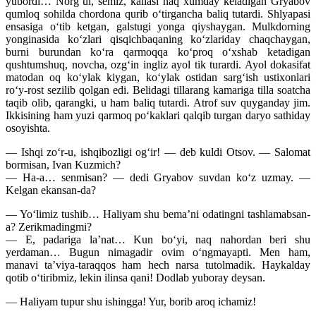
yubordi… Norg‘ul, semiz, kallasi naq xumday keladigan Gryabov
qumloq sohilda chordona qurib o‘tirgancha baliq tutardi. Shlyapasi
ensasiga o‘tib ketgan, galstugi yonga qiyshaygan. Mulkdorning
yonginasida ko‘zlari qisqichbaqaning ko‘zlariday chaqchaygan,
burni burundan ko‘ra qarmoqqa ko‘proq o‘xshab ketadigan
qushtumshuq, novcha, ozg‘in ingliz ayol tik turardi. Ayol dokasifat
matodan oq ko‘ylak kiygan, ko‘ylak ostidan sarg‘ish ustixonlari
ro‘y-rost sezilib qolgan edi. Belidagi tillarang kamariga tilla soatcha
taqib olib, qarangki, u ham baliq tutardi. Atrof suv quyganday jim.
Ikkisining ham yuzi qarmoq po‘kaklari qalqib turgan daryo sathiday
osoyishta.
— Ishqi zo‘r-u, ishqibozligi og‘ir! — deb kuldi Otsov. — Salomat
bormisan, Ivan Kuzmich?
— Ha-a… senmisan? — dedi Gryabov suvdan ko‘z uzmay. —
Kelgan ekansan-da?
— Yo‘limiz tushib… Haliyam shu bema’ni odatingni tashlamabsan-
a? Zerikmadingmi?
— E, padariga la’nat… Kun bo‘yi, naq nahordan beri shu
yerdaman… Bugun nimagadir ovim o‘ngmayapti. Men ham,
manavi ta’viya-taraqqos ham hech narsa tutolmadik. Haykalday
qotib o‘tiribmiz, lekin ilinsa qani! Dodlab yuboray deysan.
— Haliyam tupur shu ishingga! Yur, borib aroq ichamiz!