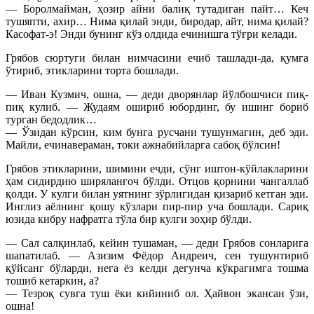
— Боролмайман, ҳозир айни балиқ тутадиган пайт… Кеч
тушяпти, ахир… Нима қилай энди, биродар, айт, нима қилай?
Касофат-э! Энди бунинг кўз олдида ечинишга тўғри келади.
Грябов сюртуги билан нимчасини ечиб ташлади-да, қумга
ўтириб, этикларини торта бошлади.
— Иван Кузмич, ошна, — деди дворянлар йўлбошчиси пиқ-
пиқ кулиб. — Жудаям ошириб юбординг, бу ишинг бориб
турган бедодлик…
— Ўзидан кўрсин, ким бунга русчани тушунмагин, деб эди.
Майли, ечинавераман, токи ажнабийларга сабоқ бўлсин!
Грябов этикларини, шимини ечди, сўнг иштон-кўйлакларини
ҳам сидирдию ширяланғоч бўлди. Отцов қорнини чангаллаб
қолди. У кулги билан уятнинг зўрлигидан қизариб кетган эди.
Инглиз аёлнинг қошу кўзлари пир-пир уча бошлади. Сариқ
юзида кибру нафратга тўла бир кулги зоҳир бўлди.
— Сал салқинлаб, кейин тушаман, — деди Грябов сонларига
шапатилаб. — Азизим Фёдор Андреич, сен тушунтириб
қўйсанг бўларди, нега ёз келди дегунча кўкрагимга тошма
тошиб кетаркин, а?
— Тезроқ сувга туш ёки кийиниб ол. Ҳайвон экансан ўзи,
ошна!