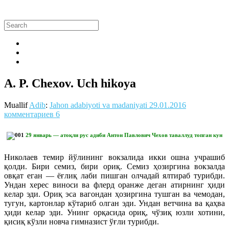
A. P. Chexov. Uch hikoya
Muallif
Adib
:
Jahon adabiyoti va madaniyati
29.01.2016
комментариев 6
29 январь — атоқли рус адиби Антон Павлович Чехов таваллуд топган кун
Николаев темир йўлининг вокзалида икки ошна учрашиб
қолди. Бири семиз, бири ориқ. Семиз ҳозиргина вокзалда
овқат еган — ёғлиқ лаби пишган олчадай ялтираб турибди.
Ундан херес виноси ва флерд оранже деган атирнинг ҳиди
келар эди. Ориқ эса вагондан ҳозиргина тушган ва чемодан,
тугун, картонлар кўтариб олган эди. Ундан ветчина ва қаҳва
ҳиди келар эди. Унинг орқасида ориқ, чўзиқ юзли хотини,
қисиқ кўзли новча гимназист ўғли турибди.