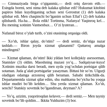
— Gimnaziyada birga o’qiganmiz,— dedi oriq davom etib.—
Esingda bormi, seni nima deb kalaka qilishar
edi? Hukumat kitobini
papiros bilan kuydirganing uchun seni Gerostrat (1) deb kalaka
qilishar edi. Men chaqimchi bo’lganim uchun Efial`t (2) deb kalaka
qilishardi. Ha-ha… Bola edik! Tortinma, Nafanya! Yaqinroq kel…
Bu mening xotinim Vantsenbax… O’zi lyuteran…
Nafanail biroz o’ylab turib, o’zini otasining orqasiga oldi.
— Xo’sh, ishlar qalay, do’stim? — dedi semiz, do’stiga nazar
tashlab.— Biron joyda xizmat qilasanmi? Qattaroq amalga
mindingmi?
— Xizmat qilaman, do’stim! Ikki yildan beri kollejskiy asessorman,
Stanislav (3) oldim. Maoshning mazasi yo’q… Sadqaiysar-kuya!
Xotinim muzika darsi beradi, men uyda yog’ochdan portsigar qilib
sotaman. Juda g’alati portsigarlar yasayman. Bittasi bir so’m. Ulgurji
oladigan odamga arzonroq qilib beraman. Sababi tirikchilik-da.
Departamentda xizmat qilar edim, shu mahkama bo’yicha bu yoqqa
ishlar mudiri bo’lib keldim… Shu yerda xizmat qilaman. Xo’sh,
senchi? Statskiy sovetnik bo’lgandirsan, deyman? A?
— Yo’q, azizim, yuqoriroqdan kelaver,— dedi semiz.— Men tayniy
sovetnik bo’lib qoldim… Ikkita Yulduzim (3) bor.