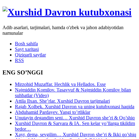
Adib asarlari, tarjimalari, hamda o'zbek va jahon adabiyotidan
namunalar
Bosh sahifa
Sayt xaritasi
Qiziqarli saytlar
RSS
ENG SO’NGGI
Mirzohid Muzaffar. Hechlik va Hellados. Esse
Najmiddin Komilov. Tasavvuf & Najmiddin Komilov bilan
suhbatlar (Video)
Attila Ilxan. She’rlar. Xurshid Davron tarjimalari
Rajab Xolbek. Xurshid Davron va uning kutubxonasi haqida
Abduhamid Pardayev. Yangi to’rtliklar
Unutayin degandim seni… Xurshid Davron she’ri & Qo’shiq
Xurshid Davron & Sarvara & IA. Sen kelar yo’llarga tikildim
bedor…
Xayr, dema, sevgilim… Xurshid Davron she’ri & Ikki qo’shiq