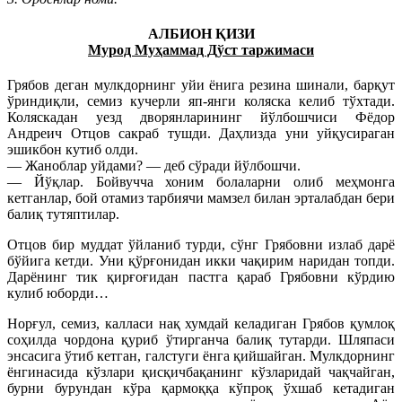
АЛБИОН ҚИЗИ
Мурод Муҳаммад Дўст таржимаси
Грябов деган мулкдорнинг уйи ёнига резина шинали, барқут
ўриндиқли, семиз кучерли яп-янги коляска келиб тўхтади.
Коляскадан уезд дворянларининг йўлбошчиси Фёдор
Андреич Отцов сакраб тушди. Даҳлизда уни уйқусираган
эшикбон кутиб олди.
— Жаноблар уйдами? — деб сўради йўлбошчи.
— Йўқлар. Бойвучча хоним болаларни олиб меҳмонга
кетганлар, бой отамиз тарбиячи мамзел билан эрталабдан бери
балиқ тутяптилар.
Отцов бир муддат ўйланиб турди, сўнг Грябовни излаб дарё
бўйига кетди. Уни қўрғонидан икки чақирим наридан топди.
Дарёнинг тик қирғоғидан пастга қараб Грябовни кўрдию
кулиб юборди…
Норғул, семиз, калласи нақ хумдай келадиган Грябов қумлоқ
соҳилда чордона қуриб ўтирганча балиқ тутарди. Шляпаси
энсасига ўтиб кетган, галстуги ёнга қийшайган. Мулкдорнинг
ёнгинасида кўзлари қисқичбақанинг кўзларидай чақчайган,
бурни бурундан кўра қармоққа кўпроқ ўхшаб кетадиган