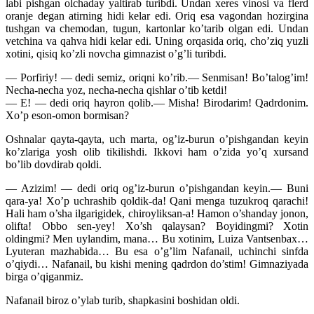
labi pishgan olchaday yaltirab turibdi. Undan xeres vinosi va flerd
oranje degan atirning hidi kelar edi. Oriq esa vagondan hozirgina
tushgan va chemodan, tugun, kartonlar ko’tarib olgan edi. Undan
vetchina va qahva hidi kelar edi. Uning orqasida oriq, cho’ziq yuzli
xotini, qisiq ko’zli novcha gimnazist o’g’li turibdi.
— Porfiriy! — dedi semiz, oriqni ko’rib.— Senmisan! Bo’talog’im!
Necha-necha yoz, necha-necha qishlar o’tib ketdi!
— E! — dedi oriq hayron qolib.— Misha! Birodarim! Qadrdonim.
Xo’p eson-omon bormisan?
Oshnalar qayta-qayta, uch marta, og’iz-burun o’pishgandan keyin
ko’zlariga yosh olib tikilishdi. Ikkovi ham o’zida yo’q xursand
bo’lib dovdirab qoldi.
— Azizim! — dedi oriq og’iz-burun o’pishgandan keyin.— Buni
qara-ya! Xo’p uchrashib qoldik-da! Qani menga tuzukroq qarachi!
Hali ham o’sha ilgarigidek, chiroyliksan-a! Hamon o’shanday jonon,
olifta! Obbo sen-yey! Xo’sh qalaysan? Boyidingmi? Xotin
oldingmi? Men uylandim, mana… Bu xotinim, Luiza Vantsenbax…
Lyuteran mazhabida… Bu esa o’g’lim Nafanail, uchinchi sinfda
o’qiydi… Nafanail, bu kishi mening qadrdon do’stim! Gimnaziyada
birga o’qiganmiz.
Nafanail biroz o’ylab turib, shapkasini boshidan oldi.