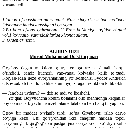
xursand edi.
——————
1.Yunon afsonasining qahramoni. Nom chiqarish uchun ma’buda
Diananing ibodatxonasiga o’t qo’ygan.
2.Bu ham afsona qahramoni. U Eron ho’shiniga tog’dan o’tgani
yo’.1 ko’rsatib, vatandoshlariga xiyonat qilgan.
3. Ordenlar nomi.
ALBION QIZI
Murod Muhammad Do‘st tarjimasi
Gryabov degan mulkdorning uyi yoniga rezina shinali, barqut
o‘rindiqli, semiz kucherli yap-yangi kolyaska kelib to‘xtadi.
Kolyaskadan uezd dvoryanlarining yo‘lboshchisi Fyodor Andreich
Otsov sakrab tushdi. Dahlizda uni uyqusiragan eshikbon kutib oldi.
— Janoblar uydami? — deb so‘radi yo‘lboshchi.
— Yo‘qlar. Boyvuchcha xonim bolalarni olib mehmonga ketganlar,
boy otamiz tarbiyachi mamzel bilan ertalabdan beri baliq tutyaptilar.
Otsov bir muddat o‘ylanib turdi, so‘ng Gryabovni izlab daryo
bo‘yiga ketdi. Uni qo‘rg‘onidan ikki chaqirim naridan topdi.
Daryoning tik qirg‘og‘idan pastga qarab Gryabovni ko‘rdiyu kulib