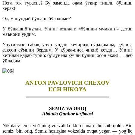
Нега тек турасиз? Бу замонда одам ўткир тишли бўлиши
керак!
Одам шундай бўшанг бўладими?
У бўшашиб кулди. Унинг юзидан: «бўлиши мумкин!» деган
маънони уқдим.
Унутилмас сабоқ учун ундан кечирим сўрадим-да, қўлига
саксон сўмини бердим. У қўрқа-писа чиқиб кетди… Унинг
кетидан қараб туриб: бу дунёда кучли бўлиш осон экан! — деб
ўйладим.
ANTON PAVLOVICH CHEXOV
UCH HIKOYA
SEMIZ VA ORIQ
Abdulla Qahhor tarjimasi
Nikolaev temir yo’lining vokzalida ikki oshna uchrashib qoldi. Biri
semiz, biri oriq. Semiz hozirgina vokzalda ovqat yegan — yog’liq