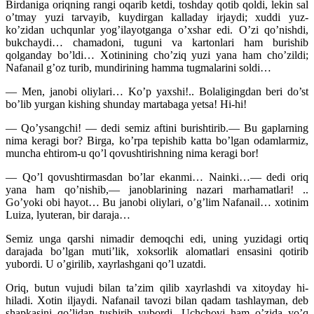
Birdaniga oriqning rangi oqarib ketdi, toshday qotib qoldi, lekin sal
o’tmay yuzi tarvayib, kuydirgan kalladay irjaydi; xuddi yuz-
ko’zidan uchqunlar yog’ilayotganga o’xshar edi. O’zi qo’nishdi,
bukchaydi… chamadoni, tuguni va kartonlari ham burishib
qolganday bo’ldi… Xotinining cho’ziq yuzi yana ham cho’zildi;
Nafanail g’oz turib, mundirining hamma tugmalarini soldi…
— Men, janobi oliylari… Ko’p yaxshi!.. Bolaligingdan beri do’st
bo’lib yurgan kishing shunday martabaga yetsa! Hi-hi!
— Qo’ysangchi! — dedi semiz aftini burishtirib.— Bu gaplarning
nima keragi bor? Birga, ko’rpa tepishib katta bo’lgan odamlarmiz,
muncha ehtirom-u qo’l qovushtirishning nima keragi bor!
— Qo’l qovushtirmasdan bo’lar ekanmi… Nainki…— dedi oriq
yana ham qo’nishib,— janoblarining nazari marhamatlari! ..
Go’yoki obi hayot… Bu janobi oliylari, o’g’lim Nafanail… xotinim
Luiza, lyuteran, bir daraja…
Semiz unga qarshi nimadir demoqchi edi, uning yuzidagi ortiq
darajada bo’lgan muti’lik, xoksorlik alomatlari ensasini qotirib
yubordi. U o’girilib, xayrlashgani qo’l uzatdi.
Oriq, butun vujudi bilan ta’zim qilib xayrlashdi va xitoyday hi-
hiladi. Xotin iljaydi. Nafanail tavozi bilan qadam tashlayman, deb
shapkasini qo’lidan tushirib yubordi. Uchchovi ham o’zida yo’q