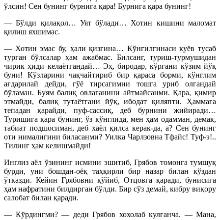
ўлсин! Сен бунинг бурнига қара! Бурнига қара бунинг!
— Бўлди қилақол… Уят бўлади… Хотин кишини маломат
қилиш яхшимас.
— Хотин эмас бу, ҳали қизгина… Кўнгилгинаси куёв тусаб
турган бўлсалар ҳам ажабмас. Билсанг, туриш-турмушидан
чирик ҳиди келаётгандай… Эҳ, биродар, кўргани кўзим йўқ
буни! Кўзларини чақчайтириб бир қараса борми, кўнглим
ағдарилай дейди, гўё тирсагимни тошга уриб олгандай
бўламан. Буям балиқ овлаганини айтмайсанми. Қара, қимир
этмайди, балиқ тутаётгани йўқ, ибодат қиляпти. Ҳаммага
тепадан қарайди, пуф-сассиқ, деб бурнини жийиради…
Туришига қара бунинг, ўз кўнглида, мен ҳам одамман, демак,
табиат подшосиман, деб хаёл қилса керак-да, а? Сен бунинг
оти нималигини биласанми? Уилка Чарлзовна Тфайс! Туф-э!..
Тилинг ҳам келишмайди!
Инглиз аёл ўзининг исмини эшитиб, Грябов томонга тумшуқ
бурди, уни бошдан-оёқ таҳқирли бир назар билан кўздан
ўтказди. Кейин Грябовни қўйиб, Отцовга қаради, бунисига
ҳам нафратини билдирган бўлди. Бир сўз демай, кибру виқору
салобат билан қаради.
— Кўрдингми? — деди Грябов хохолаб кулганча. — Мана,