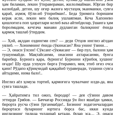
ҳам биламан, лекин ўтиравераман, жилолмайман. Юрган бир
каззобдай, дегин, шу оғир жазога мустаҳиқ эканманки, сувга
қараб, аҳмоқ бўли-иб ўтирибман!.. Беда ўримига боришим
керак асли, лекин мен балиқ ушлаяпман. Кеча Хапонево
қишлоғига поп ҳазратлари келиб ваъз айтибдилар, ўшанга ҳам
боролмадим, кечгача манави дудланган балиқнинг ёнида
қармоқ ташлаб ўтирдим.
— Ҳой, ақлдан оздингми сен? — деди Отцов инглиз аёлдан
уялиб. — Хонимнинг ёнида сўкинасан? Яна унинг ўзини…
— Э, онаси ўлсин! Сўксанг-сўкмасанг — бир пул, балони ҳам
тушунмайди. Мақтайсанми, онасини ахтарасанми, бунга
барибир. Бурнига қара, бурнига! Бурнини кўрибоқ ҳушинг
оғади! Шу ерда уззукун бирга ўтирамиз, миқ этиб оғиз очса
қани! Рўдапо қўриқчидай қаққайиб тураверади, тушини сувга
айтадими, нима бало!..
Инглиз аёл ҳомуза тортиб, қармоғига чувалчанг илди-да, яна
сувга ташлади.
— Ҳайратимга тил ожиз, биродар! — дея сўзини давом
эттирди Грябов. — Баччағар Россияда ўн йил яшабди ҳамки,
бирорта русча сўзни ўрганмабди!.. Бизнинг зодагончалардан
бирортаси буларнинг юртига борса бас, икки кунда
инглизнинг тилида чулдираб кетади, булар эса… Э, онаси