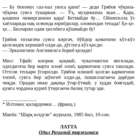
— Бу беномус сал-пал уялса қани! — деди Грябов чўқина-
чўқина сувга тушаркан. — Ўҳ, муздеккина экан… Қара,
қошини чимирганини қара! Кетмайди бу… Ойимтилла ўз
хаёлларида нақ осмонда юрибдилар, оломондан тепада! Ҳе-ҳе-
ҳе… Бизларни одам ҳисобига қўшмайди бу!
Грябов тиззагача сувга киргач, бўйдор қоматини кўз-кўз
қилгандек керишиб олди-да, дўстига кўз қисди:
— Эркалигини Англиясига бориб қилади!
Мисс Тфайс киприк қоқмай, чувалчангни янгилади,
одатдагича бир марта эснаб олиб, қармоғини сувга ташлади.
Оттсов тескари ўгирилди. Грябов илиниб қолган қармоғини
топиб, сувга бир шўнғиб олди-да, пишиллаганча дарёдан
чиқди. Орадан икки дақиқа ўтар-ўтмай, у худди боягидай,
қумга чордона қуриб ўтирганча балиқ тутар эди.
______________
* Илтимос қилардимки… (франц.)
Манба: “Шарқ юлдузи” журнали, 1985 йил, 10-сон.
ЛАТТА
Одил Раҳимий таржимаси