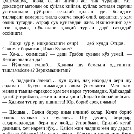
қуштумшуқ, новча, озғин инглиз аёл тик турарди. Аёл
докасифат матодан оқ кўйлак кийган, кўйлак остидан сарғиш
устихонлари рўй-рост сезилиб қолган эди. Белидаги
тилларанг камарига тилла соатча тақиб олиб, қарангки, у ҳам
балиқ тутарди. Атроф сув қуйгандай жим. Иккисининг ҳам
юзи қармоқ пўкаклари қалқиб турган дарё сатҳидай
осойишта.
— Ишқи зўр-у, ишқибозлиги оғир! — деб кулди Отцов. —
Саломат бормисан, Иван Кузмич?
— Ҳа-а… сенмисан? — деди Грябов сувдан кўз узмай. —
Келган экансан-да?
— Йўлимиз тушиб… Ҳалиям шу бемаъни одатингни
ташламабсан-а? Зерикмадингми?
— Э, падарига лаънат… Кун бўйи, нақ наҳордан бери шу
ердаман… Бугун нимагадир овим ўнгмаяпти. Мен ҳам,
манави таъвия-тараққос ҳам ҳеч нарса тутолмадик. Ҳайкалдай
қотиб ўтирибмиз, лекин илинса қани! Додлаб юборай дейсан.
— Ҳалиям тупур шу ишингга! Юр, бориб ароқ ичамиз!
— Шошма… Балки бирор нима илиниб қолар. Кечга бориб
балиқ хўракка ўч бўлади… Шу десанг, биродар,
саҳармардондан бери шу жойда ўтирибман. Ёрилиб кетай
дедимки, ҳеч нарёғи йўқ… Қайси жин чалдию мен шу дардга
мубтало бўлдим! Ит куни, дегин, бўлмағур ишлигини ўзим