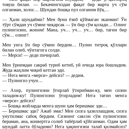
товуш билан. — Бекачингиздан фақат бир марта уч сўм
олганман, холос… Шундан бошқа пул олганим йўқ…
— Ҳали шундайми? Мен буни ёзиб қўймаган эканман! Ўн
тўрт сўмдан уч сўмни чиқарсак — ўн бир сўм қолади… Олинг
пулингизни, жоним! Мана, уч… уч… уч… бир, тағин бир
сўм… олинг!
Мен унга ўн бир сўмни бердим… Пулни титроқ қўллари
билан олиб, чўнтагига солди.
— Мерси! — деди пичирлаб.
Мен ўрнимдан сакраб туриб кетиб, уй ичида юра бошладим.
Жуда жаҳлим чиқиб кетган эди.
— Нега менга «мерси» дейсиз? — дедим.
— Пулингиз учун…
— Ахир, пулингизни ўғирлаб ўтирибман-ку, мен сизни
таладим-ку! Пулингизни ўғирладим! Нега тағин менга
«мерси» дейсиз?
— Бошқа жойларда менга шуни ҳам беришмас эди…
— Беришмас эди? Ажаб эмас! Мен сизга ҳазиллашдим, сизга
унутилмас сабоқ бердим. Сизнинг саксон сўм пулингизни
бераман, ана, конвертга солиб тайёрлаб қўйганман. Одам ҳам
шундай латта бўладими? Нега ҳақингизни талаб қилмайсиз?