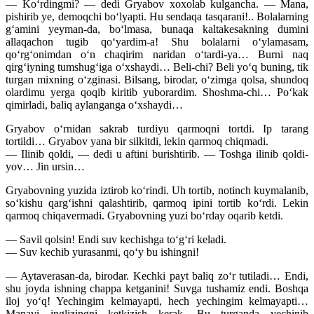
— Ko‘rdingmi? — dedi Gryabov xoxolab kulgancha. — Mana,
pishirib ye, demoqchi bo‘lyapti. Hu sendaqa tasqarani!.. Bolalarning
g‘amini yeyman-da, bo‘lmasa, bunaqa kaltakesakning dumini
allaqachon tugib qo‘yardim-a! Shu bolalarni o‘ylamasam,
qo‘rg‘onimdan o‘n chaqirim naridan o‘tardi-ya… Burni naq
qirg‘iyning tumshug‘iga o‘xshaydi… Beli-chi? Beli yo‘q buning, tik
turgan mixning o‘zginasi. Bilsang, birodar, o‘zimga qolsa, shundoq
olardimu yerga qoqib kiritib yuborardim. Shoshma-chi… Po‘kak
qimirladi, baliq aylanganga o‘xshaydi…
Gryabov o‘rnidan sakrab turdiyu qarmoqni tortdi. Ip tarang
tortildi… Gryabov yana bir silkitdi, lekin qarmoq chiqmadi.
— Ilinib qoldi, — dedi u aftini burishtirib. — Toshga ilinib qoldi-
yov… Jin ursin…
Gryabovning yuzida iztirob ko‘rindi. Uh tortib, notinch kuymalanib,
so‘kishu qarg‘ishni qalashtirib, qarmoq ipini tortib ko‘rdi. Lekin
qarmoq chiqavermadi. Gryabovning yuzi bo‘rday oqarib ketdi.
— Savil qolsin! Endi suv kechishga to‘g‘ri keladi.
— Suv kechib yurasanmi, qo‘y bu ishingni!
— Aytaverasan-da, birodar. Kechki payt baliq zo‘r tutiladi… Endi,
shu joyda ishning chappa ketganini! Suvga tushamiz endi. Boshqa
iloj yo‘q! Yechingim kelmayapti, hech yechingim kelmayapti…
Manavi inglizingni ketkizish kerak. Bu turganda yechinib