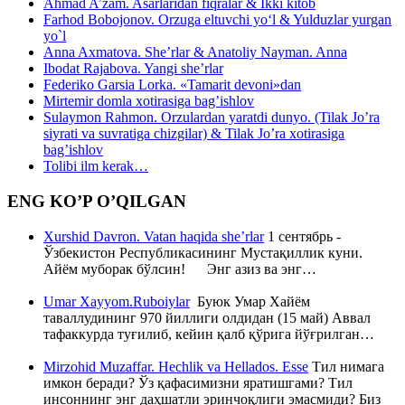
Ahmad A’zam. Asarlaridan fiqralar & Ikki kitob
Farhod Bobojonov. Orzuga eltuvchi yo‘l & Yulduzlar yurgan
yo`l
Anna Axmatova. She’rlar & Anatoliy Nayman. Anna
Ibodat Rajabova. Yangi she’rlar
Federiko Garsia Lorka. «Tamarit devoni»dan
Mirtemir domla xotirasiga bag’ishlov
Sulaymon Rahmon. Orzulardan yaratdi dunyo. (Tilak Jo’ra
siyrati va suvratiga chizgilar) & Tilak Jo’ra xotirasiga
bag’ishlov
Tolibi ilm kerak…
ENG KO’P O’QILGAN
Xurshid Davron. Vatan haqida she’rlar
1 сентябрь -
Ўзбекистон Республикасининг Мустақиллик куни.
Айём муборак бўлсин! Энг азиз ва энг…
Umar Xayyom.Ruboiylar
Буюк Умар Хайём
таваллудининг 970 йиллиги олдидан (15 май) Аввал
тафаккурда туғилиб, кейин қалб қўрига йўғрилган…
Mirzohid Muzaffar. Hechlik va Hellados. Esse
Тил нимага
имкон беради? Ўз қафасимизни яратишгами? Тил
инсоннинг энг даҳшатли эринчоқлиги эмасмиди? Биз