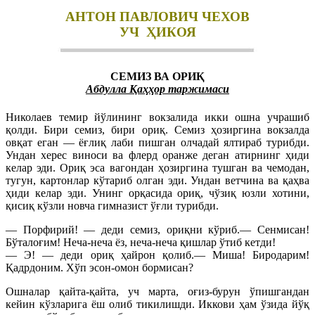
АНТОН ПАВЛОВИЧ ЧЕХОВ
УЧ ҲИКОЯ
СЕМИЗ ВА ОРИҚ
Абдулла Қаҳҳор таржимаси
Николаев темир йўлининг вокзалида икки ошна учрашиб
қолди. Бири семиз, бири ориқ. Семиз ҳозиргина вокзалда
овқат еган — ёғлиқ лаби пишган олчадай ялтираб турибди.
Ундан херес виноси ва флерд оранже деган атирнинг ҳиди
келар эди. Ориқ эса вагондан ҳозиргина тушган ва чемодан,
тугун, картонлар кўтариб олган эди. Ундан ветчина ва қаҳва
ҳиди келар эди. Унинг орқасида ориқ, чўзиқ юзли хотини,
қисиқ кўзли новча гимназист ўғли турибди.
— Порфирий! — деди семиз, ориқни кўриб.— Сенмисан!
Бўталоғим! Неча-неча ёз, неча-неча қишлар ўтиб кетди!
— Э! — деди ориқ ҳайрон қолиб.— Миша! Биродарим!
Қадрдоним. Хўп эсон-омон бормисан?
Ошналар қайта-қайта, уч марта, оғиз-бурун ўпишгандан
кейин кўзларига ёш олиб тикилишди. Иккови ҳам ўзида йўқ