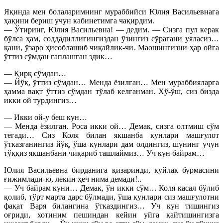
Яқинда мен болаларимнинг мураббийси Юлия Васильевнага
ҳақини бериш учун кабинетимга чақирдим.
— Ўтиринг, Юлия Васильевна! — дедим. — Сизга пул керак
бўлса ҳам, соддадиллигингиздан ўзингиз сўрагани уяласиз…
қани, ўзаро ҳисоблашиб чиқайлик-чи. Маошингизни ҳар ойга
ўттиз сўмдан гаплашган эдик…
— Қирқ сўмдан…
— Йўқ, ўттиз сўмдан… Менда ёзилган… Мен мураббияларга
ҳамма вақт ўттиз сўмдан тўлаб келганман. Хў-ўш, сиз бизда
икки ой турдингиз…
— Икки ой-у беш кун…
— Менда ёзилган. Роса икки ой… Демак, сизга олтмиш сўм
тегади… Сиз Коля билан якшанба кунлари машғулот
ўтказганингиз йўқ, ўша кунлари дам олдингиз, шунинг учун
тўққиз якшанбани чиқариб ташлаймиз… Уч кун байрам…
Юлия Васильевна бирданига қизаринди, куйлак бурмасини
ғижимлади-ю, лекин ҳеч нима демади!..
— Уч байрам куни… Демак, ўн икки сўм… Коля касал бўлиб
қолиб, тўрт марта дарс бўлмади, ўша кунлари сиз машғулотни
фақат Варя билангина ўтказдингиз… Уч кун тишингиз
оғриди, хотиним пешиндан кейин уйга қайтишингизга