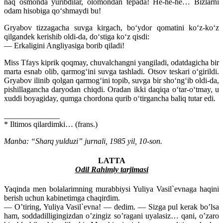
naq osmonda yuribdilar, olomondan tepada! He-he-he… Bizlarni
odam hisobiga qo‘shmaydi bu!
Gryabov tizzagacha suvga kirgach, bo‘ydor qomatini ko‘z-ko‘z
qilgandek kerishib oldi-da, do‘stiga ko‘z qisdi:
— Erkaligini Angliyasiga borib qiladi!
Miss Tfays kiprik qoqmay, chuvalchangni yangiladi, odatdagicha bir
marta esnab olib, qarmog‘ini suvga tashladi. Otsov teskari o‘girildi.
Gryabov ilinib qolgan qarmog‘ini topib, suvga bir sho‘ng‘ib oldi-da,
pishillagancha daryodan chiqdi. Oradan ikki daqiqa o‘tar-o‘tmay, u
xuddi boyagiday, qumga chordona qurib o‘tirgancha baliq tutar edi.
______________
* Iltimos qilardimki… (frans.)
Manba: “Sharq yulduzi” jurnali, 1985 yil, 10-son.
LATTA
Odil Rahimiy tarjimasi
Yaqinda men bolalarimning murabbiysi Yuliya Vasil`evnaga haqini
berish uchun kabinetimga chaqirdim.
— O’tiring, Yuliya Vasil`evna! — dedim. — Sizga pul kerak bo’lsa
ham, soddadilligingizdan o’zingiz so’ragani uyalasiz… qani, o’zaro