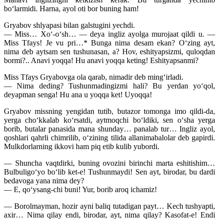
bo‘larmidi. Harna, ayol oti bor buning ham!
Gryabov shlyapasi bilan galstugini yechdi.
— Miss… Xo‘-o‘sh… — deya ingliz ayolga murojaat qildi u. —
Miss Tfays! Je vu pri…* Bunga nima desam ekan? O‘zing ayt,
nima deb aytsam sen tushunasan, a? Hov, eshityapsizmi, quloqdan
bormi?.. Anavi yoqqa! Hu anavi yoqqa keting! Eshityapsanmi?
Miss Tfays Gryabovga ola qarab, nimadir deb ming‘irladi.
— Nima deding? Tushunmadingizmi hali? Bu yerdan yo‘qol,
deyapman senga! Hu ana u yoqqa ket! Uyoqqa!
Gryabov missning yengidan tutib, butazor tomonga imo qildi-da,
yerga cho‘kkalab ko‘rsatdi, aytmoqchi bo‘ldiki, sen o‘sha yerga
borib, butalar panasida mana shunday… panalab tur… Ingliz ayol,
qoshlari qahrli chimrilib, o‘zining tilida allanimabalolar deb gapirdi.
Mulkdorlarning ikkovi ham piq etib kulib yubordi.
— Shuncha vaqtdirki, buning ovozini birinchi marta eshitishim…
Bulbuligo‘yo bo‘lib ket-e! Tushunmaydi! Sen ayt, birodar, bu dardi
bedavoga yana nima dey?
— E, qo‘ysang-chi buni! Yur, borib aroq ichamiz!
— Borolmayman, hozir ayni baliq tutadigan payt… Kech tushyapti,
axir… Nima qilay endi, birodar, ayt, nima qilay? Kasofat-e! Endi