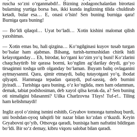
ruscha so‘zni o‘rganmabdi!.. Bizning zodagonchalardan birortasi
bularning yurtiga borsa bas, ikki kunda inglizning tilida chuldirab
ketadi, bular esa… E, onasi o‘lsin! Sen buning burniga qara!
Burniga qara buning!
— Bo‘ldi qilaqol… Uyat bo‘ladi… Xotin kishini malomat qilish
yaxshimas.
— Xotin emas bu, hali qizgina… Ko‘ngilginasi kuyov tusab turgan
bo‘lsalar ham ajabmas. Bilsang, turish-turmushidan chirik hidi
kelayotganday… Eh, birodar, ko‘rgani ko‘zim yo‘q buni! Ko‘zlarini
chaqchaytirib bir qarasa bormi, ko‘nglim ag‘darilay deydi, go‘yo
tirsagimni toshga urib olganday bo‘laman. Buyam baliq ovlaganini
aytmaysanmi. Qara, qimir etmaydi, baliq tutayotgani yo‘q, ibodat
qilyapti. Hammaga tepadan qaraydi, puf-sassiq, deb burnini
jiyiradi… Turishiga qara buning, o‘z ko‘nglida, men ham odamman,
demak, tabiat podshosiman, deb xayol qilsa kerak-da, a? Sen buning
oti nimaligini bilasanmi? Uilka Charlzovna Tfays! Tuf-e!.. Tiling
ham kelishmaydi!
Ingliz ayol o‘zining ismini eshitib, Gryabov tomonga tumshuq burdi,
uni boshdan-oyoq tahqirli bir nazar bilan ko‘zdan o‘tkazdi. Keyin
Gryabovni qo‘yib, Ottsovga qaradi, bunisiga ham nafratini bildirgan
bo‘ldi. Bir so‘z demay, kibru viqoru salobat bilan qaradi.