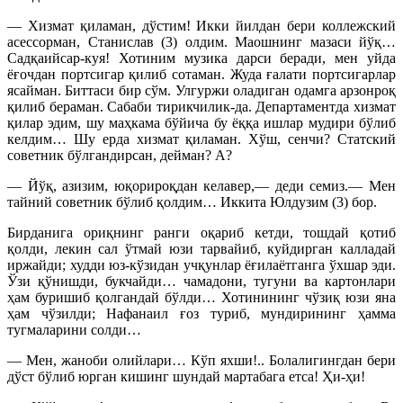
— Хизмат қиламан, дўстим! Икки йилдан бери коллежский
асессорман, Станислав (3) олдим. Маошнинг мазаси йўқ…
Садқаийсар-куя! Хотиним музика дарси беради, мен уйда
ёғочдан портсигар қилиб сотаман. Жуда ғалати портсигарлар
ясайман. Биттаси бир сўм. Улгуржи оладиган одамга арзонроқ
қилиб бераман. Сабаби тирикчилик-да. Департаментда хизмат
қилар эдим, шу маҳкама бўйича бу ёққа ишлар мудири бўлиб
келдим… Шу ерда хизмат қиламан. Хўш, сенчи? Статский
советник бўлгандирсан, дейман? А?
— Йўқ, азизим, юқорироқдан келавер,— деди семиз.— Мен
тайний советник бўлиб қолдим… Иккита Юлдузим (3) бор.
Бирданига ориқнинг ранги оқариб кетди, тошдай қотиб
қолди, лекин сал ўтмай юзи тарвайиб, куйдирган калладай
иржайди; худди юз-кўзидан учқунлар ёғилаётганга ўхшар эди.
Ўзи қўнишди, букчайди… чамадони, тугуни ва картонлари
ҳам буришиб қолгандай бўлди… Хотинининг чўзиқ юзи яна
ҳам чўзилди; Нафанаил ғоз туриб, мундирининг ҳамма
тугмаларини солди…
— Мен, жаноби олийлари… Кўп яхши!.. Болалигингдан бери
дўст бўлиб юрган кишинг шундай мартабага етса! Ҳи-ҳи!