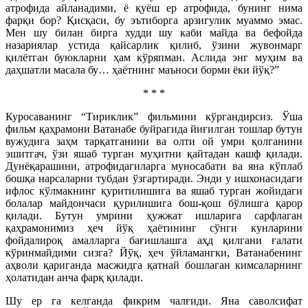
атрофида айланадими, ё қуёш ер атрофида, бунинг нима
фарқи бор? Қисқаси, бу эътиборга арзигулик муаммо эмас.
Мен шу билан бирга худди шу каби майда ва бефойда
назариялар устида қайсарлик қилиб, ўзини жувонмарг
қилётган буюкларни ҳам кўряпман. Аслида энг муҳим ва
даҳшатли масала бу… ҳаётнинг маъноси борми ёки йўқ?”
* * *
Куросаванинг “Тириклик” фильмини кўргандирсиз. Ўша
фильм қаҳрамони Ватанабе буйрагида йиғилган тошлар бутун
вужудига заҳм тарқатганини ва олти ой умри қолганини
эшитгач, ўзи яшаб турган муҳитни қайтадан кашф қилади.
Дунёқарашини, атрофидагиларга муносабати ва яна кўплаб
бошқа нарсаларни тубдан ўзгартиради. Энди у ишхонасидаги
ифлос кўлмакнинг қуритилишига ва яшаб турган жойидаги
болалар майдончаси қурилишига бош-қош бўлишга қарор
қилади. Бутун умрини ҳужжат ишларига сарфлаган
қаҳрамонимиз ҳеч йўқ ҳаётининг сўнги кунларини
фойдалироқ амалларга бағишлашга аҳд қилгани ғалати
кўринмайдими сизга? Йўқ, ҳеч ўйламангки, Ватанабенинг
аҳволи қариганда масжидга қатнай бошлаган кимсаларнинг
ҳолатидан анча фарқ қилади.
Шу ер га келганда фикрим чалғиди. Яна саволсифат