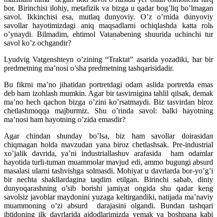
bor. Birinchisi ilohiy, metafizik va bizga u qadar bog’liq bo’lmagan
savol. Ikkinchisi esa, mutlaq dunyoviy. O’z o’rnida dunyoviy
savollar hayotimizdagi aniq maqsadlarni ochiqlashda katta rolь
o’ynaydi. Bilmadim, ehtimol Vatanabening shuurida uchinchi tur
savol ko’z ochgandir?
Lyudvig Vatgenshteyn o’zining “Traktat” asarida yozadiki, har bir
predmetning ma’nosi o’sha predmetning tashqarisidadir.
Bu fikrni ma’no jihatidan portretdagi odam aslida portretda emas
deb ham izohlash mumkin. Agar bir tasvirnigina tahlil qilsak, demak
ma’no hech qachon bizga o’zini ko’rsatmaydi. Biz tasvirdan biroz
chetlashmoqqa majburmiz. Shu o’rinda savol: balki hayotning
ma’nosi ham hayotning o’zida emasdir?
Agar chindan shunday bo’lsa, biz ham savollar doirasidan
chiqmagan holda mavzudan yana biroz chetlashsak. Pre-industrial
xo’jalik davrida, ya’ni industriallashuv arafasida ham odamlar
hayotida turli-tuman muammolar mavjud edi, ammo bugungi absurd
masalasi ularni tashvishga solmasdi. Mohiyat u davrlarda bor-yo’g’i
bir nechta shakllardagina taqdim etilgan. Birinchi sabab, diniy
dunyoqarashning o’sib borishi jamiyat ongida shu qadar keng
savolsiz javoblar maydonini yuzaga keltirgandiki, natijada ma’naviy
muammoning o’zi absurd darajasini olgandi. Bundan tashqari
ibtidoning ilk davrlarida ajdodlarimizda yemak va boshpana kabi