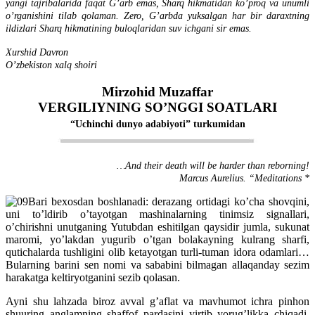
yangi tajribalarida faqat G’arb emas, Sharq hikmatidan ko’proq va unumli
o’rganishini tilab qolaman. Zero, G’arbda yuksalgan har bir daraxtning
ildizlari Sharq hikmatining buloqlaridan suv ichgani sir emas.
Xurshid Davron
O’zbekiston xalq shoiri
Mirzohid Muzaffar
VERGILIYNING SO’NGGI SOATLARI
“Uchinchi dunyo adabiyoti” turkumidan
…And their death will be harder than reborning!
Marcus Aurelius. “Meditations *
Bari bexosdan boshlanadi: derazang ortidagi ko’cha shovqini,
uni to’ldirib o’tayotgan mashinalarning tinimsiz signallari,
o’chirishni unutganing Yutubdan eshitilgan qaysidir jumla, sukunat
maromi, yo’lakdan yugurib o’tgan bolakayning kulrang sharfi,
qutichalarda tushligini olib ketayotgan turli-tuman idora odamlari…
Bularning barini sen nomi va sababini bilmagan allaqanday sezim
harakatga keltiryotganini sezib qolasan.
Ayni shu lahzada biroz avval g’aflat va mavhumot ichra pinhon
shuuring anglamning shaffof pardasini yirtib yorug’likka chiqadi.