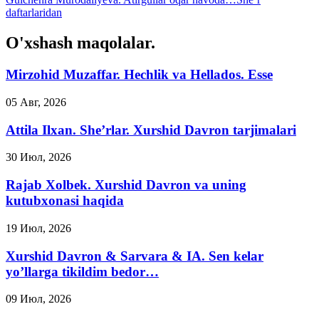
daftarlaridan
O'xshash maqolalar.
Mirzohid Muzaffar. Hechlik va Hellados. Esse
05 Авг, 2026
Attila Ilxan. She’rlar. Xurshid Davron tarjimalari
30 Июл, 2026
Rajab Xolbek. Xurshid Davron va uning
kutubxonasi haqida
19 Июл, 2026
Xurshid Davron & Sarvara & IA. Sen kelar
yo’llarga tikildim bedor…
09 Июл, 2026