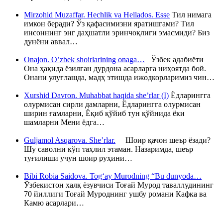
Mirzohid Muzaffar. Hechlik va Hellados. Esse
Тил нимага
имкон беради? Ўз қафасимизни яратишгами? Тил
инсоннинг энг даҳшатли эринчоқлиги эмасмиди? Биз
дунёни аввал…
Onajon. O’zbek shoirlarining onaga…
Ўзбек адабиёти
Она ҳақида ёзилган дурдона асарларга ниҳоятда бой.
Онани улуғлашда, мадҳ этишда ижодкорларимиз чин…
Xurshid Davron. Muhabbat haqida she’rlar (I)
Ёдларингга
олурмисан сирли дамларни, Ёдларингга олурмисан
ширин ғамларни, Ёқиб қўйиб тун қўйнида ёки
шамларни Мени ёдга…
Guljamol Asqarova. She’rlar.
Шоир қачон шеър ёзади?
Шу саволни кўп таҳлил этаман. Назаримда, шеър
туғилиши учун шоир руҳини…
Bibi Robia Saidova. Tog‘ay Murodning “Bu dunyoda…
Ўзбекистон халқ ёзувчиси Тоғай Мурод таваллудининг
70 йиллиги Тоғай Муроднинг ушбу романи Кафка ва
Камю асарлари…