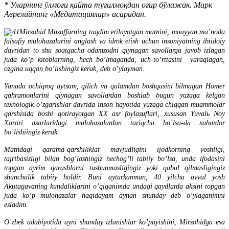
* Уларнинг ўлмоғи қайта туғилмоқдан оғир бўлажак. Марк
Аврелийнинг «Медитациялар» асаридан.
Mirzohid Muzaffarning taqdim etilayotgan matnini, muayyan ma’noda
falsafiy mulohazalarini anglash va idrok etish uchun insoniyatning ibtidoiy
davridan to shu soatgacha odamzodni qiynagan savollarga javob izlagan
juda ko’p kitoblarning, hech bo’lmaganda, uch-to’rttasini varaqlagan,
ozgina uqqan bo’lishingiz kerak, deb o’ylayman.
Yanada ochiqroq aytsam, qilich va qalamdan boshqasini bilmagan Homer
qahramonlarini qiynagan savollardan boshlab bugun yuzaga kelgan
texnologik o’zgarishlar davrida inson hayotida yuzaga chiqqan muammolar
qarshisida boshi qotirayotgan XX asr foylasuflari, xususan Yuvalь Noy
Xarari asarlaridagi mulohazalardan tariqcha bo’lsa-da xabardor
bo’lishiingiz kerak.
Matndagi qarama-qarshiliklar mavjudligini ijodkorning yoshligi,
tajribasizligi bilan bog’lashingiz nechog’li tabiiy bo’lsa, unda ifodasini
topgan ayrim qarashlarni tushunmasligingiz yoki qabul qilmasligingiz
shunchalik tabiiy holdir. Buni aytarkanman, 40 yilcha avval yosh
Akutagavaning kundaliklarini o’qiganimda undagi qaydlarda aksini topgan
juda ko’p mulohazalar haqidayam aynan shunday deb o’ylaganimni
esladim.
O’zbek adabiyotida ayni shunday izlanishlar ko’payishini, Mirzohidga esa