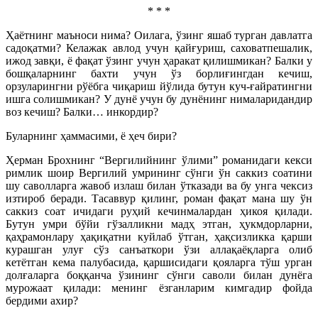
* * *
Ҳаётнинг маъноси нима? Оилага, ўзинг яшаб турган давлатга
садоқатми? Келажак авлод учун қайғуриш, саховатпешалик,
ижод завқи, ё фақат ўзинг учун ҳаракат қилишмикан? Балки у
бошқаларнинг бахти учун ўз борлиғингдан кечиш,
орзуларингни рўёбга чиқариш йўлида бутун куч-ғайратингни
ишга солишмикан? У дунё учун бу дунёнинг нималаридандир
воз кечиш? Балки… инкордир?
Буларнинг ҳаммасими, ё ҳеч бири?
Ҳерман Брохнинг “Вергилийнинг ўлими” романидаги кекси
римлик шоир Вергилий умрининг сўнги ўн саккиз соатини
шу саволларга жавоб излаш билан ўтказади ва бу унга чексиз
изтироб беради. Тасаввур қилинг, роман фақат мана шу ўн
саккиз соат ичидаги руҳий кечинмалардан ҳикоя қилади.
Бутун умри бўйи гўзалликни мадҳ этган, ҳукмдорларни,
қаҳрамонлару ҳақиқатни куйлаб ўтган, ҳақсизликка қарши
курашган улуғ сўз санъаткори ўзи аллақаёқларга олиб
кетётган кема палубасида, қаршисидаги қояларга тўш урган
долғаларга боққанча ўзининг сўнги саволи билан дунёга
мурожаат қилади: менинг ёзганларим кимгадир фойда
бердими ахир?