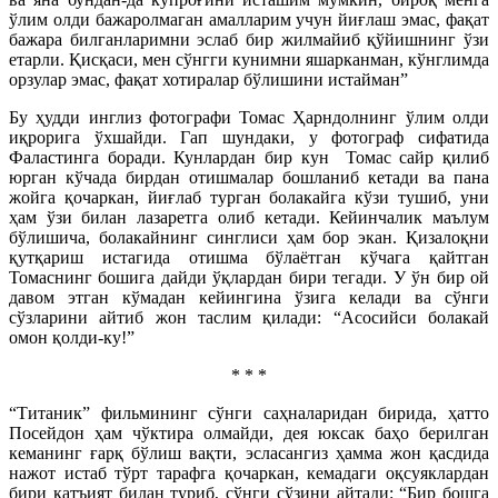
ўлим олди бажаролмаган амалларим учун йиғлаш эмас, фақат
бажара билганларимни эслаб бир жилмайиб қўйишнинг ўзи
етарли. Қисқаси, мен сўнгги кунимни яшарканман, кўнглимда
орзулар эмас, фақат хотиралар бўлишини истайман”
Бу ҳудди инглиз фотографи Томас Ҳарндолнинг ўлим олди
иқрорига ўхшайди. Гап шундаки, у фотограф сифатида
Фаластинга боради. Кунлардан бир кун Томас сайр қилиб
юрган кўчада бирдан отишмалар бошланиб кетади ва пана
жойга қочаркан, йиғлаб турган болакайга кўзи тушиб, уни
ҳам ўзи билан лазаретга олиб кетади. Кейинчалик маълум
бўлишича, болакайнинг синглиси ҳам бор экан. Қизалоқни
қутқариш истагида отишма бўлаётган кўчага қайтган
Томаснинг бошига дайди ўқлардан бири тегади. У ўн бир ой
давом этган кўмадан кейингина ўзига келади ва сўнги
сўзларини айтиб жон таслим қилади: “Асосийси болакай
омон қолди-ку!”
* * *
“Титаник” фильмининг сўнги саҳналаридан бирида, ҳатто
Посейдон ҳам чўктира олмайди, дея юксак баҳо берилган
кеманинг ғарқ бўлиш вақти, эсласангиз ҳамма жон қасдида
нажот истаб тўрт тарафга қочаркан, кемадаги оқсуяклардан
бири қатъият билан туриб, сўнги сўзини айтади: “Бир бошга