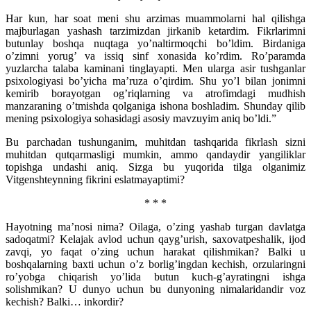
Har kun, har soat meni shu arzimas muammolarni hal qilishga
majburlagan yashash tarzimizdan jirkanib ketardim. Fikrlarimni
butunlay boshqa nuqtaga yo’naltirmoqchi bo’ldim. Birdaniga
o’zimni yorug’ va issiq sinf xonasida ko’rdim. Ro’paramda
yuzlarcha talaba kaminani tinglayapti. Men ularga asir tushganlar
psixologiyasi bo’yicha ma’ruza o’qirdim. Shu yo’l bilan jonimni
kemirib borayotgan og’riqlarning va atrofimdagi mudhish
manzaraning o’tmishda qolganiga ishona boshladim. Shunday qilib
mening psixologiya sohasidagi asosiy mavzuyim aniq bo’ldi.”
Bu parchadan tushunganim, muhitdan tashqarida fikrlash sizni
muhitdan qutqarmasligi mumkin, ammo qandaydir yangiliklar
topishga undashi aniq. Sizga bu yuqorida tilga olganimiz
Vitgenshteynning fikrini eslatmayaptimi?
* * *
Hayotning ma’nosi nima? Oilaga, o’zing yashab turgan davlatga
sadoqatmi? Kelajak avlod uchun qayg’urish, saxovatpeshalik, ijod
zavqi, yo faqat o’zing uchun harakat qilishmikan? Balki u
boshqalarning baxti uchun o’z borlig’ingdan kechish, orzularingni
ro’yobga chiqarish yo’lida butun kuch-g’ayratingni ishga
solishmikan? U dunyo uchun bu dunyoning nimalaridandir voz
kechish? Balki… inkordir?