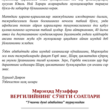
хусусан Юваль Ной Харари асарларидаги мулоҳазалардан тариқча
бўлса-да хабардор бўлишиингиз керак.
Матндаги қарама-қаршиликлар мавжудлигини ижодкорнинг ёшлиги,
тажрибасизлиги билан боғлашингиз нечоғли табиий бўлса, унда
ифодасини топган айрим қарашларни тушунмаслигингиз ёки қабул
қилмаслигингиз шунчалик табиий ҳолдир. Буни айтарканман, 40 йилча
аввал ёш Акутагаванинг кундаликларини ўқиганимда ундаги қайдларда
аксини топган жуда кўп мулоҳазалар ҳақидаям айнан шундай деб
ўйлаганимни эсладим.
Ўзбек адабиётида айни шундай изланишлар кўпайишини, Мирзоҳидга
эса янги тажрибаларида фақат Ғарб эмас, Шарқ ҳикматидан кўпроқ
ва унумли ўрганишини тилаб қоламан. Зеро, Ғарбда юксалган ҳар бир
дарахтнинг илдизлари Шарқ ҳикматининг булоқларидан сув ичгани сир
эмас.
Хуршид Даврон
Ўзбекистон халқ шоири
Мирзоҳид Музаффар
ВЕРГИЛИЙНИНГ СЎНГГИ СОАТЛАРИ
“Учинчи дунё адабиёти” туркумидан