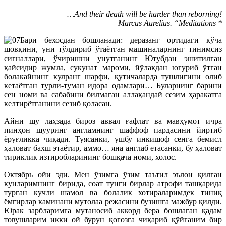
…And their death will be harder than reborning!
Marcus Aurelius. “Meditations *
Бари бехосдан бошланади: деразанг ортидаги кўча
шовқини, уни тўлдириб ўтаётган машиналарнинг тинимсиз
сигналлари, ўчиришни унутганинг Ютубдан эшитилган
қайсидир жумла, сукунат мароми, йўлакдан югуриб ўтган
болакайнинг кулранг шарфи, қутичаларда тушлигини олиб
кетаётган турли-туман идора одамлари… Буларнинг барини
сен номи ва сабабини билмаган аллақандай сезим ҳаракатга
келтирётганини сезиб қоласан.
Айни шу лаҳзада бироз аввал ғафлат ва мавҳумот ичра
пинҳон шууринг англамнинг шаффоф пардасини йиртиб
ёруғликка чиқади. Туясанки, ушбу инкишоф сенга бемисл
ҳаловат бахш этаётир, аммо… яна англаб етасанки, бу ҳаловат
тириклик изтиробларининг бошқача номи, холос.
Октябрь ойи эди. Мен ўзимга ўзим таътил эълон қилган
кунларимнинг бирида, соат тунги бирлар атрофи ташқарида
турган кучли шамол ва болалик хотираларимдек тиниқ
ёмғирлар каминани мутолаа режасини бузишга мажбур қилди.
Юрак зарбларимга мутаносиб аккорд бера бошлаган қадам
товушларим икки ой бурун қоғозга чиқариб қўйганим бир