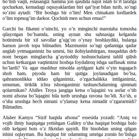
bo’lish vaqti, eslasangiz hamma jon qasdida najot istab to’rt tarafga
qocharkan, kemadagi oqsuyaklardan biri qat’iyat bilan turib, so’ngi
so’zini aytadi: “Bir boshga bir o’lim! Men chinakam lordlardek
o’lim topmog’im darkor. Qochish men uchun emas!”
Garchi bu filьmni o’ninchi, yo o’n minginchi marotaba tomosha
qilayotgan bo’lsamda, uning aynan shu sahnasiga kelganda
botinimda bir xil savollar g’ujg’on o’ynay boshlaydiki, bularga
hamon javob topa bilmadim. Mazmunini so’ngi qatlamiga qadar
anglab yetmaganimiz bu umrni, biz ilohiylashtirgan, muqaddas deb
nom bergan minglarcha g’ayrioddiy tushunchalarni tahlil qilish
uchun ketkazgan vaqtimizni boshqa foydaliroq ishga sarflasak nima
bo’lardi? Va agar mashhur misolda aytilgani kabi o’yin tugagach
shoh ham, piyoda ham bir qutiga joylanadigan bo’lsa,
qahramonlikka iddao qilganimiz, o’zgachalikka intilganimiz,
umuman, tiriklik ichra ishonganimiz tushunchalarning qimmati
qolarmikan? Ahilles Troya jangiga ketsa o’lajagini va asrlar o’tib
nomi afsona bo’lajagini bila turib urushga ravona bo’ldi. Xo’sh, u
o’sha urushga hech nimani o’ylamay ketsa nimadir o’zgararmidi?
Bilmadim.
Alьber Kamyu “Sizif haqida afsona” essesida yozadi: “Aniq va
vojib ilmiy haqiqatga yetishgan Galiley o’sha haqiqat boshiga balo
olib kelgani bois o’z fikridan qaytdi. Bir hisobdan uning qilgan
ishini oqlayman. Bu haqiqat bir odamning umriga zomin bo’lishga