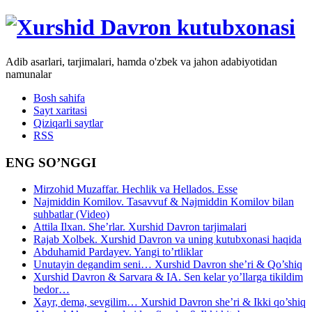
Adib asarlari, tarjimalari, hamda o'zbek va jahon adabiyotidan
namunalar
Bosh sahifa
Sayt xaritasi
Qiziqarli saytlar
RSS
ENG SO’NGGI
Mirzohid Muzaffar. Hechlik va Hellados. Esse
Najmiddin Komilov. Tasavvuf & Najmiddin Komilov bilan
suhbatlar (Video)
Attila Ilxan. She’rlar. Xurshid Davron tarjimalari
Rajab Xolbek. Xurshid Davron va uning kutubxonasi haqida
Abduhamid Pardayev. Yangi to’rtliklar
Unutayin degandim seni… Xurshid Davron she’ri & Qo’shiq
Xurshid Davron & Sarvara & IA. Sen kelar yo’llarga tikildim
bedor…
Xayr, dema, sevgilim… Xurshid Davron she’ri & Ikki qo’shiq