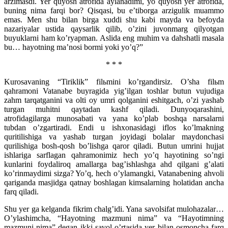
arzimasdi. Yer quyosh atrofida aylanadimi, yo quyosh yer atrofida,
buning nima farqi bor? Qisqasi, bu e’tiborga arzigulik muammo
emas. Men shu bilan birga xuddi shu kabi mayda va befoyda
nazariyalar ustida qaysarlik qilib, o’zini juvonmarg qilyotgan
buyuklarni ham ko’ryapman. Aslida eng muhim va dahshatli masala
bu… hayotning ma’nosi bormi yoki yo’q?”
* * *
Kurosavaning “Tiriklik” filьmini ko’rgandirsiz. O’sha filьm
qahramoni Vatanabe buyragida yig’ilgan toshlar butun vujudiga
zahm tarqatganini va olti oy umri qolganini eshitgach, o’zi yashab
turgan muhitni qaytadan kashf qiladi. Dunyoqarashini,
atrofidagilarga munosabati va yana ko’plab boshqa narsalarni
tubdan o’zgartiradi. Endi u ishxonasidagi iflos ko’lmakning
quritilishiga va yashab turgan joyidagi bolalar maydonchasi
qurilishiga bosh-qosh bo’lishga qaror qiladi. Butun umrini hujjat
ishlariga sarflagan qahramonimiz hech yo’q hayotining so’ngi
kunlarini foydaliroq amallarga bag’ishlashga ahd qilgani g’alati
ko’rinmaydimi sizga? Yo’q, hech o’ylamangki, Vatanabening ahvoli
qariganda masjidga qatnay boshlagan kimsalarning holatidan ancha
farq qiladi.
Shu yer ga kelganda fikrim chalg’idi. Yana savolsifat mulohazalar…
O’ylashimcha, “Hayotning mazmuni nima” va “Hayotimning
mazmuni nima” degan ikki savol o’rtasida yer bilan osmoncha farq