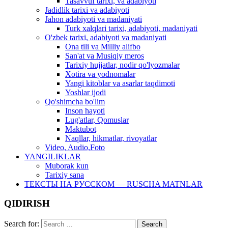
Tasavvuf tarixi, va adabiyoti
Jadidlik tarixi va adabiyoti
Jahon adabiyoti va madaniyati
Turk xalqlari tarixi, adabiyoti, madaniyati
O'zbek tarixi, adabiyoti va madaniyati
Ona tili va Milliy alifbo
San'at va Musiqiy meros
Tarixiy hujjatlar, nodir qo'lyozmalar
Xotira va yodnomalar
Yangi kitoblar va asarlar taqdimoti
Yoshlar ijodi
Qo'shimcha bo'lim
Inson hayoti
Lug'atlar, Qomuslar
Maktubot
Naqllar, hikmatlar, rivoyatlar
Video, Audio,Foto
YANGILIKLAR
Muborak kun
Tarixiy sana
ТЕКСТЫ НА РУССКОМ — RUSCHA MATNLAR
QIDIRISH
Search for: