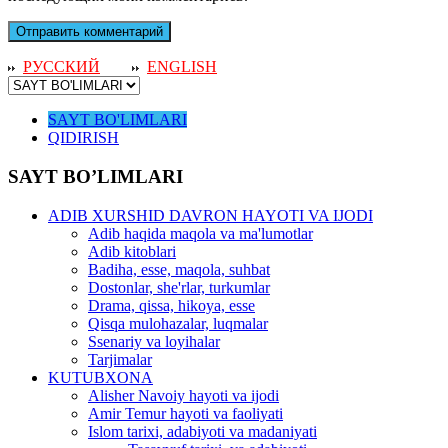
РУССКИЙ
ENGLISH
SAYT BO'LIMLARI
QIDIRISH
SAYT BO’LIMLARI
ADIB XURSHID DAVRON HAYOTI VA IJODI
Adib haqida maqola va ma'lumotlar
Adib kitoblari
Badiha, esse, maqola, suhbat
Dostonlar, she'rlar, turkumlar
Drama, qissa, hikoya, esse
Qisqa mulohazalar, luqmalar
Ssenariy va loyihalar
Tarjimalar
KUTUBXONA
Alisher Navoiy hayoti va ijodi
Amir Temur hayoti va faoliyati
Islom tarixi, adabiyoti va madaniyati