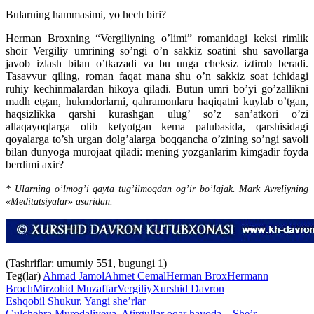
Bularning hammasimi, yo hech biri?
Herman Broxning “Vergiliyning o’limi” romanidagi keksi rimlik
shoir Vergiliy umrining so’ngi o’n sakkiz soatini shu savollarga
javob izlash bilan o’tkazadi va bu unga cheksiz iztirob beradi.
Tasavvur qiling, roman faqat mana shu o’n sakkiz soat ichidagi
ruhiy kechinmalardan hikoya qiladi. Butun umri bo’yi go’zallikni
madh etgan, hukmdorlarni, qahramonlaru haqiqatni kuylab o’tgan,
haqsizlikka qarshi kurashgan ulug’ so’z san’atkori o’zi
allaqayoqlarga olib ketyotgan kema palubasida, qarshisidagi
qoyalarga to’sh urgan dolg’alarga boqqancha o’zining so’ngi savoli
bilan dunyoga murojaat qiladi: mening yozganlarim kimgadir foyda
berdimi axir?
* Ularning o’lmog’i qayta tug’ilmoqdan og’ir bo’lajak. Mark Avreliyning
«Meditatsiyalar» asaridan.
(Tashriflar: umumiy 551, bugungi 1)
Teg(lar)
Ahmad Jamol
Ahmet Cemal
Herman Brox
Hermann
Broch
Mirzohid Muzaffar
Vergiliy
Xurshid Davron
Eshqobil Shukur. Yangi she’rlar
Gulchehra Murodaliyeva. Atirgullar oqar havoda…She’r