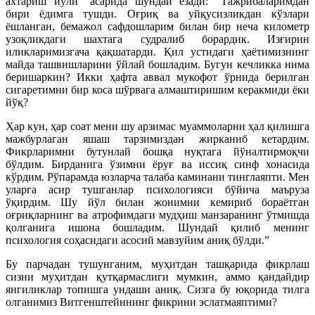
ахтариш йўли” асарида шундай ёзади: “Тажрибаларимдан
бири ёдимга тушди. Оғриқ ва уйқусизликдан кўзлари
ёшланган, бемажол сафдошларим билан бир неча километр
узоқликдаги шахтага судралиб борардик. Изғирин
иликларимизгача қақшатарди. Қил устидаги ҳаётимизнинг
майда ташвишларини ўйлай бошладим. Бугун кечликка нима
беришаркин? Икки ҳафта аввал мукофот ўрнида берилган
сигаретимни бир коса шўрвага алмаштиришим керакмиди ёки
йўқ?
Ҳар кун, ҳар соат мени шу арзимас муаммоларни ҳал қилишга
мажбурлаган яшаш тарзимиздан жирканиб кетардим.
Фикрларимни бутунлай бошқа нуқтага йўналтирмоқчи
бўлдим. Бирданига ўзимни ёруғ ва иссиқ синф хонасида
кўрдим. Рўпарамда юзларча талаба каминани тинглаяпти. Мен
уларга асир тушганлар психологияси бўйича маъруза
ўқирдим. Шу йўл билан жонимни кемириб бораётган
оғриқларнинг ва атрофимдаги мудҳиш манзаранинг ўтмишда
қолганига ишона бошладим. Шундай қилиб менинг
психология соҳасидаги асосий мавзуйим аниқ бўлди.”
Бу парчадан тушунганим, муҳитдан ташқарида фикрлаш
сизни муҳитдан қутқармаслиги мумкин, аммо қандайдир
янгиликлар топишга ундаши аниқ. Сизга бу юқорида тилга
олганимиз Витгенштейннинг фикрини эслатмаяптими?