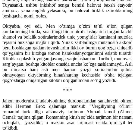
Tuyasanki, ushbu inkishof senga bemisl halovat baxsh etayotir,
ammo… yana anglab yetasanki, bu halovat tiriklik iztiroblarining
boshqacha nomi, xolos.
Oktyabrь oyi edi. Men o’zimga o’zim ta’til e’lon qilgan
kunlarimning birida, soat tungi birlar atrofi tashqarida turgan kuchli
shamol va bolalik xotiralarimdek tiniq yomg’irlar kaminani mutolaa
rejasini buzishga majbur qildi. Yurak zarblarimga mutanosib akkord
bera boshlagan qadam tovushlarim ikki oy burun qog’ozga chiqarib
qo’yganim bir kitobga tomon harakatlanyotganimni eslatib turardi.
Kitoblar qalashib yotgan javonga yaqinlashaman. Turibdi, muqovasi
sarg’aygan, boshqa kitoblar orasida uncha ko’zga tashlanmaydi. Asli
bu nimarsa ham asli men hamon yozgi xotiralardan qutula
olmayotgan oktyabrning binafsharang kechasida, o’sha tejalgan
qog’ozlarga chiqarilgan kitobni o’qiganimdan so’ng yozildi.
* * *
Jahon modernistik adabiyotining durdonalaridan sanaluvchi olmon
adibi Herman Brox qalamiga mansub “Vergiliyning o’limi”
romanini turk tiliga afsonaviy tarjimon Ahmad Jamol (Ahmet
Cemal) tarjima qilgan. Romanning kirish so’zida tarjimon bir narsani
ochiqlab, yozadiki, u mazkur asar tarjimasi ustida qirq yil ter
to’kibdi.