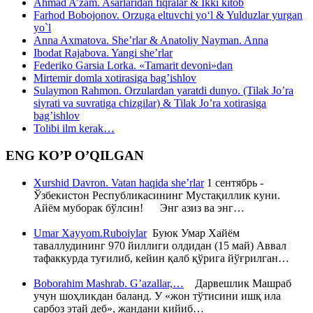
Ahmad A’zam. Asarlaridan fiqralar & Ikki kitob
Farhod Bobojonov. Orzuga eltuvchi yo‘l & Yulduzlar yurgan
yo`l
Anna Axmatova. She’rlar & Anatoliy Nayman. Anna
Ibodat Rajabova. Yangi she’rlar
Federiko Garsia Lorka. «Tamarit devoni»dan
Mirtemir domla xotirasiga bag’ishlov
Sulaymon Rahmon. Orzulardan yaratdi dunyo. (Tilak Jo’ra
siyrati va suvratiga chizgilar) & Tilak Jo’ra xotirasiga
bag’ishlov
Tolibi ilm kerak…
ENG KO’P O’QILGAN
Xurshid Davron. Vatan haqida she’rlar
1 сентябрь -
Ўзбекистон Республикасининг Мустақиллик куни.
Айём муборак бўлсин! Энг азиз ва энг…
Umar Xayyom.Ruboiylar
Буюк Умар Хайём
таваллудининг 970 йиллиги олдидан (15 май) Аввал
тафаккурда туғилиб, кейин қалб қўрига йўғрилган…
Boborahim Mashrab. G’azallar,…
Дарвешлик Машраб
учун шоҳликдан баланд. У «жон тўтисини ишқ ила
сарбоз этай деб», жандани кийиб…