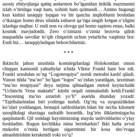
asosiy ehtiyojlarga qattiq andarmon bo’lganidan tiriklik mazmunini
izlab o’tirishga vaqt ham, xohish ham qolmasdi… Ammo bugungi
kun kishisi taraqqiy topgan va bir qancha inqiloblarni boshidan
o’tkazgan homo deus sifatida zuhurot qa’riga singib ketgan o’zligini
izlashga majbur. U endi non va olovga qul homo sapiens emas, balki
kosmik mavjudotdir. Zero o’zimizni o’zimiz bezovta qilish
maqsadida savollar to’qib chiqarish uchun yetarlicha vaqtimiz bor.
Endi biz… taraqqiylashgan bekorchilarmiz.
* * *
Ikkinchi jahon urushida kontslegrlardagi Holokostdan omon
chiqqan kamsonli yahudiylar ichida Viktor Frankl ham bor edi.
Frankl urushdan so’ng “Logoterapiya” nomli metodni kashf qiladi.
Yunon tilida “ma’no” bo’lgan “logos” so’zidan yaratilgan, taxminan
“ma’no terapiyasi” deya tarjima qilinadigan metod keyinchalik
“Uchinchi Vena maktabi” kitobi orqali ommalashib ketdi.Frankl
“Insonning ma’no axtarish yo’li” asarida shunday yozadi:
“Tajribalarimdan biri yodimga tushdi. Og’riq va uyqusizlikdan
ko’zlari yoshlangan, bemajol safdoshlarim bilan bir necha kilometr
uzoqlikdagi shaxtaga sudralib borardik. Izg’irin iliklarimizgacha
qaqshatardi. Qil ustidagi hayotimizning mayda tashvishlarini o’ylay
boshladim. Bugun kechlikka nima berisharkin? Ikki hafta avval
mukofot o’rnida berilgan sigaretimni bir kosa sho’rvaga
almashtirishim kerakmidi yoki yo’q?