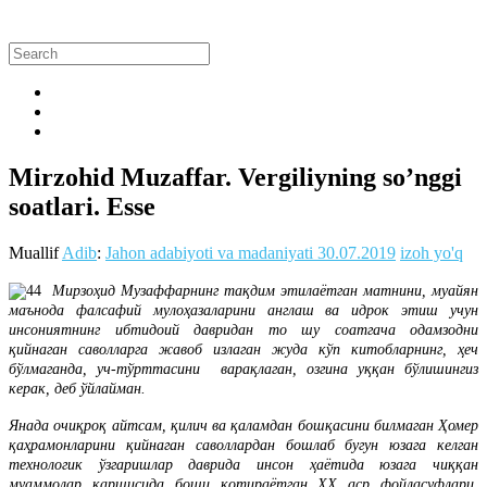
Mirzohid Muzaffar. Vergiliyning so’nggi
soatlari. Esse
Muallif
Adib
:
Jahon adabiyoti va madaniyati
30.07.2019
izoh yo'q
Мирзоҳид Музаффарнинг тақдим этилаётган матнини, муайян
маънода фалсафий мулоҳазаларини англаш ва идрок этиш учун
инсониятнинг ибтидоий давридан то шу соатгача одамзодни
қийнаган саволларга жавоб излаган жуда кўп китобларнинг, ҳеч
бўлмаганда, уч-тўрттасини варақлаган, озгина уққан бўлишингиз
керак, деб ўйлайман.
Янада очиқроқ айтсам, қилич ва қаламдан бошқасини билмаган Ҳомер
қаҳрамонларини қийнаган саволлардан бошлаб бугун юзага келган
технологик ўзгаришлар даврида инсон ҳаётида юзага чиққан
муаммолар қаршисида боши қотираётган ХХ аср фойласуфлари,