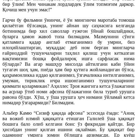
бир ўлим! Мен чинакам лордлардек ўлим топмоғим даркор.
Қочиш мен учун эмас!”
Гарчи бу фильмни ўнинчи, ё ўн мингинчи маротаба томоша
қилаётган бўлсамда, унинг айнан шу саҳнасига келганда
ботинимда бир хил саволлар ғужғон ўйнай бошлайдики,
буларга ҳамон жавоб топа билмадим. Мазмунини сўнги
қатламига қадар англаб етмаганимиз бу умрни, биз
илоҳийлаштирган, муқаддас деб ном берган мингларча
ғайриоддий тушунчаларни таҳлил қилиш учун кетказган
вақтимизни бошқа фойдалироқ ишга сарфласак нима
бўларди? Ва агар машҳур мисолда айтилгани каби ўйин
тугагач шоҳ ҳам, пиёда ҳам бир қутига жойланадиган бўлса,
қаҳрамонликка иддао қилганимиз, ўзгачаликка интилганимиз,
умуман, тириклик ичра ишонганимиз тушунчаларнинг
қиммати қолармикан? Аҳиллес Троя жангига кетса ўлажагини
ва асрлар ўтиб номи афсона бўлажагини била туриб урушга
равона бўлди. Хўш, у ўша урушга ҳеч нимани ўйламай кетса
нимадир ўзгарармиди? Билмадим.
Альбер Камю “Сизиф ҳақида афсона” эссесида ёзади: “Аниқ
ва вожиб илмий ҳақиқатга етишган Галилей ўша ҳақиқат
бошига бало олиб келгани боис ўз фикридан қайтди. Бир
ҳисобдан унинг қилган ишини оқлайман. Бу ҳақиқат бир
одамнинг умрига зомин бўлишга арзимасди. Ер қуёш