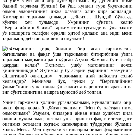
ва ўзим учун янги бир дунё яратаман. Бу дунёнинг номи
бадиий таржима бўлсин! Ва ўша кундан турк ўқувчисини
олмон адабиётининг инжа оламига олиб кира бошлайди.
Кимларни таржима қилмади, дейсиз…. Шундай бўлса-да
кўнгли ҳеч тўлмасди. Умрининг сўнгига келиб
“Вергилийнинг ўлими” таржимасини тугатади ва ўша заҳоти
ўз ноширига телефон орқали ҳитоб қилади: ана энди мени
таржимон, деб тан олишингиз мумкин!
Умрининг қирқ йилини бир асар таржимасига
бағишлаган ва фақат ўша таржимани битирибгина ўзига
таржимон мақомини раво кўрган Аҳмад Жамолга бунча сабр
қаердан келди? Эҳтимол, ушбу матонатнинг дояси
қийинчиликдир? Эҳтимол у бу асарни умрининг мазмунига
айлантириб олгандиру таржимани атай пайсалга солиб
келгандир? Менимча йўқ, чунки у “Вергилийнинг
ўлими”нинг турк тилида ўн саккизта вариантини яратган ва
энг сўнгисинигина нашрга муносиб деб топган.
Унинг таржимаи ҳолини ўрганарканман, кундалигимга бир-
икки фикр қоралаб қўйган эканман: “Мен бу ҳаётдан нима
олмоқчиман? Умуман, бизларни айнан нима хушбахт қила
олиши муҳим эмас, негаки унга эришгач фақат ичимиздаги
онгимиз остидаги эҳтиёж катакларини тўлдирган бўламиз,
холос. Мен… Мен шунчаки ўз ишларим билан фахрланишни
ва яна бундан-да кўпроғини исташим мумкин, бироқ менга