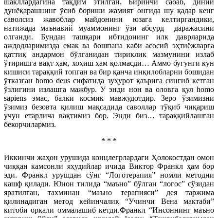
шакллардагина тақдим этилган. Биринчи сабаб, диний
дунёқарашнинг ўсиб бориши жамият онгида шу қадар кенг
саволсиз жавоблар майдонини юзага келтиргандики,
натижада маънавий муаммонинг ўзи абсурд даражасини
олганди. Бундан ташқари ибтидонинг илк даврларида
аждодларимизда емак ва бошпана каби асосий эҳтиёжларга
қаттиқ андармон бўлганидан тириклик мазмунини излаб
ўтиришга вақт ҳам, хоҳиш ҳам қолмасди… Аммо бугунги кун
кишиси тараққий топган ва бир қанча инқилобларни бошидан
ўтказган homo deus сифатида зуҳурот қаърига сингиб кетган
ўзлигини излашга мажбур. У энди нон ва оловга қул homo
sapiens эмас, балки космик мавжудотдир. Зеро ўзимизни
ўзимиз безовта қилиш мақсадида саволлар тўқиб чиқариш
учун етарлича вақтимиз бор. Энди биз… тараққийлашган
бекорчилармиз.
* * *
Иккинчи жаҳон урушида концлегрлардаги Ҳолокостдан омон
чиққан камсонли яҳудийлар ичида Виктор Франкл ҳам бор
эди. Франкл урушдан сўнг “Логотерапия” номли методни
кашф қилади. Юнон тилида “маъно” бўлган “логос” сўзидан
яратилган, тахминан “маъно терапияси” дея таржима
қилинадиган метод кейинчалик “Учинчи Вена мактаби”
китоби орқали оммалашиб кетди.Франкл “Инсоннинг маъно