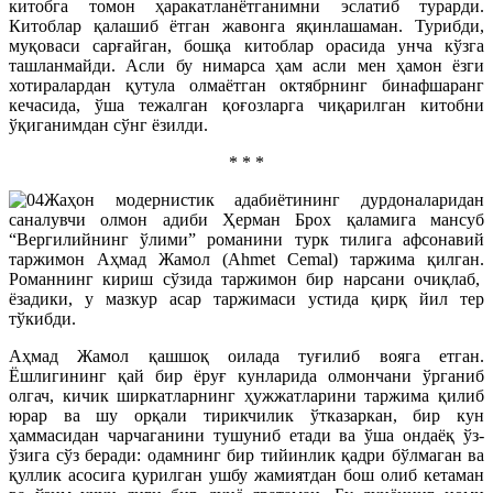
китобга томон ҳаракатланётганимни эслатиб турарди.
Китоблар қалашиб ётган жавонга яқинлашаман. Турибди,
муқоваси сарғайган, бошқа китоблар орасида унча кўзга
ташланмайди. Асли бу нимарса ҳам асли мен ҳамон ёзги
хотиралардан қутула олмаётган октябрнинг бинафшаранг
кечасида, ўша тежалган қоғозларга чиқарилган китобни
ўқиганимдан сўнг ёзилди.
* * *
Жаҳон модернистик адабиётининг дурдоналаридан
саналувчи олмон адиби Ҳерман Брох қаламига мансуб
“Вергилийнинг ўлими” романини турк тилига афсонавий
таржимон Аҳмад Жамол (Ahmet Cemal) таржима қилган.
Романнинг кириш сўзида таржимон бир нарсани очиқлаб,
ёзадики, у мазкур асар таржимаси устида қирқ йил тер
тўкибди.
Аҳмaд Жамол қашшоқ оилада туғилиб вояга етган.
Ёшлигининг қай бир ёруғ кунларида олмончани ўрганиб
олгач, кичик ширкатларнинг ҳужжатларини таржима қилиб
юрар ва шу орқали тирикчилик ўтказаркан, бир кун
ҳаммасидан чарчаганини тушуниб етади ва ўша ондаёқ ўз-
ўзига сўз беради: одамнинг бир тийинлик қадри бўлмаган ва
қуллик асосига қурилган ушбу жамиятдан бош олиб кетаман