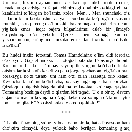
Umuman, bizlarni aynan nima xushbaxt qila olishi muhim emas,
negaki unga erishgach faqat ichimizdagi ongimiz ostidagi ehtiyoj
kataklarini to’ldirgan bo’lamiz, xolos. Men… Men shunchaki o’z
ishlarim bilan faxrlanishni va yana bundan-da ko’prog’ini istashim
mumkin, biroq menga o’lim oldi bajarolmagan amallarim uchun
yig’lash emas, faqat bajara bilganlarimni eslab bir jilmayib
qo’yishning o’zi yetarli. Qisqasi, men so’nggi kunimni
yasharkanman, ko’nglimda orzular emas, faqat xotiralar bo’lishini
istayman”
Bu huddi ingliz fotografi Tomas Harndolning o’lim oldi iqroriga
o’xshaydi. Gap shundaki, u fotograf sifatida Falastinga boradi.
Kunlardan bir kun Tomas sayr qilib yurgan ko’chada birdan
otishmalar boshlanib ketadi va pana joyga qocharkan, yig’lab turgan
bolakayga ko’zi tushib, uni ham o’zi bilan lazaretga olib ketadi.
Keyinchalik ma’lum bo’lishicha, bolakayning singlisi ham bor ekan.
Qizaloqni qutqarish istagida otishma bo’layotgan ko’chaga qaytgan
Tomasning boshiga daydi o’qlardan biri tegadi. U o’n bir oy davom
etgan ko’madan keyingina o’ziga keladi va so’ngi so’zlarini aytib
jon taslim qiladi: “Asosiysi bolakay omon qoldi-ku!”
* * *
“Titanik” filьmining so’ngi sahnalaridan birida, hatto Poseydon ham
cho’ktira olmaydi, deya yuksak baho berilgan kemaning g’arq