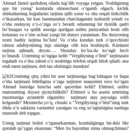
Ahmad Jamol qashshoq oilada tug’ilib voyaga yetgan. Yoshligining
qay bir yorug’ kunlarida olmonchani o’rganib olgach, kichik
shirkatlarning hujjatlarini tarjima qilib yurar va shu orqali tirikchilik
o’tkazarkan, bir kun hammasidan charchaganini tushunib yetadi va
o’sha ondayoq o’z-o’ziga so’z beradi: odamning bir tiyinlik qadri
bo’lmagan va qullik asosiga qurilgan ushbu jamiyatdan bosh olib
ketaman va o’zim uchun yangi bir dunyo yarataman. Bu dunyoning
nomi badiiy tarjima bo’lsin! Va o’sha kundan turk o’quvchisini
olmon adabiyotining inja olamiga olib kira boshlaydi. Kimlarni
tarjima qilmadi, deysiz…. Shunday bo’lsa-da ko’ngli hech
to’lmasdi. Umrining so’ngiga kelib “Vergiliyning o’limi” tarjimasini
tugatadi va o’sha zahoti o’z noshiriga telefon orqali hitob qiladi: ana
endi meni tarjimon, deb tan olishingiz mumkin!
Umrining qirq yilini bir asar tarjimasiga bag’ishlagan va faqat
o’sha tarjimani bitiribgina o’ziga tarjimon maqomini ravo ko’rgan
Ahmad Jamolga buncha sabr qayerdan keldi? Ehtimol, ushbu
matonatning doyasi qiyinchilikdir? Ehtimol u bu asarni umrining
mazmuniga aylantirib olgandiru tarjimani atay paysalga solib
kelgandir? Menimcha yo’q, chunki u “Vergiliyning o’limi”ning turk
tilida o’n sakkizta variantini yaratgan va eng so’ngisinigina nashrga
munosib deb topgan.
Uning tarjimai holini o’rganarkanman, kundaligimga bir-ikki fikr
qoralab qo’ygan ekanman: “Men bu hayotdan nima olmoqchiman?