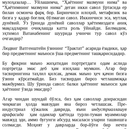
мулоҳазалар… Ўйлашимча, “Ҳаётнинг мазмуни нима” ва
“Ҳаётимнинг мазмуни нима” деган икки савол ўртасида ер
билан осмонча фарқ бор. Биринчиси илоҳий, метафизик ва
бизга у қадар боғлиқ бўлмаган савол. Иккинчиси эса, мутлақ
дунёвий. Ўз ўрнида дунёвий саволлар ҳаётимиздаги аниқ
мақсадларни очиқлашда катта роль ўйнайди. Билмадим,
эҳтимол Ватанабенинг шуурида учинчи тур савол кўз
очгандир?
Людвиг Ватгенштейн ўзининг “Трактат” асарида ёзадики, ҳар
бир предметнинг маъноси ўша предметнинг ташқарисидадир.
Бу фикрни маъно жиҳатидан портретдаги одам аслида
портретда эмас деб ҳам изоҳлаш мумкин. Агар бир
тасвирнигина таҳлил қилсак, демак маъно ҳеч қачон бизга
ўзини кўрсатмайди. Биз тасвирдан бироз четлашмоққа
мажбурмиз. Шу ўринда савол: балки ҳаётнинг маъноси ҳам
ҳаётнинг ўзида эмасдир?
Агар чиндан шундай бўлса, биз ҳам саволлар доирасидан
чиқмаган ҳолда мавзудан яна бироз четлашсак. Пре-
индустриал хўжалик даврида, яъни
индустриаллашув
арафасида
ҳам одамлар ҳаётида турли-туман муаммолар
мавжуд эди, аммо бугунги абсурд масаласи уларни ташвишга
солмасди. Моҳият у даврларда бор-йўғи бир нечта