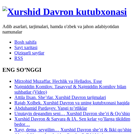
Adib asarlari, tarjimalari, hamda o'zbek va jahon adabiyotidan
namunalar
Bosh sahifa
Sayt xaritasi
Qiziqarli saytlar
RSS
ENG SO’NGGI
Mirzohid Muzaffar. Hechlik va Hellados. Esse
Najmiddin Komilov. Tasavvuf & Najmiddin Komilov bilan
suhbatlar (Video)
Attila Ilxan. She’rlar. Xurshid Davron tarjimalari
Rajab Xolbek. Xurshid Davron va uning kutubxonasi haqida
Abduhamid Pardayev. Yangi to’rtliklar
Unutayin degandim seni… Xurshid Davron she’ri & Qo’shiq
Xurshid Davron & Sarvara & IA. Sen kelar yo’llarga tikildim
bedor…
Xayr, dema, sevgilim… Xurshid Davron she’ri & Ikki qo’shiq