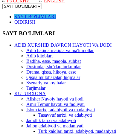
РУССКИЙ
ENGLISH
SAYT BO'LIMLARI
QIDIRISH
SAYT BO’LIMLARI
ADIB XURSHID DAVRON HAYOTI VA IJODI
Adib haqida maqola va ma'lumotlar
Adib kitoblari
Badiha, esse, maqola, suhbat
Dostonlar, she'rlar, turkumlar
Drama, qissa, hikoya, esse
Qisqa mulohazalar, luqmalar
Ssenariy va loyihalar
Tarjimalar
KUTUBXONA
Alisher Navoiy hayoti va ijodi
Amir Temur hayoti va faoliyati
Islom tarixi, adabiyoti va madaniyati
Tasavvuf tarixi, va adabiyoti
Jadidlik tarixi va adabiyoti
Jahon adabiyoti va madaniyati
Turk xalqlari tarixi, adabiyoti, madaniyati