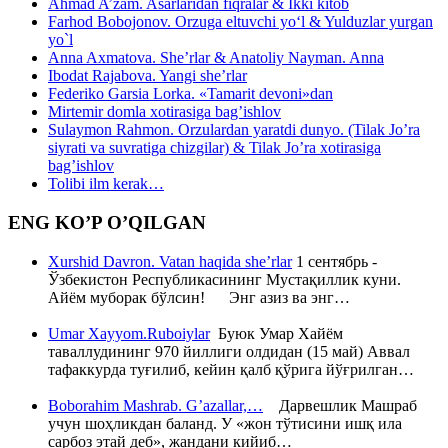
Ahmad A’zam. Asarlaridan fiqralar & Ikki kitob
Farhod Bobojonov. Orzuga eltuvchi yo‘l & Yulduzlar yurgan
yo`l
Anna Axmatova. She’rlar & Anatoliy Nayman. Anna
Ibodat Rajabova. Yangi she’rlar
Federiko Garsia Lorka. «Tamarit devoni»dan
Mirtemir domla xotirasiga bag’ishlov
Sulaymon Rahmon. Orzulardan yaratdi dunyo. (Tilak Jo’ra
siyrati va suvratiga chizgilar) & Tilak Jo’ra xotirasiga
bag’ishlov
Tolibi ilm kerak…
ENG KO’P O’QILGAN
Xurshid Davron. Vatan haqida she’rlar
1 сентябрь -
Ўзбекистон Республикасининг Мустақиллик куни.
Айём муборак бўлсин! Энг азиз ва энг…
Umar Xayyom.Ruboiylar
Буюк Умар Хайём
таваллудининг 970 йиллиги олдидан (15 май) Аввал
тафаккурда туғилиб, кейин қалб қўрига йўғрилган…
Boborahim Mashrab. G’azallar,…
Дарвешлик Машраб
учун шоҳликдан баланд. У «жон тўтисини ишқ ила
сарбоз этай деб», жандани кийиб…