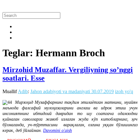
Teglar: Hermann Broch
Mirzohid Muzaffar. Vergiliyning so’nggi
soatlari. Esse
Muallif
Adib
:
Jahon adabiyoti va madaniyati
30.07.2019
izoh yo'q
Мирзоҳид Музаффарнинг тақдим этилаётган матнини, муайян
маънода фалсафий мулоҳазаларини англаш ва идрок этиш учун
инсониятнинг ибтидоий давридан то шу соатгача одамзодни
қийнаган саволларга жавоб излаган жуда кўп китобларнинг, ҳеч
бўлмаганда, уч-тўрттасини варақлаган, озгина уққан бўлишингиз
керак, деб ўйлайман.
Davomini o'qish