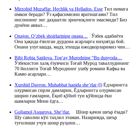
Mirzohid Muzaffar. Hechlik va Hellados. Esse
Тил нимага
имкон беради? Ўз қафасимизни яратишгами? Тил
инсоннинг энг даҳшатли эринчоқлиги эмасмиди? Биз
дунёни аввал…
Onajon. O’zbek shoirlarining onaga…
Ўзбек адабиёти
Она ҳақида ёзилган дурдона асарларга ниҳоятда бой.
Онани улуғлашда, мадҳ этишда ижодкорларимиз чин…
Bibi Robia Saidova. Tog‘ay Murodning “Bu dunyoda…
Ўзбекистон халқ ёзувчиси Тоғай Мурод таваллудининг
70 йиллиги Тоғай Муроднинг ушбу романи Кафка ва
Камю асарлари…
Xurshid Davron. Muhabbat haqida she’rlar (I)
Ёдларингга
олурмисан сирли дамларни, Ёдларингга олурмисан
ширин ғамларни, Ёқиб қўйиб тун қўйнида ёки
шамларни Мени ёдга…
Guljamol Asqarova. She’rlar.
Шоир қачон шеър ёзади?
Шу саволни кўп таҳлил этаман. Назаримда, шеър
туғилиши учун шоир руҳини…