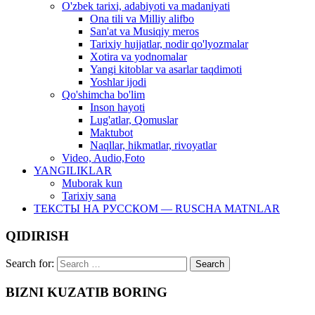
O'zbek tarixi, adabiyoti va madaniyati
Ona tili va Milliy alifbo
San'at va Musiqiy meros
Tarixiy hujjatlar, nodir qo'lyozmalar
Xotira va yodnomalar
Yangi kitoblar va asarlar taqdimoti
Yoshlar ijodi
Qo'shimcha bo'lim
Inson hayoti
Lug'atlar, Qomuslar
Maktubot
Naqllar, hikmatlar, rivoyatlar
Video, Audio,Foto
YANGILIKLAR
Muborak kun
Tarixiy sana
ТЕКСТЫ НА РУССКОМ — RUSCHA MATNLAR
QIDIRISH
Search for:
BIZNI KUZATIB BORING