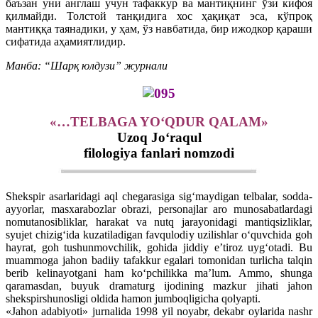
баъзан уни англаш учун тафаккур ва мантиқнинг ўзи кифоя
қилмайди. Толстой танқидига хос ҳақиқат эса, кўпроқ
мантиққа таянадики, у ҳам, ўз навбатида, бир ижодкор қараши
сифатида аҳамиятлидир.
Манба: “Шарқ юлдузи” журнали
«…TЕLBAGA YO‘QDUR QALAM»
Uzoq Jo‘raqul
filologiya fanlari nomzodi
Shekspir asarlaridagi aql chegarasiga sig‘maydigan telbalar, sodda-
ayyorlar, masxarabozlar obrazi, personajlar aro munosabatlardagi
nomutanosibliklar, harakat va nutq jarayonidagi mantiqsizliklar,
syujet chizig‘ida kuzatiladigan favqulodiy uzilishlar o‘quvchida goh
hayrat, goh tushunmovchilik, gohida jiddiy e’tiroz uyg‘otadi. Bu
muammoga jahon badiiy tafakkur egalari tomonidan turlicha talqin
berib kelinayotgani ham ko‘pchilikka ma’lum. Ammo, shunga
qaramasdan, buyuk dramaturg ijodining mazkur jihati jahon
shekspirshunosligi oldida hamon jumboqligicha qolyapti.
«Jahon adabiyoti» jurnalida 1998 yil noyabr, dekabr oylarida nashr