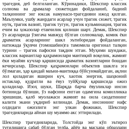
трагедия, деб белгиланган. Кўринадики, Шекспир классик
солнома ва драмалар сюжетидан фойдаланиб, бадиий
талқиннинг энг юксак намунаси-трагедияни ижод қилган.
Маълумки, ушбу жанрдаги асарлар учун трагик сюжет, трагик
нутқ, трагик вазият, трагик тугун, трагик кульминация, трагик
ечим ва ҳоказолар етакчилик қилиши шарт. Демак, Шекспир
ўз асарларида ўзигача мавжуд бўлган солномалар, комик ёки
драматик асарларнинг шакл эътиборидан фойдаланган,
натижада ўқувчи (томошабин)га тамомила оригинал талқин
турини – трагик пафосни тақдим этган. Муҳими шундаки,
классик вариантлар қаҳрамонлари мантиқий воқелик, жамият
ёки муайян кучлар қаршисида драматик вазиятларни бошдан
кечирсалар, Шекспир қаҳрамонлари объектив шаклга эга
бўлмаган, ҳар қандай маъни-мантиққа бўйсунмайдиган, ақлни
лол қиладиган яширин куч, хаотик энергия, шаҳвоний
истаклар, қудратли ва ёвуз туйҚулар қаршисида ожиз
қоладилар. Изоҳ шуки, Шарқда барча ёвузликлар инсон
ботинида бўлиши, ўз нафсини енгган одамгина комилликка
эришиши, қалб муолажаси жамият ва оила саодатининг
калити экани уқдириб келинади. Демак, инсоннинг нафс
олдидаги ожизлиги энг улкан фожиаки, Шекспир
трагедияларида айнан шу муаммо акс эттирилади.
Шекспир трагедияларида, Толстойда энг кўп эътироз
туғилишига сабаб бўлган телба, айёр ва масхара образлари