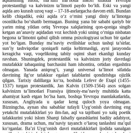
aqidasining islohi, ma’lum ma’noda inkori sifatida Yevropa
protestantligi va kalvinizm ta’limoti paydo bo‘ldi. Eski va yangi
aqida aro kurash uzoq vaqt – 17-18-asrlargacha davom etdi. Bundan
kelib chiqadiki, eski aqida o‘z o‘rnini yangi diniy ta’limotga
osonlikcha bo‘shatib bermagan. Buning yana bir sababi qariyb bir
yarim ming yildan ortiq Yevropa xalqlarining qon-qoniga singib
ketgan an’anaviy aqidadan voz kechish yoki uning o‘rniga nisbatan
begona ta’limotni qabul qilish omma psixologiyasi uchun bir qadar
yot bo‘lgan. Bunday ma’naviy evrilishlar uchun tashqi ta’sirlar,
sun’iy tashviqotlar qoniqarli natija keltirmasligi, ayni jarayonda
keragicha vaqt, voqelikning tabiiy oqimi shart ekanligi kunday
ravshan. Shuningdek, protestantlik va kalvinizm joriy davrdagi
mutafakkir tabaqaning barchasini ham ishontira, ortidan ergashtira
olmagan. Yanada aniqrog‘i, yangi universal ta’limot sifatida
davrining ilg‘or tafakkur egalari talablarini qondirishga ojizlik
qilgan. Tarixiy dalillarga ko‘ra, boshida Lefevr de Etapl (1455-
1537) turgan protestantlik, Jan Kalvin (1509-1564) asos solgan
kalvinizm ta’limotlari Fransiya ijtimoiy-ma’naviy muhitida katta
ahamiyat kasb etgan bo‘lsa ham, boshqa Yevropa mamlakatlarida,
xususan, Angliyada u qadar keng quloch yoya olmagan.
Bizningcha, aynan shu sabablar tufayli Uyg‘onish davrining eng
yetakchi mutafakkirlari yo ilm-fan, aql va tajribani yo xalq poetik
tafakkurini yoki islom Sharqi falsafiy qarashlarini badiiy adabiyot,
xususan, drama uchun, ma’naviy tayanch o‘laroq tanlashni ma’qul
ko‘rganlar. Ba’zi Uyg‘onish davri mutafakkirlari ijodida sanalgan