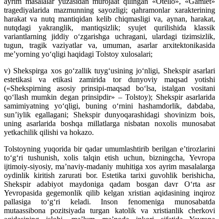
ayrim masalalar yuzasidan murojaat qilingan «Otello», «Gamlet»
tragediyalarida mazmunning sayozligi; qahramonlar xarakterining
harakat va nutq mantiqidan kelib chiqmasligi va, aynan, harakat,
nutqdagi yakranglik, mantiqsizlik; syujet qurilishida klassik
variantlarning jiddiy o‘zgarishga uchragani, ulardagi tizimsizlik,
tugun, tragik vaziyatlar va, umuman, asarlar arxitektonikasida
me’yorning yo‘qligi haqidagi Tolstoy xulosalari;
v) Shekspirga xos go‘zallik tuyg‘usining jo‘nligi, Shekspir asarlari
estetikasi va etikasi zamirida tor dunyoviy maqsad yotishi
(«Shekspirning asosiy prinsipi-maqsad bo‘lsa, istalgan vositani
qo‘llash mumkin degan prinsipdir» – Tolstoy); Shekspir asarlarida
samimiyatning yo‘qligi, buning o‘rnini hashamdorlik, dabdaba,
sun’iylik egallagani; Shekspir dunyoqarashidagi shovinizm bois,
uning asarlarida boshqa millatlarga nisbatan noxolis munosabat
yetkachilik qilishi va hokazo.
Tolstoyning yuqorida bir qadar umumlashtirib berilgan e’tirozlarini
to‘g‘ri tushunish, xolis talqin etish uchun, bizningcha, Yevropa
ijtimoiy-siyosiy, ma’naviy-madaniy muhitiga xos ayrim masalalarga
oydinlik kiritish zarurati bor. Estetika tarixi guvohlik berishicha,
Shekspir adabiyot maydoniga qadam bosgan davr O‘rta asr
Yevropasida gegemonlik qilib kelgan xristian aqidasining inqiroz
pallasiga to‘g‘ri keladi. Inson fenomeniga munosabatda
mutaassibona pozitsiyada turgan katolik va xristianlik cherkovi