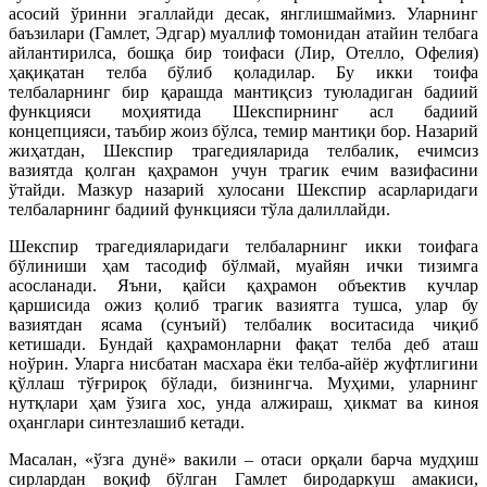
асосий ўринни эгаллайди десак, янглишмаймиз. Уларнинг
баъзилари (Гамлет, Эдгар) муаллиф томонидан атайин телбага
айлантирилса, бошқа бир тоифаси (Лир, Отелло, Офелия)
ҳақиқатан телба бўлиб қоладилар. Бу икки тоифа
телбаларнинг бир қарашда мантиқсиз туюладиган бадиий
функцияси моҳиятида Шекспирнинг асл бадиий
концепцияси, таъбир жоиз бўлса, темир мантиқи бор. Назарий
жиҳатдан, Шекспир трагедияларида телбалик, ечимсиз
вазиятда қолган қаҳрамон учун трагик ечим вазифасини
ўтайди. Мазкур назарий хулосани Шекспир асарларидаги
телбаларнинг бадиий функцияси тўла далиллайди.
Шекспир трагедияларидаги телбаларнинг икки тоифага
бўлиниши ҳам тасодиф бўлмай, муайян ички тизимга
асосланади. Яъни, қайси қаҳрамон объектив кучлар
қаршисида ожиз қолиб трагик вазиятга тушса, улар бу
вазиятдан ясама (сунъий) телбалик воситасида чиқиб
кетишади. Бундай қаҳрамонларни фақат телба деб аташ
ноўрин. Уларга нисбатан масхара ёки телба-айёр жуфтлигини
қўллаш тўғрироқ бўлади, бизнингча. Муҳими, уларнинг
нутқлари ҳам ўзига хос, унда алжираш, ҳикмат ва киноя
оҳанглари синтезлашиб кетади.
Масалан, «ўзга дунё» вакили – отаси орқали барча мудҳиш
сирлардан воқиф бўлган Гамлет биродаркуш амакиси,