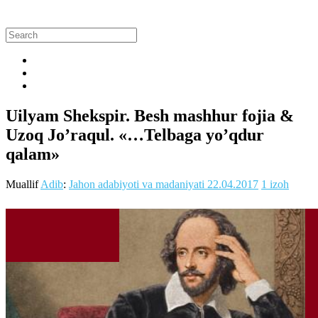
Uilyam Shekspir. Besh mashhur fojia &
Uzoq Jo’raqul. «…Telbaga yo’qdur
qalam»
Muallif
Adib
:
Jahon adabiyoti va madaniyati
22.04.2017
1 izoh