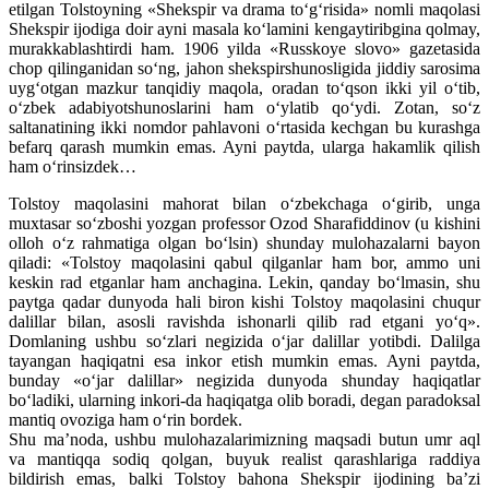
etilgan Tolstoyning «Shekspir va drama to‘g‘risida» nomli maqolasi
Shekspir ijodiga doir ayni masala ko‘lamini kengaytiribgina qolmay,
murakkablashtirdi ham. 1906 yilda «Russkoye slovo» gazetasida
chop qilinganidan so‘ng, jahon shekspirshunosligida jiddiy sarosima
uyg‘otgan mazkur tanqidiy maqola, oradan to‘qson ikki yil o‘tib,
o‘zbek adabiyotshunoslarini ham o‘ylatib qo‘ydi. Zotan, so‘z
saltanatining ikki nomdor pahlavoni o‘rtasida kechgan bu kurashga
befarq qarash mumkin emas. Ayni paytda, ularga hakamlik qilish
ham o‘rinsizdek…
Tolstoy maqolasini mahorat bilan o‘zbekchaga o‘girib, unga
muxtasar so‘zboshi yozgan professor Ozod Sharafiddinov (u kishini
olloh o‘z rahmatiga olgan bo‘lsin) shunday mulohazalarni bayon
qiladi: «Tolstoy maqolasini qabul qilganlar ham bor, ammo uni
keskin rad etganlar ham anchagina. Lekin, qanday bo‘lmasin, shu
paytga qadar dunyoda hali biron kishi Tolstoy maqolasini chuqur
dalillar bilan, asosli ravishda ishonarli qilib rad etgani yo‘q».
Domlaning ushbu so‘zlari negizida o‘jar dalillar yotibdi. Dalilga
tayangan haqiqatni esa inkor etish mumkin emas. Ayni paytda,
bunday «o‘jar dalillar» negizida dunyoda shunday haqiqatlar
bo‘ladiki, ularning inkori-da haqiqatga olib boradi, degan paradoksal
mantiq ovoziga ham o‘rin bordek.
Shu ma’noda, ushbu mulohazalarimizning maqsadi butun umr aql
va mantiqqa sodiq qolgan, buyuk realist qarashlariga raddiya
bildirish emas, balki Tolstoy bahona Shekspir ijodining ba’zi