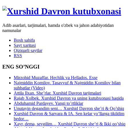
Adib asarlari, tarjimalari, hamda o'zbek va jahon adabiyotidan
namunalar
Bosh sahifa
Sayt xaritasi
Qiziqarli saytlar
RSS
ENG SO’NGGI
Mirzohid Muzaffar. Hechlik va Hellados. Esse
Najmiddin Komilov. Tasavvuf & Najmiddin Komilov bilan
suhbatlar (Video)
Attila Ilxan. She’rlar. Xurshid Davron tarjimalari
Rajab Xolbek. Xurshid Davron va uning kutubxonasi haqida
Abduhamid Pardayev. Yangi to’rtliklar
Unutayin degandim seni… Xurshid Davron she’ri & Qo’shiq
Xurshid Davron & Sarvara & IA. Sen kelar yo’llarga tikildim
bedor…
Xayr, dema, sevgilim… Xurshid Davron she’ri & Ikki qo’shiq