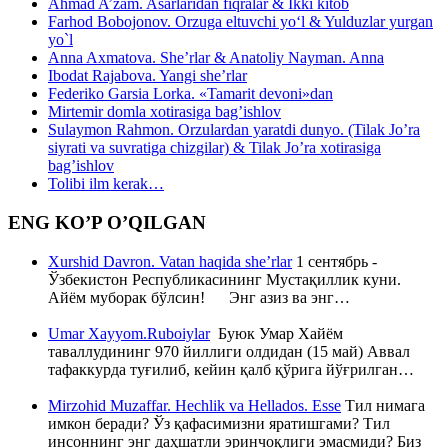
Ahmad A’zam. Asarlaridan fiqralar & Ikki kitob
Farhod Bobojonov. Orzuga eltuvchi yo‘l & Yulduzlar yurgan
yo`l
Anna Axmatova. She’rlar & Anatoliy Nayman. Anna
Ibodat Rajabova. Yangi she’rlar
Federiko Garsia Lorka. «Tamarit devoni»dan
Mirtemir domla xotirasiga bag’ishlov
Sulaymon Rahmon. Orzulardan yaratdi dunyo. (Tilak Jo’ra
siyrati va suvratiga chizgilar) & Tilak Jo’ra xotirasiga
bag’ishlov
Tolibi ilm kerak…
ENG KO’P O’QILGAN
Xurshid Davron. Vatan haqida she’rlar
1 сентябрь -
Ўзбекистон Республикасининг Мустақиллик куни.
Айём муборак бўлсин! Энг азиз ва энг…
Umar Xayyom.Ruboiylar
Буюк Умар Хайём
таваллудининг 970 йиллиги олдидан (15 май) Аввал
тафаккурда туғилиб, кейин қалб қўрига йўғрилган…
Mirzohid Muzaffar. Hechlik va Hellados. Esse
Тил нимага
имкон беради? Ўз қафасимизни яратишгами? Тил
инсоннинг энг даҳшатли эринчоқлиги эмасмиди? Биз