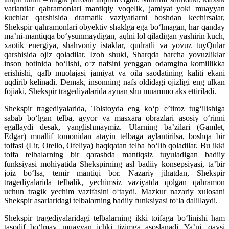
variantlar qahramonlari mantiqiy voqelik, jamiyat yoki muayyan
kuchlar qarshisida dramatik vaziyatlarni boshdan kechirsalar,
Shekspir qahramonlari obyektiv shaklga ega bo‘lmagan, har qanday
ma’ni-mantiqqa bo‘ysunmaydigan, aqlni lol qiladigan yashirin kuch,
xaotik energiya, shahvoniy istaklar, qudratli va yovuz tuyQular
qarshisida ojiz qoladilar. Izoh shuki, Sharqda barcha yovuzliklar
inson botinida bo‘lishi, o‘z nafsini yenggan odamgina komillikka
erishishi, qalb muolajasi jamiyat va oila saodatining kaliti ekani
uqdirib kelinadi. Demak, insonning nafs oldidagi ojizligi eng ulkan
fojiaki, Shekspir tragediyalarida aynan shu muammo aks ettiriladi.
Shekspir tragediyalarida, Tolstoyda eng ko‘p e’tiroz tug‘ilishiga
sabab bo‘lgan telba, ayyor va masxara obrazlari asosiy o‘rinni
egallaydi desak, yanglishmaymiz. Ularning ba’zilari (Gamlet,
Edgar) muallif tomonidan atayin telbaga aylantirilsa, boshqa bir
toifasi (Lir, Otello, Ofeliya) haqiqatan telba bo‘lib qoladilar. Bu ikki
toifa telbalarning bir qarashda mantiqsiz tuyuladigan badiiy
funksiyasi mohiyatida Shekspirning asl badiiy konsepsiyasi, ta’bir
joiz bo‘lsa, temir mantiqi bor. Nazariy jihatdan, Shekspir
tragediyalarida telbalik, yechimsiz vaziyatda qolgan qahramon
uchun tragik yechim vazifasini o‘taydi. Mazkur nazariy xulosani
Shekspir asarlaridagi telbalarning badiiy funksiyasi to‘la dalillaydi.
Shekspir tragediyalaridagi telbalarning ikki toifaga bo‘linishi ham
tasodif bo‘lmay, muayyan ichki tizimga asoslanadi. Ya’ni, qaysi