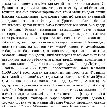
асрларгача давом этди. Бундан келиб чиқадики, эски ақида ўз
ўрнини янги диний таълимотга осонликча бўшатиб бермаган.
Бунинг яна бир сабаби қарийб бир ярим минг йилдан ортиқ
Европа халқларининг қон-қонига сингиб кетган анъанавий
ақидадан воз кечиш ёки унинг ўрнига нисбатан бегона
таълимотни қабул қилиш омма психологияси учун бир қадар
ёт бўлган. Бундай маънавий эврилишлар учун ташқи
таъсирлар, сунъий ташвиқотлар қониқарли натижа
келтирмаслиги, айни жараёнда керагича вақт, воқеликнинг
табиий оқими шарт эканлиги кундай равшан. Шунингдек,
протестантлик ва кальвинизм жорий даврдаги мутафаккир
табақанинг барчасини ҳам ишонтира, ортидан эргаштира
олмаган. Янада аниқроғи, янги универсал таълимот сифатида
даврининг илғор тафаккур эгалари талабларини қондиришга
ожизлик қилган. Тарихий далилларга кўра, бошида Лефевр де
Этапль (1455-1537) турган протестантлик, Жан Кальвин
(1509-1564) асос солган кальвинизм таълимотлари Франция
ижтимоий-маънавий муҳитида катта аҳамият касб этган бўлса
ҳам, бошқа Европа мамлакатларида, хусусан, Англияда у
қадар кенг қулоч ёя олмаган. Бизнингча, айнан шу сабаблар
туфайли Уйғониш даврининг энг етакчи мутафаккирлари ё
илм-фан, ақл ва тажрибани ё халқ поэтик тафаккурини ёки
ислом Шарқи фалсафий қарашларини бадиий адабиёт,
хусусан, драма учун, маънавий таянч ўлароқ танлашни маъқул
кўрганлар. Баъзи Уйғониш даври мутафаккирлари ижодида