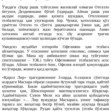
Ўзидаги сўқир рашк туйғусини жиловлай олмаган Отеллло
бегуноҳ Дездимонани бўғиб ўлдиради. Айнан рашк уни
ақлдан оздиради, аммо қизиғи шундаки, Отеллонинг
телбалигида ҳам улуғворлик бор. Чунки, қотилликка қўл
ураётган Отелло то сўнгги дақиқаларгача ўзини ҳақ, деб
билади, хиёнаткорга жазо бераётганига ишонади. Аммо
хатосини англаб етганда эса, (бу асарнинг трагик
кульминацияси) ғишт қолипдан кўчган бўлади.
Умидсиз муҳаббат изтироби Офелияни ҳам телбага
айлантиради. У отасининг қотилини севолмас, севмаса ҳам
бўлмас эди. Мана шу амбивалент (икки зид туйғунинг
синтезлашуви – У.Ж.) туйғу Офелиянинг телбалигига асос
бўлади. Айнан телбалиги боис, Офелия илоҳий қонунлардан
юз ўгиради, жонига қасд қилади.
«Қирол Лир» трагедиясининг 3-парда, 6-саҳнаси сўнггида
асардаги Масхара образи саҳнани бутунлай тарк этади, қайтиб
кўринмайди. Баъзи адабиётшунослар трагедиядаги ушбу
ҳолатни ҳам, Шекспирнинг мантиқсизлигига йўядилар.
Адабиётшунос Сувон Мели эса айни ҳолатни қуйидагича
изоҳлайди: «… Лир вужудида Масхарага, унинг тафаккур
тарзига хос жиҳатлар бисёр бўлиб, муайян нуқтада бундай
жиҳатлар йўқолади. Руҳан қайта туғилган (телба бўлгани