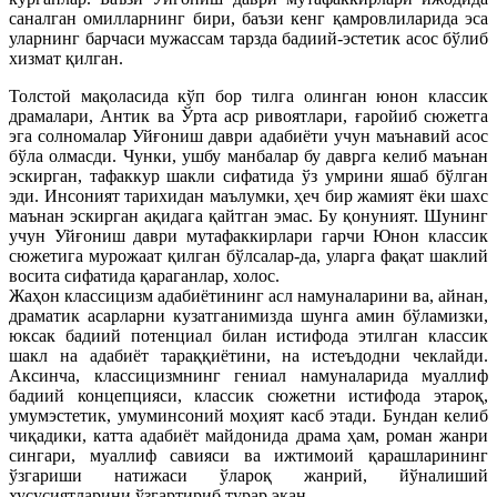
саналган омилларнинг бири, баъзи кенг қамровлиларида эса
уларнинг барчаси мужассам тарзда бадиий-эстетик асос бўлиб
хизмат қилган.
Толстой мақоласида кўп бор тилга олинган юнон классик
драмалари, Антик ва Ўрта аср ривоятлари, ғаройиб сюжетга
эга солномалар Уйғониш даври адабиёти учун маънавий асос
бўла олмасди. Чунки, ушбу манбалар бу даврга келиб маънан
эскирган, тафаккур шакли сифатида ўз умрини яшаб бўлган
эди. Инсоният тарихидан маълумки, ҳеч бир жамият ёки шахс
маънан эскирган ақидага қайтган эмас. Бу қонуният. Шунинг
учун Уйғониш даври мутафаккирлари гарчи Юнон классик
сюжетига мурожаат қилган бўлсалар-да, уларга фақат шаклий
восита сифатида қараганлар, холос.
Жаҳон классицизм адабиётининг асл намуналарини ва, айнан,
драматик асарларни кузатганимизда шунга амин бўламизки,
юксак бадиий потенциал билан истифода этилган классик
шакл на адабиёт тараққиётини, на истеъдодни чеклайди.
Аксинча, классицизмнинг гениал намуналарида муаллиф
бадиий концепцияси, классик сюжетни истифода этароқ,
умумэстетик, умуминсоний моҳият касб этади. Бундан келиб
чиқадики, катта адабиёт майдонида драма ҳам, роман жанри
сингари, муаллиф савияси ва ижтимоий қарашларининг
ўзгариши натижаси ўлароқ жанрий, йўналиший
хусусиятларини ўзгартириб турар экан.