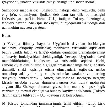
g‘ayrioddiy jihatlari xususida fikr yuritishga urinishdan iborat.
Salmoqdor maqolasida: «Shekspirni nafaqat daho yozuvchi, balki
eng jo‘n, o‘rtamiyona ijodkor deb ham tan olib bo‘lmasligini
ko‘rsatishga» (ta’kid bizniki-U.J.) intilgan Tolstoy, bizningcha,
tanqidiy nazarini Shekspir shaxsiyati, dunyoqarashi va ijodiga doir
uch muhim nuqtaga qaratgan.
Bular:
a) Yevropa ijtimoiy hayotida Uyg‘onish davridan boshlangan
ma’naviy, e’tiqodiy evrilishlar; mohiyatan xristianlik aqidalarini
badiiy usulda talqin va targ‘ib etishga qaratilgan dramaturgiyaning
an’anaviy funksiyasidan chekinganligi; Yevropa Uyg‘onish davri
mutafakkirlarining katolitsizm va xristianlik aqidasi islohi,
zamonaviy talqini o‘laroq tug‘ilgan prostestantizmga yangi adabiy-
dramatik shakl topishga erisha olmaganlari, oqibatda, ushbu
ommabop adabiy turning «noqis odamlar xarakteri va ularning
dunyoviy ehtiroslarini» (Tolstoy) tasvirlashga sho‘ng‘ib ketgani;
klassik uslubda yunon dramaturgiyasiga xos ilohiy mohiyatni
anglamaslik; Shekspir daramaturgiyasi ham mana shu psixologik
vaziyatning mevasi ekanligi va bunday kayfiyat hali-hanuz (Tolstoy
davri nazarda tutilyapti – U.J.) davom etib kelayotgani;
b) Tolstoy tomonidan jumlama-jumla tahlil etilgan «Qirol Lir»,