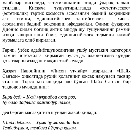
манбалар мисолида, эстетикликнинг зидди ўлароқ талқин
этилади. Қисқача тушунтирилганда «эстетическое»
(эстетиклик) тартиб-космосга асосланган бадиий воқеликни
акс эттирса, «дионисийское» тартибсизлик – хаосга
асосланган бадиий воқеликни ифодалайди. Олимп фуқароси
Дионис билан боғлиқ антик мифда шу тушунчанинг рамзий
изоҳи яширингани боис, «дионисийское» термини илмий
муомалага олиб кирилган.
Гарчи, ўзбек адабиётшунослигида ушбу мустақил категория
илмий истеъмолга кирмаган бўлса-да, адабиётимиз бундай
ҳолатларни азалдан талқин этиб келади.
Ҳазрат Навоийнинг «Лисон ут-тайр» асаридаги «Шайх
Санъон» ҳикоятида руҳий ҳолатнинг юксак намунаси тасвир
этилган. Торсо қиз ишқида адо бўлган Шайх Санъон бир
тақводор муридининг:
Бири деб: – К-эй муқтадои аҳли роз,
Бу бало дафъиға вожибдур намоз, –
дея берган маслаҳатига шундай жавоб қилади:
Шайх дебким: – Урма бу маънида дам,
Телбадурман, телбага йўқтур қалам.