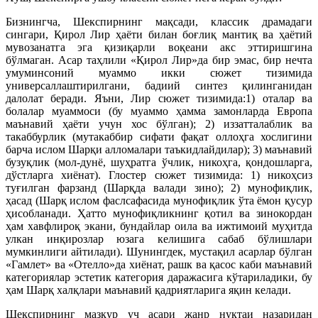
Бизнингча, Шекспирнинг мақсади, классик драмадаги
сингари, Қирол Лир ҳаёти билан боғлиқ мантиқ ва ҳаётий
мувозанатга эга қизиқарли воқеани акс эттиришгина
бўлмаган. Асар таҳлили «Қирол Лир»да бир эмас, бир нечта
умуминсоний муаммо икки сюжет тизимида
универсаллаштирилгани, бадиий синтез қилинганидан
далолат беради. Яъни, Лир сюжет тизимида:1) оталар ва
болалар муаммоси (бу муаммо ҳамма замонларда Европа
маънавий ҳаёти учун хос бўлган); 2) иззатталаблик ва
такаббурлик (мутакаббир сифати фақат оллоҳга хослигини
барча ислом Шарқи алломалари таъкидлайдилар); 3) маънавий
бузуқлик (мол-дунё, шуҳратга ўчлик, никоҳга, қондошларга,
дўстларга хиёнат). Глостер сюжет тизимида: 1) никоҳсиз
туғилган фарзанд (Шарқда валади зино); 2) мунофиқлик,
ҳасад (Шарқ ислом фаслсафасида мунофиқлик ўта ёмон қусур
ҳисобланади. Ҳатто мунофиқликнинг қотил ва зинокордан
ҳам хавфлироқ экани, бундайлар оила ва ижтимоий муҳитда
улкан инқирозлар юзага келишига сабаб бўлишлари
мумкинлиги айтилади). Шунингдек, мустақил асарлар бўлган
«Гамлет» ва «Отелло»да хиёнат, рашк ва қасос каби маънавий
категориялар эстетик категория даражасига кўтариладики, бу
ҳам Шарқ халқлари маънавий қадриятларига яқин келади.
Шекспирнинг мазкур уч асари жанр нуқтаи назаридан