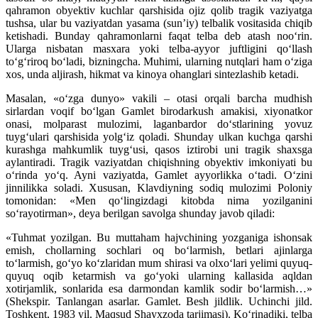
qahramon obyektiv kuchlar qarshisida ojiz qolib tragik vaziyatga
tushsa, ular bu vaziyatdan yasama (sun’iy) telbalik vositasida chiqib
ketishadi. Bunday qahramonlarni faqat telba deb atash noo‘rin.
Ularga nisbatan masxara yoki telba-ayyor juftligini qo‘llash
to‘g‘riroq bo‘ladi, bizningcha. Muhimi, ularning nutqlari ham o‘ziga
xos, unda aljirash, hikmat va kinoya ohanglari sintezlashib ketadi.
Masalan, «o‘zga dunyo» vakili – otasi orqali barcha mudhish
sirlardan voqif bo‘lgan Gamlet birodarkush amakisi, xiyonatkor
onasi, molparast mulozimi, laganbardor do‘stlarining yovuz
tuyg‘ulari qarshisida yolg‘iz qoladi. Shunday ulkan kuchga qarshi
kurashga mahkumlik tuyg‘usi, qasos iztirobi uni tragik shaxsga
aylantiradi. Tragik vaziyatdan chiqishning obyektiv imkoniyati bu
o‘rinda yo‘q. Ayni vaziyatda, Gamlet ayyorlikka o‘tadi. O‘zini
jinnilikka soladi. Xususan, Klavdiyning sodiq mulozimi Poloniy
tomonidan: «Men qo‘lingizdagi kitobda nima yozilganini
so‘rayotirman», deya berilgan savolga shunday javob qiladi:
«Tuhmat yozilgan. Bu muttaham hajvchining yozganiga ishonsak
emish, chollarning sochlari oq bo‘larmish, betlari ajinlarga
to‘larmish, go‘yo ko‘zlaridan mum shirasi va olxo‘lari yelimi quyuq-
quyuq oqib ketarmish va go‘yoki ularning kallasida aqldan
xotirjamlik, sonlarida esa darmondan kamlik sodir bo‘larmish…»
(Shekspir. Tanlangan asarlar. Gamlet. Besh jildlik. Uchinchi jild.
Toshkent, 1983 yil. Maqsud Shayxzoda tarjimasi). Ko‘rinadiki, telba