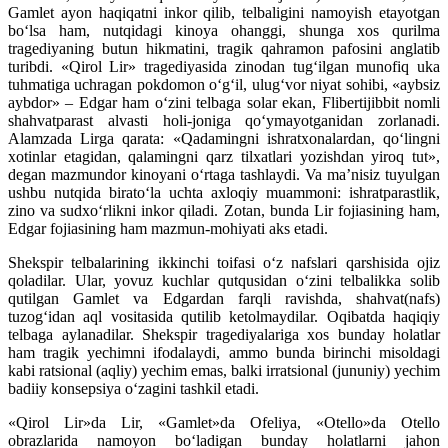
Gamlet ayon haqiqatni inkor qilib, telbaligini namoyish etayotgan
bo‘lsa ham, nutqidagi kinoya ohanggi, shunga xos qurilma
tragediyaning butun hikmatini, tragik qahramon pafosini anglatib
turibdi. «Qirol Lir» tragediyasida zinodan tug‘ilgan munofiq uka
tuhmatiga uchragan pokdomon o‘g‘il, ulug‘vor niyat sohibi, «aybsiz
aybdor» – Edgar ham o‘zini telbaga solar ekan, Flibertijibbit nomli
shahvatparast alvasti holi-joniga qo‘ymayotganidan zorlanadi.
Alamzada Lirga qarata: «Qadamingni ishratxonalardan, qo‘lingni
xotinlar etagidan, qalamingni qarz tilxatlari yozishdan yiroq tut»,
degan mazmundor kinoyani o‘rtaga tashlaydi. Va ma’nisiz tuyulgan
ushbu nutqida birato‘la uchta axloqiy muammoni: ishratparastlik,
zino va sudxo‘rlikni inkor qiladi. Zotan, bunda Lir fojiasining ham,
Edgar fojiasining ham mazmun-mohiyati aks etadi.
Shekspir telbalarining ikkinchi toifasi o‘z nafslari qarshisida ojiz
qoladilar. Ular, yovuz kuchlar qutqusidan o‘zini telbalikka solib
qutilgan Gamlet va Edgardan farqli ravishda, shahvat(nafs)
tuzog‘idan aql vositasida qutilib ketolmaydilar. Oqibatda haqiqiy
telbaga aylanadilar. Shekspir tragediyalariga xos bunday holatlar
ham tragik yechimni ifodalaydi, ammo bunda birinchi misoldagi
kabi ratsional (aqliy) yechim emas, balki irratsional (jununiy) yechim
badiiy konsepsiya o‘zagini tashkil etadi.
«Qirol Lir»da Lir, «Gamlet»da Ofeliya, «Otello»da Otello
obrazlarida namoyon bo‘ladigan bunday holatlarni jahon