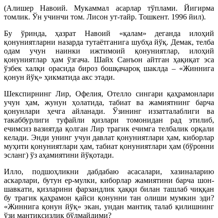
(Алишер Навоий. Мукаммал асарлар тўплами. Йигирма
томлик. Ўн учинчи том. Лисон ут-тайр. Тошкент. 1996 йил).
Бу ўринда, ҳазрат Навоий «қалам» деганда илоҳий
қонуниятларни назарда тутаётганига шубҳа йўқ. Демак, телба
одам учун наинки ижтимоий қонуниятлар, илоҳий
қонуниятлар ҳам ўзгача. Шайх Санъон айтган ҳақиқат эса
ўзбек халқи орасида бироз бошқачароқ шаклда – «Жиннига
қонун йўқ» ҳикматида акс этади.
Шекспирнинг Лир, Офелия, Отелло сингари қаҳрамонлари
учун ҳам, жунун ҳолатида, табиат ва жамиятнинг барча
қонунлари ҳечга айланади. Ўзининг иззатталаблиги ва
такаббурлиги туфайли қизлари томонидан рад этилиб,
ечимсиз вазиятда қолган Лир трагик ечимга телбалик орқали
келади. Энди унинг учун давлат қонуниятлари ҳам, киборлар
муҳити қонуниятлари ҳам, табиат қонуниятлари ҳам (бўронни
эсланг) ўз аҳамиятини йўқотади.
Илло, подшоҳликни дабдабаю асасалари, хазиналарию
аскарлари, бутун ер-мулки, киборлар жамиятини барча шон-
шавкати, қизларини фарзандлик ҳаққи билан ташлаб чиққан
бу трагик қаҳрамон қайси қонунни тан олиши мумкин эди?
«Жиннига қонун йўқ» экан, ундан мантиқ талаб қилишнинг
ўзи мантиқсизлик бўлмайдими?