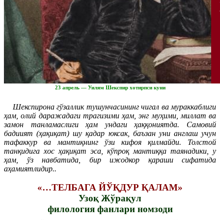
23 апрель — Уилям Шекспир хотирпси куни
Шекспирона гўзаллик тушунчасининг чигал ва мураккаблиги
ҳам, олий даражадаги трагизими ҳам, энг муҳими, миллат ва
замон танламаслиги ҳам ундаги ҳаққониятда. Самовий
бадиият (ҳақиқат) шу қадар юксак, баъзан уни англаш учун
тафаккур ва мантиқнинг ўзи кифоя қилмайди. Толстой
танқидига хос ҳақиқат эса, кўпроқ мантиққа таянадики, у
ҳам, ўз навбатида, бир ижодкор қараши сифатида
аҳамиятлидир..
«…ТЕЛБАГА ЙЎҚДУР ҚАЛАМ»
Узоқ Жўрақул
филология фанлари номзоди