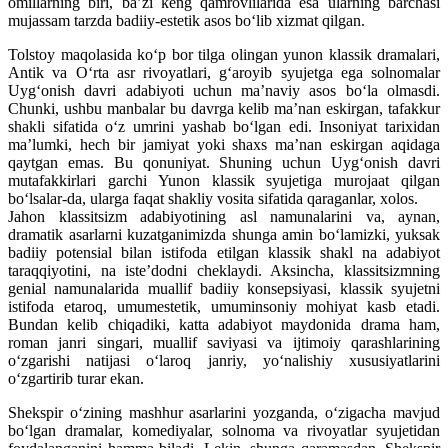
omillarning biri, ba’zi keng qamrovlilarida esa ularning barchasi
mujassam tarzda badiiy-estetik asos bo‘lib xizmat qilgan.
Tolstoy maqolasida ko‘p bor tilga olingan yunon klassik dramalari,
Antik va O‘rta asr rivoyatlari, g‘aroyib syujetga ega solnomalar
Uyg‘onish davri adabiyoti uchun ma’naviy asos bo‘la olmasdi.
Chunki, ushbu manbalar bu davrga kelib ma’nan eskirgan, tafakkur
shakli sifatida o‘z umrini yashab bo‘lgan edi. Insoniyat tarixidan
ma’lumki, hech bir jamiyat yoki shaxs ma’nan eskirgan aqidaga
qaytgan emas. Bu qonuniyat. Shuning uchun Uyg‘onish davri
mutafakkirlari garchi Yunon klassik syujetiga murojaat qilgan
bo‘lsalar-da, ularga faqat shakliy vosita sifatida qaraganlar, xolos.
Jahon klassitsizm adabiyotining asl namunalarini va, aynan,
dramatik asarlarni kuzatganimizda shunga amin bo‘lamizki, yuksak
badiiy potensial bilan istifoda etilgan klassik shakl na adabiyot
taraqqiyotini, na iste’dodni cheklaydi. Aksincha, klassitsizmning
genial namunalarida muallif badiiy konsepsiyasi, klassik syujetni
istifoda etaroq, umumestetik, umuminsoniy mohiyat kasb etadi.
Bundan kelib chiqadiki, katta adabiyot maydonida drama ham,
roman janri singari, muallif saviyasi va ijtimoiy qarashlarining
o‘zgarishi natijasi o‘laroq janriy, yo‘nalishiy xususiyatlarini
o‘zgartirib turar ekan.
Shekspir o‘zining mashhur asarlarini yozganda, o‘zigacha mavjud
bo‘lgan dramalar, komediyalar, solnoma va rivoyatlar syujetidan