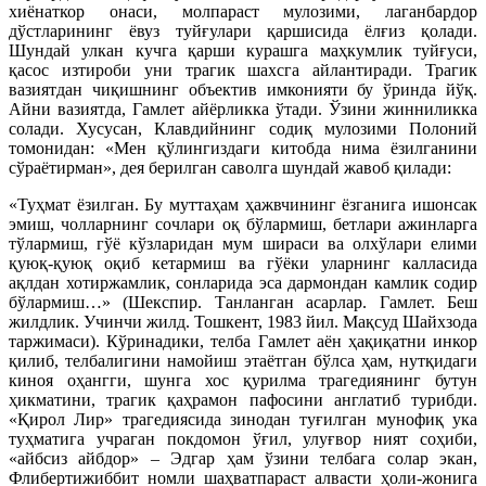
хиёнаткор онаси, молпараст мулозими, лаганбардор
дўстларининг ёвуз туйғулари қаршисида ёлғиз қолади.
Шундай улкан кучга қарши курашга маҳкумлик туйғуси,
қасос изтироби уни трагик шахсга айлантиради. Трагик
вазиятдан чиқишнинг объектив имконияти бу ўринда йўқ.
Айни вазиятда, Гамлет айёрликка ўтади. Ўзини жинниликка
солади. Хусусан, Клавдийнинг содиқ мулозими Полоний
томонидан: «Мен қўлингиздаги китобда нима ёзилганини
сўраётирман», дея берилган саволга шундай жавоб қилади:
«Туҳмат ёзилган. Бу муттаҳам ҳажвчининг ёзганига ишонсак
эмиш, чолларнинг сочлари оқ бўлармиш, бетлари ажинларга
тўлармиш, гўё кўзларидан мум шираси ва олхўлари елими
қуюқ-қуюқ оқиб кетармиш ва гўёки уларнинг калласида
ақлдан хотиржамлик, сонларида эса дармондан камлик содир
бўлармиш…» (Шекспир. Танланган асарлар. Гамлет. Беш
жилдлик. Учинчи жилд. Тошкент, 1983 йил. Мақсуд Шайхзода
таржимаси). Кўринадики, телба Гамлет аён ҳақиқатни инкор
қилиб, телбалигини намойиш этаётган бўлса ҳам, нутқидаги
киноя оҳангги, шунга хос қурилма трагедиянинг бутун
ҳикматини, трагик қаҳрамон пафосини англатиб турибди.
«Қирол Лир» трагедиясида зинодан туғилган мунофиқ ука
туҳматига учраган покдомон ўғил, улуғвор ният соҳиби,
«айбсиз айбдор» – Эдгар ҳам ўзини телбага солар экан,
Флибертижиббит номли шаҳватпараст алвасти ҳоли-жонига