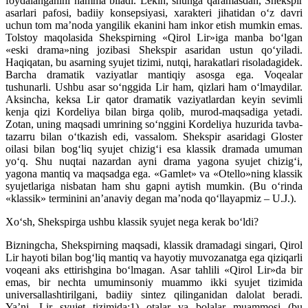
foydalanganini hamma biladi. Lekin, shunga qaramasdan, Shekspir
asarlari pafosi, badiiy konsepsiyasi, xarakteri jihatidan o‘z davri
uchun tom ma’noda yangilik ekanini ham inkor etish mumkin emas.
Tolstoy maqolasida Shekspirning «Qirol Lir»iga manba bo‘lgan
«eski drama»ning jozibasi Shekspir asaridan ustun qo‘yiladi.
Haqiqatan, bu asarning syujet tizimi, nutqi, harakatlari risoladagidek.
Barcha dramatik vaziyatlar mantiqiy asosga ega. Voqealar
tushunarli. Ushbu asar so‘nggida Lir ham, qizlari ham o‘lmaydilar.
Aksincha, keksa Lir qator dramatik vaziyatlardan keyin sevimli
kenja qizi Kordeliya bilan birga qolib, murod-maqsadiga yetadi.
Zotan, uning maqsadi umrining so‘nggini Kordeliya huzurida tavba-
tazarru bilan o‘tkazish edi, vassalom. Shekspir asaridagi Gloster
oilasi bilan bog‘liq syujet chizig‘i esa klassik dramada umuman
yo‘q. Shu nuqtai nazardan ayni drama yagona syujet chizig‘i,
yagona mantiq va maqsadga ega. «Gamlet» va «Otello»ning klassik
syujetlariga nisbatan ham shu gapni aytish mumkin. (Bu o‘rinda
«klassik» terminini an’anaviy degan ma’noda qo‘llayapmiz – U.J.).
Xo‘sh, Shekspirga ushbu klassik syujet nega kerak bo‘ldi?
Bizningcha, Shekspirning maqsadi, klassik dramadagi singari, Qirol
Lir hayoti bilan bog‘liq mantiq va hayotiy muvozanatga ega qiziqarli
voqeani aks ettirishgina bo‘lmagan. Asar tahlili «Qirol Lir»da bir
emas, bir nechta umuminsoniy muammo ikki syujet tizimida
universallashtirilgani, badiiy sintez qilinganidan dalolat beradi.
Ya’ni, Lir syujet tizimida:1) otalar va bolalar muammosi (bu