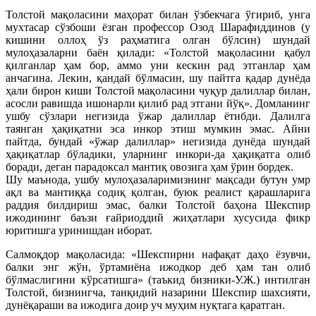
Толстой мақоласини маҳорат билан ўзбекчага ўгириб, унга
мухтасар сўзбоши ёзган профессор Озод Шарафиддинов (у
кишини оллоҳ ўз раҳматига олган бўлсин) шундай
мулоҳазаларни баён қилади: «Толстой мақоласини қабул
қилганлар ҳам бор, аммо уни кескин рад этганлар ҳам
анчагина. Лекин, қандай бўлмасин, шу пайтга қадар дунёда
ҳали бирон киши Толстой мақоласини чуқур далиллар билан,
асосли равишда ишонарли қилиб рад этгани йўқ». Домланинг
ушбу сўзлари негизида ўжар далиллар ётибди. Далилга
таянган ҳақиқатни эса инкор этиш мумкин эмас. Айни
пайтда, бундай «ўжар далиллар» негизида дунёда шундай
ҳақиқатлар бўладики, уларнинг инкори-да ҳақиқатга олиб
боради, деган парадоксал мантиқ овозига ҳам ўрин бордек.
Шу маънода, ушбу мулоҳазаларимизнинг мақсади бутун умр
ақл ва мантиққа содиқ қолган, буюк реалист қарашларига
раддия билдириш эмас, балки Толстой баҳона Шекспир
ижодининг баъзи ғайриоддий жиҳатлари хусусида фикр
юритишга уринишдан иборат.
Салмоқдор мақоласида: «Шекспирни нафақат даҳо ёзувчи,
балки энг жўн, ўртамиёна ижодкор деб ҳам тан олиб
бўлмаслигини кўрсатишга» (таъкид бизники-У.Ж.) интилган
Толстой, бизнингча, танқидий назарини Шекспир шахсияти,
дунёқараши ва ижодига доир уч муҳим нуқтага қаратган.