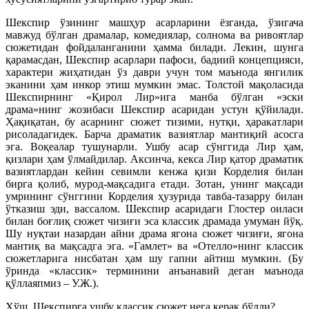
Шекспир ўзининг машҳур асарларини ёзганда, ўзигача
мавжуд бўлган драмалар, комедиялар, солнома ва ривоятлар
сюжетидан фойдаланганини ҳамма билади. Лекин, шунга
қарамасдан, Шекспир асарлари пафоси, бадиий концепцияси,
характери жиҳатидан ўз даври учун том маънода янгилик
эканини ҳам инкор этиш мумкин эмас. Толстой мақоласида
Шекспирнинг «Қирол Лир»ига манба бўлган «эски
драма»нинг жозибаси Шекспир асаридан устун қўйилади.
Ҳақиқатан, бу асарнинг сюжет тизими, нутқи, ҳаракатлари
рисоладагидек. Барча драматик вазиятлар мантиқий асосга
эга. Воқеалар тушунарли. Ушбу асар сўнггида Лир ҳам,
қизлари ҳам ўлмайдилар. Аксинча, кекса Лир қатор драматик
вазиятлардан кейин севимли кенжа қизи Корделия билан
бирга қолиб, мурод-мақсадига етади. Зотан, унинг мақсади
умрининг сўнггини Корделия ҳузурида тавба-тазарру билан
ўтказиш эди, вассалом. Шекспир асаридаги Глостер оиласи
билан боғлиқ сюжет чизиғи эса классик драмада умуман йўқ.
Шу нуқтаи назардан айни драма ягона сюжет чизиғи, ягона
мантиқ ва мақсадга эга. «Гамлет» ва «Отелло»нинг классик
сюжетларига нисбатан ҳам шу гапни айтиш мумкин. (Бу
ўринда «классик» терминини анъанавий деган маънода
қўллаяпмиз – У.Ж.).
Хўш, Шекспирга ушбу классик сюжет нега керак бўлди?