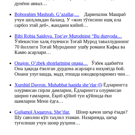
дунёни аввал…
Boborahim Mashrab. G’azallar,…
Дарвешлик Машраб
учун шоҳликдан баланд. У «жон тўтисини ишқ ила
сарбоз этай деб», жандани кийиб…
Bibi Robia Saidova. Tog‘ay Murodning “Bu dunyoda…
Ўзбекистон халқ ёзувчиси Тоғай Мурод таваллудининг
70 йиллиги Тоғай Муроднинг ушбу романи Кафка ва
Камю асарлари…
Onajon. O’zbek shoirlarining onaga…
Ўзбек адабиёти
Она ҳақида ёзилган дурдона асарларга ниҳоятда бой.
Онани улуғлашда, мадҳ этишда ижодкорларимиз чин…
Xurshid Davron. Muhabbat haqida she’rlar (I)
Ёдларингга
олурмисан сирли дамларни, Ёдларингга олурмисан
ширин ғамларни, Ёқиб қўйиб тун қўйнида ёки
шамларни Мени ёдга…
Guljamol Asqarova. She’rlar.
Шоир қачон шеър ёзади?
Шу саволни кўп таҳлил этаман. Назаримда, шеър
туғилиши учун шоир руҳини…