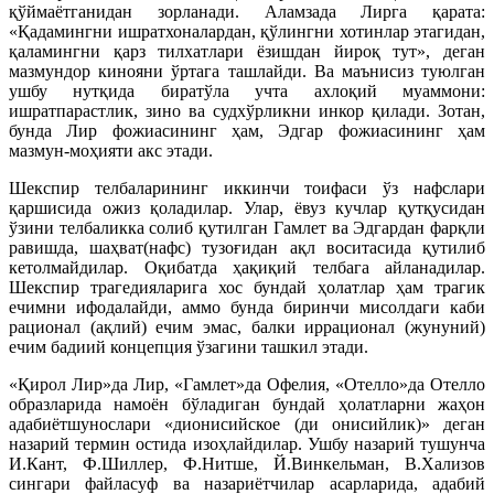
қўймаётганидан зорланади. Аламзада Лирга қарата:
«Қадамингни ишратхоналардан, қўлингни хотинлар этагидан,
қаламингни қарз тилхатлари ёзишдан йироқ тут», деган
мазмундор кинояни ўртага ташлайди. Ва маънисиз туюлган
ушбу нутқида биратўла учта ахлоқий муаммони:
ишратпарастлик, зино ва судхўрликни инкор қилади. Зотан,
бунда Лир фожиасининг ҳам, Эдгар фожиасининг ҳам
мазмун-моҳияти акс этади.
Шекспир телбаларининг иккинчи тоифаси ўз нафслари
қаршисида ожиз қоладилар. Улар, ёвуз кучлар қутқусидан
ўзини телбаликка солиб қутилган Гамлет ва Эдгардан фарқли
равишда, шаҳват(нафс) тузоғидан ақл воситасида қутилиб
кетолмайдилар. Оқибатда ҳақиқий телбага айланадилар.
Шекспир трагедияларига хос бундай ҳолатлар ҳам трагик
ечимни ифодалайди, аммо бунда биринчи мисолдаги каби
рационал (ақлий) ечим эмас, балки иррационал (жунуний)
ечим бадиий концепция ўзагини ташкил этади.
«Қирол Лир»да Лир, «Гамлет»да Офелия, «Отелло»да Отелло
образларида намоён бўладиган бундай ҳолатларни жаҳон
адабиётшунослари «дионисийское (ди онисийлик)» деган
назарий термин остида изоҳлайдилар. Ушбу назарий тушунча
И.Кант, Ф.Шиллер, Ф.Нитше, Й.Винкельман, В.Хализов
сингари файласуф ва назариётчилар асарларида, адабий