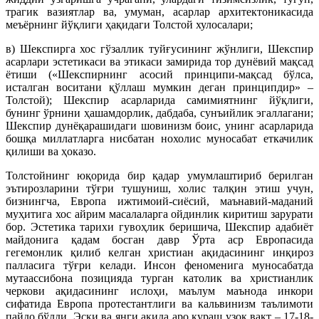
трагик вазиятлар ва, умуман, асарлар архитектоникасида
меъёрнинг йўқлиги ҳақидаги Толстой хулосалари;
в) Шекспирга хос гўзаллик туйғусининг жўнлиги, Шекспир
асарлари эстетикаси ва этикаси замирида тор дунёвий мақсад
ётиши («Шекспирнинг асосий принципи-мақсад бўлса,
исталган воситани қўллаш мумкин деган принципдир» –
Толстой); Шекспир асарларида самимиятнинг йўқлиги,
бунинг ўрнини ҳашамдорлик, дабдаба, сунъийлик эгаллагани;
Шекспир дунёқарашидаги шовинизм боис, унинг асарларида
бошқа миллатларга нисбатан нохолис муносабат еткачилик
қилиши ва ҳоказо.
Толстойнинг юқорида бир қадар умумлаштириб берилган
эътирозларини тўғри тушуниш, холис талқин этиш учун,
бизнингча, Европа ижтимоий-сиёсий, маънавий-маданий
муҳитига хос айрим масалаларга ойдинлик киритиш зарурати
бор. Эстетика тарихи гувоҳлик беришича, Шекспир адабиёт
майдонига қадам босган давр Ўрта аср Европасида
гегемонлик қилиб келган христиан ақидасининг инқироз
палласига тўғри келади. Инсон феноменига муносабатда
мутаассибона позицияда турган католик ва христианлик
черкови ақидасининг ислоҳи, маълум маънода инкори
сифатида Европа протестантлиги ва кальвинизм таълимоти
пайдо бўлди. Эски ва янги ақида аро кураш узоқ вақт – 17-18-