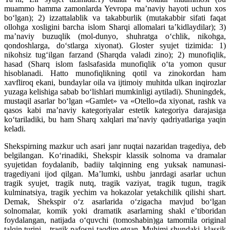
muammo hamma zamonlarda Yevropa ma’naviy hayoti uchun xos
bo‘lgan); 2) izzattalablik va takabburlik (mutakabbir sifati faqat
ollohga xosligini barcha islom Sharqi allomalari ta’kidlaydilar); 3)
ma’naviy buzuqlik (mol-dunyo, shuhratga o‘chlik, nikohga,
qondoshlarga, do‘stlarga xiyonat). Gloster syujet tizimida: 1)
nikohsiz tug‘ilgan farzand (Sharqda valadi zino); 2) munofiqlik,
hasad (Sharq islom faslsafasida munofiqlik o‘ta yomon qusur
hisoblanadi. Hatto munofiqlikning qotil va zinokordan ham
xavfliroq ekani, bundaylar oila va ijtimoiy muhitda ulkan inqirozlar
yuzaga kelishiga sabab bo‘lishlari mumkinligi aytiladi). Shuningdek,
mustaqil asarlar bo‘lgan «Gamlet» va «Otello»da xiyonat, rashk va
qasos kabi ma’naviy kategoriyalar estetik kategoriya darajasiga
ko‘tariladiki, bu ham Sharq xalqlari ma’naviy qadriyatlariga yaqin
keladi.
Shekspirning mazkur uch asari janr nuqtai nazaridan tragediya, deb
belgilangan. Ko‘rinadiki, Shekspir klassik solnoma va dramalar
syujetidan foydalanib, badiiy talqinning eng yuksak namunasi-
tragediyani ijod qilgan. Ma’lumki, ushbu janrdagi asarlar uchun
tragik syujet, tragik nutq, tragik vaziyat, tragik tugun, tragik
kulminatsiya, tragik yechim va hokazolar yetakchilik qilishi shart.
Demak, Shekspir o‘z asarlarida o‘zigacha mavjud bo‘lgan
solnomalar, komik yoki dramatik asarlarning shakl e’tiboridan
foydalangan, natijada o‘quvchi (tomoshabin)ga tamomila original
talqin turini – tragik pafosni taqdim etgan. Muhimi shundaki, klassik