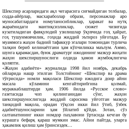
Шекспир асарларидаги ақл чегарасига сиғмайдиган телбалар,
содда-айёрлар, масхарабозлар образи, персонажлар аро
муносабатлардаги номутаносибликлар, ҳаракат ва нутқ
жараёнидаги мантиқсизликлар, сюжет чизиғида
кузатиладиган фавқулодий узилишлар ўқувчида гоҳ ҳайрат,
гоҳ тушунмовчилик, гоҳида жиддий эътироз уйғотади. Бу
муаммога жаҳон бадиий тафаккур эгалари томонидан турлича
талқин бериб келинаётгани ҳам кўпчиликка маълум. Аммо,
шунга қарамасдан, буюк драматург ижодининг мазкур жиҳати
жаҳон шекспиршунослиги олдида ҳамон жумбоқлигича
қоляпти.
«Жаҳон адабиёти» журналида 1998 йил ноябрь, декабрь
ойларида нашр этилган Толстойнинг «Шекспир ва драма
тўғрисида» номли мақоласи Шекспир ижодига доир айни
масала кўламини кенгайтирибгина қолмай,
мураккаблаштирди ҳам. 1906 йилда «Русское слово»
газетасида чоп қилинганидан сўнг, жаҳон
шекспиршунослигида жиддий саросима уйғотган мазкур
танқидий мақола, орадан тўқсон икки йил ўтиб, ўзбек
адабиётшуносларини ҳам ўйлатиб қўйди. Зотан, сўз
салтанатининг икки номдор паҳлавони ўртасида кечган бу
курашга бефарқ қараш мумкин эмас. Айни пайтда, уларга
ҳакамлик қилиш ҳам ўринсиздек…