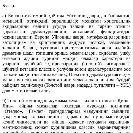
Булар:
а) Европа ижтимоий ҳаётида Уйғониш давридан бошланган
маънавий, эътиқодий эврилишлар; моҳиятан христианлик
ақидаларини бадиий усулда талқин ва тарғиб этишга
қаратилган драматургиянинг анъанавий функциясидан
чекинганлиги; Европа Уйғониш даври мутафаккирларининг
католицизм ва христианлик ақидаси ислоҳи, замонавий
талқини ўлароқ туғилган простестантизмга янги адабий-
драматик шакл топишга эриша олмаганлари, оқибатда, ушбу
оммабоп адабий турнинг «ноқис одамлар характери ва
уларнинг дунёвий эҳтиросларини» (Толстой) тасвирлашга
шўнғиб кетгани; классик услубда юнон драматургиясига хос
илоҳий моҳиятни англамаслик; Шекспир дараматургияси ҳам
мана шу психологик вазиятнинг меваси эканлиги ва бундай
кайфият ҳали-ҳануз (Толстой даври назарда тутиляпти – У.Ж.)
давом этиб келаётгани;
б) Толстой томонидан жумлама-жумла таҳлил этилган «Қирол
Лир», айрим масалалар юзасидан мурожаат қилинган
«Отелло», «Гамлет» трагедияларида мазмуннинг саёзлиги;
қаҳрамонлар характерининг ҳаракат ва нутқ мантиқидан
келиб чиқмаслиги ва, айнан, ҳаракат, нутқдаги якранглик,
мантиқсизлик; сюжет қурилишида классик вариантларнинг
жиддий ўзгаришга учрагани, улардаги тизимсизлик, тугун,