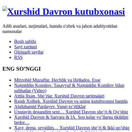
Adib asarlari, tarjimalari, hamda o'zbek va jahon adabiyotidan
namunalar
Bosh sahifa
Sayt xaritasi
Qiziqarli saytlar
RSS
ENG SO’NGGI
Mirzohid Muzaffar. Hechlik va Hellados. Esse
Najmiddin Komilov. Tasavvuf & Najmiddin Komilov bilan
suhbatlar (Video)
Attila Ilxan. She’rlar. Xurshid Davron tarjimalari
Rajab Xolbek. Xurshid Davron va uning kutubxonasi haqida
Abduhamid Pardayev. Yangi to’rtliklar
Unutayin degandim seni… Xurshid Davron she’ri & Qo’shiq
Xurshid Davron & Sarvara & IA. Sen kelar yo’llarga tikildim
bedor…
Xayr, dema, sevgilim… Xurshid Davron she’ri & Ikki qo’shiq