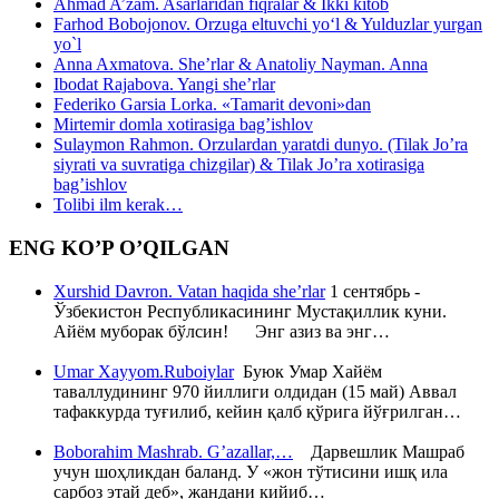
Ahmad A’zam. Asarlaridan fiqralar & Ikki kitob
Farhod Bobojonov. Orzuga eltuvchi yo‘l & Yulduzlar yurgan
yo`l
Anna Axmatova. She’rlar & Anatoliy Nayman. Anna
Ibodat Rajabova. Yangi she’rlar
Federiko Garsia Lorka. «Tamarit devoni»dan
Mirtemir domla xotirasiga bag’ishlov
Sulaymon Rahmon. Orzulardan yaratdi dunyo. (Tilak Jo’ra
siyrati va suvratiga chizgilar) & Tilak Jo’ra xotirasiga
bag’ishlov
Tolibi ilm kerak…
ENG KO’P O’QILGAN
Xurshid Davron. Vatan haqida she’rlar
1 сентябрь -
Ўзбекистон Республикасининг Мустақиллик куни.
Айём муборак бўлсин! Энг азиз ва энг…
Umar Xayyom.Ruboiylar
Буюк Умар Хайём
таваллудининг 970 йиллиги олдидан (15 май) Аввал
тафаккурда туғилиб, кейин қалб қўрига йўғрилган…
Boborahim Mashrab. G’azallar,…
Дарвешлик Машраб
учун шоҳликдан баланд. У «жон тўтисини ишқ ила
сарбоз этай деб», жандани кийиб…