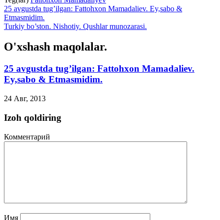
25 avgustda tug’ilgan: Fattohxon Mamadaliev. Ey,sabo &
Etmasmidim.
Turkiy bo’ston. Nishotiy. Qushlar munozarasi.
O'xshash maqolalar.
25 avgustda tug’ilgan: Fattohxon Mamadaliev.
Ey,sabo & Etmasmidim.
24 Авг, 2013
Izoh qoldiring
Комментарий
Имя