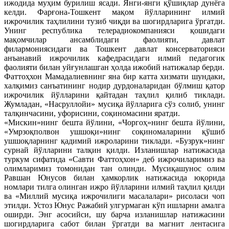
ижодида муҳим бурилиш ясади. Янги-янги қўшиқлар дунёга
келди. Фарғона-Тошкент мақом йўлларининг илмий
ижрочилик таҳлилини тузиб чиқди ва шогирдларига ўргатди.
Унинг республика телерадиокомпанияси қошидаги
мақомчилар ансамблидаги фаолияти, давлат
филармониясидаги ва Тошкент давлат консерваторияси
анъанавий ижрочилик кафедрасидаги илмий педагогик
фаолияти билан уйғунлашган ҳолда ижобий натижалар берди.
Фаттоҳхон Мамадалиевнинг яна бир катта хизмати шундаки,
халқимиз санъатининг нодир дурдоналаридан бўлмиш қатор
ижрочилик йўлларини қайтадан таҳлил қилиб тиклади.
Жумладан, «Насруллойи» мусиқа йўлларига сўз солиб, унинг
талқинчасини, уфорисини, соқиномасини яратди.
«Мискин»нинг бешта йўлини, «Чоргоҳ»нинг бешта йўлини,
«Умрзоқполвон ушшоқи»нинг соқиномаларини қўшиб
ушшоқларнинг қадимий ижроларини тиклади. «Бузрук»нинг
сурнай йўлларини талқин қилди. Изланишлар натижасида
туркум сифатида «Савти Фаттоҳхон» деб ижрочиларимиз ва
олимларимиз томонидан тан олинди. Мусиқашунос олим
Равшан Юнусов билан ҳамкорлик натижасида юқорида
номлари тилга олинган ижро йўлларини илмий таҳлил қилди
ва «Миллий мусиқа ижрочилиги масалалари» рисоласи чоп
этилди. Устоз Юнус Ражабий улгурмаган кўп ишларни амалга
оширди. Энг асосийси, шу барча изланишлар натижасини
шогирдларига сабот билан ўргатди ва магнит лентасига