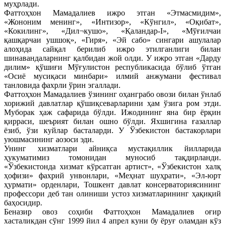
муҳрлади.
Фаттоҳхон Мамадалиев ижро этган «Этмасмидим»,
«Жононим менинг», «Интизор», «Кўнгил», «Оқибат»,
«Кокилинг», «Дил¬кушо», «Қаландар-I», «Мўғилчаи
қашқарчаи ушшоқ», «Гиря», «Эй сабо» сингари ашулалар
алоҳида сайқал берилиб ижро этилганлиги билан
шинавандаларнинг қалбидан жой олди. У ижро этган «Дарду
дилим» қўшиғи Мўғулистон республикасида бўлиб ўтган
«Осиё мусиқаси минбари» илмий анжумани фестивал
танловида фахрли ўрин эгаллади.
Фаттоҳхон Мамадалиев ўзининг оҳанграбо овози билан ўнлаб
хорижий давлатлар қўшиқсеварларини ҳам ўзига ром этди.
Муборак ҳаж сафарида бўлди. Ижодининг яна бир ёрқин
қирраси, шеърият билан ошно бўлди. Яхшигина ғазаллар
ёзиб, ўзи куйлар басталарди. У Ўзбекистон бастакорлари
уюшмасининг аoзоси эди.
Унинг хизматлари айниқса мустақиллик йилларида
ҳукуматимиз томонидан муносиб тақдирланди.
«Ўзбекистонда хизмат кўрсатган артист», «Ўзбекистон халқ
ҳофизи» фахрий унвонлари, «Меҳнат шуҳрати», «Эл-юрт
ҳурмати» орденлари, Тошкент давлат консерваториясининг
профессори деб тан олиниши устоз хизматларининг ҳақиқий
баҳосидир.
Беназир овоз соҳиби Фаттоҳхон Мамадалиев оғир
хасталикдан сўнг 1999 йил 4 апрел куни бу ёруғ оламдан кўз