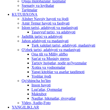
Qisqa mulohazalar, luqmalar
Ssenariy va loyihalar
Tarjimalar
KUTUBXONA
Alisher Navoiy hayoti va ijodi
Amir Temur hayoti va faoliyati
Islom tarixi, adabiyoti va madaniyati
Tasavvuf tarixi, va adabiyoti
Jadidlik tarixi va adabiyoti
Jahon adabiyoti va madaniyati
Turk xalqlari tarixi, adabiyoti, madaniyati
O'zbek tarixi, adabiyoti va madaniyati
Ona tili va Milliy alifbo
San'at va Musiqiy meros
Tarixiy hujjatlar, nodir qo'lyozmalar
Xotira va yodnomalar
Yangi kitoblar va asarlar taqdimoti
Yoshlar ijodi
Qo'shimcha bo'lim
Inson hayoti
Lug'atlar, Qomuslar
Maktubot
Naqllar, hikmatlar, rivoyatlar
Video, Audio,Foto
YANGILIKLAR