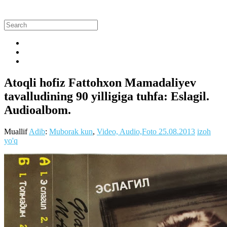
Atoqli hofiz Fattohxon Mamadaliyev
tavalludining 90 yilligiga tuhfa: Eslagil.
Audioalbom.
Muallif
Adib
:
Muborak kun
,
Video, Audio,Foto
25.08.2013
izoh
yo'q