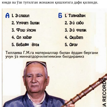
юмди ва ўзи туғилган жонажон қишлоғига дафн қилинди.