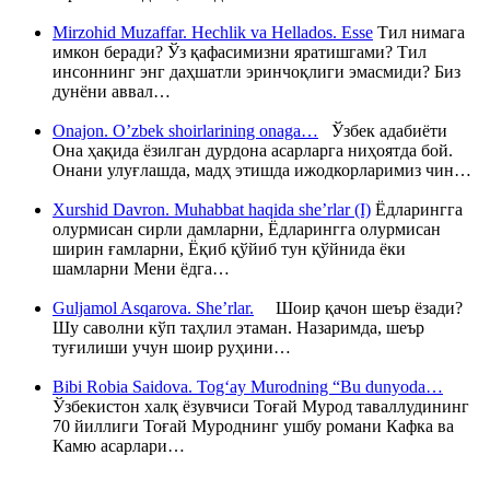
Mirzohid Muzaffar. Hechlik va Hellados. Esse
Тил нимага
имкон беради? Ўз қафасимизни яратишгами? Тил
инсоннинг энг даҳшатли эринчоқлиги эмасмиди? Биз
дунёни аввал…
Onajon. O’zbek shoirlarining onaga…
Ўзбек адабиёти
Она ҳақида ёзилган дурдона асарларга ниҳоятда бой.
Онани улуғлашда, мадҳ этишда ижодкорларимиз чин…
Xurshid Davron. Muhabbat haqida she’rlar (I)
Ёдларингга
олурмисан сирли дамларни, Ёдларингга олурмисан
ширин ғамларни, Ёқиб қўйиб тун қўйнида ёки
шамларни Мени ёдга…
Guljamol Asqarova. She’rlar.
Шоир қачон шеър ёзади?
Шу саволни кўп таҳлил этаман. Назаримда, шеър
туғилиши учун шоир руҳини…
Bibi Robia Saidova. Tog‘ay Murodning “Bu dunyoda…
Ўзбекистон халқ ёзувчиси Тоғай Мурод таваллудининг
70 йиллиги Тоғай Муроднинг ушбу романи Кафка ва
Камю асарлари…