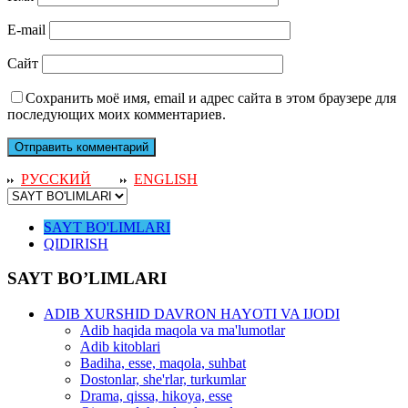
E-mail
Сайт
Сохранить моё имя, email и адрес сайта в этом браузере для
последующих моих комментариев.
РУССКИЙ
ENGLISH
SAYT BO'LIMLARI
QIDIRISH
SAYT BO’LIMLARI
ADIB XURSHID DAVRON HAYOTI VA IJODI
Adib haqida maqola va ma'lumotlar
Adib kitoblari
Badiha, esse, maqola, suhbat
Dostonlar, she'rlar, turkumlar
Drama, qissa, hikoya, esse