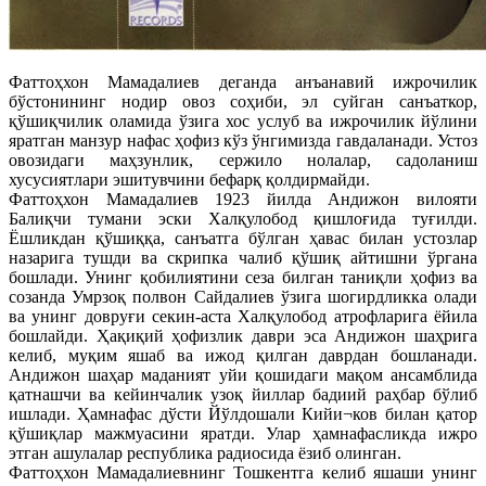
Фаттоҳхон Мамадалиев деганда анъанавий ижрочилик
бўстонининг нодир овоз соҳиби, эл суйган санъаткор,
қўшиқчилик оламида ўзига хос услуб ва ижрочилик йўлини
яратган манзур нафас ҳофиз кўз ўнгимизда гавдаланади. Устоз
овозидаги маҳзунлик, сержило нолалар, садоланиш
хусусиятлари эшитувчини бефарқ қолдирмайди.
Фаттоҳхон Мамадалиев 1923 йилда Андижон вилояти
Балиқчи тумани эски Халқулобод қишлоғида туғилди.
Ёшликдан қўшиққа, санъатга бўлган ҳавас билан устозлар
назарига тушди ва скрипка чалиб қўшиқ айтишни ўргана
бошлади. Унинг қобилиятини сеза билган таниқли ҳофиз ва
созанда Умрзоқ полвон Сайдалиев ўзига шогирдликка олади
ва унинг довруғи секин-аста Халқулобод атрофларига ёйила
бошлайди.
Ҳақиқий ҳофизлик даври эса Андижон шаҳрига
келиб, муқим яшаб ва ижод қилган даврдан бошланади.
Андижон шаҳар маданият уйи қошидаги мақом ансамблида
қатнашчи ва кейинчалик узоқ йиллар бадиий раҳбар бўлиб
ишлади. Ҳамнафас дўсти Йўлдошали Кийи¬ков билан қатор
қўшиқлар мажмуасини яратди. Улар ҳамнафасликда ижро
этган ашулалар республика радиосида ёзиб олинган.
Фаттоҳхон Мамадалиевнинг Тошкентга келиб яшаши унинг