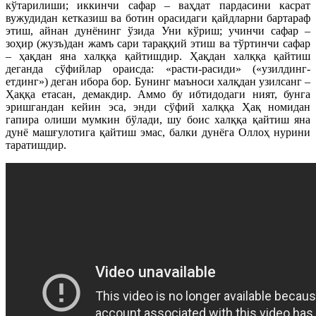
кўтарилиши; иккинчи сафар – ваҳдат пардасини касрат
вужудидан кетказиш ва ботин орасидаги қайдларни бартараф
этиш, айнан дунёнинг ўзида Уни кўриш; учинчи сафар –
зоҳир (жузъ)дан жамъ сари тараққий этиш ва тўртинчи сафар
– ҳақдан яна халққа қайтишдир. Ҳақдан халққа қайтиш
деганда сўфийлар ораисда: «расти-расиди» («узилдинг-
етдинг») деган ибора бор. Бунинг маъноси халқдан узилсанг –
Ҳаққа етасан, демакдир. Аммо бу ибтидодаги ният, бунга
эришгандан кейин эса, энди сўфий халққа Ҳақ номидан
гапира олиши мумкин бўлади, шу боис халққа қайтиш яна
дунё машғулотига қайтиш эмас, балки дунёга Оллоҳ нурини
таратишдир.