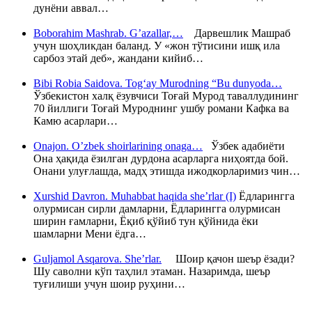
дунёни аввал…
Boborahim Mashrab. G’azallar,…
Дарвешлик Машраб
учун шоҳликдан баланд. У «жон тўтисини ишқ ила
сарбоз этай деб», жандани кийиб…
Bibi Robia Saidova. Tog‘ay Murodning “Bu dunyoda…
Ўзбекистон халқ ёзувчиси Тоғай Мурод таваллудининг
70 йиллиги Тоғай Муроднинг ушбу романи Кафка ва
Камю асарлари…
Onajon. O’zbek shoirlarining onaga…
Ўзбек адабиёти
Она ҳақида ёзилган дурдона асарларга ниҳоятда бой.
Онани улуғлашда, мадҳ этишда ижодкорларимиз чин…
Xurshid Davron. Muhabbat haqida she’rlar (I)
Ёдларингга
олурмисан сирли дамларни, Ёдларингга олурмисан
ширин ғамларни, Ёқиб қўйиб тун қўйнида ёки
шамларни Мени ёдга…
Guljamol Asqarova. She’rlar.
Шоир қачон шеър ёзади?
Шу саволни кўп таҳлил этаман. Назаримда, шеър
туғилиши учун шоир руҳини…