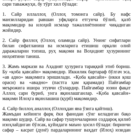
сари таважжуҳи, бу тўрт хил бўлади:
1. Сайр иллаллоҳ (Оллоҳ томонга сайр). Бу нафс
манзилларидан равшан уфқларга етгунча бўлиб, қалб
мақомидир ва илоҳий исмлар тажаллиётининг чиқадиган
жойидир.
2. Сайр филлоҳ (Оллоҳ оламида сайр). Унинг сифатлари
билан сифатланиш ва исмларига етишиш орқали олий
даражаларни топиш, руҳ мақоми ва Воҳидият ҳузурининг
ниҳоятини таниш.
3. Жамъ маркази ва Аҳадият ҳузурига тараққий этиб бориш.
Бу «қоба қавсайн» мақомидир. Иккилик бартараф бўлгач эса,
«ав адно» мақомига эришилади. «Қоба қавсайн» (икки қош
ораси) ва «авадно» (пастга ҳам қарамади) Пайғамбар
меърожига ишора этувчи сўзлардир. Пайғамбар юзни фақат
Аллоҳ сари буриб, унга яқинлашганлар. «Қоба қавсайн»
мақоми Илоҳга яқинлашиш (қурб) мақомидир.
4. Сайр биллоҳ аналлоҳ (Оллоҳдан яна ўзига қайтиш).
Жамъдан кейинги фарқ ёки фанодан сўнг келадиган бақо
мақоми шудир. Сайр ва сафар тушунчаларини соддароқ қилиб
изоҳлайдиган бўлсак, қуйидаги маъно ҳосил бўлади: биринчи
сафар – касрат (дунё) пардаларининг ваҳдат (Илоҳ) юзидан