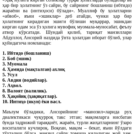
ҳар бир ҳолатнинг ўз сайри, бу сайрнинг бошланиш (ибтидо)
жараёни ва (интиҳоси) бўлади». Муаллиф бу ҳолатларни
«абвоб», яъни «эшиклар» деб атайди, чунки ҳар бир
ҳолатнинг кирадиган эшиги бўлиши муқаррар, эшикдан
кирган одам эса ўз ҳолига мувофиқ муомала-муносабат, феълу
атвор кўрсатади. Шундай қилиб, тариқат манзиллари
Абдуллоҳ Ансорий наздида ўнта ҳолатдан иборат бўлиб, улар
қуйидагича номланади:
1. Ибтидо (бошланиш)
2. Боб (эшик)
3. Муомала
4. Ҳамида (мақталган) ахлоқ
5. Усул
6. Авдия (водийлар).
7. Аҳвол.
8. Валоят (валилик).
9. Ҳақойиқ (ҳақиқатлар).
10. Интиҳо (якун) ёки васл.
Маълум бўладики, Ансорийнинг «манозил»ларида руҳ
диалектикаси чуқурроқ такс этган; мақомларга нисбатан
бунда тадрижий тараққиёт, жараён, турли жиҳатларнинг ўзаро
воситалиги кучлироқ. Воқеан, мақом – бекат, яъни йўлдаги
тўхталиш бўлса, манзил сайру томоша қиладиган жой ҳам,