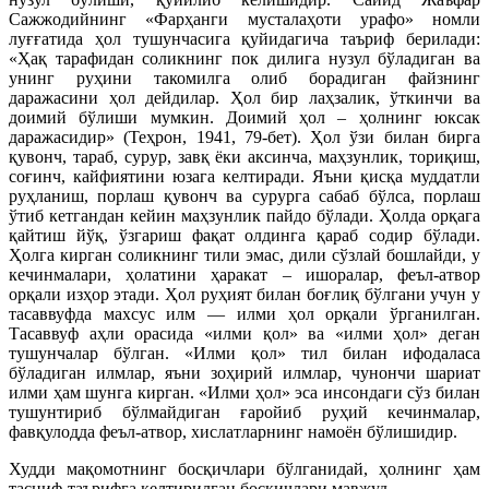
Сажжодийнинг «Фарҳанги мусталаҳоти урафо» номли
луғғатида ҳол тушунчасига қуйидагича таъриф берилади:
«Ҳақ тарафидан соликнинг пок дилига нузул бўладиган ва
унинг руҳини такомилга олиб борадиган файзнинг
даражасини ҳол дейдилар. Ҳол бир лаҳзалик, ўткинчи ва
доимий бўлиши мумкин. Доимий ҳол – ҳолнинг юксак
даражасидир» (Теҳрон, 1941, 79-бет). Ҳол ўзи билан бирга
қувонч, тараб, сурур, завқ ёки аксинча, маҳзунлик, ториқиш,
соғинч, кайфиятини юзага келтиради. Яъни қисқа муддатли
руҳланиш, порлаш қувонч ва сурурга сабаб бўлса, порлаш
ўтиб кетгандан кейин маҳзунлик пайдо бўлади. Ҳолда орқага
қайтиш йўқ, ўзгариш фақат олдинга қараб содир бўлади.
Ҳолга кирган соликнинг тили эмас, дили сўзлай бошлайди, у
кечинмалари, ҳолатини ҳаракат – ишоралар, феъл-атвор
орқали изҳор этади. Ҳол руҳият билан боғлиқ бўлгани учун у
тасаввуфда махсус илм — илми ҳол орқали ўрганилган.
Тасаввуф аҳли орасида «илми қол» ва «илми ҳол» деган
тушунчалар бўлган. «Илми қол» тил билан ифодаласа
бўладиган илмлар, яъни зоҳирий илмлар, чунончи шариат
илми ҳам шунга кирган. «Илми ҳол» эса инсондаги сўз билан
тушунтириб бўлмайдиган ғаройиб руҳий кечинмалар,
фавқулодда феъл-атвор, хислатларнинг намоён бўлишидир.
Худди мақомотнинг босқичлари бўлганидай, ҳолнинг ҳам
тасниф-таърифга келтирилган босқичлари мавжуд.