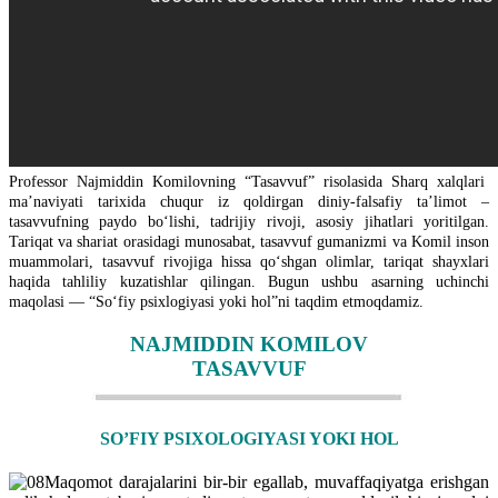
Professor Najmiddin Komilovning “Tasavvuf” risolasida Sharq xalqlari
maʼnaviyati tarixida chuqur iz qoldirgan diniy-falsafiy taʼlimot –
tasavvufning paydo boʻlishi, tadrijiy rivoji, asosiy jihatlari yoritilgan.
Tariqat va shariat orasidagi munosabat, tasavvuf gumanizmi va Komil inson
muammolari, tasavvuf rivojiga hissa qoʻshgan olimlar, tariqat shayxlari
haqida tahliliy kuzatishlar qilingan. Bugun ushbu asarning uchinchi
maqolasi — “Soʻfiy psixlogiyasi yoki hol”ni taqdim etmoqdamiz.
NAJMIDDIN KOMILOV
TASAVVUF
SO’FIY PSIXOLOGIYASI YOKI HOL
Maqomot darajalarini bir-bir egallab, muvaffaqiyatga erishgan