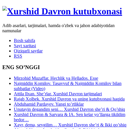
Adib asarlari, tarjimalari, hamda o'zbek va jahon adabiyotidan
namunalar
Bosh sahifa
Sayt xaritasi
Qiziqarli saytlar
RSS
ENG SO’NGGI
Mirzohid Muzaffar. Hechlik va Hellados. Esse
Najmiddin Komilov. Tasavvuf & Najmiddin Komilov bilan
suhbatlar (Video)
Attila Ilxan. She’rlar. Xurshid Davron tarjimalari
Rajab Xolbek. Xurshid Davron va uning kutubxonasi haqida
Abduhamid Pardayev. Yangi to’rtliklar
Unutayin degandim seni… Xurshid Davron she’ri & Qo’shiq
Xurshid Davron & Sarvara & IA. Sen kelar yo’llarga tikildim
bedor…
Xayr, dema, sevgilim… Xurshid Davron she’ri & Ikki qo’shiq