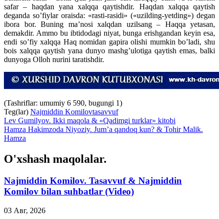
safar – haqdan yana xalqqa qaytishdir. Haqdan xalqqa qaytish
deganda so’fiylar oraisda: «rasti-rasidi» («uzilding-yetding») degan
ibora bor. Buning ma’nosi xalqdan uzilsang – Haqqa yetasan,
demakdir. Ammo bu ibtidodagi niyat, bunga erishgandan keyin esa,
endi so’fiy xalqqa Haq nomidan gapira olishi mumkin bo’ladi, shu
bois xalqqa qaytish yana dunyo mashg’ulotiga qaytish emas, balki
dunyoga Olloh nurini taratishdir.
(Tashriflar: umumiy 6 590, bugungi 1)
Teg(lar)
Najmiddin Komilov
tasavvuf
Lev Gumilyov. Ikki maqola & «Qadimgi turklar» kitobi
Hamza Hakimzoda Niyoziy. Jum’a qandoq kun? & Tohir Malik.
Hamza
O'xshash maqolalar.
Najmiddin Komilov. Tasavvuf & Najmiddin
Komilov bilan suhbatlar (Video)
03 Авг, 2026