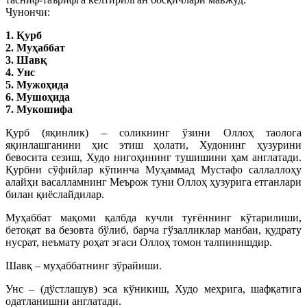
Чунончи:
1. Қурб
2. Муҳаббат
3. Шавқ
4. Унс
5. Мужоҳида
6. Мушоҳида
7. Мукошифа
Қурб (яқинлик) – соликнинг ўзини Оллоҳ таолога
яқинлашганини ҳис этиш ҳолати, Худонинг ҳузурини
бевосита сезиш, Худо нигоҳининг тушишини ҳам англатади.
Қурбни сўфийлар кўпинча Муҳаммад Мустафо саллаллоҳу
алайҳи васалламнинг Меърож туни Оллоҳ ҳузурига етганлари
билан қиёслайдилар.
Муҳаббат мақоми қалбда кучли туғённинг кўтарилиши,
бетоқат ва безовта бўлиб, барча гўзалликлар манбаи, қудрату
нусрат, неъмату роҳат эгаси Оллоҳ томон талпинишдир.
Шавқ – муҳаббатнинг зўрайиши.
Унс – (дўстлашув) эса кўникиш, Худо меҳрига, шафқатига
одатланишни англатади.