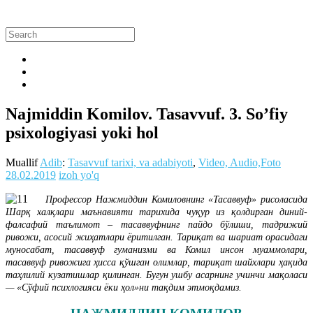
Najmiddin Komilov. Tasavvuf. 3. So’fiy
psixologiyasi yoki hol
Muallif
Adib
:
Tasavvuf tarixi, va adabiyoti
,
Video, Audio,Foto
28.02.2019
izoh yo'q
Профессор Нажмиддин Комиловнинг «Тасаввуф» рисоласида
Шарқ халқлари маънавияти тарихида чуқур из қолдирган диний-
фалсафий таълимот – тасаввуфнинг пайдо бўлиши, тадрижий
ривожи, асосий жиҳатлари ёритилган. Тариқат ва шариат орасидаги
муносабат, тасаввуф гуманизми ва Комил инсон муаммолари,
тасаввуф ривожига ҳисса қўшган олимлар, тариқат шайхлари ҳақида
таҳлилий кузатишлар қилинган. Бугун ушбу асарнинг учинчи мақоласи
— «Сўфий психлогияси ёки ҳол»ни тақдим этмоқдамиз.