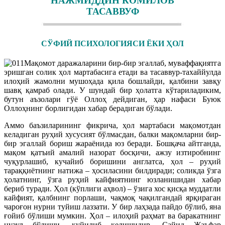
НАЖМИДДИН КОМИЛОВ
ТАСАВВУФ
СЎФИЙ ПСИХОЛОГИЯСИ ЁКИ ҲОЛ
Мақомот даражаларини бир-бир эгаллаб, муваффақиятга
эришган солик ҳол мартабасига етади ва тасаввур-тахаййулда
илоҳий жамолни мушоҳада қила бошлайди, қалбини завқу
шавқ қамраб олади. У шундай бир ҳолатга кўтариладиким,
бутун аъзолари гўё Оллоҳ дейдиган, ҳар нафаси Буюк
Оллоҳнинг борлигидан хабар берадиган бўлади.
Аммо баъзиларининг фикрича, ҳол мартабаси мақомотдан
келадиган руҳий хусусият бўлмасдан, балки мақомларни бир-
бир эгаллай бориш жараёнида юз беради. Бошқача айтганда,
мақом қатъий амалий назорат босқичи, ажзу изтиробнинг
чуқурлашиб, кучайиб боришини англатса, ҳол – руҳий
тараққиётнинг натижа – ҳосиласини билдиради; соликда ўзга
ҳолатнинг, ўзга руҳий кайфиятнинг юзланишидан хабар
бериб туради. Ҳол (кўплиги аҳвол) – ўзига хос қисқа муддатли
кайфият, қалбнинг порлаши, чақмоқ чақилгандай ярқираган
чароғон нурни туйиш лаззати. У бир лаҳзада пайдо бўлиб, яна
ғойиб бўлиши мумкин. Ҳол – илоҳий раҳмат ва баракатнинг
нузул бўлиши, қуйилиб келишидир. Сайид Жаъфар