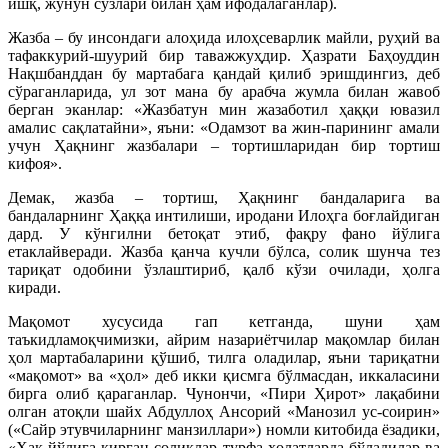
ишқ, жунун сўзлари билан ҳам ифодалаганлар).
Жазба – бу инсондаги алоҳида илоҳсеварлик майли, руҳий ва
тафаккурий-шуурий бир таважжуҳдир. Ҳазрати Баҳоуддин
Нақшбанддан бу мартабага қандай қилиб эришдингиз, деб
сўраганларида, ул зот мана бу арабча жумла билан жавоб
берган эканлар: «Жазбатун мин жазаботил ҳаққи ювазил
амалис сақлатайни», яъни: «Одамзот ва жин-парининг амали
учун Ҳақнинг жазбалари – тортишларидан бир тортиш
кифоя».
Демак, жазба – тортиш, Ҳақнинг бандаларига ва
бандаларнинг Ҳаққа интилиши, иродани Илоҳга боғлайдиган
дард. У кўнгилни бетоқат этиб, фақру фано йўлига
етаклайверади. Жазба қанча кучли бўлса, солик шунча тез
тариқат одобини ўзлаштириб, қалб кўзи очилади, ҳолга
киради.
Мақомот хусусида гап кетганда, шуни ҳам
таъкидламоқчимизки, айрим назариётчилар мақомлар билан
ҳол мартабаларини қўшиб, тилга оладилар, яъни тариқатни
«мақомот» ва «ҳол» деб икки қисмга бўлмасдан, иккаласини
бирга олиб қараганлар. Чунончи, «Пири Ҳирот» лақабини
олган атоқли шайх Абдуллоҳ Ансорий «Манозил ус-соирин»
(«Сайр этувчиларнинг манзиллари») номли китобида ёзадики,
«Ҳақ йўлига кирган соликлар турфа ҳолатларда бўладилар ва