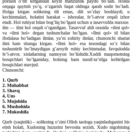
porlash o’tib ketgandan keyin mahzunlik paydo bo’ladi. Holda
orqaga qaytish yo’q, o’zgarish faqat oldinga qarab sodir bo’ladi.
Holga kirgan solikning tili emas, dili so’zlay boshlaydi, u
kechinmalari, holatini harakat – ishoralar, fe’l-atvor orqali izhor
etadi. Hol ruhiyat bilan bog’liq bo’lgani uchun u tasavvufda maxsus
ilm — ilmi hol orqali o’rganilgan. Tasavvuf ahli orasida «ilmi qol»
va «ilmi hol» degan tushunchalar bo’lgan. «Ilmi qol» til bilan
ifodalasa bo’ladigan ilmlar, ya’ni zohiriy ilmlar, chunonchi shariat
ilmi ham shunga kirgan. «Ilmi hol» esa insondagi so’z bilan
tushuntirib bo’lmaydigan g’aroyib ruhiy kechinmalar, favqulodda
fe’l-atvor, xislatlarning namoyon bo’lishidir.Xuddi maqomotning
bosqichlari bo’lganiday, holning ham tasnif-ta’rifga keltirilgan
bosqichlari mavjud.
Chunonchi:
1. Qurb
2. Muhabbat
3. Shavq
4. Uns
5. Mujohida
6. Mushohida
7. Mukoshifa
Qurb (yaqinlik) – solikning o’zini Olloh taologa yaqinlashganini his
etish holati, Xudoning huzurini bevosita sezish, Xudo nigohining