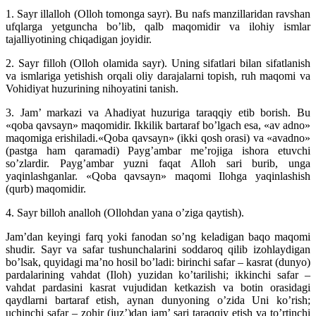
1. Sayr illalloh (Olloh tomonga sayr). Bu nafs manzillaridan ravshan
ufqlarga yetguncha bo’lib, qalb maqomidir va ilohiy ismlar
tajalliyotining chiqadigan joyidir.
2. Sayr filloh (Olloh olamida sayr). Uning sifatlari bilan sifatlanish
va ismlariga yetishish orqali oliy darajalarni topish, ruh maqomi va
Vohidiyat huzurining nihoyatini tanish.
3. Jam’ markazi va Ahadiyat huzuriga taraqqiy etib borish. Bu
«qoba qavsayn» maqomidir. Ikkilik bartaraf bo’lgach esa, «av adno»
maqomiga erishiladi.«Qoba qavsayn» (ikki qosh orasi) va «avadno»
(pastga ham qaramadi) Payg’ambar me’rojiga ishora etuvchi
so’zlardir. Payg’ambar yuzni faqat Alloh sari burib, unga
yaqinlashganlar. «Qoba qavsayn» maqomi Ilohga yaqinlashish
(qurb) maqomidir.
4. Sayr billoh analloh (Ollohdan yana o’ziga qaytish).
Jam’dan keyingi farq yoki fanodan so’ng keladigan baqo maqomi
shudir. Sayr va safar tushunchalarini soddaroq qilib izohlaydigan
bo’lsak, quyidagi ma’no hosil bo’ladi: birinchi safar – kasrat (dunyo)
pardalarining vahdat (Iloh) yuzidan ko’tarilishi; ikkinchi safar –
vahdat pardasini kasrat vujudidan ketkazish va botin orasidagi
qaydlarni bartaraf etish, aynan dunyoning o’zida Uni ko’rish;
uchinchi safar – zohir (juz’)dan jam’ sari taraqqiy etish va to’rtinchi