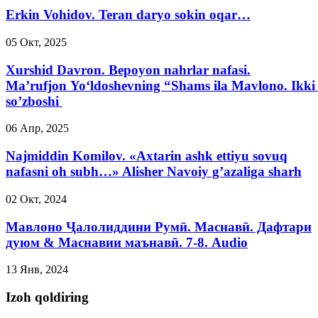
Erkin Vohidov. Teran daryo sokin oqar…
05 Окт, 2025
Xurshid Davron. Bepoyon nahrlar nafasi.
Ma’rufjon Yo‘ldoshevning “Shams ila Mavlono. Ikki 
so’zboshi
06 Апр, 2025
Najmiddin Komilov. «Axtarin ashk ettiyu sovuq
nafasni oh subh…» Alisher Navoiy g’azaliga sharh
02 Окт, 2024
Мавлоно Ҷалолиддини Румӣ. Маснавӣ. Дафтари
дуюм & Маснавии маънавӣ. 7-8. Audio
13 Янв, 2024
Izoh qoldiring