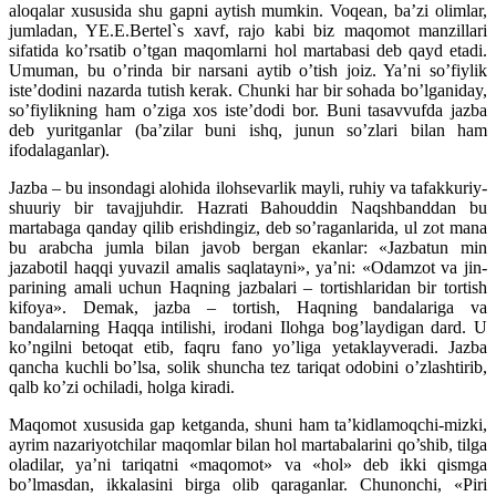
aloqalar xususida shu gapni aytish mumkin. Voqean, ba’zi olimlar,
jumladan, YE.E.Bertel`s xavf, rajo kabi biz maqomot manzillari
sifatida ko’rsatib o’tgan maqomlarni hol martabasi deb qayd etadi.
Umuman, bu o’rinda bir narsani aytib o’tish joiz. Ya’ni so’fiylik
iste’dodini nazarda tutish kerak. Chunki har bir sohada bo’lganiday,
so’fiylikning ham o’ziga xos iste’dodi bor. Buni tasavvufda jazba
deb yuritganlar (ba’zilar buni ishq, junun so’zlari bilan ham
ifodalaganlar).
Jazba – bu insondagi alohida ilohsevarlik mayli, ruhiy va tafakkuriy-
shuuriy bir tavajjuhdir. Hazrati Bahouddin Naqshbanddan bu
martabaga qanday qilib erishdingiz, deb so’raganlarida, ul zot mana
bu arabcha jumla bilan javob bergan ekanlar: «Jazbatun min
jazabotil haqqi yuvazil amalis saqlatayni», ya’ni: «Odamzot va jin-
parining amali uchun Haqning jazbalari – tortishlaridan bir tortish
kifoya». Demak, jazba – tortish, Haqning bandalariga va
bandalarning Haqqa intilishi, irodani Ilohga bog’laydigan dard. U
ko’ngilni betoqat etib, faqru fano yo’liga yetaklayveradi. Jazba
qancha kuchli bo’lsa, solik shuncha tez tariqat odobini o’zlashtirib,
qalb ko’zi ochiladi, holga kiradi.
Maqomot xususida gap ketganda, shuni ham ta’kidlamoqchi-mizki,
ayrim nazariyotchilar maqomlar bilan hol martabalarini qo’shib, tilga
oladilar, ya’ni tariqatni «maqomot» va «hol» deb ikki qismga
bo’lmasdan, ikkalasini birga olib qaraganlar. Chunonchi, «Piri