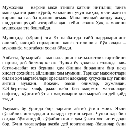
Мужоҳида – нафсни маҳв этишга қатъий интилиш, танга
машаққатни раво кўриб, маънавият учун жиҳод, яъни жангга
кириш ва ғалаба қилиш демак. Мана шундай жидду жаҳд,
шиддатли руҳий изтироблардан кейин солик Ҳақ жамолини
мушоҳида эта бошлайди.
Мушоҳида (кўриш) эса ўз навбатида ғайб пардаларининг
очилиб, илоҳий сирларнинг кашф этилишига йўл очади –
мукошифа мартабаси ҳосил бўлади.
Албатта, бу мартаба – манзилларнинг кетма-кетлик тартибини
шартли, деб билмоқ керак. Чунки бу ҳолатлар соликда нав-
батма-навбат юз бериши ҳам ёйинки бирданига бир неча
хислат соҳибига айланиши ҳам мумкин. Тариқат мақомотлари
билан ҳол мартабалари орасидаги алоқалар хусусида шу гапни
айтиш мумкин. Воқеан, баъзи олимлар, жумладан,
Е.Э.Бертельс хавф, ражо каби биз мақомот манзиллари
сифатида кўрсатиб ўтган мақомларни ҳол мартабаси деб қайд
этади.
Умуман, бу ўринда бир нарсани айтиб ўтиш жоиз. Яъни
сўфийлик истеъдодини назарда тутиш керак. Чунки ҳар бир
соҳада бўлганидай, сўфийликнинг ҳам ўзига хос истеъдоди
бор. Буни тасаввуфда жазба деб юритганлар (баъзилар буни