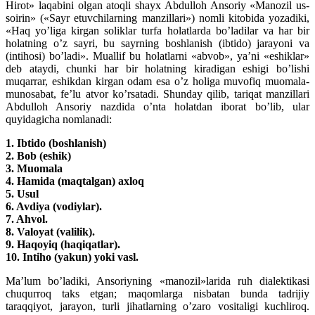
Hirot» laqabini olgan atoqli shayx Abdulloh Ansoriy «Manozil us-
soirin» («Sayr etuvchilarning manzillari») nomli kitobida yozadiki,
«Haq yo’liga kirgan soliklar turfa holatlarda bo’ladilar va har bir
holatning o’z sayri, bu sayrning boshlanish (ibtido) jarayoni va
(intihosi) bo’ladi». Muallif bu holatlarni «abvob», ya’ni «eshiklar»
deb ataydi, chunki har bir holatning kiradigan eshigi bo’lishi
muqarrar, eshikdan kirgan odam esa o’z holiga muvofiq muomala-
munosabat, fe’lu atvor ko’rsatadi. Shunday qilib, tariqat manzillari
Abdulloh Ansoriy nazdida o’nta holatdan iborat bo’lib, ular
quyidagicha nomlanadi:
1. Ibtido (boshlanish)
2. Bob (eshik)
3. Muomala
4. Hamida (maqtalgan) axloq
5. Usul
6. Avdiya (vodiylar).
7. Ahvol.
8. Valoyat (valilik).
9. Haqoyiq (haqiqatlar).
10. Intiho (yakun) yoki vasl.
Ma’lum bo’ladiki, Ansoriyning «manozil»larida ruh dialektikasi
chuqurroq taks etgan; maqomlarga nisbatan bunda tadrijiy
taraqqiyot, jarayon, turli jihatlarning o’zaro vositaligi kuchliroq.