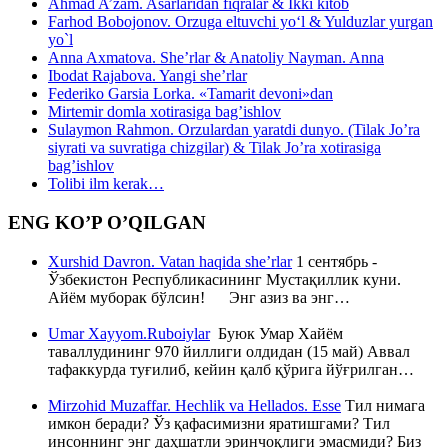
Ahmad A’zam. Asarlaridan fiqralar & Ikki kitob
Farhod Bobojonov. Orzuga eltuvchi yo‘l & Yulduzlar yurgan
yo`l
Anna Axmatova. She’rlar & Anatoliy Nayman. Anna
Ibodat Rajabova. Yangi she’rlar
Federiko Garsia Lorka. «Tamarit devoni»dan
Mirtemir domla xotirasiga bag’ishlov
Sulaymon Rahmon. Orzulardan yaratdi dunyo. (Tilak Jo’ra
siyrati va suvratiga chizgilar) & Tilak Jo’ra xotirasiga
bag’ishlov
Tolibi ilm kerak…
ENG KO’P O’QILGAN
Xurshid Davron. Vatan haqida she’rlar
1 сентябрь -
Ўзбекистон Республикасининг Мустақиллик куни.
Айём муборак бўлсин! Энг азиз ва энг…
Umar Xayyom.Ruboiylar
Буюк Умар Хайём
таваллудининг 970 йиллиги олдидан (15 май) Аввал
тафаккурда туғилиб, кейин қалб қўрига йўғрилган…
Mirzohid Muzaffar. Hechlik va Hellados. Esse
Тил нимага
имкон беради? Ўз қафасимизни яратишгами? Тил
инсоннинг энг даҳшатли эринчоқлиги эмасмиди? Биз