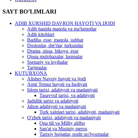
SAYT BO’LIMLARI
ADIB XURSHID DAVRON HAYOTI VA IJODI
Adib haqida maqola va ma'lumotlar
Adib kitoblari
Badiha, esse, maqola, suhbat
Dostonlar, she'rlar, turkumlar
Drama, qissa, hikoya, esse
Qisqa mulohazalar, luqmalar
Ssenariy va loyihalar
Tarjimalar
KUTUBXONA
Alisher Navoiy hayoti va ijodi
Amir Temur hayoti va faoliyati
Islom tarixi, adabiyoti va madaniyati
Tasavvuf tarixi, va adabiyoti
Jadidlik tarixi va adabiyoti
Jahon adabiyoti va madaniyati
Turk xalqlari tarixi, adabiyoti, madaniyati
O'zbek tarixi, adabiyoti va madaniyati
Ona tili va Milliy alifbo
San'at va Musiqiy meros
Tarixiy hujjatlar, nodir qo'lyozmalar