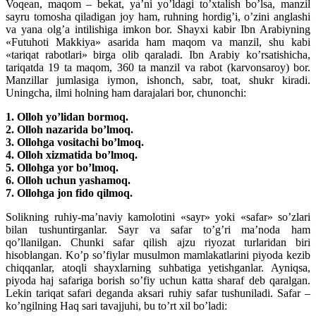
Voqean, maqom – bekat, ya’ni yo’ldagi to’xtalish bo’lsa, manzil
sayru tomosha qiladigan joy ham, ruhning hordig’i, o’zini anglashi
va yana olg’a intilishiga imkon bor. Shayxi kabir Ibn Arabiyning
«Futuhoti Makkiya» asarida ham maqom va manzil, shu kabi
«tariqat rabotlari» birga olib qaraladi. Ibn Arabiy ko’rsatishicha,
tariqatda 19 ta maqom, 360 ta manzil va rabot (karvonsaroy) bor.
Manzillar jumlasiga iymon, ishonch, sabr, toat, shukr kiradi.
Uningcha, ilmi holning ham darajalari bor, chunonchi:
1. Olloh yo’lidan bormoq.
2. Olloh nazarida bo’lmoq.
3. Ollohga vositachi bo’lmoq.
4. Olloh xizmatida bo’lmoq.
5. Ollohga yor bo’lmoq.
6. Olloh uchun yashamoq.
7. Ollohga jon fido qilmoq.
Solikning ruhiy-ma’naviy kamolotini «sayr» yoki «safar» so’zlari
bilan tushuntirganlar. Sayr va safar to’g’ri ma’noda ham
qo’llanilgan. Chunki safar qilish ajzu riyozat turlaridan biri
hisoblangan. Ko’p so’fiylar musulmon mamlakatlarini piyoda kezib
chiqqanlar, atoqli shayxlarning suhbatiga yetishganlar. Ayniqsa,
piyoda haj safariga borish so’fiy uchun katta sharaf deb qaralgan.
Lekin tariqat safari deganda aksari ruhiy safar tushuniladi. Safar –
ko’ngilning Haq sari tavajjuhi, bu to’rt xil bo’ladi: