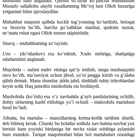
tushishini ham anglatadi. Qurbni so’fiylar ko’pincha Muhammad
Mustafo sallallohu alayhi vasallamning Me’roj tuni Olloh huzuriga
yetganlari bilan qiyoslaydilar.
Muhabbat maqomi qalbda kuchli tug’yonning ko’tarilishi, betoqat
va bezovta bo’lib, barcha go’zalliklar manbai, qudratu nusrat,
ne’matu rohat egasi Olloh tomon talpinishdir.
Shavq – muhabbatning zo’rayishi.
Uns – (do’stlashuv) esa ko’nikish, Xudo mehriga, shafqatiga
odatlanishni anglatadi.
Mujohida – nafsni mahv etishga qat’iy intilish, tanga mashaqqatni
ravo ko’rib, ma’naviyat uchun jihod, ya’ni jangga kirish va g’alaba
qilish demak. Mana shunday jiddu jahd, shiddatli ruhiy iztiroblardan
keyin solik Haq jamolini mushohida eta boshlaydi.
Mushohida (ko’rish) esa o’z navbatida g’ayb pardalarining ochilib,
ilohiy sirlarning kashf etilishiga yo’l ochadi – mukoshifa martabasi
hosil bo’ladi.
Albatta, bu martaba – manzillarning ketma-ketlik tartibini shartli,
deb bilmoq kerak. Chunki bu holatlar solikda nav-batma-navbat yuz
berishi ham yoyinki birdaniga bir necha xislat sohibiga aylanishi
ham mumkin. Tariqat maqomotlari bilan hol martabalari orasidagi