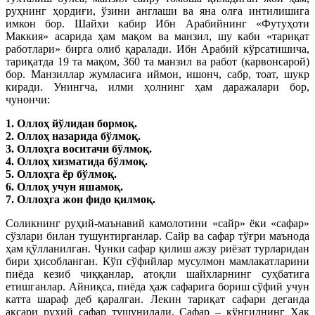
руҳнинг ҳордиғи, ўзини англаши ва яна олға интилишига
имкон бор. Шайхи кабир Ибн Арабийнинг «Футуҳоти
Маккия» асарида ҳам мақом ва манзил, шу каби «тариқат
работлари» бирга олиб қаралади. Ибн Арабий кўрсатишича,
тариқатда 19 та мақом, 360 та манзил ва работ (карвонсарой)
бор. Манзиллар жумласига иймон, ишонч, сабр, тоат, шукр
киради. Унингча, илми ҳолнинг ҳам даражалари бор,
чунончи:
1. Оллоҳ йўлидан бормоқ.
2. Оллоҳ назарида бўлмоқ.
3. Оллоҳга воситачи бўлмоқ.
4. Оллоҳ хизматида бўлмоқ.
5. Оллоҳга ёр бўлмоқ.
6. Оллоҳ учун яшамоқ.
7. Оллоҳга жон фидо қилмоқ.
Соликнинг руҳий-маънавий камолотини «сайр» ёки «сафар»
сўзлари билан тушунтирганлар. Сайр ва сафар тўғри маънода
ҳам қўлланилган. Чунки сафар қилиш ажзу риёзат турларидан
бири ҳисобланган. Кўп сўфийлар мусулмон мамлакатларини
пиёда кезиб чиққанлар, атоқли шайхларнинг суҳбатига
етишганлар. Айниқса, пиёда ҳаж сафарига бориш сўфий учун
катта шараф деб қаралган. Лекин тариқат сафари деганда
аксари руҳий сафар тушунилади. Сафар – кўнгилнинг Ҳақ