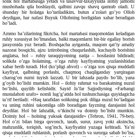
solik hol martabasiga yetadi va tasavvur-taxayyulda ilohiy jamolni
mushohada qila boshlaydi, qalbini zavqu shavq qamrab oladi. U
shunday bir holatga ko’tariladikim, butun a’zolari go’yo Olloh
deydigan, har nafasi Buyuk Ollohning borligidan xabar beradigan
bo’ladi.
Ammo ba’zilarining fikricha, hol martabasi maqomotdan keladigan
ruhiy xususiyat bo’lmasdan, balki maqomlarni bir-bir egallay borish
jarayonida yuz beradi. Boshqacha aytganda, maqom qat’iy amaliy
nazorat bosqichi, ajzu iztirobning chuqurlashib, kuchayib borishini
anglatsa, hol – ruhiy taraqqiyotning natija – hosilasini bildiradi;
solikda o’zga holatning, o’zga ruhiy kayfiyatning yuzlanishidan
xabar berib turadi. Hol (ko’pligi ahvol) – o’ziga xos qisqa muddatli
kayfiyat, qalbning porlashi, chaqmoq chaqilganday yarqiragan
charog’on nurni tuyish lazzati. U bir lahzada paydo bo’lib, yana
g’oyib bo’lishi mumkin. Hol – ilohiy rahmat va barakatning nuzul
bo’lishi, quyilib kelishidir. Sayid Ja’far Sajjodiyning «Farhangi
mustalahoti urafo» nomli lug’g’atida hol tushunchasiga quyidagicha
ta’rif beriladi: «Haq tarafidan solikning pok diliga nuzul bo’ladigan
va uning ruhini takomilga olib boradigan fayzning darajasini hol
deydilar. Hol bir lahzalik, o’tkinchi va doimiy bo’lishi mumkin.
Doimiy hol – holning yuksak darajasidir» (Tehron, 1941, 79-bet).
Hol o’zi bilan birga quvonch, tarab, surur, zavq yoki aksincha,
mahzunlik, toriqish, sog’inch, kayfiyatini yuzaga keltiradi. Ya’ni
qisqa muddatli ruhlanish, porlash quvonch va sururga sabab bo’lsa,