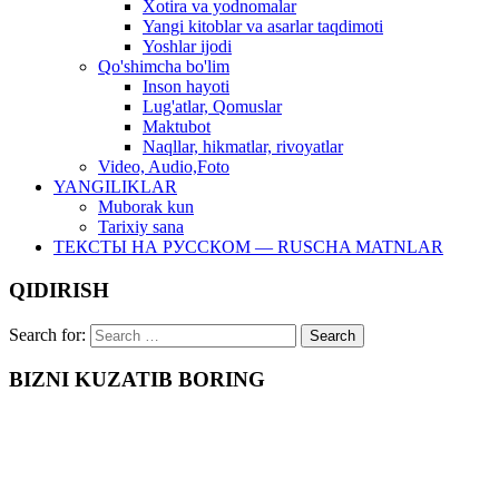
Xotira va yodnomalar
Yangi kitoblar va asarlar taqdimoti
Yoshlar ijodi
Qo'shimcha bo'lim
Inson hayoti
Lug'atlar, Qomuslar
Maktubot
Naqllar, hikmatlar, rivoyatlar
Video, Audio,Foto
YANGILIKLAR
Muborak kun
Tarixiy sana
ТЕКСТЫ НА РУССКОМ — RUSCHA MATNLAR
QIDIRISH
Search for:
BIZNI KUZATIB BORING