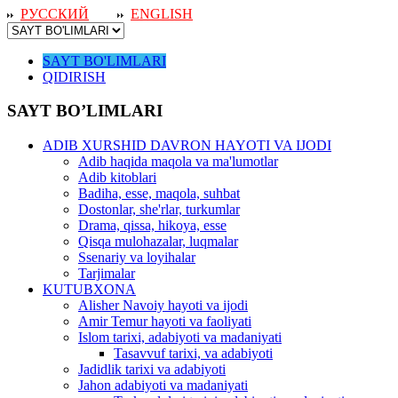
РУССКИЙ
ENGLISH
SAYT BO'LIMLARI
QIDIRISH
SAYT BO’LIMLARI
ADIB XURSHID DAVRON HAYOTI VA IJODI
Adib haqida maqola va ma'lumotlar
Adib kitoblari
Badiha, esse, maqola, suhbat
Dostonlar, she'rlar, turkumlar
Drama, qissa, hikoya, esse
Qisqa mulohazalar, luqmalar
Ssenariy va loyihalar
Tarjimalar
KUTUBXONA
Alisher Navoiy hayoti va ijodi
Amir Temur hayoti va faoliyati
Islom tarixi, adabiyoti va madaniyati
Tasavvuf tarixi, va adabiyoti
Jadidlik tarixi va adabiyoti
Jahon adabiyoti va madaniyati