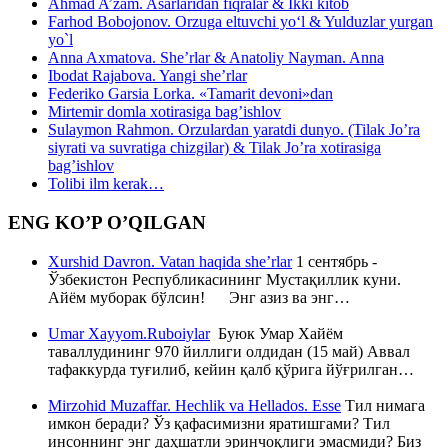
Ahmad A’zam. Asarlaridan fiqralar & Ikki kitob
Farhod Bobojonov. Orzuga eltuvchi yo‘l & Yulduzlar yurgan
yo`l
Anna Axmatova. She’rlar & Anatoliy Nayman. Anna
Ibodat Rajabova. Yangi she’rlar
Federiko Garsia Lorka. «Tamarit devoni»dan
Mirtemir domla xotirasiga bag’ishlov
Sulaymon Rahmon. Orzulardan yaratdi dunyo. (Tilak Jo’ra
siyrati va suvratiga chizgilar) & Tilak Jo’ra xotirasiga
bag’ishlov
Tolibi ilm kerak…
ENG KO’P O’QILGAN
Xurshid Davron. Vatan haqida she’rlar
1 сентябрь -
Ўзбекистон Республикасининг Мустақиллик куни.
Айём муборак бўлсин! Энг азиз ва энг…
Umar Xayyom.Ruboiylar
Буюк Умар Хайём
таваллудининг 970 йиллиги олдидан (15 май) Аввал
тафаккурда туғилиб, кейин қалб қўрига йўғрилган…
Mirzohid Muzaffar. Hechlik va Hellados. Esse
Тил нимага
имкон беради? Ўз қафасимизни яратишгами? Тил
инсоннинг энг даҳшатли эринчоқлиги эмасмиди? Биз