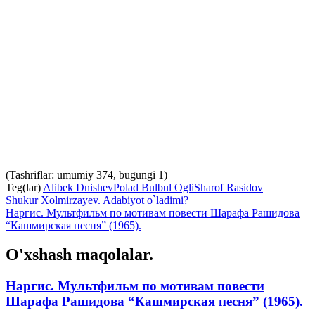
(Tashriflar: umumiy 374, bugungi 1)
Teg(lar)
Alibek Dnishev
Polad Bulbul Ogli
Sharof Rasidov
Shukur Xolmirzayev. Adabiyot o`ladimi?
Наргис. Мультфильм по мотивам повести Шарафа Рашидова
“Кашмирская песня” (1965).
O'xshash maqolalar.
Наргис. Мультфильм по мотивам повести
Шарафа Рашидова “Кашмирская песня” (1965).