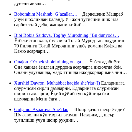
дунёни аввал…
Boborahim Mashrab. G’azallar,…
Дарвешлик Машраб
учун шоҳликдан баланд. У «жон тўтисини ишқ ила
сарбоз этай деб», жандани кийиб…
Bibi Robia Saidova. Tog‘ay Murodning “Bu dunyoda…
Ўзбекистон халқ ёзувчиси Тоғай Мурод таваллудининг
70 йиллиги Тоғай Муроднинг ушбу романи Кафка ва
Камю асарлари…
Onajon. O’zbek shoirlarining onaga…
Ўзбек адабиёти
Она ҳақида ёзилган дурдона асарларга ниҳоятда бой.
Онани улуғлашда, мадҳ этишда ижодкорларимиз чин…
Xurshid Davron. Muhabbat haqida she’rlar (I)
Ёдларингга
олурмисан сирли дамларни, Ёдларингга олурмисан
ширин ғамларни, Ёқиб қўйиб тун қўйнида ёки
шамларни Мени ёдга…
Guljamol Asqarova. She’rlar.
Шоир қачон шеър ёзади?
Шу саволни кўп таҳлил этаман. Назаримда, шеър
туғилиши учун шоир руҳини…