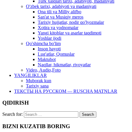
Turk xalqlari tarixi, adabiyoti, madaniyati
O'zbek tarixi, adabiyoti va madaniyati
Ona tili va Milliy alifbo
San'at va Musiqiy meros
Tarixiy hujjatlar, nodir qo'lyozmalar
Xotira va yodnomalar
Yangi kitoblar va asarlar taqdimoti
Yoshlar ijodi
Qo'shimcha bo'lim
Inson hayoti
Lug'atlar, Qomuslar
Maktubot
Naqllar, hikmatlar, rivoyatlar
Video, Audio,Foto
YANGILIKLAR
Muborak kun
Tarixiy sana
ТЕКСТЫ НА РУССКОМ — RUSCHA MATNLAR
QIDIRISH
Search for:
BIZNI KUZATIB BORING