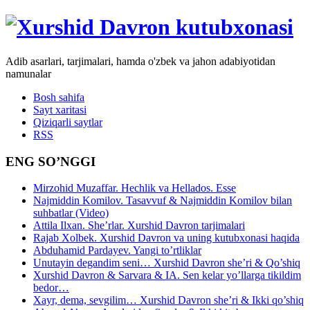
Adib asarlari, tarjimalari, hamda o'zbek va jahon adabiyotidan
namunalar
Bosh sahifa
Sayt xaritasi
Qiziqarli saytlar
RSS
ENG SO’NGGI
Mirzohid Muzaffar. Hechlik va Hellados. Esse
Najmiddin Komilov. Tasavvuf & Najmiddin Komilov bilan
suhbatlar (Video)
Attila Ilxan. She’rlar. Xurshid Davron tarjimalari
Rajab Xolbek. Xurshid Davron va uning kutubxonasi haqida
Abduhamid Pardayev. Yangi to’rtliklar
Unutayin degandim seni… Xurshid Davron she’ri & Qo’shiq
Xurshid Davron & Sarvara & IA. Sen kelar yo’llarga tikildim
bedor…
Xayr, dema, sevgilim… Xurshid Davron she’ri & Ikki qo’shiq