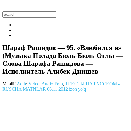
Шараф Рашидов — 95. «Влюбился я»
(Музыка Полада Бюль-Бюль Оглы —
Слова Шарафа Рашидова —
Исполнитель Алибек Днишев
Muallif
Adib
:
Video, Audio,Foto
,
ТЕКСТЫ НА РУССКОМ -
RUSCHA MATNLAR
06.11.2012
izoh yo'q