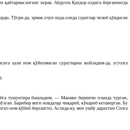
ен қайтармаслигинг керак. Абдулла Қаҳҳор олдига борганингда
и. Тўғри-да, эрмак учун онда-сонда суратлар чизиб қўядиган
сига ҳали ном қўйилмаган суратларни жойладим-да, устозга
б:
ибга тушунтира бошладим. — Манави биринчи планда турган,
ўлган. Барибир янги новдалар чиқариб, кўкариб кетаверган. Бу
ингиз ном қўйиб берсангиз. Аслида-ку, мен ушбу дарахтни Сизга