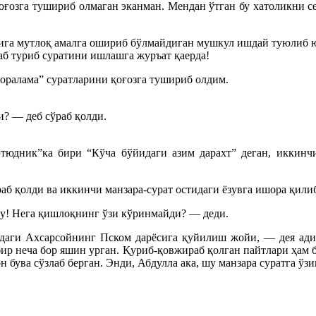
қоғозга тушириб олмаган эканман. Мендан ўтган бу хатоликни с
ига мутлоқ амалга ошириб бўлмайдиган мушкул ишдай туюлиб юрд
аб туриб суратини ишлашга журъат қаерда!
қоралама” суратларини қоғозга тушириб олдим.
? — деб сўраб қолди.
этюдник”ка бири “Кўча бўйидаги азим дарахт” деган, иккинчи
раб қолди ва иккинчи манзара-сурат остидаги ёзувга ишора қили
у! Нега қишлоқнинг ўзи кўринмайди? — деди.
идаги Ахсарсойнинг Пском дарёсига қуйилиш жойи, — дея ад
бир неча бор яшин урган. Қуриб-қовжираб қолган пайтлари ҳам б
 бува сўзлаб берган. Энди, Абдулла ака, шу манзара суратга ўз