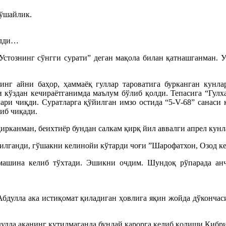
қўшайлик.
ўлди…
Устознинг сўнгги сурати” деган мақола билан қатнашганман.
нг айни баҳор, ҳаммаёқ гуллар тароватига бурканган кунла
 кўздан кечираётганимда маълум бўлиб қолди. Тепасига “Гулх
лари чиқди. Суратларга қўйилган имзо остида “5-V-68” санаси 
иб чиқади.
ирканман, беихтиёр бундан салкам қирқ йил аввалги апрел кун
илганди, гўшакни келинойи кўтарди чоғи ”Шарофатхон, Озод ке
машина келиб тўхтади. Эшикни очдим. Шундоқ рўпарада анча
Абдулла ака истиқомат қиладиган ҳовлига яқин жойда дўкончас
улла аканинг кутилмаганда бундай қарорга келиб қолиши Кибр