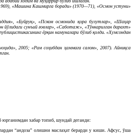
а адабий ходим ва муҳаррир бўлиб ишлаган.
 (1969), «Машина Кашмирга боради» (1970—71), «Осмон устуни»
ддия», «Буйруқ», «Пском осмонида қора булутлар», «Шаҳар
он йўлидаги сунъий ғовлар», «Саботаж», «Тўнкарилган дарахт»
 публицистикасининг ёрқин намуналари бўлиб қолди. «Хумсондан
оҳида», 2005; «Рам соҳибдан ҳаммага салом», 2007). Айниқса
тган.
 юрганимдан хабар топиб, шундай деганди:
ардан “андоза” олишни маслаҳат берарди у киши. Афсус, ўша