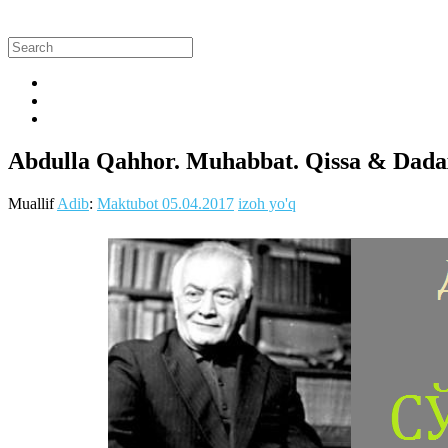
Abdulla Qahhor. Muhabbat. Qissa & Dadaxo
Muallif
Adib
:
Maktubot
05.04.2017
izoh yo'q