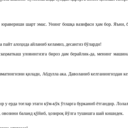
юравериши шарт эмас. Унинг бошқа вазифаси ҳам бор. Яъни, 
пайт алоҳида айланиб келамиз, десангиз бўларди!
заҳматкаш уловингизга бироз дам берайлик-да, менинг машина
изматингизни қилади, Абдулла ака. Даволаниб келганингиздан к
 у ерда тоғлар этаги кўм-кўк ўтларга бурканиб ётгандир. Лолал
, овозини баланд қўйиб, ҳозироқ йўлга тушишга шай кишидек.