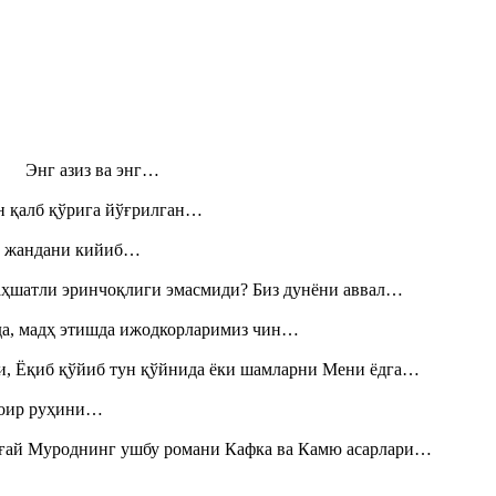
н! Энг азиз ва энг…
н қалб қўрига йўғрилган…
», жандани кийиб…
аҳшатли эринчоқлиги эмасмиди? Биз дунёни аввал…
шда, мадҳ этишда ижодкорларимиз чин…
и, Ёқиб қўйиб тун қўйнида ёки шамларни Мени ёдга…
шоир руҳини…
Тоғай Муроднинг ушбу романи Кафка ва Камю асарлари…