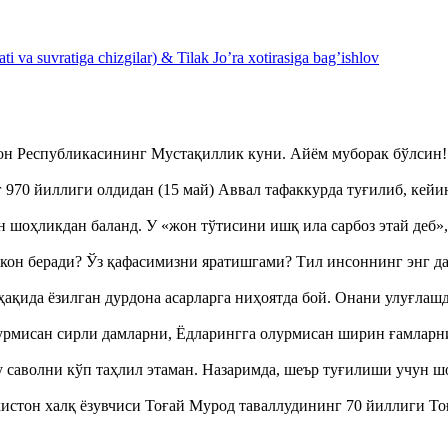
 va suvratiga chizgilar) & Tilak Jo’ra xotirasiga bag’ishlov
тон Республикасининг Мустақиллик куни. Айём муборак бўлси
970 йиллиги олдидан (15 май) Аввал тафаккурда туғилиб, кейи
оҳликдан баланд. У «жон тўтисини ишқ ила сарбоз этай деб
кон беради? Ўз қафасимизни яратишгами? Тил инсоннинг энг д
ақида ёзилган дурдона асарларга ниҳоятда бой. Онани улуғла
урмисан сирли дамларни, Ёдларингга олурмисан ширин ғамларн
аволни кўп таҳлил этаман. Назаримда, шеър туғилиши учун 
истон халқ ёзувчиси Тоғай Мурод таваллудининг 70 йиллиги 