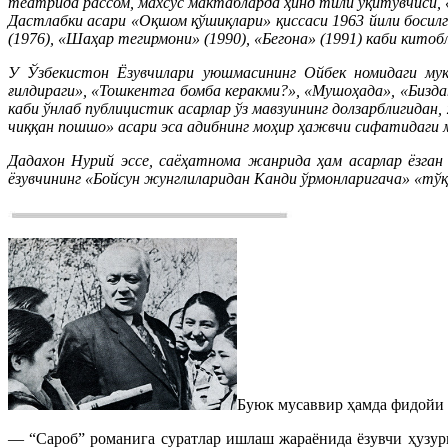
театрида рассом, махсус мактабларда ҳинд тили ўқитувчиси, 
Дастлабки асари «Оқшом қўшиқлари» қиссаси 1963 йили босилг
(1976), «Шаҳар тегирмони» (1990), «Бегона» (1991) каби китоб
У Ўзбекистон Ёзувчилари уюшмасининг Ойбек номидаги муко
ғилдираги», «Тошкентга бомба керакми?», «Мушоҳада», «Бизда
каби ўнлаб публицистик асарлар ўз мавзуининг долзарблигидан
чиққан пошшо» асари эса адибнинг моҳир ҳажвчи сифатидаги 
Дадахон Нурий эссе, саёҳатнома жанрида ҳам асарлар ёзган 
ёзувчининг «Бойсун жунглиларидан Канди ўрмонларигача» «тў
Буюк мусаввир ҳамда фидойи 
— “Сароб” романига суратлар ишлаш жараёнида ёзувчи ҳузур