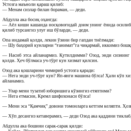
Устозга маъноли қараш қилиб:
— Менам сизлар билан бораман, — деди.
Абдулла ака босиқ оҳангда:
— Аёл киши кашанда носқовоғидай доим унинг ёнида осилиб 
қилиб турсангиз улуғ иш бўларди, — деди.
Опа индамай қолди, лекин ўзини бир гапдан тиёлмади:
— Шу баҳорий кунларни “ғанимат”га чиқармай, иккимиз бошқа 
— Насиб этса айланармиз. Қутилдимми? Озод, энди сизнинг 
қолди. Ҳеч бўлмаса уч-тўрт кун хизмат қилсин.
Озод ака қошларини чимириб устозга қаради:
— Нега энди уч-тўрт кун? Яп-янги машина бўлса! Ҳали кўп х
айланамиз.
— Улар мени тузатиб юборишига кўзингиз етяптими?
— Нега етмасин, Кремл шифохонаси бўлса!
— Мени эса “Қамчиқ” довони томонларга кетгим келяпти. Ҳозир
— Хўп десангиз кетаверамиз, — деди Озод ака қаддини тиклаб
Абдулла ака бошини сарак-сарак қилди: