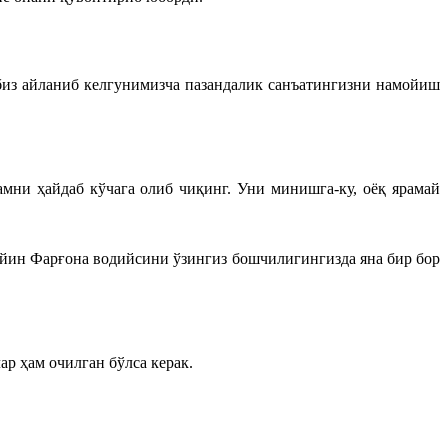
биз айланиб келгунимизча пазандалик санъатингизни намойиш
мни ҳайдаб кўчага олиб чиқинг. Уни минишга-ку, оёқ ярамай
ейин Фарғона водийсини ўзингиз бошчилигингизда яна бир бор
ар ҳам очилган бўлса керак.