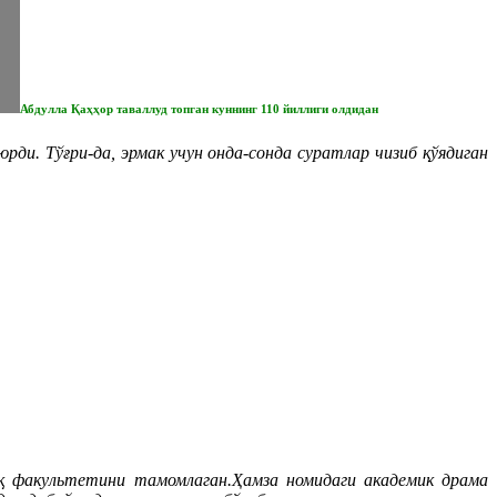
Абдулла Қаҳҳор таваллуд топган куннинг 110 йиллиги олдидан
и. Тўғри-да, эрмак учун онда-сонда суратлар чизиб қўядиган
қ факультетини тамомлаган.Ҳамза номидаги академик драма