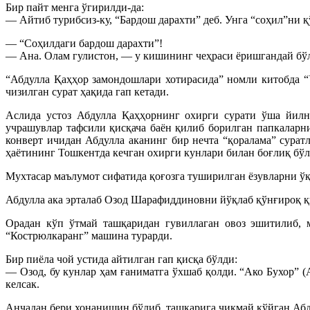
Бир пайт менга ўгирилди-да:
— Айтиб турибсиз-ку, “Бардош дарахти” деб. Унга “соҳил”ни 
— “Соҳилдаги бардош дарахти”!
— Ана. Олам гулистон, — у кишининг чеҳраси ёришгандай б
“Абдулла Қаҳҳор замондошлари хотирасида” номли китобда “
чизилган сурат ҳақида гап кетади.
Аслида устоз Абдулла Қаҳҳорнинг охирги сурати ўша йилни
учрашувлар тафсили қисқача баён қилиб борилган папкаларни
конверт ичидан Абдулла аканинг бир нечта “қоралама” сурат
ҳаётининг Тошкентда кечган охирги кунлари билан боғлиқ бўл
Мухтасар маълумот сифатида қоғозга туширилган ёзувларни ўқ
Абдулла ака эрталаб Озод Шарафиддиновни йўқлаб қўнғироқ қ
Орадан кўп ўтмай ташқаридан гувиллаган овоз эшитилиб, 
“Кострюлкаранг” машина турарди.
Бир пиёла чой устида айтилган гап қисқа бўлди:
— Озод, бу кунлар ҳам ғаниматга ўхшаб қолди. “Ако Бухор” (
келсак.
Анчадан бери хонанишин бўлиб, ташқарига чиқмай қўйган Абд