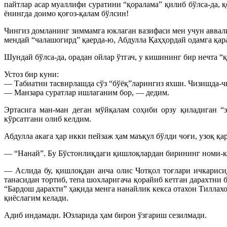
пайтлар асар муаллифи суратини “қоралама” қилиб бўлса-да, 
ёнингда доимо қоғоз-қалам бўлсин!
Чингиз домланинг зиммамга юклаган вазифаси мен учун аввал
мендай “чалашогирд” қаерда-ю, Абдулла Қаҳҳордай одамга қар
Шундай бўлса-да, орадан ойлар ўтгач, у кишининг бир нечта “
Устоз бир куни:
— Табиатни тасвирлашда сўз “бўёқ”ларингиз яхши. Чизишда-чи
— Манзара суратлар ишлаганим бор, — дедим.
Эртасига ман-ман деган мўйқалам соҳиби орзу қиладиган “
кўрсатгани олиб келдим.
Абдулла акага ҳар икки пейзаж ҳам маъқул бўлди чоғи, узоқ қа
— “Нанай”. Бу Бўстонлиқдаги қишлоқлардан бирининг номи-к
— Аслида бу, қишлоқдан анча олис Чотқол тоғлари ичкарис
танасидан тортиб, тепа шохларигача қорайиб кетган дарахтни 
“Бардош дарахти” ҳақида менга нанайлик кекса отахон Тиллахон
қиёслагим келади.
Адиб индамади. Юзларида ҳам бирон ўзгариш сезилмади.