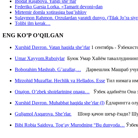
Ibodat Rajabova. Yangi she’rlar
Federiko Garsia Lorka. «Tamarit devoni»dan
Mirtemir domla xotirasiga bag’ishlov
Sulaymon Rahmon. Orzulardan yaratdi dunyo. (Tilak Jo’ra siyrati
Tolibi ilm kerak…
ENG KO’P O’QILGAN
Xurshid Davron. Vatan haqida she’rlar
1 сентябрь - Ўзбекис
Umar Xayyom.Ruboiylar
Буюк Умар Хайём таваллудининг 
Boborahim Mashrab. G’azallar,…
Дарвешлик Машраб учун ш
Mirzohid Muzaffar. Hechlik va Hellados. Esse
Тил нимага им
Onajon. O’zbek shoirlarining onaga…
Ўзбек адабиёти Она ҳ
Xurshid Davron. Muhabbat haqida she’rlar (I)
Ёдларингга ол
Guljamol Asqarova. She’rlar.
Шоир қачон шеър ёзади? Шу с
Bibi Robia Saidova. Tog‘ay Murodning “Bu dunyoda…
Ўзбек