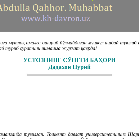
ига мутлоқ амалга ошириб бўлмайдиган мушкул ишдай туюлиб юрд
раб туриб суратини ишлашга журъат қаерда!
УСТОЗНИНГ СЎНГГИ БАҲОРИ
Дадахон Нурий
аманганда туғилган. Тошкент давлат университетининг Шар