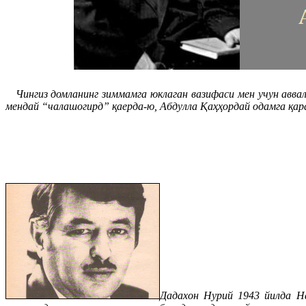
Чингиз домланинг зиммамга юклаган вазифаси мен учун аввал
мендай “чалашогирд” қаерда-ю, Абдулла Қаҳҳордай одамга қа
Дадахон Нурий 1943 йилда Н