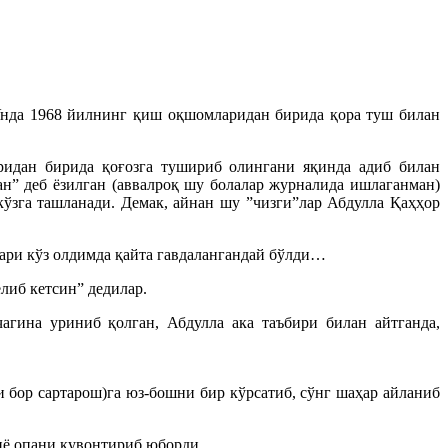
 Унда 1968 йилнинг қиш оқшомларидан бирида қора туш билан
ридан бирида қоғозга тушириб олингани яқинда адиб билан
ан” деб ёзилган (аввалроқ шу болалар журналида ишлаганман)
кўзга ташланади. Демак, айнан шу ”чизги”лар Абдулла Қаҳҳор
лари кўз олдимда қайта гавдалангандай бўлди…
либ кетсин” дедилар.
гина уриниб қолган, Абдулла ака таъбири билан айтганда,
и бор сартарош)га юз-бошни бир кўрсатиб, сўнг шаҳар айланиб
иё опани қувонтириб юборди.