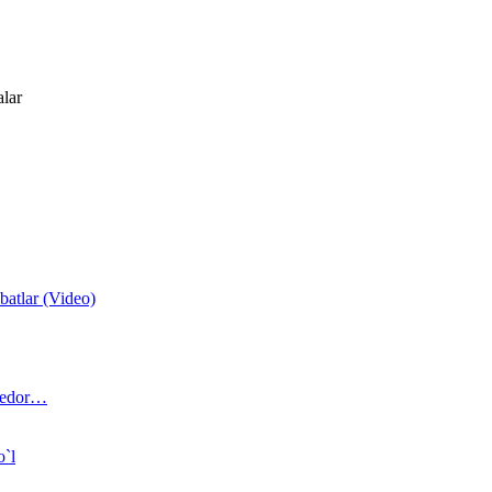
alar
atlar (Video)
 bedor…
o`l