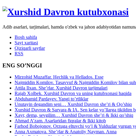
Adib asarlari, tarjimalari, hamda o'zbek va jahon adabiyotidan namun
Bosh sahifa
Sayt xaritasi
Qiziqarli saytlar
RSS
ENG SO’NGGI
Mirzohid Muzaffar. Hechlik va Hellados. Esse
Najmiddin Komilov. Tasavvuf & Najmiddin Komilov bilan suhb
Attila Ilxan. She’rlar. Xurshid Davron tarjimalari
Rajab Xolbek. Xurshid Davron va uning kutubxonasi haqida
Abduhamid Pardayev. Yangi to’rtliklar
Unutayin degandim seni… Xurshid Davron she’ri & Qo’shiq
Xurshid Davron & Sarvara & IA. Sen kelar yo’llarga tikildim
Xayr, dema, sevgilim… Xurshid Davron she’ri & Ikki qo’shiq
Ahmad A’zam. Asarlaridan fiqralar & Ikki kitob
Farhod Bobojonov. Orzuga eltuvchi yo‘l & Yulduzlar yurgan y
Anna Axmatova. She’rlar & Anatoliy Nayman. Anna