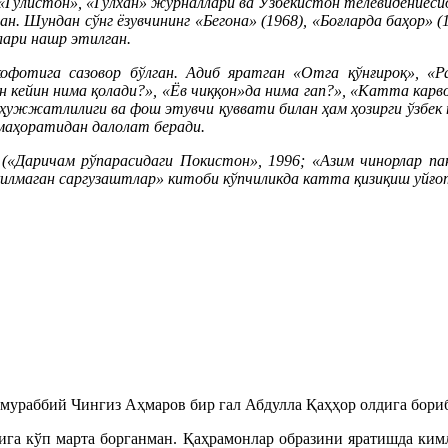
«Гулистон», «Гулхан» журналлари ва Ўзбекистон телевидениесид
ан. Шундан сўнг ёзувчининг «Бегона» (1968), «Боғларда баҳор»
лари нашр этилган.
фотига сазовор бўлган. Адиб яратган «Отга қўнғироқ», «Ра
н кейин нима қолади?», «Ёв чиққон»да нима гап?», «Катта карв
, ҳужжатлилиги ва фош этувчи қуввати билан ҳам ҳозирги ўзбек
маҳоратидан далолат беради.
(«Даричам рўпарасидаги Покистон», 1996; «Азим чинорлар пан
қилмаган саргузаштлар» китоби кўпчиликда катта қизиқиш уйғо
мураббий Чингиз Аҳмаров бир гал Абдулла Қаҳҳор олдига бориб
ига кўп марта борганман. Қаҳрамонлар образини яратишда кимл