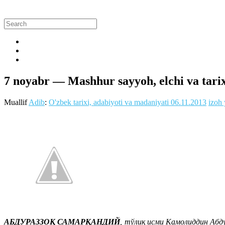
7 noyabr — Mashhur sayyoh, elchi va tarix
Muallif
Adib
:
O'zbek tarixi, adabiyoti va madaniyati
06.11.2013
izoh 
АБДУРАЗЗОҚ САМАРҚАНДИЙ
, тўлиқ исми Камолиддин Абду