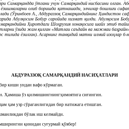
аври Самарқандда ўтгани учун Самарқандий нисбасини олган.
Аб
к ёзишмаларни олиб боришда қатнашади, элчилар бошлиғи сифа
лади (Ўринбоев А., Абдураззоқ Самарқандийнинг Ҳиндистон саф
рида Абулқосим Бобур саройида хизмат қилди. Абулқосим Бобур
Самарқандийни Ҳиротдаги Шоҳрухия хонақосига шайх этиб тайи
тларни ўзида жам қилган «Матлаи саъдайн ва мажмаи баҳрайн» 
с тилида ёзилган). Асарнинг танқидий матни илмий изоҳлар б-н
АБДУРАЗЗОҚ САМАРҚАНДИЙ НАСИҲАТЛАРИ
бир киши ундан вафо кўрмаган.
ин. Ҳамиша ўз қилмишингнингҳимоятига сиғингин.
дам ҳам узр сўраганлигидан бир натижага етишган.
шманликдан бўлак иш келмайди.
мширингни қинидан суғурмай қўябер!