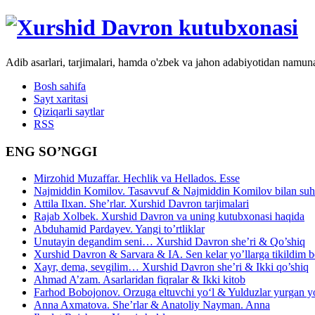
Adib asarlari, tarjimalari, hamda o'zbek va jahon adabiyotidan namun
Bosh sahifa
Sayt xaritasi
Qiziqarli saytlar
RSS
ENG SO’NGGI
Mirzohid Muzaffar. Hechlik va Hellados. Esse
Najmiddin Komilov. Tasavvuf & Najmiddin Komilov bilan suhb
Attila Ilxan. She’rlar. Xurshid Davron tarjimalari
Rajab Xolbek. Xurshid Davron va uning kutubxonasi haqida
Abduhamid Pardayev. Yangi to’rtliklar
Unutayin degandim seni… Xurshid Davron she’ri & Qo’shiq
Xurshid Davron & Sarvara & IA. Sen kelar yo’llarga tikildim
Xayr, dema, sevgilim… Xurshid Davron she’ri & Ikki qo’shiq
Ahmad A’zam. Asarlaridan fiqralar & Ikki kitob
Farhod Bobojonov. Orzuga eltuvchi yo‘l & Yulduzlar yurgan y
Anna Axmatova. She’rlar & Anatoliy Nayman. Anna