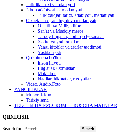
Jadidlik tarixi va adabiyoti
Jahon adabiyoti va madaniyati
Turk xalqlari tarixi, adabiyoti, madaniyati
O'zbek tarixi, adabiyoti va madaniyati
Ona tili va Milliy alifbo
San'at va Musiqiy meros
Tarixiy hujjatlar, nodir qo'lyozmalar
Xotira va yodnomalar
Yangi kitoblar va asarlar taqdimoti
Yoshlar ijodi
Qo'shimcha bo'lim
Inson hayoti
Lug'atlar, Qomuslar
Maktubot
Naqllar, hikmatlar, rivoyatlar
Video, Audio,Foto
YANGILIKLAR
Muborak kun
Tarixiy sana
ТЕКСТЫ НА РУССКОМ — RUSCHA MATNLAR
QIDIRISH
Search for: