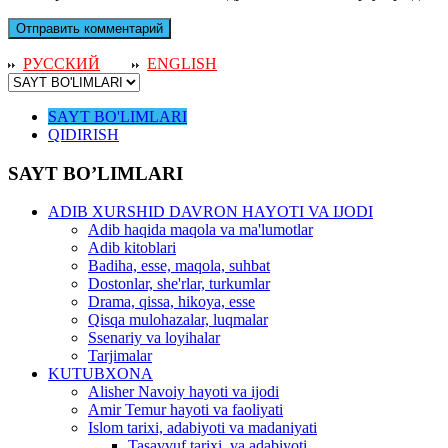
РУССКИЙ
ENGLISH
SAYT BO'LIMLARI
QIDIRISH
SAYT BO’LIMLARI
ADIB XURSHID DAVRON HAYOTI VA IJODI
Adib haqida maqola va ma'lumotlar
Adib kitoblari
Badiha, esse, maqola, suhbat
Dostonlar, she'rlar, turkumlar
Drama, qissa, hikoya, esse
Qisqa mulohazalar, luqmalar
Ssenariy va loyihalar
Tarjimalar
KUTUBXONA
Alisher Navoiy hayoti va ijodi
Amir Temur hayoti va faoliyati
Islom tarixi, adabiyoti va madaniyati
Tasavvuf tarixi, va adabiyoti