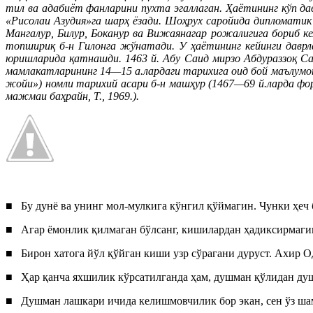
тил ва адабиёт фанларини пухта эгаллаган. Ҳаётининг кўп д
«Рисолаи Азудия»га шарҳ ёзади. Шоҳрух саройида дипломати
Мангалур, Билур, Боканур ва Вижаянагар рожалигига бориб ке
топшириқ б-н Гилонга жўнатади. У ҳаётининг кейинги даврла
юришларида қатнашди. 1463 й. Абу Саид мирзо Абдураззоқ 
мамлакатларининг 14—15 а.лардаги тарихига оид бой маълумо
жойи») номли тарихий асари б-н машҳур (1467—69 й.ларда фор
мажмаи баҳрайн, Т., 1969.).
■ Бу дунё ва унинг мол-мулкига кўнгил қўймагин. Чунки ҳеч 
■ Агар ёмонлик қилмаган бўлсанг, кишилардан ҳадиксирмаг
■ Бирон хатога йўл қўйган киши узр сўрагани дуруст. Ахир О
■ Ҳар қанча яхшилик кўрсатилганда ҳам, душман қўлидан ду
■ Душман лашкари ичида келишмовчилик бор экан, сен ўз ша