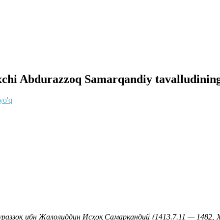
chi Abdurazzoq Samarqandiy tavalludining 6
yo'q
раззоқ ибн Жалолиддин Исҳоқ Самарқандий (1413.7.11 — 1482, Ҳ