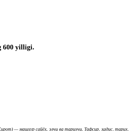
00 yilligi.
ирот) — машҳур сайёҳ, элчи ва тарихчи. Тафсир, ҳадис, тарих,