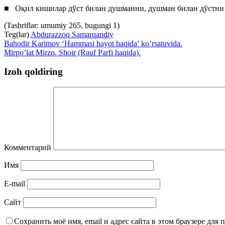
■ Оқил кишилар дўст билан душманни, душман билан дўстни
(Tashriflar: umumiy 265, bugungi 1)
Teg(lar)
Abdurazzoq Samarqandiy
Bahodir Karimov ‘Hammasi hayot haqida’ ko’rsatuvida.
Mirpo’lat Mirzo. Shoir (Rauf Parfi haqida).
Izoh qoldiring
Комментарий
Имя
E-mail
Сайт
Сохранить моё имя, email и адрес сайта в этом браузере дл