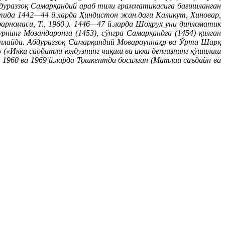
дураззоқ Самарқандий араб тили грамматикасига бағишланган
тида 1442—44 й.ларда Ҳиндистон жан.даги Каликут, Хиновар,
арномаси, Т., 1960.). 1446—47 й.ларда Шоҳрух уни дипломатик
нинг Мозандаронга (1453), сўнгра Самарқандга (1454) қилган
нлайди. Абдураззоқ Самарқандий Мовароуннаҳр ва Ўрта Шарқ
(«Икки саодатли юлдузнинг чиқиш ва икки денгизнинг қўшилиш
 1960 ва 1969 й.ларда Тошкентда босилган (Матлаи саъдайн ва