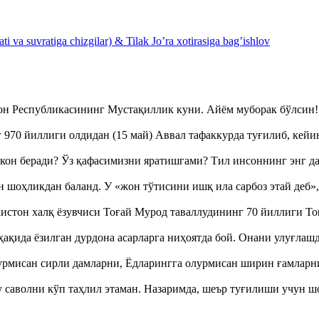
 va suvratiga chizgilar) & Tilak Jo’ra xotirasiga bag’ishlov
тон Республикасининг Мустақиллик куни. Айём муборак бўлси
970 йиллиги олдидан (15 май) Аввал тафаккурда туғилиб, кейи
кон беради? Ўз қафасимизни яратишгами? Тил инсоннинг энг д
оҳликдан баланд. У «жон тўтисини ишқ ила сарбоз этай деб
истон халқ ёзувчиси Тоғай Мурод таваллудининг 70 йиллиги 
ақида ёзилган дурдона асарларга ниҳоятда бой. Онани улуғла
урмисан сирли дамларни, Ёдларингга олурмисан ширин ғамларн
аволни кўп таҳлил этаман. Назаримда, шеър туғилиши учун 