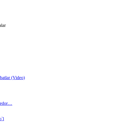
alar
atlar (Video)
 bedor…
o`l