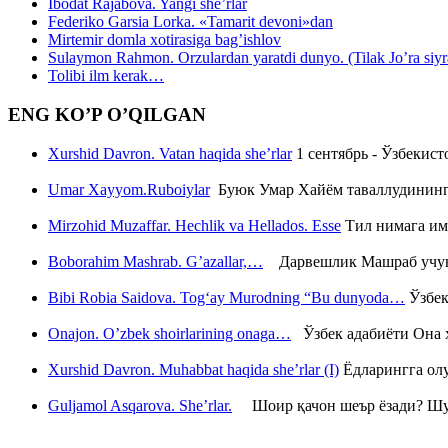
Ibodat Rajabova. Yangi she’rlar
Federiko Garsia Lorka. «Tamarit devoni»dan
Mirtemir domla xotirasiga bag’ishlov
Sulaymon Rahmon. Orzulardan yaratdi dunyo. (Tilak Jo’ra siyrati
Tolibi ilm kerak…
ENG KO’P O’QILGAN
Xurshid Davron. Vatan haqida she’rlar
1 сентябрь - Ўзбекис
Umar Xayyom.Ruboiylar
Буюк Умар Хайём таваллудининг 
Mirzohid Muzaffar. Hechlik va Hellados. Esse
Тил нимага им
Boborahim Mashrab. G’azallar,…
Дарвешлик Машраб учун ш
Bibi Robia Saidova. Tog‘ay Murodning “Bu dunyoda…
Ўзбек
Onajon. O’zbek shoirlarining onaga…
Ўзбек адабиёти Она ҳ
Xurshid Davron. Muhabbat haqida she’rlar (I)
Ёдларингга ол
Guljamol Asqarova. She’rlar.
Шоир қачон шеър ёзади? Шу с