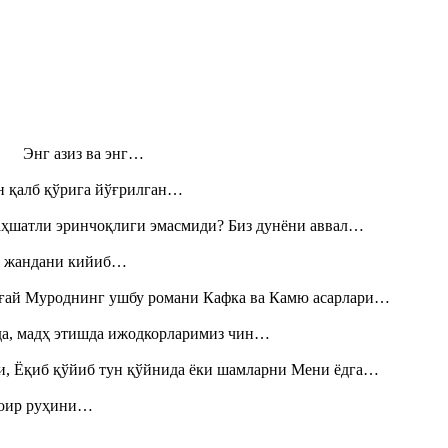
н! Энг азиз ва энг…
н қалб қўрига йўғрилган…
аҳшатли эринчоқлиги эмасмиди? Биз дунёни аввал…
», жандани кийиб…
Тоғай Муроднинг ушбу романи Кафка ва Камю асарлари…
шда, мадҳ этишда ижодкорларимиз чин…
и, Ёқиб қўйиб тун қўйнида ёки шамларни Мени ёдга…
шоир руҳини…