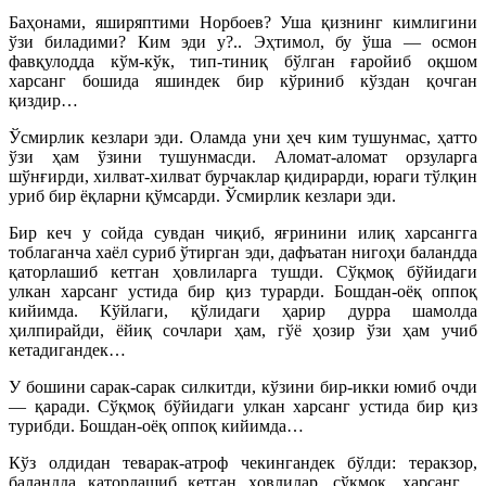
Баҳонами, яширяптими Норбоев? Уша қизнинг ким
лигини
ўзи биладими? Ким эди у?.. Эҳтимол, бу ўша — осмон
фавқулодда кўм-кўк, тип-тиниқ бўлган ғаройиб оқшом
харсанг бошида яшиндек бир кўриниб кўздан қочган
қиздир…
Ўсмирлик кезлари эди. Оламда уни ҳеч ким тушунмас, ҳатто
ўзи ҳам ўзини тушунмасди. Аломат-аломат орзуларга
шўнғирди, хилват-хилват бурчаклар қидирарди, юраги тўлқин
уриб бир ёқларни қўмсарди. Ўсмирлик кезлари эди.
Бир кеч у сойда сувдан чиқиб, яғринини илиқ хар
сангга
тоблаганча хаёл суриб ўтирган эди, дафъатан нигоҳи баландда
қаторлашиб кетган ҳовлиларга тушди. Сўқмоқ бўйидаги
улкан харсанг устида бир қиз турарди. Бошдан-оёқ оппоқ
кийимда. Кўйлаги, қўлидаги ҳарир дурра шамолда
ҳилпирайди, ёйиқ сочлари ҳам, гўё ҳозир ўзи ҳам учиб
кетадигандек…
У бошини сарак-сарак силкитди, кўзини бир-икки юмиб очди
— қаради. Сўқмоқ бўйидаги улкан харсанг устида бир қиз
турибди. Бошдан-оёқ оппоқ кийимда…
Кўз олдидан теварак-атроф чекингандек бўлди: теракзор,
баландда қаторлашиб кетган ҳовлилар, сўқмоқ, харсанг…