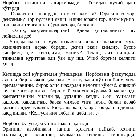
Норбоев хотинини гапиртирмади: белидан қучиб
даст
кўтарди.
— Геологнинг шоирдан нимаси кам, а? Юрагингиз тор,
дейсанми? Тор бўлгани яхши. Ишни юраги тор, доим куйиб-
пишадиган тажанглар ўринлатади, билсанг.
— Оҳ-оҳ, мақтанишларини!.. Қанча қийналдингиз шу
лойиҳани деб.
— Узоқ давом этган муваффақиятсизликлар ғалабанинг жуда
яқинлигидан дарак беради, деган экан кимдир. Бусиз
кашфиёт, ҳаёт бўладими, жоним? Лекин, айтганингдай,
тинкамни қуритган эди ўзи шу иш. Учиб боргим келяпти
ҳозир…
Кетишда сой кўпригидан ўтишаркан, Норбоевни фавқулодда
аянчли бир ҳаяжон қамради. У отпускаси кўз очиб-юмгунча
яримлаганини, бироқ олис шаҳардан нечоғли қўмсаб, ошиқиб
келган чимзорига яна боролмай, яна уни кўролмай, мана энди
қайтаётганини ўйлади-да, ўртаниб кетди. Сой бўйидаги
қадрдон харсанглар, барра чимзор унга таъна билан қараб
қолаётгандек туюл
ди. Узоқлашаркан, уларга боққанча дилида
қасд қилди. «Келгуси йил албатта, албатта…»
Норбоев бугун ҳам уйига тажанг қайтди.
Эрининг авзойидаги таниш ҳолатни пайқаб, хотини
одатдагидан эҳтиётроқ муомалада бўлишга тиришарди.