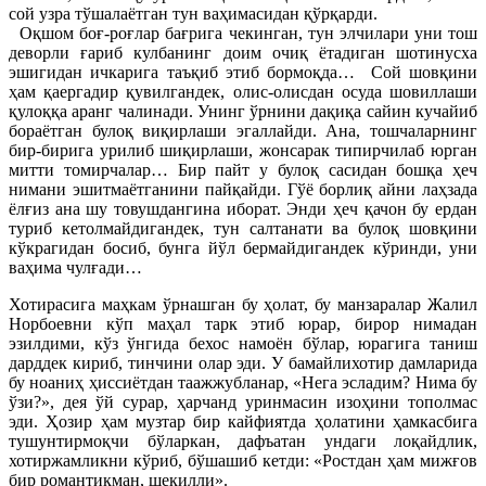
сой узра тўшалаётган тун ваҳимасидан қўрқарди.
Оқшом боғ-роғлар бағрига чекинган, тун элчилари уни тош
деворли ғариб кулбанинг доим очиқ ётадиган шотинусха
эшигидан ичкарига таъқиб этиб бормоқда… Сой шовқини
ҳам қаергадир қувилгандек, олис-олисдан осуда шовиллаши
қулоққа аранг чалинади. Унинг ўрнини дақиқа сайин кучайиб
бораётган булоқ виқирлаши эгаллайди. Ана, тошчаларнинг
бир-бирига урилиб шиқирлаши, жонсарак типирчилаб юрган
митти томирчалар… Бир пайт у булоқ сасидан бошқа ҳеч
нимани эшитмаётганини пайқайди. Гўё борлиқ айни лаҳзада
ёлғиз ана шу товушдангина иборат. Энди ҳеч қачон бу ердан
туриб кетолмайдигандек, тун салтанати ва булоқ шовқини
кўкрагидан босиб, бунга йўл бермайдигандек кўринди, уни
ваҳима чулғади…
Хотирасига маҳкам ўрнашган бу ҳолат, бу манзаралар Жалил
Норбоевни кўп маҳал тарк этиб юрар, бирор нимадан
эзилдими, кўз ўнгида бехос намоён бўлар, юрагига таниш
дарддек кириб, тинчини олар эди. У бамайлихотир дамларида
бу ноаниҳ ҳиссиётдан таажжубланар, «Нега эсладим? Нима бу
ўзи?», дея ўй сурар, ҳарчанд уринмасин изоҳини тополмас
эди. Ҳозир ҳам музтар бир кайфиятда ҳолатини ҳамкасбига
тушунтирмоқчи бўларкан, дафъатан ундаги лоқайдлик,
хотиржамликни кўриб, бўшашиб кетди: «Ростдан ҳам мижғов
бир романтикман, шекилли».