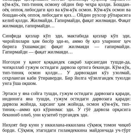
кўм-кўк, тип-тиниқ осмону ойдин бир чеҳра қолди. Бошдан-
оёқ оппоқ либосдаги қиз ва кўм-кўк осмон. Кўм-кўк осмон ва
бошдан-оёқ оппоқ либосдаги қиз… Ойдин рухсор рўпарасига
келиб қолди. Жилмайди. Гапирмайди, фақат жилмаяди. Фақат
жилмаяди, гапирмайди…
Синфида қизлар кўп эди, мактабида қизлар кўп эди,
чиройлилари ҳам бисёр эди-ю, аммо бу қиз уларнинг ҳеч
бирига ўхшамасди: фақат жилмаяди — гапирмайди.
Гапирмайди — фақат жилмаяди…
Ногоҳон у қанот қоққандек сакраб харсангдан тушди-да,
чопқиллаб гужум остидаги дарвоза ортига бекинди. Кўм-кўк,
тип-тиниқ осмон қолди… У дарвозадан кўз узолмай,
сеҳрланган каби ўтираверди. Бир йилга чўзилгандек туюлди
унга ўша оқшом.
Эртаси у яна сойга тушди, гужум остидаги дарвозага қаради,
индинига яна тушди, гужум остидаги дарвозага қаради:
дарвоза жойида, харсанг ҳам жойида, осмон кўм-кўк, тип-
тиниқ—аммо қиз кўринмас эди. У гўё дарвоза орқасига
бекиниб олиб, уни кузатиб тургандек эди.
Ниҳоят бир куни у иккилана-иккилана сўқмоқ томон чиқиб
борди. Сўқмоқ этагидаги гиламдеккина майдончада уч-тўрт