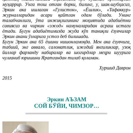
муҳаррир. Унга тош отган борки, билинг, у, шак-шубҳасиз,
Эркин ака ишлаган «Гулистон», «Ёшлик», «Тафаккур»
журналларидан асари қайтган одам бўлади. Унинг
талабчанлиги, ўта инжиқлигининг моҳиятида адабиётни
савиясиз ва чиркин «эжод» намуналаридан асраш истаги
ётади. Бугун адабиётимизда жуда кўп таниқли ёзувчилар
Эркин акани ўзларига устоз деб билишади.
Бугун Эркин ака 65 ёшини нишонламоқда. Мен ака ёзувчига,
табиий, энг аввало, саломатлик, ижодий янгиликлар, узоқ
йиллар фарзанду набиралар ва шогирдлар меҳри шуурига
чулғаниб юришини Яратгандан тилаб қоламан
.
Хуршид Даврон
2015
Эркин АЪЗАМ
СОЙ БЎЙИ, ЧИМЗОР…