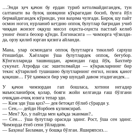
…Энди ҳеч қачон бу ердан туриб кетолмайдигандек, тун
салтанати ва булоқ шовқини кўкрагидан босиб, бунга йўл
бермайдигандек кўринди, уни ваҳима чулғади. Бироқ шу пайт
осмон ногоҳ нурланиб кетдию оппоқ булутлар бағридан учиб
чиққан жонзот оққуш мисол оҳиста-оҳиста пастлаб келиб
унинг ёнига беозор қўнди. Ёнгинасига — чимзорга чўзилди-
да, орзу қилиб юрган қизига айланди.
Мана, улар осмондаги оппоқ булутларга тикилиб сархуш
ётишибди. Хаёллари ўша булутлардек оппоқ, беғубор.
Кўнгилларида ташвишдан, армондан гард йўқ. Бахтиёр
сукунат. Атрофда сас эшитилмайди — кўкракларнинг бир
текис кўтарилиб тушишию булутларнинг енгил, нозик қанот
қоқиши… Гўё ҳаммаси бир умр шундай давом этадигандек…
У қачон чимзордан гап бошласа, хотини негадир
маъюсланиброқ қолар, бояги жойи келганда ғаш бўлгани
очиқдан-очиқ юзига тепар эди.
— Ким эди ўша қиз?— дея бетоқат бўлиб сўрарди у.
— Сен,— дейди Норбоев кулимсираб.
— Мен? Ҳо, у пайтда мен қаёқда эканман?..
— Сен… ўша булутлар орасида эдинг. Рост, ўша сен эдинг.
Чимзорда ётиб сени ўйлардим.
— Баҳона! Биламан, у бошқа бўлган. Яширяпсиз…