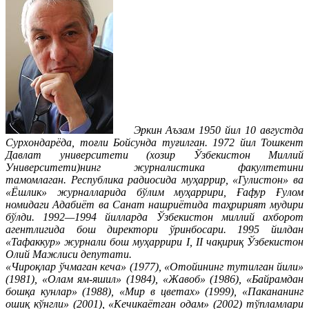
Эркин Аъзам 1950 йил 10 августда
Сурхондарёда, тоғли Бойсунда туғилган. 1972 йил Тошкент
Давлат университети (хозир Ўзбекистон Миллий
Университети)нинг журналистика факултетини
тамомлаган. Республика радиосида муҳаррир, «Гулистон» ва
«Ёшлик» журналларида бўлим муҳаррири, Ғафур Ғулом
номидаги Адабиёт ва Санат нашриётида таҳририят мудири
бўлди. 1992—1994 йилларда Ўзбекистон миллий ахборот
агентлигида бош директори ўринбосари. 1995 йилдан
«Тафаккур» журнали бош муҳаррири I, II чақириқ Ўзбекистон
Олий Мажлиси депутати.
«Чироқлар ўчмаган кеча» (1977), «Отойининг тутилган йили»
(1981), «Олам ям-яшил» (1984), «Жавоб» (1986), «Байрамдан
бошқа кунлар» (1988), «Мир в цветах» (1999), «Пакананинг
ошиқ кўнгли» (2001), «Кечикаётган одам» (2002) тўпламлари