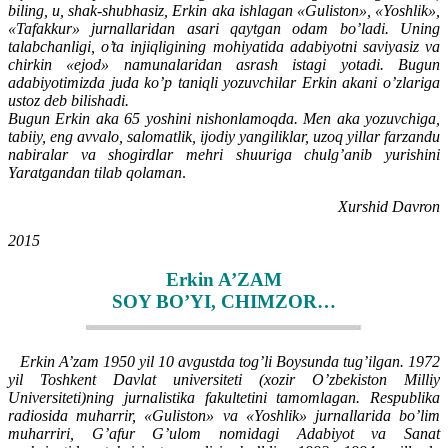
biling, u, shak-shubhasiz, Erkin aka ishlagan «Guliston», «Yoshlik»,
«Tafakkur» jurnallaridan asari qaytgan odam bo’ladi. Uning
talabchanligi, o’ta injiqligining mohiyatida adabiyotni saviyasiz va
chirkin «ejod» namunalaridan asrash istagi yotadi. Bugun
adabiyotimizda juda ko’p taniqli yozuvchilar Erkin akani o’zlariga
ustoz deb bilishadi.
Bugun Erkin aka 65 yoshini nishonlamoqda. Men aka yozuvchiga,
tabiiy, eng avvalo, salomatlik, ijodiy yangiliklar, uzoq yillar farzandu
nabiralar va shogirdlar mehri shuuriga chulg’anib yurishini
Yaratgandan tilab qolaman
.
Xurshid Davron
2015
Erkin A’ZAM
SOY BO’YI, CHIMZOR…
Erkin A’zam 1950 yil 10 avgustda tog’li Boysunda tug’ilgan. 1972
yil Toshkent Davlat universiteti (xozir O’zbekiston Milliy
Universiteti)ning jurnalistika fakultetini tamomlagan. Respublika
radiosida muharrir, «Guliston» va «Yoshlik» jurnallarida bo’lim
muharriri, G’afur G’ulom nomidagi Adabiyot va Sanat