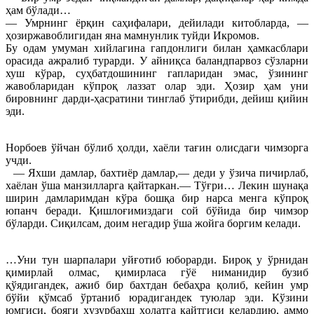
ҳам бўлади…
— Умрнинг ёрқин саҳифалари, дейилади китобларда, —
ҳозиржавоблигидан яна мамнунлик туйди Икромов.
Бу одам умуман хийлагина гапдонлиги билан ҳамкасблари
орасида ажралиб турарди. У айниқса баланд
парвоз сўзларни
хуш кўрар, суҳбатдошининг гапларидан эмас, ўзининг
жавобларидан кўпроқ лаззат олар эди. Ҳозир ҳам уни
бировнинг дарди-ҳасратини тинглаб ўтирибди, дейиш қийин
эди.
Норбоев ўйчан бўлиб ҳолди, хаёли тағин олисдаги чимзорга
учди.
— Яхши дамлар, бахтиёр дамлар,— деди у ўзича пичирлаб,
хаёлан ўша манзилларга қайтаркан.— Тўғри… Лекин шунақа
ширин дамларимдан кўра бошқа бир нарса менга кўпроқ
юпанч беради. Қишлоғимиздаги сой бўйида бир чимзор
бўларди. Сиқилсам, доим негадир ўша жойга боргим келади.
…Уни тун шарпалари уйғотиб юборарди. Бироқ у ўрнидан
қимирлай олмас, қимирласа гўё ниманидир бузиб
қўядигандек, ажиб бир бахтдан бебаҳра қолиб, кейин умр
бўйи қўмсаб ўртаниб юрадигандек туюлар эди. Кўзини
юмгиси, бояги ҳузурбахш ҳолатга қайтгиси келардию, аммо