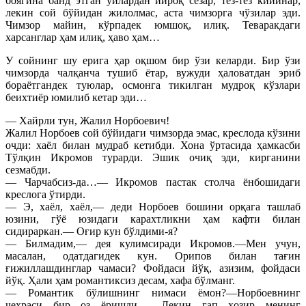
боягина банд этган ўйлардан йироқ сезар, тез-тез кийинар,
лекин сой бўйидан жилолмас, аста чимзорга чўзилар эди.
Чимзор майин, кўрпадек юмшоқ, илиқ. Теваракдаги
харсанглар ҳам илиқ, ҳаво ҳам…
У сойнинг шу ерига ҳар оқшом бир ўзи келарди. Бир ўзи
чимзорда чалқанча тушиб ётар, вужуди ҳаловатдан эриб
бораётгандек туюлар, осмонга тикилган мудроқ кўзлари
беихтиёр юмилиб кетар эди…
— Хайрли тун, Жалил Норбоевич!
Жалил Норбоев сой бўйидаги чимзорда эмас, креслода кўзини
очди: хаёл билан мудраб кетибди. Хона ўртасида ҳамкасби
Тўлқин Икромов турарди. Эшик очиқ эди, кирганини
сезмабди.
— Чарчабсиз-да…— Икромов пастак столча ёнбошидаги
креслога ўтирди.
— Э, хаёл, хаёл,— деди Норбоев бошини орқага ташлаб
юзини, гўё юзидаги карахтликни ҳам кафти билан
сидираркан.— Оғир кун бўлдими-я?
— Билмадим,— дея кулимсиради Икромов.—Мен учун,
масалан, одатдагидек кун. Орипов билан тағин
ғижиллашдинглар чамаси? Фойдаси йўқ, азизим, фойдаси
йўқ. Ҳали ҳам романтиксиз десам, хафа бўлманг.
— Романтик бўлишнинг нимаси ёмон?—Норбоевнинг
чеҳраси бир оз ёришди.— Лекин гап ҳозир менинг