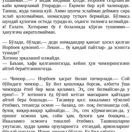
ўхшайман…— У андак индамай ҳолди. Норбоев сеҳрланган
каби қимирламай ўтирарди.— Ёқимли бир куй чалинарди.
Таниш, жуда таниш куй. Аммо шунча эслайман дейману сира
эслаб қололмайман, нимасидир тутқич бермайди. Бўлмаса
шундай қулоғим остида туради-ю, оҳанги тилимга келмайди-
я! Ғалати. Хотирами бу ё болаликда кўрган тушимми—
ҳанузгача ажратолмайман.
— Бўлади, бўлади,— деди нимадандир қаноат ҳосил қилган
Норбоев қувониб.— Лекин… бу қандай пайтлар- да эсингга
тушади?
Хотини эркаланиб илжайди.
— Баъзан, хафа қилганингизда, кейин ҳув чимзорингизни
айтиб бераётганингизда.
— Чимзор…— Норбоев ҳасрат билан пичирлади.— Сой
бўйидаги чимзор… Бу йил қишлоққа борсак, албатта ўша
чимзорда ётиб бир маза қиламиз. Эҳ, сен билмайсан-да у
ерни!— У хотинига ёд бўлиб кетган манзарани қайтадан
айтиб бера бошлади.— Тасаввур қил: иккаламиз чўзилиб
ётибмиз, тепангда осмон — баланд, оп- поқ; ёнгинангда сой,
булоқ виқир-виқир қайнайди… Эҳ, сен кўрмагансан-да, у
ернинг осмони ҳам, сойи ҳам, булоғи ҳам бошқача…
Иккаламиз осмонга тикилиб ётибмиз. Ташвишларни
унутасан, худди ҳамма орзуларингга
етгандай, армонларинг
йўқдай туюлади. Ишон, шунақа бўлади. Бу йил албатта…