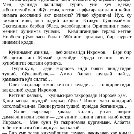
Мен, қўлимда далиллар туриб, уни ҳеч қаёққа
жўнатолмайман. Жўнатсам, кетган сарф-харажатларни кейин
нимага асосланиб акт қиламиз? Уйлаб кўринг-а! Йўқ, бу
виждон иши, мен оддий ижрочи тўтиқуш бўлолмайман.
Экспедиция барбод бўлса, жавобгарлиги Ориповнинг эмас,
менинг бўйнимга тушади.— Қизишганидан терлаб кетган
Норбоев рўмолчаси билан бўйнини артаркан, бир фурсат
индамай қолди.
— Куйинманг, азизим,— деб жилмайди Икромов.— Бари бир
бўладиган иш бўлмай қолмайди. Орада сизнинг шунча
хунобингиз ошгани ортиқча.
— Тўғри-ку-я,— деди Норбоев энди бояги шиддатидан
тушиб, бўшашиброқ.— Аммо баъзан шундай пайтда
ҳаммасига қўл силтаб…
— Олис соҳиллар томон кетгинг келади…— топқирлигидан
завқланиб кулди Икромов.
— Кетгинг келади,— кулимсираб такрорлади Норбоев ҳам.—
Қани менда шундай журъат бўлса! Ишни чала қолдириб
кетолмайман-да. Лекин руҳим тушиб, дунёдан безганимда…
— Яхши нарсалар ҳақида ўйланг, ўтган ширин
дамларингизни эсланг,— дея унинг гапини тағин илиб кетди
Икромов.— Мен буни ўз тажрибамда кўрганман. Албатта,
табиатингизга боғлиқ-ку-я, ҳар қалай…
— Бир умр эсдан чиқмайдиган дамлар, дақиқалар ҳар кимда