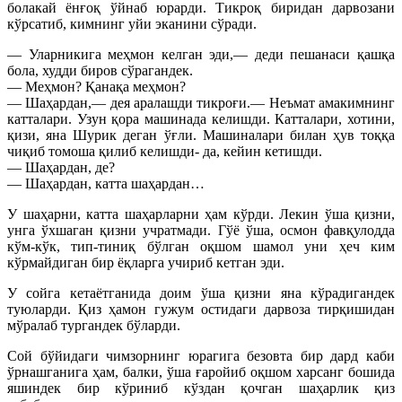
болакай ёнғоқ ўйнаб юрарди. Тикроқ биридан дарвозани
кўрсатиб, кимнинг уйи эканини сўради.
— Уларникига меҳмон келган эди,— деди пешанаси қашқа
бола, худди биров сўрагандек.
— Меҳмон? Қанақа меҳмон?
— Шаҳардан,— дея аралашди тикроғи.— Неъмат амакимнинг
катталари. Узун қора машинада келишди. Катталари, хотини,
қизи, яна Шурик деган ўғли. Машиналари билан ҳув тоққа
чиқиб томоша қилиб келишди- да, кейин кетишди.
— Шаҳардан, де?
— Шаҳардан, катта шаҳардан…
У шаҳарни, катта шаҳарларни ҳам кўрди. Лекин ўша қизни,
унга ўхшаган қизни учратмади. Гўё ўша, осмон фавқулодда
кўм-кўк, тип-тиниқ бўлган оқшом шамол уни ҳеч ким
кўрмайдиган бир ёқларга учириб кетган эди.
У сойга кетаётганида доим ўша қизни яна кўрадигандек
туюларди. Қиз ҳамон гужум остидаги дарвоза тирқишидан
мўралаб тургандек бўларди.
Сой бўйидаги чимзорнинг юрагига безовта бир дард каби
ўрнашганига ҳам, балки, ўша ғаройиб оқшом харсанг бошида
яшиндек бир кўриниб кўздан қочган шаҳарлик қиз