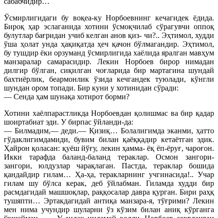
сабабчидир…
Ўсмирлигидаги бу воқеа-ку Норбоевнинг кечагидек ёдида.
Бироқ ҳар эслаганида хотини ўсмоқчилаб сўрагувчи оппоқ
булутлар бағридан учиб келган анов қиз- чи?.. Эҳтимол, худди
ўша ҳолат унда ҳақиқатда ҳеч қачон бўлмагандир. Эҳтимол,
бу тушдир ёки орзуманд ўсмирлигида хаёлида яралган мавҳум
манзаралар самарасидир. Лекин Норбоев бирор нимадан
дилгир бўлган, сиқилган чоғларида бир мартагина шундай
бахтиёрлик, беармонлик ўзида кечгандек туюлади, кўнгли
шундан ором топади. Бир куни у хотинидан сўради:
— Сенда ҳам шунақа хотирот борми?
Хотини хаёлпарастликда Норбоевдан қолишмас ва бир қадар
шоиртабиат эди. У бирпас ўйланди-да:
— Билмадим,— деди.— Қизиқ… Болалигимда эканми, ҳатто
гўдаклигимдамиди, бувим билан қаёққадир кетаётган эдик.
Ҳайрон қоласан: қуёш йўғу, лекин ҳамма- ёқ ёп-ёруғ, чароғон.
Икки тарафда баланд-баланд тераклар. Осмон зангори-
зангори, юлдузлар чарақлаган. Пастда, тераклар бошида
қандайдир гилам… Ҳа-ҳа, теракларнинг учгинасида!.. Учар
гилам шу бўлса керак, деб ўйлабман. Гиламда худди бир
расмдагидай машшоқлар, раққосалар давра қурган. Бири раҳқ
тушяпти… Эртакдагидай антиқа манзара-я, тўғрими? Лекин
мен нима учундир шуларни ўз кўзим билан аниқ кўрганга