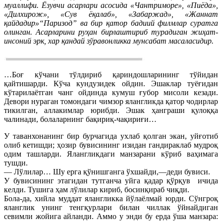
муаллифи. Ёзувчи асарлари асосида «Чантриморе», «Пиёда»,
«Дилхирож», «Сув ёқалаб», «Забаржад», «Жаннат
қайдадир»“Паризод” ва бир қатор бадиий филмлар суратга
олинган. Асарларини руҳан бирлаштириб турадиган жиҳат-
инсоний эрк, хар қандай зўравонликка мунсабат масаласидир.
…Боғ кўчани тўлдириб қариндошларининг тўйидан
қайтишарди. Кўча кундузидек ойдин. Эшаклар туёғидан
кўтарилаётган чанг ойдинда кумуш ғубор мисоли кезади.
Девори нураган томондаги чимзор ялангликда қатор чодирлар
тикилган, аллакимлар юрибди. Эшак ҳанграши қулоққа
чалинади, болаларнинг бақириқ-чақириғи…
У таванхонанинг бир бурчагида ухлаб қолган экан, уйғотиб
олиб кетишди; ҳозир бувисининг изидан гандираклаб мудроқ
одим ташларди. Ялангликдаги манзарани кўриб ваҳимага
тушди.
— Лўлилар… Шу ерга қўнишганга ўхшайди,—деди бувиси.
У бувисининг этагидан тутганча уйга қадар қўрқув
ичида
келди. Тушига ҳам лўлилар кириб, босинқираб чиқди.
Бола-да, хийла муддат ялангликка йўлаёлмай юрди. Сўнгроқ
яланглик унинг тенгқурлари билан чиллак ўйнайдиган
севимли жойига айланди. Аммо у энди бу ерда ўша манзара: