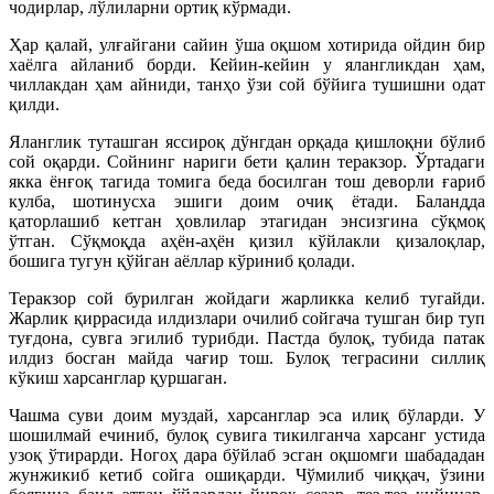
чодирлар, лўлиларни ортиқ кўрмади.
Ҳар қалай, улғайгани сайин ўша оқшом хотирида ойдин бир
хаёлга айланиб борди. Кейин-кейин у ялангликдан ҳам,
чиллакдан ҳам айниди, танҳо ўзи сой бўйига тушишни одат
қилди.
Яланглик туташган яссироқ дўнгдан орқада қишлоқни бўлиб
сой оқарди. Сойнинг нариги бети қалин теракзор. Ўртадаги
якка ёнғоқ тагида томига беда босилган тош деворли ғариб
кулба, шотинусха эшиги доим очиқ ётади. Баландда
қаторлашиб кетган ҳовлилар этагидан энсизгина сўқмоқ
ўтган. Сўқмоқда аҳён-аҳён қизил кўйлакли қизалоқлар,
бошига тугун қўйган аёллар кўриниб қолади.
Теракзор сой бурилган жойдаги жарликка келиб тугайди.
Жарлик қиррасида илдизлари очилиб сойгача тушган бир туп
туғдона, сувга эгилиб турибди. Пастда булоқ, тубида патак
илдиз босган майда чағир тош. Булоқ теграсини силлиқ
кўкиш харсанглар қуршаган.
Чашма суви доим муздай, харсанглар эса илиқ бўларди. У
шошилмай ечиниб, булоқ сувига тикилганча харсанг устида
узоқ ўтирарди. Ногоҳ дара бўйлаб эсган оқшомги шабададан
жунжикиб кетиб сойга ошиқарди. Чўмилиб чиққач, ўзини