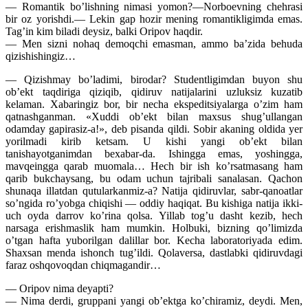
— Romantik bo’lishning nimasi yomon?—Norboevning chehrasi
bir oz yorishdi.— Lekin gap hozir mening romantikligimda emas.
Tag’in kim biladi deysiz, balki Oripov haqdir.
— Men sizni nohaq demoqchi emasman, ammo ba’zida behuda
qizishishingiz…
— Qizishmay bo’ladimi, birodar? Studentligimdan buyon shu
ob’ekt taqdiriga qiziqib, qidiruv natijalarini uzluksiz kuzatib
kelaman. Xabaringiz bor, bir necha ekspeditsiyalarga o’zim ham
qatnashganman. «Xuddi ob’ekt bilan maxsus shug’ullangan
odamday gapirasiz-a!», deb pisanda qildi. Sobir akaning oldida yer
yorilmadi kirib ketsam. U kishi yangi ob’ekt bilan
tanishayotganimdan bexabar-da. Ishingga emas, yoshingga,
mavqeingga qarab muomala… Hech bir ish ko’rsatmasang ham
qarib bukchaysang, bu odam uchun tajribali sanalasan. Qachon
shunaqa illatdan qutularkanmiz-a? Natija qidiruvlar, sabr-qanoatlar
so’ngida ro’yobga chiqishi — oddiy haqiqat. Bu kishiga natija ikki-
uch oyda darrov ko’rina qolsa. Yillab tog’u dasht kezib, hech
narsaga erishmaslik ham mumkin. Holbuki, bizning qo’limizda
o’tgan hafta yuborilgan dalillar bor. Kecha laboratoriyada edim.
Shaxsan menda ishonch tug’ildi. Qolaversa, dastlabki qidiruvdagi
faraz oshqovoqdan chiqmagandir…
— Oripov nima deyapti?
— Nima derdi, gruppani yangi ob’ektga ko’chiramiz, deydi. Men,