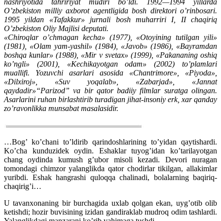
nashriyotida tahririyat mudiri bo’ldi. 1992—1994 yillarda
O’zbekiston milliy axborot agentligida bosh direktori o’rinbosari.
1995 yildan «Tafakkur» jurnali bosh muharriri I, II chaqiriq
O’zbekiston Oliy Majlisi deputati.
«Chiroqlar o’chmagan kecha» (1977), «Otoyining tutilgan yili»
(1981), «Olam yam-yashil» (1984), «Javob» (1986), «Bayramdan
boshqa kunlar» (1988), «Mir v svetax» (1999), «Pakananing oshiq
ko’ngli» (2001), «Kechikayotgan odam» (2002) to’plamlari
muallifi. Yozuvchi asarlari asosida «Chantrimore», «Piyoda»,
«Dilxiroj», «Suv yoqalab», «Zabarjad», «Jannat
qaydadir»“Parizod” va bir qator badiiy filmlar suratga olingan.
Asarlarini ruhan birlashtirib turadigan jihat-insoniy erk, xar qanday
zo’ravonlikka munsabat masalasidir.
…Bog’ ko’chani to’ldirib qarindoshlarining to’yidan qaytishardi.
Ko’cha kunduzidek oydin. Eshaklar tuyog’idan ko’tarilayotgan
chang oydinda kumush g’ubor misoli kezadi. Devori nuragan
tomondagi chimzor yalanglikda qator chodirlar tikilgan, allakimlar
yuribdi. Eshak hangrashi quloqqa chalinadi, bolalarning baqiriq-
chaqirig’i…
U tavanxonaning bir burchagida uxlab qolgan ekan, uyg’otib olib
ketishdi; hozir buvisining izidan gandiraklab mudroq odim tashlardi.
Yalanglikdagi manzarani ko’rib vahimaga tushdi.