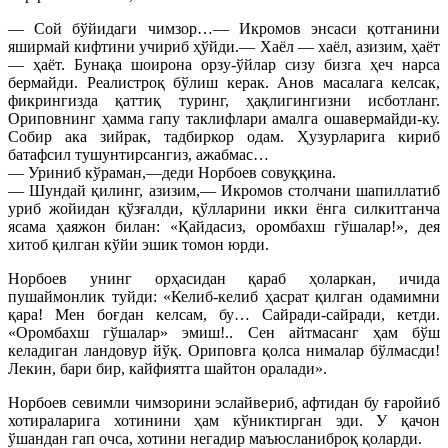
— Сой бўйидаги чимзор…— Икромов энсаси қотганини
яширмай кифтини учириб ҳўйди.— Хаёл — хаёл, азизим, ҳаёт
— ҳаёт. Бунақа шоирона орзу-ўйлар сизу бизга ҳеч нарса
бермайди. Реалистроқ бўлиш керак. Анов масалага келсак,
фикрингизда қаттиқ туринг, ҳақлигингизни исботланг.
Ориповнинг ҳамма гапу таклифлари амалга ошавермайди-ку.
Собир ака зийрак, тадбиркор одам. Ҳузурларига кириб
батафсил тушунтирсангиз, ажабмас…
— Уриниб кўраман,—деди Норбоев совуққина.
— Шундай қилинг, азизим,— Икромов столчани шапиллатиб
уриб жойидан қўзғалди, қўлларини икки ёнга силкитганча
ясама ҳаяжон билан: «Қайдасиз, оромбахш гўшалар!», дея
хитоб қилган кўйи эшик томон юрди.
Норбоев унинг орҳасидан қараб ҳоларкан, ичида
пушаймонлик туйди: «Келиб-келиб ҳасрат қилган одамимни
қара! Мен боғдан келсам, бу… Сайради-сайради, кетди.
«Оромбахш гўшалар» эмиш!.. Сен айтмасанг ҳам бўш
келадиган ландовур йўқ. Ориповга қолса нималар бўлмасди!
Лекин, бари бир, кайфиятга шайтон оралади».
Норбоев севимли чимзорини эслайвериб, афтидан бу ғаройиб
хотираларига хотинини ҳам кўниктирган эди. У қачон
ўшандан гап очса, хотини негадир маъюсланиброқ қоларди.