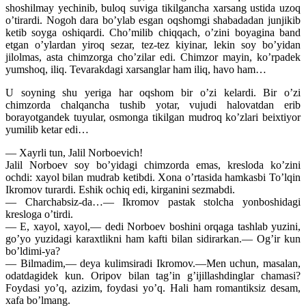
shoshilmay yechinib, buloq suviga tikilgancha xarsang ustida uzoq
o’tirardi. Nogoh dara bo’ylab esgan oqshomgi shabadadan junjikib
ketib soyga oshiqardi. Cho’milib chiqqach, o’zini boyagina band
etgan o’ylardan yiroq sezar, tez-tez kiyinar, lekin soy bo’yidan
jilolmas, asta chimzorga cho’zilar edi. Chimzor mayin, ko’rpadek
yumshoq, iliq. Tevarakdagi xarsanglar ham iliq, havo ham…
U soyning shu yeriga har oqshom bir o’zi kelardi. Bir o’zi
chimzorda chalqancha tushib yotar, vujudi halovatdan erib
borayotgandek tuyular, osmonga tikilgan mudroq ko’zlari beixtiyor
yumilib ketar edi…
— Xayrli tun, Jalil Norboevich!
Jalil Norboev soy bo’yidagi chimzorda emas, kresloda ko’zini
ochdi: xayol bilan mudrab ketibdi. Xona o’rtasida hamkasbi To’lqin
Ikromov turardi. Eshik ochiq edi, kirganini sezmabdi.
— Charchabsiz-da…— Ikromov pastak stolcha yonboshidagi
kresloga o’tirdi.
— E, xayol, xayol,— dedi Norboev boshini orqaga tashlab yuzini,
go’yo yuzidagi karaxtlikni ham kafti bilan sidirarkan.— Og’ir kun
bo’ldimi-ya?
— Bilmadim,— deya kulimsiradi Ikromov.—Men uchun, masalan,
odatdagidek kun. Oripov bilan tag’in g’ijillashdinglar chamasi?
Foydasi yo’q, azizim, foydasi yo’q. Hali ham romantiksiz desam,
xafa bo’lmang.