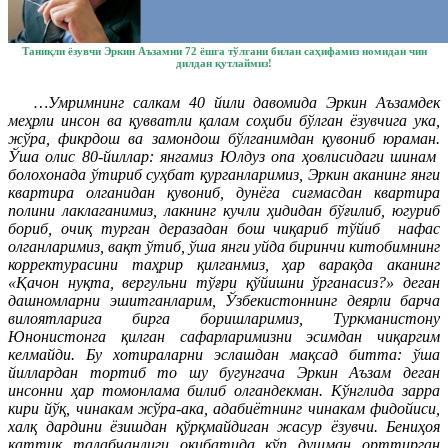
Таниқли ёзувчи Эркин Аъзамни 72 ёшга тўлгани билан саҳифамиз номидан чин
дилдан қутлаймиз!
…Умримнинг салкам 40 йили давомида Эркин Аъзамдек
меҳрли инсон ва қувватли қалам соҳиби бўлган ёзувчига ука,
жўра, фикрдош ва замондош бўлганимдан қувониб юраман.
Ўша олис 80-йиллар: янгамиз Юлдуз опа ҳовлисидаги шинам
болохонада ўтириб суҳбат қурганларимиз, Эркин аканинг янги
квартира олганидан қувониб, дунёга сиғмасдан квартира
полини лаклаганимиз, лакнинг кучли ҳидидан бўғилиб, югуриб
бориб, очиқ турган деразадан бош чиқариб тўйиб нафас
олганларимиз, вақт ўтиб, ўша янги уйда биринчи китобимнинг
корректурасини таҳрир қилганмиз, ҳар варақда аканинг
«Қачон нуқта, вергульни тўғри қўйишни ўрганасиз?» деган
дашномларни эшитганларим, Ўзбекистоннинг деярли барча
вилоятларига бирга боришларимиз, Туркманистону
Юнонистонга қилган сафарларимизни эсимдан чиқаргим
келмайди.
Бу хотираларни эслашдан мақсад битта: ўша
йиллардан тортиб то шу бугунгача Эркин Аъзам деган
инсонни ҳар томонлама билиб олгандекман. Кўнглида зарра
кири йўқ, чинакам жўра-ака, адабиётнинг чинакам фидойиси,
халқ дардини ёзишдан қўрқмайдиган жасур ёзувчи. Бениҳоя
қаттиқ талабчанлиги оқибатида кўп душман орттирган