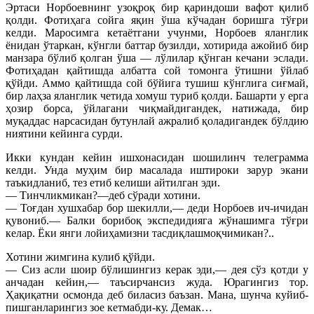
Эртаси Норбоевнинг узоқроқ бир қариндоши вафот қилиб
қолди. Фотиҳага сойга яқин ўша кўчадан боришга тўғри
келди. Маросимга кетаётгани учунми, Норбоев яланглик
ёнидан ўтаркан, кўнгли баттар бузилди, хотирида ажойиб бир
манзара бўлиб қолган ўша — лўлилар қўнган кечани эслади.
Фотиҳадан қайтишда албатта сой томонга ўтишни ўйлаб
қўйди. Аммо қайтишда сой бўйига тушиш кўнглига сиғмай,
бир лаҳза яланглик четида хомуш туриб қолди. Башарти у ерга
ҳозир борса, ўйлагани чиқмайдигандек, натижада, бир
муқаддас нарсаси
дан бутунлай ажралиб қоладигандек бўлдию
ниятини кейинга сурди.
Икки кундан кейин ишхонасидан шошилинч телеграмма
келди. Унда муҳим бир масалада иштироки зарур экани
таъкидланиб, тез етиб келиши айтилган эди.
— Тинчликмикан?—деб сўради хотини.
— Тоғдан хушхабар бор шекилли,— деди Норбоев ич-ичидан
қувониб.— Балки борибоқ экспедидияга жўнашимга тўғри
келар. Ёки янги лойиҳамизни тасдиқлашмоқчимикан?..
Хотини жимгина кулиб қўйди.
— Сиз асли шоир бўлишингиз керак эди,— дея сўз қотди у
анчадан кейин,— таъсирчансиз жуда. Юрагингиз тор.
Ҳақиқатни осмонда деб биласиз баъзан. Мана, шунча куйиб-
пишганларингиз зое кетмабди-ку. Демак…