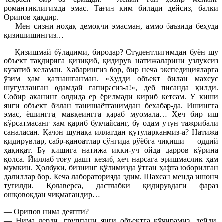
романтиклигимда эмас. Тағин ким билади дейсиз, балки
Орипов ҳақдир.
— Мен сизни ноҳақ демоқчи эмасман, аммо баъзида беҳуда
қизишишингиз…
— Қизишмай бўладими, биродар? Студентлигимдан буён шу
объект тақдирига қизиқиб, қидирув натижаларини узлуксиз
кузатиб келаман. Хабарингиз бор, бир неча экспедицияларга
ўзим ҳам қатнашганман. «Худди объект билан махсус
шуғулланган одамдай гапирасиз-а!», деб писанда қилди.
Собир аканинг олдида ер ёрилмади кириб кетсам. У киши
янги объект билан танишаётганимдан бехабар-да. Ишингга
эмас, ёшингга, мавқеингга қараб муомала… Ҳеч бир иш
кўрсатмасанг ҳам қариб букчайсанг, бу одам учун тажрибали
саналасан. Қачон шунақа иллатдан қутуларканмиз-а? Натижа
қидирувлар, сабр-қаноатлар сўнгида рўёбга чиқиши — оддий
ҳақиқат. Бу кишига натижа икки-уч ойда дарров кўрина
қолса. Йиллаб тоғу дашт кезиб, ҳеч нарсага эришмаслик ҳам
мумкин. Ҳолбуки, бизнинг қўлимизда ўтган ҳафта юборилган
далиллар бор. Кеча лабораторияда эдим. Шахсан менда ишонч
туғилди. Қолаверса, дастлабки қидирувдаги фараз
ошқовоқдан чиқмагандир…
— Орипов нима деяпти?
— Нима дерди, группани янги объектга кўчирамиз, дейди.