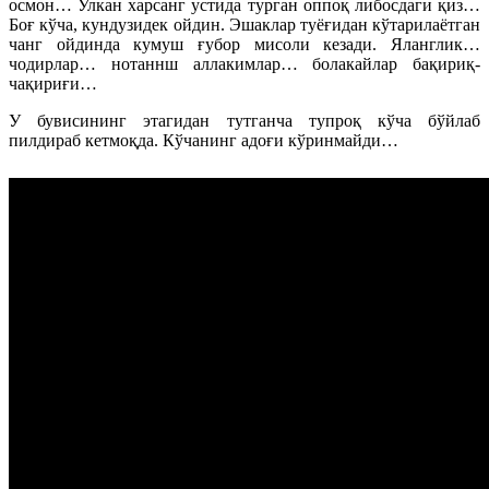
осмон… Улкан харсанг устида турган оппоқ либосдаги қиз…
Боғ кўча, кундузидек ойдин. Эшаклар туёғидан кўтарилаётган
чанг ойдинда кумуш ғубор мисоли кезади. Яланглик…
чодирлар… нотаннш аллакимлар… болакайлар бақириқ-
чақириғи…
У бувисининг этагидан тутганча тупроқ кўча бўйлаб
пилдираб кетмоқда. Кўчанинг адоғи кўринмайди…