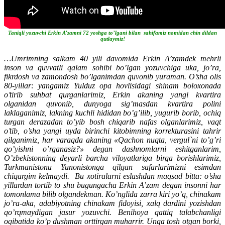
Taniqli yozuvchi Erkin A’zamni 72 yoshga to’lgani bilan sahifamiz nomidan chin dildan
qutlaymiz!
…Umrimning salkam 40 yili davomida Erkin A’zamdek mehrli
inson va quvvatli qalam sohibi bo’lgan yozuvchiga uka, jo’ra,
fikrdosh va zamondosh bo’lganimdan quvonib yuraman. O’sha olis
80-yillar: yangamiz Yulduz opa hovlisidagi shinam boloxonada
o’tirib suhbat qurganlarimiz, Erkin akaning yangi kvartira
olganidan quvonib, dunyoga sig’masdan kvartira polini
laklaganimiz, lakning kuchli hididan bo’g’ilib, yugurib borib, ochiq
turgan derazadan to’yib bosh chiqarib nafas olganlarimiz, vaqt
o’tib, o’sha yangi uyda birinchi kitobimning korrekturasini tahrir
qilganimiz, har varaqda akaning «Qachon nuqta, vergul`ni to’g’ri
qo’yishni o’rganasiz?» degan dashnomlarni eshitganlarim,
O’zbekistonning deyarli barcha viloyatlariga birga borishlarimiz,
Turkmanistonu Yunonistonga qilgan safarlarimizni esimdan
chiqargim kelmaydi. Bu xotiralarni eslashdan maqsad bitta: o’sha
yillardan tortib to shu bugungacha Erkin A’zam degan insonni har
tomonlama bilib olgandekman. Ko’nglida zarra kiri yo’q, chinakam
jo’ra-aka, adabiyotning chinakam fidoyisi, xalq dardini yozishdan
qo’rqmaydigan jasur yozuvchi. Benihoya qattiq talabchanligi
oqibatida ko’p dushman orttirgan muharrir. Unga tosh otgan borki,