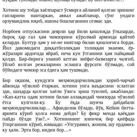
Хотини шу тобда хаёлпараст ўсмирга айланиб қолган эрининг
гапларини эшитаркан, аввал ажабланар, сўнг ундаги
орзумандлик юқиб, ишона бошлаганини сезмас эди.
Норбоев отпускасини деярли ҳар йили қишлоқда ўтказарди,
бироқ ҳар гал ҳам чимзорини кўролмай армонда қайтиб
келарди. Бултур ҳам у не-не ниятлар билан қишлоғига борди.
Йил давомидаги диққатбозликдан толиққан эканми, ёр-
жўралари ардоғида яйраб, неча кун ўтганини ҳам пайқамай
қолди. Бир-бирига уланиб кетган зиёфат-базмларга чалғиб,
ўйлаб келган режаларини эслашга фурсати бўлмади, сой
бўйидаги чимзор эса ёдига ҳам тушмади.
Бир оқшом, кундузги меҳмондорчиликдан ҳориб-чарчаб
айвонда чўзилиб ётаркан, хотини унга ваъдасини эслатган
эди, шаҳарда қилган хаёли ўзига эриш туюлиб, ажабланди:
«Кап-катта одам хотини билан аллақандай чимзорда чўзилиб
ётса кулгили-ку. Бу ёқда шунча дабдабали
меҳмондорчиликлар… Афандилик бўлади, йўқ. Кейин битта-
яримта кўриб қолса нима дейди? Бу фикр менда қаёқдан
пайдо бўлди ўзи?..» Хотинининг ялинчоқ бир қиёфада
ўтирганини кўриб, юмшади: «Улгурамиз, жоним, шу ердамиз-
ку ҳали. Эрта бор, индин бор…»