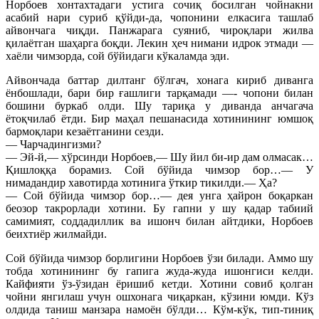
Норбоев хонтахтадаги устига сочиқ босилган чойнакни
асабий нари суриб қўйди-да, чопонини елкасига ташлаб
айвончага чиқди. Панжарага суяниб, чироқлари жилва
қилаётган шаҳарга боқди. Лекин ҳеч нимани идрок этмади —
хаёли чимзорда, сой бўйидаги кўкаламда эди.
Айвончада баттар дилтанг бўлгач, хонага кириб диванга
ёнбошлади, бари бир ғашлиги тарқамади —- чопони билан
бошини буркаб олди. Шу тариқа у диванда анчагача
ётоқчилаб ётди. Бир маҳал пешанасида хотинининг юмшоқ
бармоқлари кезаётганини сезди.
— Чарчадингизми?
— Эй-й,— хўрсинди Норбоев,— Шу йил би-ир дам олмасак…
Қишлоққа борамиз. Сой бўйида чимзор бор…— У
нимадандир хавотирда хотинига ўткир тикилди.— Ҳа?
— Сой бўйида чимзор бор…— дея унга ҳайрон боқаркан
беозор такрорлади хотини. Бу гапни у шу қадар табиий
самимият, соддадиллик ва ишонч билан айтдики, Норбоев
беихтиёр жилмайди.
Сой бўйида чимзор борлигини Норбоев ўзи билади. Аммо шу
тобда хотинининг бу гапига жуда-жуда ишонгиси келди.
Кайфияти ўз-ўзидан ёришиб кетди. Хотини совиб қолган
чойни янгилаш учун ошхонага чиқаркан, кўзини юмди. Кўз
олдида таниш манзара намоён бўлди… Кўм-кўк, тип-тиниқ