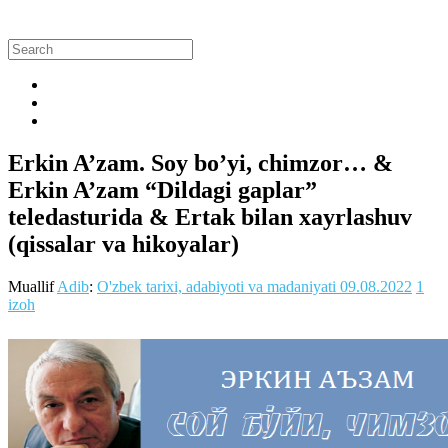
Erkin A’zam. Soy bo’yi, chimzor… &
Erkin A’zam “Dildagi gaplar”
teledasturida & Ertak bilan xayrlashuv
(qissalar va hikoyalar)
Muallif
Adib
:
O'zbek tarixi, adabiyoti va madaniyati
09.08.2022
1
izoh