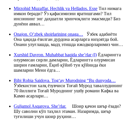
Mirzohid Muzaffar. Hechlik va Hellados. Esse
Тил нимага
имкон беради? Ўз қафасимизни яратишгами? Тил
инсоннинг энг даҳшатли эринчоқлиги эмасмиди? Биз
дунёни аввал…
Onajon. O’zbek shoirlarining onaga…
Ўзбек адабиёти
Она ҳақида ёзилган дурдона асарларга ниҳоятда бой.
Онани улуғлашда, мадҳ этишда ижодкорларимиз чин…
Xurshid Davron. Muhabbat haqida she’rlar (I)
Ёдларингга
олурмисан сирли дамларни, Ёдларингга олурмисан
ширин ғамларни, Ёқиб қўйиб тун қўйнида ёки
шамларни Мени ёдга…
Bibi Robia Saidova. Tog‘ay Murodning “Bu dunyoda…
Ўзбекистон халқ ёзувчиси Тоғай Мурод таваллудининг
70 йиллиги Тоғай Муроднинг ушбу романи Кафка ва
Камю асарлари…
Guljamol Asqarova. She’rlar.
Шоир қачон шеър ёзади?
Шу саволни кўп таҳлил этаман. Назаримда, шеър
туғилиши учун шоир руҳини…