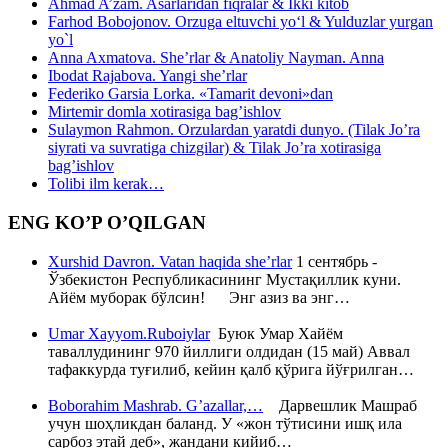
Ahmad A’zam. Asarlaridan fiqralar & Ikki kitob
Farhod Bobojonov. Orzuga eltuvchi yo‘l & Yulduzlar yurgan
yo`l
Anna Axmatova. She’rlar & Anatoliy Nayman. Anna
Ibodat Rajabova. Yangi she’rlar
Federiko Garsia Lorka. «Tamarit devoni»dan
Mirtemir domla xotirasiga bag’ishlov
Sulaymon Rahmon. Orzulardan yaratdi dunyo. (Tilak Jo’ra
siyrati va suvratiga chizgilar) & Tilak Jo’ra xotirasiga
bag’ishlov
Tolibi ilm kerak…
ENG KO’P O’QILGAN
Xurshid Davron. Vatan haqida she’rlar
1 сентябрь -
Ўзбекистон Республикасининг Мустақиллик куни.
Айём муборак бўлсин! Энг азиз ва энг…
Umar Xayyom.Ruboiylar
Буюк Умар Хайём
таваллудининг 970 йиллиги олдидан (15 май) Аввал
тафаккурда туғилиб, кейин қалб қўрига йўғрилган…
Boborahim Mashrab. G’azallar,…
Дарвешлик Машраб
учун шоҳликдан баланд. У «жон тўтисини ишқ ила
сарбоз этай деб», жандани кийиб…