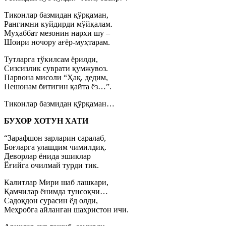
Тиконлар базмидан қўрқаман,
Рангимни куйдирди мўйқалам.
Муҳаббат мезонин нархи шу –
Шоири ночору ағёр-муҳтарам.
Тутларга тўкилсам ёрилди,
Сизсизлик суврати қумжувоз.
Парвона мисоли “Ҳақ, дедим,
Пешонам битигин қайта ёз…”.
Тиконлар базмидан қўрқаман…
БУХОР ХОТУН ХАТИ
“Зарафшон зарларин саралаб,
Боғларга улашдим чимилдиқ.
Деворлар ёнида эшиклар
Ёғийга очилмай турди тик.
Калитлар Мири шаб лашкари,
Қамчилар ёнимда тунсоқчи…
Садоқдон сурасин ёд олди,
Меҳробга айланган шаҳристон ичи.