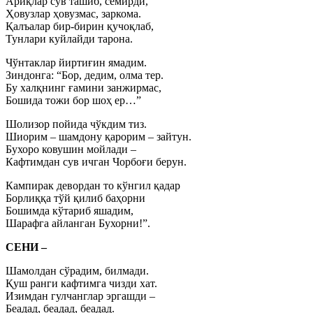
Ариқлар сув ташиб, семирди,
Ҳовузлар ҳовузмас, заркома.
Қалъалар бир-бирин қучоқлаб,
Тунлари куйлайди тарона.
Чўнтаклар йиртиғин ямадим.
Зиндонга: “Бор, дедим, олма тер.
Бу халқнинг ғамини занжирмас,
Бошида тожи бор шоҳ ер…”
Шолизор пойида чўкдим тиз.
Шиорим – шамдону қарорим – зайтун.
Бухоро ковушин мойлади –
Кафтимдан сув ичган Чорбоғи берун.
Кампирак девордан то кўнгил қадар
Борлиққа тўй қилиб баҳорни
Бошимда кўтариб яшадим,
Шарафга айланган Бухорни!”.
СЕНИ –
Шамолдан сўрадим, билмади.
Қуш ранги кафтимга чизди хат.
Изимдан гулчанглар эргашди –
Беадад, беадад, беадад.