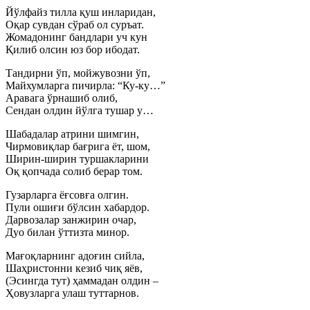
Йўлфайз тилла қуш инларидан,
Оқар сувдан сўраб ол суръат.
Жомадонинг бандлари уч кун
Қилиб олсин юз бор ибодат.
Тандирни ўп, мойжувозни ўп,
Майхумларга пичирла: “Ку-ку…”
Аравага ўрнашиб олиб,
Сендан олдин йўлга тушар у…
Шабадалар атрини шимгин,
Чирмовиқлар бағрига ёт, шом,
Ширин-ширин туршакларини
Оқ қопчада солиб берар том.
Гузарларга ёғсовға олгин.
Пули ошиғи бўлсин хабардор.
Дарвозалар занжирин очар,
Дуо билан ўттизта минор.
Мағоқларнинг адоғин сийла,
Шаҳристонни кезиб чиқ яёв,
(Эсингда тут) ҳаммадан олдин –
Ҳовузларга улаш туттарнов.