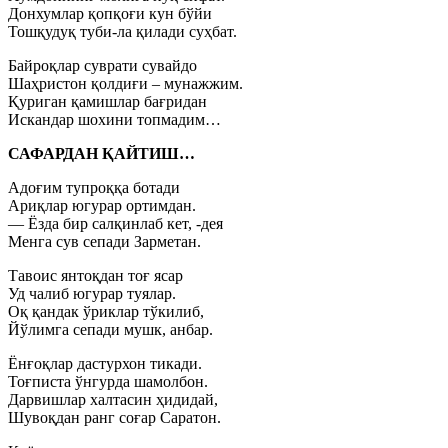
Донхумлар қопқоғи кун бўйи
Тошқудуқ туби-ла қилади суҳбат.
Байроқлар суврати сувайдо
Шаҳристон қолдиғи – мунажжим.
Қуриган қамишлар бағридан
Искандар шохини топмадим…
САФАРДАН ҚАЙТИШ…
Адоғим тупроққа ботади
Ариқлар югурар ортимдан.
— Ёзда бир салқинлаб кет, -дея
Менга сув сепади Зарметан.
Тавоис янтоқдан тоғ ясар
Уд чалиб югурар туялар.
Оқ қандак ўриклар тўкилиб,
Йўлимга сепади мушк, анбар.
Ёнғоқлар дастурхон тикади.
Тоғписта ўнгурда шамолбон.
Дарвишлар халтасин ҳидидай,
Шувоқдан ранг соғар Саратон.