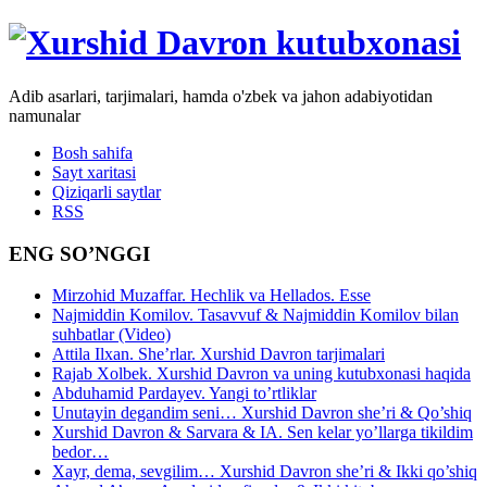
Adib asarlari, tarjimalari, hamda o'zbek va jahon adabiyotidan
namunalar
Bosh sahifa
Sayt xaritasi
Qiziqarli saytlar
RSS
ENG SO’NGGI
Mirzohid Muzaffar. Hechlik va Hellados. Esse
Najmiddin Komilov. Tasavvuf & Najmiddin Komilov bilan
suhbatlar (Video)
Attila Ilxan. She’rlar. Xurshid Davron tarjimalari
Rajab Xolbek. Xurshid Davron va uning kutubxonasi haqida
Abduhamid Pardayev. Yangi to’rtliklar
Unutayin degandim seni… Xurshid Davron she’ri & Qo’shiq
Xurshid Davron & Sarvara & IA. Sen kelar yo’llarga tikildim
bedor…
Xayr, dema, sevgilim… Xurshid Davron she’ri & Ikki qo’shiq