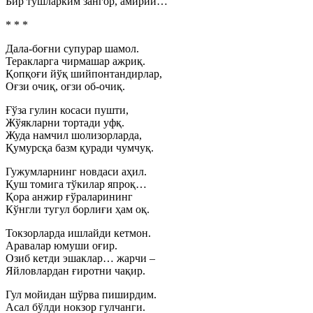
Бир тушларким зангор, амирий…
* * *
Дала-боғни супурар шамол.
Теракларга чирмашар ажриқ.
Қопқоғи йўқ шийпонтандирлар,
Оғзи очиқ, оғзи об-очиқ.
Ғўза гулин косаси пушти,
Жўякларни тортади уфқ.
Жуда намчил шолизорларда,
Қумурсқа базм қуради чумчуқ.
Гужумларнинг новдаси аҳил.
Қуш томига тўкилар япроқ…
Қора анжир ғўраларининг
Кўнгли тугул борлиғи ҳам оқ.
Токзорларда ишлайди кетмон.
Аравалар юмуши оғир.
Озиб кетди эшаклар… жарчи –
Яйловлардан ғиротни чақир.
Гул мойидан шўрва пиширдим.
Асал бўлди нокзор гулчанги.