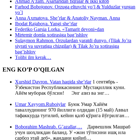
Ahmad A’zam. Asarlaridan fiqralar & Ikki kitob
Farhod Bobojonov. Orzuga eltuvchi yo‘l & Yulduzlar yurgan
yo`l
Anna Axmatova. She’rlar & Anatoliy Nayman. Anna
Ibodat Rajabova. Yangi she’rlar
Federiko Garsia Lorka. «Tamarit devoni»dan
Mirtemir domla xotirasiga bag’ishlov
Sulaymon Rahmon. Orzulardan yaratdi dunyo. (Tilak Jo’ra
siyrati va suvratiga chizgilar) & Tilak Jo’ra xotirasiga
bag’ishlov
Tolibi ilm kerak…
ENG KO’P O’QILGAN
Xurshid Davron. Vatan haqida she’rlar
1 сентябрь -
Ўзбекистон Республикасининг Мустақиллик куни.
Айём муборак бўлсин! Энг азиз ва энг…
Umar Xayyom.Ruboiylar
Буюк Умар Хайём
таваллудининг 970 йиллиги олдидан (15 май) Аввал
тафаккурда туғилиб, кейин қалб қўрига йўғрилган…
Boborahim Mashrab. G’azallar,…
Дарвешлик Машраб
учун шоҳликдан баланд. У «жон тўтисини ишқ ила
сарбоз этай деб», жандани кийиб…