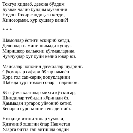
Токгул ҳидлаб, девона бўлдим.
Буввак чалиб бўлдим муғанний
Нодон Тоҳир сандиқ-ла кетди,
Хинозорман, ҳур қушлар қани?!
* * *
Шамоллар ёстиғи эскириб кетди,
Деворлар намини шимади кундуз.
Миришкор қалъасин кўлмакларида,
Чумчуқлар ҳут бўйи келиб ювар юз.
Майсалар чопонин дазмоллар шудринг.
Сўқмоқлар сафари бўлар намоён.
Қора тол сап-сариқ попукларини
Шабада тўрт томон сочар – паришон.
Бўз сўзма халталар михга кўз қисар,
Шиндилар тубидан кўринади ёз.
Ҳаммадан эртароқ уйғониб кетиб,
Бепарво сурп қопни тешади пиёз.
Нокқоқи изини топар чумоли,
Қизғаниб эшигин ёпар Навметан.
Уларга битта гап айтишда олдин –