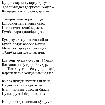
Кўприкларни кўтарди довул.
Ҳовлимиздан қабристон қадар –
Қалдирғочлар бўлди қоровул.
Тўмариснинг тори узилди,
Широққа ҳам етмади ҳаво.
Пилла ичин очиб қарасам,
Ғумбаклари қилибди қазо.
Бухорхудот жун яктак кийди,
Бухор Хотун абра-ю маҳси.
Момотутлар кўз ёшларидан
Тўлиб кетди ҳовузлар ичи.
Шу тонг мушук сутдан тўймади,
Боғ эшигин буздириб, саҳар.
— Шоир туғган аёл ўлди, — деб,
Қарсак чалиб келди шамшодлар.
Қибла йўлдан кўтарилди чанг,
Ваҳий зикри бўлди овоза…
Етти пирнинг рухсати билан,
Қушлар ўқиб берди жаноза.
Киприк ёғдан шишди қўлрўмол,