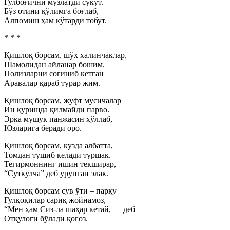
Гулбоғични музлатди сукут.
Бўз отини қўлимга боғлаб,
Алпомиш ҳам кўтарди тобут.
* * *
Қишлоқ борсам, шўх халинчаклар,
Шамолидан айланар бошим.
Полизларни соғиниб кетган
Аравалар қараб турар жим.
Қишлоқ борсам, жуфт мусичалар
Ин қуришда қилмайди парво.
Эрка мушук панжасин хўллаб,
Юзларига беради оро.
Қишлоқ борсам, кузда албатта,
Томдан тушиб келади туршак.
Тегирмоннинг ишин текширар,
“Суткулча” деб урунган элак.
Қишлоқ борсам сув ўти – парқу
Гулқоқилар сариқ жойнамоз,
“Мен ҳам Сиз-ла шаҳар кетай, — деб
Отқулоғи бўлади қоғоз.