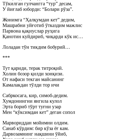
Тўкилган гулчангга “тур” десам,
У йиғлаб юборди: “Болари рўза”.
Жонимга “Ҳалқумдан кет” дедим,
Машрабни уйғотиб ўтказдим мажлис
Парвона қақнуслар руҳига
Қанотин куйдириб, чиқарди кўк ис…
Лоладан тўн тикдим бобурий…
***
Тут қариди, терак титроқий.
Холин бозор қилди хонқизи.
От нафаси текган майсанинг
Камалакдан тўлди тор ичи
Сабркосага, кир, симоб-дедим.
Хумдонингни янгила кулол
Эрта бориб тўрт туғни узар
Мен “кўксимдан кет” деган сопол
Марвориддан мойимни олдим.
Санаб кўрдим: бир кўза ёғ кам.
Дарвозамнинг нақшини ўйиб,