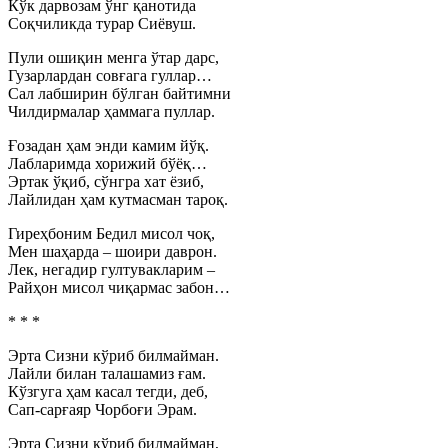
Кўк дарвозам ўнг қанотида
Соқчиликда турар Сиёвуш.
Пули ошиқин менга ўтар дарс,
Гузарлардан совғага гуллар…
Сал лабширин бўлган байтимни
Чилдирмалар ҳаммага пуллар.
Ғозадан ҳам энди камим йўқ.
Лабларимда хорижий бўёқ…
Эртак ўқиб, сўнгра хат ёзиб,
Лайлидан ҳам кутмасман тароқ.
Гиреҳбоним Бедил мисол чоқ,
Мен шаҳарда – шоири даврон.
Лек, негадир гултувакларим –
Райҳон мисол чиқармас забон…
* * *
Эрта Сизни кўриб билмайман.
Лайли билан талашамиз ғам.
Кўзгуга ҳам касал тегди, деб,
Сап-сарғаяр Чорбоғи Эрам.
Эрта Сизни кўриб билмайман,