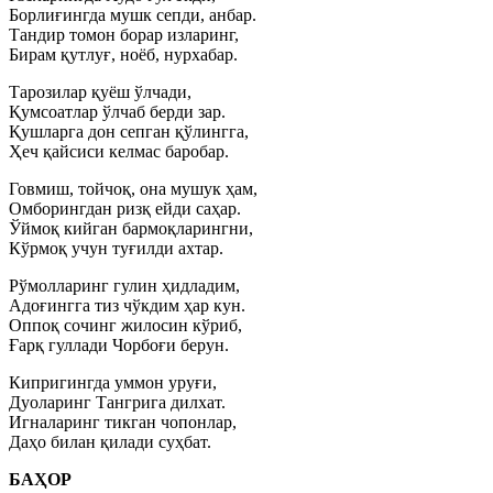
Борлиғингда мушк сепди, анбар.
Тандир томон борар изларинг,
Бирам қутлуғ, ноёб, нурхабар.
Тарозилар қуёш ўлчади,
Қумсоатлар ўлчаб берди зар.
Қушларга дон сепган қўлингга,
Ҳеч қайсиси келмас баробар.
Говмиш, тойчоқ, она мушук ҳам,
Омборингдан ризқ ейди саҳар.
Ўймоқ кийган бармоқларингни,
Кўрмоқ учун туғилди ахтар.
Рўмолларинг гулин ҳидладим,
Адоғингга тиз чўкдим ҳар кун.
Оппоқ сочинг жилосин кўриб,
Ғарқ гуллади Чорбоғи берун.
Кипригингда уммон уруғи,
Дуоларинг Тангрига дилхат.
Игналаринг тикган чопонлар,
Даҳо билан қилади суҳбат.
БАҲОР