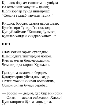
Қишлоқ борсам синглим – сунбула
Ва отамнинг ковуши – қайиқ,
Шолизорлар тунда шивирлар:
“Сенсиз гуллаб чарчади тариқ!”
Қишлоқ борсам, ҳамма нарса шеър,
Куз ёмғири “ундов”га номзод.
Кўп уйлайман: “Қишлоқ бўлмаса,
Қушлар қандай чиқарар қанот…”
ЮРТ
Отам боғин зар-ла суғордим,
Шамшодига тиктирдим чопон.
Куртак очган бодомзорларин,
Чимилдиққа кирит, Художон.
Гулзорига исмимни бердим,
Қақнусларин уйғотдим саҳар.
Олтин тожин кийган бошимким,
Осмон билан бўлди баробар.
— Бобом, — дедим, ҳар бир минорин
— Онам, — дедим райҳонин, Ҳаққо!
Қуш киприги бўлгач ашъорим,