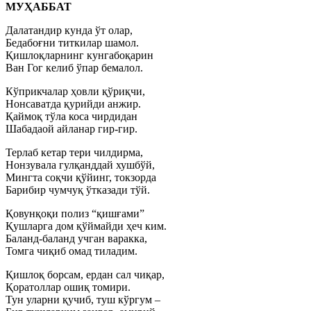
МУҲАББАТ
Далатандир кунда ўт олар,
Бедабоғни титкилар шамол.
Қишлоқларнинг кунгабоқарин
Ван Гог келиб ўпар бемалол.
Кўприкчалар ҳовли қўриқчи,
Нонсаватда қурийди анжир.
Қаймоқ тўла коса чирдидан
Шабадаой айланар гир-гир.
Терлаб кетар тери чилдирма,
Нонзувала гулқанддай хушбўй,
Мингта соқчи қўйинг, токзорда
Барибир чумчуқ ўтказади тўй.
Қовунқоқи полиз “қишғами”
Қушларга дом қўймайди ҳеч ким.
Баланд-баланд учган варакка,
Томга чиқиб омад тиладим.
Қишлоқ борсам, ердан сал чиқар,
Қоратоллар ошиқ томири.
Тун уларни қучиб, туш кўргум –