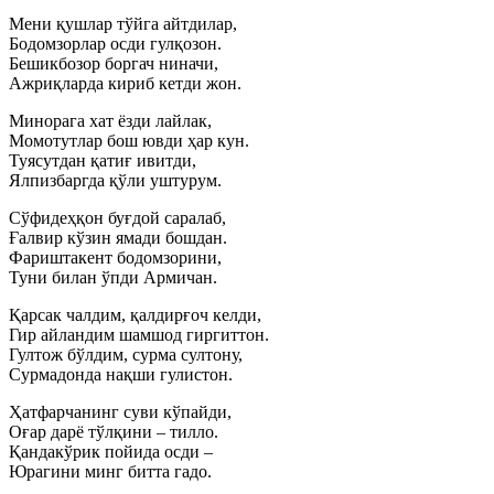
Мени қушлар тўйга айтдилар,
Бодомзорлар осди гулқозон.
Бешикбозор боргач ниначи,
Ажриқларда кириб кетди жон.
Минорага хат ёзди лайлак,
Момотутлар бош ювди ҳар кун.
Туясутдан қатиғ ивитди,
Ялпизбаргда қўли уштурум.
Сўфидеҳқон буғдой саралаб,
Ғалвир кўзин ямади бошдан.
Фариштакент бодомзорини,
Туни билан ўпди Армичан.
Қарсак чалдим, қалдирғоч келди,
Гир айландим шамшод гиргиттон.
Гултож бўлдим, сурма султону,
Сурмадонда нақши гулистон.
Ҳатфарчанинг суви кўпайди,
Оғар дарё тўлқини – тилло.
Қандакўрик пойида осди –
Юрагини минг битта гадо.