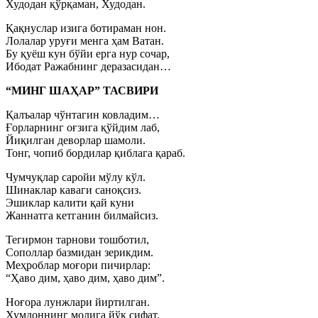
Худодан қўрқаман, Худодан.
Қақнуслар изига ботираман нон.
Лолалар уруғи менга ҳам Ватан.
Бу қуёш кун бўйи ерга нур сочар,
Ибодат Ражабнинг деразасидан…
“МИНГ ШАҲАР” ТАСВИРИ
Қалъалар чўнтагин ковладим…
Ғорларнинг оғзига қўйдим лаб,
Йиқилган деворлар шамоли.
Тонг, чопиб бордилар қиблага қараб.
Чумчуқлар саройи мўлу кўл.
Шинаклар каваги саноқсиз.
Эшиклар калити қай куни
Жаннатга кетганин билмайсиз.
Тегирмон тарнови тошботил,
Сополлар базмидан зерикдим.
Меҳроблар моғори пичирлар:
“Ҳаво дим, ҳаво дим, ҳаво дим”.
Ноғора лунжлари йиртилган.
Хумдоннинг молига йўқ сифат.