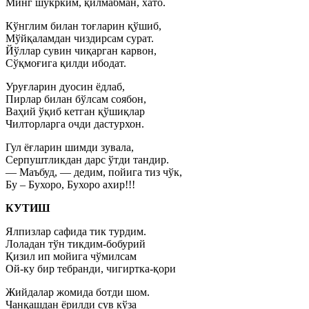
Минг шукрким, қилмабман, хато.
Кўнглим билан тоғларин қўшиб,
Мўйқаламдан чиздирсам сурат.
Йўллар сувин чиқарган карвон,
Сўқмоғига қилди ибодат.
Уруғларин дуосин ёдлаб,
Пирлар билан бўлсам соябон,
Ваҳий ўқиб кетган қўшиқлар
Чилторларга очди дастурхон.
Гул ёғларин шимди зувала,
Серпуштликдан дарс ўтди тандир.
— Маъбуд, — дедим, пойига тиз чўк,
Бу – Бухоро, Бухоро ахир!!!
КУТИШ
Ялпизлар сафида тик турдим.
Лоладан тўн тикдим-бобурий
Қизил ип мойига чўмилсам
Ой-ку бир тебранди, чигиртка-қори
Жийдалар жомида ботди шом.
Чанқашдан ёрилди сув кўза