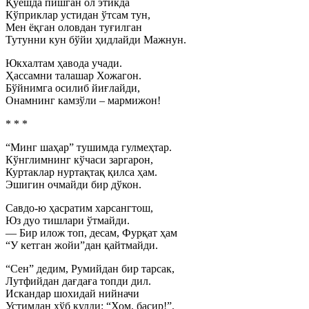
Қуёшда пишган ол этикда
Кўприклар устидан ўтсам тун,
Мен ёқган оловдан туғилган
Тутунни кун бўйи ҳидлайди Мажнун.
Юкхалтам ҳавода учади.
Ҳассамни талашар Хожагон.
Бўйнимга осилиб йиғлайди,
Онамнинг камзўли – мармижон!
* * *
“Минг шаҳар” тушимда гулмеҳтар.
Кўнглимнинг кўчаси заргарон,
Куртаклар нуртақтақ қилса ҳам.
Эшигин очмайди бир дўкон.
Савдо-ю ҳасратим харсангтош,
Юз дуо тишлари ўтмайди.
— Бир илож топ, десам, Фурқат ҳам
“У кетган жойи”дан қайтмайди.
“Сен” дедим, Румийдан бир тарсак,
Лутфийдан дағдаға топди дил.
Искандар шохидай нийначи
Устимдан хўб кулди: “Хом, басир!”.