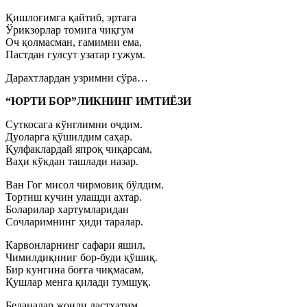
Қишлоғимга қайтиб, эртага
Ўрикзорлар томига чиқгум
Оч қолмасман, ғамимни ема,
Пастдан гулсут узатар гужум.
Дарахтлардан узримни сўра…
“ЮРТИ БОР”ЛИКНИНГ ИМТИЁЗИ
Суткосага кўнглимни очдим.
Дуоларга қўшилдим саҳар.
Қулфаклардай япроқ чиқарсам,
Ваҳи кўкдан ташлади назар.
Ван Гог мисол чирмовиқ бўлдим.
Тортиш кучин улашди ахтар.
Боларилар хартумларидан
Сочларимнинг ҳиди таралар.
Карвонларнинг сафари яшил,
Чимилдиқнниг бор-буди қўшиқ.
Бир кунгина боғга чиқмасам,
Қушлар менга қилади тумшуқ.
Беданалар жонли дастхатим,