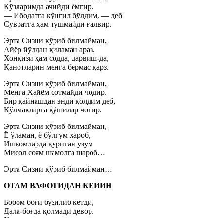
Кўзларимда ачийди ёмғир.
— Ибодатга кўнгил бўлдим, — деб
Сувратга ҳам тушмайди ғалвир.
Эрта Сизни кўриб билмайман,
Айёр йўлдан қиламан араз.
Хонқизи ҳам содда, дарвиш-да,
Қанотларин менга бермас қарз.
Эрта Сизни кўриб билмайман,
Менга Хайём сотмайди чодир.
Бир қайнашдан энди қолдим деб,
Кўлмакларга қўшилар чоғир.
Эрта Сизни кўриб билмайман,
Ё ўламан, ё бўлгум хароб,
Ишкомларда қуриган узум
Мисол соям шамолга шароб…
Эрта Сизни кўриб билмайман…
ОТАМ ВАФОТИДАН КЕЙИН
Бобом боғи бузилиб кетди,
Дала-боғда қолмади девор.