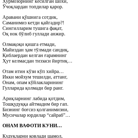
Хурмозорнинг кесилган шохи,
Ўчоқлардан топдилар қарор.
Аравани қўшнига сотдик,
Саманимиз кетди қайгадир?!
Сингилларим тушига фақат,
Оқ нок бўлиб гуллади анжир.
Олмақоқи қишга етмади,
Майиздан ҳам тўлмади сандиқ,
Қиблаердан келган ғарамнинг
Ҳут келмасдан тиззаси йиртиқ…
Отам итин кўзи кўп хийра…
Икки мойхум тешилди, аттанг,
Онам, опам кўйлакларининг
Гулларида қолмади бир ранг.
Ариқларнинг лабида қотдим,
Тошқудуққа айтмадим бир гап.
Бизнинг боғсиз қолганимизни,
Мусичалар юрдилар “сайраб”…
ОНАМ ВАФОТИ КУНИ…
Қудуқларни ковлади шамол,