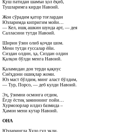
Қуш патидан шамъи ҳол ёқиб,
Тушларимга кирди Навоий.
Жон сўрадим қатор тоғлардан
Юзларимда кипригим мойи…
— Кел, ишқ ашкин шунда арт, — дея
Салласини тутди Навоий.
Ширин ўзин олиб қочди шом.
Мени тутди ғуссалар ёйи.
Сиздан олдин, ҳа, Сиздан олдин
Қалқон бўлди менга Навоий.
Қаламидан дон терди қақнус
Сиёҳдони ошиқлар жоми.
Юз маст бўлдим, минг аласт бўлдим,
— Тур, Порсо, — деб кулди Навоий.
Эҳ, ўзимни осмонга отдим,
Ёғду ёстиқ заминнинг пойи…
Хурмозорлар илдиз базмида –
Ҳамон мени кутар Навоий.
ОНА
Юзларингда Худо гул экди,