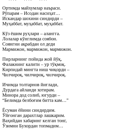
Ортимда майхумлар наъраси.
Рўпарам – Исодан насиҳат…
Искандар шохини синдирди –
Муҳаббат, муҳаббат, муҳаббат.
Кўз ёшим руҳлари – алангга.
Лолалар кўнглимда соябон.
Соянгни ақрабдан ол деди
Мармижон, мармижон, мармижон.
Пирларнинг пойида жой йўқ,
Фалакнинг калити – ур тўқмоқ.
Кирпидай мингта ниш чиқорди –
Чилчироқ, чилчироқ, чилчироқ.
Ичимда толтарнов йиғлади,
Дурдага айланди хотирам.
Минора дод солиб, югурди –
“Белимда белбоғим битта кам…”
Ёсуман ёйини синдирдим.
Ўйғонган дарахтлар лашкарим.
Ваҳийдан хабаринг келган тонг,
Ўзимни Бухордан топмадим…