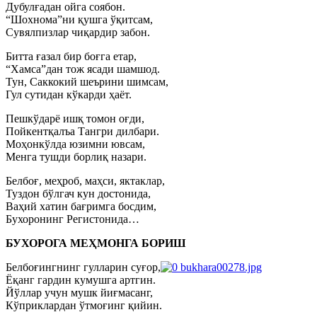
Дубулғадан ойга соябон.
“Шохнома”ни қушга ўқитсам,
Сувялпизлар чиқардир забон.
Битта ғазал бир боғга етар,
“Хамса”дан тож ясади шамшод.
Тун, Саккокий шеърини шимсам,
Гул сутидан кўкарди ҳаёт.
Пешкўдарё ишқ томон оғди,
Пойкентқалъа Тангри дилбари.
Моҳонкўлда юзимни ювсам,
Менга тушди борлиқ назари.
Белбоғ, меҳроб, маҳси, яктаклар,
Туздон бўлгач кун достонида,
Ваҳий хатин бағримга босдим,
Бухоронинг Регистонида…
БУХОРОГА МЕҲМОНГА БОРИШ
Белбоғингнинг гулларин суғор,
Ёқанг гардин кумушга артгин.
Йўллар учун мушк йиғмасанг,
Кўприклардан ўтмоғинг қийин.