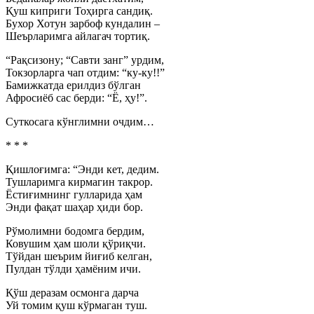
Қуш киприги Тоҳирга сандиқ.
Бухор Хотун зарбоф кундалин –
Шеърларимга айлагач тортиқ.
“Рақсизону; “Савти занг” урдим,
Токзорларга чап отдим: “ку-ку!!”
Бамижкатда ерилдиз бўлган
Афросиёб сас берди: “Ё, ҳу!”.
Суткосага кўнглимни очдим…
* * *
Қишлоғимга: “Энди кет, дедим.
Тушларимга кирмагин такрор.
Ёстиғимнинг гулларида ҳам
Энди фақат шаҳар ҳиди бор.
Рўмолимни бодомга бердим,
Ковушим ҳам шоли қўриқчи.
Тўйдан шеърим йиғиб келган,
Пулдан тўлди ҳамёним ичи.
Қўш деразам осмонга дарча
Уй томим қуш кўрмаган туш.