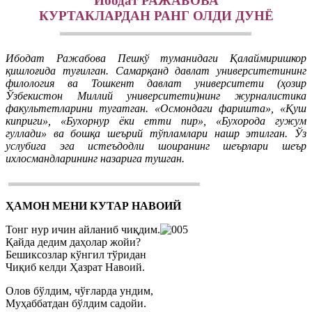
Ибодат РАЖАБОВА
КУРТАКЛАРДАН РАНГ ОЛДИ ДУНЁ
Ибодат Ражабова Пешкў туманидаги Қалаймиришкор
қишлоғида туғилган. Самарқанд давлат университетининг
филология ва Тошкент давлат университети (ҳозир
Ўзбекистон Миллий университети)нинг журналистика
факультетларини тугатган. «Осмондаги фаришта», «Қуш
киприги», «Бухорнур ёки етти пир», «Бухорода гужум
гуллади» ва бошқа шеърий тўпламлари нашр этилган. Ўз
услубига эга истеъдодли шоиранинг шеърлари шеър
ихлосмандларининг назарига тушган.
ҲАМОН МЕНИ КУТАР НАВОИЙ
Тонг нур ичин айланиб чиқдим.
Қайда дедим даҳолар жойи?
Бешиксозлар кўнгил тўридан
Чиқиб келди Ҳазрат Навоий.
Олов бўлдим, чўғларда ундим,
Муҳаббатдан бўлдим садойи.