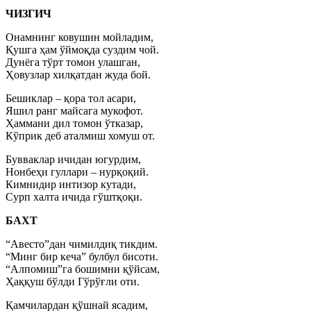
ЧИЗГИЧ
Онамнинг ковушин мойладим,
Қушга ҳам ўймоқда суздим чой.
Дунёга тўрт томон улашган,
Ҳовузлар хилқатдан жуда бой.
Бешиклар – қора тол асари,
Яшил ранг майсага мукофот.
Ҳаммани дил томон ўтказар,
Кўприк деб аталмиш хомуш от.
Бувваклар ичидан югурдим,
Нонбеҳи гуллари – нурқоқий.
Кимнидир интизор кутади,
Сурп халта ичида гўштқоқи.
БАХТ
“Авесто”дан чимилдиқ тикдим.
“Минг бир кеча” булбул бисоти.
“Алпомиш”га бошимни қўйсам,
Ҳаққуш бўлди Гўрўғли оти.
Қамчилардан қўшнай ясадим,