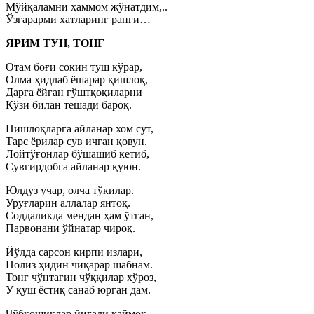
Мўйқаламни ҳаммом жўнатдим,..
Ўзгарарми хатларинг ранги…
ЯРИМ ТУН, ТОНГ
Отам боғи сокин туш кўрар,
Олма ҳидлаб ёшарар қишлоқ,
Дарга ёйган гўштқоқиларни
Кўзи билан тешади бароқ.
Пишлоқларга айланар хом сут,
Тарс ёрилар сув ичган қовун.
Лойтўғонлар бўшашиб кетиб,
Сувгирдобга айланар қуюн.
Юлдуз учар, олча тўкилар.
Уруғларин аллалар янтоқ.
Соддаликда мендан ҳам ўтган,
Парвонани ўйнатар чироқ.
Йўлда сарсон кирпи излари,
Полиз ҳидин чиқарар шабнам.
Тонг чўнтагин чўққилар хўроз,
У қуш ёстиқ санаб юрган дам.
Чўбқошиқлар йиғади қаймоқ,