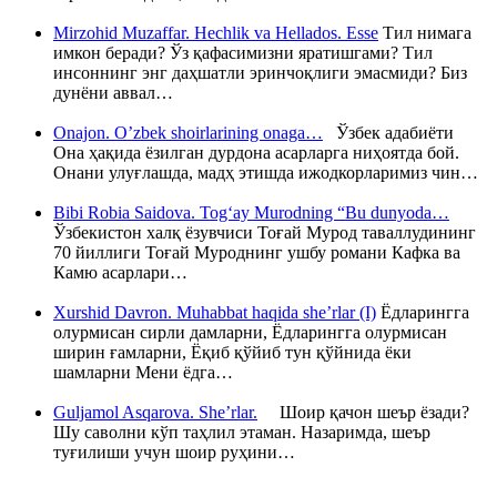
Mirzohid Muzaffar. Hechlik va Hellados. Esse
Тил нимага
имкон беради? Ўз қафасимизни яратишгами? Тил
инсоннинг энг даҳшатли эринчоқлиги эмасмиди? Биз
дунёни аввал…
Onajon. O’zbek shoirlarining onaga…
Ўзбек адабиёти
Она ҳақида ёзилган дурдона асарларга ниҳоятда бой.
Онани улуғлашда, мадҳ этишда ижодкорларимиз чин…
Bibi Robia Saidova. Tog‘ay Murodning “Bu dunyoda…
Ўзбекистон халқ ёзувчиси Тоғай Мурод таваллудининг
70 йиллиги Тоғай Муроднинг ушбу романи Кафка ва
Камю асарлари…
Xurshid Davron. Muhabbat haqida she’rlar (I)
Ёдларингга
олурмисан сирли дамларни, Ёдларингга олурмисан
ширин ғамларни, Ёқиб қўйиб тун қўйнида ёки
шамларни Мени ёдга…
Guljamol Asqarova. She’rlar.
Шоир қачон шеър ёзади?
Шу саволни кўп таҳлил этаман. Назаримда, шеър
туғилиши учун шоир руҳини…