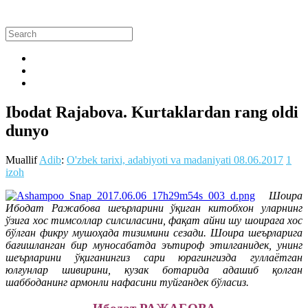
Ibodat Rajabova. Kurtaklardan rang oldi
dunyo
Muallif
Adib
:
O'zbek tarixi, adabiyoti va madaniyati
08.06.2017
1
izoh
Шоира
Ибодат Ражабова шеърларини ўқиган китобхон уларнинг
ўзига хос тимсоллар силсиласини, фақат айни шу шоирага хос
бўлган фикру мушоҳада тизимини сезади. Шоира шеърларига
бағишланган бир муносабатда эътироф этилганидек, унинг
шеърларини ўқиганингиз сари юрагингизда гуллаётган
юлғунлар шивирини, кузак ботарида адашиб қолган
шаббоданинг армонли нафасини туйгандек бўласиз.