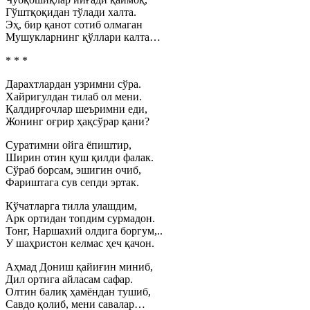
Гўштқоқидан тўлади халта.
Эҳ, бир қанот сотиб олмаган
Мушукларнинг қўллари калта…
* * *
Дарахтлардан узримни сўра.
Хайригулдан тилаб ол мени.
Қалдирғочлар шеъримни еди,
Жонинг оғрир ҳақсўрар қани?
Суратимни ойга ёпиштир,
Ширин отин қуш қилди фалак.
Сўраб борсам, эшигин очиб,
Фариштага сув сепди эртак.
Кўчатларга тилла улашдим,
Арк ортидан топдим сурмадон.
Тонг, Наршахий олдига боргум,..
У шаҳристон келмас ҳеч қачон.
Аҳмад Дониш қайиғин миниб,
Дил ортига айласам сафар.
Олтин балиқ ҳамёндан тушиб,
Савдо қолиб, мени савалар…