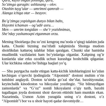
Qara, kuyib bitgan jonimga, qara,
So’zimga qaragin: ushlasang – olov.
Otashin tuyg’ular — umrimni qamrab —
Alanga ichiga otar — beayov.
Bo’g’zimga yopishgan dunyo bilan bahs,
Hayotni ichaman – og’udir asru…
Men — umrim tongidan — she’r yozishnimas,
She’rday yashamoqni etganman orzu.
Mening Shoirlarga (bu so’zni kengroq ma’noda o’qing) talabim juda
katta. Chunki bizning ma’rifatli xalqimizda Shoirga mudom
shoirlikdan kattaroq talablar bilan qaralgan. Chunki ular hamisha
muallimlik vazifalarini ham bo’yinlariga olganlar. Xalqning og’ir
kunlarida ular erku ozodlik uchun kurashga boshchilik qilganlar.
Ular kichkina odam bo’lishiga haqlari yo’q.
— Shu paytgacha nashr etirgan katta-kichik kitoblaringizni ko’zdan
kechirgan o’quvchi ijodingizda “Alpomish” dostoni muhim o’rin
tutishini anglaydi. Doston ta’sirida go’zal she’rlar, baxshiyonalar,
keyinchalik kinodoston va hikoyalar yozdingiz. “Siz bilmaydigan
zamonlarda” va “G’oz” nomli hikoyalarni o’qiy turib, baxshi
tugallagan joyda dostonni shoir davom ettirishi ham mumkin ekan.
Nazarimda, Usmon Azim yuragida uning o’z dostoni, o’z
“Alpomish”i bor va u shoir hayoti qadar davomiydir…