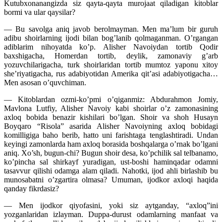
Kutubxonanangizda siz qayta-qayta murojaat qiladigan kitoblar
bormi va ular qaysilar?
— Bu savolga aniq javob berolmayman. Men ma’lum bir guruh
adibu shoirlarning ijodi bilan bog’lanib qolmaganman. O’rgangan
adiblarim nihoyatda ko’p. Alisher Navoiydan tortib Qodir
baxshigacha, Homerdan tortib, deylik, zamonaviy g’arb
yozuvchilarigacha, turk shoirlaridan tortib mumtoz yaponu xitoy
she’riyatigacha, rus adabiyotidan Amerika qit’asi adabiyotigacha…
Men asosan o’quvchiman.
— Kitoblardan ozmi-ko’pmi o’qiganmiz: Abdurahmon Jomiy,
Mavlona Lutfiy, Alisher Navoiy kabi shoirlar o’z zamonasining
axloq bobida benazir kishilari bo’lgan. Shoir va shoh Husayn
Boyqaro “Risola” asarida Alisher Navoiyning axloq bobidagi
komilligiga baho berib, hatto uni farishtaga tenglashtiradi. Undan
keyingi zamonlarda ham axloq borasida boshqalarga o’rnak bo’lgani
aniq. Xo’sh, bugun-chi? Bugun shoir desa, ko’pchilik sal telbanamo,
ko’pincha sal shirkayf yuradigan, ust-boshi haminqadar odamni
tasavvur qilishi odamga alam qiladi. Nahotki, ijod ahli birlashib bu
munosabatni o’zgartira olmasa? Umuman, ijodkor axloqi haqida
qanday fikrdasiz?
— Men ijodkor qiyofasini, yoki siz aytganday, “axloq”ini
yozganlaridan izlayman. Duppa-durust odamlarning manfaat va