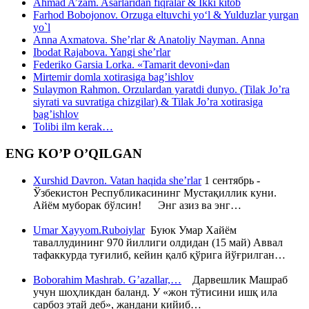
Ahmad A’zam. Asarlaridan fiqralar & Ikki kitob
Farhod Bobojonov. Orzuga eltuvchi yo‘l & Yulduzlar yurgan
yo`l
Anna Axmatova. She’rlar & Anatoliy Nayman. Anna
Ibodat Rajabova. Yangi she’rlar
Federiko Garsia Lorka. «Tamarit devoni»dan
Mirtemir domla xotirasiga bag’ishlov
Sulaymon Rahmon. Orzulardan yaratdi dunyo. (Tilak Jo’ra
siyrati va suvratiga chizgilar) & Tilak Jo’ra xotirasiga
bag’ishlov
Tolibi ilm kerak…
ENG KO’P O’QILGAN
Xurshid Davron. Vatan haqida she’rlar
1 сентябрь -
Ўзбекистон Республикасининг Мустақиллик куни.
Айём муборак бўлсин! Энг азиз ва энг…
Umar Xayyom.Ruboiylar
Буюк Умар Хайём
таваллудининг 970 йиллиги олдидан (15 май) Аввал
тафаккурда туғилиб, кейин қалб қўрига йўғрилган…
Boborahim Mashrab. G’azallar,…
Дарвешлик Машраб
учун шоҳликдан баланд. У «жон тўтисини ишқ ила
сарбоз этай деб», жандани кийиб…