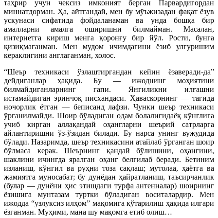
таҳрир учун чексиз имконият берган Парвардигордан
миннатдорман. Ҳа, айтгандай, мен бу мўъжизадан фақат ёзув
ускунаси сифатида фойдаланаман ва унда бошқа бир
амалларни амалга оширишни билмайман. Масалан,
интернетга кириш менга қоронғу бир йўл. Рости, бунга
қизиқмаганман. Мен мудом ичимдагини ёзиб улгуришим
кераклигини англаганман, холос.
“Шеър техникаси ўзлаштиргандан кейин ёзаверади-да”
дейдиганлар ҳақида. Бу — ижоднинг моҳиятини
билмайдиганларнинг гапи. Янгиликни илғашни
истамайдиган эринчоқ писхандаси. Ҳаваскорнинг — тагида
ночорлик ётган — беписанд лафзи. Чунки шеър техникаси
ўрганилмайди. Шоир бўладиган одам болалигидаёқ кўнглига
учиб кирган аллақандай оҳангларни шеърий сатрларга
айлантиришни ўз-ўзидан билади. Бу нарса унинг вужудида
бўлади. Назаримда, шеър техникасини атайлаб ўрганган шоир
бўлмаса керак. Шеърнинг қандай бўлишини, оҳангини,
шаклини ичингда яралган оҳанг белгилаб беради. Бетиним
изланиш, кўнгил ва руҳни тоза сақлаш; мутолаа, ҳаётга ва
жамиятга муносабат; бу дунёдан ҳайратланиш, таъсирчанлик
(булар — дунёни ҳис этишдаги турфа антенналар) шоирнинг
ёзишига мунтазам туртки бўладиган воситалардир. Мен
ижодда “узлуксиз илҳом” мақомига кўтарилиш ҳақида илгари
ёзганман. Муҳими, мана шу мақомга етиб олиш…