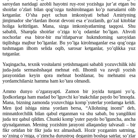
saroydan naridagi azobli hayotni ruy-rost yozishga jur’at etgan bu
shoirlar o’zlari bilan qog’ozga tushirolmagan ko’p narsalarni olib
ketganlar. O’sha payt uchun imkoniyati behad Amiriyning
jimjimador she’rlardan iborat devoni esa e’zozlanib, go’zal kitoblar
holiga keltirilgan. Mana, sizga imkoniyatlarning taqqosi. Shu
sababli, Sharqda shoirlar o’ziga to’q odamlar bo’lgan. Ahvoli
nochorlar esa biror-bir ma’rifatparvar hukmdorning saroyidan
tiqilishga majbur bo’lganlar. Bu yo’lga kirolmaganlar esa qog’ozga
tushmagan ilhom selida oqib, sarosar ketganlar, yo’qlikka yuz
tutganlar.
Yaqingacha, texnik vositalarni yetishmagani sababli yozuvchilik ishi
juda-juda sermashshaqat mehnat edi. Ilhomli va zavqli yozish
jarayonidan keyin qora mehnat boshlanar, bu mehnatni esa
yordamchilarsiz hamma ham ko’tara olmasdi.
Ammo dunyo o’zgarayapti. Zamon bir joyida turgani yo’q.
Ijodkorlarga ham madad bo’lguvchi ko’makchilar paydo bo’lmoqda.
Mana, bizning zamonda yozuvchiga komp`yuterlar yordamga keldi.
Men ijod ishiga nima yordam bersa, “Allohning inomi” deb,
minnatdorchilik bilan qabul etganman va shu sabab, bu yangilikni
juda tez qabul qildim. Chunki komp`yuter paydo bo’lguncha, ancha
qiynalganman. Mening yozishim jarayoni allaqanday talvasali – bir
fikr ortidan bir fikr juda tez almashadi. Hozir yozganim satrning,
so’zning o’rniga, o’zimcha durustroq deganim boshqa satrlar, so’zlar