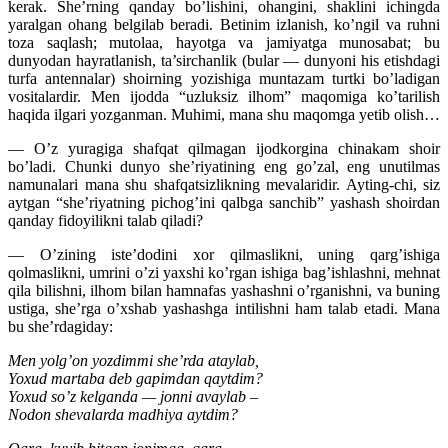
kerak. She’rning qanday bo’lishini, ohangini, shaklini ichingda
yaralgan ohang belgilab beradi. Betinim izlanish, ko’ngil va ruhni
toza saqlash; mutolaa, hayotga va jamiyatga munosabat; bu
dunyodan hayratlanish, ta’sirchanlik (bular — dunyoni his etishdagi
turfa antennalar) shoirning yozishiga muntazam turtki bo’ladigan
vositalardir. Men ijodda “uzluksiz ilhom” maqomiga ko’tarilish
haqida ilgari yozganman. Muhimi, mana shu maqomga yetib olish…
— O’z yuragiga shafqat qilmagan ijodkorgina chinakam shoir
bo’ladi. Chunki dunyo she’riyatining eng go’zal, eng unutilmas
namunalari mana shu shafqatsizlikning mevalaridir. Ayting-chi, siz
aytgan “she’riyatning pichog’ini qalbga sanchib” yashash shoirdan
qanday fidoyilikni talab qiladi?
— O’zining iste’dodini xor qilmaslikni, uning qarg’ishiga
qolmaslikni, umrini o’zi yaxshi ko’rgan ishiga bag’ishlashni, mehnat
qila bilishni, ilhom bilan hamnafas yashashni o’rganishni, va buning
ustiga, she’rga o’xshab yashashga intilishni ham talab etadi. Mana
bu she’rdagiday:
Men yolg’on yozdimmi she’rda ataylab,
Yoxud martaba deb gapimdan qaytdim?
Yoxud so’z kelganda — jonni avaylab –
Nodon shevalarda madhiya aytdim?