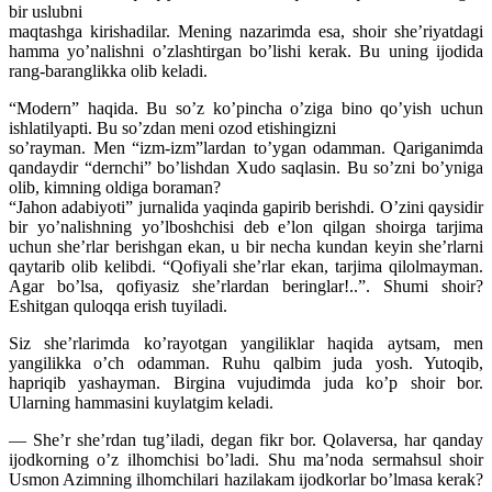
bir uslubni
maqtashga kirishadilar. Mening nazarimda esa, shoir she’riyatdagi
hamma yo’nalishni o’zlashtirgan bo’lishi kerak. Bu uning ijodida
rang-baranglikka olib keladi.
“Modern” haqida. Bu so’z ko’pincha o’ziga bino qo’yish uchun
ishlatilyapti. Bu so’zdan meni ozod etishingizni
so’rayman. Men “izm-izm”lardan to’ygan odamman. Qariganimda
qandaydir “dernchi” bo’lishdan Xudo saqlasin. Bu so’zni bo’yniga
olib, kimning oldiga boraman?
“Jahon adabiyoti” jurnalida yaqinda gapirib berishdi. O’zini qaysidir
bir yo’nalishning yo’lboshchisi deb e’lon qilgan shoirga tarjima
uchun she’rlar berishgan ekan, u bir necha kundan keyin she’rlarni
qaytarib olib kelibdi. “Qofiyali she’rlar ekan, tarjima qilolmayman.
Agar bo’lsa, qofiyasiz she’rlardan beringlar!..”. Shumi shoir?
Eshitgan quloqqa erish tuyiladi.
Siz she’rlarimda ko’rayotgan yangiliklar haqida aytsam, men
yangilikka o’ch odamman. Ruhu qalbim juda yosh. Yutoqib,
hapriqib yashayman. Birgina vujudimda juda ko’p shoir bor.
Ularning hammasini kuylatgim keladi.
— She’r she’rdan tug’iladi, degan fikr bor. Qolaversa, har qanday
ijodkorning o’z ilhomchisi bo’ladi. Shu ma’noda sermahsul shoir
Usmon Azimning ilhomchilari hazilakam ijodkorlar bo’lmasa kerak?