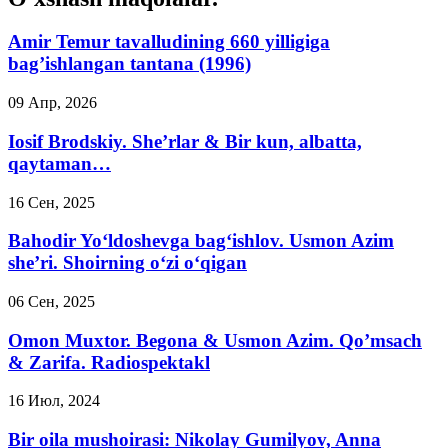
Amir Temur tavalludining 660 yilligiga
bag’ishlangan tantana (1996)
09 Апр, 2026
Iosif Brodskiy. She’rlar & Bir kun, albatta,
qaytaman…
16 Сен, 2025
Bahodir Yo‘ldoshevga bag‘ishlov. Usmon Azim
she’ri. Shoirning o‘zi o‘qigan
06 Сен, 2025
Omon Muxtor. Begona & Usmon Azim. Qo’msach
& Zarifa. Radiospektakl
16 Июл, 2024
Bir oila mushoirasi: Nikolay Gumilyov, Anna