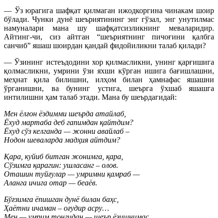
— Ўз юрагига шафқат қилмаган ижодкоргина чинакам шоир
бўлади. Чунки дунё шеъриятининг энг гўзал, энг унутилмас
намуналари мана шу шафқатсизликнинг меваларидир.
Айтинг-чи, сиз айтган “шеъриятнинг пичоғини қалбга
санчиб” яшаш шоирдан қандай фидойиликни талаб қилади?
— Ўзининг истеъдодини хор қилмасликни, унинг қарғишига
қолмасликни, умрини ўзи яхши кўрган ишига бағишлашни,
меҳнат қила билишни, илҳом билан ҳамнафас яшашни
ўрганишни, ва бунинг устига, шеърга ўхшаб яшашга
интилишни ҳам талаб этади. Мана бу шеърдагидай:
Мен ёлғон ёздимми шеърда атайлаб,
Ёхуд мартаба деб гапимдан қайтдим?
Ёхуд сўз келганда — жонни авайлаб –
Нодон шеваларда мадҳия айтдим?
Қара, куйиб битган жонимга, қара,
Сўзимга қарагин: ушласанг – олов.
Оташин туйғулар — умримни қамраб —
Аланга ичига отар — беаёв.
Бўғзимга ёпишган дунё билан баҳс,
Ҳаётни ичаман – оғудир асру…
Мен — умрим тонгидан — шеър ёзишнимас,