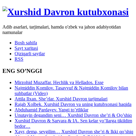
Adib asarlari, tarjimalari, hamda o'zbek va jahon adabiyotidan
namunalar
Bosh sahifa
Sayt xaritasi
Qiziqarli saytlar
RSS
ENG SO’NGGI
Mirzohid Muzaffar. Hechlik va Hellados. Esse
Najmiddin Komilov. Tasavvuf & Najmiddin Komilov bilan
suhbatlar (Video)
Attila Ilxan. She’rlar. Xurshid Davron tarjimalari
Rajab Xolbek. Xurshid Davron va uning kutubxonasi haqida
Abduhamid Pardayev. Yangi to’rtliklar
Unutayin degandim seni… Xurshid Davron she’ri & Qo’shiq
Xurshid Davron & Sarvara & IA. Sen kelar yo’llarga tikildim
bedor…
Xayr, dema, sevgilim… Xurshid Davron she’ri & Ikki qo’shiq