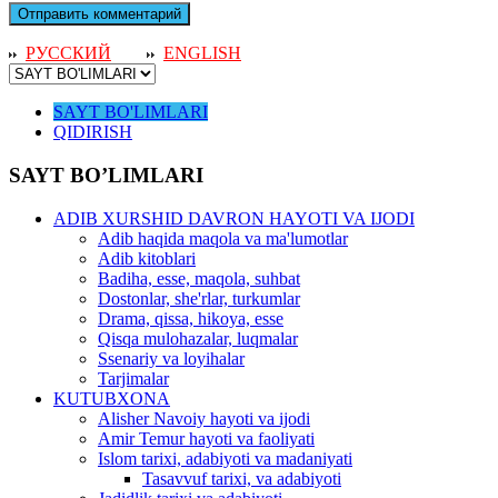
РУССКИЙ
ENGLISH
SAYT BO'LIMLARI
QIDIRISH
SAYT BO’LIMLARI
ADIB XURSHID DAVRON HAYOTI VA IJODI
Adib haqida maqola va ma'lumotlar
Adib kitoblari
Badiha, esse, maqola, suhbat
Dostonlar, she'rlar, turkumlar
Drama, qissa, hikoya, esse
Qisqa mulohazalar, luqmalar
Ssenariy va loyihalar
Tarjimalar
KUTUBXONA
Alisher Navoiy hayoti va ijodi
Amir Temur hayoti va faoliyati
Islom tarixi, adabiyoti va madaniyati
Tasavvuf tarixi, va adabiyoti