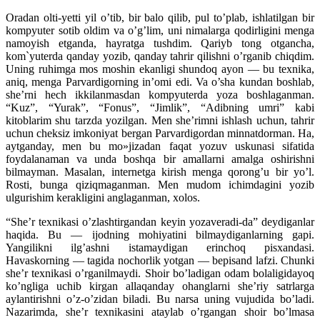
Oradan olti-yetti yil o’tib, bir balo qilib, pul to’plab, ishlatilgan bir
kompyuter sotib oldim va o’g’lim, uni nimalarga qodirligini menga
namoyish etganda, hayratga tushdim. Qariyb tong otgancha,
kom`yuterda qanday yozib, qanday tahrir qilishni o’rganib chiqdim.
Uning ruhimga mos moshin ekanligi shundoq ayon — bu texnika,
aniq, menga Parvardigorning in’omi edi. Va o’sha kundan boshlab,
she’rni hech ikkilanmasdan kompyuterda yoza boshlaganman.
“Kuz”, “Yurak”, “Fonus”, “Jimlik”, “Adibning umri” kabi
kitoblarim shu tarzda yozilgan. Men she’rimni ishlash uchun, tahrir
uchun cheksiz imkoniyat bergan Parvardigordan minnatdorman. Ha,
aytganday, men bu mo»jizadan faqat yozuv uskunasi sifatida
foydalanaman va unda boshqa bir amallarni amalga oshirishni
bilmayman. Masalan, internetga kirish menga qorong’u bir yo’l.
Rosti, bunga qiziqmaganman. Men mudom ichimdagini yozib
ulgurishim kerakligini anglaganman, xolos.
“She’r texnikasi o’zlashtirgandan keyin yozaveradi-da” deydiganlar
haqida. Bu — ijodning mohiyatini bilmaydiganlarning gapi.
Yangilikni ilg’ashni istamaydigan erinchoq pisxandasi.
Havaskorning — tagida nochorlik yotgan — bepisand lafzi. Chunki
she’r texnikasi o’rganilmaydi. Shoir bo’ladigan odam bolaligidayoq
ko’ngliga uchib kirgan allaqanday ohanglarni she’riy satrlarga
aylantirishni o’z-o’zidan biladi. Bu narsa uning vujudida bo’ladi.
Nazarimda, she’r texnikasini ataylab o’rgangan shoir bo’lmasa