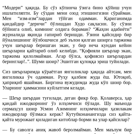
“Модерн” ҳақида. Бу сўз кўпинча ўзига бино қўйиш учун
ишлатиляпти. Бу сўздан мени озод этишингизни сўрайман.
Мен “изм-изм”лардан тўйган одамман. Қариганимда
қандайдир “дернчи” бўлишдан Худо сақласин. Бу сўзни
бўйнига олиб, кимнинг олдига бораман? “Жаҳон адабиёти”
журналида яқинда гапириб беришди. Ўзини қайсидир бир
йўналишнинг йўлбошчиси деб эълон қилган шоирга таржима
учун шеърлар беришган экан, у бир неча кундан кейин
шеърларни қайтариб олиб келибди. “Қофияли шеърлар экан,
таржима қилолмайман. Агар бўлса, қофиясиз шеърлардан
беринглар!..”. Шуми шоир? Эшитган қулоққа эриш туйилади.
Сиз шеърларимда кўраётган янгиликлар ҳақида айтсам, мен
янгиликка ўч одамман. Руҳу қалбим жуда ёш. Ютоқиб,
ҳаприқиб яшайман. Биргина вужудимда жуда кўп шоир бор.
Уларнинг ҳаммасини куйлатгим келади.
— Шеър шеърдан туғилади, деган фикр бор. Қолаверса, ҳар
қандай ижодкорнинг ўз илҳомчиси бўлади. Шу маънода
сермаҳсул шоир Усмон Азимнинг илҳомчилари ҳазилакам
ижодкорлар бўлмаса керак? Кутубхонанангизда сиз қайта-
қайта мурожаат қиладиган китоблар борми ва улар қайсилар?
— Бу саволга аниқ жавоб беролмайман. Мен маълум бир