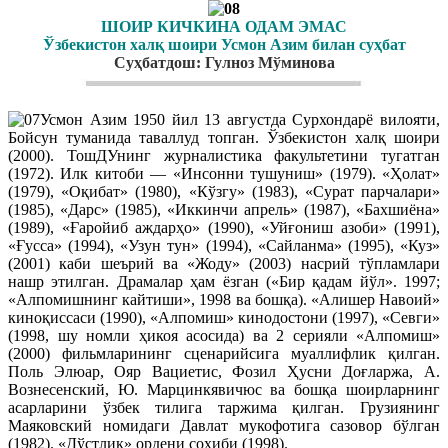
ШОИР КИЧКИНА ОДАМ ЭМАС
Ўзбекистон халқ шоири Усмон Азим билан суҳбат
Суҳбатдош: Гулноз Мўминова
Усмон Азим 1950 йил 13 августда Сурхондарё вилояти,
Бойсун туманида таваллуд топган. Ўзбекистон халқ шоири
(2000). ТошДУнинг журналистика факультетини тугатган
(1972). Илк китоби — «Инсонни тушуниш» (1979). «Ҳолат»
(1979), «Оқибат» (1980), «Кўзгу» (1983), «Сурат парчалари»
(1985), «Дарс» (1985), «Иккинчи апрель» (1987), «Бахшиёна»
(1989), «Ғаройиб аждарҳо» (1990), «Уйғониш азоби» (1991),
«Ғусса» (1994), «Узун тун» (1994), «Сайланма» (1995), «Куз»
(2001) каби шеърий ва «Жоду» (2003) насрий тўпламлари
нашр этилган. Драмалар ҳам ёзган («Бир қадам йўл». 1997;
«Алпомишнинг кайтиши», 1998 ва бошқа). «Алишер Навоий»
киноқиссаси (1990), «Алпомиш» кинодостони (1997), «Севги»
(1998, шу номли ҳикоя асосида) ва 2 серияли «Алпомиш»
(2000) фильмларининг сценарийсига муаллифлик қилган.
Поль Элюар, Ояр Вациетис, Фозил Ҳусни Доғларжа, А.
Вознесенский, Ю. Марцинкявичюс ва бошқа шоирларнинг
асарларини ўзбек тилига таржима қилган. Грузиянинг
Маяковский номидаги Давлат мукофотига сазовор бўлган
(1982). «Дўстлик» ордени соҳиби (1998).