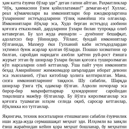
ҳам катта ёзувчи бўлар эди” деган гапни айтган. Раҳматликлар
“йўқ, ҳаммасини ўзим қойиллатаман!” демаган-ку! Хуллас,
реал кўмакчилари ва имкониятлари бор ижодкорларгина
ўзларининг истеъдодларини тўлиқ намойиш эта олганлар.
Имкониятлари йўқлар эса, Худо берган истеъдод азобини
қоғозга етказолмай, дардларини ўзлари билан тупроққа олиб
кетаверган. Бу ҳол жуда ачинарли – дунёнинг бешафқат,
адолатсиз бир ўйинидир. Ўйланг, бундай имкониятлар
бўлганида, Махмур ёки Гулханий каби истеъдодлардан
эҳтимол буюк асарлар қолган бўларди. Пошшо хизматини ор
билган, саройдан наридаги азобли ҳаётни руй-рост ёзишга
журъат этган бу шоирлар ўзлари билан қоғозга туширолмаган
кўп нарсаларни олиб кетганлар. Ўша пайт учун имконияти
беҳад Амирийнинг жимжимадор шеърлардан иборат девони
эса эъзозланиб, гўзал китоблар ҳолига келтирилган. Мана,
сизга имкониятларнинг таққоси. Шу сабабли, Шарқда
шоирлар ўзига тўқ одамлар бўлган. Аҳволи ночорлар эса
бирор-бир маърифатпарвар ҳукмдорнинг саройидан
тиқилишга мажбур бўлганлар. Бу йўлга киролмаганлар эса
қоғозга тушмаган илҳом селида оқиб, саросар кетганлар,
йўқликка юз тутганлар.
Яқингача, техник воситаларни етишмагани сабабли ёзувчилик
иши жуда-жуда сермашшақат меҳнат эди. Илҳомли ва завқли
ёзиш жараёнидан кейин қора меҳнат бошланар, бу меҳнатни