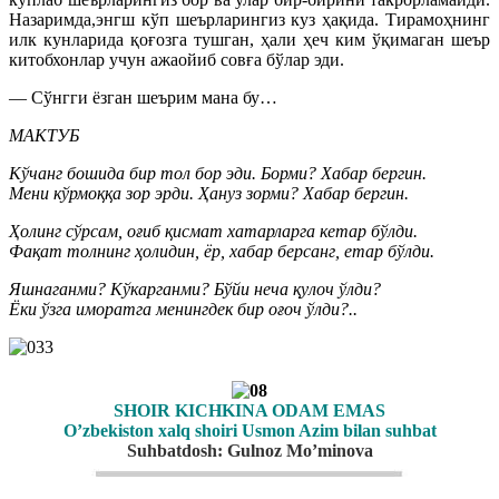
Назаримда,энгш кўп шеърларингиз куз ҳақида. Тирамоҳнинг
илк кунларида қоғозга тушган, ҳали ҳеч ким ўқимаган шеър
китобхонлар учун ажаойиб совға бўлар эди.
— Сўнгги ёзган шеърим мана бу…
МАКТУБ
Кўчанг бошида бир тол бор эди. Борми? Хабар бергин.
Мени кўрмоққа зор эрди. Ҳануз зорми? Хабар бергин.
Ҳолинг сўрсам, оғиб қисмат хатарларга кетар бўлди.
Фақат толнинг ҳолидин, ёр, хабар берсанг, етар бўлди.
Яшнаганми? Кўкарганми? Бўйи неча қулоч ўлди?
Ёки ўзга иморатга менингдек бир оғоч ўлди?..
SHOIR KICHKINA ODAM EMAS
O’zbekiston xalq shoiri Usmon Azim bilan suhbat
Suhbatdosh: Gulnoz Mo’minova