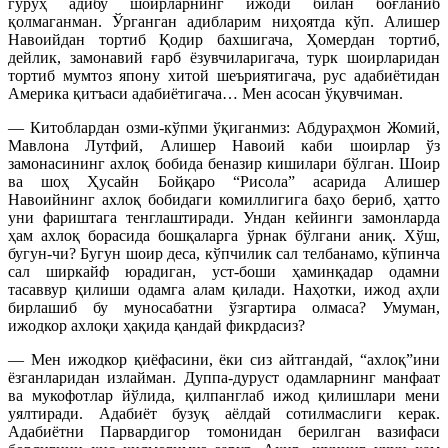
гуруҳ адибу шоирларнинг ижоди билан боғланиб
қолмаганман. Ўрганган адибларим ниҳоятда кўп. Алишер
Навоийдан тортиб Қодир бахшигача, Ҳомердан тортиб,
дейлик, замонавий ғарб ёзувчиларигача, турк шоирларидан
тортиб мумтоз япону хитой шеъриятигача, рус адабиётидан
Америка қитъаси адабиётигача… Мен асосан ўқувчиман.
— Китоблардан озми-кўпми ўқиганмиз: Абдураҳмон Жомий,
Мавлона Лутфий, Алишер Навоий каби шоирлар ўз
замонасининг ахлоқ бобида беназир кишилари бўлган. Шоир
ва шоҳ Ҳусайн Бойқаро “Рисола” асарида Алишер
Навоийнинг ахлоқ бобидаги комиллигига баҳо бериб, ҳатто
уни фариштага тенглаштиради. Ундан кейинги замонларда
ҳам ахлоқ борасида бошқаларга ўрнак бўлгани аниқ. Хўш,
бугун-чи? Бугун шоир деса, кўпчилик сал телбанамо, кўпинча
сал ширкайф юрадиган, уст-боши ҳаминқадар одамни
тасаввур қилиши одамга алам қилади. Наҳотки, ижод аҳли
бирлашиб бу муносабатни ўзгартира олмаса? Умуман,
ижодкор ахлоқи ҳақида қандай фикрдасиз?
— Мен ижодкор қиёфасини, ёки сиз айтгандай, “ахлоқ”ини
ёзганларидан излайман. Дуппа-дуруст одамларнинг манфаат
ва мукофотлар йўлида, қилпанглаб ижод қилишлари мени
уялтиради. Адабиёт бузуқ аёлдай сотилмаслиги керак.
Адабиётни Парвардигор томонидан берилган вазифаси