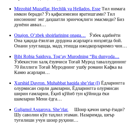
Mirzohid Muzaffar. Hechlik va Hellados. Esse
Тил нимага
имкон беради? Ўз қафасимизни яратишгами? Тил
инсоннинг энг даҳшатли эринчоқлиги эмасмиди? Биз
дунёни аввал…
Onajon. O’zbek shoirlarining onaga…
Ўзбек адабиёти
Она ҳақида ёзилган дурдона асарларга ниҳоятда бой.
Онани улуғлашда, мадҳ этишда ижодкорларимиз чин…
Bibi Robia Saidova. Tog‘ay Murodning “Bu dunyoda…
Ўзбекистон халқ ёзувчиси Тоғай Мурод таваллудининг
70 йиллиги Тоғай Муроднинг ушбу романи Кафка ва
Камю асарлари…
Xurshid Davron. Muhabbat haqida she’rlar (I)
Ёдларингга
олурмисан сирли дамларни, Ёдларингга олурмисан
ширин ғамларни, Ёқиб қўйиб тун қўйнида ёки
шамларни Мени ёдга…
Guljamol Asqarova. She’rlar.
Шоир қачон шеър ёзади?
Шу саволни кўп таҳлил этаман. Назаримда, шеър
туғилиши учун шоир руҳини…