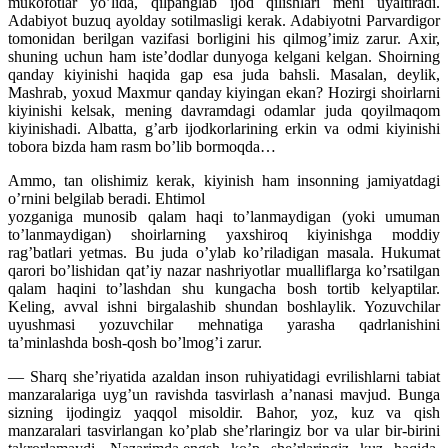
mukofotlar yo’lida, qilpanglab ijod qilishlari meni uyaltiradi.
Adabiyot buzuq ayolday sotilmasligi kerak. Adabiyotni Parvardigor
tomonidan berilgan vazifasi borligini his qilmog’imiz zarur. Axir,
shuning uchun ham iste’dodlar dunyoga kelgani kelgan. Shoirning
qanday kiyinishi haqida gap esa juda bahsli. Masalan, deylik,
Mashrab, yoxud Maxmur qanday kiyingan ekan? Hozirgi shoirlarni
kiyinishi kelsak, mening davramdagi odamlar juda qoyilmaqom
kiyinishadi. Albatta, g’arb ijodkorlarining erkin va odmi kiyinishi
tobora bizda ham rasm bo’lib bormoqda…
Ammo, tan olishimiz kerak, kiyinish ham insonning jamiyatdagi
o’rnini belgilab beradi. Ehtimol
yozganiga munosib qalam haqi to’lanmaydigan (yoki umuman
to’lanmaydigan) shoirlarning yaxshiroq kiyinishga moddiy
rag’batlari yetmas. Bu juda o’ylab ko’riladigan masala. Hukumat
qarori bo’lishidan qat’iy nazar nashriyotlar mualliflarga ko’rsatilgan
qalam haqini to’lashdan shu kungacha bosh tortib kelyaptilar.
Keling, avval ishni birgalashib shundan boshlaylik. Yozuvchilar
uyushmasi yozuvchilar mehnatiga yarasha qadrlanishini
ta’minlashda bosh-qosh bo’lmog’i zarur.
— Sharq she’riyatida azaldan inson ruhiyatidagi evrilishlarni tabiat
manzaralariga uyg’un ravishda tasvirlash a’nanasi mavjud. Bunga
sizning ijodingiz yaqqol misoldir. Bahor, yoz, kuz va qish
manzaralari tasvirlangan ko’plab she’rlaringiz bor va ular bir-birini