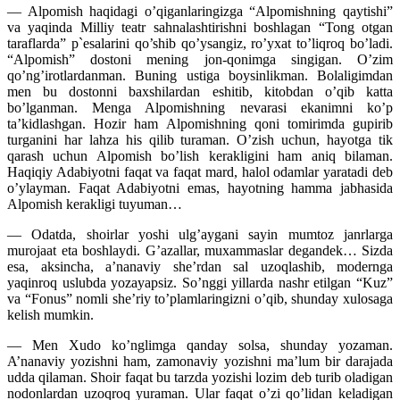
— Alpomish haqidagi o’qiganlaringizga “Alpomishning qaytishi”
va yaqinda Milliy teatr sahnalashtirishni boshlagan “Tong otgan
taraflarda” p`esalarini qo’shib qo’ysangiz, ro’yxat to’liqroq bo’ladi.
“Alpomish” dostoni mening jon-qonimga singigan. O’zim
qo’ng’irotlardanman. Buning ustiga boysinlikman. Bolaligimdan
men bu dostonni baxshilardan eshitib, kitobdan o’qib katta
bo’lganman. Menga Alpomishning nevarasi ekanimni ko’p
ta’kidlashgan. Hozir ham Alpomishning qoni tomirimda gupirib
turganini har lahza his qilib turaman. O’zish uchun, hayotga tik
qarash uchun Alpomish bo’lish kerakligini ham aniq bilaman.
Haqiqiy Adabiyotni faqat va faqat mard, halol odamlar yaratadi deb
o’ylayman. Faqat Adabiyotni emas, hayotning hamma jabhasida
Alpomish kerakligi tuyuman…
— Odatda, shoirlar yoshi ulg’aygani sayin mumtoz janrlarga
murojaat eta boshlaydi. G’azallar, muxammaslar degandek… Sizda
esa, aksincha, a’nanaviy she’rdan sal uzoqlashib, modernga
yaqinroq uslubda yozayapsiz. So’nggi yillarda nashr etilgan “Kuz”
va “Fonus” nomli she’riy to’plamlaringizni o’qib, shunday xulosaga
kelish mumkin.
— Men Xudo ko’nglimga qanday solsa, shunday yozaman.
A’nanaviy yozishni ham, zamonaviy yozishni ma’lum bir darajada
udda qilaman. Shoir faqat bu tarzda yozishi lozim deb turib oladigan
nodonlardan uzoqroq yuraman. Ular faqat o’zi qo’lidan keladigan