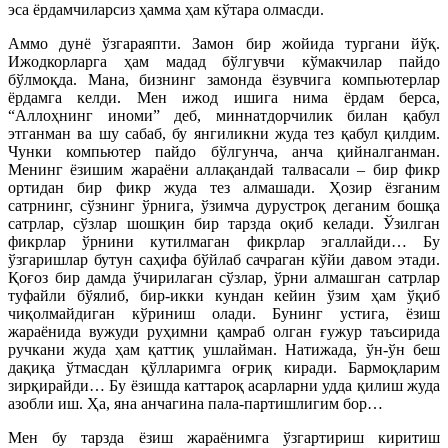
эса ёрдамчиларсиз ҳамма ҳам кўтара олмасди.
Аммо дунё ўзгараяпти. Замон бир жойида тургани йўқ.
Ижодкорларга ҳам мадад бўлгувчи кўмакчилар пайдо
бўлмоқда. Мана, бизнинг замонда ёзувчига компьютерлар
ёрдамга келди. Мен ижод ишига нима ёрдам берса,
“Аллоҳнинг иноми” деб, миннатдорчилик билан қабул
этганман ва шу сабаб, бу янгиликни жуда тез қабул қилдим.
Чунки компьютер пайдо бўлгунча, анча қийналганман.
Менинг ёзишим жараёни аллақандай талвасали – бир фикр
ортидан бир фикр жуда тез алмашади. Ҳозир ёзганим
сатрнинг, сўзнинг ўрнига, ўзимча дурустроқ деганим бошқа
сатрлар, сўзлар шошқин бир тарзда оқиб келади. Ўзилган
фикрлар ўрнини кутилмаган фикрлар эгаллайди… Бу
ўзгаришлар бутун саҳифа бўйлаб сачраган кўйи давом этади.
Қоғоз бир дамда ўчирилаган сўзлар, ўрни алмашган сатрлар
туфайли бўялиб, бир-икки кундан кейин ўзим ҳам ўқиб
чиқолмайдиган кўриниш олади. Бунинг устига, ёзиш
жараёнида вужуди руҳимни қамраб олган ғужур таъсирида
ручкани жуда ҳам қаттиқ ушлайман. Натижада, ўн-ўн беш
дақиқа ўтмасдан қўлларимга оғриқ киради. Бармоқларим
зирқирайди… Бу ёзишда каттароқ асарларни удда қилиш жуда
азобли иш. Ҳа, яна анчагина пала-партишлигим бор…
Мен бу тарзда ёзиш жараёнимга ўзгартириш киритиш