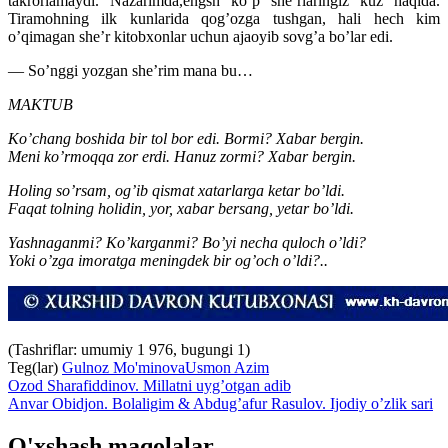
takrorlamaydi. Nazarimda,engsh ko’p she’rlaringiz kuz haqida.
Tiramohning ilk kunlarida qog’ozga tushgan, hali hech kim
o’qimagan she’r kitobxonlar uchun ajaoyib sovg’a bo’lar edi.
— So’nggi yozgan she’rim mana bu…
MAKTUB
Ko’chang boshida bir tol bor edi. Bormi? Xabar bergin.
Meni ko’rmoqqa zor erdi. Hanuz zormi? Xabar bergin.
Holing so’rsam, og’ib qismat xatarlarga ketar bo’ldi.
Faqat tolning holidin, yor, xabar bersang, yetar bo’ldi.
Yashnaganmi? Ko’karganmi? Bo’yi necha quloch o’ldi?
Yoki o’zga imoratga meningdek bir og’och o’ldi?..
(Tashriflar: umumiy 1 976, bugungi 1)
Teg(lar)
Gulnoz Mo'minova
Usmon Azim
Ozod Sharafiddinov. Millatni uyg’otgan adib
Anvar Obidjon. Bolaligim & Abdug’afur Rasulov. Ijodiy o’zlik sari
O'xshash maqolalar.