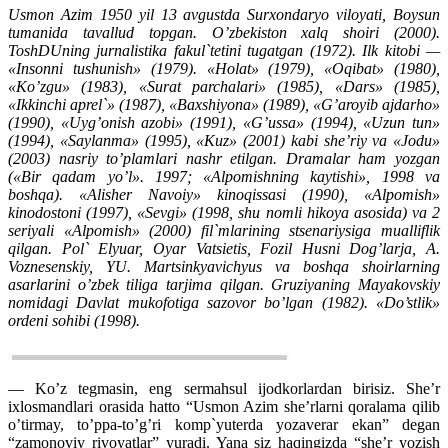
Usmon Azim 1950 yil 13 avgustda Surxondaryo viloyati, Boysun
tumanida tavallud topgan. O’zbekiston xalq shoiri (2000).
ToshDUning jurnalistika fakul`tetini tugatgan (1972). Ilk kitobi —
«Insonni tushunish» (1979). «Holat» (1979), «Oqibat» (1980),
«Ko’zgu» (1983), «Surat parchalari» (1985), «Dars» (1985),
«Ikkinchi aprel`» (1987), «Baxshiyona» (1989), «G’aroyib ajdarho»
(1990), «Uyg’onish azobi» (1991), «G’ussa» (1994), «Uzun tun»
(1994), «Saylanma» (1995), «Kuz» (2001) kabi she’riy va «Jodu»
(2003) nasriy to’plamlari nashr etilgan. Dramalar ham yozgan
(«Bir qadam yo’l». 1997; «Alpomishning kaytishi», 1998 va
boshqa). «Alisher Navoiy» kinoqissasi (1990), «Alpomish»
kinodostoni (1997), «Sevgi» (1998, shu nomli hikoya asosida) va 2
seriyali «Alpomish» (2000) fil`mlarining stsenariysiga mualliflik
qilgan. Pol` Elyuar, Oyar Vatsietis, Fozil Husni Dog’larja, A.
Voznesenskiy, YU. Martsinkyavichyus va boshqa shoirlarning
asarlarini o’zbek tiliga tarjima qilgan. Gruziyaning Mayakovskiy
nomidagi Davlat mukofotiga sazovor bo’lgan (1982). «Do’stlik»
ordeni sohibi (1998).
— Ko’z tegmasin, eng sermahsul ijodkorlardan birisiz. She’r
ixlosmandlari orasida hatto “Usmon Azim she’rlarni qoralama qilib
o’tirmay, to’ppa-to’g’ri komp`yuterda yozaverar ekan” degan
“zamonoviy rivoyatlar” yuradi. Yana siz haqingizda “she’r yozish