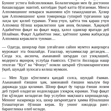
Бунинг устига бойсинликман. Болалигимдан мен бу достонни
бахшилардан эшитиб, китобдан ўқиб катта бўлганман. Менга
Алпомишнинг невараси эканимни кўп таъкидлашган. Ҳозир
ҳам Алпомишнинг қони томиримда гупириб турганини ҳар
лаҳза ҳис қилиб тураман. Ўзиш учун, ҳаётга тик қараш учун
Алпомиш бўлиш кераклигини ҳам аниқ биламан. Ҳақиқий
Адабиётни фақат ва фақат мард, ҳалол одамлар яратади деб
ўйлайман. Фақат Адабиётни эмас, ҳаётнинг ҳамма жабҳасида
Алпомиш кераклиги туюман…
— Одатда, шоирлар ёши улғайгани сайин мумтоз жанрларга
мурожаат эта бошлайди. Ғазаллар, мухаммаслар дегандек…
Сизда эса, аксинча, аънанавий шеърдан сал узоқлашиб,
модернга яқинроқ услубда ёзаяпсиз. Сўнгги йилларда нашр
этилган “Куз” ва “Фонус” номли шеърий тўпламларингизни
ўқиб, шундай хулосага келиш мумкин.
— Мен Худо кўнглимга қандай солса, шундай ёзаман.
Аънанавий ёзишни ҳам, замонавий ёзишни маълум бир
даражада удда қиламан. Шоир фақат бу тарзда ёзиши лозим
деб туриб оладиган нодонлардан узоқроқ юраман. Улар фақат
ўзи қўлидан келадиган бир услубни мақташга киришадилар.
Менинг назаримда эса, шоир шеъриятдаги ҳамма йўналишни
ўзлаштирган бўлиши керак. Бу унинг ижодида ранг-
барангликка олиб келади.