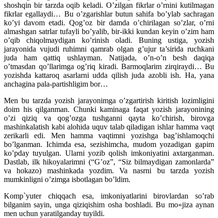
shoshqin bir tarzda oqib keladi. O’zilgan fikrlar o’rnini kutilmagan
fikrlar egallaydi… Bu o’zgarishlar butun sahifa bo’ylab sachragan
ko’yi davom etadi. Qog’oz bir damda o’chirilagan so’zlar, o’rni
almashgan satrlar tufayli bo’yalib, bir-ikki kundan keyin o’zim ham
o’qib chiqolmaydigan ko’rinish oladi. Buning ustiga, yozish
jarayonida vujudi ruhimni qamrab olgan g’ujur ta’sirida ruchkani
juda ham qattiq ushlayman. Natijada, o’n-o’n besh daqiqa
o’tmasdan qo’llarimga og’riq kiradi. Barmoqlarim zirqiraydi… Bu
yozishda kattaroq asarlarni udda qilish juda azobli ish. Ha, yana
anchagina pala-partishligim bor…
Men bu tarzda yozish jarayonimga o’zgartirish kiritish lozimligini
doim his qilganman. Chunki kaminaga faqat yozish jarayonining
o’zi qiziq va qog’ozga tushganni qayta ko’chirish, birovga
mashinkalatish kabi alohida uquv talab qiladigan ishlar hamma vaqt
zerikarli edi. Men hamma vaqtimni yozishga bag’ishlamoqchi
bo’lganman. Ichimda esa, sezishimcha, mudom yozadigan gapim
ko’pday tuyulgan. Ularni yozib qolish imkoniyatini axtarganman.
Dastlab, ilk hikoyalarimni (“G’oz”, “Siz bilmaydigan zamonlarda”
va hokazo) mashinkada yozdim. Va nasrni bu tarzda yozish
mumkinligni o’zimga isbotlagan bo’ldim.
Komp`yuter chiqqach esa, imkoniyatlarini birovlardan so’rab
bilganim sayin, unga qiziqishim osha boshladi. Bu mo»jiza aynan
men uchun yaratilganday tuyildi.