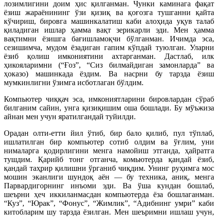
лозимлигини доим ҳис қилганман. Чунки каминага фақат
ёзиш жараёнининг ўзи қизиқ ва қоғозга тушганни қайта
кўчириш, бировга машинкалатиш каби алоҳида уқув талаб
қиладиган ишлар ҳамма вақт зерикарли эди. Мен ҳамма
вақтимни ёзишга бағишламоқчи бўлганман. Ичимда эса,
сезишимча, мудом ёзадиган гапим кўпдай туюлган. Уларни
ёзиб қолиш имкониятини ахтарганман. Дастлаб, илк
ҳикояларимни (“Ғоз”, “Сиз билмайдиган замонларда” ва
ҳоказо) машинкада ёздим. Ва насрни бу тарзда ёзиш
мумкинлигни ўзимга исботлаган бўлдим.
Компьютер чиққач эса, имкониятларини бировлардан сўраб
билганим сайин, унга қизиқишим оша бошлади. Бу мўъжиза
айнан мен учун яратилгандай туйилди.
Орадан олти-етти йил ўтиб, бир бало қилиб, пул тўплаб,
ишлатилган бир компьютер сотиб олдим ва ўғлим, уни
нималарга қодирлигини менга намойиш этганда, ҳайратга
тушдим. Қарийб тонг отганча, комьютерда қандай ёзиб,
қандай таҳрир қилишни ўрганиб чиқдим. Унинг руҳимга мос
мошин эканлиги шундоқ аён — бу техника, аниқ, менга
Парвардигорнинг инъоми эди. Ва ўша кундан бошлаб,
шеърни ҳеч иккиланмасдан компьютерда ёза бошлаганман.
“Куз”, “Юрак”, “Фонус”, “Жимлик”, “Адибнинг умри” каби
китобларим шу тарзда ёзилган. Мен шеъримни ишлаш учун,