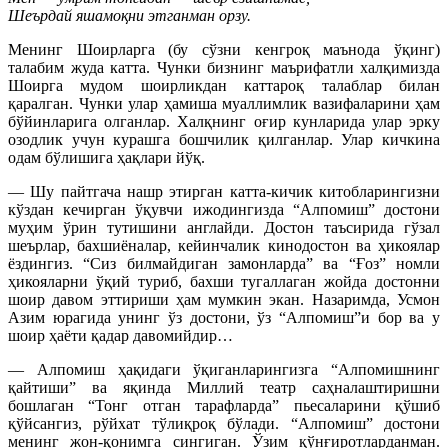
Шеърдай яшамоқни этганман орзу.
Менинг Шоирларга (бу сўзни кенгроқ маънода ўқинг)
талабим жуда катта. Чунки бизнинг маърифатли халқимизда
Шоирга мудом шоирликдан каттароқ талаблар билан
қаралган. Чунки улар ҳамиша муаллимлик вазифаларини ҳам
бўйинларига олганлар. Халқнинг оғир кунларида улар эрку
озодлик учун курашга бошчилик қилганлар. Улар кичкина
одам бўлишига ҳақлари йўқ.
— Шу пайтгача нашр этирган катта-кичик китобларингизни
кўздан кечирган ўқувчи ижодингизда “Алпомиш” достони
муҳим ўрин тутишини англайди. Достон таъсирида гўзал
шеърлар, бахшиёналар, кейинчалик кинодостон ва ҳикоялар
ёздингиз. “Сиз билмайдиган замонларда” ва “Ғоз” номли
ҳикояларни ўқий туриб, бахши тугаллаган жойда достонни
шоир давом эттириши ҳам мумкин экан. Назаримда, Усмон
Азим юрагида унинг ўз достони, ўз “Алпомиш”и бор ва у
шоир ҳаёти қадар давомийдир…
— Алпомиш ҳақидаги ўқиганларингизга “Алпомишнинг
қайтиши” ва яқинда Миллий театр саҳналаштиришни
бошлаган “Тонг отган тарафларда” пьесаларини қўшиб
қўйсангиз, рўйхат тўлиқроқ бўлади. “Алпомиш” достони
менинг жон-қонимга сингиган. Ўзим қўнғиротларданман.