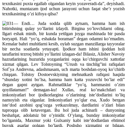
texnikasini puxta egallab olgandan keyin yozaveradi-da”, deyishadi.
Nahotki, muntazam ijod uchun jarayoni uchun faqat she’r yozish
texnikasining o’zi kifoya qilsa?
— Endi… Juda sodda qilib aytsam, hamma ham ish
bitirishning qulay yo’llarini izlaydi. Birgina yo’lovchilarni oling.
Ilgari eshak minib, bir kunda yetilgan joyga mashinada bir pasda
boryapti. Hali “yo’q, eshakda boraman” degan odamni ko’rmadim.
Kemalar bahri muhitlarni kesib, oylab suzgan manzillarga tayyoralar
bir necha soatlarda yetayapti. Ijodkor ham ishini ijoddan holi
taraflarini tezroq bitishi yo’llarini izlagan-da! Bilasiz, Alisher Navoiy
hazratlarining huzurida yozganlarini oqqa ko’chirguvchi xattotlar
xizmat qilgan. Lev Tolstoyning “Urush va tinchlig”ini rafiqalari
Sof`ya Andrevna, adashmasam, uch marta boshdan-oyoq ko’chirib
chiqqan. Tolstoy Dostoevskiyning mehnatkash rafiqasi haqida
“shunday xotini bo’lsa, hamma ham katta yozuvchi bo’lar edi”
degan gapni aytgan. Rahmatliklar “yo’q, hammasini o’zim
qoyillataman!” demagan-ku! Xullas, real ko’makchilari va
imkoniyatlari bor ijodkorlargina o’zlarining iste’dodlarini to’liq
namoyish eta olganlar. Imkoniyatlari yo’qlar esa, Xudo bergan
iste’dod azobini qog’ozga yetkazolmay, dardlarini o’zlari bilan
tuproqqa olib ketavergan. Bu hol juda achinarli – dunyoning
beshafqat, adolatsiz bir o’yinidir. O’ylang, bunday imkoniyatlar
bo’lganida, Maxmur yoki Gulxaniy kabi iste’dodlardan ehtimol
buyuk asarlar qolgan bo’lardi. Poshsho xizmatini or bilgan,