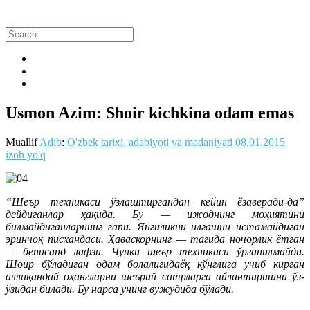
Usmon Azim: Shoir kichkina odam emas
Muallif
Adib
:
O'zbek tarixi, adabiyoti va madaniyati
08.01.2015
izoh yo'q
“Шеър техникаси ўзлаштиргандан кейин ёзаверади-да”
дейдиганлар ҳақида. Бу — ижоднинг моҳиятини
билмайдиганларнинг гапи. Янгиликни илғашни истамайдиган
эринчоқ писхандаси. Ҳаваскорнинг — тагида ночорлик ётган
— беписанд лафзи. Чунки шеър техникаси ўрганилмайди.
Шоир бўладиган одам болалигидаёқ кўнглига учиб кирган
аллақандай оҳангларни шеърий сатрларга айлантиришни ўз-
ўзидан билади. Бу нарса унинг вужудида бўлади.