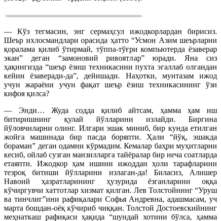
— Кўз тегмасин, энг сермаҳсул ижодкорлардан бирисиз.
Шеър ихлосмандлари орасида ҳатто “Усмон Азим шеърларни
қоралама қилиб ўтирмай, тўппа-тўғри компьютерда ёзаверар
экан” деган “замоновий ривоятлар” юради. Яна сиз
ҳақингизда “шеър ёзиш техникасини пухта эгаллаб олгандан
кейин ёзаверади-да”, дейишади. Наҳотки, мунтазам ижод
учун жараёни учун фақат шеър ёзиш техникасининг ўзи
кифоя қилса?
— Энди… Жуда содда қилиб айтсам, ҳамма ҳам иш
битиришнинг қулай йўлларини излайди. Биргина
йўловчиларни олинг. Илгари эшак миниб, бир кунда етилган
жойга машинада бир пасда боряпти. Ҳали “йўқ, эшакда
бораман” деган одамни кўрмадим. Кемалар баҳри муҳитларни
кесиб, ойлаб сузган манзилларга тайёралар бир неча соатларда
етаяпти. Ижодкор ҳам ишини ижоддан ҳоли тарафларини
тезроқ битиши йўлларини излаган-да! Биласиз, Алишер
Навоий ҳазратларининг ҳузурида ёзганларини оққа
кўчиргувчи хаттотлар хизмат қилган. Лев Толстойнинг “Уруш
ва тинчлиг”ини рафиқалари Софья Андревна, адашмасам, уч
марта бошдан-оёқ кўчириб чиққан. Толстой Достоевскийнинг
меҳнаткаш рафиқаси ҳақида “шундай хотини бўлса, ҳамма