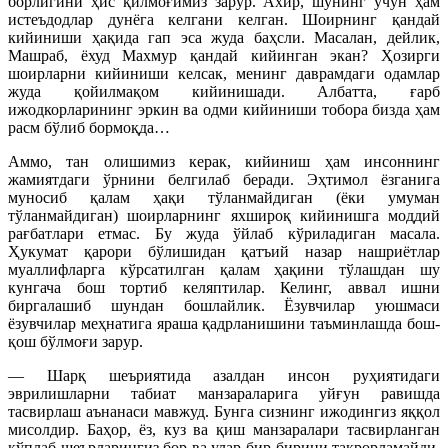
борлигини ҳис қилмоғимиз зарур. Ахир, шунинг учун ҳам
истеъдодлар дунёга келгани келган. Шоирнинг қандай
кийиниши ҳақида гап эса жуда баҳсли. Масалан, дейлик,
Машраб, ёхуд Махмур қандай кийинган экан? Ҳозирги
шоирларни кийиниши келсак, менинг даврамдаги одамлар
жуда қойилмақом кийинишади. Албатта, ғарб
ижодкорларининг эркин ва одми кийиниши тобора бизда ҳам
расм бўлиб бормоқда…
Аммо, тан олишимиз керак, кийиниш ҳам инсоннинг
жамиятдаги ўрнини белгилаб беради. Эҳтимол ёзганига
муносиб қалам ҳақи тўланмайдиган (ёки умуман
тўланмайдиган) шоирларнинг яхшироқ кийинишга моддий
рағбатлари етмас. Бу жуда ўйлаб кўриладиган масала.
Ҳукумат қарори бўлишидан қатъий назар нашриётлар
муаллифларга кўрсатилган қалам ҳақини тўлашдан шу
кунгача бош тортиб келяптилар. Келинг, аввал ишни
биргалашиб шундан бошлайлик. Ёзувчилар уюшмаси
ёзувчилар меҳнатига яраша қадрланишини таъминлашда бош-
қош бўлмоғи зарур.
— Шарқ шеъриятида азалдан инсон руҳиятидаги
эврилишларни табиат манзараларига уйғун равишда
тасвирлаш аънанаси мавжуд. Бунга сизнинг ижодингиз яққол
мисолдир. Баҳор, ёз, куз ва қиш манзаралари тасвирланган
кўплаб шеърларингиз бор ва улар бир-бирини такрорламайди.