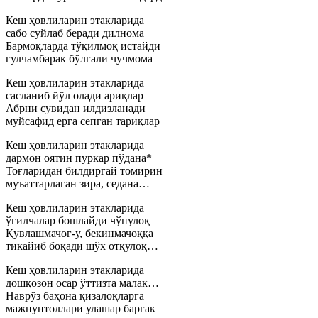
Кеш ҳовлиларин этакларида
сабо суйлаб беради дилнома
Бармоқларда тўқилмоқ истайди
гулчамбарак бўлгали чучмома
Кеш ҳовлиларин этакларида
сасланиб йўл олади ариқлар
Абрни сувидан илдизланади
муйсафид ерга сепган тариқлар
Кеш ҳовлиларин этакларида
дармон оятин пуркар пўдана*
Тоғларидан билдиргай томирин
муъаттарлаган зира, седана…
Кеш ҳовлиларин этакларида
ўғилчалар бошлайди чўпулоқ
Қувлашмачоғ-у, бекинмачоққа
тикайиб боқади шўх отқулоқ…
Кеш ҳовлиларин этакларида
дошқозон осар ўттизта малак…
Наврўз баҳона қизалоқларга
мажнунтоллари улашар баргак