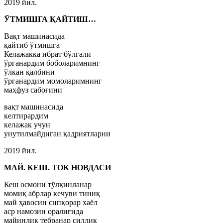
2019 йил.
ЎТМИШГА ҚАЙТИШ…
Вақт машинасида
қайтиб ўтмишга
Келажакка ибрат бўлгали
ўрганардим боболаримнинг
ўлкан қалбини
ўрганардим момоларимнинг
маҳфуз сабоғини
вақт машинасида
келтирардим
келажак учун
унутилмайдиган қадриятларни
2019 йил.
МАЙ. КЕШ. ТОК НОВДАСИ
Кеш осмони тўлқинланар
момиқ абрлар кечуви тиниқ
май ҳавосин сипқорар хаёл
аср намозин оралиғида
майинлик тебранар силлиқ