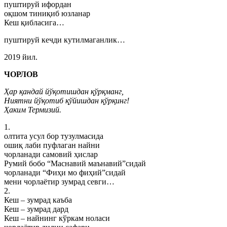
пуштируй ифордан
оқшом тиниқиб юзланар
Кеш қибласига…
пуштируй кечди кутилмаганлик…
2019 йил.
ЧОРЛОВ
Ҳар қандай йўқотишдан қўрқманг,
Ниятни йўқотиб қўйишдан қўрқинг!
Ҳаким Термизий.
1.
олтита усул бор тузулмасида
ошиқ лаби пуфлаган найни
чорланади самовий ҳислар
Румий бобо “Маснавий маънавий”сидай
чорланади “Фиҳи мо фиҳий”сидай
мени чорлаётир зумрад севги…
2.
Кеш – зумрад каъба
Кеш – зумрад дард
Кеш – найнинг кўркам ноласи