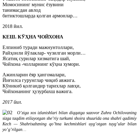
Момосининг мунис ёзувини
танимасдан авлод
битиктошларда қолган армонлар…
2018 йил.
КЕШ. КЎҲНА ЧОЙХОНА
Елпиниб туради мажнунтоллари,
Райҳонли йўлаклар- чузилган морли…
Ясатиқ сурилар хизматига шай,
Чойхона -чолларнинг кўҳна хумори.
Ажинларин ёяр ҳангомалари,
Йиғилса гурунглар чиқиб авжига.
Кўникиб қолгандир тарихлар лавҳи,
Чойхонанинг ҳузурбахш важига.
2017 йил.
O’ziga xos izlanishlari bilan diqqatga sazovor Zuhra Ochilovaning
sizga taqdim etilayotgan she’riy turkumi shoira shuurida ona shahri qadimiy
Kech — Shahrisabzning qo’hna kechmishlari uyg’otgan tuyg’ular bilan
yo’g’rilgan…