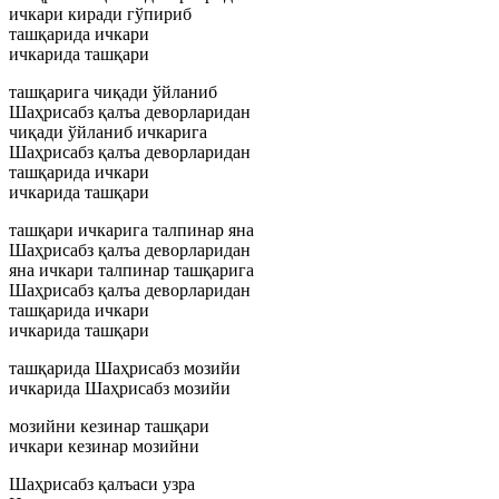
ичкари киради гўпириб
ташқарида ичкари
ичкарида ташқари
ташқарига чиқади ўйланиб
Шаҳрисабз қалъа деворларидан
чиқади ўйланиб ичкарига
Шаҳрисабз қалъа деворларидан
ташқарида ичкари
ичкарида ташқари
ташқари ичкарига талпинар яна
Шаҳрисабз қалъа деворларидан
яна ичкари талпинар ташқарига
Шаҳрисабз қалъа деворларидан
ташқарида ичкари
ичкарида ташқари
ташқарида Шаҳрисабз мозийи
ичкарида Шаҳрисабз мозийи
мозийни кезинар ташқари
ичкари кезинар мозийни
Шаҳрисабз қалъаси узра