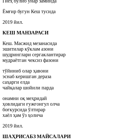
Гиёҳ бўлиб ўнар заминда
Ёмғир бугун Кеш тусида
2019 йил.
КЕШ МАНЗАРАСИ
Кеш. Масжид мезанасида
эшитилар кўклам азони
шудринглари сергаклантирар
мудраётган чексиз фазони
тўйиниб олар ҳавони
эснаб керишган дераза
саҳарги елда
чайқалар шойили парда
онамни оқ меҳридай
ҳовлидаги ғужғонгул олча
боғкурсида ўлтирар
хаёл ҳам ўз ҳолича
2019 йил.
ШАҲРИСАБЗ МАЙСАЛАРИ