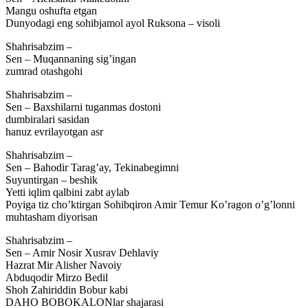
Mangu oshufta etgan
Dunyodagi eng sohibjamol ayol Ruksona – visoli
Shahrisabzim –
Sen – Muqannaning sig’ingan
zumrad otashgohi
Shahrisabzim –
Sen – Baxshilarni tuganmas dostoni
dumbiralari sasidan
hanuz evrilayotgan asr
Shahrisabzim –
Sen – Bahodir Tarag’ay, Tekinabegimni
Suyuntirgan – beshik
Yetti iqlim qalbini zabt aylab
Poyiga tiz cho’ktirgan Sohibqiron Amir Temur Ko’ragon o’g’lonni
muhtasham diyorisan
Shahrisabzim –
Sen – Amir Nosir Xusrav Dehlaviy
Hazrat Mir Alisher Navoiy
Abduqodir Mirzo Bedil
Shoh Zahiriddin Bobur kabi
DAHO BOBOKALONlar shajarasi