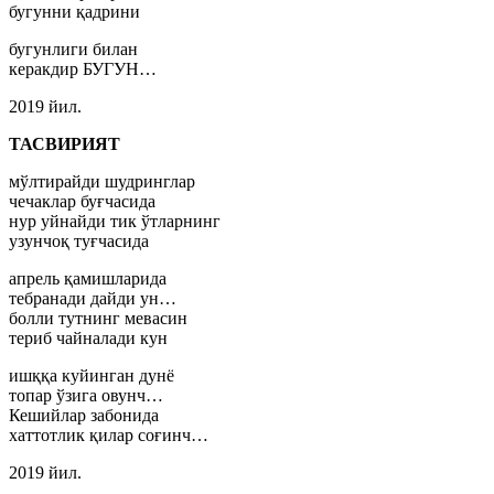
бугунни қадрини
бугунлиги билан
керакдир БУГУН…
2019 йил.
ТАСВИРИЯТ
мўлтирайди шудринглар
чечаклар буғчасида
нур уйнайди тик ўтларнинг
узунчоқ туғчасида
апрель қамишларида
тебранади дайди ун…
болли тутнинг мевасин
териб чайналади кун
ишққа куйинган дунё
топар ўзига овунч…
Кешийлар забонида
хаттотлик қилар соғинч…
2019 йил.