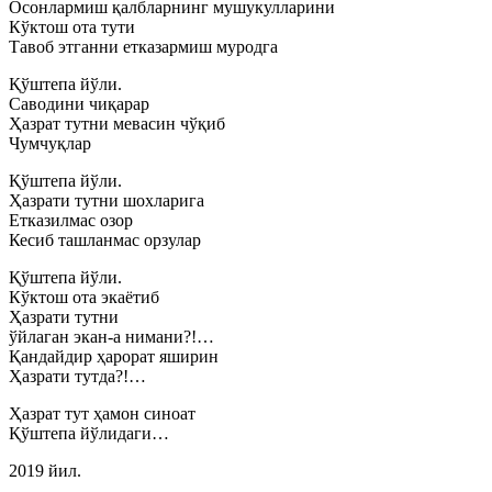
Осонлармиш қалбларнинг мушукулларини
Кўктош ота тути
Тавоб этганни етказармиш муродга
Қўштепа йўли.
Саводини чиқарар
Ҳазрат тутни мевасин чўқиб
Чумчуқлар
Қўштепа йўли.
Ҳазрати тутни шохларига
Етказилмас озор
Кесиб ташланмас орзулар
Қўштепа йўли.
Кўктош ота экаётиб
Ҳазрати тутни
ўйлаган экан-а нимани?!…
Қандайдир ҳарорат яширин
Ҳазрати тутда?!…
Ҳазрат тут ҳамон синоат
Қўштепа йўлидаги…
2019 йил.