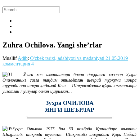
Zuhra Ochilova. Yangi she’rlar
Muallif
Adib
:
O'zbek tarixi, adabiyoti va madaniyati
21.05.2019
комментария 4
Ўзига хос изланишлари билан диққатга сазовор Зуҳра
Очилованинг сизга тақдим этилаётган шеърий туркуми шоира
шуурида она шаҳри қадимий Кеш — Шаҳрисабзнинг қўҳна кечмишлари
уйғотган туйғулар билан йўғрилган…
Зуҳра ОЧИЛОВА
ЯНГИ ШЕЪРЛАР
Зуҳра Очилова 1975 йил 30 ноябрда Қашқадарё вилояти
Шаҳрисабз шаҳрида туғилган. Шаҳрисабз шаҳридаги Қори–Ниёзий