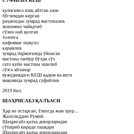
СУФИЁНА КЕШ
қулоғимга ишқ айтган азон
бўғзимдан кирган
раҳмондан зумрад мастоналик
жонимни чайқатиб
сўзни най қилган
толеига
кифоямас ишқсиз
карамлик
зумрад бармоғимда ўйнаган
мастона танбур бўлди сўз
сато куйи мастона эшилиб
сўзга айланар
вужудимдаги КЕШ қадим ва янги
мақомида зумрад суфийлик
2019 йил.
ШАҲРИСАБЗ ҚАЛЪАСИ
Ҳар не истарсан, ўзингда жам эрур…
Жалолиддин Румий.
Шаҳрисабз қалъа деворларидан
гўпириб киради ташқари
Шаҳрисабз қалъа деворларидан