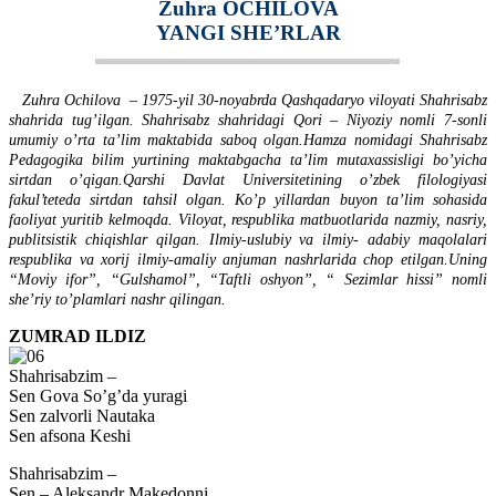
Zuhra OCHILOVA
YANGI SHE’RLAR
Zuhra Ochilova – 1975-yil 30-noyabrda Qashqadaryo viloyati Shahrisabz
shahrida tug’ilgan. Shahrisabz shahridagi Qori – Niyoziy nomli 7-sonli
umumiy o’rta ta’lim maktabida saboq olgan.Hamza nomidagi Shahrisabz
Pedagogika bilim yurtining maktabgacha ta’lim mutaxassisligi bo’yicha
sirtdan o’qigan.Qarshi Davlat Universitetining o’zbek filologiyasi
fakul’teteda sirtdan tahsil olgan. Ko’p yillardan buyon ta’lim sohasida
faoliyat yuritib kelmoqda. Viloyat, respublika matbuotlarida nazmiy, nasriy,
publitsistik chiqishlar qilgan. Ilmiy-uslubiy va ilmiy- adabiy maqolalari
respublika va xorij ilmiy-amaliy anjuman nashrlarida chop etilgan.Uning
“Moviy ifor”, “Gulshamol”, “Taftli oshyon”, “ Sezimlar hissi” nomli
she’riy to’plamlari nashr qilingan.
ZUMRAD ILDIZ
Shahrisabzim –
Sen Gova So’g’da yuragi
Sen zalvorli Nautaka
Sen afsona Keshi
Shahrisabzim –
Sen – Aleksandr Makedonni