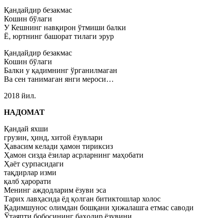
Қандайдир безакмас
Кошин бўлаги
У Кешнинг навқирон ўтмиши балки
Ё, юртнинг башорат тилаги эрур
Қандайдир безакмас
Кошин бўлаги
Балки у қадимнинг ўрганилмаган
Ва сен танимаган янги мероси…
2018 йил.
НАДОМАТ
Қандай яхши
грузин, ҳинд, хитой ёзувлари
Ҳавасим келади ҳамон тириксиз
Ҳамон сизда ёзилар асрларнинг маҳобати
Ҳаёт сурпасидаги
тақдирлар изми
қалб ҳарорати
Менинг аждодларим ёзуви эса
Тарих лавҳасида ёд қолган битиктошлар холос
Қадимшунос олимдан бошқани ҳижалашга етмас саводи
Ўтаяпти бобосининг баҳодир ёзувини,