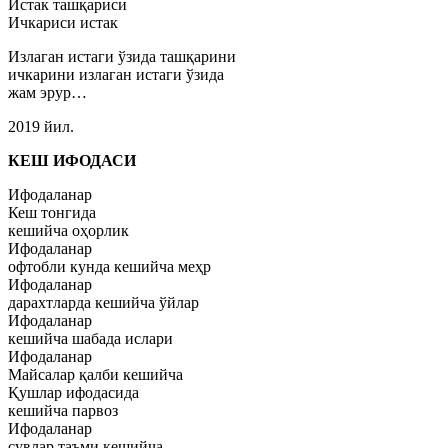
Истак ташқариси
Ичкариси истак
Излаган истаги ўзида ташқарини
ичкарини излаган истаги ўзида
жам эрур…
2019 йил.
КЕШ ИФОДАСИ
Ифодаланар
Кеш тонгида
кешийча оҳорлик
Ифодаланар
офтобли кунда кешийча меҳр
Ифодаланар
дарахтларда кешийча ўйлар
Ифодаланар
кешийча шабада ислари
Ифодаланар
Майсалар қалби кешийча
Қушлар ифодасида
кешийча парвоз
Ифодаланар
сувлар таъми кешийча