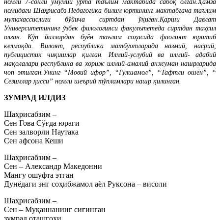
номли 7-сонли умумий ўрта таълим мактабида сабоқ олган.Ҳамза
номидаги Шаҳрисабз Педагогика билим юртининг мактабгача таълим
мутахассислиги бўйича сиртдан ўқиган.Қарши Давлат
Университетининг ўзбек филологияси факулътетеда сиртдан таҳсил
олган. Кўп йиллардан буён таълим соҳасида фаолият юритиб
келмоқда. Вилоят, республика матбуотларида назмий, насрий,
публицистик чиқишлар қилган. Илмий-услубий ва илмий- адабий
мақолалари республика ва хориж илмий-амалий анжуман нашрларида
чоп этилган.Унинг “Мовий ифор”, “Гулшамол”, “Тафтли ошён”, “
Сезимлар ҳисси” номли шеърий тўпламлари нашр қилинган.
ЗУМРАД ИЛДИЗ
Шаҳрисабзим –
Сен Гова Сўғда юраги
Сен залворли Наутака
Сен афсона Кеши
Шаҳрисабзим –
Сен – Александр Македонни
Мангу ошуфта этган
Дунёдаги энг соҳибжамол аёл Руксона – висоли
Шаҳрисабзим –
Сен – Муқаннанинг сиғинган
зумрад оташгоҳи