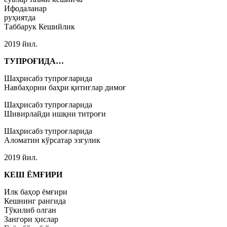
Ифодаланар
руҳиятда
Таббарук Кешийлик
2019 йил.
ТУПРОҒИДА…
Шаҳрисабз тупроғларида
Навбаҳорни баҳри қитиғлар димоғ
Шаҳрисабз тупроғларида
Шивирлайди ишқни титроғи
Шаҳрисабз тупроғларида
Аломатин кўрсатар эзгулик
2019 йил.
КЕШ ЁМҒИРИ
Илк баҳор ёмғири
Кешнинг рангида
Тўкилиб олган
Зангори ҳислар