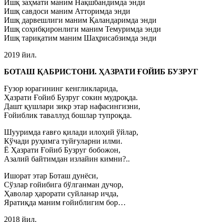
Ишқ заҳмати маним Нақшбандимда энди
Ишқ савдоси маним Атторимда энди
Ишқ дарвешлиги маним Қаландаримда энди
Ишқ соҳибқиронлиги маним Темуримда энди
Ишқ тариқатим маним Шаҳрисабзимда энди
2019 йил.
БОТАШ ҚАБРИСТОНИ. ҲАЗРАТИ ҒОЙИБ БУЗРУГ
Ғузор юрагининг кенгликларида,
Ҳазрати Ғойиб Бузруг сокин мудроқда.
Дашт қушлари зикр этар нафасингизни,
Ғойиблик таваллуд бошлар тупроқда.
Шууримда ғавғо қилади илоҳий ўйлар,
Кўчади руҳимга туйғуларни илми.
Ё Ҳазрати Ғойиб Бузруг бобожон,
Азалий байтимдан излайин кимни?..
Ишорат этар Боташ дунёси,
Сўзлар ғойибига бўлганман дучор,
Ҳаволар ҳарорати суйланар ичда,
Яратиқда маним ғойиблигим бор…
2018 йил.