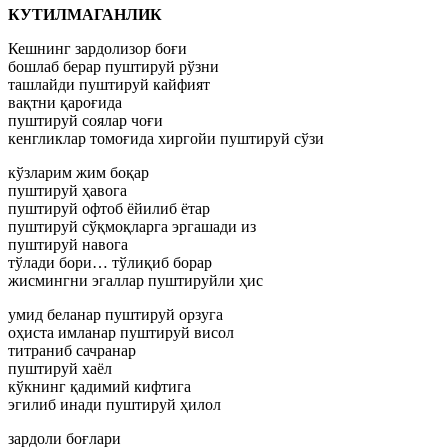
КУТИЛМАГАНЛИК
Кешнинг зардолизор боғи
бошлаб берар пуштируй рўзни
ташлайди пуштируй кайфият
вақтни қароғида
пуштируй соялар чоғи
кенгликлар томоғида хиргойи пуштируй сўзи
кўзларим жим боқар
пуштируй ҳавога
пуштируй офтоб ёйилиб ётар
пуштируй сўқмоқларга эргашади из
пуштируй навога
тўлади бори… тўлиқиб борар
жисмингни эгаллар пуштируйли ҳис
умид беланар пуштируй орзуга
оҳиста имланар пуштируй висол
титраниб сачранар
пуштируй хаёл
кўкнинг қадимий кифтига
эгилиб инади пуштируй ҳилол
зардоли боғлари