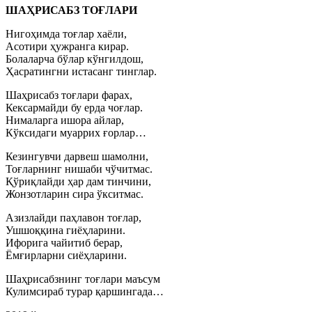
ШАҲРИСАБЗ ТОҒЛАРИ
Нигоҳимда тоғлар хаёли,
Асотири ҳужранга кирар.
Болаларча бўлар кўнгилдош,
Ҳасратингни истасанг тинглар.
Шаҳрисабз тоғлари фарах,
Кексармайди бу ерда чоғлар.
Нималарга ишора айлар,
Кўксидаги муаррих ғорлар…
Кезингувчи дарвеш шамолни,
Тоғларнинг нишаби чўчитмас.
Қўриқлайди ҳар дам тинчини,
Жонзотларин сира ўкситмас.
Азизлайди паҳлавон тоғлар,
Ушшоққина гиёҳларини.
Ифорига чайитиб берар,
Ёмғирларни сиёҳларини.
Шаҳрисабзнинг тоғлари маъсум
Кулимсираб турар қаршингада…