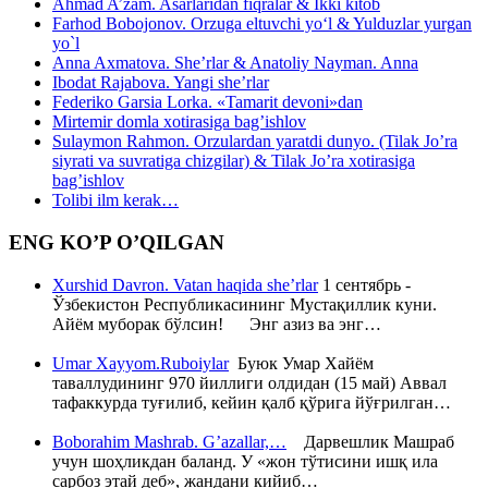
Ahmad A’zam. Asarlaridan fiqralar & Ikki kitob
Farhod Bobojonov. Orzuga eltuvchi yo‘l & Yulduzlar yurgan
yo`l
Anna Axmatova. She’rlar & Anatoliy Nayman. Anna
Ibodat Rajabova. Yangi she’rlar
Federiko Garsia Lorka. «Tamarit devoni»dan
Mirtemir domla xotirasiga bag’ishlov
Sulaymon Rahmon. Orzulardan yaratdi dunyo. (Tilak Jo’ra
siyrati va suvratiga chizgilar) & Tilak Jo’ra xotirasiga
bag’ishlov
Tolibi ilm kerak…
ENG KO’P O’QILGAN
Xurshid Davron. Vatan haqida she’rlar
1 сентябрь -
Ўзбекистон Республикасининг Мустақиллик куни.
Айём муборак бўлсин! Энг азиз ва энг…
Umar Xayyom.Ruboiylar
Буюк Умар Хайём
таваллудининг 970 йиллиги олдидан (15 май) Аввал
тафаккурда туғилиб, кейин қалб қўрига йўғрилган…
Boborahim Mashrab. G’azallar,…
Дарвешлик Машраб
учун шоҳликдан баланд. У «жон тўтисини ишқ ила
сарбоз этай деб», жандани кийиб…