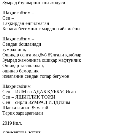
Зумрад ёзувларнингни жодуси
Шаҳрисабзим –
Сен –
Таҳқирдан енгилмаган
Кенагасбегимнинг мардона аёл исёни
Шаҳрисабзим –
Сендан бошланади
зумрад ишқ
Ошиқар сенга маҳбуб бўлгали қалблар
Зумрад жамолинга ошиқар мафтунлик
Ошиқар таваллолар,
ошиқар беморлик
излаганин сендан топар бегумон
Шаҳрисабзим –
Сен – ИЛМ ва АДАБ ҚУББАСИсан
Сен – ЯШИЛЛИК ТОЖИ
Сен – сирли ЗУМРАД ИЛДИЗим
Шавкатлигин ўчмагай
Тарих зарварағидан
2019 йил.