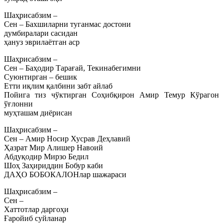
Шаҳрисабзим –
Сен – Бахшиларни туганмас достони
думбиралари сасидан
ҳануз эврилаётган аср
Шаҳрисабзим –
Сен – Баҳодир Тарағай, Текинабегимни
Суюнтирган – бешик
Етти иқлим қалбини забт айлаб
Пойига тиз чўктирган Соҳибқирон Амир Темур Кўрагон
ўғлонни
муҳташам диёрисан
Шаҳрисабзим –
Сен – Амир Носир Хусрав Деҳлавий
Ҳазрат Мир Алишер Навоий
Абдуқодир Мирзо Бедил
Шоҳ Заҳириддин Бобур каби
ДАҲО БОБОКАЛОНлар шажараси
Шаҳрисабзим –
Сен –
Хаттотлар даргоҳи
Ғаройиб суйланар