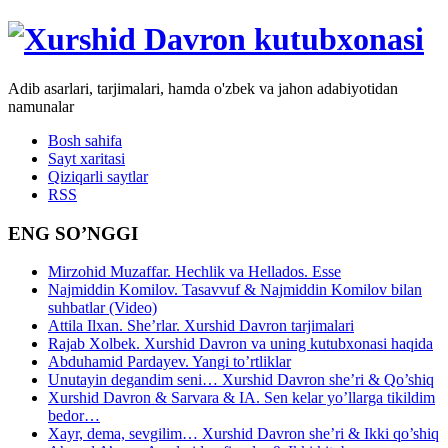
Adib asarlari, tarjimalari, hamda o'zbek va jahon adabiyotidan
namunalar
Bosh sahifa
Sayt xaritasi
Qiziqarli saytlar
RSS
ENG SO’NGGI
Mirzohid Muzaffar. Hechlik va Hellados. Esse
Najmiddin Komilov. Tasavvuf & Najmiddin Komilov bilan
suhbatlar (Video)
Attila Ilxan. She’rlar. Xurshid Davron tarjimalari
Rajab Xolbek. Xurshid Davron va uning kutubxonasi haqida
Abduhamid Pardayev. Yangi to’rtliklar
Unutayin degandim seni… Xurshid Davron she’ri & Qo’shiq
Xurshid Davron & Sarvara & IA. Sen kelar yo’llarga tikildim
bedor…
Xayr, dema, sevgilim… Xurshid Davron she’ri & Ikki qo’shiq