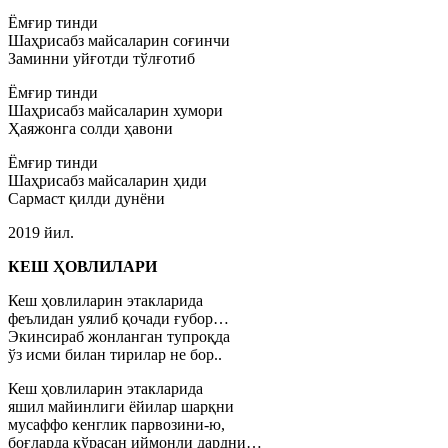
Ёмғир тинди
Шаҳрисабз майсаларин соғинчи
Заминни уйғотди тўлғотиб
Ёмғир тинди
Шаҳрисабз майсаларин хумори
Ҳаяжонга солди ҳавони
Ёмғир тинди
Шаҳрисабз майсаларин ҳиди
Сармаст қилди дунёни
2019 йил.
КЕШ ҲОВЛИЛАРИ
Кеш ҳовлиларин этакларида
феълидан уялиб қочади ғубор…
Экинсираб жонланган тупроқда
ўз исми билан тирилар не бор..
Кеш ҳовлиларин этакларида
яшил майинлиги ёйилар шарқни
мусаффо кенглик парвозини-ю,
боғларда кўрасан иймонли дардни…