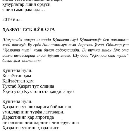
ҳузурлатар яшил орзуси
яшил само рақсида…
2019 йил.
ҲАЗРАТ ТУТ. КЎК ОТА
Шаҳрисабз шаҳри яқинида Қўштепа ёхуд Қўштепакўл
дея номланган
жой мавжуд. Бу ерда ёши номаълум тут
дарахти ўсган. Одамлар уни
“Ҳазрати тут” номи билан
ардоқлашади. Бу тутни эккан Кўк ота
исмли авлиёсифат
инсон бўлган эмиш. Шу боис “Кўктош ота тути”
билан ҳам
номланади.
Қўштепа йўли.
Келаётган ҳам
Қайтаётган ҳам
Тўхтаб Ҳазрат тут олдида
Ўқиб ўтар Кўк тош ота ҳаққига дуо
Қўштепа йўли.
Ҳазрати тут шохларига бойланган
умидларнинг турфа латталари,
Дарахтнинг ҳар япроғида
инганмиш ниятларнинг чин ёруғлиги
Ҳазрати тутнинг ҳазратлиги