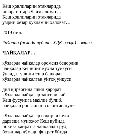
Кеш ҳовлиларин этакларида
ишорат этар сўлим аломат…
Кеш ҳовлиларин этакларида
умрни безар кўкламий ҳаловат…
2019 йил.
*пўдана (аслида пудина. ХДК изоҳи) – ялпиз
ЧАЙҚАЛАР…
кўзларда чайқалар оромсиз бедорлик
чайқалар Кешнинг кўҳна туйғуси
ўнгида тушини этар башорат
кўзларда чайқалган уйғоқ уйқуси
дил қирғоғида яшил ҳарорат
кўзларда чайқалар зангори зиё
Кеш фусунига маҳлиё бўлиб,
чайқалар ростлигин соғинган дунё
кўзларда чайқалар соҳирлик ели
дарвеша муножот Кеш куйида
покиза ҳайратга чайқалади руҳ,
ботинлар чўмади фикрат ўйида