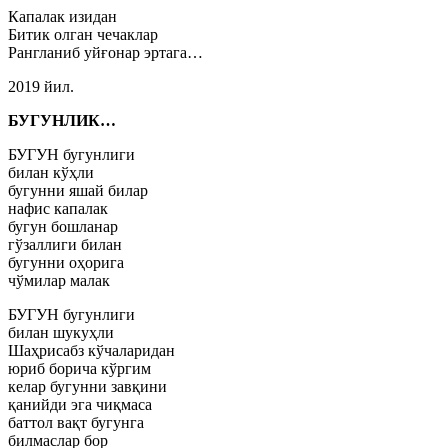
Капалак изидан
Битик олган чечаклар
Рангланиб уйғонар эртага…
2019 йил.
БУГУНЛИК…
БУГУН бугунлиги
билан кўҳли
бугунни яшай билар
нафис капалак
бугун бошланар
гўзаллиги билан
бугунни оҳорига
чўмилар малак
БУГУН бугунлиги
билан шукуҳли
Шаҳрисабз кўчаларидан
юриб борича кўргим
келар бугунни завқини
қанийди эга чиқмаса
баттол вақт бугунга
билмаслар бор