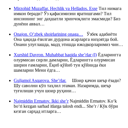
Mirzohid Muzaffar. Hechlik va Hellados. Esse
Тил нимага
имкон беради? Ўз қафасимизни яратишгами? Тил
инсоннинг энг даҳшатли эринчоқлиги эмасмиди? Биз
дунёни аввал…
Onajon. O’zbek shoirlarining onaga…
Ўзбек адабиёти
Она ҳақида ёзилган дурдона асарларга ниҳоятда бой.
Онани улуғлашда, мадҳ этишда ижодкорларимиз чин…
Xurshid Davron. Muhabbat haqida she’rlar (I)
Ёдларингга
олурмисан сирли дамларни, Ёдларингга олурмисан
ширин ғамларни, Ёқиб қўйиб тун қўйнида ёки
шамларни Мени ёдга…
Guljamol Asqarova. She’rlar.
Шоир қачон шеър ёзади?
Шу саволни кўп таҳлил этаман. Назаримда, шеър
туғилиши учун шоир руҳини…
Najmiddin Ermatov. Ikki she’r
Najmiddin Ermatov. Ko‘k
bo‘ri kezgan sarhad itlarga talosh endi... She’r / Кўк бўри
кезган сарҳад итларга…