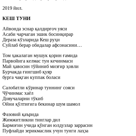
2019 йил.
КЕШ ТУНИ
Айвонда эснар қалдирғоч уяси
Асаби чарчаган эшик босинқирар
Дераза кўзларида Кеш руҳи
Суйлаб берар обидалар афсонасини…
Том ҳакалаган мушук қорин ғамида
Парвойига келмас тун кечинмаси
Май ҳавосин тўйиниб мизғир ҳовли
Бурчакда ғингшиб қуяр
бурга чақган куппак боласи
Салобатли кўринар туннинг сояси
Чўчинмас хаёл
Довучаларни тўкиб
Ойни қўлтиғига бекинар шум шамол
Фазовий қаърида
Жимжитликни тинглар дил
Бармоғин учида қўнган юлдузлар заррасин
Пуфлайди зерикмаслик учун тунги лаҳза