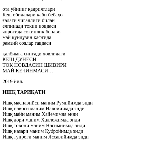
ота уйнинг қадриятлари
Кеш обидалари каби бебаҳо
ғалати чигаллиги билан
елпинади токни новдаси
япроғида сокинлик бенаво
май кундузин кафтида
рамзий соялар гавдаси
қалбимга сингади ҳовлидаги
КЕШ ДУНЁСИ
ТОК НОВДАСИН ШИВИРИ
МАЙ КЕЧИНМАСИ…
2019 йил.
ИШҚ ТАРИҚАТИ
Ишқ маснавийси маним Румийимда энди
Ишқ навоси маним Навоийимда энди
Ишқ майи маним Хайёмимда энди
Ишқ дори маним Халложимда энди
Ишқ товони маним Насимиймда энди
Ишқ назари маним Кубройимда энди
Ишқ тупроғи маним Яссавийимда энди