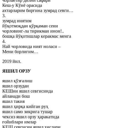
чорлаётир дилни сафари
Кеш-у Кўнё орасида
ахтарларим биргина зумрад севги…
3.
зумрад ниятим
йўқотмоқдан қўрқаман сени
чорловинг-ла тирикман инон!..
бошқа йўқотишлар керакмас менга
4.
Най чорловида ният ноласи –
Мени борлигим…
2019 йил.
ЯШИЛ ОРЗУ
яшил қўзғалиш
яшил орзудан
КЕШни яшил севгисинда
айланади бош
яшил такия
яшил ҳирқа кийган руҳ
яшил само зикрига тушар
чексиз яшил орзу ҳаракатида
ғойиблари имлар
КЕШ севгисин яшил ҳислари