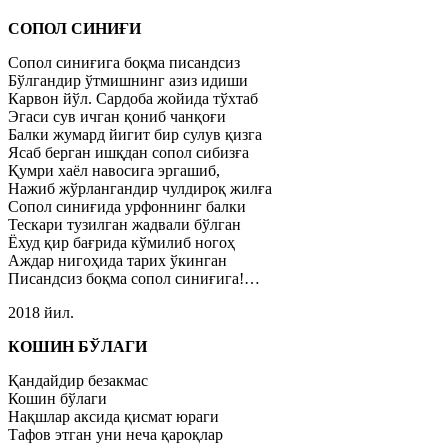
СОПОЛ СИНИҒИ
Сопол синиғига боқма писандсиз
Бўлгандир ўтмишнинг азиз идиши
Карвон йўл. Сардоба жойида тўхтаб
Эгаси сув ичган қониб чанқоғи
Балки жумард йигит бир сулув қизга
Ясаб берган ишқдан сопол сибизға
Қумри хаёл навосига эргашиб,
Нажиб жўрлангандир чулдироқ жилға
Сопол синиғида урфоннинг балки
Тескари тузилган жадвали бўлган
Ёхуд қир бағрида кўмилиб ногоҳ
Аждар нигоҳида тарих ўкинган
Писандсиз боқма сопол синиғига!…
2018 йил.
КОШИН БЎЛАГИ
Қандайдир безакмас
Кошин бўлаги
Нақшлар аксида қисмат юраги
Тафов этган уни неча қароқлар