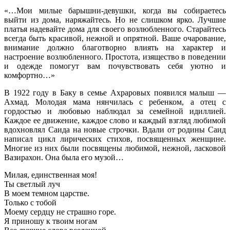
«…Мои милые барышни-девушки, когда вы собираетесь
выйти из дома, наряжайтесь. Но не слишком ярко. Лучшие
платья надевайте дома для своего возлюбленного. Старайтесь
всегда быть красивой, нежной и опрятной. Ваше очарование,
внимание должно благотворно влиять на характер и
настроение возлюбленного. Простота, изящество в поведении
и одежде помогут вам почувствовать себя уютно и
комфортно…»
В 1922 году в Баку в семье Ахраровых появился малыш —
Ахмад. Молодая мама нянчилась с ребенком, а отец с
гордостью и любовью наблюдал за семейной идиллией.
Каждое ее движение, каждое слово и каждый взгляд любимой
вдохновлял Саида на новые строчки. Вдали от родины Саид
написал цикл лирических стихов, посвященных женщине.
Многие из них были посвящены любимой, нежной, ласковой
Вазирахон. Она была его музой…
Милая, единственная моя!
Ты светлый луч
В моем темном царстве.
Только с тобой
Моему сердцу не страшно горе.
Я приношу к твоим ногам