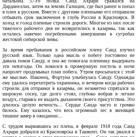
батальона 57-го полка. Саид Ахрари сражался на
Дарданеллах, затем на землях Галиции, где был ранен и попал
в плен к русским. Вместе с другими пленными его отправили
отбывать срок заключения в глубь России в Красноярск. В
холод и голод пленные строили дороги. Многие из них после
тяжелого рабочего дня не возвратились в казармы, так как
остались навечно погребенными замерзшими в сугробах
жестокой сибирской зимы.
За время пребывания в российском плену Саид изучил
русский язык. Только одна мысль о побеге постоянно не
давала покоя Саиду, и она же помогала пленнику выдержать
эти невзгоды. Он ложился в промерзшую постель и ночи
напролет продумывал план побега. Утром просыпался с этой
же мыслью. Наконец, Фортуна улыбнулась Саиду. Однажды
ему удалось перехитрить охранника, и вечером когда рабочих
строили для отправки в казармы, он незаметно спрятался за
широкую сосну, где долго стоял, глубоко вобрав в легкие
воздух, стараясь не выдать дыханием своего присутствия. Это
длилось целую вечность… Сердце Саида часто и громко
билось. Ему казалось, что весь огромный лес в звенящей
тишине замер в ожидании…
С трудом вырвавшись из плена, в феврале 1918 года Саид
Ахрари добрался из Красноярска в Ташкент. Он так рвался и