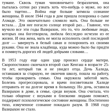
тумане. Сквозь туман чиновничьего безразличия, она
пыталась сотни раз узнать хоть что-нибудь о муже, но все
было тщетно… Война еще больше затмила сознание
женщины. В июле 1944 года в дом пришла похоронка о сыне
Ахмаде. Это окончательно сломило мать. Она больше не
встала… Для нее погасло солнце второй раз… Главное, что
мучило все эти годы Вазирахон, это то, что любимые люди,
которых она боготворила, любила бесследно исчезли из ее
жизни. И она жена, мать не могла исполнить свой последний
долг — завернуть в белый саван и похоронить их своими
руками. Она не знала кладбища, куда можно было бы придти
и помянуть дорогих ей людей добрыми словами…
В 1953 году еще один удар пронзил сердце матери.
Скоропостижно скончался второй сын Кенгаш в возрасте 25-
ти лет, который так и не увидел отца. Дочь Халида,
оставшаяся за старшую, не окончив школу, пошла на работу,
чтобы прокормить семью. Она окружила заботой мать.
Болезнь прогрессировала, и врачи посоветовали Халиде
отправить ее на долгое время в больницу. Но дочь, оставила
Вазирахон в доме, в семье, среди внуков. Она считала, что
только общение с внуками и близкими людьми поможет,
поддержит психологическое состояние женщины. Постепенно
тихо, измученное сознание покидало разум. В 1968 году
Вазирахон не стало.