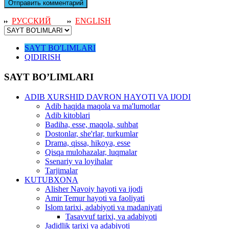
РУССКИЙ
ENGLISH
SAYT BO'LIMLARI
QIDIRISH
SAYT BO’LIMLARI
ADIB XURSHID DAVRON HAYOTI VA IJODI
Adib haqida maqola va ma'lumotlar
Adib kitoblari
Badiha, esse, maqola, suhbat
Dostonlar, she'rlar, turkumlar
Drama, qissa, hikoya, esse
Qisqa mulohazalar, luqmalar
Ssenariy va loyihalar
Tarjimalar
KUTUBXONA
Alisher Navoiy hayoti va ijodi
Amir Temur hayoti va faoliyati
Islom tarixi, adabiyoti va madaniyati
Tasavvuf tarixi, va adabiyoti
Jadidlik tarixi va adabiyoti