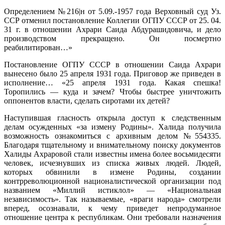
Определением №216|н от 5.09.-1957 года Верховный суд Уз.
ССР отменил постановление Коллегии ОГПУ СССР от 25. 04.
31 г. в отношении Ахрари Саида Абдурашидовича, и дело
производством прекращено. Он посмертно
реабилитирован…»
Постановление ОГПУ СССР в отношении Саида Ахрари
вынесено было 25 апреля 1931 года. Приговор же приведен в
исполнение… «25 апреля 1931 года. Какая спешка!
Торопились — куда и зачем? Чтобы быстрее уничтожить
оппонентов власти, сделать сиротами их детей?
Наступившая гласность открыла доступ к следственным
делам осужденных «за измену Родины». Халида получила
возможность ознакомиться с архивным делом №554335.
Благодаря тщательному и внимательному поиску документов
Халиды Ахраровой стали известны имена более восьмидесяти
человек, исчезнувших из списка живых людей. Людей,
которых обвинили в измене Родины, создании
контрреволюционной националистической организации под
названием «Миллий истиклол» — «Национальная
независимость». Так называемые, «враги народа» смотрели
вперед, осознавали, к чему приведет непродуманное
отношение центра к республикам. Они требовали назначения