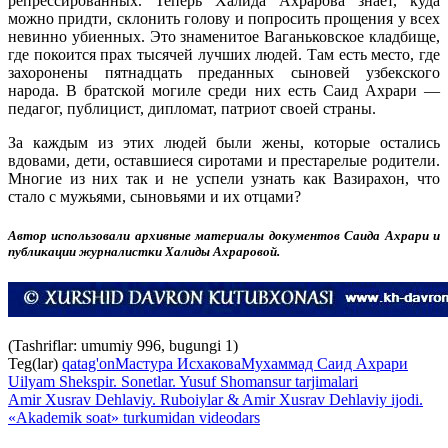
репрессированных. Теперь Халида Ахрарова знает, куда
можно придти, склонить голову и попросить прощения у всех
невинно убиенных. Это знаменитое Ваганьковское кладбище,
где покоится прах тысячей лучших людей. Там есть место, где
захоронены пятнадцать преданных сыновей узбекского
народа. В братской могиле среди них есть Саид Ахрари —
педагог, публицист, дипломат, патриот своей страны.
За каждым из этих людей были жены, которые остались
вдовами, дети, оставшиеся сиротами и престарелые родители.
Многие из них так и не успели узнать как Вазирахон, что
стало с мужьями, сыновьями и их отцами?
Автор использовали архивные материалы документов Саида Ахрари и
публикации журналистки Халиды Ахраровой.
(Tashriflar: umumiy 996, bugungi 1)
Teg(lar)
qatag'on
Мастура Исхакова
Мухаммад Саид Ахрари
Uilyam Shekspir. Sonetlar. Yusuf Shomansur tarjimalari
Amir Xusrav Dehlaviy. Ruboiylar & Amir Xusrav Dehlaviy ijodi.
«Akademik soat» turkumidan videodars