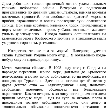
Днем ребятишки гоняли тряпичный мяч по узким пыльным
улочкам небогатого района. Вечерами с родителями
прогуливались по древним улицам Стамбула, вдыхая ароматы
восточных пряностей, они любовались красотой морского
прибоя, отражавшего в волнах последние лучи оранжевого
солнца. При виде кораблей, маленьких лодок, причаленных в
порту многочисленных пирсов, у Саида возникало желание
уплыть далеко-далеко… Иногда мальчик останавливался на
каменистом берегу Босфорского пролива, и вглядываясь вдаль
уходящего горизонта, размышлял:
— Интересно, что же там за морем?.. Наверное, чудесная
страна Туркестан! Родина моего отца… Я обязательно когда-
нибудь сяду на пароход и доплыву…
Мечта мальчика сбылась. В 1908 году отец с Саидом на
пароходе пересекли Черное море, доплыли до Крымского
полуострова, а потом долго добирались, то на верблюдах, на
лошадях до Туркестана. Здесь они гостили целый месяц у
друга детства отца — Таджиходжибая. Саид, пользуясь
свободным временем, обследовал все близлежащие
окрестности. Как-то вечером к хозяину гостеприимного дома
пришли молодые люди. Сидя на супе за ляганом плова в
прохладном уютном небольшом дворике, они долго и
эмоционально обсуждали политическую ситуацию в