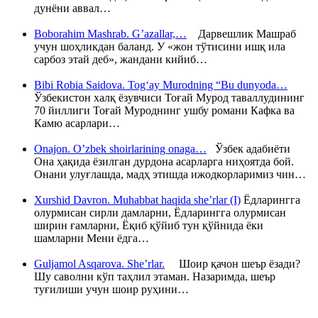
дунёни аввал…
Boborahim Mashrab. G’azallar,…
Дарвешлик Машраб
учун шоҳликдан баланд. У «жон тўтисини ишқ ила
сарбоз этай деб», жандани кийиб…
Bibi Robia Saidova. Tog‘ay Murodning “Bu dunyoda…
Ўзбекистон халқ ёзувчиси Тоғай Мурод таваллудининг
70 йиллиги Тоғай Муроднинг ушбу романи Кафка ва
Камю асарлари…
Onajon. O’zbek shoirlarining onaga…
Ўзбек адабиёти
Она ҳақида ёзилган дурдона асарларга ниҳоятда бой.
Онани улуғлашда, мадҳ этишда ижодкорларимиз чин…
Xurshid Davron. Muhabbat haqida she’rlar (I)
Ёдларингга
олурмисан сирли дамларни, Ёдларингга олурмисан
ширин ғамларни, Ёқиб қўйиб тун қўйнида ёки
шамларни Мени ёдга…
Guljamol Asqarova. She’rlar.
Шоир қачон шеър ёзади?
Шу саволни кўп таҳлил этаман. Назаримда, шеър
туғилиши учун шоир руҳини…