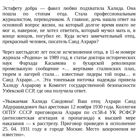
Эстафету добра — факел любви подхватила Халида. Она
пошла по стопам отца. Стала профессиональным
журналистом, переводчиком. А главное, дочь нашла ответ на
основной вопрос жизни, на который долгое время никто не
мог и, наверное, не хотел ответить, который мучил мать и, в
конце концов, погубил ее. Куда исчез замечательный отец,
прекрасный человек, писатель Саид Ахрари?
Через шестьдесят лет после исчезновения отца, в 11-м номере
журнала «Родина» за 1989 год, в статье доктора исторических
наук Фархада Касымова о бухарской революции
промелькнуло сообщение «… жертвами сталинских плах,
тюрем и лагерей стали… известные лидеры той поры… и
Саид Ахрари…». Эта тоненькая ниточка надежды привела
Халиду Ахрарову в Комитет государственной безопасности
Узбекской ССР, где она получила ответ.
«Уважаемая Халида Саидовна! Ваш отец Ахрари Саид
Абдурашидович был арестован 12 ноября 1930 года. Коллегия
ОГПУ СССР приговорила Ахрари по ст.58-4 УК РСФСР
(антисоветская агитация и пропаганда) к высшей мере
наказания — к расстрелу. Приговор приведен в исполнение
25. 04. 1931 году в городе Москве. Место захоронения не
известно».