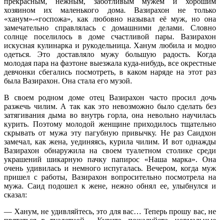
прекрасным, нежным, заботливым мужем и хорошим
хозяином их маленького дома. Вазирахон не только
«ханум»-«госпожа», как любовно называл её муж, но она
замечательно справлялась с домашними делами. Словно
солнце поселилось в доме счастливой пары. Вазирахон
искусная кулинарка и рукодельница. Ханум любила и модно
одеться. Это доставляло мужу большую радость. Когда
молодая пара на фаэтоне выезжала куда-нибудь, все окрестные
девчонки сбегались посмотреть, в каком наряде на этот раз
была Вазирахон. Она стала его музой.
В своем родном доме отец Вазирахон часто просил дочь
разжечь чилим. А так как это невозможно было сделать без
затягивания дыма во внутрь горла, она невольно научилась
курить. Поэтому молодой женщине приходилось тщательно
скрывать от мужа эту пагубную привычку. Не раз Саидхон
замечал, как жена, уединяясь, курила чилим. И вот однажды
Вазирахон обнаружила на своем туалетном столике среди
украшений шикарную пачку папирос «Наша марка». Она
очень удивилась и немного испугалась. Вечером, когда муж
пришел с работы, Вазирахон вопросительно посмотрела на
мужа. Саид подошел к жене, нежно обнял ее, улыбнулся и
сказал:
— Ханум, не удивляйтесь, это для вас… Теперь прошу вас, не