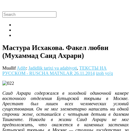
Мастура Исхакова. Факел любви
(Мухаммад Саид Ахрари)
Muallif
Adib
:
Jadidlik tarixi va adabiyoti
,
ТЕКСТЫ НА
РУССКОМ - RUSCHA MATNLAR
26.11.2014
izoh yo'q
Саид Ахрари содержался в холодной одиночной камере
восточного отделения Бутырской тюрьмы в Москве.
Арестант был лишен всех человеческих условий
существования. Он не мог элементарно написать ни одной
строчки жене, оставшейся с четырьмя детьми в далеком
Ташкенте. Никогда в жизни Саид Ахрари не мог
предположить, что окажется в каменных застенках
Бутырской тюрьмы, в Москве — столицы государства, за