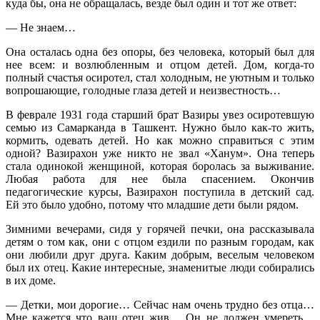
куда бы, она не обращалась, везде был один и тот же ответ:
— Не знаем…
Она осталась одна без опоры, без человека, который был для
нее всем: и возлюбленным и отцом детей. Дом, когда-то
полный счастья осиротел, стал холодным, не уютным и только
вопрошающие, голодные глаза детей и неизвестность…
В феврале 1931 года старший брат Вазиры увез осиротевшую
семью из Самарканда в Ташкент. Нужно было как-то жить,
кормить, одевать детей. Но как можно справиться с этим
одной? Вазирахон уже никто не звал «Ханум». Она теперь
стала одинокой женщиной, которая боролась за выживание.
Любая работа для нее была спасением. Окончив
педагогические курсы, Вазирахон поступила в детский сад.
Ей это было удобно, потому что младшие дети были рядом.
Зимними вечерами, сидя у горячей печки, она рассказывала
детям о том как, они с отцом ездили по разным городам, как
они любили друг друга. Каким добрым, веселым человеком
был их отец. Какие интересные, знаменитые люди собирались
в их доме.
— Детки, мои дорогие… Сейчас нам очень трудно без отца…
Мне кажется что ваш отец жив… Он не должен умереть…