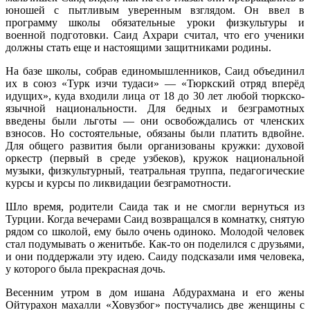
юношей с пытливым уверенным взглядом. Он ввел в
программу школы обязательные уроки физкультуры и
военной подготовки. Саид Ахрари считал, что его ученики
должны стать еще и настоящими защитниками родины.
На базе школы, собрав единомышленников, Саид объединил
их в союз «Турк изчи тудаси» — «Тюркский отряд вперёд
идущих», куда входили лица от 18 до 30 лет любой тюркско-
язычной национальности. Для бедных и безграмотных
введены были льготы — они освобождались от членских
взносов. Но состоятельные, обязаны были платить вдвойне.
Для общего развития были организованы кружки: духовой
оркестр (первый в среде узбеков), кружок национальной
музыки, физкультурный, театральная труппа, педагогические
курсы и курсы по ликвидации безграмотности.
Шло время, родители Саида так и не смогли вернуться из
Турции. Когда вечерами Саид возвращался в комнатку, снятую
рядом со школой, ему было очень одиноко. Молодой человек
стал подумывать о женитьбе. Как-то он поделился с друзьями,
и они поддержали эту идею. Саиду подсказали имя человека,
у которого была прекрасная дочь.
Весенним утром в дом ишана Абдурахмана и его жены
Ойтурахон махалли «Ховузбог» постучались две женщины с