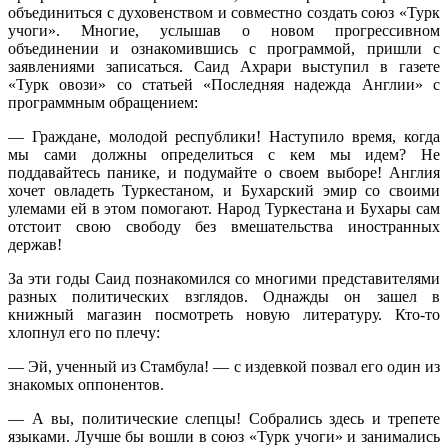
объединиться с духовенством и совместно создать союз «Турк
учоги». Многие, услышав о новом прогрессивном
объединении и ознакомившись с программой, пришли с
заявлениями записаться. Саид Ахрари выступил в газете
«Турк овози» со статьей «Последняя надежда Англии» с
программным обращением:
— Граждане, молодой республики! Наступило время, когда
мы сами должны определиться с кем мы идем? Не
поддавайтесь панике, и подумайте о своем выборе! Англия
хочет овладеть Туркестаном, и Бухарский эмир со своими
улемами ей в этом помогают. Народ Туркестана и Бухары сам
отстоит свою свободу без вмешательства иностранных
держав!
За эти годы Саид познакомился со многими представителями
разных политических взглядов. Однажды он зашел в
книжный магазин посмотреть новую литературу. Кто-то
хлопнул его по плечу:
— Эй, ученный из Стамбула! — с издевкой позвал его один из
знакомых оппонентов.
— А вы, политические слепцы! Собрались здесь и трепете
языками. Лучше бы вошли в союз «Турк учоги» и занимались