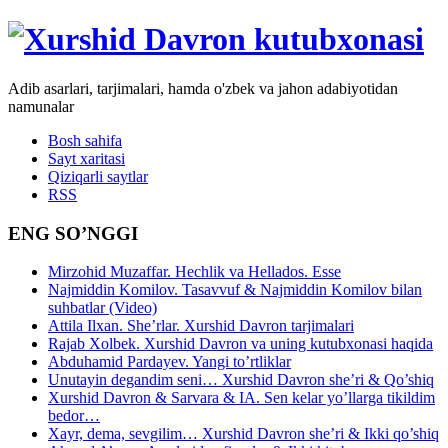
Adib asarlari, tarjimalari, hamda o'zbek va jahon adabiyotidan
namunalar
Bosh sahifa
Sayt xaritasi
Qiziqarli saytlar
RSS
ENG SO’NGGI
Mirzohid Muzaffar. Hechlik va Hellados. Esse
Najmiddin Komilov. Tasavvuf & Najmiddin Komilov bilan
suhbatlar (Video)
Attila Ilxan. She’rlar. Xurshid Davron tarjimalari
Rajab Xolbek. Xurshid Davron va uning kutubxonasi haqida
Abduhamid Pardayev. Yangi to’rtliklar
Unutayin degandim seni… Xurshid Davron she’ri & Qo’shiq
Xurshid Davron & Sarvara & IA. Sen kelar yo’llarga tikildim
bedor…
Xayr, dema, sevgilim… Xurshid Davron she’ri & Ikki qo’shiq