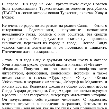
В апреле 1918 года на V-м Туркестанском съезде Советов
была провозглашена Туркестанская автономная республика,
(ТАССР) в состав которой вошли Туркестан, включая Хиву и
Бухару.
Не очень то радостно встретили на родине Саида — беглого
каторжника. Родственники, напуганные появлением
нежеланного гостя, боялись с ним общаться. Без средств
существования, без документов скитальцу пришлось
скрываться, переезжая из города в город… Вскоре Саиду
удалось сделать документы и он поселился в Ташкенте.
Постепенно жизнь наладилась…
Летом 1918 года Саид с друзьями открыл школу в махалле
Укчи в здании русско-туземной школы и назвал её «Ватан» —
«Родина». Попутно он занимался самообразованием:
литературой, философией, экономикой, историей, а также
писал статьи в газетах «Турк сузи», «Учкун», «Кизил
Узбекистан» в журналах «Аланга», «Маориф ва Маданият» и
многих других. Коллектив школы на общем собрании избрал
Саида Ахрари директором. Саид Ахрари полностью окунулся
в работу. Он вел географию, литературу, математику, историю.
Он почувствовал себя нужным человеком. С гордостью,
отмечая перемены в поведении вчерашних, безграмотных
мальчишек Саид видел, как на его глазах они превращались в