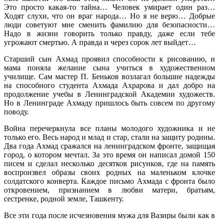
Это просто какая-то тайна… Человек умирает один раз…
Ходят слухи, что он враг народа… Но я не верю… Добрые
люди советуют мне сменить фамилию для безопасности…
Надо в жизни говорить только правду, даже если тебе
угрожают смертью. А правда и через сорок лет выйдет…
Старший сын Ахмад проявил способности к рисованию, и
мама поняла желание сына учиться в художественном
училище. Сам мастер П. Беньков возлагал большие надежды
на способного студента Ахмада Ахрарова и дал добро на
продолжение учебы в Ленинградской Академии художеств.
Но в Ленинграде Ахмаду пришлось быть совсем по другому
поводу.
Война перечеркнула все планы молодого художника и не
только его. Весь народ и млад и стар, стали на защиту родины.
Два года Ахмад сражался на ленинградском фронте, защищая
город, о котором мечтал. За это время он написал домой 150
писем и сделал несколько десятков рисунков, где на память
воспроизвел образы своих родных на маленьком клочке
солдатского конверта. Каждое письмо Ахмада с фронта было
откровением, признанием в любви матери, братьям,
сестренке, родной земле, Ташкенту.
Все эти года после исчезновения мужа для Вазиры были как в