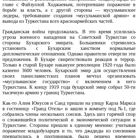
главе с Файзуллой Ходжаевым, потерпевшие поражение в
борьбе за власть, а с другой стороны — мусульманские
лидеры, требовавшие создания «мусульманской армии» и
вывода из Туркестана всех красноармейских частей.
Гражданская война продолжалась. В это время усилилась
угроза военного нападения на Советский Туркестан со
стороны Бухарского эмирата. Большевики стремились
установить с Бухарским ханством нормальные
дипломатические отношения. Однако правители отвергли эти
предложения. В Бухаре свирепствовали реакция и террор.
Только в старой Бухаре накануне революции 1920 года было
казнено 3600 человек. Бухарский эмир для осуществления
своих панисламистских планов мечтал организовать
«мусульманское государство» с включением в него
Туркестана. К концу 1919 года бухарский эмир собрал 50-ти
тысячную армию у границ Туркестана.
Как-то Алим Юнусов и Саид пришли на улицу Карла Маркса
в гостиницу «Гранд Отель» и зашли в комнату под №1, где
собрались члены нескольких союзов. Здесь шел горячий спор
о сложившейся политической и экономической ситуации в
Туркестане. Стороны пришли к единому мнению: учитывая
поражение младобухарцев и то, что джадиды из союзников
превратились в противников, было решено временно