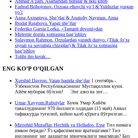
Ahmad A’zam. Asarlaridan fiqralar & Ikki kitob
Farhod Bobojonov. Orzuga eltuvchi yo‘l & Yulduzlar yurgan
yo`l
Anna Axmatova. She’rlar & Anatoliy Nayman. Anna
Ibodat Rajabova. Yangi she’rlar
Federiko Garsia Lorka. «Tamarit devoni»dan
Mirtemir domla xotirasiga bag’ishlov
Sulaymon Rahmon. Orzulardan yaratdi dunyo. (Tilak Jo’ra
siyrati va suvratiga chizgilar) & Tilak Jo’ra xotirasiga
bag’ishlov
Tolibi ilm kerak…
ENG KO’P O’QILGAN
Xurshid Davron. Vatan haqida she’rlar
1 сентябрь -
Ўзбекистон Республикасининг Мустақиллик куни.
Айём муборак бўлсин! Энг азиз ва энг…
Umar Xayyom.Ruboiylar
Буюк Умар Хайём
таваллудининг 970 йиллиги олдидан (15 май) Аввал
тафаккурда туғилиб, кейин қалб қўрига йўғрилган…
Mirzohid Muzaffar. Hechlik va Hellados. Esse
Тил нимага
имкон беради? Ўз қафасимизни яратишгами? Тил
инсоннинг энг даҳшатли эринчоқлиги эмасмиди? Биз