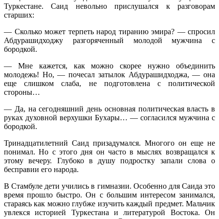
Туркестане. Саид невольно прислушался к разговорам
старших:
— Сколько может терпеть народ тиранию эмира? — спросил
Абдурашидходжу разгоряченный молодой мужчина с
бородкой.
— Мне кажется, как можно скорее нужно объединить
молодежь! Но, — почесал затылок Абдурашидходжа, — она
еще слишком слаба, не подготовлена с политической
стороны…
— Да, на сегодняшний день основная политическая власть в
руках духовной верхушки Бухары… — согласился мужчина с
бородкой.
Тринадцатилетний Саид призадумался. Многого он еще не
понимал. Но с этого дня он часто в мыслях возвращался к
этому вечеру. Глубоко в душу подростку запали слова о
бесправии его народа.
В Стамбуле дети учились в гимназии. Особенно для Саида это
время прошло быстро. Он с большим интересом занимался,
стараясь как можно глубже изучить каждый предмет. Мальчик
увлекся историей Туркестана и литературой Востока. Он