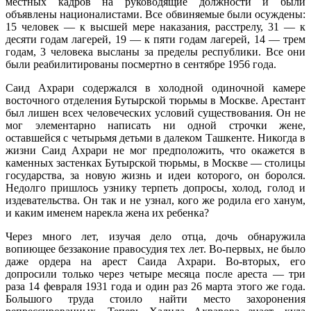
местных кадров на руководящие должности и были
объявлены националистами. Все обвиняемые были осуждены:
15 человек — к высшей мере наказания, расстрелу, 31 — к
десяти годам лагерей, 19 — к пяти годам лагерей, 14 — трем
годам, 3 человека высланы за пределы республики. Все они
были реабилитированы посмертно в сентябре 1956 года.
Саид Ахрари содержался в холодной одиночной камере
восточного отделения Бутырской тюрьмы в Москве. Арестант
был лишен всех человеческих условий существования. Он не
мог элементарно написать ни одной строчки жене,
оставшейся с четырьмя детьми в далеком Ташкенте. Никогда в
жизни Саид Ахрари не мог предположить, что окажется в
каменных застенках Бутырской тюрьмы, в Москве — столицы
государства, за новую жизнь и идеи которого, он боролся.
Недолго пришлось узнику терпеть допросы, холод, голод и
издевательства. Он так и не узнал, кого же родила его ханум,
и каким именем нарекла жена их ребенка?
Через много лет, изучая дело отца, дочь обнаружила
вопиющее беззаконие правосудия тех лет. Во-первых, не было
даже ордера на арест Саида Ахрари. Во-вторых, его
допросили только через четыре месяца после ареста — три
раза 14 февраля 1931 года и один раз 26 марта этого же года.
Большого труда стоило найти место захоронения