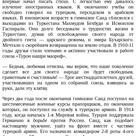
впервые начал писать стихи. С легкостью ему давалось
изучение иностранных языков. К окончанию учебы он
свободно говорил на турецком, персидском и арабском
языках. В юношеском возрасте в гимназии Саид сблизился с
выходцами из Туркестана Махмудом Бехбуди и Исмоилом
Гаспирали. Они долго беседовали о трудностях жизни в
Туркестане, думая об освобождении своего народа от
двойного гнета — царского режима, и эмира Бухарского.
Мечтали о скорейшем возвращении на землю отцов. В 1910-11
годы друзья стали членами и активно участвовали в работе
союза «Турон нашри маориф».
— Бедная, любимая отчизна, мы верим, что наше поколение
сделает все для своего народа: он будет свободным,
грамотным и счастливым! — Трое шестнадцатилетних друзей,
участвовавших на одном из собраний союза, взявшись за
руки, дали эту клятву.
Через два года после окончания гимназии Саид поступил на
шестимесячные военные курсы прапорщиков, по окончании
которых, он поступил на службу в турецкую армию. В 1914
году, когда началась 1-я Мировая война, Турция поддержала
Германию в борьбе против России. Саид, как подобает
настоящему мужчине, ушёл на фронт вместе с частями
турецкой армии. Его назначили командиром 2-й роты 4-ого