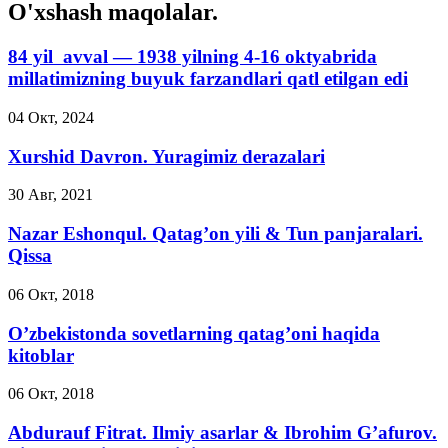
O'xshash maqolalar.
84 yil avval — 1938 yilning 4-16 oktyabrida
millatimizning buyuk farzandlari qatl etilgan edi
04 Окт, 2024
Xurshid Davron. Yuragimiz derazalari
30 Авг, 2021
Nazar Eshonqul. Qatag’on yili & Tun panjaralari.
Qissa
06 Окт, 2018
O’zbekistonda sovetlarning qatag’oni haqida
kitoblar
06 Окт, 2018
Abdurauf Fitrat. Ilmiy asarlar & Ibrohim G’afurov.