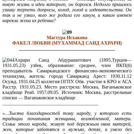
новую жизнь и идеи которого, он боролся. Недолго пришлось
узнику терпеть допросы, холод, голод и издевательства. Он
так и не узнал, кого же родила его ханум, и каким именем
нарекла жена их ребенка?
Мастура Исхакова
ФАКЕЛ ЛЮБВИ (МУХАММАД САИД АХРАРИ)
________________________________________
Ахрари Саид Абдурашитович (1895,Турция—
1931.05.23) узбек, образование: среднее, член ВКП(б)
преподаватель Самаркандского финансово-экономического
техникума, житель: города Самарканд Арест: 1930.11.12
Осужд. 1931.04.25 коллегия ОГПУ. Обв. участие в КРО и АСА
Расстр. 1931.05.23. Место расстрела: Москва, Ваганьковское
кладбище Реаб. 1957.09.05. Источник: Москва, расстрельные
списки — Ваганьковское кладбище
________________________________________
«…Тысяча благодарностей тому народу, у которого есть
традиции почитания женщины, возлюбленной, матери.
Семьи этого народа, живут под бережным оком матерей,
жен, которые заботятся о мужьях, детях, и умело без