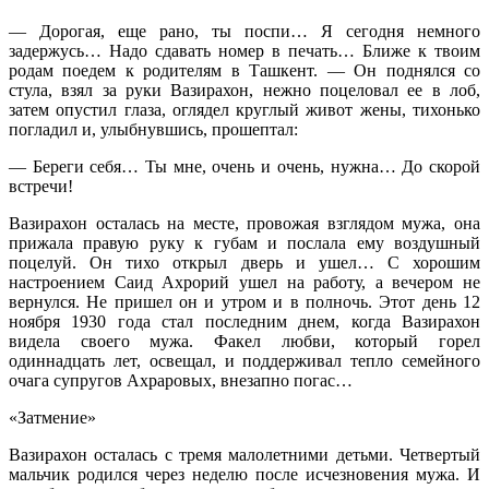
— Дорогая, еще рано, ты поспи… Я сегодня немного
задержусь… Надо сдавать номер в печать… Ближе к твоим
родам поедем к родителям в Ташкент. — Он поднялся со
стула, взял за руки Вазирахон, нежно поцеловал ее в лоб,
затем опустил глаза, оглядел круглый живот жены, тихонько
погладил и, улыбнувшись, прошептал:
— Береги себя… Ты мне, очень и очень, нужна… До скорой
встречи!
Вазирахон осталась на месте, провожая взглядом мужа, она
прижала правую руку к губам и послала ему воздушный
поцелуй. Он тихо открыл дверь и ушел… С хорошим
настроением Саид Ахрорий ушел на работу, а вечером не
вернулся. Не пришел он и утром и в полночь. Этот день 12
ноября 1930 года стал последним днем, когда Вазирахон
видела своего мужа. Факел любви, который горел
одиннадцать лет, освещал, и поддерживал тепло семейного
очага супругов Ахраровых, внезапно погас…
«Затмение»
Вазирахон осталась с тремя малолетними детьми. Четвертый
мальчик родился через неделю после исчезновения мужа. И