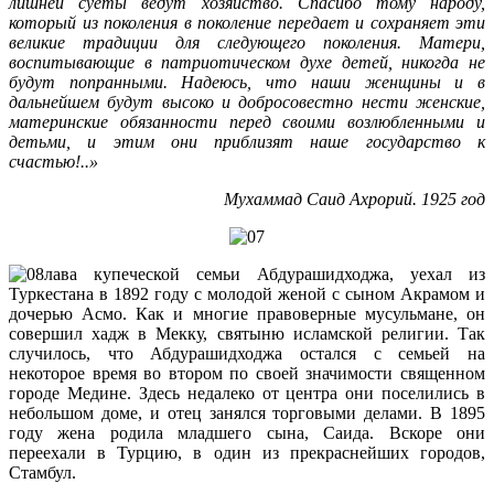
лишней суеты ведут хозяйство. Спасибо тому народу,
который из поколения в поколение передает и сохраняет эти
великие традиции для следующего поколения. Матери,
воспитывающие в патриотическом духе детей, никогда не
будут попранными. Надеюсь, что наши женщины и в
дальнейшем будут высоко и добросовестно нести женские,
материнские обязанности перед своими возлюбленными и
детьми, и этим они приблизят наше государство к
счастью!..»
Мухаммад Саид Ахрорий. 1925 год
лава купеческой семьи Абдурашидходжа, уехал из
Туркестана в 1892 году с молодой женой с сыном Акрамом и
дочерью Асмо. Как и многие правоверные мусульмане, он
совершил хадж в Мекку, святыню исламской религии. Так
случилось, что Абдурашидходжа остался с семьей на
некоторое время во втором по своей значимости священном
городе Медине. Здесь недалеко от центра они поселились в
небольшом доме, и отец занялся торговыми делами. В 1895
году жена родила младшего сына, Саида. Вскоре они
переехали в Турцию, в один из прекраснейших городов,
Стамбул.