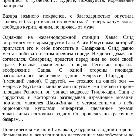
прятаться в туалетной… Курите, пожалуйста, нормальные
папиросы…
Вазира немного покраснев, с благодарностью опустила
голову, и быстро вышла из комнаты. И теперь ханум могла
свободно курить чилим, не прячась от мужа.
Однажды на железнодорожной станции Хавас Саид
встретился со старым другом Гази Алим Юнусовым, который
пригласил его к себе погостить в Самарканд. Саид давно
мечтал побывать в этом древнем городе. Не долго думая, он
согласился. Самарканд предстал перед ним во всей своей
красе. Большая, оживленная площадь Регистан поразила
воображение Саида. С одной стороны площади
расположилось величавое здание медрессе Шир-дор —
(имеющий львов). С другой, — стоящее на одной оси —
медрессе Улугбека с минаретами по углам. На третьей стороне
площади Регистан, он увидел медрессе Тилля-кари. Саид с
гордостью и восторгом разглядывал изразцовые мозаики
порталов мавзолея Шахи-Зинда, с устремленными в небо
бирюзовыми куполами минаретов, сделанные руками
талантливых восточных зодчих. Он прошелся по красочным
базарам…
Политическая жизнь в Самарканде бурлила: с одной стороны
большевики и революционно настроенные младобухарцы во