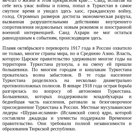
мечтал о жизни в этом прекрасном крае… Саид, испытав на
себе весь ужас войны и плена, попал в Туркестан в самое
смутное время и увидел здесь хаос, гражданскую войну,
голод. Огромных размеров достигла экономическая разруха,
вызванная разрушительными действиями внутреннего
сопротивления недовольных новым режимом и иностранной
военной интервенцией. Саид Ахрари не мог остаться
равнодушным к событиям, происходящим здесь.
Пламя октябрьского переворота 1917 года в России охватило
не только, многие страны мира, но и Среднюю Азию. Власть,
которую Царское правительство удерживало многие годы на
территории Туркестана рухнула, а на смену ей пришли
большевики. По многим городам и кишлакам Туркестана
прокатилась волна забастовок. В те годы население
Туркестана разделилось на несколько диаметрально
противоположных полюсов. В январе 1918 года острая борьба
разгорелась по вопросу об автономии Туркестана.
Большевики, которых поддерживали младобухарцы и
беднейшая часть населения, ратовали за безоговорочное
присоединение Туркестана к России. Местные мусульманские
лидеры «Шураи-исламия» (Исламский союз) ядро, которой
составляли джадиды и улемисты поддержали Временное
правительство. Они требовали полной независимости и
образования Тюркской республики.