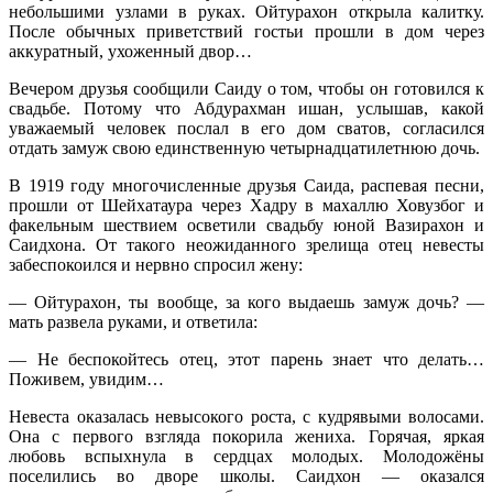
небольшими узлами в руках. Ойтурахон открыла калитку.
После обычных приветствий гостьи прошли в дом через
аккуратный, ухоженный двор…
Вечером друзья сообщили Саиду о том, чтобы он готовился к
свадьбе. Потому что Абдурахман ишан, услышав, какой
уважаемый человек послал в его дом сватов, согласился
отдать замуж свою единственную четырнадцатилетнюю дочь.
В 1919 году многочисленные друзья Саида, распевая песни,
прошли от Шейхатаура через Хадру в махаллю Ховузбог и
факельным шествием осветили свадьбу юной Вазирахон и
Саидхона. От такого неожиданного зрелища отец невесты
забеспокоился и нервно спросил жену:
— Ойтурахон, ты вообще, за кого выдаешь замуж дочь? —
мать развела руками, и ответила:
— Не беспокойтесь отец, этот парень знает что делать…
Поживем, увидим…
Невеста оказалась невысокого роста, с кудрявыми волосами.
Она с первого взгляда покорила жениха. Горячая, яркая
любовь вспыхнула в сердцах молодых. Молодожёны
поселились во дворе школы. Саидхон — оказался