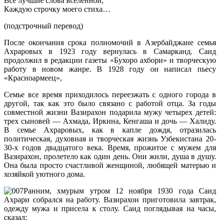
Все лучшие слова вселенной,
Каждую строчку моего стиха…
(подстрочный перевод)
После окончания срока полномочий в Азербайджане семья
Ахраровых в 1923 году вернулась в Самарканд. Саид
продолжил в редакции газеты «Бухоро ахбори» и творческую
работу в новом жанре. В 1928 году он написал пьесу
«Красноармеец»,
Семье все время приходилось переезжать с одного города в
другой, так как это было связано с работой отца. За годы
совместной жизни Вазирахон подарила мужу четырех детей:
трех сыновей — Ахмада, Иркина, Кенгаша и дочь — Халиду.
В семье Ахраровых, как в капле дождя, отразилась
политическая, духовная и творческая жизнь Узбекистана 20-
30-х годов двадцатого века. Время, прожитое с мужем для
Вазирахон, пролетело как один день. Они жили, душа в душу.
Она была просто счастливой женщиной, любящей матерью и
хозяйкой уютного дома.
Ранним, хмурым утром 12 ноября 1930 года Саид
Ахрари собрался на работу. Вазирахон приготовила завтрак,
одежду мужа и присела к столу. Саид поглядывая на часы,
сказал: