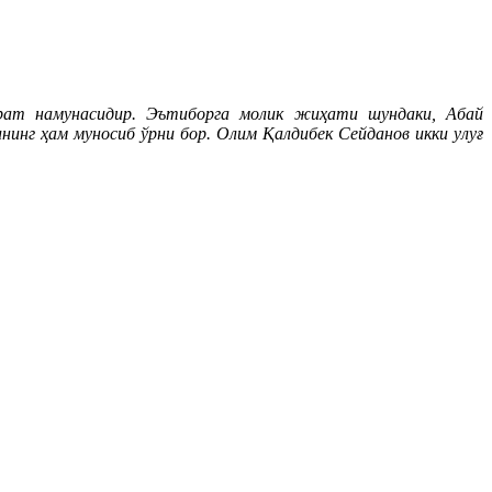
брат намунасидир. Эътиборга молик жиҳати шундаки, Абай
г ҳам муносиб ўрни бор. Олим Қалдибек Сейданов икки улуғ