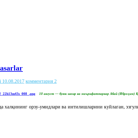
asarlar
i
10.08.2017
комментария 2
10 август — буюк шоир ва маърифатпарвар Абай (Иброҳим) Қ
 халқининг орзу-умидлари ва интилишларини куйлаган, эзгули