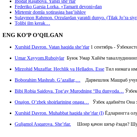
Ibodat Rajabova. Yangi she’rlar
Federiko Garsia Lorka. «Tamarit devoni»dan
Mirtemir domla xotirasiga bag’ishlov
Sulaymon Rahmon. Orzulardan yaratdi dunyo. (Tilak Jo’ra siyrati
Tolibi ilm kerak…
ENG KO’P O’QILGAN
Xurshid Davron. Vatan haqida she’rlar
1 сентябрь - Ўзбекис
Umar Xayyom.Ruboiylar
Буюк Умар Хайём таваллудининг 
Mirzohid Muzaffar. Hechlik va Hellados. Esse
Тил нимага им
Boborahim Mashrab. G’azallar,…
Дарвешлик Машраб учун ш
Bibi Robia Saidova. Tog‘ay Murodning “Bu dunyoda…
Ўзбек
Onajon. O’zbek shoirlarining onaga…
Ўзбек адабиёти Она ҳ
Xurshid Davron. Muhabbat haqida she’rlar (I)
Ёдларингга ол
Guljamol Asqarova. She’rlar.
Шоир қачон шеър ёзади? Шу с