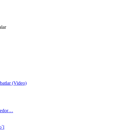
alar
atlar (Video)
 bedor…
o`l