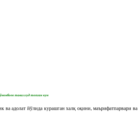
ўнонбоев таваллуд топган кун
к ва адолат йўлида курашган халқ оқини, маърифатпарвари ва