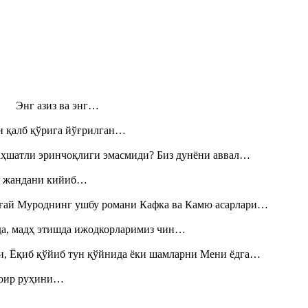
н! Энг азиз ва энг…
н қалб қўрига йўғрилган…
аҳшатли эринчоқлиги эмасмиди? Биз дунёни аввал…
», жандани кийиб…
Тоғай Муроднинг ушбу романи Кафка ва Камю асарлари…
шда, мадҳ этишда ижодкорларимиз чин…
и, Ёқиб қўйиб тун қўйнида ёки шамларни Мени ёдга…
шоир руҳини…