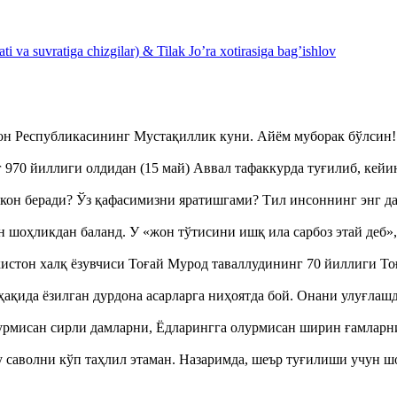
 va suvratiga chizgilar) & Tilak Jo’ra xotirasiga bag’ishlov
тон Республикасининг Мустақиллик куни. Айём муборак бўлси
970 йиллиги олдидан (15 май) Аввал тафаккурда туғилиб, кейи
кон беради? Ўз қафасимизни яратишгами? Тил инсоннинг энг д
оҳликдан баланд. У «жон тўтисини ишқ ила сарбоз этай деб
истон халқ ёзувчиси Тоғай Мурод таваллудининг 70 йиллиги 
ақида ёзилган дурдона асарларга ниҳоятда бой. Онани улуғла
урмисан сирли дамларни, Ёдларингга олурмисан ширин ғамларн
аволни кўп таҳлил этаман. Назаримда, шеър туғилиши учун 