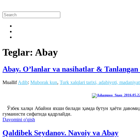
Teglar: Abay
Abay. O’lanlar va nasihatlar & Tanlangan 
Muallif
Adib
:
Muborak kun
,
Turk xalqlari tarixi, adabiyoti, madaniyat
Ўзбек халқи Абайни яхши билади ҳамда бутун ҳаёти давомида
гуманисти сифатида қадрлайди.
Davomini o'qish
Qaldibek Seydanov. Navoiy va Abay