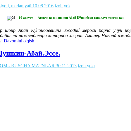
biyoti, madaniyati
10.08.2016
izoh yo'q
10 август — Атоқли қозоқ шоири Абай Қўнонбоев таваллуд топган кун
ар шоир Абай Қўнонбоевнинг ижодий мероси барча учун и
абиёти намояндалари қаторида ҳазрат Алишер Навоий ижодинин
и.
Davomini o'qish
-Пушкин-Абай.Эссе.
ОМ - RUSCHA MATNLAR
30.11.2013
izoh yo'q