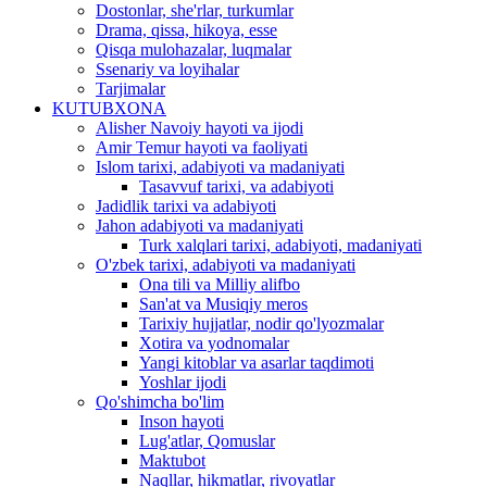
Dostonlar, she'rlar, turkumlar
Drama, qissa, hikoya, esse
Qisqa mulohazalar, luqmalar
Ssenariy va loyihalar
Tarjimalar
KUTUBXONA
Alisher Navoiy hayoti va ijodi
Amir Temur hayoti va faoliyati
Islom tarixi, adabiyoti va madaniyati
Tasavvuf tarixi, va adabiyoti
Jadidlik tarixi va adabiyoti
Jahon adabiyoti va madaniyati
Turk xalqlari tarixi, adabiyoti, madaniyati
O'zbek tarixi, adabiyoti va madaniyati
Ona tili va Milliy alifbo
San'at va Musiqiy meros
Tarixiy hujjatlar, nodir qo'lyozmalar
Xotira va yodnomalar
Yangi kitoblar va asarlar taqdimoti
Yoshlar ijodi
Qo'shimcha bo'lim
Inson hayoti
Lug'atlar, Qomuslar
Maktubot
Naqllar, hikmatlar, rivoyatlar