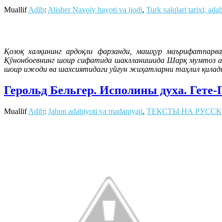
Muallif
Adib
:
Alisher Navoiy hayoti va ijodi
,
Turk xalqlari tarixi, ada
Қозоқ халқининг ардоқли фарзанди, машҳур маърифатпарв
Қўнонбоевнинг шоир сифатида шаклланишида Шарқ мумтоз ад
шоир ижоди ва шахсиятидаги уйғун жиҳатларни таҳлил қилад
Герольд Бельгер. Исполины духа. Гете
Muallif
Adib
:
Jahon adabiyoti va madaniyati
,
ТЕКСТЫ НА РУССК