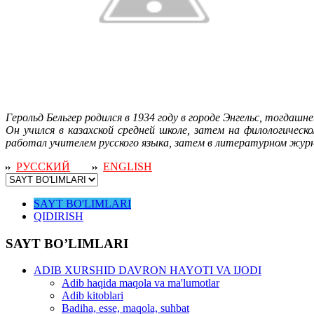
Герольд Бельгер родился в 1934 году в городе Энгельс, тогдаш
Он учился в казахской средней школе, затем на филологиче
работал учителем русского языка, затем в литературном журн
РУССКИЙ
ENGLISH
SAYT BO'LIMLARI
QIDIRISH
SAYT BO’LIMLARI
ADIB XURSHID DAVRON HAYOTI VA IJODI
Adib haqida maqola va ma'lumotlar
Adib kitoblari
Badiha, esse, maqola, suhbat