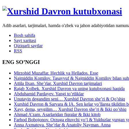
Adib asarlari, tarjimalari, hamda o'zbek va jahon adabiyotidan namun
Bosh sahifa
Sayt xaritasi
Qiziqarli saytlar
RSS
ENG SO’NGGI
Mirzohid Muzaffar. Hechlik va Hellados. Esse
Najmiddin Komilov. Tasavvuf & Najmiddin Komilov bilan suhb
Attila Ilxan. She’rlar. Xurshid Davron tarjimalari
Rajab Xolbek. Xurshid Davron va uning kutubxonasi haqida
Abduhamid Pardayev. Yangi to’rtliklar
Unutayin degandim seni… Xurshid Davron she’ri & Qo’shiq
Xurshid Davron & Sarvara & IA. Sen kelar yo’llarga tikildim
Xayr, dema, sevgilim… Xurshid Davron she’ri & Ikki qo’shiq
Ahmad A’zam. Asarlaridan fiqralar & Ikki kitob
Farhod Bobojonov. Orzuga eltuvchi yo‘l & Yulduzlar yurgan y
Anna Axmatova. She’rlar & Anatoliy Nayman. Anna