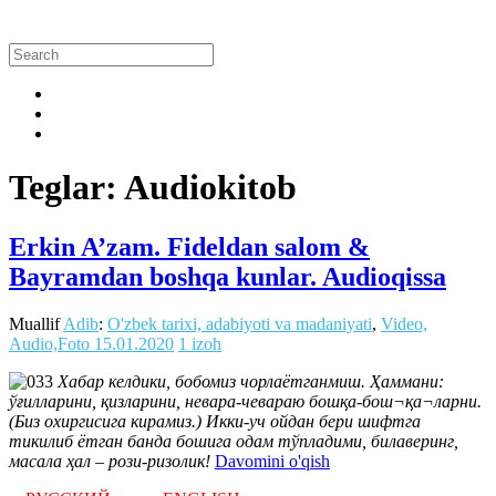
Teglar: Audiokitob
Erkin A’zam. Fideldan salom &
Bayramdan boshqa kunlar. Audioqissa
Muallif
Adib
:
O'zbek tarixi, adabiyoti va madaniyati
,
Video,
Audio,Foto
15.01.2020
1 izoh
Хабар келдики, бобомиз чорлаётганмиш. Ҳаммани:
ўғилларини, қизларини, невара-чевараю бошқа-бош¬қа¬ларни.
(Биз охиргисига кирамиз.) Икки-уч ойдан бери шифтга
тикилиб ётган банда бошига одам тўпладими, билаверинг,
масала ҳал – рози-ризолик!
Davomini o'qish