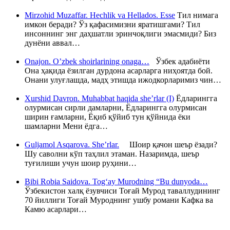
Mirzohid Muzaffar. Hechlik va Hellados. Esse
Тил нимага
имкон беради? Ўз қафасимизни яратишгами? Тил
инсоннинг энг даҳшатли эринчоқлиги эмасмиди? Биз
дунёни аввал…
Onajon. O’zbek shoirlarining onaga…
Ўзбек адабиёти
Она ҳақида ёзилган дурдона асарларга ниҳоятда бой.
Онани улуғлашда, мадҳ этишда ижодкорларимиз чин…
Xurshid Davron. Muhabbat haqida she’rlar (I)
Ёдларингга
олурмисан сирли дамларни, Ёдларингга олурмисан
ширин ғамларни, Ёқиб қўйиб тун қўйнида ёки
шамларни Мени ёдга…
Guljamol Asqarova. She’rlar.
Шоир қачон шеър ёзади?
Шу саволни кўп таҳлил этаман. Назаримда, шеър
туғилиши учун шоир руҳини…
Bibi Robia Saidova. Tog‘ay Murodning “Bu dunyoda…
Ўзбекистон халқ ёзувчиси Тоғай Мурод таваллудининг
70 йиллиги Тоғай Муроднинг ушбу романи Кафка ва
Камю асарлари…