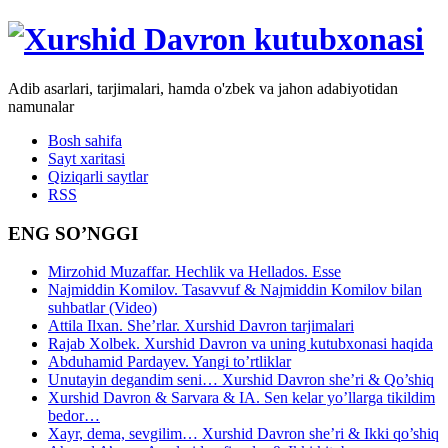
Adib asarlari, tarjimalari, hamda o'zbek va jahon adabiyotidan
namunalar
Bosh sahifa
Sayt xaritasi
Qiziqarli saytlar
RSS
ENG SO’NGGI
Mirzohid Muzaffar. Hechlik va Hellados. Esse
Najmiddin Komilov. Tasavvuf & Najmiddin Komilov bilan
suhbatlar (Video)
Attila Ilxan. She’rlar. Xurshid Davron tarjimalari
Rajab Xolbek. Xurshid Davron va uning kutubxonasi haqida
Abduhamid Pardayev. Yangi to’rtliklar
Unutayin degandim seni… Xurshid Davron she’ri & Qo’shiq
Xurshid Davron & Sarvara & IA. Sen kelar yo’llarga tikildim
bedor…
Xayr, dema, sevgilim… Xurshid Davron she’ri & Ikki qo’shiq