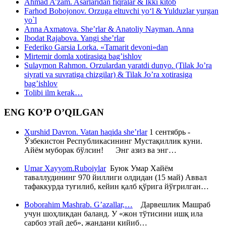
Ahmad A’zam. Asarlaridan fiqralar & Ikki kitob
Farhod Bobojonov. Orzuga eltuvchi yo‘l & Yulduzlar yurgan
yo`l
Anna Axmatova. She’rlar & Anatoliy Nayman. Anna
Ibodat Rajabova. Yangi she’rlar
Federiko Garsia Lorka. «Tamarit devoni»dan
Mirtemir domla xotirasiga bag’ishlov
Sulaymon Rahmon. Orzulardan yaratdi dunyo. (Tilak Jo’ra
siyrati va suvratiga chizgilar) & Tilak Jo’ra xotirasiga
bag’ishlov
Tolibi ilm kerak…
ENG KO’P O’QILGAN
Xurshid Davron. Vatan haqida she’rlar
1 сентябрь -
Ўзбекистон Республикасининг Мустақиллик куни.
Айём муборак бўлсин! Энг азиз ва энг…
Umar Xayyom.Ruboiylar
Буюк Умар Хайём
таваллудининг 970 йиллиги олдидан (15 май) Аввал
тафаккурда туғилиб, кейин қалб қўрига йўғрилган…
Boborahim Mashrab. G’azallar,…
Дарвешлик Машраб
учун шоҳликдан баланд. У «жон тўтисини ишқ ила
сарбоз этай деб», жандани кийиб…