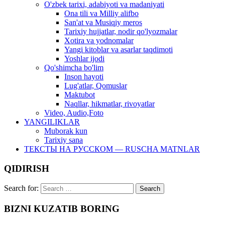
O'zbek tarixi, adabiyoti va madaniyati
Ona tili va Milliy alifbo
San'at va Musiqiy meros
Tarixiy hujjatlar, nodir qo'lyozmalar
Xotira va yodnomalar
Yangi kitoblar va asarlar taqdimoti
Yoshlar ijodi
Qo'shimcha bo'lim
Inson hayoti
Lug'atlar, Qomuslar
Maktubot
Naqllar, hikmatlar, rivoyatlar
Video, Audio,Foto
YANGILIKLAR
Muborak kun
Tarixiy sana
ТЕКСТЫ НА РУССКОМ — RUSCHA MATNLAR
QIDIRISH
Search for:
BIZNI KUZATIB BORING