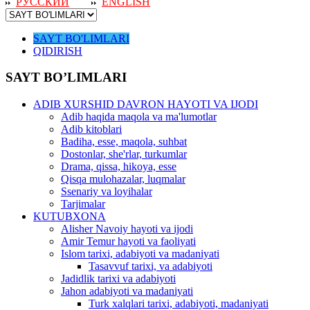
РУССКИЙ
ENGLISH
SAYT BO'LIMLARI
QIDIRISH
SAYT BO’LIMLARI
ADIB XURSHID DAVRON HAYOTI VA IJODI
Adib haqida maqola va ma'lumotlar
Adib kitoblari
Badiha, esse, maqola, suhbat
Dostonlar, she'rlar, turkumlar
Drama, qissa, hikoya, esse
Qisqa mulohazalar, luqmalar
Ssenariy va loyihalar
Tarjimalar
KUTUBXONA
Alisher Navoiy hayoti va ijodi
Amir Temur hayoti va faoliyati
Islom tarixi, adabiyoti va madaniyati
Tasavvuf tarixi, va adabiyoti
Jadidlik tarixi va adabiyoti
Jahon adabiyoti va madaniyati
Turk xalqlari tarixi, adabiyoti, madaniyati