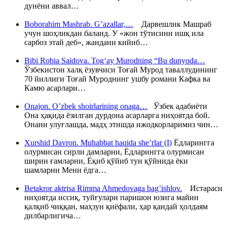
дунёни аввал…
Boborahim Mashrab. G’azallar,…
Дарвешлик Машраб
учун шоҳликдан баланд. У «жон тўтисини ишқ ила
сарбоз этай деб», жандани кийиб…
Bibi Robia Saidova. Tog‘ay Murodning “Bu dunyoda…
Ўзбекистон халқ ёзувчиси Тоғай Мурод таваллудининг
70 йиллиги Тоғай Муроднинг ушбу романи Кафка ва
Камю асарлари…
Onajon. O’zbek shoirlarining onaga…
Ўзбек адабиёти
Она ҳақида ёзилган дурдона асарларга ниҳоятда бой.
Онани улуғлашда, мадҳ этишда ижодкорларимиз чин…
Xurshid Davron. Muhabbat haqida she’rlar (I)
Ёдларингга
олурмисан сирли дамларни, Ёдларингга олурмисан
ширин ғамларни, Ёқиб қўйиб тун қўйнида ёки
шамларни Мени ёдга…
Betakror aktrisa Rimma Ahmedovaga bag’ishlov.
Истараси
ниҳоятда иссиқ, туйғулари паришон юзига майин
қалқиб чиққан, маҳзун қиёфали, ҳар қандай ҳолдаям
дилбарлигича…