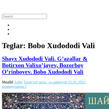
Teglar: Bobo Xudododi Vali
Shayx Xudododi Vali. G’azallar &
Botirxon Valixo’jayev, Bozorboy
O’rinboyev. Bobo Xudododi Vali
Muallif
Adib
:
Tasavvuf tarixi, va adabiyoti
02.05.2022
комментария 2