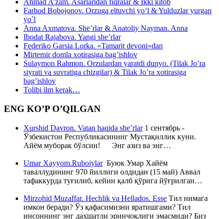
Ahmad A’zam. Asarlaridan fiqralar & Ikki kitob
Farhod Bobojonov. Orzuga eltuvchi yo‘l & Yulduzlar yurgan
yo`l
Anna Axmatova. She’rlar & Anatoliy Nayman. Anna
Ibodat Rajabova. Yangi she’rlar
Federiko Garsia Lorka. «Tamarit devoni»dan
Mirtemir domla xotirasiga bag’ishlov
Sulaymon Rahmon. Orzulardan yaratdi dunyo. (Tilak Jo’ra
siyrati va suvratiga chizgilar) & Tilak Jo’ra xotirasiga
bag’ishlov
Tolibi ilm kerak…
ENG KO’P O’QILGAN
Xurshid Davron. Vatan haqida she’rlar
1 сентябрь -
Ўзбекистон Республикасининг Мустақиллик куни.
Айём муборак бўлсин! Энг азиз ва энг…
Umar Xayyom.Ruboiylar
Буюк Умар Хайём
таваллудининг 970 йиллиги олдидан (15 май) Аввал
тафаккурда туғилиб, кейин қалб қўрига йўғрилган…
Mirzohid Muzaffar. Hechlik va Hellados. Esse
Тил нимага
имкон беради? Ўз қафасимизни яратишгами? Тил
инсоннинг энг даҳшатли эринчоқлиги эмасмиди? Биз