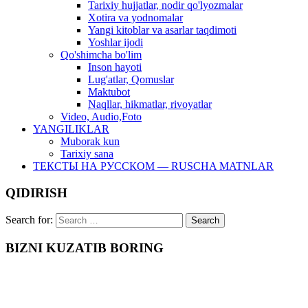
Tarixiy hujjatlar, nodir qo'lyozmalar
Xotira va yodnomalar
Yangi kitoblar va asarlar taqdimoti
Yoshlar ijodi
Qo'shimcha bo'lim
Inson hayoti
Lug'atlar, Qomuslar
Maktubot
Naqllar, hikmatlar, rivoyatlar
Video, Audio,Foto
YANGILIKLAR
Muborak kun
Tarixiy sana
ТЕКСТЫ НА РУССКОМ — RUSCHA MATNLAR
QIDIRISH
Search for:
BIZNI KUZATIB BORING