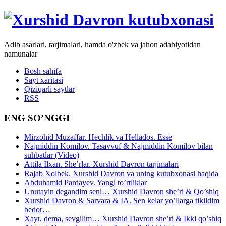
Adib asarlari, tarjimalari, hamda o'zbek va jahon adabiyotidan
namunalar
Bosh sahifa
Sayt xaritasi
Qiziqarli saytlar
RSS
ENG SO’NGGI
Mirzohid Muzaffar. Hechlik va Hellados. Esse
Najmiddin Komilov. Tasavvuf & Najmiddin Komilov bilan
suhbatlar (Video)
Attila Ilxan. She’rlar. Xurshid Davron tarjimalari
Rajab Xolbek. Xurshid Davron va uning kutubxonasi haqida
Abduhamid Pardayev. Yangi to’rtliklar
Unutayin degandim seni… Xurshid Davron she’ri & Qo’shiq
Xurshid Davron & Sarvara & IA. Sen kelar yo’llarga tikildim
bedor…
Xayr, dema, sevgilim… Xurshid Davron she’ri & Ikki qo’shiq