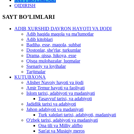
SAYT BO'LIMLARI
QIDIRISH
SAYT BO’LIMLARI
ADIB XURSHID DAVRON HAYOTI VA IJODI
Adib haqida maqola va ma'lumotlar
Adib kitoblari
Badiha, esse, maqola, suhbat
Dostonlar, she'rlar, turkumlar
Drama, qissa, hikoya, esse
Qisqa mulohazalar, luqmalar
Ssenariy va loyihalar
Tarjimalar
KUTUBXONA
Alisher Navoiy hayoti va ijodi
Amir Temur hayoti va faoliyati
Islom tarixi, adabiyoti va madaniyati
Tasavvuf tarixi, va adabiyoti
Jadidlik tarixi va adabiyoti
Jahon adabiyoti va madaniyati
Turk xalqlari tarixi, adabiyoti, madaniyati
O'zbek tarixi, adabiyoti va madaniyati
Ona tili va Milliy alifbo
San'at va Musiqiy meros