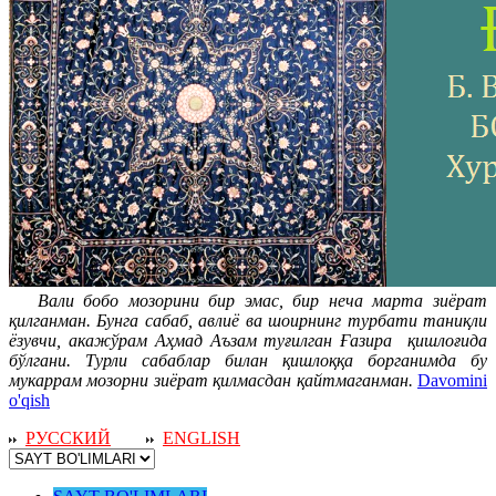
Вали бобо мозорини бир эмас, бир неча марта зиёрат
қилганман. Бунга сабаб, авлиё ва шоирнинг турбати таниқли
ёзувчи, акажўрам Аҳмад Аъзам туғилган Ғазира қишлоғида
бўлгани. Турли сабаблар билан қишлоққа борганимда бу
мукаррам мозорни зиёрат қилмасдан қайтмаганман.
Davomini
o'qish
РУССКИЙ
ENGLISH