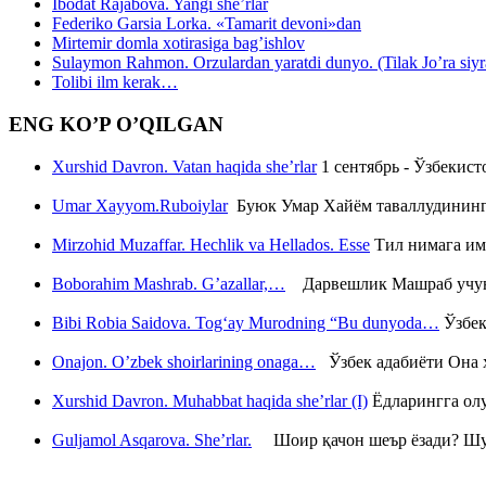
Ibodat Rajabova. Yangi she’rlar
Federiko Garsia Lorka. «Tamarit devoni»dan
Mirtemir domla xotirasiga bag’ishlov
Sulaymon Rahmon. Orzulardan yaratdi dunyo. (Tilak Jo’ra siyrati
Tolibi ilm kerak…
ENG KO’P O’QILGAN
Xurshid Davron. Vatan haqida she’rlar
1 сентябрь - Ўзбекис
Umar Xayyom.Ruboiylar
Буюк Умар Хайём таваллудининг 
Mirzohid Muzaffar. Hechlik va Hellados. Esse
Тил нимага им
Boborahim Mashrab. G’azallar,…
Дарвешлик Машраб учун ш
Bibi Robia Saidova. Tog‘ay Murodning “Bu dunyoda…
Ўзбек
Onajon. O’zbek shoirlarining onaga…
Ўзбек адабиёти Она ҳ
Xurshid Davron. Muhabbat haqida she’rlar (I)
Ёдларингга ол
Guljamol Asqarova. She’rlar.
Шоир қачон шеър ёзади? Шу с