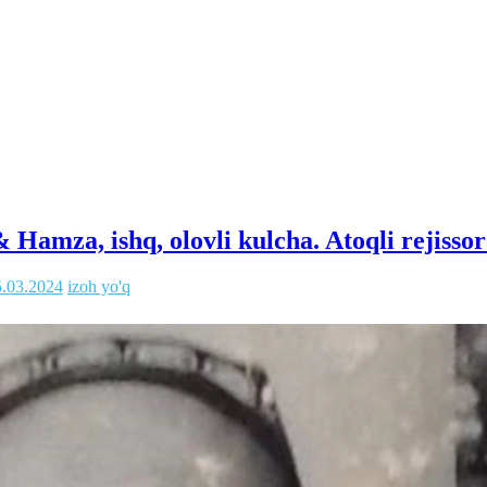
Hamza, ishq, olovli kulcha. Atoqli rejissor
5.03.2024
izoh yo'q