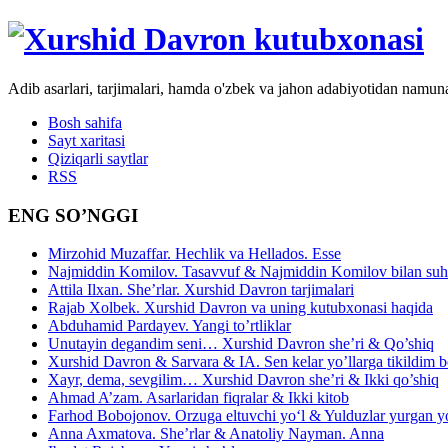
Adib asarlari, tarjimalari, hamda o'zbek va jahon adabiyotidan namun
Bosh sahifa
Sayt xaritasi
Qiziqarli saytlar
RSS
ENG SO’NGGI
Mirzohid Muzaffar. Hechlik va Hellados. Esse
Najmiddin Komilov. Tasavvuf & Najmiddin Komilov bilan suhb
Attila Ilxan. She’rlar. Xurshid Davron tarjimalari
Rajab Xolbek. Xurshid Davron va uning kutubxonasi haqida
Abduhamid Pardayev. Yangi to’rtliklar
Unutayin degandim seni… Xurshid Davron she’ri & Qo’shiq
Xurshid Davron & Sarvara & IA. Sen kelar yo’llarga tikildim
Xayr, dema, sevgilim… Xurshid Davron she’ri & Ikki qo’shiq
Ahmad A’zam. Asarlaridan fiqralar & Ikki kitob
Farhod Bobojonov. Orzuga eltuvchi yo‘l & Yulduzlar yurgan y
Anna Axmatova. She’rlar & Anatoliy Nayman. Anna