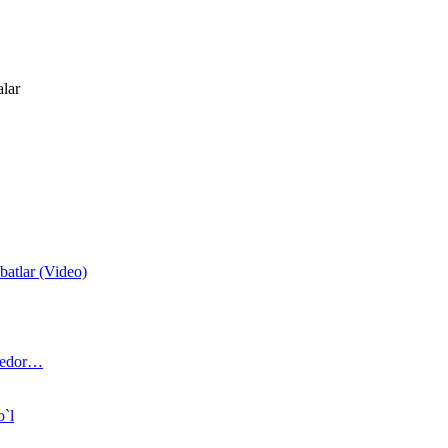
alar
atlar (Video)
 bedor…
o`l