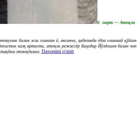
6 март — Атоқли
узлик билан эсга олинган ё, аксинча, ҳадеганда ёдга олинмай қўйган
бекистон халқ артисти, атоқли режиссёр Баҳодир Йўлдошев билан чоп
Davomini o'qish
а тақдим этмоқдамиз.