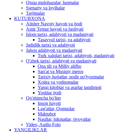
Qisqa mulohazalar, luqmalar
Ssenariy va loyihalar
Tarjimalar
KUTUBXONA
Alisher Navoiy hayoti va ijodi
Amir Temur hayoti va faoliyati
Islom tarixi, adabiyoti va madaniyati
Tasavvuf tarixi, va adabiyoti
Jadidlik tarixi va adabiyoti
Jahon adabiyoti va madaniyati
Turk xalqlari tarixi, adabiyoti, madaniyati
O'zbek tarixi, adabiyoti va madaniyati
Ona tili va Milliy alifbo
San'at va Musiqiy meros
Tarixiy hujjatlar, nodir qo'lyozmalar
Xotira va yodnomalar
Yangi kitoblar va asarlar taqdimoti
Yoshlar ijodi
Qo'shimcha bo'lim
Inson hayoti
Lug'atlar, Qomuslar
Maktubot
Naqllar, hikmatlar, rivoyatlar
Video, Audio,Foto
YANGILIKLAR