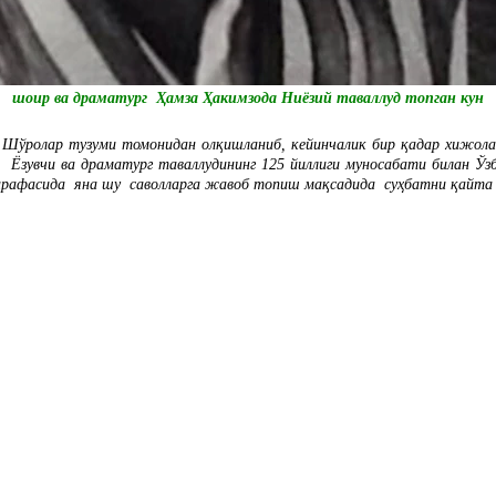
шоир ва драматург Ҳамза Ҳакимзода Ниёзий таваллуд топган кун
 Шўролар тузуми томонидан олқишланиб, кейинчалик бир қадар хижолатом
? Ёзувчи ва драматург таваллудининг 125 йиллиги муносабати билан Ўз
ги арафасида яна шу саволларга жавоб топиш мақсадида суҳбатни қайт