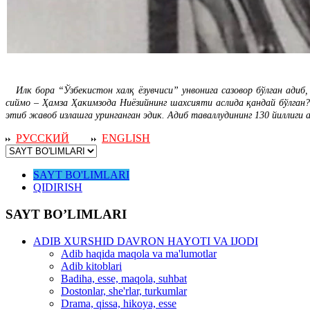
Илк бора “Ўзбекистон халқ ёзувчиси” унвонига сазовор бўлган адиб,
сиймо – Ҳамза Ҳакимзода Ниёзийнинг шахсияти аслида қандай бўлган
этиб жавоб излашга уринганган эдик. Адиб таваллудининг 130 йилли
РУССКИЙ
ENGLISH
SAYT BO'LIMLARI
QIDIRISH
SAYT BO’LIMLARI
ADIB XURSHID DAVRON HAYOTI VA IJODI
Adib haqida maqola va ma'lumotlar
Adib kitoblari
Badiha, esse, maqola, suhbat
Dostonlar, she'rlar, turkumlar
Drama, qissa, hikoya, esse