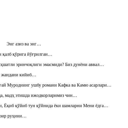
н! Энг азиз ва энг…
н қалб қўрига йўғрилган…
аҳшатли эринчоқлиги эмасмиди? Биз дунёни аввал…
», жандани кийиб…
Тоғай Муроднинг ушбу романи Кафка ва Камю асарлари…
шда, мадҳ этишда ижодкорларимиз чин…
и, Ёқиб қўйиб тун қўйнида ёки шамларни Мени ёдга…
шоир руҳини…