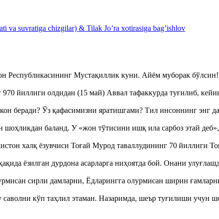
 va suvratiga chizgilar) & Tilak Jo’ra xotirasiga bag’ishlov
тон Республикасининг Мустақиллик куни. Айём муборак бўлси
970 йиллиги олдидан (15 май) Аввал тафаккурда туғилиб, кейи
кон беради? Ўз қафасимизни яратишгами? Тил инсоннинг энг д
оҳликдан баланд. У «жон тўтисини ишқ ила сарбоз этай деб
истон халқ ёзувчиси Тоғай Мурод таваллудининг 70 йиллиги 
ақида ёзилган дурдона асарларга ниҳоятда бой. Онани улуғла
урмисан сирли дамларни, Ёдларингга олурмисан ширин ғамларн
аволни кўп таҳлил этаман. Назаримда, шеър туғилиши учун 