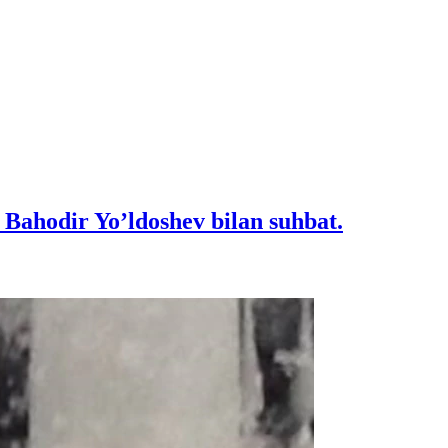
 Bahodir Yo’ldoshev bilan suhbat.