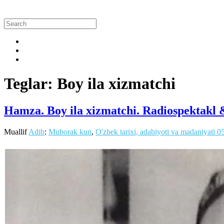
Teglar: Boy ila xizmatchi
Hamza. Boy ila xizmatchi. Radiospektakl & 
Muallif
Adib
:
Muborak kun
,
O'zbek tarixi, adabiyoti va madaniyati
0