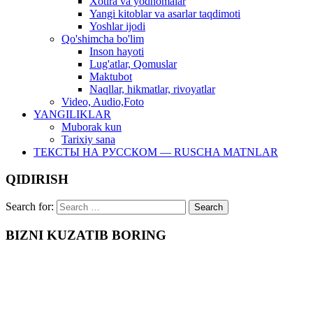
Xotira va yodnomalar
Yangi kitoblar va asarlar taqdimoti
Yoshlar ijodi
Qo'shimcha bo'lim
Inson hayoti
Lug'atlar, Qomuslar
Maktubot
Naqllar, hikmatlar, rivoyatlar
Video, Audio,Foto
YANGILIKLAR
Muborak kun
Tarixiy sana
ТЕКСТЫ НА РУССКОМ — RUSCHA MATNLAR
QIDIRISH
Search for:
BIZNI KUZATIB BORING