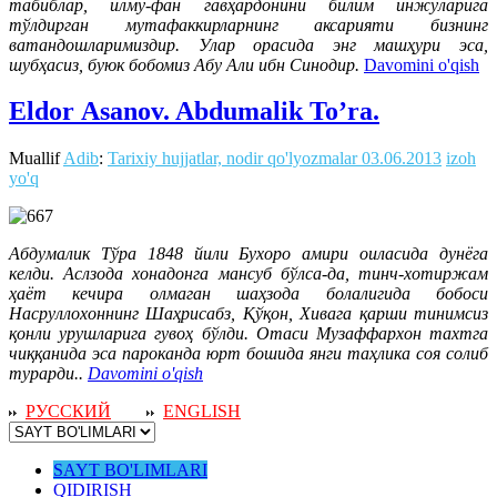
табиблар, илму-фан гавҳардонини билим инжуларига
тўлдирган мутафаккирларнинг аксарияти бизнинг
ватандошларимиздир. Улар орасида энг машҳури эса,
шубҳасиз, буюк бобомиз Абу Али ибн Синодир.
Davomini o'qish
Eldor Аsanov. Abdumalik To’ra.
Muallif
Adib
:
Tarixiy hujjatlar, nodir qo'lyozmalar
03.06.2013
izoh
yo'q
Абдумалик Тўра 1848 йили Бухоро амири оиласида дунёга
келди. Аслзода хонадонга мансуб бўлса-да, тинч-хотиржам
ҳаёт кечира олмаган шаҳзода болалигида бобоси
Насруллохоннинг Шаҳрисабз, Қўқон, Хивага қарши тинимсиз
қонли урушларига гувоҳ бўлди. Отаси Музаффархон тахтга
чиққанида эса пароканда юрт бошида янги таҳлика соя солиб
турарди..
Davomini o'qish
РУССКИЙ
ENGLISH
SAYT BO'LIMLARI
QIDIRISH