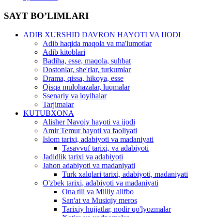
SAYT BO’LIMLARI
ADIB XURSHID DAVRON HAYOTI VA IJODI
Adib haqida maqola va ma'lumotlar
Adib kitoblari
Badiha, esse, maqola, suhbat
Dostonlar, she'rlar, turkumlar
Drama, qissa, hikoya, esse
Qisqa mulohazalar, luqmalar
Ssenariy va loyihalar
Tarjimalar
KUTUBXONA
Alisher Navoiy hayoti va ijodi
Amir Temur hayoti va faoliyati
Islom tarixi, adabiyoti va madaniyati
Tasavvuf tarixi, va adabiyoti
Jadidlik tarixi va adabiyoti
Jahon adabiyoti va madaniyati
Turk xalqlari tarixi, adabiyoti, madaniyati
O'zbek tarixi, adabiyoti va madaniyati
Ona tili va Milliy alifbo
San'at va Musiqiy meros
Tarixiy hujjatlar, nodir qo'lyozmalar