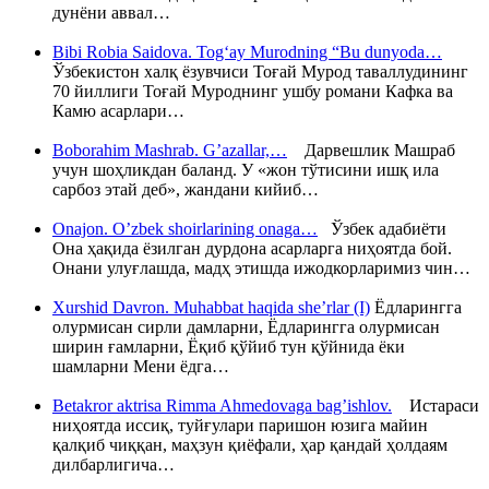
дунёни аввал…
Bibi Robia Saidova. Tog‘ay Murodning “Bu dunyoda…
Ўзбекистон халқ ёзувчиси Тоғай Мурод таваллудининг
70 йиллиги Тоғай Муроднинг ушбу романи Кафка ва
Камю асарлари…
Boborahim Mashrab. G’azallar,…
Дарвешлик Машраб
учун шоҳликдан баланд. У «жон тўтисини ишқ ила
сарбоз этай деб», жандани кийиб…
Onajon. O’zbek shoirlarining onaga…
Ўзбек адабиёти
Она ҳақида ёзилган дурдона асарларга ниҳоятда бой.
Онани улуғлашда, мадҳ этишда ижодкорларимиз чин…
Xurshid Davron. Muhabbat haqida she’rlar (I)
Ёдларингга
олурмисан сирли дамларни, Ёдларингга олурмисан
ширин ғамларни, Ёқиб қўйиб тун қўйнида ёки
шамларни Мени ёдга…
Betakror aktrisa Rimma Ahmedovaga bag’ishlov.
Истараси
ниҳоятда иссиқ, туйғулари паришон юзига майин
қалқиб чиққан, маҳзун қиёфали, ҳар қандай ҳолдаям
дилбарлигича…