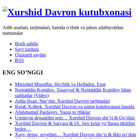
Adib asarlari, tarjimalari, hamda o'zbek va jahon adabiyotidan
namunalar
Bosh sahifa
Sayt xaritasi
Qiziqarli saytlar
RSS
ENG SO’NGGI
Mirzohid Muzaffar. Hechlik va Hellados. Esse
Najmiddin Komilov. Tasavvuf & Najmiddin Komilov bilan
suhbatlar (Video)
Attila Ilxan. She’rlar. Xurshid Davron tarjimalari
Rajab Xolbek. Xurshid Davron va uning kutubxonasi haqida
Abduhamid Pardayev. Yangi to’rtliklar
Unutayin degandim seni… Xurshid Davron she’ri & Qo’shiq
Xurshid Davron & Sarvara & IA. Sen kelar yo’llarga tikildim
bedor…
Xayr, dema, sevgilim… Xurshid Davron she’ri & Ikki qo’shiq