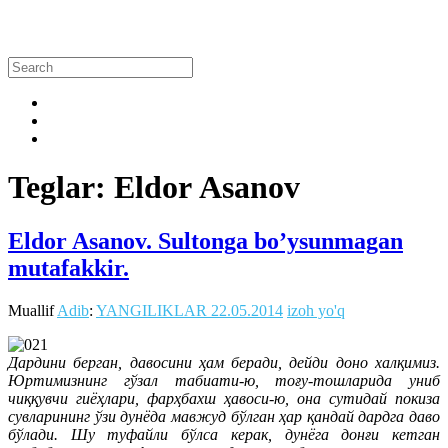
Teglar: Eldor Аsanov
Eldor Asanov. Sultonga bo’ysunmagan
mutafakkir.
Muallif
Adib
:
YANGILIKLAR
22.05.2014
izoh yo'q
Дардини берган, давосини ҳам беради, дейди доно халқимиз.
Юртимизнинг гўзал табиати-ю, тоғу-тошларида униб
чиққувчи гиёҳлари, фарҳбахш ҳавоси-ю, она сутидай покиза
сувларининг ўзи дунёда мавжуд бўлган ҳар қандай дардга даво
бўлади. Шу туфайли бўлса керак, дунёга донғи кетган