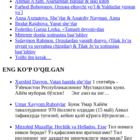
Ahmad A’zam. Asarlaridan fiqralar & Ikki kitob
Farhod Bobojonov. Orzuga eltuvchi yo‘l & Yulduzlar yurgan
yo`l
Anna Axmatova. She’rlar & Anatoliy Nayman. Anna
Ibodat Rajabova. Yangi she’rlar
Federiko Garsia Lorka. «Tamarit devoni»dan
Mirtemir domla xotirasiga bag’ishlov
Sulaymon Rahmon. Orzulardan yaratdi dunyo. (Tilak Jo’ra
siyrati va suvratiga chizgilar) & Tilak Jo’ra xotirasiga
bag’ishlov
Tolibi ilm kerak…
ENG KO’P O’QILGAN
Xurshid Davron. Vatan haqida she’rlar
1 сентябрь -
Ўзбекистон Республикасининг Мустақиллик куни.
Айём муборак бўлсин! Энг азиз ва энг…
Umar Xayyom.Ruboiylar
Буюк Умар Хайём
таваллудининг 970 йиллиги олдидан (15 май) Аввал
тафаккурда туғилиб, кейин қалб қўрига йўғрилган…
Mirzohid Muzaffar. Hechlik va Hellados. Esse
Тил нимага
имкон беради? Ўз қафасимизни яратишгами? Тил
инсоннинг энг даҳшатли эринчоқлиги эмасмиди? Биз