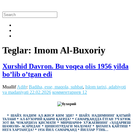
Teglar: Imom Al-Buxoriy
Xurshid Davron. Bu voqea olis 1956 yilda
bo’lib o’tgan edi
Muallif
Adib
:
Badiha, esse, maqola, suhbat
,
Islom tarixi, adabiyoti
va madaniyati
22.02.2026
комментариев 12
* ШАЙХ НАДИМ АЛ-ЖИСР КИМ ЭДИ? * ШАЙХ НАДИМНИНГ ҚАТЪИЙ
ТАЛАБИ * АЛ-БУХОРИЙ ҚАБРИ ҚАЕРДА? * САМАРҚАНДДА ЁТГАН УЧ БУЮК
ЗОТ ВА ЧОКАРДИЗА ҚИСМАТИ * МИРШАРИФ ХЎЖАЕВНИНГ «ҲОДАРВЕШ
ШАМОЛИ» АСАРИДАН *
НИШОПУРДАГИ МАЛОМАТ * ВАТАНГА ҚАЙТИШ *
НЕГА ХАРТАНГДА? * 1956 ЙИЛ. САМАРҚАНД * ЙИЛЛАР ЎТИБ…