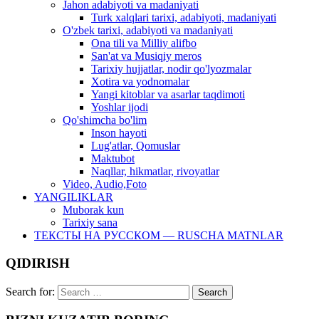
Jahon adabiyoti va madaniyati
Turk xalqlari tarixi, adabiyoti, madaniyati
O'zbek tarixi, adabiyoti va madaniyati
Ona tili va Milliy alifbo
San'at va Musiqiy meros
Tarixiy hujjatlar, nodir qo'lyozmalar
Xotira va yodnomalar
Yangi kitoblar va asarlar taqdimoti
Yoshlar ijodi
Qo'shimcha bo'lim
Inson hayoti
Lug'atlar, Qomuslar
Maktubot
Naqllar, hikmatlar, rivoyatlar
Video, Audio,Foto
YANGILIKLAR
Muborak kun
Tarixiy sana
ТЕКСТЫ НА РУССКОМ — RUSCHA MATNLAR
QIDIRISH
Search for: