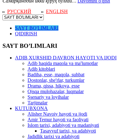
Самарқанддин икки қуруҳ бўлғай…
Davomini o'qish
РУССКИЙ
ENGLISH
SAYT BO'LIMLARI
QIDIRISH
SAYT BO’LIMLARI
ADIB XURSHID DAVRON HAYOTI VA IJODI
Adib haqida maqola va ma'lumotlar
Adib kitoblari
Badiha, esse, maqola, suhbat
Dostonlar, she'rlar, turkumlar
Drama, qissa, hikoya, esse
Qisqa mulohazalar, luqmalar
Ssenariy va loyihalar
Tarjimalar
KUTUBXONA
Alisher Navoiy hayoti va ijodi
Amir Temur hayoti va faoliyati
Islom tarixi, adabiyoti va madaniyati
Tasavvuf tarixi, va adabiyoti
Jadidlik tarixi va adabiyoti