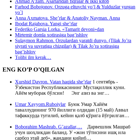
Ahmad A’zam. Asarlaridan fiqralar & Ikki kitob
Farhod Bobojonov. Orzuga eltuvchi yo‘l & Yulduzlar yurgan
yo`l
Anna Axmatova. She’rlar & Anatoliy Nayman. Anna
Ibodat Rajabova. Yangi she’rlar
Federiko Garsia Lorka. «Tamarit devoni»dan
Mirtemir domla xotirasiga bag’ishlov
Sulaymon Rahmon. Orzulardan yaratdi dunyo. (Tilak Jo’ra
siyrati va suvratiga chizgilar) & Tilak Jo’ra xotirasiga
bag’ishlov
Tolibi ilm kerak…
ENG KO’P O’QILGAN
Xurshid Davron. Vatan haqida she’rlar
1 сентябрь -
Ўзбекистон Республикасининг Мустақиллик куни.
Айём муборак бўлсин! Энг азиз ва энг…
Umar Xayyom.Ruboiylar
Буюк Умар Хайём
таваллудининг 970 йиллиги олдидан (15 май) Аввал
тафаккурда туғилиб, кейин қалб қўрига йўғрилган…
Boborahim Mashrab. G’azallar,…
Дарвешлик Машраб
учун шоҳликдан баланд. У «жон тўтисини ишқ ила
сарбоз этай деб», жандани кийиб…