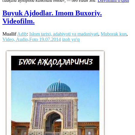
Davomini o'qish
сайқали Бухорода камолига етди», — деб ёзган эди.
Buyuk Ajdodlar. Imom Buxoriy.
Videofilm.
Muallif
Adib
:
Islom tarixi, adabiyoti va madaniyati
,
Muborak kun
,
Video, Audio,Foto
19.07.2014
izoh yo'q