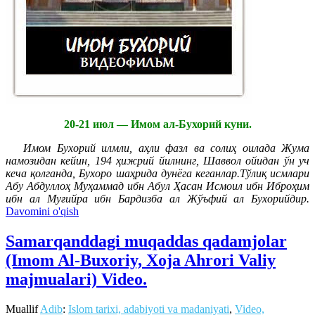
20-21 июл — Имом ал-Бухорий куни.
Имом Бухорий илмли, аҳли фазл ва солиҳ оилада Жума
намозидан кейин, 194 ҳижрий йилнинг, Шаввол ойидан ўн уч
кеча қолганда, Бухоро шаҳрида дунёга кеганлар.Тўлиқ исмлари
Абу Абдуллоҳ Муҳаммад ибн Абул Ҳасан Исмоил ибн Иброҳим
ибн ал Муғийра ибн Бардизба ал Жўъфий ал Бухорийдир.
Davomini o'qish
Samarqanddagi muqaddas qadamjolar
(Imom Al-Buxoriy, Xoja Ahrori Valiy
majmualari) Video.
Muallif
Adib
:
Islom tarixi, adabiyoti va madaniyati
,
Video,