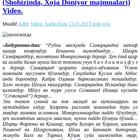
(Shohizinda, Xoja Doniyor majmualari)
Video.
Muallif
Adib
:
Video, Audio,Foto
13.01.2013
izoh yo'q
«
Бобурнома»дан:
“Рубъи маскунда Самарқандча латиф
шаҳар камроқдур. Бешинчи иқлимдиндур… Шаҳри
Самарқанддур, вилоятини Мовароуннаҳр дерлар. Ҳеч ёғий қаҳр
ва ғалаба билан мунга даст топмоғи учун б а л д а и м а ҳ ф у з
а дерлар. Самарқанд ҳазрати амирул-мўъминин Усмон
замонида мусулмон бўлғондур. Саҳобадин Қусам ибн Аббос
анда борғондур. Қабри Оҳанин дарвозасининг тошидадур.
Ҳоло мозори Шоҳга машҳурдир. Самарқандни Искандар бино
қилғондур. Мўғул ва турк улуси Семиканд (бошқа нусхада
“Семизқанд”) дерлар…
Эли тамом сунний ва пок мазҳаб ва муташарриъ ва
мутадаййин элдур. Ҳазрати рисолат замонидан бери ул
миқдор аиммаи исломким, Мовароуннаҳрдин пайдо бўлубтур,
ҳеч вилояттин маълум эмаским, мунча пайдо бўлмуш бўлғай…
Шарқи Фарғона ва Қошғар, ғарби Бухоро ва Хоразм, шимоли
Тошкенд ва Шоҳрухияким, Шош ва Банокат битирлар,
жануби Балх ва Тирмиз, Кўҳак суйи шимолидин оқар,