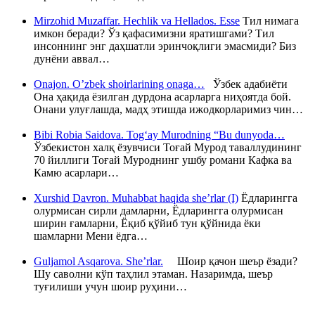
Mirzohid Muzaffar. Hechlik va Hellados. Esse
Тил нимага
имкон беради? Ўз қафасимизни яратишгами? Тил
инсоннинг энг даҳшатли эринчоқлиги эмасмиди? Биз
дунёни аввал…
Onajon. O’zbek shoirlarining onaga…
Ўзбек адабиёти
Она ҳақида ёзилган дурдона асарларга ниҳоятда бой.
Онани улуғлашда, мадҳ этишда ижодкорларимиз чин…
Bibi Robia Saidova. Tog‘ay Murodning “Bu dunyoda…
Ўзбекистон халқ ёзувчиси Тоғай Мурод таваллудининг
70 йиллиги Тоғай Муроднинг ушбу романи Кафка ва
Камю асарлари…
Xurshid Davron. Muhabbat haqida she’rlar (I)
Ёдларингга
олурмисан сирли дамларни, Ёдларингга олурмисан
ширин ғамларни, Ёқиб қўйиб тун қўйнида ёки
шамларни Мени ёдга…
Guljamol Asqarova. She’rlar.
Шоир қачон шеър ёзади?
Шу саволни кўп таҳлил этаман. Назаримда, шеър
туғилиши учун шоир руҳини…