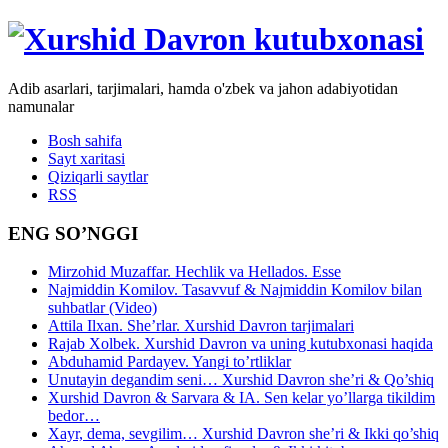
Adib asarlari, tarjimalari, hamda o'zbek va jahon adabiyotidan
namunalar
Bosh sahifa
Sayt xaritasi
Qiziqarli saytlar
RSS
ENG SO’NGGI
Mirzohid Muzaffar. Hechlik va Hellados. Esse
Najmiddin Komilov. Tasavvuf & Najmiddin Komilov bilan
suhbatlar (Video)
Attila Ilxan. She’rlar. Xurshid Davron tarjimalari
Rajab Xolbek. Xurshid Davron va uning kutubxonasi haqida
Abduhamid Pardayev. Yangi to’rtliklar
Unutayin degandim seni… Xurshid Davron she’ri & Qo’shiq
Xurshid Davron & Sarvara & IA. Sen kelar yo’llarga tikildim
bedor…
Xayr, dema, sevgilim… Xurshid Davron she’ri & Ikki qo’shiq