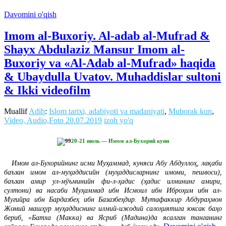
Davomini o'qish
Imom al-Buxoriy. Al-adab al-Mufrad &
Shayx Abdulaziz Mansur Imom al-
Buxoriy va «Al-Adab al-Mufrad» haqida
& Ubaydulla Uvatov. Muhaddislar sultoni
& Ikki videofilm
Muallif
Adib
:
Islom tarixi, adabiyoti va madaniyati
,
Muborak kun
,
Video, Audio,Foto
20.07.2019
izoh yo'q
20-21 июль — Имом ал-Бухорий куни
Имом ал-Бухорийнинг исми Муҳаммад, куняси Абу Абдуллоҳ, лақаби
баъзан имом ал-муҳаддисийн (муҳаддисларнинг имоми, пешвоси),
баъзан амир ул-мўъминийн фи-л-ҳадис (ҳадис илмининг амири,
султони) ва насаби Муҳаммад ибн Исмоил ибн Иброҳим ибн ал-
Муғийра ибн Бардазбеҳ ибн Базазбеҳдир. Мутафаккир Абдураҳмон
Жомий машҳур муҳаддиснинг илмий-ижодий салоҳиятига юксак баҳо
бериб, «Батха (Макка) ва Ясриб (Мадина)да ясалган танганинг