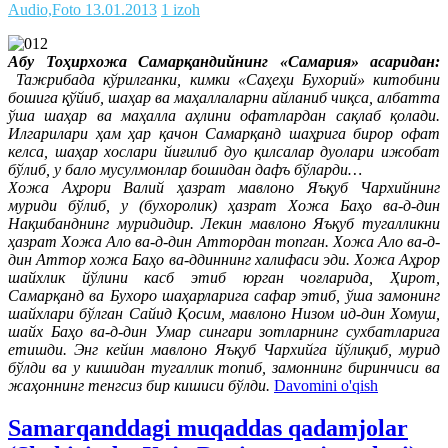
Audio,Foto
13.01.2013
1 izoh
Абу Тоҳирхожа Самарқандийнинг «Самария» асаридан:
Тажрибада кўрилганки, кимки «Саҳеҳи Бухорий» китобини
бошига қўйиб, шаҳар ва маҳаллаларни айланиб чиқса, албатта
ўша шаҳар ва маҳалла аҳлини офатлардан сақлаб қолади.
Илгарилари ҳам ҳар қачон Самарқанд шаҳрига бирор офат
келса, шаҳар хослари йиғилиб дуо қилсалар дуолари ижобат
бўлиб, у бало мусулмонлар бошидан дафъ бўларди…
Хожа Аҳрори Валий ҳазрат мавлоно Яъқуб Чархийнинг
муриди бўлиб, у (бухоролик) ҳазрат Хожа Баҳо ва-д-дин
Нақшбанднинг муридидир. Лекин мавлоно Яъқуб тугалликни
ҳазрат Хожа Ало ва-д-дин Аттордан топган. Хожа Ало ва-д-
дин Аттор хожа Баҳо ва-ддиннинг халифаси эди. Хожа Аҳрор
шайхлик йўлини касб этиб юрган чоғларида, Ҳирот,
Самарқанд ва Бухоро шаҳарларига сафар этиб, ўша замонинг
шайхлари бўлган Сайид Қосим, мавлоно Низом ид-дин Хомуш,
шайх Баҳо ва-д-дин Умар сингари зотларнинг сухбатларига
етишди. Энг кейин мавлоно Яъқуб Чархийга йўлиқиб, мурид
бўлди ва у кишидан тугаллик топиб, замоннинг биринчиси ва
жаҳоннинг тенгсиз бир кишиси бўлди.
Davomini o'qish
Samarqanddagi muqaddas qadamjolar