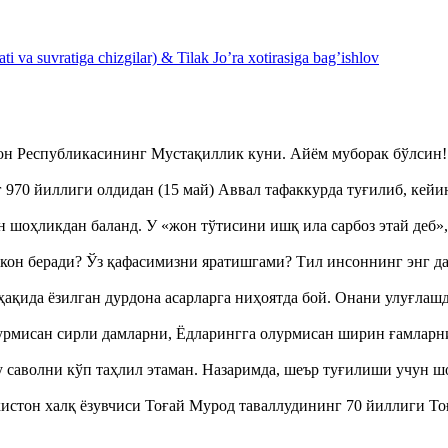
 va suvratiga chizgilar) & Tilak Jo’ra xotirasiga bag’ishlov
тон Республикасининг Мустақиллик куни. Айём муборак бўлси
970 йиллиги олдидан (15 май) Аввал тафаккурда туғилиб, кейи
оҳликдан баланд. У «жон тўтисини ишқ ила сарбоз этай деб
кон беради? Ўз қафасимизни яратишгами? Тил инсоннинг энг д
ақида ёзилган дурдона асарларга ниҳоятда бой. Онани улуғла
урмисан сирли дамларни, Ёдларингга олурмисан ширин ғамларн
аволни кўп таҳлил этаман. Назаримда, шеър туғилиши учун 
истон халқ ёзувчиси Тоғай Мурод таваллудининг 70 йиллиги 