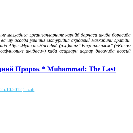
нинг мазҳабига эргашганларнинг қарийб барчаси ақида борасида
 ва шу асосда ўзининг мотуридия ақидавий мазҳабини яратди.
да Абу-л-Муин ан-Насафий (р.ҳ.)нинг “Баҳр ал-калом” («Калом
сафликнинг ақидаси») каби асарлари асрлар давомида асосий
ледний Пророк * Muhammad: The Last
25.10.2012
1 izoh