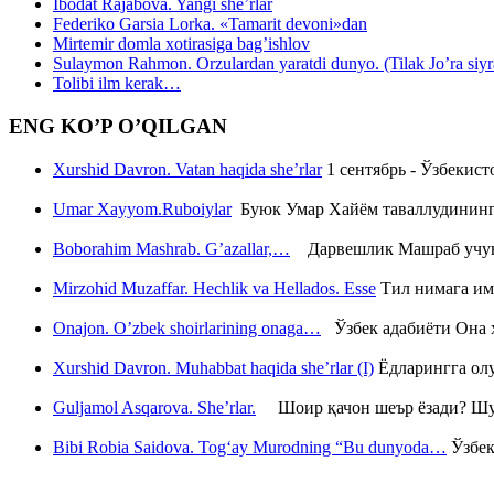
Ibodat Rajabova. Yangi she’rlar
Federiko Garsia Lorka. «Tamarit devoni»dan
Mirtemir domla xotirasiga bag’ishlov
Sulaymon Rahmon. Orzulardan yaratdi dunyo. (Tilak Jo’ra siyrati
Tolibi ilm kerak…
ENG KO’P O’QILGAN
Xurshid Davron. Vatan haqida she’rlar
1 сентябрь - Ўзбекис
Umar Xayyom.Ruboiylar
Буюк Умар Хайём таваллудининг 
Boborahim Mashrab. G’azallar,…
Дарвешлик Машраб учун ш
Mirzohid Muzaffar. Hechlik va Hellados. Esse
Тил нимага им
Onajon. O’zbek shoirlarining onaga…
Ўзбек адабиёти Она ҳ
Xurshid Davron. Muhabbat haqida she’rlar (I)
Ёдларингга ол
Guljamol Asqarova. She’rlar.
Шоир қачон шеър ёзади? Шу с
Bibi Robia Saidova. Tog‘ay Murodning “Bu dunyoda…
Ўзбек