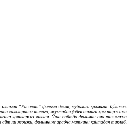
линган “Рисолат” фильми десак, муболаға қилмаган бўламиз.
ўпгина халқларнинг тилига, жумладан ўзбек тилига ҳам таржима
агина қониқарсиз чиққан. Ўша пайтда фильмни она тилимизга
да айтиш жоизки, фильмнинг арабча матнини қайтадан тиклаб,