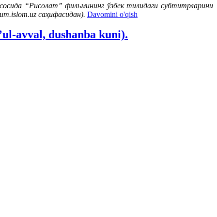
асосида “Рисолат” фильмининг ўзбек тилидаги субтитрларини
m.islom.uz саҳифасидан).
Davomini o'qish
ul-avval, dushanba kuni).