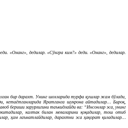
еди. «Онанг», дедилар. «Сўнгра ким?» деди. «Онанг», дедилар.
илган бир дарахт. Унинг шохларида турфа қушлар жам бўлади,
ади, кетаётганларида Яратганга шукрона айтадилар… Бироқ,
авоб бериши зарурлигини таъкидлайди ва: “Инсонлар эса, унинг
лкитадилар, калтак билан меваларини қоқадилар, тош отиб
илар, ҳам лаънатлайдилар, дарахтни эса ҳақорат қиладилар…