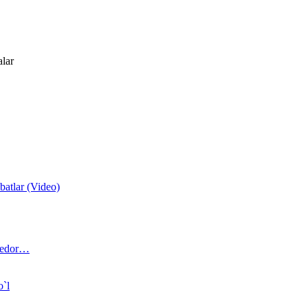
alar
atlar (Video)
 bedor…
o`l