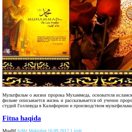
Мультфильм о жизни пророка Мухаммеда, основателя исламско
фильме описывается жизнь и рассказывается об учении про
студий Голливуда в Калифорнии и производством мультфильма 
Fitna haqida
Muallif
Adib
:
Maktubot
16.09.2012
1 izoh