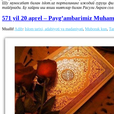
Шу муносабат билан islom.uz порталининг ижодий гуруҳи фи
тайёрлади. Бу хайрли иш яхши ниятлар билан Расули Акрам сол
571 yil 20 aprel – Payg’ambarimiz Muhamma
Muallif
Adib
:
Islom tarixi, adabiyoti va madaniyati
,
Muborak kun
,
Tar