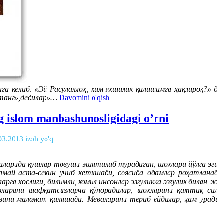
ига келиб: «Эй Расулаллоҳ, ким яхшилик қилишимга ҳақлироқ?» д
Отанг»,дедилар»…
Davomini o'qish
g islom manbashunosligidagi o’rni
03.2013
izoh yo'q
епаларида қушлар товуши эшитилиб турадиган, шохлари йўлга эг
алмай аста-секин учиб кетишади, соясида одамлар роҳатлан
рга хослиги, билимли, комил инсонлар эзгуликка эзгулик билан ж
зларини шафқатсизларча қўпорадилар, шохларини қаттиқ си
ўзини маломат қилишади. Меваларини териб ейдилар, ҳам урад