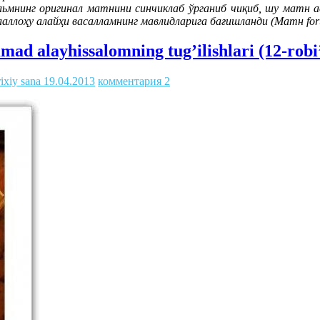
льмнинг оригинал матнини синчиклаб ўрганиб чиқиб, шу матн 
лаллоҳу алайҳи васалламнинг мавлидларига бағишланди (Матн foru
d alayhissalomning tug’ilishlari (12-robi’
ixiy sana
19.04.2013
комментария 2