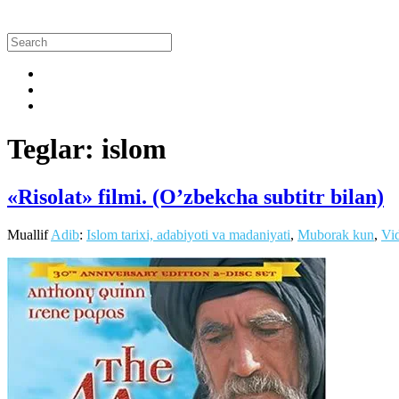
Teglar: islom
«Risolat» filmi. (O’zbekcha subtitr bilan)
Muallif
Adib
:
Islom tarixi, adabiyoti va madaniyati
,
Muborak kun
,
Vi