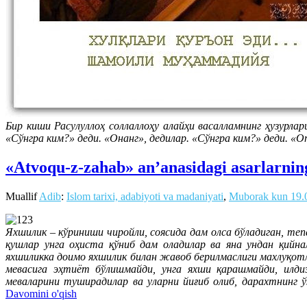
Бир киши Расулуллоҳ соллаллоҳу алайҳи васалламнинг ҳузурлар
«Сўнгра ким?» деди. «Онанг», дедилар. «Сўнгра ким?» деди. «
«Atvoqu-z-zahab» an’anasidagi asarlarnin
Muallif
Adib
:
Islom tarixi, adabiyoti va madaniyati
,
Muborak kun
19.
Яхшилик – кўриниши чиройли, соясида дам олса бўладиган, т
қушлар унга оҳиста қўниб дам оладилар ва яна ундан қийн
яхшиликка доимо яхшилик билан жавоб берилмаслиги махлуқотла
мевасига эҳтиёт бўлишмайди, унга яхши қарашмайди, илди
меваларини туширадилар ва уларни йиғиб олиб, дарахтнинг 
Davomini o'qish