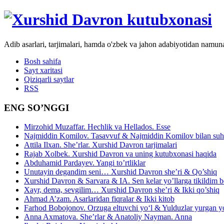
Adib asarlari, tarjimalari, hamda o'zbek va jahon adabiyotidan namun
Bosh sahifa
Sayt xaritasi
Qiziqarli saytlar
RSS
ENG SO’NGGI
Mirzohid Muzaffar. Hechlik va Hellados. Esse
Najmiddin Komilov. Tasavvuf & Najmiddin Komilov bilan suhb
Attila Ilxan. She’rlar. Xurshid Davron tarjimalari
Rajab Xolbek. Xurshid Davron va uning kutubxonasi haqida
Abduhamid Pardayev. Yangi to’rtliklar
Unutayin degandim seni… Xurshid Davron she’ri & Qo’shiq
Xurshid Davron & Sarvara & IA. Sen kelar yo’llarga tikildim
Xayr, dema, sevgilim… Xurshid Davron she’ri & Ikki qo’shiq
Ahmad A’zam. Asarlaridan fiqralar & Ikki kitob
Farhod Bobojonov. Orzuga eltuvchi yo‘l & Yulduzlar yurgan y
Anna Axmatova. She’rlar & Anatoliy Nayman. Anna