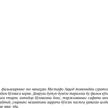
 фильмларнинг энг машҳури Мустафо Аққод томонидан суратга о
одам бўлмаса керак. Довруғи бутун дунёга таралган бу фильм к
ишга етарли эътибор бўлмагани боис, таржиманинг сифати анч
айтиб, уларнинг меҳнатини заррача бўлсин пастга урмаган ҳол
р эмас эди.