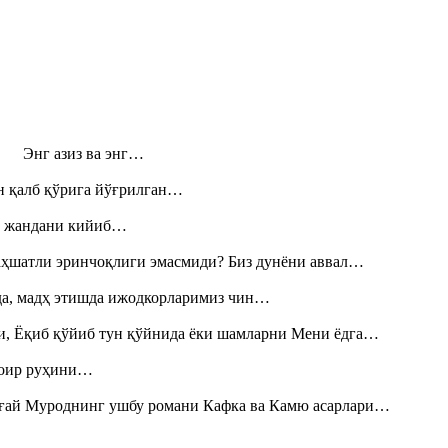
н! Энг азиз ва энг…
н қалб қўрига йўғрилган…
», жандани кийиб…
аҳшатли эринчоқлиги эмасмиди? Биз дунёни аввал…
шда, мадҳ этишда ижодкорларимиз чин…
и, Ёқиб қўйиб тун қўйнида ёки шамларни Мени ёдга…
шоир руҳини…
Тоғай Муроднинг ушбу романи Кафка ва Камю асарлари…