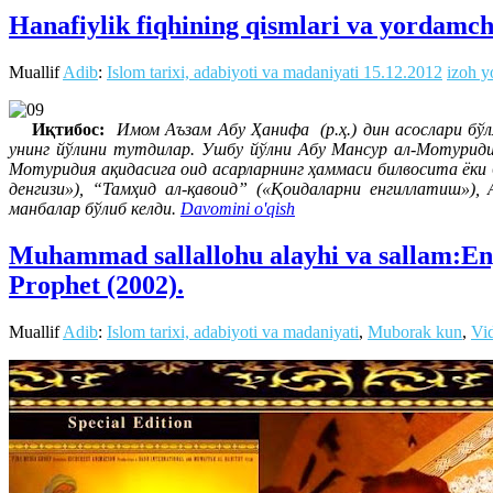
Hanafiylik fiqhining qismlari va yordamch
Muallif
Adib
:
Islom tarixi, adabiyoti va madaniyati
15.12.2012
izoh y
Иқтибос:
Имом Аъзам
Абу Ҳанифа (р.ҳ.) дин асослари бў
унинг йўлини тутдилар. Ушбу йўлни Абу Мансур ал-Мотуридий
Мотуридия ақидасига оид асарларнинг ҳаммаси билвосита ёки 
денгизи»), “Тамҳид ал-қавоид” («Қоидаларни енгиллатиш»),
манбалар бўлиб келди.
Davomini o'qish
Muhammad sallallohu alayhi va sallam:
Prophet (2002).
Muallif
Adib
:
Islom tarixi, adabiyoti va madaniyati
,
Muborak kun
,
Vi