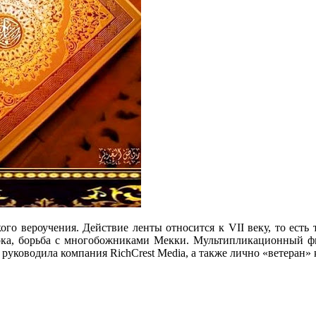
го вероучения. Действие ленты относится к VII веку, то есть 
рока, борьба с многобожниками Мекки. Мультипликационный фи
руководила компания RichCrest Media, а также лично «ветеран»