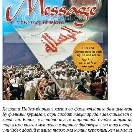
Ҳазрати Пайғамбаримиз ҳаёти ва фаолиятларига бағишланган
Бу фильмни кўрмаган, асри саодат лавҳаларидан завқланмаган 
қилинган. Бироқ, мустабид тузум шароитида бундек хайрли 
таржима қилган мутахассисларнинг фидокорлигига таҳсинлар 
уни ўзбек адабий тилига таржима қилиш кераклиги ҳеч кимга си