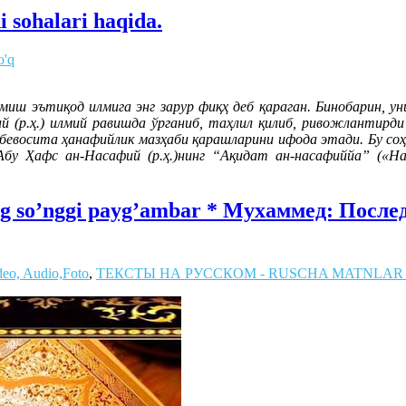
i sohalari haqida.
o'q
лмиш эътиқод илмига энг зарур фиқҳ деб қараган. Бинобарин, у
 (р.ҳ.) илмий равишда ўрганиб, таҳлил қилиб, ривожлантирди
бевосита ҳанафийлик мазҳаби қарашларини ифода этади. Бу соҳа
 Абу Ҳафс ан-Насафий (р.ҳ.)нинг “Ақидат ан-насафиййа” («На
Eng so’nggi payg’ambar * Мухаммед: Пос
deo, Audio,Foto
,
ТЕКСТЫ НА РУССКОМ - RUSCHA MATNLAR