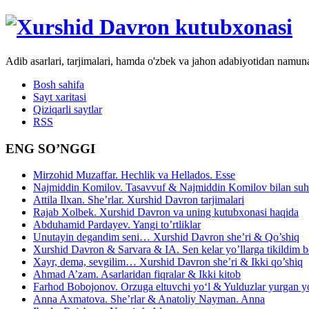
Adib asarlari, tarjimalari, hamda o'zbek va jahon adabiyotidan namun
Bosh sahifa
Sayt xaritasi
Qiziqarli saytlar
RSS
ENG SO’NGGI
Mirzohid Muzaffar. Hechlik va Hellados. Esse
Najmiddin Komilov. Tasavvuf & Najmiddin Komilov bilan suhb
Attila Ilxan. She’rlar. Xurshid Davron tarjimalari
Rajab Xolbek. Xurshid Davron va uning kutubxonasi haqida
Abduhamid Pardayev. Yangi to’rtliklar
Unutayin degandim seni… Xurshid Davron she’ri & Qo’shiq
Xurshid Davron & Sarvara & IA. Sen kelar yo’llarga tikildim
Xayr, dema, sevgilim… Xurshid Davron she’ri & Ikki qo’shiq
Ahmad A’zam. Asarlaridan fiqralar & Ikki kitob
Farhod Bobojonov. Orzuga eltuvchi yo‘l & Yulduzlar yurgan y
Anna Axmatova. She’rlar & Anatoliy Nayman. Anna