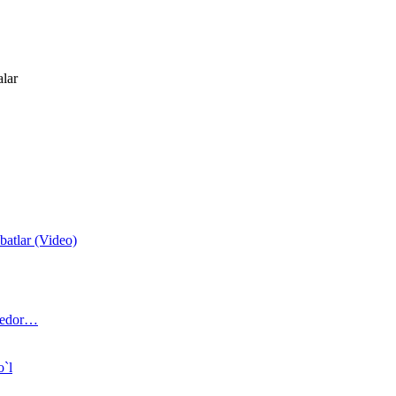
alar
atlar (Video)
 bedor…
o`l