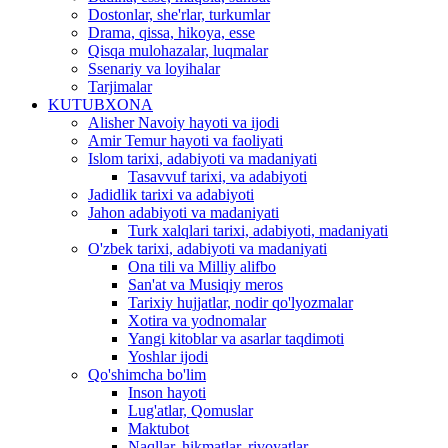
Dostonlar, she'rlar, turkumlar
Drama, qissa, hikoya, esse
Qisqa mulohazalar, luqmalar
Ssenariy va loyihalar
Tarjimalar
KUTUBXONA
Alisher Navoiy hayoti va ijodi
Amir Temur hayoti va faoliyati
Islom tarixi, adabiyoti va madaniyati
Tasavvuf tarixi, va adabiyoti
Jadidlik tarixi va adabiyoti
Jahon adabiyoti va madaniyati
Turk xalqlari tarixi, adabiyoti, madaniyati
O'zbek tarixi, adabiyoti va madaniyati
Ona tili va Milliy alifbo
San'at va Musiqiy meros
Tarixiy hujjatlar, nodir qo'lyozmalar
Xotira va yodnomalar
Yangi kitoblar va asarlar taqdimoti
Yoshlar ijodi
Qo'shimcha bo'lim
Inson hayoti
Lug'atlar, Qomuslar
Maktubot
Naqllar, hikmatlar, rivoyatlar