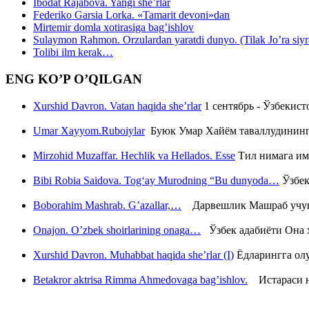
Ibodat Rajabova. Yangi she’rlar
Federiko Garsia Lorka. «Tamarit devoni»dan
Mirtemir domla xotirasiga bag’ishlov
Sulaymon Rahmon. Orzulardan yaratdi dunyo. (Tilak Jo’ra siyrati
Tolibi ilm kerak…
ENG KO’P O’QILGAN
Xurshid Davron. Vatan haqida she’rlar
1 сентябрь - Ўзбекис
Umar Xayyom.Ruboiylar
Буюк Умар Хайём таваллудининг 
Mirzohid Muzaffar. Hechlik va Hellados. Esse
Тил нимага им
Bibi Robia Saidova. Tog‘ay Murodning “Bu dunyoda…
Ўзбек
Boborahim Mashrab. G’azallar,…
Дарвешлик Машраб учун ш
Onajon. O’zbek shoirlarining onaga…
Ўзбек адабиёти Она ҳ
Xurshid Davron. Muhabbat haqida she’rlar (I)
Ёдларингга ол
Betakror aktrisa Rimma Ahmedovaga bag’ishlov.
Истараси ни