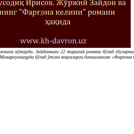
Ж
оғонага кўтарди. Зайдоннинг 22 тарихий романи бўлиб (буларнин
н Мовароуннаҳрда бўлиб ўтган воқеаларга бағишланган «Фарғона 