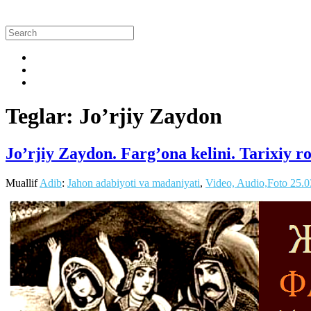
Teglar: Jo’rjiy Zaydon
Jo’rjiy Zaydon. Farg’ona kelini. Tarixiy r
Muallif
Adib
:
Jahon adabiyoti va madaniyati
,
Video, Audio,Foto
25.0