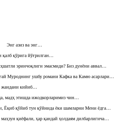
н! Энг азиз ва энг…
н қалб қўрига йўғрилган…
аҳшатли эринчоқлиги эмасмиди? Биз дунёни аввал…
Тоғай Муроднинг ушбу романи Кафка ва Камю асарлари…
», жандани кийиб…
шда, мадҳ этишда ижодкорларимиз чин…
и, Ёқиб қўйиб тун қўйнида ёки шамларни Мени ёдга…
 маҳзун қиёфали, ҳар қандай ҳолдаям дилбарлигича…