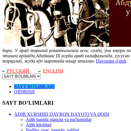
бири. У араб тарихий романчилигига асос солди, уни юқори п
этишга арзийди.Адибнинг IХ асрда араб халифалигида, хусуса
тарқалиб, жуда кўп маротиба нашр этилган.
Davomini o'qish
РУССКИЙ
ENGLISH
SAYT BO'LIMLARI
QIDIRISH
SAYT BO’LIMLARI
ADIB XURSHID DAVRON HAYOTI VA IJODI
Adib haqida maqola va ma'lumotlar
Adib kitoblari
Badiha, esse, maqola, suhbat