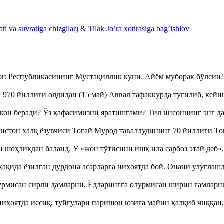
 va suvratiga chizgilar) & Tilak Jo’ra xotirasiga bag’ishlov
тон Республикасининг Мустақиллик куни. Айём муборак бўлси
970 йиллиги олдидан (15 май) Аввал тафаккурда туғилиб, кейи
кон беради? Ўз қафасимизни яратишгами? Тил инсоннинг энг д
истон халқ ёзувчиси Тоғай Мурод таваллудининг 70 йиллиги 
оҳликдан баланд. У «жон тўтисини ишқ ила сарбоз этай деб
ақида ёзилган дурдона асарларга ниҳоятда бой. Онани улуғла
урмисан сирли дамларни, Ёдларингга олурмисан ширин ғамларн
ҳоятда иссиқ, туйғулари паришон юзига майин қалқиб чиққан,