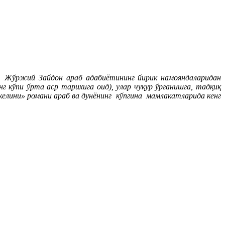
ўржий Зайдон араб адабиётининг йирик намояндаларидан
г кўпи ўрта аср тарихига оид), улар чуқур ўрганишга, тадқиқ
келини» романи араб ва дунёнинг кўпгина мамлакатларида кенг