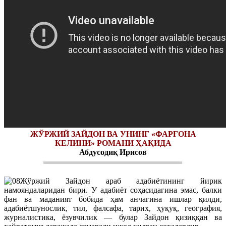
ЖЎРЖИЙ ЗАЙДОН ВА УНИНГ «ФАРҒОНА
КEЛИНИ» РОМАНИ ҲАҚИДА
Абдусодиқ Ирисов
Жўржий Зайдон араб адабиётининг йирик
намояндаларидан бири. У адабиёт соҳасидагина эмас, балки
фан ва маданият бобида ҳам анчагина ишлар қилди,
адабиётшунослик, тил, фалсафа, тарих, ҳуқуқ, география,
журналистика, ёзувчилик — булар Зайдон қизиққан ва