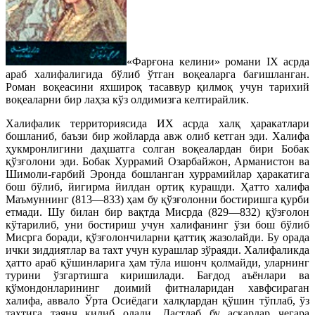
«Фарғона келини» романи IХ асрда
араб халифалигида бўлиб ўтган воқеаларга бағишланган.
Роман воқеасини яхшироқ тасаввур қилмоқ учун тарихий
воқеаларни бир лаҳза кўз олдимизга келтирайлик.
Халифалик территориясида ИХ асрда халқ ҳаракатлари
бошланиб, баъзи бир жойларда авж олиб кетган эди. Халифа
ҳукмронлигини даҳшатга солган воқеалардан бири Бобак
қўзғолони эди. Бобак Хуррамий Озарбайжон, Арманистон ва
Шимоли-ғарбий Эронда бошланган хуррамийлар ҳаракатига
бош бўлиб, йигирма йилдан ортиқ курашди. Ҳатто халифа
Маъмуннинг (813—833) ҳам бу қўзғолонни бостиришга қурби
етмади. Шу билан бир вақтда Мисрда (829—832) қўзғолон
кўтарилиб, уни бостириш учун халифанинг ўзи бош бўлиб
Мисрга боради, қўзғолончиларни қаттиқ жазолайди. Бу орада
ички зиддиятлар ва тахт учун курашлар зўраяди. Халифаликда
ҳатто араб қўшинларига ҳам тўла ишонч қолмайди, уларнинг
турини ўзгартишга киришилади. Бағдод аъёнлари ва
қўмондонларининг доимий фитналаридан хавфсираган
халифа, аввало Ўрта Осиёдаги халқлардан қўшин тўплаб, ўз
тахтига таянч қилиб олади. Дастлаб бу аскарлар чегара