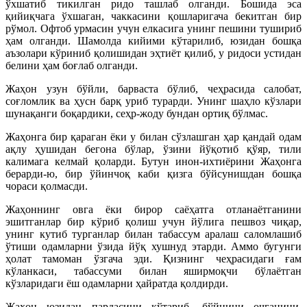
ўхшатиб тикилган ридо ташлаб олганди. Бошида эса
қийиқчага ўхшаган, чаккасини қошларигача бекитган бир
рўмол. Офтоб урмасин учун елкасига унинг пешини тушириб
ҳам олганди. Шамолда кийими кўтарилиб, юзидан бошқа
аъзолари кўриниб қолишидан эҳтиёт қилиб, у ридоси устидан
белини ҳам боғлаб олганди.
Жаҳон узун бўйли, барваста бўлиб, чеҳрасида салобат,
соғломлик ва ҳусн барқ уриб турарди. Унинг шаҳло кўзлари
шунақанги боқардики, сеҳр-жоду бундан ортиқ бўлмас.
Жаҳонга бир қараган ёки у билан сўзлашган ҳар қандай одам
ақлу ҳушидан бегона бўлар, ўзини йўқотиб қўяр, тили
калимага келмай қоларди. Бутун инон-ихтиёрини Жаҳонга
берарди-ю, бир ўйинчоқ каби қизга бўйсунишдан бошқа
чораси қолмасди.
Жаҳоннинг овга ёки бирор саёҳатга отланаётганини
эшитганлар бир кўриб қолиш учун йўлига пешвоз чиқар,
унинг кутиб турганлар билан табассум аралаш саломлашиб
ўтиши одамларни ўзида йўқ хушнуд этарди. Аммо бугунги
ҳолат тамоман ўзгача эди. Қизнинг чеҳрасидаги ғам
кўланкаси, табассуми билан яширмоқчи бўлаётган
кўзларидаги ёш одамларни ҳайратда қолдирди.
Жаҳон юзидан пардасини кўтариб, бўйнини очганини,