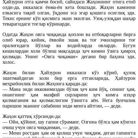
Ҳайзурон отга қамчи босиб, сайидаси Жаҳоннинг отига етиб
олди-да, иккаласи ёнма-ён кета бошлади. Жаҳон камонни
елкасига тақиб олган, ўқдони эса эгар қошига осиғлиқ эди.
Текис ернинг кўп қисмига экин экилган. Узоқ-узоқдан шаҳар
теварагидаги тоғлар кўринарди.
Одатда Жаҳон овга чиққанда қоплон ва итбоқарларни бирга
олиб юрар, кийик, ёввойи эшак ва тоғ эчкиларини тоғ
оралиғидаги йўллар ва водийларда овларди. Бугун
кишилардан холи бўлиш мақсадида ҳеч кимни ўзига ҳамроҳ
қилмади. Унинг «Овга чиқаман» дегани бир баҳона эди,
холос.
Жаҳон билан Ҳайзурон иккаласи кўз кўриб, қулоқ
эшитмайдиган холи бир ерга етганларида, Ҳайзурон
меҳрибонлик билан Жаҳонга қаради-да:
— Мана энди икковимиздан бўлак ҳеч ким йўқ, сенинг ҳам,
онангнинг ҳам махфий сирларини ҳеч кимга изҳор
қилмаганим ва қилмаслигим ўзингга аён. Нега бунчалик
паришон эканинг сабабини энди менга айтгин, — деди.
Жаҳон қаттиқ хўрсинди-да:
— Ойи, қўйинг, шу гапни сўраманг. Озгина бўлса ҳам кўнгил
очиш учун овга чиққанман, — деди.
— Мени ростдан ҳам ов қилиш учун чиқдим, деган гапингга