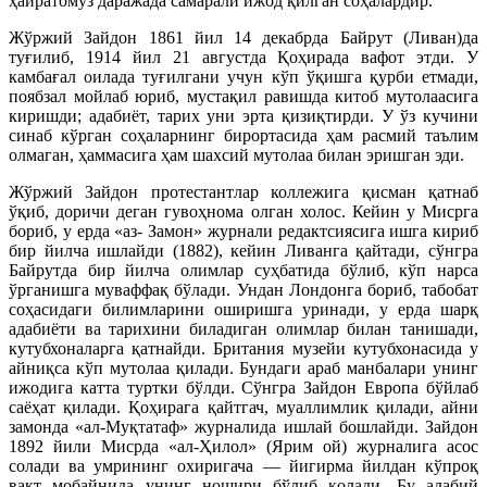
ҳайратомуз даражада самарали ижод қилган соҳалардир.
Жўржий Зайдон 1861 йил 14 декабрда Байрут (Ливан)да
туғилиб, 1914 йил 21 августда Қоҳирада вафот этди. У
камбағал оилада туғилгани учун кўп ўқишга қурби етмади,
поябзал мойлаб юриб, мустақил равишда китоб мутолаасига
киришди; адабиёт, тарих уни эрта қизиқтирди. У ўз кучини
синаб кўрган соҳаларнинг бирортасида ҳам расмий таълим
олмаган, ҳаммасига ҳам шахсий мутолаа билан эришган эди.
Жўржий Зайдон протестантлар коллежига қисман қатнаб
ўқиб, доричи деган гувоҳнома олган холос. Кейин у Мисрга
бориб, у ерда «аз- Замон» журнали редактсиясига ишга кириб
бир йилча ишлайди (1882), кейин Ливанга қайтади, сўнгра
Байрутда бир йилча олимлар суҳбатида бўлиб, кўп нарса
ўрганишга муваффақ бўлади. Ундан Лондонга бориб, табобат
соҳасидаги билимларини оширишга уринади, у ерда шарқ
адабиёти ва тарихини биладиган олимлар билан танишади,
кутубхоналарга қатнайди. Британия музейи кутубхонасида у
айниқса кўп мутолаа қилади. Бундаги араб манбалари унинг
ижодига катта туртки бўлди. Сўнгра Зайдон Европа бўйлаб
саёҳат қилади. Қоҳирага қайтгач, муаллимлик қилади, айни
замонда «ал-Муқтатаф» журналида ишлай бошлайди. Зайдон
1892 йили Мисрда «ал-Ҳилол» (Ярим ой) журналига асос
солади ва умрининг охиригача — йигирма йилдан кўпроқ
вақт мобайнида унинг ношири бўлиб қолади. Бу адабий