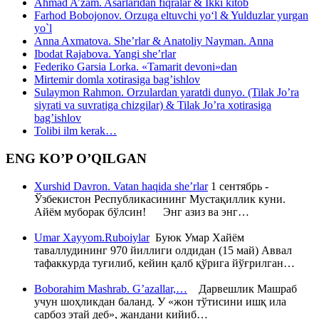
Ahmad A’zam. Asarlaridan fiqralar & Ikki kitob
Farhod Bobojonov. Orzuga eltuvchi yo‘l & Yulduzlar yurgan
yo`l
Anna Axmatova. She’rlar & Anatoliy Nayman. Anna
Ibodat Rajabova. Yangi she’rlar
Federiko Garsia Lorka. «Tamarit devoni»dan
Mirtemir domla xotirasiga bag’ishlov
Sulaymon Rahmon. Orzulardan yaratdi dunyo. (Tilak Jo’ra
siyrati va suvratiga chizgilar) & Tilak Jo’ra xotirasiga
bag’ishlov
Tolibi ilm kerak…
ENG KO’P O’QILGAN
Xurshid Davron. Vatan haqida she’rlar
1 сентябрь -
Ўзбекистон Республикасининг Мустақиллик куни.
Айём муборак бўлсин! Энг азиз ва энг…
Umar Xayyom.Ruboiylar
Буюк Умар Хайём
таваллудининг 970 йиллиги олдидан (15 май) Аввал
тафаккурда туғилиб, кейин қалб қўрига йўғрилган…
Boborahim Mashrab. G’azallar,…
Дарвешлик Машраб
учун шоҳликдан баланд. У «жон тўтисини ишқ ила
сарбоз этай деб», жандани кийиб…