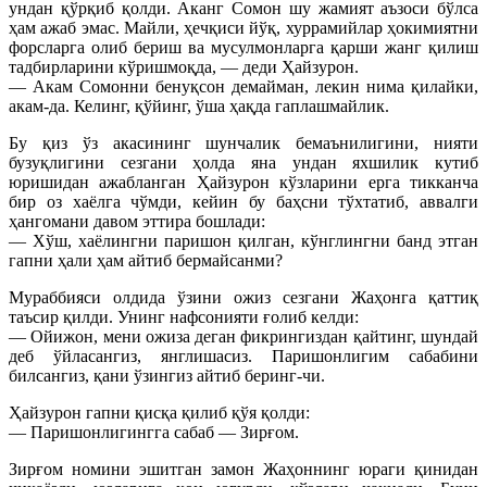
ундан қўрқиб қолди. Аканг Сомон шу жамият аъзоси бўлса
ҳам ажаб эмас. Майли, ҳечқиси йўқ, хуррамийлар ҳокимиятни
форсларга олиб бериш ва мусулмонларга қарши жанг қилиш
тадбирларини кўришмоқда, — деди Ҳайзурон.
— Акам Сомонни бенуқсон демайман, лекин нима қилайки,
акам-да. Келинг, қўйинг, ўша ҳақда гаплашмайлик.
Бу қиз ўз акасининг шунчалик бемаънилигини, нияти
бузуқлигини сезгани ҳолда яна ундан яхшилик кутиб
юришидан ажабланган Ҳайзурон кўзларини ерга тикканча
бир оз хаёлга чўмди, кейин бу баҳсни тўхтатиб, аввалги
ҳангомани давом эттира бошлади:
— Xўш, хаёлингни паришон қилган, кўнглингни банд этган
гапни ҳали ҳам айтиб бермайсанми?
Мураббияси олдида ўзини ожиз сезгани Жаҳонга қаттиқ
таъсир қилди. Унинг нафсонияти ғолиб келди:
— Ойижон, мени ожиза деган фикрингиздан қайтинг, шундай
деб ўйласангиз, янглишасиз. Паришонлигим сабабини
билсангиз, қани ўзингиз айтиб беринг-чи.
Ҳайзурон гапни қисқа қилиб қўя қолди:
— Паришонлигингга сабаб — Зирғом.
Зирғом номини эшитган замон Жаҳоннинг юраги қинидан