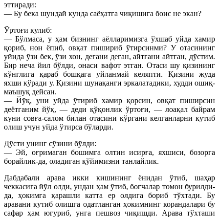
эттиради:
— Бу бека шундай кунда саёҳатга чиқишига боис не экан?
Ўртоғи кулиб:
— Бўлмаса, у ҳам бизнинг аёлларимизга ўхшаб уйда хамир
қориб, нон ёпиб, овқат пишириб ўтирсинми? У отасининг
уйида ўзи бек, ўзи хон, дегани деган, айтгани айтган, дўстим.
Бир неча йил бўлди, онаси вафот этган. Отаси шу қизининг
кўнглига қараб бошқага уйланмай келяпти. Қизини жуда
яхши кўради у. Қизини шунақанги эркалатадики, худди ошиқ-
маъшуқ дейсан.
— Йўқ, уни уйда ўтириб хамир қорсин, овқат пиширсин
деётганим йўқ, — деди қўқонлик ўртоғи, — лоақал байрам
куни совға-салом билан отасини кўргани келганларни кутиб
олиш учун уйда ўтирса бўларди.
Дўсти унинг сўзини бўлди:
— Эй, оғримаган бошимга олтин исирға, яхшиси, бозорга
борайлик-да, оладиган қўйимизни танлайлик.
Дабдабали арава икки кишининг ёнидан ўтиб, шаҳар
чеккасига йўл олди, ундан ҳам ўтиб, боғчалар томон бурилди-
да, ҳокимга қарашли катта ер олдига бориб тўхтади. Бу
аравани кутиб олишга одатланган ҳокимнинг корандалари бу
сафар ҳам югуриб, унга пешвоз чиқишди. Арава тўхташи