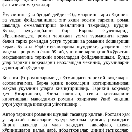
фантазияси маҳсулидир.
Ёзувчининг ўзи бундай дейди: «Одамларнинг тарих ўқишига
ва ундан фойдаланишига энг яхши восита тарихни роман
шаклида оммалаштириш эканлигини тажрибада кўрдик.
Бунда, хусусан,баъзи бир Европа ёзувчиларида
кўрганимиздек, роман тарихдан устун турмаслиги керак,
балки тарих романдан устун туриши ва романни бошқариши
керак. Бу хил Ғарб ёзувчиларида шундайки, уларнинг туб
мақсадлари роман ёзиш бўлиб, уни ишонарли қилиб кўрсатиш
мақсадидагина тарихий воқеалардан фойдаланишади. Бунда
улар тарихий воқеаларни изоҳлашдан чекиниб, ўқувчиларни
адаштириб қўядилар.
Биз эса ўз романларимизда ўтмишдаги тарихий воқеаларга
асосланганмиз. Барча қизиқ воқеаларни келтиришимиздан
мақсад ўқувчини уларга қизиқтиришдир. Тарихий воқеалар
ҳеч ўзгартишсиз, ўзича олинган, севги қиссаларини
киритишдан мақсадимиз романи охиригача ўқиб чиқиши
учун ўқувчида қизиқиш уйғотишдир».
Автор тарихий романни шундай тасаввур қилган. Ростдан ҳам
у тарихий воқеаларни чуқур мутолаа қилган, романдаги
йирик шахслар ва улар ҳақидаги тавсифлар, шаҳар
кўринишлари, қалъа, дарё, ибодатхоналар, диний эътиқодлар,