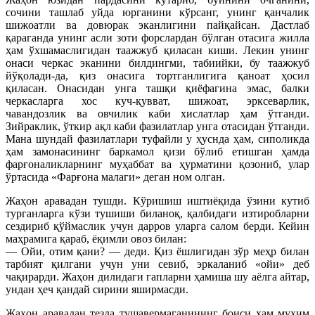
сочини ташлаб уйда юрганини кўрсанг, унинг қанчалик
шижоатли ва довюрак эканлигини пайқайсан. Дастлаб
қараганда унинг асли зоти форслардан бўлган отасига жилла
ҳам ўхшамаслигидан таажжуб қиласан киши. Лекин унинг
онаси черкас эканини билдингми, табиийки, бу таажжуб
йўқолади-да, қиз онасига тортганлигига қаноат ҳосил
қиласан. Онасидан унга ташқи қиёфагина эмас, балки
черкасларга хос куч-қувват, шижоат, эрксеварлик,
чавандозлик ва овчилик каби хислатлар ҳам ўтганди.
Зийраклик, ўткир ақл каби фазилатлар унга отасидан ўтганди.
Мана шундай фазилатлари туфайли у ҳуснда ҳам, сиполикда
ҳам замонасининг баркамол қизи бўлиб етишган ҳамда
фарғоналикларнинг муҳаббат ва ҳурматини қозониб, улар
ўртасида «Фарғона малаги» деган ном олган.
Жаҳон аравадан тушди. Кўришиш иштиёқида ўзини кутиб
турганларга кўзи тушиши биланоқ, қалбидаги изтиробларни
сездириб қўймаслик учун дарров уларга салом берди. Кейин
маҳрамига қараб, ёқимли овоз билан:
— Ойи, отим қани? — деди. Қиз ёшлигидан зўр меҳр билан
тарбият қилгани учун уни севиб, эркаланиб «ойи» деб
чақирарди. Жаҳон дилидаги гапларни ҳамиша шу аёлга айтар,
ундан ҳеч қандай сирини яширмасди.
Жаҳон аравадан тезда тушавермаганининг боиси ҳам муҳим