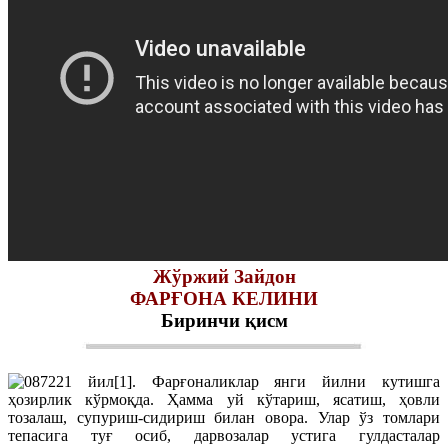
Жўржий Зайдон
ФАРҒОНА КЕЛИНИ
Биринчи қисм
221 йил[1]. Фарғоналиклар янги йилни кутишга
ҳозирлик кўрмоқда. Ҳамма уй кўтариш, ясатиш, ҳовли
тозалаш, супуриш-сидириш билан овора. Улар ўз томлари
тепасига туғ осиб, дарвозалар устига гулдасталар