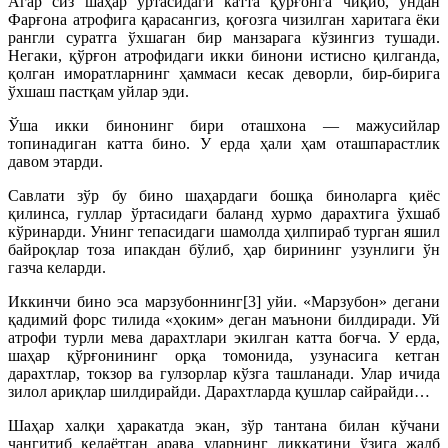
Агар сиз шаҳар ўртасидаги катта қўрғонга чиқиб, ундан
Фарғона атрофига қарасангиз, қоғозга чизилган харитага ёки
рангли суратга ўхшаган бир манзарага кўзингиз тушади.
Негаки, қўрғон атрофидаги икки бинони истисно қилганда,
қолган иморатларнинг ҳаммаси кесак деворли, бир-бирига
ўхшаш пастқам уйлар эди.
Ўша икки бинонинг бири оташхона — мажусийлар
топинадиган катта бино. У ерда ҳали ҳам оташпарастлик
давом этарди.
Савлати зўр бу бино шаҳардаги бошқа биноларга қиёс
қилинса, гуллар ўртасидаги баланд хурмо дарахтига ўхшаб
кўринарди. Унинг тепасидаги шамолда ҳилпираб турган яшил
байроқлар тоза ипакдан бўлиб, ҳар бирининг узунлиги ўн
газча келарди.
Иккинчи бино эса марзубоннинг[3] уйи. «Марзубон» дегани
қадимий форс тилида «ҳоким» деган маънони билдиради. Уй
атрофи турли мева дарахтлари экилган катта боғча. У ерда,
шаҳар қўрғонининг орқа томонида, узунасига кетган
дарахтлар, токзор ва гулзорлар кўзга ташланади. Улар ичида
зилол ариқлар шилдирайди. Дарахтларда қушлар сайрайди…
Шаҳар халқи ҳаракатда экан, зўр тантана билан кўчани
чангитиб келаётган арава уларнинг диққатини ўзига жалб