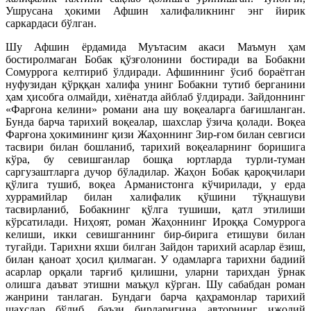
Ушрусана ҳокими Афшин халифаликнинг энг йирик
саркардаси бўлган.
Шу Афшин ёрдамида Муътасим акаси Маъмун ҳам
бостиролмаган Бобак қўзғолонини бостиради ва Бобакни
Сомуррога келтириб ўлдиради. Афшиннинг ўсиб бораётган
нуфузидан қўрққан халифа унинг Бобакни тутиб берганини
ҳам ҳисобга олмайди, хиёнатда айблаб ўлдиради. Зайдоннинг
«Фарғона келини» романи ана шу воқеаларга бағишланган.
Бунда барча тарихий воқеалар, шахслар ўзича қолади. Воқеа
Фарғона ҳокимининг қизи Жаҳоннинг Зир-ғом билан севгиси
тасвири билан бошланиб, тарихий воқеаларнинг боришига
кўра, бу севишганлар бошқа юртларда турли-туман
саргузаштларга дучор бўладилар. Жаҳон Бобак қароқчилари
қўлига тушиб, воқеа Арманистонга кўчирилади, у ерда
хуррамийлар билан халифалик қўшини тўқнашуви
тасвирланиб, Бобакнинг қўлга тушиши, қатл этилиши
кўрсатилади. Ниҳоят, роман Жаҳоннинг Ироққа Сомуррога
келиши, икки севишганнинг бир-бирига етишуви билан
тугайди. Тарихни яхши билган Зайдон тарихий асарлар ёзиш,
билан қаноат ҳосил қилмаган. У одамларга тарихни бадиий
асарлар орқали тарғиб қилишни, уларни тарихдан ўрнак
олишга даъват этишни маъқул кўрган. Шу сабабдан роман
жанрини танлаган. Бундаги барча қаҳрамонлар тарихий
шахслар бўлиб, баъзи бирларигина авторнинг ижодий