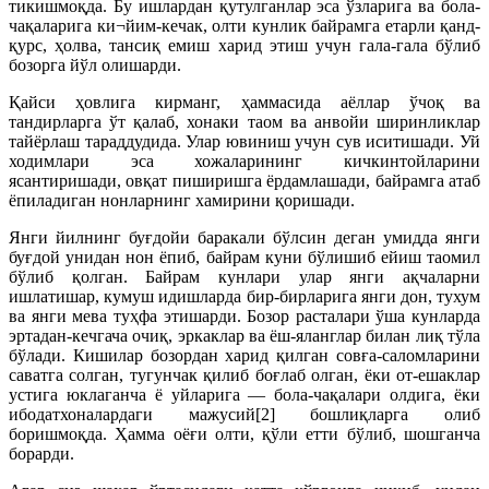
тикишмоқда. Бу ишлардан қутулганлар эса ўзларига ва бола-
чақаларига ки¬йим-кечак, олти кунлик байрамга етарли қанд-
қурс, ҳолва, тансиқ емиш харид этиш учун гала-гала бўлиб
бозорга йўл олишарди.
Қайси ҳовлига кирманг, ҳаммасида аёллар ўчоқ ва
тандирларга ўт қалаб, хонаки таом ва анвойи ширинликлар
тайёрлаш тараддудида. Улар ювиниш учун сув иситишади. Уй
ходимлари эса хожаларининг кичкинтойларини
ясантиришади, овқат пиширишга ёрдамлашади, байрамга атаб
ёпиладиган нонларнинг хамирини қоришади.
Янги йилнинг буғдойи баракали бўлсин деган умидда янги
буғдой унидан нон ёпиб, байрам куни бўлишиб ейиш таомил
бўлиб қолган. Байрам кунлари улар янги ақчаларни
ишлатишар, кумуш идишларда бир-бирларига янги дон, тухум
ва янги мева туҳфа этишарди. Бозор расталари ўша кунларда
эртадан-кечгача очиқ, эркаклар ва ёш-яланглар билан лиқ тўла
бўлади. Кишилар бозордан харид қилган совға-саломларини
саватга солган, тугунчак қилиб боғлаб олган, ёки от-ешаклар
устига юклаганча ё уйларига — бола-чақалари олдига, ёки
ибодатхоналардаги мажусий[2] бошлиқларга олиб
боришмоқда. Ҳамма оёғи олти, қўли етти бўлиб, шошганча
борарди.