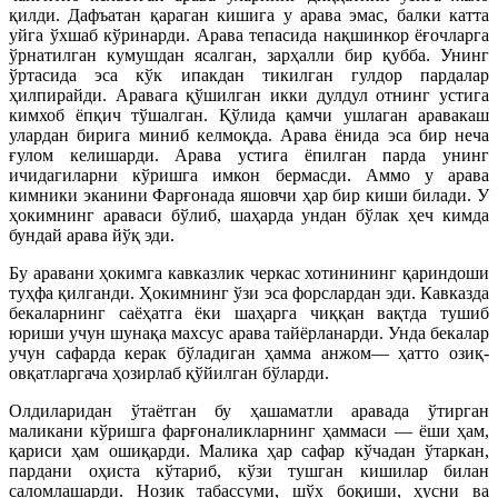
қилди. Дафъатан қараган кишига у арава эмас, балки катта
уйга ўхшаб кўринарди. Арава тепасида нақшинкор ёғочларга
ўрнатилган кумушдан ясалган, зарҳалли бир қубба. Унинг
ўртасида эса кўк ипакдан тикилган гулдор пардалар
ҳилпирайди. Аравага қўшилган икки дулдул отнинг устига
кимхоб ёпқич тўшалган. Қўлида қамчи ушлаган аравакаш
улардан бирига миниб келмоқда. Арава ёнида эса бир неча
ғулом келишарди. Арава устига ёпилган парда унинг
ичидагиларни кўришга имкон бермасди. Аммо у арава
кимники эканини Фарғонада яшовчи ҳар бир киши билади. У
ҳокимнинг араваси бўлиб, шаҳарда ундан бўлак ҳеч кимда
бундай арава йўқ эди.
Бу аравани ҳокимга кавказлик черкас хотинининг қариндоши
туҳфа қилганди. Ҳокимнинг ўзи эса форслардан эди. Кавказда
бекаларнинг саёҳатга ёки шаҳарга чиққан вақтда тушиб
юриши учун шунақа махсус арава тайёрланарди. Унда бекалар
учун сафарда керак бўладиган ҳамма анжом— ҳатто озиқ-
овқатларгача ҳозирлаб қўйилган бўларди.
Олдиларидан ўтаётган бу ҳашаматли аравада ўтирган
маликани кўришга фарғоналикларнинг ҳаммаси — ёши ҳам,
қариси ҳам ошиқарди. Малика ҳар сафар кўчадан ўтаркан,
пардани оҳиста кўтариб, кўзи тушган кишилар билан
саломлашарди. Нозик табассуми, шўх боқиши, ҳусни ва