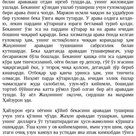
билан аравакаш отдан ирғиб тушди-да, унинг жиловидан
ушлади. Беканинг қўлидан ушлаб тушириш учун ғуломлардан
бири арава ёнига чопди. Маржон исмли чаққон ва уддабурон
бир ғуломни бека ўзига яқин тутарди. У арава олдига келди-
ю, лекин пардани кўтаришга юраги бетламай туриб қолди.
Беканинг ўзи эса на пардани кўтарар ва на арава ичидан
бошини чиқариб қарарди. Бека хизматида арава ёнида келган
ғуломлар ҳам, унинг истиқболига чиққан корандалар ҳам
Жаҳоннинг аравадан тушишини сабрсизлик билан
кутишарди. Бека ҳадеганда аравадан тушавермагач, улар
бесаранжом бўла бошлади. Беканинг қашқа оти эса одамдан
кўра ҳам тинчсизланиб, оёғи билан ер депсир, гўё ўз эгасини
чақиргандай ёки, у тезроқ чиқа қолсин, дегандай зўр бериб
кишнарди. Отбоқар ҳар қанча уринса ҳам, уни тинчита
олмасди. Ниҳоят парда кўтарилди-да, ичидан эллик ёшлар
чамасидаги жуда салобатли, узун-мўл кийимли, бошидан
тортиб бўйнигача катта рўмол ўраб олган бир аёл аравадан
тушди. Бу аёл Жаҳоннинг оқсочи, сирдоши ва маҳрами
Ҳайзурон эди.
Ҳайзурон ерга оёғини қўйиб бекасини аравадан тушириш
учун унга қўлини чўзди. Жаҳон аравадан тушаркан, ҳамма
унинг дилларга ўт туташтирадиган ҳусн-жамолини кўришга
ошиқарди. Ўша куни у ов кийимларини, яъни узун шим, орқа
этаги очиқ узун камзул ва устидан яна ипак кимхобдан тўнга