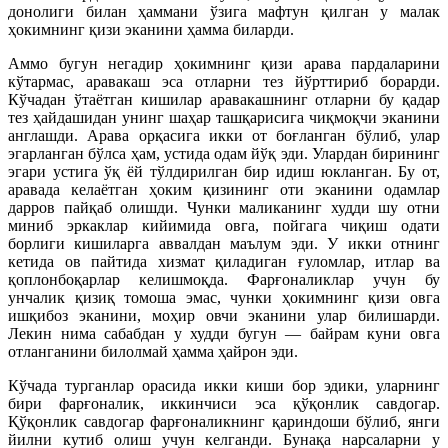
донолиги билан ҳаммани ўзига мафтун қилган у малак
ҳокимнинг қизи эканини ҳамма биларди.
Аммо бугун негадир ҳокимнинг қизи арава пардаларини
кўтармас, аравакаш эса отларни тез йўрттириб борарди.
Кўчадан ўтаётган кишилар аравакашнинг отларни бу қадар
тез ҳайдашидан унинг шаҳар ташқарисига чиқмоқчи эканини
англашди. Арава орқасига икки от боғланган бўлиб, улар
эгарланган бўлса ҳам, устида одам йўқ эди. Улардан бирининг
эгари устига ўқ ёй тўлдирилган бир идиш юкланган. Бу от,
аравада келаётган ҳоким қизининг оти эканини одамлар
дарров пайқаб олишди. Чунки маликанинг худди шу отни
миниб эркаклар кийимида овга, пойгага чиқиш одати
борлиги кишиларга аввалдан маълум эди. У икки отнинг
кетида ов пайтида хизмат қиладиган ғуломлар, итлар ва
қоплонбоқарлар келишмоқда. Фарғоналиклар учун бу
унчалик қизиқ томоша эмас, чунки ҳокимнинг қизи овга
ишқибоз эканини, моҳир овчи эканини улар билишарди.
Лекин нима сабабдан у худди бугун — байрам куни овга
отланганини билолмай ҳамма ҳайрон эди.
Кўчада турганлар орасида икки киши бор эдики, уларнинг
бири фарғоналик, иккинчиси эса қўқонлик савдогар.
Қўқонлик савдогар фарғоналикнинг қариндоши бўлиб, янги
йилни кутиб олиш учун келганди. Бунақа нарсаларни у