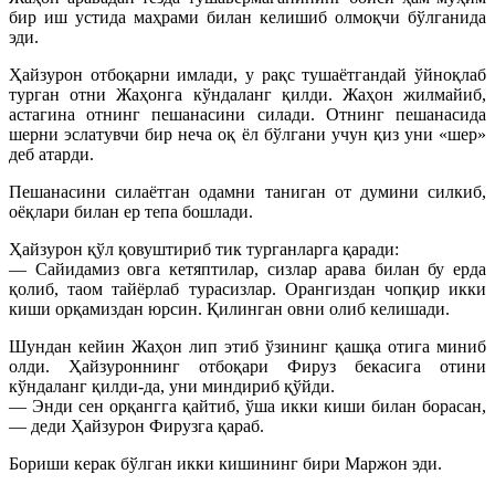
бир иш устида маҳрами билан келишиб олмоқчи бўлганида
эди.
Ҳайзурон отбоқарни имлади, у рақс тушаётгандай ўйноқлаб
турган отни Жаҳонга кўндаланг қилди. Жаҳон жилмайиб,
астагина отнинг пешанасини силади. Отнинг пешанасида
шерни эслатувчи бир неча оқ ёл бўлгани учун қиз уни «шер»
деб атарди.
Пешанасини силаётган одамни таниган от думини силкиб,
оёқлари билан ер тепа бошлади.
Ҳайзурон қўл қовуштириб тик турганларга қаради:
— Сайидамиз овга кетяптилар, сизлар арава билан бу ерда
қолиб, таом тайёрлаб турасизлар. Орангиздан чопқир икки
киши орқамиздан юрсин. Қилинган овни олиб келишади.
Шундан кейин Жаҳон лип этиб ўзининг қашқа отига миниб
олди. Ҳайзуроннинг отбоқари Фируз бекасига отини
кўндаланг қилди-да, уни миндириб қўйди.
— Энди сен орқангга қайтиб, ўша икки киши билан борасан,
— деди Ҳайзурон Фирузга қараб.
Бориши керак бўлган икки кишининг бири Маржон эди.