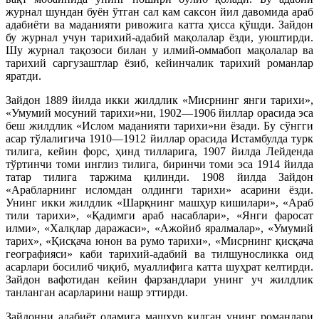
журнал шундан буён ўтган сал кам саксон йил давомида араб
адабиёти ва маданияти ривожига катта ҳисса қўшди. Зайдон
бу журнал учун тарихий-адабий мақолалар ёзди, уюштирди.
Шу журнал тақозоси билан у илмий-оммабоп мақолалар ва
тарихий саргузаштлар ёзиб, кейинчалик тарихий романлар
яратди.
Зайдон 1889 йилда икки жилдлик «Мисрнинг янги тарихи»,
«Умумий мосуний тарихи»ни, 1902—1906 йиллар орасида эса
беш жилдлик «Ислом маданияти тарихи»ни ёзади. Бу сўнгги
асар тўлалигича 1910—1912 йиллар орасида Истамбулда турк
тилига, кейин форс, ҳинд тилларига, 1907 йилда Лейденда
тўртинчи томи инглиз тилига, биринчи томи эса 1914 йилда
татар тилига таржима қилинди. 1908 йилда Зайдон
«Арабларнинг исломдан олдинги тарихи» асарини ёзди.
Унинг икки жилдлик «Шарқнинг машҳур кишилари», «Араб
тили тарихи», «Қадимги араб насаблари», «Янги фаросат
илми», «Халқлар даражаси», «Ажойиб яралмалар», «Умумий
тарих», «Қисқача юнон ва румо тарихи», «Мисрнинг қисқача
географияси» каби тарихий-адабий ва тилшуносликка оид
асарлари босилиб чиқиб, муаллифига катта шуҳрат келтирди.
Зайдон вафотидан кейин фарзандлари унинг уч жилдлик
танланган асарларини нашр эттирди.
Зайдонни адабиёт оламига машҳур қилган унинг романлари