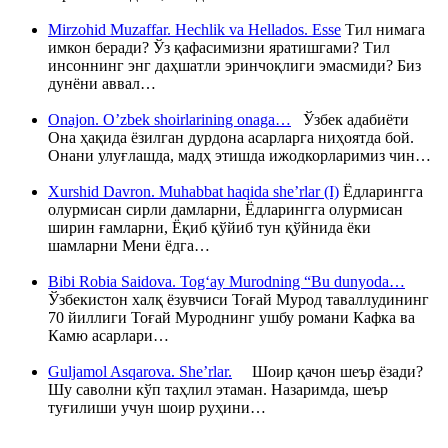
Mirzohid Muzaffar. Hechlik va Hellados. Esse
Тил нимага
имкон беради? Ўз қафасимизни яратишгами? Тил
инсоннинг энг даҳшатли эринчоқлиги эмасмиди? Биз
дунёни аввал…
Onajon. O’zbek shoirlarining onaga…
Ўзбек адабиёти
Она ҳақида ёзилган дурдона асарларга ниҳоятда бой.
Онани улуғлашда, мадҳ этишда ижодкорларимиз чин…
Xurshid Davron. Muhabbat haqida she’rlar (I)
Ёдларингга
олурмисан сирли дамларни, Ёдларингга олурмисан
ширин ғамларни, Ёқиб қўйиб тун қўйнида ёки
шамларни Мени ёдга…
Bibi Robia Saidova. Tog‘ay Murodning “Bu dunyoda…
Ўзбекистон халқ ёзувчиси Тоғай Мурод таваллудининг
70 йиллиги Тоғай Муроднинг ушбу романи Кафка ва
Камю асарлари…
Guljamol Asqarova. She’rlar.
Шоир қачон шеър ёзади?
Шу саволни кўп таҳлил этаман. Назаримда, шеър
туғилиши учун шоир руҳини…