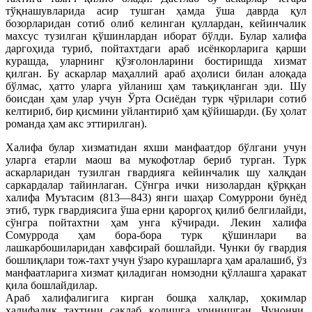
тўқнашувларида асир тушган ҳамда ўша даврда қул
бозорларидан сотиб олиб келинган қуллардан, кейинчалик
махсус тузилган қўшинлардан иборат бўлди. Булар халифа
даргоҳида туриб, пойтахтдаги араб исёнкорларига қарши
курашда, уларнинг қўзғолонларини бостиришда хизмат
қилган. Бу аскарлар маҳаллий араб аҳолиси билан алоқада
бўлмас, ҳатто уларга уйланиш ҳам таъқиқланган эди. Шу
боисдан ҳам улар учун Ўрта Осиёдан турк чўрилари сотиб
келтириб, бир қисмини уйлантириб ҳам қўйишарди. (Бу ҳолат
романда ҳам акс эттирилган).
Халифа булар хизматидан яхши манфаатдор бўлгани учун
уларга етарли маош ва мукофотлар бериб турган. Турк
аскарларидан тузилган гвардияга кейинчалик шу халқдан
саркардалар тайинлаган. Сўнгра ички низолардан қўрққан
халифа Муътасим (813—843) янги шаҳар Сомуррони бунёд
этиб, турк гвардиясига ўша ерни қароргоҳ қилиб белгилайди,
сўнгра пойтахтни ҳам унга кўчиради. Лекин халифа
Сомуррода ҳам бора-бора турк қўшинлари ва
лашкарбошиларидан хавфсирай бошлайди. Чунки бу гвардия
бошлиқлари тож-тахт учун ўзаро курашларга ҳам аралашиб, ўз
манфаатларига хизмат қиладиган номзодни қўллашга ҳаракат
қила бошлайдилар.
Араб халифалигига кирган бошқа халқлар, ҳокимлар
халифалик тахтини сақлаб қолишга уринишган. Чунончи,