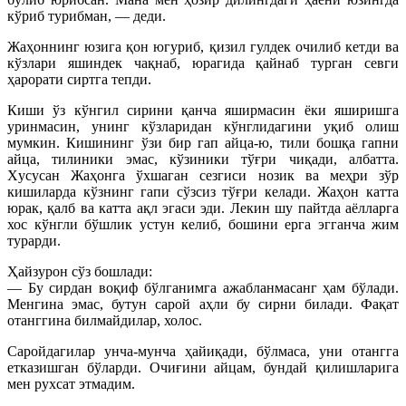
кўриб турибман, — деди.
Жаҳоннинг юзига қон югуриб, қизил гулдек очилиб кетди ва
кўзлари яшиндек чақнаб, юрагида қайнаб турган севги
ҳарорати сиртга тепди.
Киши ўз кўнгил сирини қанча яширмасин ёки яширишга
уринмасин, унинг кўзларидан кўнглидагини уқиб олиш
мумкин. Кишининг ўзи бир гап айца-ю, тили бошқа гапни
айца, тилиники эмас, кўзиники тўғри чиқади, албатта.
Xусусан Жаҳонга ўхшаган сезгиси нозик ва меҳри зўр
кишиларда кўзнинг гапи сўзсиз тўғри келади. Жаҳон катта
юрак, қалб ва катта ақл эгаси эди. Лекин шу пайтда аёлларга
хос кўнгли бўшлик устун келиб, бошини ерга эгганча жим
турарди.
Ҳайзурон сўз бошлади:
— Бу сирдан воқиф бўлганимга ажабланмасанг ҳам бўлади.
Менгина эмас, бутун сарой аҳли бу сирни билади. Фақат
отанггина билмайдилар, холос.
Саройдагилар унча-мунча ҳайиқади, бўлмаса, уни отангга
етказишган бўларди. Очиғини айцам, бундай қилишларига
мен рухсат этмадим.