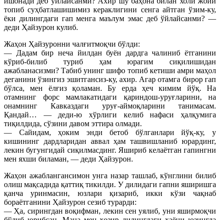
ишонади деб ўйлайсанми? Ахир шу баҳона билан холи жойи
топиб суҳбатлашишимиз кераклигини сенга айтган ўзим-ку,
ёки дилингдаги гап менга маълум эмас деб ўйлайсанми? —
деди Ҳайзурон кулиб.
Жаҳон Ҳайзуронни чалғитмоқчи бўлди:
— Дадам бир неча йилдан буён дардга чалиниб ётганини
кўриб-билиб туриб ҳам юрагим сиқилишидан
ажабланасизми? Табиб унинг шифо топиб кетиши амри маҳол
деганини ўзингиз эшитгансиз-ку, ахир. Агар отамга бирор гап
бўлса, мен ёлғиз қоламан. Бу ерда ҳеч кимим йўқ. На
отамнинг форс мамлакатидаги қариндош-уруғларини, на
онамнинг Кавказдаги уруғ-аймоқларини танимасам.
Қандай… — деди-ю хўрлиги келиб нафаси ҳалқумига
тиқилдида, сўзини давом эттира олмади.
— Сайидам, ҳоким энди бетоб бўлганлари йўқ-ку, у
кишининг дардларидан аввал ҳам ташвишланиб юрардинг,
лекин бугунгидай сиқилмасдинг. Яшириб келаётган гапингни
мен яхши биламан, — деди Ҳайзурон.
Жаҳон ажаблангансимон унга назар ташлаб, кўнглини билиб
олиш мақсадида қаттиқ тикилди. У дилидаги гапни яширишга
қанча уринмасин, юзлари қизариб, икки кўзи чақнаб
бораётганини Ҳайзурон сезиб турарди:
— Ҳа, сирингдан воқифман, лекин сен уялиб, уни яширмоқчи
бўлиб юрибсан. Мана мен ҳозир дилингдаги ҳаёни юзингда