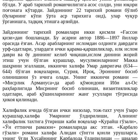
бўлди. У араб тарихий романчилигига асос солди, уни юқори
поғонага кўтарди. Зайдоннинг 22 тарихий романи бўлиб
(буларнинг кўпи ўрта аср тарихига оид), улар чуқур
ўрганишга, тадқиқ этишга арзийди.
Зайдоннинг тарихий романлари икки қисмли «Ғассон
қизи»дан бошланади. Бу асарни автор 1886—1897 йиллар
орасида ёзган. Асар арабларнинг исломдан олдинги даврдаги
урф-одатлари, улардаги ички қарама-қаршиликлар, илк ислом
даври ва бу диннинг келиб чиқиши,ислом динини жорий
этиш учун бўлган курашлар, мусулмонларнинг Макка
шаҳрини эгаллаши, иккинчи халифа Умар давригача (634—
644) бўлган воқеаларни, Сурия, Ироқ, Эроннинг босиб
олинишини ўз ичига олади. Унинг иккинчи романи —
«Мисрлик Армануса»да араб қўмондони Ибн ал-Ос
раҳбарлигида Мисрнинг босиб олиниши, византияликлар
одатлари, араб қўшинларининг жанг усуллари тўғрисида
ҳикоя қилинади.
Халифалик ичида бўлган ички низолар, тож-тахт учун ўзаро
курашлар,халифа Умарнинг ўлдирилиши, Алининг
халифалик тахтига ўтириши каби воқеалар «Қурайш гўзали»,
«Ўн еттинчи рамазон» романларида акс этган. «Карбало
гўзали» романи халифа Алидан сўнгги қонли урушларга,
унинг ўғли Ҳусайннинг Карбалода ўлдирилиши — шиалар