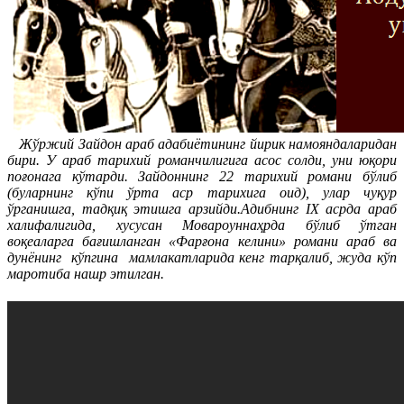
Жўржий Зайдон араб адабиётининг йирик намояндаларидан
бири. У араб тарихий романчилигига асос солди, уни юқори
поғонага кўтарди. Зайдоннинг 22 тарихий романи бўлиб
(буларнинг кўпи ўрта аср тарихига оид), улар чуқур
ўрганишга, тадқиқ этишга арзийди.Адибнинг IХ асрда араб
халифалигида, хусусан Мовароуннаҳрда бўлиб ўтган
воқеаларга бағишланган «Фарғона келини» романи араб ва
дунёнинг кўпгина мамлакатларида кенг тарқалиб, жуда кўп
маротиба нашр этилган.