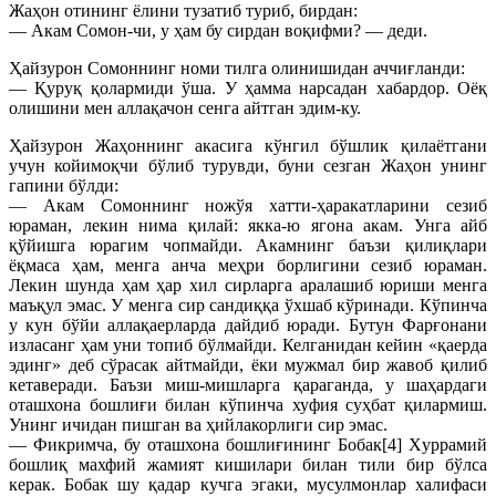
Жаҳон отининг ёлини тузатиб туриб, бирдан:
— Акам Сомон-чи, у ҳам бу сирдан воқифми? — деди.
Ҳайзурон Сомоннинг номи тилга олинишидан аччиғланди:
— Қуруқ қолармиди ўша. У ҳамма нарсадан хабардор. Оёқ
олишини мен аллақачон сенга айтган эдим-ку.
Ҳайзурон Жаҳоннинг акасига кўнгил бўшлик қилаётгани
учун койимоқчи бўлиб турувди, буни сезган Жаҳон унинг
гапини бўлди:
— Акам Сомоннинг ножўя хатти-ҳаракатларини сезиб
юраман, лекин нима қилай: якка-ю ягона акам. Унга айб
қўйишга юрагим чопмайди. Акамнинг баъзи қилиқлари
ёқмаса ҳам, менга анча меҳри борлигини сезиб юраман.
Лекин шунда ҳам ҳар хил сирларга аралашиб юриши менга
маъқул эмас. У менга сир сандиққа ўхшаб кўринади. Кўпинча
у кун бўйи аллақаерларда дайдиб юради. Бутун Фарғонани
изласанг ҳам уни топиб бўлмайди. Келганидан кейин «қаерда
эдинг» деб сўрасак айтмайди, ёки мужмал бир жавоб қилиб
кетаверади. Баъзи миш-мишларга қараганда, у шаҳардаги
оташхона бошлиғи билан кўпинча хуфия суҳбат қилармиш.
Унинг ичидан пишган ва ҳийлакорлиги сир эмас.
— Фикримча, бу оташхона бошлиғининг Бобак[4] Xуррамий
бошлиқ махфий жамият кишилари билан тили бир бўлса
керак. Бобак шу қадар кучга эгаки, мусулмонлар халифаси