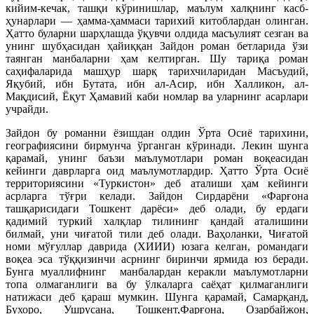
кийим-кечак, ташқи кўринишлар, маълум халқнинг касб-
ҳунарлари — ҳамма-ҳаммаси тарихий китоблардан олинган.
Ҳатто буларни шарҳлашда ўқувчи олдида масъулият сезган ва
унинг шубҳасидан ҳайиққан Зайдон роман бетларида ўзи
таянган манбаларни ҳам келтирган. Шу тариқа роман
саҳифаларида машҳур шарқ тарихчиларидан Масъудий,
Яқубий, ибн Бутата, ибн ал-Асир, ибн Халликон, ал-
Мақдисий, Ёқут Ҳамавий каби номлар ва уларнинг асарлари
учрайди.
Зайдон бу романни ёзишдан олдин Ўрта Осиё тарихини,
географиясини бирмунча ўрганган кўринади. Лекин шунга
қарамай, унинг баъзи маълумотлари роман воқеасидан
кейинги даврларга оид маълумотлардир. Ҳатто Ўрта Осиё
территориясини «Туркистон» деб аталиши ҳам кейинги
асрларга тўғри келади. Зайдон Сирдарёни «Фарғона
ташқарисидаги Тошкент дарёси» деб олади, бу ердаги
қадимий туркий халқлар тилининг қандай аталишини
билмай, уни чиғатой тили деб олади. Ваҳоланки, Чиғатой
номи мўғуллар даврида (ХИИИ) юзага келган, романдаги
воқеа эса тўққизинчи асрнинг биринчи ярмида юз беради.
Бунга муаллифнинг манбалардан керакли маълумотларни
топа олмаганлиги ва бу ўлкаларга саёҳат қилмаганлиги
натижаси деб қараш мумкин. Шунга қарамай, Самарқанд,
Бухоро, Ушрусана, Тошкент,Фарғона, Озарбайжон,