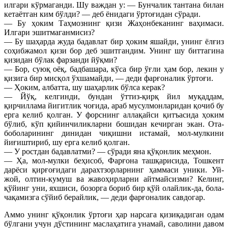
илгари кўрмаганди. Шу важдан у: — Бунчалик тантана билан
кетаётган ким бўлди? — деб ёнидаги ўртоғидан сўради.
— Бу ҳоким Таҳмознинг қизи Жаҳонбеканинг ваҳимаси.
Илгари эшитмаганмисиз?
— Бу шаҳарда жуда бадавлат бир ҳоким яшайди, унинг ёлғиз
соҳибжамол қизи бор деб эшитгандим. Унинг шу биттагина
қизидан бўлак фарзанди йўқми?
— Бор, суюқ оёқ, бадбашара, кўса бир ўғли ҳам бор, лекин у
қизига бир мисқол ўхшамайди, — деди фарғоналик ўртоғи.
— Ҳоким, албатта, шу шаҳарлик бўлса керак?
— Йўқ, келгинди, бундан ўттиз-қирқ йил муқаддам,
қирчиллама йигитлик чоғида, араб мусулмонларидан қочиб бу
ерга келиб қолган. У форснинг аллақайси қитъасида ҳоким
бўлиб, кўп қийинчиликларни бошидан кечирган экан. Ота-
боболарининг динидан чиқишни истамай, мол-мулкини
йиғиштириб, шу ерга келиб қолган.
— У ростдан бадавлатми? — сўради яна қўқонлик меҳмон.
— Ҳа, мол-мулки беҳисоб, Фарғона ташқарисида, Тошкент
дарёси қирғоғидаги дарахтзорларнинг ҳаммаси уники. Уй-
жой, олтин-кумуш ва жавоҳирларни айтмайсизми? Келинг,
қўйинг уни, яхшиси, бозорга бориб бир қўй олайлик-да, бола-
чақамизга сўйиб берайлик, — деди фарғоналик савдогар.
Аммо унинг қўқонлик ўртоғи ҳар нарсага қизиқадиган одам
бўлгани учун дўстининг маслаҳатига унамай, саволини давом