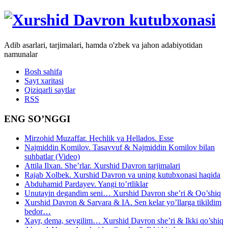
Adib asarlari, tarjimalari, hamda o'zbek va jahon adabiyotidan
namunalar
Bosh sahifa
Sayt xaritasi
Qiziqarli saytlar
RSS
ENG SO’NGGI
Mirzohid Muzaffar. Hechlik va Hellados. Esse
Najmiddin Komilov. Tasavvuf & Najmiddin Komilov bilan
suhbatlar (Video)
Attila Ilxan. She’rlar. Xurshid Davron tarjimalari
Rajab Xolbek. Xurshid Davron va uning kutubxonasi haqida
Abduhamid Pardayev. Yangi to’rtliklar
Unutayin degandim seni… Xurshid Davron she’ri & Qo’shiq
Xurshid Davron & Sarvara & IA. Sen kelar yo’llarga tikildim
bedor…
Xayr, dema, sevgilim… Xurshid Davron she’ri & Ikki qo’shiq