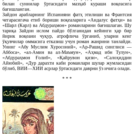
билан суннилар ўртасидаги мазҳаб кураши воқеасига
бағишланган.
Зайдон арабларнинг Испанияни фатҳ этилиши ва Франтсия
чегарасигача етиб бориши воқеаларига «Андалус фатҳи» ва
«Шарл (Карл) ва Абдураҳмон» романларини бағишлаган. Шу
тариқа Зайдон ислом пайдо бўлганидан кейинги ҳар бир
йирик воқеани чуқур, атрофлича ўрганиб, уларни кенг
ўқувчилар оммасига етказиш учун роман жанрини танлайди.
Унинг «Абу Муслим Хуросоний», «Ар-Рашид синглиси —
Аббоса», «ал-Амин ва ал-Маъмун», «Аҳмад ибн Тулун»,
«Абдураҳмон Ғолиб», «Қайрувон қизи», «Салоҳиддин
Айюбий», «Дур дарахти каби романлари шулар жумласидан
бўлиб, ВИИ—ХИИ асрлар ўртасидаги даврни ўз ичига олади.
* * *