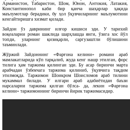
Арманистон, Табаристон, Шом, Юнон, Антокия, Латакия,
Константинопол каби бир қанча шаҳарлар ҳақида
маълумотлар берадики, бу ҳол ўқувчиларнинг маълумотини
кенгайтиришга хизмат қилади.
Зайдон ўз даврининг илғор кишиси эди. У тарихий
воқеаларни роман шаклида шарҳлашда янги, ўзига хос йўл
топди, уларнинг қизиқарли, саргузаштли бўлишини
таъминлади.
Жўржий Зайдоннинг «Фарғона келини» романи араб
мамлакатларида кўп тарқалиб, жуда кенг нашр этилган, форс
тилига ҳам таржима қилинган эди. Бу асар биринчи марта
арабчадан ўзбекчага таржима қилиниб, ўқувчига тақдим
этилмоқда. Таржимон Шоикром Шоисломов араб тилини
мукаммал билади. У илгари араб адабиётидан баъзи
нарсаларни таржима қилган бўлса- да, лекин «Фарғона
келини» таржимоннинг биринчи йирик таржимасидир.