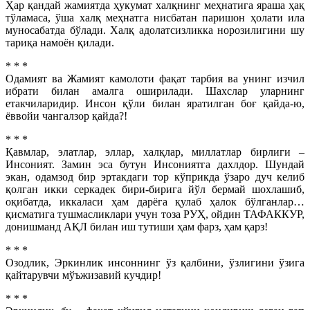
Ҳар қандай жамиятда ҳукумат халқнинг меҳнатига яраша ҳақ
тўламаса, ўша халқ меҳнатга нисбатан паришон ҳолати ила
муносабатда бўлади. Халқ адолатсизликка норозилигини шу
тариқа намоён қилади.
* * *
Одамият ва Жамият камолоти фақат тарбия ва унинг изчил
ибрати билан амалга оширилади. Шахслар уларнинг
етакчиларидир. Инсон қўли билан яратилган боғ қайда-ю,
ёввойи чангалзор қайда?!
* * *
Қавмлар, элатлар, эллар, халқлар, миллатлар бирлиги –
Инсоният. Замин эса бутун Инсониятга дахлдор. Шундай
экан, одамзод бир эртакдаги тор кўприкда ўзаро дуч келиб
қолган икки серкадек бири-бирига йўл бермай шохлашиб,
оқибатда, иккаласи ҳам дарёга қулаб ҳалок бўлганлар…
қисматига тушмасликлари учун тоза РУҲ, ойдин ТАФАККУР,
донишманд АҚЛ билан иш тутиши ҳам фарз, ҳам қарз!
* * *
Озодлик, Эркинлик инсоннинг ўз қалбини, ўзлигини ўзига
қайтарувчи мўъжизавий кучдир!
* * *