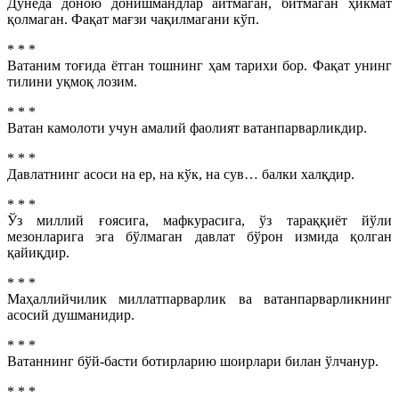
Дунёда доною донишмандлар айтмаган, битмаган ҳикмат
қолмаган. Фақат мағзи чақилмагани кўп.
* * *
Ватаним тоғида ётган тошнинг ҳам тарихи бор. Фақат унинг
тилини уқмоқ лозим.
* * *
Ватан камолоти учун амалий фаолият ватанпарварликдир.
* * *
Давлатнинг асоси на ер, на кўк, на сув… балки халқдир.
* * *
Ўз миллий ғоясига, мафкурасига, ўз тараққиёт йўли
мезонларига эга бўлмаган давлат бўрон измида қолган
қайиқдир.
* * *
Маҳаллийчилик миллатпарварлик ва ватанпарварликнинг
асосий душманидир.
* * *
Ватаннинг бўй-басти ботирларию шоирлари билан ўлчанур.
* * *