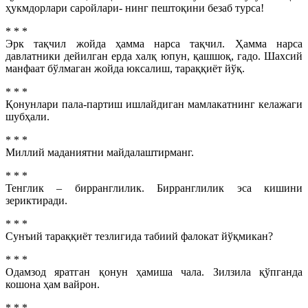
ҳукмдорлари саройлари- нинг пештоқини безаб турса!
* * *
Эрк тақчил жойда ҳамма нарса тақчил. Ҳамма нарса
давлатники дейилган ерда халқ юпун, қашшоқ, гадо. Шахсий
манфаат бўлмаган жойда юксалиш, тараққиёт йўқ.
* * *
Қонунлари пала-партиш ишлайдиган мамлакатнинг келажаги
шубҳали.
* * *
Миллий маданиятни майдалаштирманг.
* * *
Тенглик – бирранглилик. Бирранглилик эса кишини
зериктиради.
* * *
Сунъий тараққиёт тезлигида табиий фалокат йўқмикан?
* * *
Одамзод яратган қонун ҳамиша чала. Зилзила қўпганда
кошона ҳам вайрон.
* * *