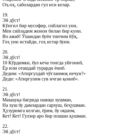
Оҳ-оҳ, саболардан гул иси келар.
19.
Эй дўст!
Кўнгил бир мусофир, сийлагил уни,
Мен сийладим жонон билан бир куни.
Во ажаб! Ўшандан буён тинчим йўқ,
Гоҳ уни истайди, гоҳ истар буни.
20.
Эй дўст!
10 Кўрдимки, бул кеча тонгда уйғониб,
Ёр юзи оташдай турарди ёниб.
Дедим: «Атиргулдай чўғланмоқ нечун?»
Деди: «Атиргулим сув ичган қониб».
21.
Эй дўст!
Маъшуқа бағрида ошиқи хушман,
На хуш бу дамлардан сархуш, беҳушман.
Ҳузуримга келган, ёрим, бу оқшом,
Кет! Кет! Гулзор аро бир пошшо қушман.
22.
Эй дўст!