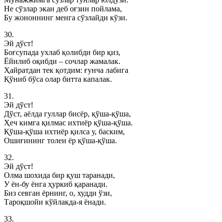
Не сўзлар экан деб оғзин пойлама,
Бу жононнинг менга сўзлайди кўзи.
30.
Эй дўст!
Боғсупада ухлаб қолибди бир қиз,
Ёйилиб оқибди – сочлар жамалак.
Ҳайратдан тек қотдим: ғунча лабига
Қўниб бўса олар битта капалак.
31.
Эй дўст!
Дўст, аёлда гуллар бисёр, қўша-қўша,
Ҳеч кимга қилмас ихтиёр қўша-қўша.
Қўша-қўша ихтиёр қилса у, баским,
Ошиғининг толеи ёр қўша-қўша.
32.
Эй дўст!
Олма шохида бир қуш таранади,
У ён-бу ёнга ҳуркиб қаранади.
Биз севган ёрнинг, о, худди ўзи,
Тароқшойи кўйлакда-я ёнади.
33.