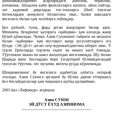
донишмандларимиз асарларидаги донолик, теранлик,
ихчамлик, лўндалик каби фазилатларга эшлиги, айни пайтда,
энг қадимий даврларда тоғ-тошларга ўйиб ёзилган
битиклардек аниқлиги билангина эмас, балки шаклдаги
янгилиги билан ҳам эътиборга лойиқдир.
Биз рубоий, туюқ, фард деган жанрларни билар эдик.
Менимча, буларнинг қаторига «қайирма» ҳам алоҳида жанр
бўлиб қўшилади. Чунки Азим Суюннинг ғайрати ва меҳнати
билан «қайирма» ҳам мустақил жанр хусусиятларига эга
бўлди. «Эй дўст» деган сатр мурожаатдангина иборат эмас. У
турли ўринларда турлича оҳанг ва маъно касб этмоқда.
Тўртликни маъно ва шакл жиҳатидан янгиламоқда. Шу билан
Шарқда минг йиллардан бери ўзгартириб бўлмайдигандай
туюлган тўртлик, энг муҳими, янгича руҳда кўринмоқда.
Шоиримизнинг бу янгилиги адабиётда албатта эътироф
этилади. Азим Суюнга эргашиб бу йўлни давом эттиришга
бел боғлайдиганлар ҳам чиқишига шубҳа қилмайман.
2003 йил «Тафаккур» журнали
Азим СУЮН
ЭЙ ДЎСТ ЁХУД АЗИМНОМА