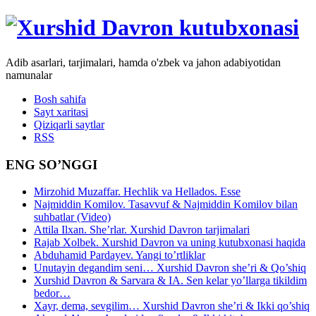
Adib asarlari, tarjimalari, hamda o'zbek va jahon adabiyotidan
namunalar
Bosh sahifa
Sayt xaritasi
Qiziqarli saytlar
RSS
ENG SO’NGGI
Mirzohid Muzaffar. Hechlik va Hellados. Esse
Najmiddin Komilov. Tasavvuf & Najmiddin Komilov bilan
suhbatlar (Video)
Attila Ilxan. She’rlar. Xurshid Davron tarjimalari
Rajab Xolbek. Xurshid Davron va uning kutubxonasi haqida
Abduhamid Pardayev. Yangi to’rtliklar
Unutayin degandim seni… Xurshid Davron she’ri & Qo’shiq
Xurshid Davron & Sarvara & IA. Sen kelar yo’llarga tikildim
bedor…
Xayr, dema, sevgilim… Xurshid Davron she’ri & Ikki qo’shiq