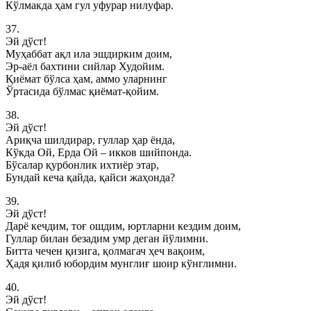
Кўлмакда ҳам гул уфурар нилуфар.
37.
Эй дўст!
Муҳаббат ақл ила эшдирким доим,
Эр-аёл бахтини сийлар Худойим.
Қиёмат бўлса ҳам, аммо уларнинг
Ўртасида бўлмас қиёмат-қойим.
38.
Эй дўст!
Ариқча шилдирар, гуллар ҳар ёнда,
Кўкда Ой, Ерда Ой – икков шийпонда.
Бўсалар қурбонлик ихтиёр этар,
Бундай кеча қайда, қайси жаҳонда?
39.
Эй дўст!
Дарё кечдим, тоғ ошдим, юртларни кездим доим,
Гуллар билан безадим умр деган йўлимни.
Битта чечен қизига, қолмагач ҳеч вақоим,
Ҳадя қилиб юбордим мунглиғ шоир кўнглимни.
40.
Эй дўст!