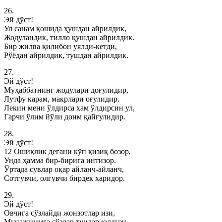
26.
Эй дўст!
Ул санам қошида ҳушдан айрилдик,
Жодуландик, тилло қушдан айрилдик.
Бир жилва қилибон уялди-кетди,
Рўёдан айрилдик, тушдан айрилдик.
27.
Эй дўст!
Муҳаббатнинг жодулари доғулидир,
Лутфу карам, макрлари оғулидир.
Лекин мени ўлдирса ҳам ўлдирсин ул,
Гарчи ўлим йўли доим қайғулидир.
28.
Эй дўст!
12 Ошиқлик дегани кўп қизиқ бозор,
Унда ҳамма бир-бирига интизор.
Ўртада сувлар оқар айланч-айланч,
Сотгувчи, олгувчи бирдек харидор.
29.
Эй дўст!
Овчига сўзлайди жонзотлар изи,
Мунажжимга сўзлар тунлар юлдузи.