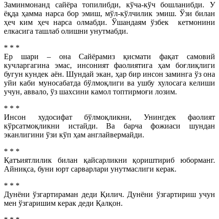
Заминмонанд сайёра топилибди, кўча-кўч бошланибди. У
ёқда ҳамма нарса бор эмиш,
мўл-кўлчилик эмиш. Ўзи билан
ҳеч ким ҳеч нарса олмабди. Ўшандаям ўзбек кетмонини
елкасига
ташлаб олишни унутмабди.
* * *
Ер шари – она Сайёрамиз қисмати фақат самовий
кучларгагина эмас, инсоният фаолиятига ҳам боғлиқлиги
бугун кундек аён. Шундай экан, ҳар бир инсон заминга ўз она
уйи каби муносабатда бўлмоқлиги ва ушбу хулосага келиши
учун, аввало, ўз шахсини камол топтирмоғи лозим.
* * *
Инсон худосифат бўлмоқликни, Унингдек фаолият
кўрсатмоқликни истайди. Ва барча фожиаси шундан
эканлигини ўзи кўп ҳам англайвермайди.
* * *
Қатъиятлилик билан қайсарликни қориштириб юборманг.
Айниқса, буни юрт сарварлари унутмаслиги керак.
* * *
Дунёни ўзгартираман деди Қилич. Дунёни ўзгартириш учун
мен ўзгаришим керак деди Қалқон.