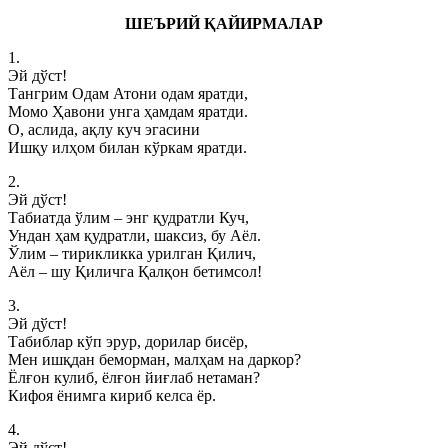
ШЕЪРИЙ ҚАЙИРМАЛАР
1.
Эй дўст!
Тангрим Одам Атони одам яратди,
Момо Ҳавони унга ҳамдам яратди.
О, аслида, ақлу куч эгасини
Ишқу илҳом билан кўркам яратди.
2.
Эй дўст!
Табиатда ўлим – энг қудратли Куч,
Ундан ҳам қудратли, шаксиз, бу Аёл.
Ўлим – тирикликка урилган Қилич,
Аёл – шу Қиличга Қалқон бетимсол!
3.
Эй дўст!
Табиблар кўп эрур, дорилар бисёр,
Мен ишқдан беморман, малҳам на даркор?
Ёлғон кулиб, ёлғон йиғлаб нетаман?
Кифоя ёнимга кириб келса ёр.
4.
Эй дўст!