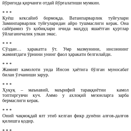
йўриғида қирчанғи отдай йўрғалатиши мумкин.
* * *
Қуёш кексайиб бормоқда. Ватанпарварлик туйғулари
Заминпарварлик туйғуларидан айро тушмаслиги керак. Она
сайёрамиз ўз қобиқлари ичида маҳдуд яшаётган қуртлар
ўйлаганичалик улкан эмас.
* * *
Сўздан… ҳаракатга ўт. Умр мазмунини, инсоннинг
жамиятдаги ўрнини унинг фаол ҳаракати белгилайди.
* * *
Жамият камолоти унда Инсон ҳаётига бўлган муносабат
билан ўлчаниши зарур.
* * *
Ҳуқуқ – маънавий, маърифий тараққиётни
камол
топтиргувчи куч. Аммо у ахлоқий мезон
ларга зарба
бермаслиги керак.
* * *
Оний чақмоқдай ялт этиб келган фикр дунёни алғов-далғов
қилишга қодир.
* * *