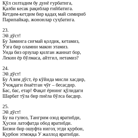
Қўл силтадим бу дунё ғурбатига,
Қалби кесак рақиблар ғийбатига.
Кетдим-кетдим бир қадаҳ май симириб
Парипайкар, жононлар суҳбатига.
23.
Эй дўст!
Бу Заминга сиғмай қолдик, кетамиз,
Ўзга бир оламни макон этамиз.
Унда биз орзулар қилган жаннат бор,
Лекин ёр бўлмаса, айтгил, нетамиз?
24.
Эй дўст!
Бу Азим дўст, ёр кўйида мисли хасдир,
Ўчоқдаги ёнаётган чўғ – бесасдир.
Бас, бас, етар! Фақат ёрнинг қўлидаги
Шарбат тўла бир пиёла бўлса басдир.
25.
Эй дўст!
Бу на гулюз, Тангрим озод яратибди,
Ҳусни латофатда обод яратибди.
Бизни бир ошуфта нигоҳ этди қурбон,
Қурбон этмоққа У жаллод яратибди.