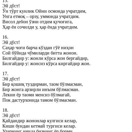
15.
Эй дўст!
Ўн тўрт кунлик Ойни осмонда учратдим,
Унга етмоқ – орзу, уммонда учратдим.
Висол дебон ўзни отдим қучоғига,
Ҳар ён сочилди у, ҳар ёнда учратдим.
16.
Эй дўст!
Саҳар чоғи барча кўздан гўё ниҳон
Сой бўйида чўмиларди битта жонон.
Билгайдир у: жонли кўрса жон бергайдир,
Билгайдир у: жонсиз кўрса киргайдир жон.
17.
Эй дўст!
Бир қошиқ туздирман, таом бўлмасман,
Бир жонга арзирли инъом бўлмасман.
Лекин ёр таоми менсиз бўлмагай,
Пок дастурхонида тамом бўлмасман.
18.
Эй дўст!
Қайдандир жононлар кулгиси келар,
Киши бундан кетмай тургиси келар.
Уларнинг ичида бизнинг ёр борми,