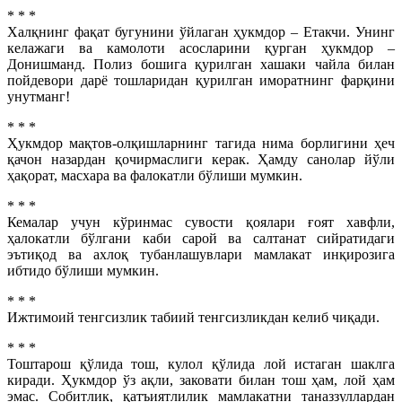
* * *
Халқнинг фақат бугунини ўйлаган ҳукмдор – Етакчи. Унинг
келажаги ва камолоти асосларини қурган ҳукмдор –
Донишманд. Полиз бошига қурилган хашаки чайла билан
пойдевори дарё тошларидан қурилган иморатнинг фарқини
унутманг!
* * *
Ҳукмдор мақтов-олқишларнинг тагида нима борлигини ҳеч
қачон назардан қочирмаслиги керак. Ҳамду санолар йўли
ҳақорат, масхара ва фалокатли бўлиши мумкин.
* * *
Кемалар учун кўринмас сувости қоялари ғоят хавфли,
ҳалокатли бўлгани каби сарой ва салтанат сийратидаги
эътиқод ва ахлоқ тубанлашувлари мамлакат инқирозига
ибтидо бўлиши мумкин.
* * *
Ижтимоий тенгсизлик табиий тенгсизликдан келиб чиқади.
* * *
Тоштарош қўлида тош, кулол қўлида лой истаган шаклга
киради. Ҳукмдор ўз ақли, заковати билан тош ҳам, лой ҳам
эмас. Собитлик, қатъиятлилик мамлакатни таназзуллардан