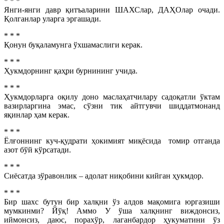
* * *
Янги-янги давр қитъаларини ШАХСлар, ДАҲОлар очади.
Қолганлар уларга эргашади.
* * *
Қонун буқаламунга ўхшамаслиги керак.
* * *
Ҳукмдорнинг қаҳри бурнининг учида.
* * *
Ҳукмдорларга оқилу доно маслаҳатчилару садоқатли ўктам
вазирларгина эмас, сўзни тик айтгувчи шиддатмонанд
яқинлар ҳам керак.
* * *
Ёлғоннинг куч-қудрати ҳокимият миқёсида
томир отганда
азот бўй кўрсатади.
* * *
Сиёсатда зўравонлик – адолат ниқобини кийган ҳукмдор.
* * *
Бир шахс бутун бир халқни ўз алдов мақомига юргазиши
мумкинми? Йўқ! Аммо У ўша халқнинг виждонсиз,
иймонсиз, даюс, порахўр, лаганбардор ҳукуматини ўз