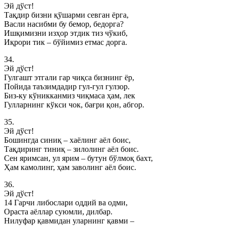
Эй дўст!
Тақдир бизни қўшарми севган ёрга,
Васли насибми бу бемор, бедорга?
Ишқимизни изҳор этдик тиз чўкиб,
Иқрори тик – бўйимиз етмас дорга.
34.
Эй дўст!
Гулгашт этгали гар чиқса бизнинг ёр,
Пойида таъзимдадир гул-гул гулзор.
Биз-ку кўникканмиз чиқмаса ҳам, лек
Гулларнинг кўкси чок, бағри қон, абгор.
35.
Эй дўст!
Бошингда синиқ – хаёлинг аёл боис,
Тақдиринг тиниқ – зилолинг аёл боис.
Сен яримсан, ул ярим – бутун бўлмоқ бахт,
Ҳам камолинг, ҳам заволинг аёл боис.
36.
Эй дўст!
14 Гарчи либослари оддий ва одми,
Ораста аёллар суюмли, дилбар.
Нилуфар қавмидан уларнинг қавми –