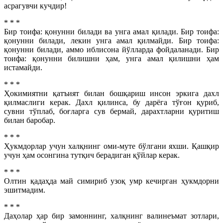
асрагувчи кучдир!
* * *
Бир тоифа: қонунни билади ва унга амал қилади. Бир тоифа:
қонунни билади, лекин унга амал қилмайди. Бир тоифа:
қонунни билади, аммо иблисона йўлларда фойдаланади. Бир
тоифа: қонунни билишни ҳам, унга амал қилишни ҳам
истамайди.
* * *
Ҳокимиятни қатъият билан бошқариш инсон эркига дахл
қилмаслиги керак. Дахл қилинса, бу дарёга тўғон қуриб,
сувни тўплаб, боғларга сув бермай, дарахтларни қуритиш
билан баробар.
* * *
Ҳукмдорлар учун халқнинг оми-муте бўлгани яхши. Қашқир
учун ҳам осонгина тутқич берадиган қўйлар керак.
* * *
Олтин қадаҳда май симириб узоқ умр кечирган ҳукмдорни
эшитмадим.
* * *
Даҳолар ҳар бир замоннинг, халқнинг валинеъмат зотлари,