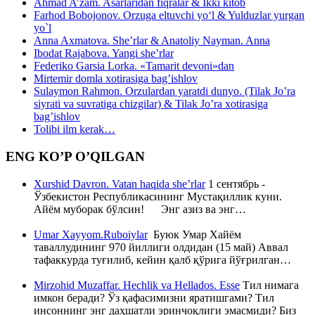
Ahmad A’zam. Asarlaridan fiqralar & Ikki kitob
Farhod Bobojonov. Orzuga eltuvchi yo‘l & Yulduzlar yurgan
yo`l
Anna Axmatova. She’rlar & Anatoliy Nayman. Anna
Ibodat Rajabova. Yangi she’rlar
Federiko Garsia Lorka. «Tamarit devoni»dan
Mirtemir domla xotirasiga bag’ishlov
Sulaymon Rahmon. Orzulardan yaratdi dunyo. (Tilak Jo’ra
siyrati va suvratiga chizgilar) & Tilak Jo’ra xotirasiga
bag’ishlov
Tolibi ilm kerak…
ENG KO’P O’QILGAN
Xurshid Davron. Vatan haqida she’rlar
1 сентябрь -
Ўзбекистон Республикасининг Мустақиллик куни.
Айём муборак бўлсин! Энг азиз ва энг…
Umar Xayyom.Ruboiylar
Буюк Умар Хайём
таваллудининг 970 йиллиги олдидан (15 май) Аввал
тафаккурда туғилиб, кейин қалб қўрига йўғрилган…
Mirzohid Muzaffar. Hechlik va Hellados. Esse
Тил нимага
имкон беради? Ўз қафасимизни яратишгами? Тил
инсоннинг энг даҳшатли эринчоқлиги эмасмиди? Биз