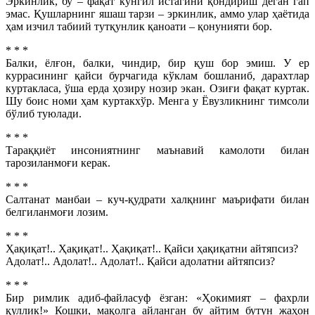
Эркинлик, бу – фақат кўнгил истагини қондириш деган гап
эмас. Қушларнинг яшаш тарзи –
эркинлик, аммо улар ҳаётида
ҳам изчил табиий тутқунлик қаноати – қонунияти бор.
* * *
Балки, ёлғон, балки, чиндир, бир қуш бор эмиш. У ер
куррасининг қайси бурчагида кўклам бошланиб, дарахтлар
куртакласа, ўша ерда ҳозиру нозир экан. Озиғи фақат куртак.
Шу боис номи ҳам куртакхўр. Менга у Ёвузликнинг тимсоли
бўлиб туюлади.
* * *
Тараққиёт инсониятнинг маънавий камолоти билан
тарозиланмоғи керак.
* * *
Салтанат манбаи – куч-қудрати халқнинг маърифати билан
белгиланмоғи лозим.
* * *
Ҳақиқат!.. Ҳақиқат!.. Ҳақиқат!.. Қайси ҳақиқатни айтяпсиз?
Адолат!.. Адолат!.. Адолат!.. Қайси адолатни айтяпсиз?
* * *
Бир римлик адиб-файласуф ёзган: «Ҳокимият
– фахрли
қуллик!» Кошки, мақолга айланган бу айтим бутун жаҳон