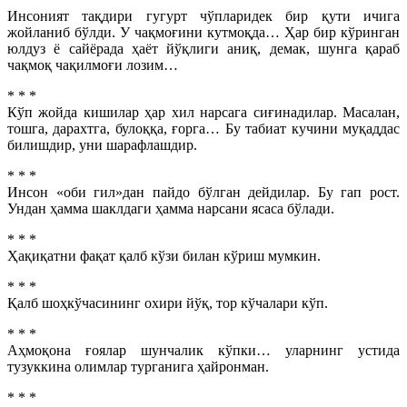
Инсоният тақдири гугурт чўпларидек бир қути ичига
жойланиб бўлди. У чақмоғини кутмоқда… Ҳар бир кўринган
юлдуз ё сайёрада ҳаёт йўқлиги аниқ, демак, шунга қараб
чақмоқ чақилмоғи лозим…
* * *
Кўп жойда кишилар ҳар хил нарсага сиғинадилар. Масалан,
тошга, дарахтга, булоққа, ғорга… Бу табиат кучини муқаддас
билишдир, уни шарафлашдир.
* * *
Инсон «оби гил»дан пайдо бўлган дейдилар. Бу гап рост.
Ундан ҳамма шаклдаги ҳамма нарсани ясаса бўлади.
* * *
Ҳақиқатни фақат қалб кўзи билан кўриш мумкин.
* * *
Қалб шоҳкўчасининг охири йўқ, тор кўчалари кўп.
* * *
Аҳмоқона ғоялар шунчалик кўпки… уларнинг устида
тузуккина олимлар турганига ҳайронман.
* * *