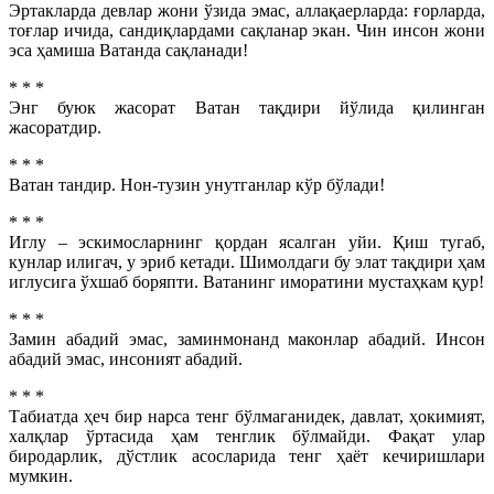
Эртакларда девлар жони ўзида эмас, аллақаерларда: ғорларда,
тоғлар ичида, сандиқлардами сақланар экан. Чин инсон жони
эса ҳамиша Ватанда сақланади!
* * *
Энг буюк жасорат Ватан тақдири йўлида қилинган
жасоратдир.
* * *
Ватан тандир. Нон-тузин унутганлар кўр бўлади!
* * *
Иглу – эскимосларнинг қордан ясалган уйи. Қиш тугаб,
кунлар илигач, у эриб кетади. Шимолдаги бу элат тақдири ҳам
иглусига ўхшаб боряпти. Ватанинг иморатини мустаҳкам қур!
* * *
Замин абадий эмас, заминмонанд маконлар абадий. Инсон
абадий эмас, инсоният абадий.
* * *
Табиатда ҳеч бир нарса тенг бўлмаганидек, давлат, ҳокимият,
халқлар ўртасида ҳам тенглик бўлмайди. Фақат улар
биродарлик, дўстлик асосларида тенг ҳаёт кечиришлари
мумкин.