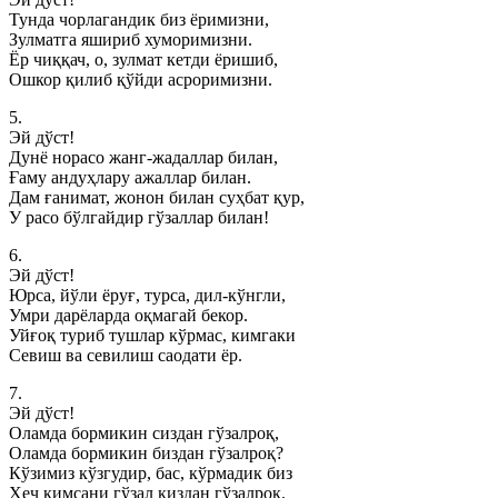
Тунда чорлагандик биз ёримизни,
Зулматга яшириб хуморимизни.
Ёр чиққач, о, зулмат кетди ёришиб,
Ошкор қилиб қўйди асроримизни.
5.
Эй дўст!
Дунё норасо жанг-жадаллар билан,
Ғаму андуҳлару ажаллар билан.
Дам ғанимат, жонон билан суҳбат қур,
У расо бўлгайдир гўзаллар билан!
6.
Эй дўст!
Юрса, йўли ёруғ, турса, дил-кўнгли,
Умри дарёларда оқмагай бекор.
Уйғоқ туриб тушлар кўрмас, кимгаки
Севиш ва севилиш саодати ёр.
7.
Эй дўст!
Оламда бормикин сиздан гўзалроқ,
Оламда бормикин биздан гўзалроқ?
Кўзимиз кўзгудир, бас, кўрмадик биз
Ҳеч кимсани гўзал қиздан гўзалроқ.