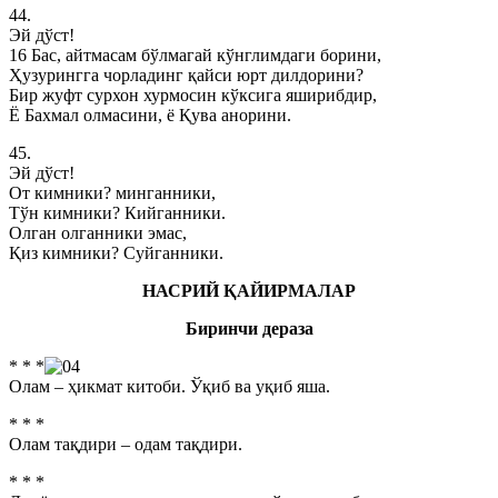
44.
Эй дўст!
16 Бас, айтмасам бўлмагай кўнглимдаги борини,
Ҳузурингга чорладинг қайси юрт дилдорини?
Бир жуфт сурхон хурмосин кўксига яширибдир,
Ё Бахмал олмасини, ё Қува анорини.
45.
Эй дўст!
От кимники? минганники,
Тўн кимники? Кийганники.
Олган олганники эмас,
Қиз кимники? Суйганники.
НАСРИЙ ҚАЙИРМАЛАР
Биринчи дераза
* * *
Олам – ҳикмат китоби. Ўқиб ва уқиб яша.
* * *
Олам тақдири – одам тақдири.
* * *