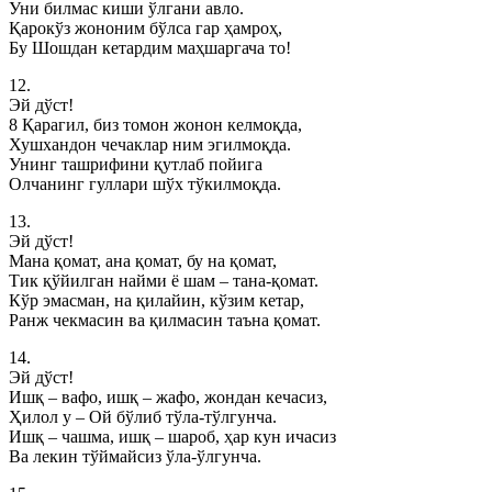
Уни билмас киши ўлгани авло.
Қарокўз жононим бўлса гар ҳамроҳ,
Бу Шошдан кетардим маҳшаргача то!
12.
Эй дўст!
8 Қарагил, биз томон жонон келмоқда,
Хушхандон чечаклар ним эгилмоқда.
Унинг ташрифини қутлаб пойига
Олчанинг гуллари шўх тўкилмоқда.
13.
Эй дўст!
Мана қомат, ана қомат, бу на қомат,
Тик қўйилган найми ё шам – тана-қомат.
Кўр эмасман, на қилайин, кўзим кетар,
Ранж чекмасин ва қилмасин таъна қомат.
14.
Эй дўст!
Ишқ – вафо, ишқ – жафо, жондан кечасиз,
Ҳилол у – Ой бўлиб тўла-тўлгунча.
Ишқ – чашма, ишқ – шароб, ҳар кун ичасиз
Ва лекин тўймайсиз ўла-ўлгунча.