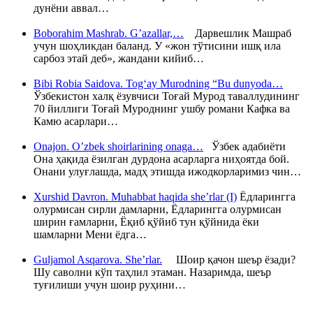
дунёни аввал…
Boborahim Mashrab. G’azallar,…
Дарвешлик Машраб
учун шоҳликдан баланд. У «жон тўтисини ишқ ила
сарбоз этай деб», жандани кийиб…
Bibi Robia Saidova. Tog‘ay Murodning “Bu dunyoda…
Ўзбекистон халқ ёзувчиси Тоғай Мурод таваллудининг
70 йиллиги Тоғай Муроднинг ушбу романи Кафка ва
Камю асарлари…
Onajon. O’zbek shoirlarining onaga…
Ўзбек адабиёти
Она ҳақида ёзилган дурдона асарларга ниҳоятда бой.
Онани улуғлашда, мадҳ этишда ижодкорларимиз чин…
Xurshid Davron. Muhabbat haqida she’rlar (I)
Ёдларингга
олурмисан сирли дамларни, Ёдларингга олурмисан
ширин ғамларни, Ёқиб қўйиб тун қўйнида ёки
шамларни Мени ёдга…
Guljamol Asqarova. She’rlar.
Шоир қачон шеър ёзади?
Шу саволни кўп таҳлил этаман. Назаримда, шеър
туғилиши учун шоир руҳини…