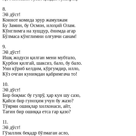
8.
Эй дўст!
Коинот комида эрур жамулжам
Бу Замин, бу Осмон, илоҳий Олам.
Кўнглимга на хушдур, ёнимда агар
Бўлмаса кўнглимни олғувчи санам!
9.
Эй дўст!
Ишқ жодуси қилган мени мубтало,
Қурбон қилгай, шаксиз, бало, бу бало.
Уни кўриб келдим, кўргумдир, илло,
Кўз очган кунимдан қабримгача то!
10.
Эй дўст!
Бир боқмас бу гулрў, ҳар кун шу сазо,
Қайси бир гуноҳим учун бу жазо?
Тўярми ошиқлар хилхонаси, айт,
Тағин бир ошиққа етса гар қазо?
11.
Эй дўст!
Гўзаллик беқадр бўлмаган асло,