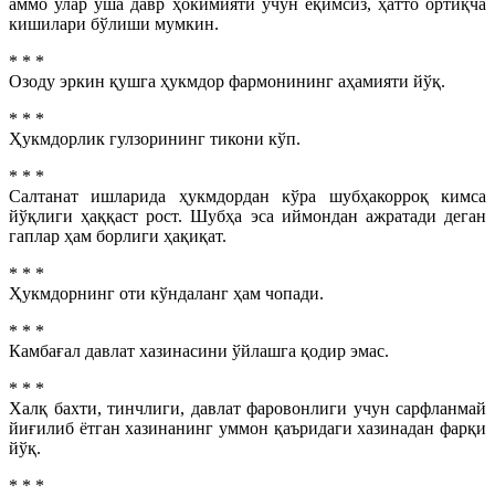
аммо улар ўша давр ҳокимияти
учун ёқимсиз, ҳатто ортиқча
кишилари бўлиши мумкин.
* * *
Озоду эркин қушга ҳукмдор фармонининг аҳамияти йўқ.
* * *
Ҳукмдорлик гулзорининг тикони кўп.
* * *
Салтанат ишларида ҳукмдордан кўра шубҳакорроқ кимса
йўқлиги ҳаққаст рост. Шубҳа эса иймондан ажратади деган
гаплар ҳам борлиги ҳақиқат.
* * *
Ҳукмдорнинг оти кўндаланг ҳам чопади.
* * *
Камбағал давлат хазинасини ўйлашга қодир эмас.
* * *
Халқ бахти, тинчлиги, давлат фаровонлиги учун сарфланмай
йиғилиб ётган хазинанинг уммон қаъридаги хазинадан фарқи
йўқ.
* * *