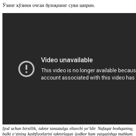
Ўзинг кўзини очган булоқнинг суви ширин.
Ijod uchun birxillik, takror tanazzulga eltuvchi yoʻldir. Nafaqat boshqaning,
balki oʻzining kashfiyotlarini takrorlagan ijodkor ham yutqazishga mahkum.