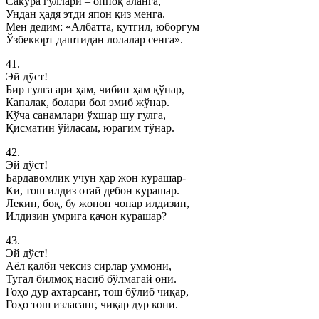
Сакура гуллари – оппоқ аланга,
Ундан ҳадя этди япон қиз менга.
Мен дедим: «Албатта, кутгил, юборгум
Ўзбекюрт даштидан лолалар сенга».
41.
Эй дўст!
Бир гулга ари ҳам, чибин ҳам қўнар,
Капалак, болари бол эмиб жўнар.
Кўча санамлари ўхшар шу гулга,
Қисматин ўйласам, юрагим тўнар.
42.
Эй дўст!
Бардавомлик учун ҳар жон курашар-
Ки, тош илдиз отай дебон курашар.
Лекин, боқ, бу жонон чопар илдизин,
Илдизин умрига қачон курашар?
43.
Эй дўст!
Аёл қалби чексиз сирлар уммони,
Тугал билмоқ насиб бўлмагай они.
Гоҳо дур ахтарсанг, тош бўлиб чиқар,
Гоҳо тош изласанг, чиқар дур кони.