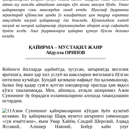
айнан шу шаклда айтадиган гаплари кўп экани маълум бўлди. Унинг
қайирмалари сони минглардан ошиб кетди. Муаллиф ўқирманни
зериктириб қўймаслик ҳамда ўз кашфиётига ҳам таҳрир киритиш
мақсадида насрий қайирмалар ёза бошлади. Қўлингиздаги китоб
насрий ва шеърий қайирмалар уйғунлашувидан иборат асар сифатида
дунёга келди. Азиз ўқирманларга қайирма қутлуғ бўлсин дегимиз
келади.
ҚАЙИРМА – МУСТАҚИЛ ЖАНР
Абдулла ОРИПОВ
Кейинги йилларда адабиётда, хусусан, шеъриятда янгилик
яратишга, яъни ҳар хил услуб ва шаклларни янгилашга бўлган
интилиш кучайди. Бундай қизиқиш нафақат ёш қаламкашлар,
балки бир қадар суяги қотган ижодкорлар орасида ҳам яққол
кўзга ташланмоқда. Мен, айниқса, атоқли шоиримиз Азим
Суюннинг бу борадаги изланишларини алоҳида таъкидлашни
истардим.
Азим Суюннинг қайирмаларини кўпдан буён кузатиб
келаман. Бу қайирмалар Шарқ мумтоз шеърияти уммонидан
«сув ичаётгани», яъни Умар Хайём, Саъдий Шерозий, Аҳмад
Яссавий, Алишер Навоий, Бобур каби улуғ