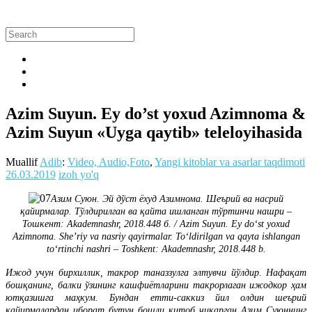
Azim Suyun. Ey do’st yoxud Azimnoma &
Azim Suyun «Uyga qaytib» teleloyihasida
Muallif
Adib
:
Video, Audio,Foto
,
Yangi kitoblar va asarlar taqdimoti
26.03.2019
izoh yo'q
Азим Суюн. Эй дўст ёхуд Азимнома. Шеърий ва насрий
қайирмалар. Тўлдирилган ва қайта ишланган тўртинчи нашри –
Тошкент: Akademnashr, 2018.448 б. / Azim Suyun. Ey doʻst yoxud
Azimnoma. Sheʼriy va nasriy qayirmalar. Toʻldirilgan va qayta ishlangan
toʻrtinchi nashri – Toshkent: Akademnashr, 2018.448 b.
Ижод учун бирхиллик, такрор таназзулга элтувчи йўлдир. Нафақат
бошқанинг, балки ўзининг кашфиётларини такрорлаган ижодкор ҳам
ютқазишга маҳкум. Бундан етти-саккиз йил олдин шеърий
қайирмалардан иборат бутун бошли китоб чиқарган Азим Суюннинг