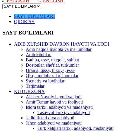
РУССКИЙ
ENGLISH
SAYT BO'LIMLARI
QIDIRISH
SAYT BO’LIMLARI
ADIB XURSHID DAVRON HAYOTI VA IJODI
Adib haqida maqola va ma'lumotlar
Adib kitoblari
Badiha, esse, maqola, suhbat
Dostonlar, she'rlar, turkumlar
Drama, qissa, hikoya, esse
Qisqa mulohazalar, luqmalar
Ssenariy va loyihalar
Tarjimalar
KUTUBXONA
Alisher Navoiy hayoti va ijodi
Amir Temur hayoti va faoliyati
Islom tarixi, adabiyoti va madaniyati
Tasavvuf tarixi, va adabiyoti
Jadidlik tarixi va adabiyoti
Jahon adabiyoti va madaniyati
Turk xalqlari tarixi, adabiyoti, madaniyati