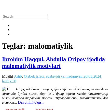
Teglar: malomatiylik
Ibrohim Haqqul. Abdulla Oripov ijodida
malomatiylik motivlari
Muallif
Adib
:
O'zbek tarixi, adabiyoti va madaniyati
20.03.2024
izoh yo'q
Шарқ адабиёти, тарих, фалсафа ва дин билан, ислом дини
заминида дунёга келган бир неча фикр оқими ҳамда таълимотлар
билан алоқада тараққий топган. Шулардан бири маломатийлик деб
Davomini o'qish
аталган…