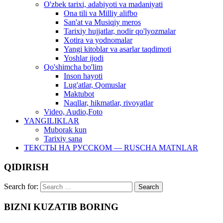
O'zbek tarixi, adabiyoti va madaniyati
Ona tili va Milliy alifbo
San'at va Musiqiy meros
Tarixiy hujjatlar, nodir qo'lyozmalar
Xotira va yodnomalar
Yangi kitoblar va asarlar taqdimoti
Yoshlar ijodi
Qo'shimcha bo'lim
Inson hayoti
Lug'atlar, Qomuslar
Maktubot
Naqllar, hikmatlar, rivoyatlar
Video, Audio,Foto
YANGILIKLAR
Muborak kun
Tarixiy sana
ТЕКСТЫ НА РУССКОМ — RUSCHA MATNLAR
QIDIRISH
Search for:
BIZNI KUZATIB BORING