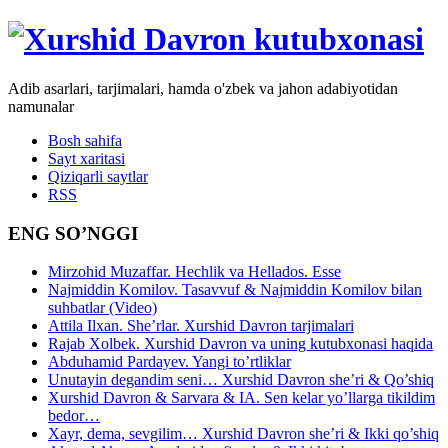
Adib asarlari, tarjimalari, hamda o'zbek va jahon adabiyotidan
namunalar
Bosh sahifa
Sayt xaritasi
Qiziqarli saytlar
RSS
ENG SO’NGGI
Mirzohid Muzaffar. Hechlik va Hellados. Esse
Najmiddin Komilov. Tasavvuf & Najmiddin Komilov bilan
suhbatlar (Video)
Attila Ilxan. She’rlar. Xurshid Davron tarjimalari
Rajab Xolbek. Xurshid Davron va uning kutubxonasi haqida
Abduhamid Pardayev. Yangi to’rtliklar
Unutayin degandim seni… Xurshid Davron she’ri & Qo’shiq
Xurshid Davron & Sarvara & IA. Sen kelar yo’llarga tikildim
bedor…
Xayr, dema, sevgilim… Xurshid Davron she’ri & Ikki qo’shiq