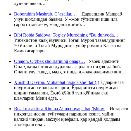
дунёни аввал…
Boborahim Mashrab. G’azallar,…
Дарвешлик Машраб
учун шоҳликдан баланд. У «жон тўтисини ишқ ила
сарбоз этай деб», жандани кийиб…
Bibi Robia Saidova. Tog‘ay Murodning “Bu dunyoda…
Ўзбекистон халқ ёзувчиси Тоғай Мурод таваллудининг
70 йиллиги Тоғай Муроднинг ушбу романи Кафка ва
Камю асарлари…
Onajon. O’zbek shoirlarining onaga…
Ўзбек адабиёти
Она ҳақида ёзилган дурдона асарларга ниҳоятда бой.
Онани улуғлашда, мадҳ этишда ижодкорларимиз чин…
Xurshid Davron. Muhabbat haqida she’rlar (I)
Ёдларингга
олурмисан сирли дамларни, Ёдларингга олурмисан
ширин ғамларни, Ёқиб қўйиб тун қўйнида ёки
шамларни Мени ёдга…
Betakror aktrisa Rimma Ahmedovaga bag’ishlov.
Истараси
ниҳоятда иссиқ, туйғулари паришон юзига майин
қалқиб чиққан, маҳзун қиёфали, ҳар қандай ҳолдаям
дилбарлигича…