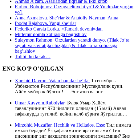
Ahmad A’zam. Asarlaridan fiqralar & Ikki kitob
Farhod Bobojonov. Orzuga eltuvchi yo‘l & Yulduzlar yurgan
yo`l
Anna Axmatova. She’rlar & Anatoliy Nayman. Anna
Ibodat Rajabova. Yangi she’rlar
Federiko Garsia Lorka. «Tamarit devoni»dan
Mirtemir domla xotirasiga bag’ishlov
Sulaymon Rahmon. Orzulardan yaratdi dunyo. (Tilak Jo’ra
siyrati va suvratiga chizgilar) & Tilak Jo’ra xotirasiga
bag’ishlov
Tolibi ilm kerak…
ENG KO’P O’QILGAN
Xurshid Davron. Vatan haqida she’rlar
1 сентябрь -
Ўзбекистон Республикасининг Мустақиллик куни.
Айём муборак бўлсин! Энг азиз ва энг…
Umar Xayyom.Ruboiylar
Буюк Умар Хайём
таваллудининг 970 йиллиги олдидан (15 май) Аввал
тафаккурда туғилиб, кейин қалб қўрига йўғрилган…
Mirzohid Muzaffar. Hechlik va Hellados. Esse
Тил нимага
имкон беради? Ўз қафасимизни яратишгами? Тил
инсоннинг энг даҳшатли эринчоқлиги эмасмиди? Биз