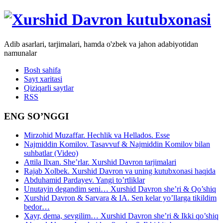
Adib asarlari, tarjimalari, hamda o'zbek va jahon adabiyotidan
namunalar
Bosh sahifa
Sayt xaritasi
Qiziqarli saytlar
RSS
ENG SO’NGGI
Mirzohid Muzaffar. Hechlik va Hellados. Esse
Najmiddin Komilov. Tasavvuf & Najmiddin Komilov bilan
suhbatlar (Video)
Attila Ilxan. She’rlar. Xurshid Davron tarjimalari
Rajab Xolbek. Xurshid Davron va uning kutubxonasi haqida
Abduhamid Pardayev. Yangi to’rtliklar
Unutayin degandim seni… Xurshid Davron she’ri & Qo’shiq
Xurshid Davron & Sarvara & IA. Sen kelar yo’llarga tikildim
bedor…
Xayr, dema, sevgilim… Xurshid Davron she’ri & Ikki qo’shiq