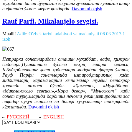
муҳаббат билан йўғрилган ва унинг гўзаллигини куйлаган шоир
сифатида ўлмас мерос қолдирди
Davomini o'qish
Rauf Parfi. Mikalanjelo sevgisi.
Muallif
Adib
:
O'zbek tarixi, adabiyoti va madaniyati
06.03.2013
1
izoh
Петрарка сонетларидаги оташин муҳаббат, вафо, ҳижрон
садолари,Пушкиннинг дўстга меҳри, яширин севгиси,
Б.Бойқобиловнинг ҳаёт ҳодисалари мадҳидан фарқли ўлароқ,
Рауф Парфи сонетларида изтироб,тириклик, ҳаёт
зиддиятлари, қарама-қарши кечинмалар туғёни бетакрор
ҳолатда намоён бўлади. «Ҳамлет», «Муҳаббат»,
«Микеланжело севгиси»,«Қора девор», “Муножот” каби
сонет туркумларида дарднинг нечоғли улкан,изтиробнинг эса
нақадар чуқур эканлиги ва бошқа хусусиятлар тадқиқотда
кўрсатилди.
Davomini o'qish
РУССКИЙ
ENGLISH