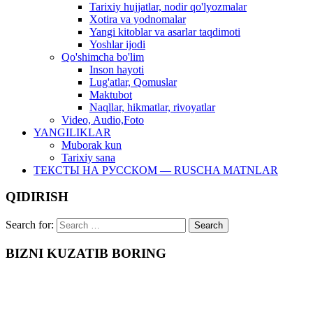
Tarixiy hujjatlar, nodir qo'lyozmalar
Xotira va yodnomalar
Yangi kitoblar va asarlar taqdimoti
Yoshlar ijodi
Qo'shimcha bo'lim
Inson hayoti
Lug'atlar, Qomuslar
Maktubot
Naqllar, hikmatlar, rivoyatlar
Video, Audio,Foto
YANGILIKLAR
Muborak kun
Tarixiy sana
ТЕКСТЫ НА РУССКОМ — RUSCHA MATNLAR
QIDIRISH
Search for:
BIZNI KUZATIB BORING