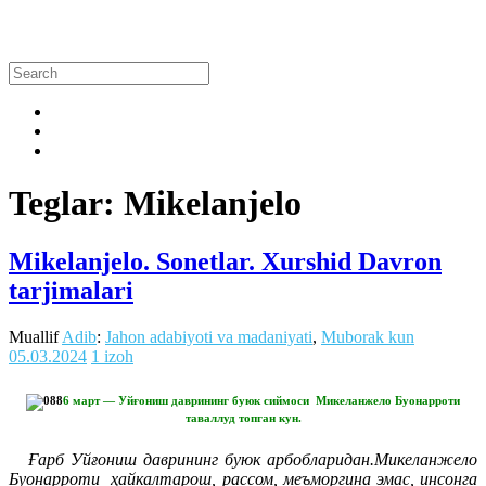
Teglar: Mikelanjelo
Mikelanjelo. Sonetlar. Xurshid Davron
tarjimalari
Muallif
Adib
:
Jahon adabiyoti va madaniyati
,
Muborak kun
05.03.2024
1 izoh
6 март — Уйғониш даврининг буюк сиймоси Микеланжело Буонарроти
таваллуд топган кун.
Ғарб Уйғониш даврининг буюк арбобларидан.Микеланжело
Буонарроти ҳайкалтарош, рассом, меъморгина эмас, инсонга