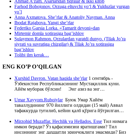
Ahmad A’zam. Asarlaridan fiqralar & Ikki kitob
Farhod Bobojonov. Orzuga eltuvchi yo‘l & Yulduzlar yurgan
yo`l
Anna Axmatova. She’rlar & Anatoliy Nayman. Anna
Ibodat Rajabova. Yangi she’rlar
Federiko Garsia Lorka. «Tamarit devoni»dan
Mirtemir domla xotirasiga bag’ishlov
Sulaymon Rahmon. Orzulardan yaratdi dunyo. (Tilak Jo’ra
siyrati va suvratiga chizgilar) & Tilak Jo’ra xotirasiga
bag’ishlov
Tolibi ilm kerak…
ENG KO’P O’QILGAN
Xurshid Davron. Vatan haqida she’rlar
1 сентябрь -
Ўзбекистон Республикасининг Мустақиллик куни.
Айём муборак бўлсин! Энг азиз ва энг…
Umar Xayyom.Ruboiylar
Буюк Умар Хайём
таваллудининг 970 йиллиги олдидан (15 май) Аввал
тафаккурда туғилиб, кейин қалб қўрига йўғрилган…
Mirzohid Muzaffar. Hechlik va Hellados. Esse
Тил нимага
имкон беради? Ўз қафасимизни яратишгами? Тил
инсоннинг энг даҳшатли эринчоқлиги эмасмиди? Биз