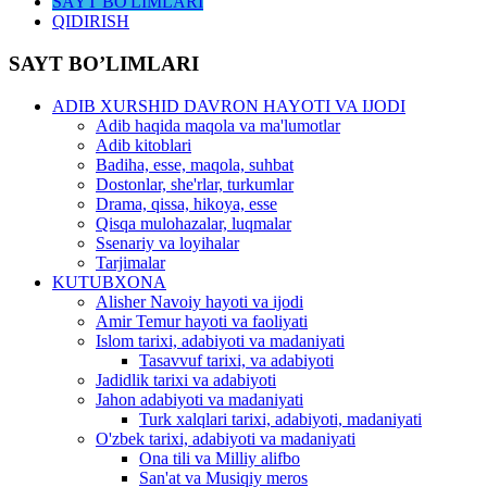
SAYT BO'LIMLARI
QIDIRISH
SAYT BO’LIMLARI
ADIB XURSHID DAVRON HAYOTI VA IJODI
Adib haqida maqola va ma'lumotlar
Adib kitoblari
Badiha, esse, maqola, suhbat
Dostonlar, she'rlar, turkumlar
Drama, qissa, hikoya, esse
Qisqa mulohazalar, luqmalar
Ssenariy va loyihalar
Tarjimalar
KUTUBXONA
Alisher Navoiy hayoti va ijodi
Amir Temur hayoti va faoliyati
Islom tarixi, adabiyoti va madaniyati
Tasavvuf tarixi, va adabiyoti
Jadidlik tarixi va adabiyoti
Jahon adabiyoti va madaniyati
Turk xalqlari tarixi, adabiyoti, madaniyati
O'zbek tarixi, adabiyoti va madaniyati
Ona tili va Milliy alifbo
San'at va Musiqiy meros