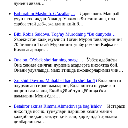
дунёни аввал…
Boborahim Mashrab. G’azallar,…
Дарвешлик Машраб
учун шоҳликдан баланд. У «жон тўтисини ишқ ила
сарбоз этай деб», жандани кийиб…
Bibi Robia Saidova. Tog‘ay Murodning “Bu dunyoda…
Ўзбекистон халқ ёзувчиси Тоғай Мурод таваллудининг
70 йиллиги Тоғай Муроднинг ушбу романи Кафка ва
Камю асарлари…
Onajon. O’zbek shoirlarining onaga…
Ўзбек адабиёти
Она ҳақида ёзилган дурдона асарларга ниҳоятда бой.
Онани улуғлашда, мадҳ этишда ижодкорларимиз чин…
Xurshid Davron. Muhabbat haqida she’rlar (I)
Ёдларингга
олурмисан сирли дамларни, Ёдларингга олурмисан
ширин ғамларни, Ёқиб қўйиб тун қўйнида ёки
шамларни Мени ёдга…
Betakror aktrisa Rimma Ahmedovaga bag’ishlov.
Истараси
ниҳоятда иссиқ, туйғулари паришон юзига майин
қалқиб чиққан, маҳзун қиёфали, ҳар қандай ҳолдаям
дилбарлигича…