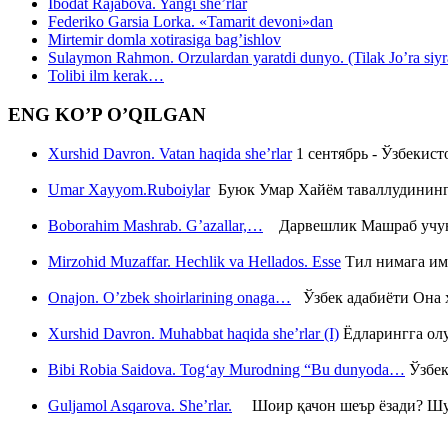
Ibodat Rajabova. Yangi she’rlar
Federiko Garsia Lorka. «Tamarit devoni»dan
Mirtemir domla xotirasiga bag’ishlov
Sulaymon Rahmon. Orzulardan yaratdi dunyo. (Tilak Jo’ra siyrati
Tolibi ilm kerak…
ENG KO’P O’QILGAN
Xurshid Davron. Vatan haqida she’rlar
1 сентябрь - Ўзбекис
Umar Xayyom.Ruboiylar
Буюк Умар Хайём таваллудининг 
Boborahim Mashrab. G’azallar,…
Дарвешлик Машраб учун ш
Mirzohid Muzaffar. Hechlik va Hellados. Esse
Тил нимага им
Onajon. O’zbek shoirlarining onaga…
Ўзбек адабиёти Она ҳ
Xurshid Davron. Muhabbat haqida she’rlar (I)
Ёдларингга ол
Bibi Robia Saidova. Tog‘ay Murodning “Bu dunyoda…
Ўзбек
Guljamol Asqarova. She’rlar.
Шоир қачон шеър ёзади? Шу с