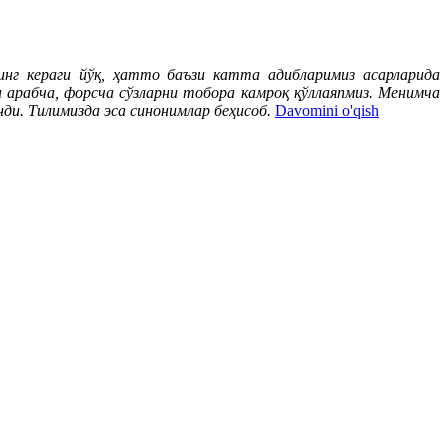
нг кераги йўқ, ҳатто баъзи катта адибларимиз асарларида
н арабча, форсча сўзларни тобора камроқ қўллаяпмиз. Менимча
нди. Тилимизда эса синонимлар беҳисоб.
Davomini o'qish