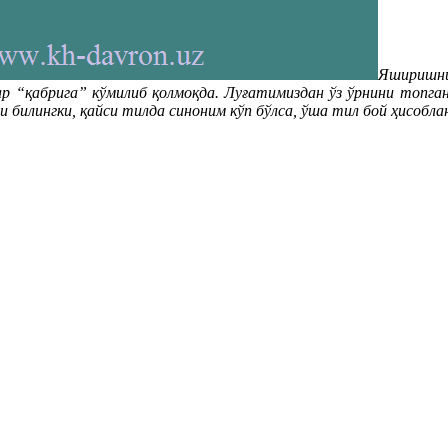
Яширишни
ар “қабрига” кўмилиб қолмоқда. Луғатимиздан ўз ўрнини топга
 билингки, қайси тилда синоним кўп бўлса, ўша тил бой ҳисобла