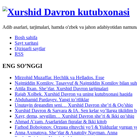
Adib asarlari, tarjimalari, hamda o'zbek va jahon adabiyotidan namun
Bosh sahifa
Sayt xaritasi
Qiziqarli saytlar
RSS
ENG SO’NGGI
Mirzohid Muzaffar. Hechlik va Hellados. Esse
Najmiddin Komilov. Tasavvuf & Najmiddin Komilov bilan suhb
Attila Ilxan. She’rlar. Xurshid Davron tarjimalari
Rajab Xolbek. Xurshid Davron va uning kutubxonasi haqida
Abduhamid Pardayev. Yangi to’rtliklar
Unutayin degandim seni… Xurshid Davron she’ri & Qo’shiq
Xurshid Davron & Sarvara & IA. Sen kelar yo’llarga tikildim
Xayr, dema, sevgilim… Xurshid Davron she’ri & Ikki qo’shiq
Ahmad A’zam. Asarlaridan fiqralar & Ikki kitob
Farhod Bobojonov. Orzuga eltuvchi yo‘l & Yulduzlar yurgan y
Anna Axmatova. She’rlar & Anatoliy Nayman. Anna