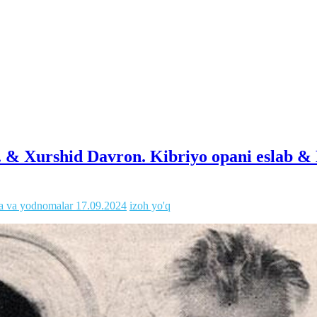
 & Xurshid Davron. Kibriyo opani eslab &
a va yodnomalar
17.09.2024
izoh yo'q