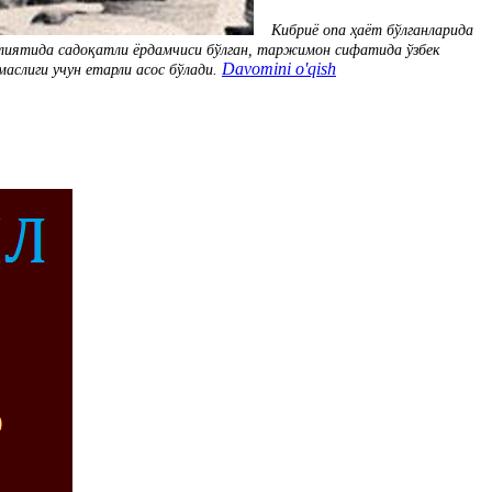
Кибриё опа ҳаёт бўлганларида
олиятида садоқатли ёрдамчиси бўлган, таржимон сифатида ўзбек
Davomini o'qish
слиги учун етарли асос бўлади.