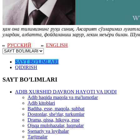
ҳам она тилимизнинг руҳи синиқ. Аксарият сўзларимиз луғатл
улардан, албатта, фойдаланиш зарур, лекин меъёри билан. Шуни
РУССКИЙ
ENGLISH
SAYT BO'LIMLARI
QIDIRISH
SAYT BO’LIMLARI
ADIB XURSHID DAVRON HAYOTI VA IJODI
Adib haqida maqola va ma'lumotlar
Adib kitoblari
Badiha, esse, maqola, suhbat
Dostonlar, she'rlar, turkumlar
Drama, qissa, hikoya, esse
Qisqa mulohazalar, luqmalar
Ssenariy va loyihalar
Tarjimalar