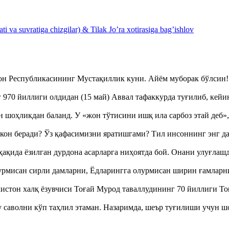
 va suvratiga chizgilar) & Tilak Jo’ra xotirasiga bag’ishlov
тон Республикасининг Мустақиллик куни. Айём муборак бўлси
970 йиллиги олдидан (15 май) Аввал тафаккурда туғилиб, кейи
оҳликдан баланд. У «жон тўтисини ишқ ила сарбоз этай деб
кон беради? Ўз қафасимизни яратишгами? Тил инсоннинг энг д
ақида ёзилган дурдона асарларга ниҳоятда бой. Онани улуғла
урмисан сирли дамларни, Ёдларингга олурмисан ширин ғамларн
истон халқ ёзувчиси Тоғай Мурод таваллудининг 70 йиллиги 
аволни кўп таҳлил этаман. Назаримда, шеър туғилиши учун 