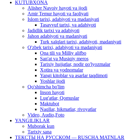
KUTUBXONA
Alisher Navoiy hayoti va ijodi
Amir Temur hayoti va faoliyati
Islom tarixi, adabiyoti va madaniyati
Tasavvuf tarixi, va adabiyoti
Jadidlik tarixi va adabiyoti
Jahon adabiyoti va madaniyati
Turk xalqlari tarixi, adabiyoti, madaniyati
O'zbek tarixi, adabiyoti va madaniyati
Ona tili va Milliy alifbo
San'at va Musiqiy meros
Tarixiy hujjatlar, nodir qo'lyozmalar
Xotira va yodnomalar
Yangi kitoblar va asarlar taqdimoti
Yoshlar ijodi
Qo'shimcha bo'lim
Inson hayoti
Lug'atlar, Qomuslar
Maktubot
Naqllar, hikmatlar, rivoyatlar
Video, Audio,Foto
YANGILIKLAR
Muborak kun
Tarixiy sana
ТЕКСТЫ НА РУССКОМ — RUSCHA MATNLAR