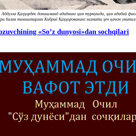
и, Абдулла Қаҳҳордек донишманд адибнинг ҳам турмушда, ҳам адабий фа
ри билан таништирган Кибриё Қаҳҳорованинг хизмати ҳеч қачон унитилма
zuvchining «So’z dunyosi»dan sochqilari