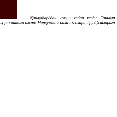
Қашқадарёдан нохуш хабар келди. Таниқли
 раҳматига олсин! Марҳумнинг оила аъзолари, ёру дўстларига