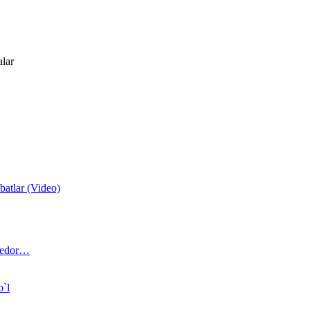
alar
atlar (Video)
 bedor…
o`l