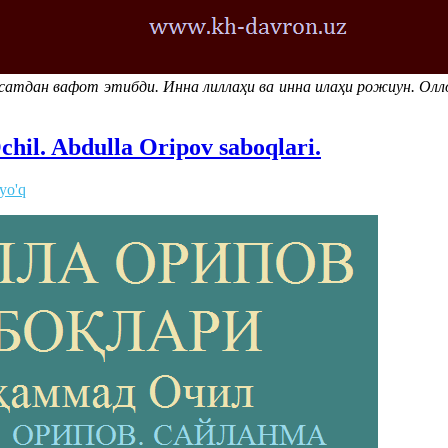
тдан вафот этибди. Инна лиллаҳи ва инна илаҳи рожиун. Оллоҳ
il. Abdulla Oripov saboqlari.
 yo'q