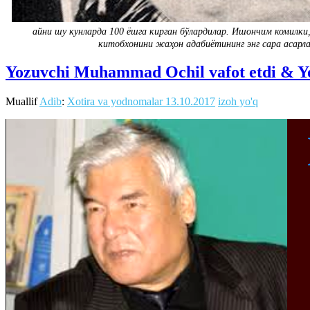
айни шу кунларда 100 ёшга кирган бўлардилар. Ишончим комилк
китобхонини жаҳон адабиётининг энг сара асарла
Yozuvchi Muhammad Ochil vafot etdi & Yo
Muallif
Adib
:
Xotira va yodnomalar
13.10.2017
izoh yo'q