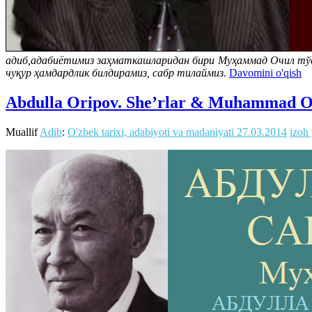
адиб,адабиётимиз заҳматкашларидан бири Муҳаммад Очил тўса
чуқур ҳамдардлик билдирамиз, сабр тилаймиз.
Davomini o'qish
Abdulla Oripov. She’rlar & Muhammad Och
Muallif
Adib
:
O'zbek tarixi, adabiyoti va madaniyati
27.03.2014
izoh