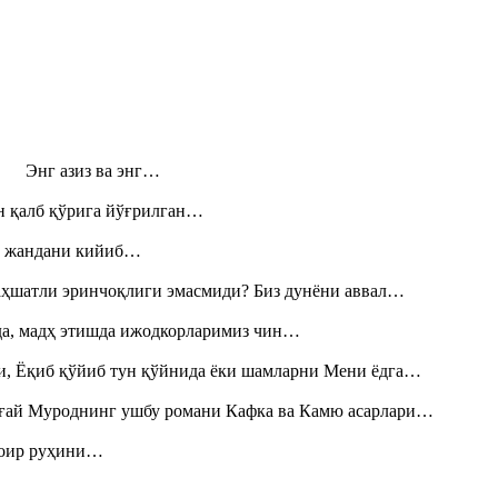
н! Энг азиз ва энг…
н қалб қўрига йўғрилган…
», жандани кийиб…
аҳшатли эринчоқлиги эмасмиди? Биз дунёни аввал…
шда, мадҳ этишда ижодкорларимиз чин…
и, Ёқиб қўйиб тун қўйнида ёки шамларни Мени ёдга…
Тоғай Муроднинг ушбу романи Кафка ва Камю асарлари…
шоир руҳини…