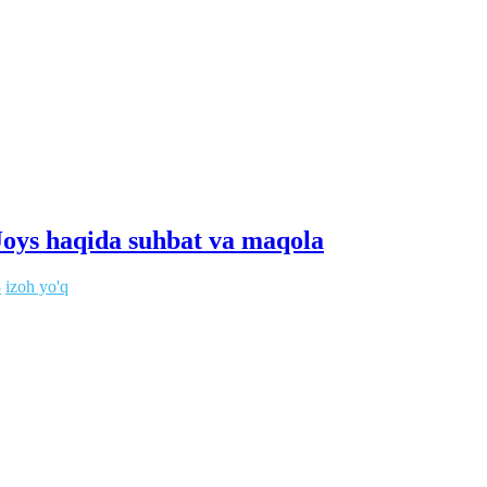
Joys haqida suhbat va maqola
8
izoh yo'q