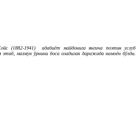
йс (1882-1941) адабиёт майдонига янгича поэтик услуб
 этиб, мазмун ўрнини боса оладиган даражада намоён бўлди.