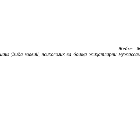
Жеймс Жо
акл ўзида ғоявий, психологик ва бошқа жиҳатларни мужассам