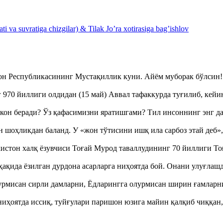
 va suvratiga chizgilar) & Tilak Jo’ra xotirasiga bag’ishlov
тон Республикасининг Мустақиллик куни. Айём муборак бўлси
970 йиллиги олдидан (15 май) Аввал тафаккурда туғилиб, кейи
кон беради? Ўз қафасимизни яратишгами? Тил инсоннинг энг д
оҳликдан баланд. У «жон тўтисини ишқ ила сарбоз этай деб
истон халқ ёзувчиси Тоғай Мурод таваллудининг 70 йиллиги 
ақида ёзилган дурдона асарларга ниҳоятда бой. Онани улуғла
урмисан сирли дамларни, Ёдларингга олурмисан ширин ғамларн
ҳоятда иссиқ, туйғулари паришон юзига майин қалқиб чиққан,