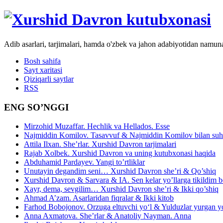
Adib asarlari, tarjimalari, hamda o'zbek va jahon adabiyotidan namun
Bosh sahifa
Sayt xaritasi
Qiziqarli saytlar
RSS
ENG SO’NGGI
Mirzohid Muzaffar. Hechlik va Hellados. Esse
Najmiddin Komilov. Tasavvuf & Najmiddin Komilov bilan suhb
Attila Ilxan. She’rlar. Xurshid Davron tarjimalari
Rajab Xolbek. Xurshid Davron va uning kutubxonasi haqida
Abduhamid Pardayev. Yangi to’rtliklar
Unutayin degandim seni… Xurshid Davron she’ri & Qo’shiq
Xurshid Davron & Sarvara & IA. Sen kelar yo’llarga tikildim
Xayr, dema, sevgilim… Xurshid Davron she’ri & Ikki qo’shiq
Ahmad A’zam. Asarlaridan fiqralar & Ikki kitob
Farhod Bobojonov. Orzuga eltuvchi yo‘l & Yulduzlar yurgan y
Anna Axmatova. She’rlar & Anatoliy Nayman. Anna