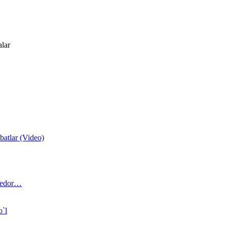
alar
atlar (Video)
 bedor…
o`l