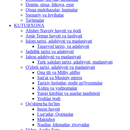
Drama, qissa, hikoya, esse
Qisqa mulohazalar, luqmalar
Ssenariy va loyihalar
Tarjimalar
KUTUBXONA
Alisher Navoiy hayoti va ijodi
Amir Temur hayoti va faoliyati
Islom tarixi, adabiyoti va madaniyati
Tasavvuf tarixi, va adabiyoti
Jadidlik tarixi va adabiyoti
Jahon adabiyoti va madaniyati
Turk xalqlari tarixi, adabiyoti, madaniyati
O'zbek tarixi, adabiyoti va madaniyati
Ona tili va Milliy alifbo
San'at va Musiqiy meros
Tarixiy hujjatlar, nodir qo'lyozmalar
Xotira va yodnomalar
Yangi kitoblar va asarlar taqdimoti
Yoshlar ijodi
Qo'shimcha bo'lim
Inson hayoti
Lug'atlar, Qomuslar
Maktubot
Naqllar, hikmatlar, rivoyatlar
Video, Audio,Foto