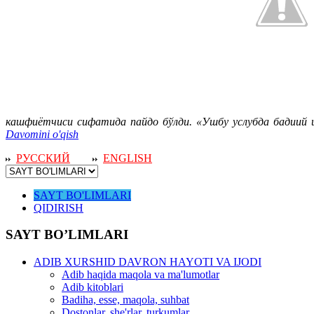
кашфиётчиси сифатида пайдо бўлди. «Ушбу услубда бадиий ш
Davomini o'qish
РУССКИЙ
ENGLISH
SAYT BO'LIMLARI
QIDIRISH
SAYT BO’LIMLARI
ADIB XURSHID DAVRON HAYOTI VA IJODI
Adib haqida maqola va ma'lumotlar
Adib kitoblari
Badiha, esse, maqola, suhbat
Dostonlar, she'rlar, turkumlar