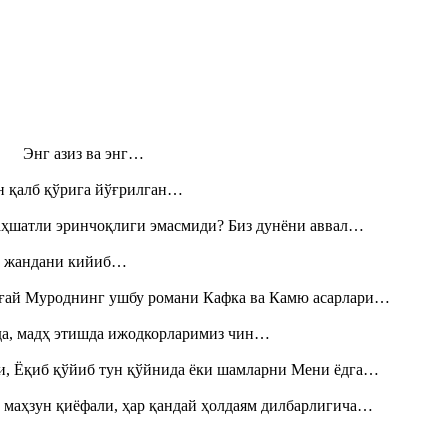
н! Энг азиз ва энг…
н қалб қўрига йўғрилган…
аҳшатли эринчоқлиги эмасмиди? Биз дунёни аввал…
», жандани кийиб…
Тоғай Муроднинг ушбу романи Кафка ва Камю асарлари…
шда, мадҳ этишда ижодкорларимиз чин…
и, Ёқиб қўйиб тун қўйнида ёки шамларни Мени ёдга…
 маҳзун қиёфали, ҳар қандай ҳолдаям дилбарлигича…