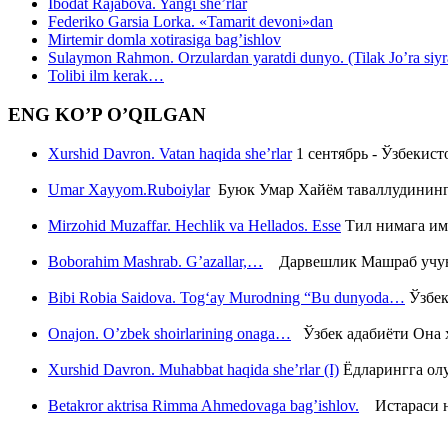
Ibodat Rajabova. Yangi she’rlar
Federiko Garsia Lorka. «Tamarit devoni»dan
Mirtemir domla xotirasiga bag’ishlov
Sulaymon Rahmon. Orzulardan yaratdi dunyo. (Tilak Jo’ra siyrati
Tolibi ilm kerak…
ENG KO’P O’QILGAN
Xurshid Davron. Vatan haqida she’rlar
1 сентябрь - Ўзбекис
Umar Xayyom.Ruboiylar
Буюк Умар Хайём таваллудининг 
Mirzohid Muzaffar. Hechlik va Hellados. Esse
Тил нимага им
Boborahim Mashrab. G’azallar,…
Дарвешлик Машраб учун ш
Bibi Robia Saidova. Tog‘ay Murodning “Bu dunyoda…
Ўзбек
Onajon. O’zbek shoirlarining onaga…
Ўзбек адабиёти Она ҳ
Xurshid Davron. Muhabbat haqida she’rlar (I)
Ёдларингга ол
Betakror aktrisa Rimma Ahmedovaga bag’ishlov.
Истараси ни