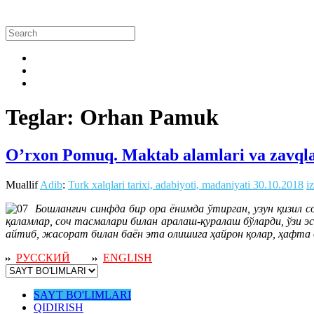
Teglar: Orhan Pamuk
O’rxon Pomuq. Maktab alamlari va zavqla
Muallif
Adib
:
Turk xalqlari tarixi, adabiyoti, madaniyati
30.10.2018
i
Бошланғич синфда бир ора ёнимда ўтирган, узун қизил с
қаламлар, соч тасмалари билан аралаш-қуралаш бўларди, ўзи э
айтиб, жасорат билан баён эта олишига ҳайрон қолар, ҳафта 
РУССКИЙ
ENGLISH
SAYT BO'LIMLARI
QIDIRISH