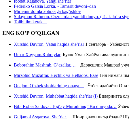
Ibodat Rajabova. Yangi she’rlar
Federiko Garsia Lorka. «Tamarit devoni»dan
Mirtemir domla xotirasiga bag’ishlov
Sulaymon Rahmon. Orzulardan yaratdi dunyo. (Tilak Jo’ra siyrati
Tolibi ilm kerak…
ENG KO’P O’QILGAN
Xurshid Davron. Vatan haqida she’rlar
1 сентябрь - Ўзбекис
Umar Xayyom.Ruboiylar
Буюк Умар Хайём таваллудининг 
Boborahim Mashrab. G’azallar,…
Дарвешлик Машраб учун ш
Mirzohid Muzaffar. Hechlik va Hellados. Esse
Тил нимага им
Onajon. O’zbek shoirlarining onaga…
Ўзбек адабиёти Она ҳ
Xurshid Davron. Muhabbat haqida she’rlar (I)
Ёдларингга ол
Bibi Robia Saidova. Tog‘ay Murodning “Bu dunyoda…
Ўзбек
Guljamol Asqarova. She’rlar.
Шоир қачон шеър ёзади? Шу с