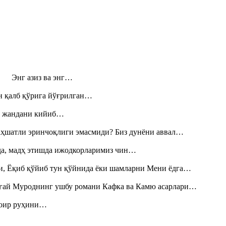
н! Энг азиз ва энг…
н қалб қўрига йўғрилган…
», жандани кийиб…
аҳшатли эринчоқлиги эмасмиди? Биз дунёни аввал…
шда, мадҳ этишда ижодкорларимиз чин…
и, Ёқиб қўйиб тун қўйнида ёки шамларни Мени ёдга…
Тоғай Муроднинг ушбу романи Кафка ва Камю асарлари…
шоир руҳини…