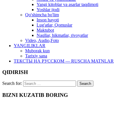
Yangi kitoblar va asarlar taqdimoti
Yoshlar ijodi
Qo'shimcha bo'lim
Inson hayoti
Lug'atlar, Qomuslar
Maktubot
Naqllar, hikmatlar, rivoyatlar
Video, Audio,Foto
YANGILIKLAR
Muborak kun
Tarixiy sana
ТЕКСТЫ НА РУССКОМ — RUSCHA MATNLAR
QIDIRISH
Search for:
BIZNI KUZATIB BORING