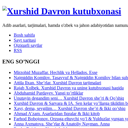
Adib asarlari, tarjimalari, hamda o'zbek va jahon adabiyotidan namun
Bosh sahifa
Sayt xaritasi
Qiziqarli saytlar
RSS
ENG SO’NGGI
Mirzohid Muzaffar. Hechlik va Hellados. Esse
Najmiddin Komilov. Tasavvuf & Najmiddin Komilov bilan suhb
Attila Ilxan. She’rlar. Xurshid Davron tarjimalari
Rajab Xolbek. Xurshid Davron va uning kutubxonasi haqida
Abduhamid Pardayev. Yangi to’rtliklar
Unutayin degandim seni… Xurshid Davron she’ri & Qo’shiq
Xurshid Davron & Sarvara & IA. Sen kelar yo’llarga tikildim
Xayr, dema, sevgilim… Xurshid Davron she’ri & Ikki qo’shiq
Ahmad A’zam. Asarlaridan fiqralar & Ikki kitob
Farhod Bobojonov. Orzuga eltuvchi yo‘l & Yulduzlar yurgan y
Anna Axmatova. She’rlar & Anatoliy Nayman. Anna