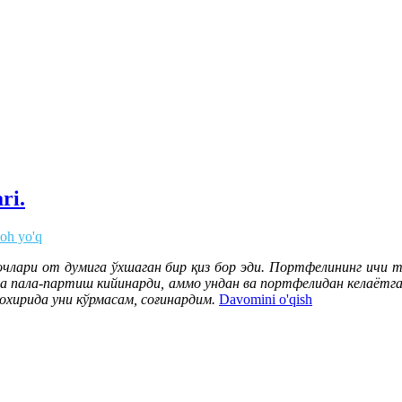
ri.
zoh yo'q
очлари от думига ўхшаган бир қиз бор эди. Портфелининг ичи 
са пала-партиш кийинарди, аммо ундан ва портфелидан келаётган
охирида уни кўрмасам, соғинардим.
Davomini o'qish