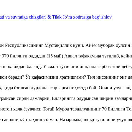
 va suvratiga chizgilar) & Tilak Jo’ra xotirasiga bag’ishlov
тон Республикасининг Мустақиллик куни. Айём муборак бўлси
970 йиллиги олдидан (15 май) Аввал тафаккурда туғилиб, кейи
оҳликдан баланд. У «жон тўтисини ишқ ила сарбоз этай деб
кон беради? Ўз қафасимизни яратишгами? Тил инсоннинг энг д
ақида ёзилган дурдона асарларга ниҳоятда бой. Онани улуғла
урмисан сирли дамларни, Ёдларингга олурмисан ширин ғамларн
истон халқ ёзувчиси Тоғай Мурод таваллудининг 70 йиллиги 
аволни кўп таҳлил этаман. Назаримда, шеър туғилиши учун 