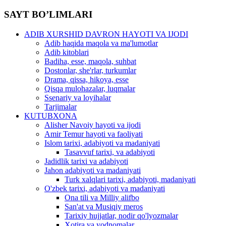
SAYT BO’LIMLARI
ADIB XURSHID DAVRON HAYOTI VA IJODI
Adib haqida maqola va ma'lumotlar
Adib kitoblari
Badiha, esse, maqola, suhbat
Dostonlar, she'rlar, turkumlar
Drama, qissa, hikoya, esse
Qisqa mulohazalar, luqmalar
Ssenariy va loyihalar
Tarjimalar
KUTUBXONA
Alisher Navoiy hayoti va ijodi
Amir Temur hayoti va faoliyati
Islom tarixi, adabiyoti va madaniyati
Tasavvuf tarixi, va adabiyoti
Jadidlik tarixi va adabiyoti
Jahon adabiyoti va madaniyati
Turk xalqlari tarixi, adabiyoti, madaniyati
O'zbek tarixi, adabiyoti va madaniyati
Ona tili va Milliy alifbo
San'at va Musiqiy meros
Tarixiy hujjatlar, nodir qo'lyozmalar
Xotira va yodnomalar