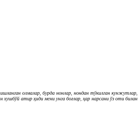
тишланган олмалар, бурда нонлар, нондан тўкилган кунжутлар,
 хушбўй атир ҳиди мени унга боғлар, ҳар нарсани ўз оти билан