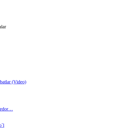
alar
atlar (Video)
 bedor…
o`l